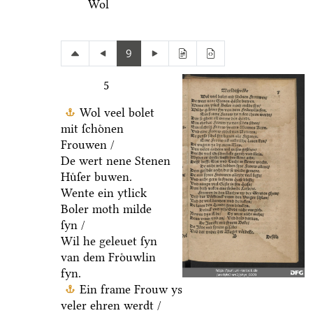
Wol
9
5
Wol veel bolet
mit ſchoͤnen
Frouwen /
De wert nene Stenen
Huͤſer buwen.
Wente ein ytlick
Boler moth milde
ſyn /
Wil he geleuet ſyn
van dem Froͤuwlin
fyn.
Ein frame Frouw ys
veler ehren werdt /