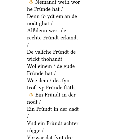
Nemandt weth wor
he Fruͤnde hat /
Denn ſo ydt em an de
nodt ghat /
Alßdenn wert de
rechte Fruͤndt erkandt
/
De valſche Fruͤndt de
wickt thohandt.
Wol einem / de gude
Fruͤnde hat /
Wee dem / des ſyn
troſt vp Fruͤnde ſtaͤth.
Ein Fruͤndt in der
nodt /
Ein Fruͤndt in der dadt
/
Vnd ein Fruͤndt achter
ruͤgge /
Vorwar dat ſynt dre