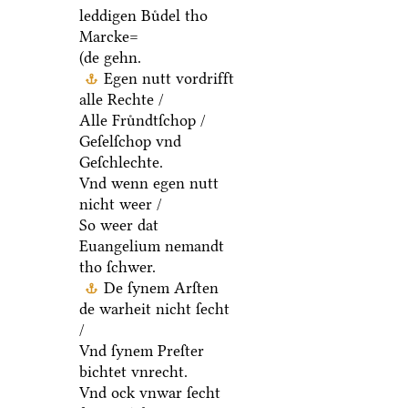
leddigen Buͤdel tho
Marcke=
(de gehn.
Egen nutt vordrifft
alle Rechte /
Alle Fruͤndtſchop /
Geſelſchop vnd
Geſchlechte.
Vnd wenn egen nutt
nicht weer /
So weer dat
Euangelium nemandt
tho ſchwer.
De ſynem Arſten
de warheit nicht ſecht
/
Vnd ſynem Preſter
bichtet vnrecht.
Vnd ock vnwar ſecht