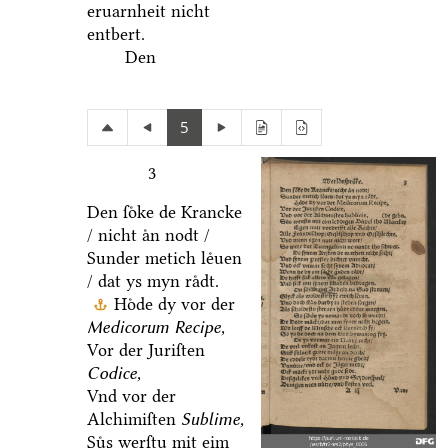
eruarnheit nicht
entbert.
Den
5
3
Den ſoͤke de Krancke
/ nicht aͤn nodt /
Sunder metich leͤuen
/ dat ys myn raͤdt.
Hoͤde dy vor der
Medicorum Recipe,
Vor der Juriſten
Codice,
Vnd vor der
Alchimiſten
Sublime,
Suͤs werſtu mit eim