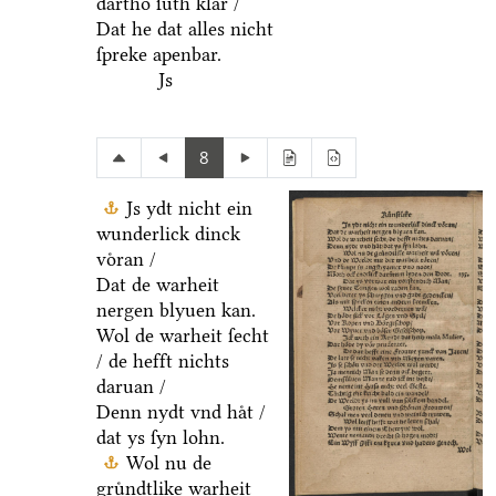
dartho ſuͤth klar /
Dat he dat alles nicht
ſpreke apenbar.
Js
8
Js ydt nicht ein
wunderlick dinck
voͤran /
Dat de warheit
nergen blyuen kan.
Wol de warheit ſecht
/ de hefft nichts
daruan /
Denn nydt vnd haͤt /
dat ys ſyn lohn.
Wol nu de
gruͤndtlike warheit