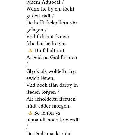
ſynem Aduocat /
Wenn he by em ſoͤcht
guden raͤdt /
De hefft ſick allein voͤr
gelagen /
Vnd ſick mit ſynem
ſchaden bedragen.
Du ſchalt mit
Arbeid na Gud ſtreuen
/
Glyck als woldeſtu hyr
ewich leͤuen.
Vnd doch ſtaͤn darby in
ſteden ſorgen /
Als ſcholdeſtu ſteruen
huͤdt edder morgen.
So ſchoͤn ys
nemandt noch ſo werdt
/
De Dodt maͤckt / dat