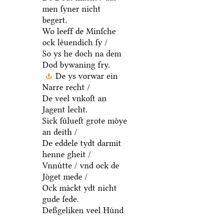
men ſyner nicht
begert.
Wo leeff de Minſche
ock leͤuendich ſy /
So ys he doch na dem
Dod bywaning fry.
De ys vorwar ein
Narre recht /
De veel vnkoſt an
Jagent lecht.
Sick ſuͤlueſt grote moͤye
an deith /
De eddele tydt darmit
henne gheit /
Vnnuͤtte / vnd ock de
Joͤget mede /
Ock maͤckt ydt nicht
gude ſede.
Deßgeliken veel Huͤnd