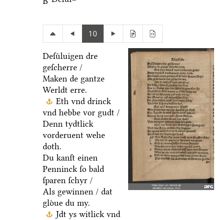
B
10
Deſuͤluigen dre
geſcherre /
Maken de gantze
Werldt erre.
Eth vnd drinck
vnd hebbe vor gudt /
Denn tydtlick
vorderuent wehe
doth.
Du kanſt einen
Penninck ſo bald
ſparen ſchyr /
Als gewinnen / dat
gloͤue du my.
Jdt ys witlick vnd