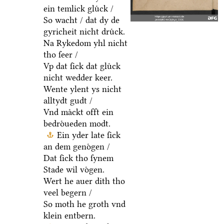
ein temlick gluͤck /
So wacht / dat dy de
gyricheit nicht druͤck.
Na Rykedom yhl nicht
tho ſeer /
Vp dat ſick dat gluͤck
nicht wedder keer.
Wente ylent ys nicht
alltydt gudt /
Vnd maͤckt offt ein
bedroͤueden modt.
Ein yder late ſick
an dem genoͤgen /
Dat ſick tho ſynem
Stade wil voͤgen.
Wert he auer dith tho
veel begern /
So moth he groth vnd
klein entbern.