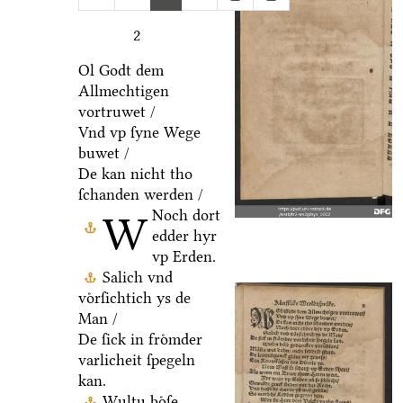
2
Ol Godt dem
Allmechtigen
vortruwet /
Vnd vp ſyne Wege
buwet /
De kan nicht tho
ſchanden werden /
Noch dort
W
edder hyr
vp Erden.
Salich vnd
voͤrſichtich ys de
Man /
De ſick in froͤmder
varlicheit ſpegeln
kan.
Wultu boͤſe