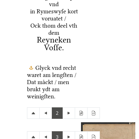
vnd
in Rymeswyſe kort
voruatet /
Ock thom deel vth
dem
Reyneken
Voſſe.
Glyck vnd recht
waret am lengſten /
Dat maͤckt / men
brukt ydt am
weinigſten.
2
3