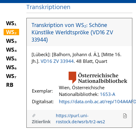
Transkriptionen
WS₁
Transkription von WS₂: Schöne
WS₂
Künstlike Werldtspröke (VD16 ZV
33944)
WS₃
WS₄
[Lübeck]: [Balhorn, Johann d. Ä.], [Mitte 16.
WS₅
Jh.].
VD16 ZV 33944
. 48 Blatt, Quart
WS₆
WS₇
RB
Wien, Österreichische
Exemplar:
Nationalbibliothek:
1653-A
Digitalisat:
https://data.onb.ac.at/rep/104A4AF
https://purl.uni-
Zitierlink
rostock.de/wsrb/tr2-ws2