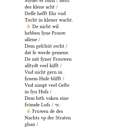
Mydet er Huſs / hefft
des klene acht /
Deſſe hefft Ehr vnd
Tucht in klener wacht.
De nicht wil
hebben ſyne Frouw
allene /
Dem geſchuͤt recht /
dat ſe werde gemene.
De mit ſyner Frouwen
alltydt veel kifft /
Vnd nicht gern in
ſynem Huſe blifft /
Vnd nimpt veel Geſte
in ſyn Huſs /
Dem bith vaken eine
froͤmde Luſs / ⁊c.
Fruwen de des
Nachts vp der Straten
ghan /