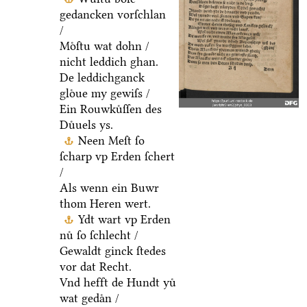
gedancken vorſchlan
/
Moͤſtu wat dohn /
nicht leddich ghan.
De leddichganck
gloͤue my gewiſs /
Ein Rouwkuͤſſen des
Duͤuels ys.
Neen Meſt ſo
ſcharp vp Erden ſchert
/
Als wenn ein Buwr
thom Heren wert.
Ydt wart vp Erden
nuͤ ſo ſchlecht /
Gewaldt ginck ſtedes
vor dat Recht.
Vnd hefft de Hundt yuͤ
wat gedaͤn /