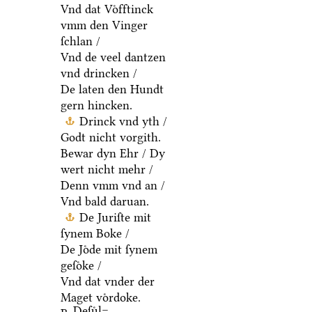
Vnd dat Voͤfftinck
vmm den Vinger
ſchlan /
Vnd de veel dantzen
vnd drincken /
De laten den Hundt
gern hincken.
Drinck vnd yth /
Godt nicht vorgith.
Bewar dyn Ehr / Dy
wert nicht mehr /
Denn vmm vnd an /
Vnd bald daruan.
De Juriſte mit
ſynem Boke /
De Joͤde mit ſynem
geſoͤke /
Vnd dat vnder der
Maget voͤrdoke.
Deſuͤl=