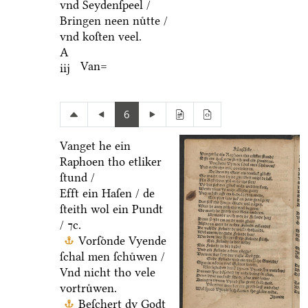
vnd Seydenſpeel /
Bringen neen nuͤtte /
vnd koſten veel.
A
Van=
iij
6
Vanget he ein
Raphoen tho etliker
ſtund /
Efft ein Haſen / de
ſteith wol ein Pundt
/ ⁊c.
Vorſoͤnde Vyende
ſchal men ſchuͤwen /
Vnd nicht tho vele
vortruͤwen.
Beſchert dy Godt