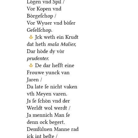
Loͤgen vnd Spil /
Vor Kopen vnd
Boͤrgeſchop /
Vor Wyuer vnd boͤſer
Geſelſchop.
Jck weth ein Krudt
dat heth
mala Mulier,
Dar hoͤde dy voͤr
prudenter.
De dar hefft eine
Frouwe yunck van
Jaren /
Da late ſe nicht vaken
vth Meyen varen.
Js ſe ſchoͤn vnd der
Werldt wol werdt /
Ja mennich Man ſe
denn ock begert.
Demſuͤluen Manne rad
ick int beſte /