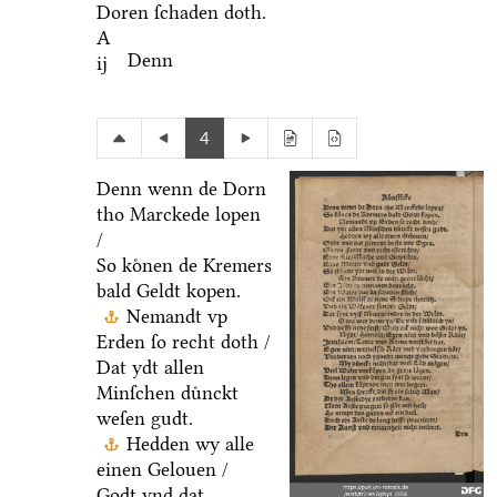
Doren ſchaden doth.
A
Denn
ij
4
Denn wenn de Dorn
tho Marckede lopen
/
So koͤnen de Kremers
bald Geldt kopen.
Nemandt vp
Erden ſo recht doth /
Dat ydt allen
Minſchen duͤnckt
weſen gudt.
Hedden wy alle
einen Gelouen /
Godt vnd dat