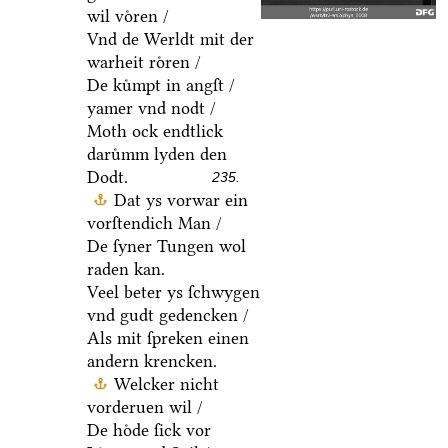
wil voͤren /
Vnd de Werldt mit der
warheit roͤren /
De kuͤmpt in angſt /
yamer vnd nodt /
Moth ock endtlick
daruͤmm lyden den
Dodt.
235.
Dat ys vorwar ein
vorſtendich Man /
De ſyner Tungen wol
raden kan.
Veel beter ys ſchwygen
vnd gudt gedencken /
Als mit ſpreken einen
andern krencken.
Welcker nicht
vorderuen wil /
De hoͤde ſick vor