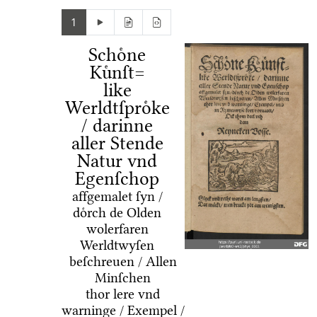
1
Schoͤne
Kuͤnſt=
like
Werldtſproͤke
/ darinne
aller Stende
Natur vnd
Egenſchop
affgemalet ſyn /
doͤrch de Olden
wolerfaren
Werldtwyſen
beſchreuen / Allen
Minſchen
thor lere vnd
warninge / Exempel /