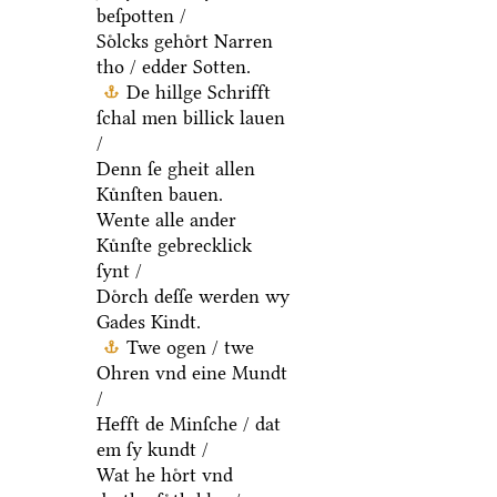
beſpotten /
Soͤlcks gehoͤrt Narren
tho / edder Sotten.
De hillge Schrifft
ſchal men billick lauen
/
Denn ſe gheit allen
Kuͤnſten bauen.
Wente alle ander
Kuͤnſte gebrecklick
ſynt /
Doͤrch deſſe werden wy
Gades Kindt.
Twe ogen / twe
Ohren vnd eine Mundt
/
Hefft de Minſche / dat
em ſy kundt /
Wat he hoͤrt vnd