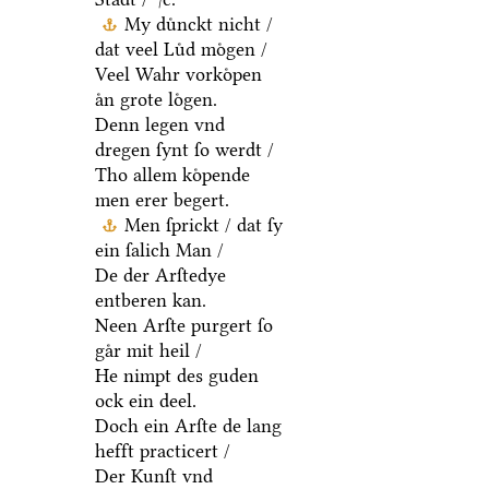
My duͤnckt nicht /
dat veel Luͤd moͤgen /
Veel Wahr vorkoͤpen
aͤn grote loͤgen.
Denn legen vnd
dregen ſynt ſo werdt /
Tho allem koͤpende
men erer begert.
Men ſprickt / dat ſy
ein ſalich Man /
De der Arſtedye
entberen kan.
Neen Arſte purgert ſo
gaͤr mit heil /
He nimpt des guden
ock ein deel.
Doch ein Arſte de lang
hefft practicert /
Der Kunſt vnd