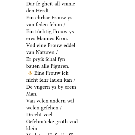
Dar ſe gheit all vmme
den Herdt.
Ein ehrbar Frouw ys
van ſeden ſchon /
Ein tuͤchtig Frouw ys
eres Mannes Kron.
Vnd eine Frouw eddel
van Naturen /
Er pryſs ſchal ſyn
bauen alle Figuren.
Eine Frouw ick
nicht ſehr lauen kan /
De vngern ys by erem
Man.
Van velen andern wil
weſen geſehen /
Drecht veel
Geſchmuͤcke groth vnd
klein.