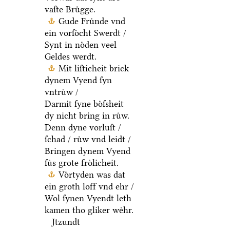
vaſte Bruͤgge.
Gude Fruͤnde vnd
ein vorſoͤcht Swerdt /
Synt in noͤden veel
Geldes werdt.
Mit liſticheit brick
dynem Vyend ſyn
vntruͤw /
Darmit ſyne boͤſsheit
dy nicht bring in ruͤw.
Denn dyne vorluſt /
ſchad / ruͤw vnd leidt /
Bringen dynem Vyend
ſuͤs grote froͤlicheit.
Voͤrtyden was dat
ein groth loff vnd ehr /
Wol ſynen Vyendt leth
kamen tho gliker weͤhr.
Jtzundt