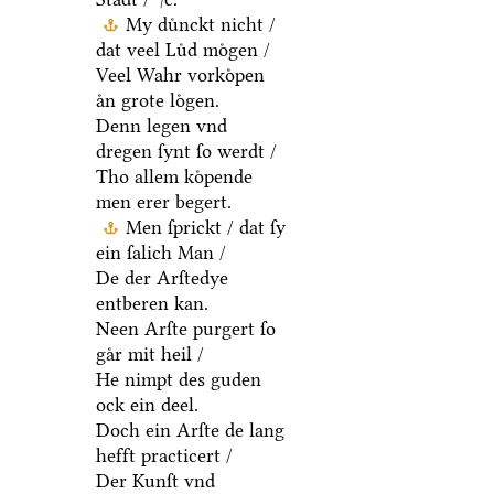
My duͤnckt nicht /
dat veel Luͤd moͤgen /
Veel Wahr vorkoͤpen
aͤn grote loͤgen.
Denn legen vnd
dregen ſynt ſo werdt /
Tho allem koͤpende
men erer begert.
Men ſprickt / dat ſy
ein ſalich Man /
De der Arſtedye
entberen kan.
Neen Arſte purgert ſo
gaͤr mit heil /
He nimpt des guden
ock ein deel.
Doch ein Arſte de lang
hefft practicert /
Der Kunſt vnd