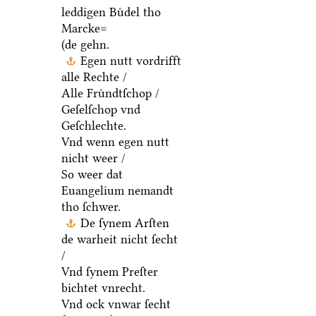
leddigen Buͤdel tho
Marcke=
(de gehn.
Egen nutt vordrifft
alle Rechte /
Alle Fruͤndtſchop /
Geſelſchop vnd
Geſchlechte.
Vnd wenn egen nutt
nicht weer /
So weer dat
Euangelium nemandt
tho ſchwer.
De ſynem Arſten
de warheit nicht ſecht
/
Vnd ſynem Preſter
bichtet vnrecht.
Vnd ock vnwar ſecht