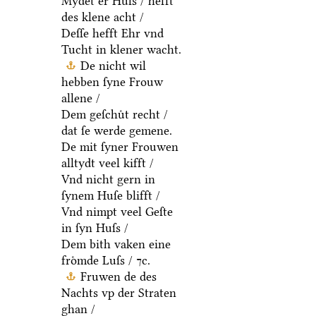
Mydet er Huſs / hefft
des klene acht /
Deſſe hefft Ehr vnd
Tucht in klener wacht.
De nicht wil
hebben ſyne Frouw
allene /
Dem geſchuͤt recht /
dat ſe werde gemene.
De mit ſyner Frouwen
alltydt veel kifft /
Vnd nicht gern in
ſynem Huſe blifft /
Vnd nimpt veel Geſte
in ſyn Huſs /
Dem bith vaken eine
froͤmde Luſs / ⁊c.
Fruwen de des
Nachts vp der Straten
ghan /