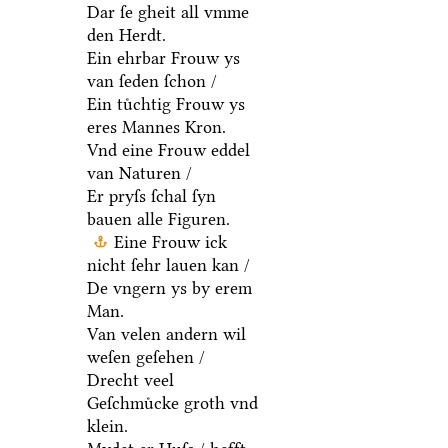
Dar ſe gheit all vmme
den Herdt.
Ein ehrbar Frouw ys
van ſeden ſchon /
Ein tuͤchtig Frouw ys
eres Mannes Kron.
Vnd eine Frouw eddel
van Naturen /
Er pryſs ſchal ſyn
bauen alle Figuren.
Eine Frouw ick
nicht ſehr lauen kan /
De vngern ys by erem
Man.
Van velen andern wil
weſen geſehen /
Drecht veel
Geſchmuͤcke groth vnd
klein.