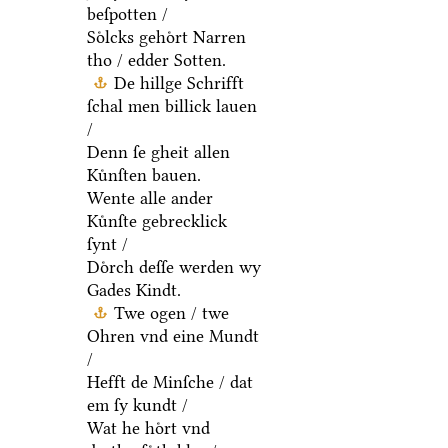
beſpotten /
Soͤlcks gehoͤrt Narren
tho / edder Sotten.
De hillge Schrifft
ſchal men billick lauen
/
Denn ſe gheit allen
Kuͤnſten bauen.
Wente alle ander
Kuͤnſte gebrecklick
ſynt /
Doͤrch deſſe werden wy
Gades Kindt.
Twe ogen / twe
Ohren vnd eine Mundt
/
Hefft de Minſche / dat
em ſy kundt /
Wat he hoͤrt vnd