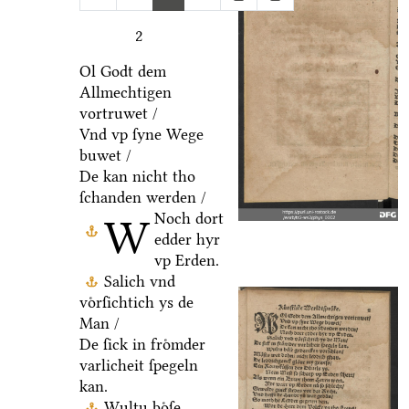
2
Ol Godt dem
Allmechtigen
vortruwet /
Vnd vp ſyne Wege
buwet /
De kan nicht tho
ſchanden werden /
Noch dort
W
edder hyr
vp Erden.
Salich vnd
voͤrſichtich ys de
Man /
De ſick in froͤmder
varlicheit ſpegeln
kan.
Wultu boͤſe