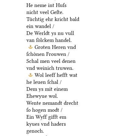
He neme int Huſs
nicht veel Geſte.
Tuͤchtig ehr kricht bald
ein wandel /
De Werldt ys nu vull
van ſoͤlckem handel.
Groten Heren vnd
ſchoͤnen Frouwen /
Schal men veel denen
vnd weinich truwen.
Wol leeff hefft wat
he leuen ſchal /
Dem ys mit einem
Ehewyue wol.
Wente nemandt drecht
ſo hogen modt /
Ein Wyff gifft em
kyues vnd haders
genoch.