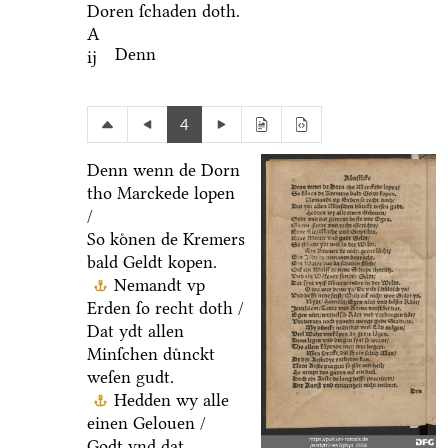
Doren ſchaden doth.
A
Denn
ij
4
Denn wenn de Dorn
tho Marckede lopen
/
So koͤnen de Kremers
bald Geldt kopen.
Nemandt vp
Erden ſo recht doth /
Dat ydt allen
Minſchen duͤnckt
weſen gudt.
Hedden wy alle
einen Gelouen /
Godt vnd dat