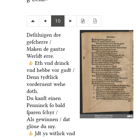
B
10
Deſuͤluigen dre
geſcherre /
Maken de gantze
Werldt erre.
Eth vnd drinck
vnd hebbe vor gudt /
Denn tydtlick
vorderuent wehe
doth.
Du kanſt einen
Penninck ſo bald
ſparen ſchyr /
Als gewinnen / dat
gloͤue du my.
Jdt ys witlick vnd