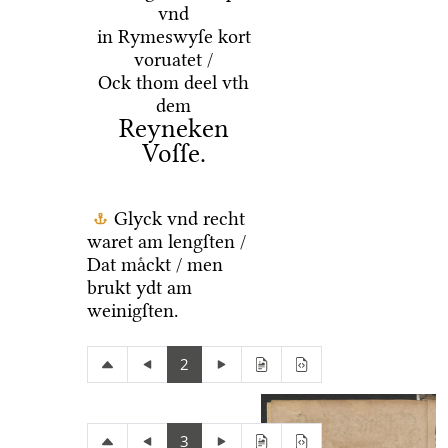
vnd
in Rymeswyſe kort
voruatet /
Ock thom deel vth
dem
Reyneken
Voſſe.
Glyck vnd recht
waret am lengſten /
Dat maͤckt / men
brukt ydt am
weinigſten.
2
3