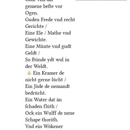
gemene beſte vor
Ogen.
Guden Frede vnd recht
Gerichte /
Eine Ele / Mathe vnd
Gewichte.
Eine Muͤnte vnd gudt
Geldt /
So ſtuͤnde ydt wol in
der Weldt.
Ein Kramer de
nicht gerne luͤcht /
Ein Joͤde de nemandt
bedruͤcht.
Ein Water dat aͤn
ſchaden fluͤth /
Ock ein Wulff de nene
Schape thorith.
Vnd ein Woͤkener