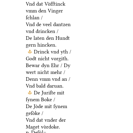
Vnd dat Voͤfftinck
vmm den Vinger
ſchlan /
Vnd de veel dantzen
vnd drincken /
De laten den Hundt
gern hincken.
Drinck vnd yth /
Godt nicht vorgith.
Bewar dyn Ehr / Dy
wert nicht mehr /
Denn vmm vnd an /
Vnd bald daruan.
De Juriſte mit
ſynem Boke /
De Joͤde mit ſynem
geſoͤke /
Vnd dat vnder der
Maget voͤrdoke.
Deſuͤl=