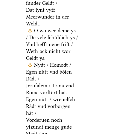
ſunder Geldt /
Dat ſynt vyff
Meerwunder in der
Weldt.
O wo wee deme ys
/ De vele ſchuͤldich ys /
Vnd hefft nene friſt /
Weth ock nicht wor
Geldt ys.
Nydt / Homodt /
Egen nuͤtt vnd boͤſen
Raͤdt /
Jeruſalem / Troia vnd
Roma vorſtoͤrt hat.
Egen nuͤtt / wreuelſch
Raͤdt vnd vorborgen
haͤt /
Vorderuen noch
ytzundt menge gude
Stadt / ⁊c.