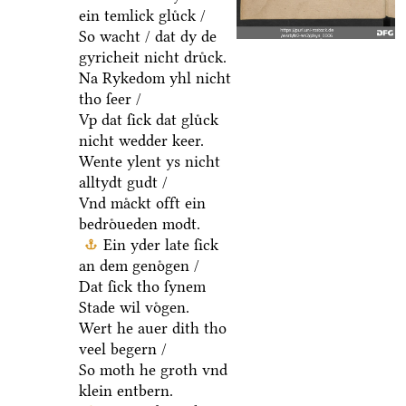
ein temlick gluͤck /
So wacht / dat dy de
gyricheit nicht druͤck.
Na Rykedom yhl nicht
tho ſeer /
Vp dat ſick dat gluͤck
nicht wedder keer.
Wente ylent ys nicht
alltydt gudt /
Vnd maͤckt offt ein
bedroͤueden modt.
Ein yder late ſick
an dem genoͤgen /
Dat ſick tho ſynem
Stade wil voͤgen.
Wert he auer dith tho
veel begern /
So moth he groth vnd
klein entbern.