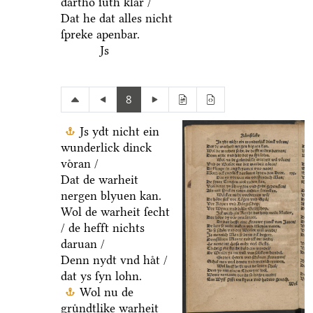
dartho ſuͤth klar /
Dat he dat alles nicht
ſpreke apenbar.
Js
8
Js ydt nicht ein
wunderlick dinck
voͤran /
Dat de warheit
nergen blyuen kan.
Wol de warheit ſecht
/ de hefft nichts
daruan /
Denn nydt vnd haͤt /
dat ys ſyn lohn.
Wol nu de
gruͤndtlike warheit