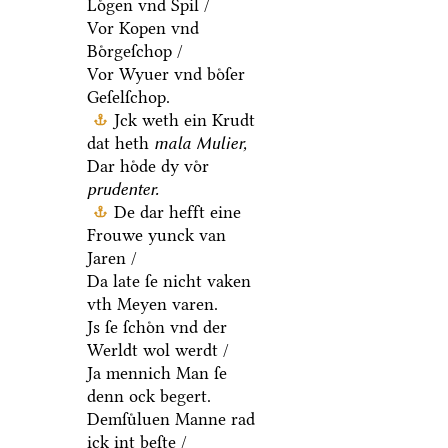
Loͤgen vnd Spil /
Vor Kopen vnd
Boͤrgeſchop /
Vor Wyuer vnd boͤſer
Geſelſchop.
Jck weth ein Krudt
dat heth
mala Mulier,
Dar hoͤde dy voͤr
prudenter.
De dar hefft eine
Frouwe yunck van
Jaren /
Da late ſe nicht vaken
vth Meyen varen.
Js ſe ſchoͤn vnd der
Werldt wol werdt /
Ja mennich Man ſe
denn ock begert.
Demſuͤluen Manne rad
ick int beſte /