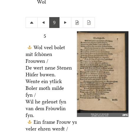
Wol
9
5
Wol veel bolet
mit ſchoͤnen
Frouwen /
De wert nene Stenen
Huͤſer buwen.
Wente ein ytlick
Boler moth milde
ſyn /
Wil he geleuet ſyn
van dem Froͤuwlin
fyn.
Ein frame Frouw ys
veler ehren werdt /