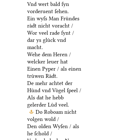
Vnd wert bald ſyn
vorderuent ſehen.
Ein wyſs Man Fruͤndes
raͤdt nicht voracht /
Wor veel rade ſynt /
dar ys gluͤck vnd
macht.
Wehe dem Heren /
welcker leuer hat
Einen Pyper / als einen
truͤwen Raͤdt.
De mehr achtet der
Huͤnd vnd Voͤgel ſpeel /
Als dat he hebb
gelerder Luͤd veel.
Do Roboam nicht
volgen wold /
Den olden Wyſen / als
he ſchold /