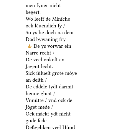
men ſyner nicht
begert.
Wo leeff de Minſche
ock leͤuendich ſy /
So ys he doch na dem
Dod bywaning fry.
De ys vorwar ein
Narre recht /
De veel vnkoſt an
Jagent lecht.
Sick ſuͤlueſt grote moͤye
an deith /
De eddele tydt darmit
henne gheit /
Vnnuͤtte / vnd ock de
Joͤget mede /
Ock maͤckt ydt nicht
gude ſede.
Deßgeliken veel Huͤnd