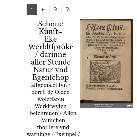
1
Schoͤne
Kuͤnſt=
like
Werldtſproͤke
/ darinne
aller Stende
Natur vnd
Egenſchop
affgemalet ſyn /
doͤrch de Olden
wolerfaren
Werldtwyſen
beſchreuen / Allen
Minſchen
thor lere vnd
warninge / Exempel /