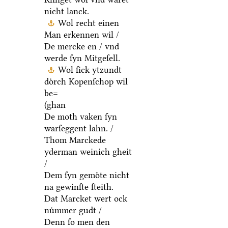
nicht lanck.
Wol recht einen
Man erkennen wil /
De mercke en / vnd
werde ſyn Mitgeſell.
Wol ſick ytzundt
doͤrch Kopenſchop wil
be=
(ghan
De moth vaken ſyn
warſeggent lahn. /
Thom Marckede
yderman weinich gheit
/
Dem ſyn gemoͤte nicht
na gewinſte ſteith.
Dat Marcket wert ock
nuͤmmer gudt /
Denn ſo men den