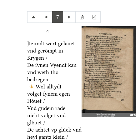
7
4
Jtzundt wert gelauet
vnd geroͤmpt in
Krygen /
De ſynen Vyendt kan
vnd weth tho
bedregen.
Wol alltydt
volget ſynem egen
Hoͤuet /
Vnd gudem rade
nicht volget vnd
gloͤuet /
De achtet vp gluͤck vnd
heyl gantz klein /