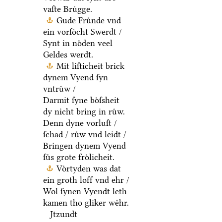
vaſte Bruͤgge.
Gude Fruͤnde vnd
ein vorſoͤcht Swerdt /
Synt in noͤden veel
Geldes werdt.
Mit liſticheit brick
dynem Vyend ſyn
vntruͤw /
Darmit ſyne boͤſsheit
dy nicht bring in ruͤw.
Denn dyne vorluſt /
ſchad / ruͤw vnd leidt /
Bringen dynem Vyend
ſuͤs grote froͤlicheit.
Voͤrtyden was dat
ein groth loff vnd ehr /
Wol ſynen Vyendt leth
kamen tho gliker weͤhr.
Jtzundt