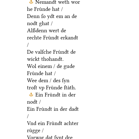
Nemandt weth wor
he Fruͤnde hat /
Denn ſo ydt em an de
nodt ghat /
Alßdenn wert de
rechte Fruͤndt erkandt
/
De valſche Fruͤndt de
wickt thohandt.
Wol einem / de gude
Fruͤnde hat /
Wee dem / des ſyn
troſt vp Fruͤnde ſtaͤth.
Ein Fruͤndt in der
nodt /
Ein Fruͤndt in der dadt
/
Vnd ein Fruͤndt achter
ruͤgge /
Vorwar dat ſynt dre