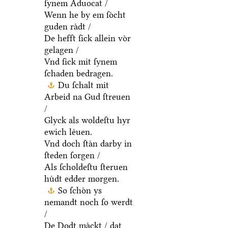
ſynem Aduocat /
Wenn he by em ſoͤcht
guden raͤdt /
De hefft ſick allein voͤr
gelagen /
Vnd ſick mit ſynem
ſchaden bedragen.
Du ſchalt mit
Arbeid na Gud ſtreuen
/
Glyck als woldeſtu hyr
ewich leͤuen.
Vnd doch ſtaͤn darby in
ſteden ſorgen /
Als ſcholdeſtu ſteruen
huͤdt edder morgen.
So ſchoͤn ys
nemandt noch ſo werdt
/
De Dodt maͤckt / dat