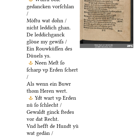
gedancken vorſchlan
/
Moͤſtu wat dohn /
nicht leddich ghan.
De leddichganck
gloͤue my gewiſs /
Ein Rouwkuͤſſen des
Duͤuels ys.
Neen Meſt ſo
ſcharp vp Erden ſchert
/
Als wenn ein Buwr
thom Heren wert.
Ydt wart vp Erden
nuͤ ſo ſchlecht /
Gewaldt ginck ſtedes
vor dat Recht.
Vnd hefft de Hundt yuͤ
wat gedaͤn /