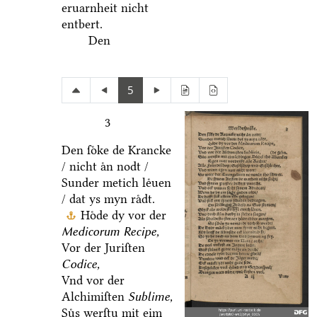
eruarnheit nicht
entbert.
Den
5
3
Den ſoͤke de Krancke
/ nicht aͤn nodt /
Sunder metich leͤuen
/ dat ys myn raͤdt.
Hoͤde dy vor der
Medicorum Recipe,
Vor der Juriſten
Codice,
Vnd vor der
Alchimiſten
Sublime,
Suͤs werſtu mit eim