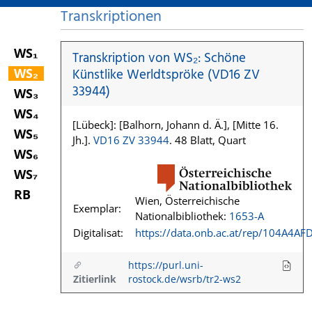
Transkriptionen
WS₁
Transkription von WS₂: Schöne
WS₂
Künstlike Werldtspröke (VD16 ZV
33944)
WS₃
WS₄
[Lübeck]: [Balhorn, Johann d. Ä.], [Mitte 16.
WS₅
Jh.].
VD16 ZV 33944
. 48 Blatt, Quart
WS₆
WS₇
RB
Wien, Österreichische
Exemplar:
Nationalbibliothek:
1653-A
Digitalisat:
https://data.onb.ac.at/rep/104A4AF
https://purl.uni-
Zitierlink
rostock.de/wsrb/tr2-ws2