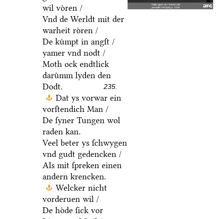
wil voͤren /
Vnd de Werldt mit der
warheit roͤren /
De kuͤmpt in angſt /
yamer vnd nodt /
Moth ock endtlick
daruͤmm lyden den
Dodt.
235.
Dat ys vorwar ein
vorſtendich Man /
De ſyner Tungen wol
raden kan.
Veel beter ys ſchwygen
vnd gudt gedencken /
Als mit ſpreken einen
andern krencken.
Welcker nicht
vorderuen wil /
De hoͤde ſick vor