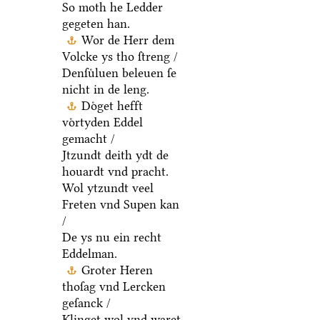
So moth he Ledder
gegeten han.
Wor de Herr dem
Volcke ys tho ſtreng /
Denſuͤluen beleuen ſe
nicht in de leng.
Doͤget hefft
voͤrtyden Eddel
gemacht /
Jtzundt deith ydt de
houardt vnd pracht.
Wol ytzundt veel
Freten vnd Supen kan
/
De ys nu ein recht
Eddelman.
Groter Heren
thoſag vnd Lercken
geſanck /
Klinget wol vnd waret