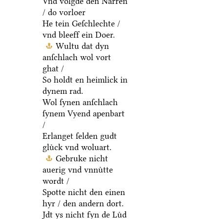
Vnd volgde den Narren
/ do vorloer
He tein Geſchlechte /
vnd bleeff ein Doer.
Wultu dat dyn
anſchlach wol vort
ghat /
So holdt en heimlick in
dynem rad.
Wol ſynen anſchlach
ſynem Vyend apenbart
/
Erlanget ſelden gudt
gluͤck vnd woluart.
Gebruke nicht
auerig vnd vnnuͤtte
wordt /
Spotte nicht den einen
hyr / den andern dort.
Jdt ys nicht fyn de Luͤd