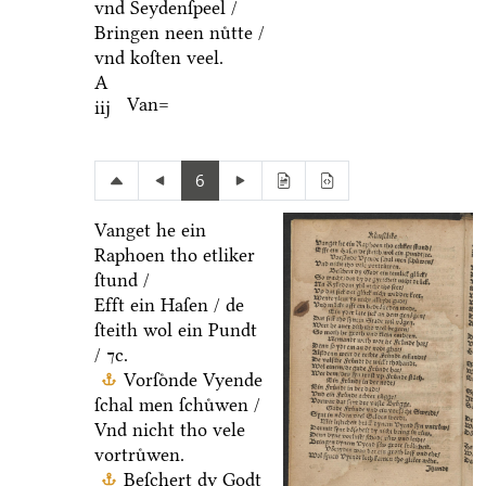
vnd Seydenſpeel /
Bringen neen nuͤtte /
vnd koſten veel.
A
Van=
iij
6
Vanget he ein
Raphoen tho etliker
ſtund /
Efft ein Haſen / de
ſteith wol ein Pundt
/ ⁊c.
Vorſoͤnde Vyende
ſchal men ſchuͤwen /
Vnd nicht tho vele
vortruͤwen.
Beſchert dy Godt