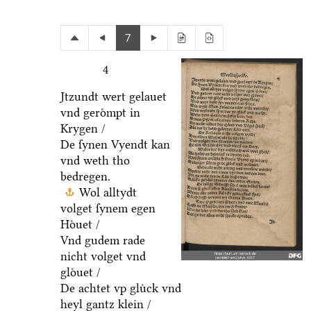
7
4
Jtzundt wert gelauet
vnd geroͤmpt in
Krygen /
De ſynen Vyendt kan
vnd weth tho
bedregen.
Wol alltydt
volget ſynem egen
Hoͤuet /
Vnd gudem rade
nicht volget vnd
gloͤuet /
De achtet vp gluͤck vnd
heyl gantz klein /