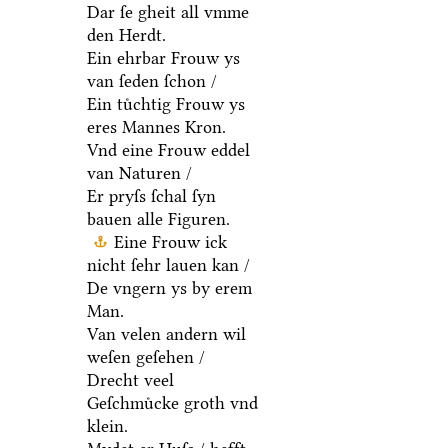
Dar ſe gheit all vmme
den Herdt.
Ein ehrbar Frouw ys
van ſeden ſchon /
Ein tuͤchtig Frouw ys
eres Mannes Kron.
Vnd eine Frouw eddel
van Naturen /
Er pryſs ſchal ſyn
bauen alle Figuren.
Eine Frouw ick
nicht ſehr lauen kan /
De vngern ys by erem
Man.
Van velen andern wil
weſen geſehen /
Drecht veel
Geſchmuͤcke groth vnd
klein.