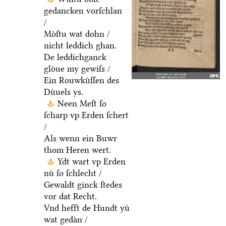
gedancken vorſchlan
/
Moͤſtu wat dohn /
nicht leddich ghan.
De leddichganck
gloͤue my gewiſs /
Ein Rouwkuͤſſen des
Duͤuels ys.
Neen Meſt ſo
ſcharp vp Erden ſchert
/
Als wenn ein Buwr
thom Heren wert.
Ydt wart vp Erden
nuͤ ſo ſchlecht /
Gewaldt ginck ſtedes
vor dat Recht.
Vnd hefft de Hundt yuͤ
wat gedaͤn /