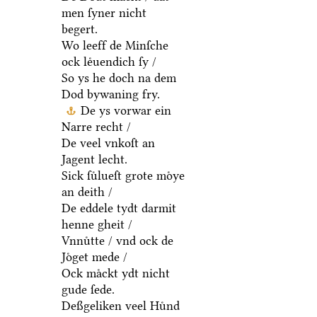
men ſyner nicht
begert.
Wo leeff de Minſche
ock leͤuendich ſy /
So ys he doch na dem
Dod bywaning fry.
De ys vorwar ein
Narre recht /
De veel vnkoſt an
Jagent lecht.
Sick ſuͤlueſt grote moͤye
an deith /
De eddele tydt darmit
henne gheit /
Vnnuͤtte / vnd ock de
Joͤget mede /
Ock maͤckt ydt nicht
gude ſede.
Deßgeliken veel Huͤnd