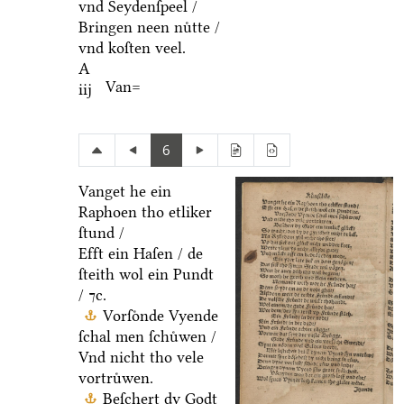
vnd Seydenſpeel /
Bringen neen nuͤtte /
vnd koſten veel.
A
Van=
iij
6
Vanget he ein
Raphoen tho etliker
ſtund /
Efft ein Haſen / de
ſteith wol ein Pundt
/ ⁊c.
Vorſoͤnde Vyende
ſchal men ſchuͤwen /
Vnd nicht tho vele
vortruͤwen.
Beſchert dy Godt