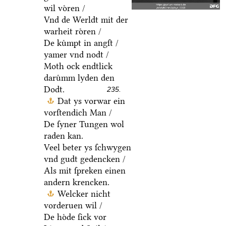
wil voͤren /
Vnd de Werldt mit der
warheit roͤren /
De kuͤmpt in angſt /
yamer vnd nodt /
Moth ock endtlick
daruͤmm lyden den
Dodt.
235.
Dat ys vorwar ein
vorſtendich Man /
De ſyner Tungen wol
raden kan.
Veel beter ys ſchwygen
vnd gudt gedencken /
Als mit ſpreken einen
andern krencken.
Welcker nicht
vorderuen wil /
De hoͤde ſick vor