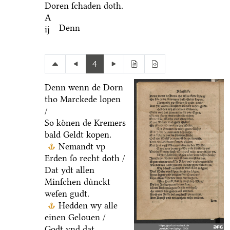
Doren ſchaden doth.
A
Denn
ij
4
Denn wenn de Dorn
tho Marckede lopen
/
So koͤnen de Kremers
bald Geldt kopen.
Nemandt vp
Erden ſo recht doth /
Dat ydt allen
Minſchen duͤnckt
weſen gudt.
Hedden wy alle
einen Gelouen /
Godt vnd dat