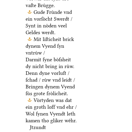
vaſte Bruͤgge.
Gude Fruͤnde vnd
ein vorſoͤcht Swerdt /
Synt in noͤden veel
Geldes werdt.
Mit liſticheit brick
dynem Vyend ſyn
vntruͤw /
Darmit ſyne boͤſsheit
dy nicht bring in ruͤw.
Denn dyne vorluſt /
ſchad / ruͤw vnd leidt /
Bringen dynem Vyend
ſuͤs grote froͤlicheit.
Voͤrtyden was dat
ein groth loff vnd ehr /
Wol ſynen Vyendt leth
kamen tho gliker weͤhr.
Jtzundt