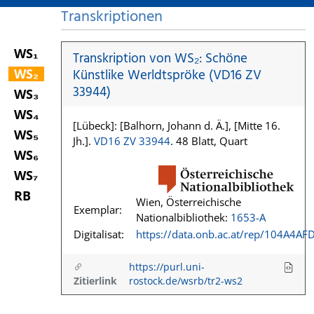
Transkriptionen
WS₁
Transkription von WS₂: Schöne
WS₂
Künstlike Werldtspröke (VD16 ZV
33944)
WS₃
WS₄
[Lübeck]: [Balhorn, Johann d. Ä.], [Mitte 16.
WS₅
Jh.].
VD16 ZV 33944
. 48 Blatt, Quart
WS₆
WS₇
RB
Wien, Österreichische
Exemplar:
Nationalbibliothek:
1653-A
Digitalisat:
https://data.onb.ac.at/rep/104A4AF
https://purl.uni-
Zitierlink
rostock.de/wsrb/tr2-ws2