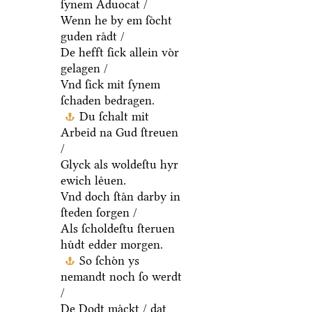
ſynem Aduocat /
Wenn he by em ſoͤcht
guden raͤdt /
De hefft ſick allein voͤr
gelagen /
Vnd ſick mit ſynem
ſchaden bedragen.
Du ſchalt mit
Arbeid na Gud ſtreuen
/
Glyck als woldeſtu hyr
ewich leͤuen.
Vnd doch ſtaͤn darby in
ſteden ſorgen /
Als ſcholdeſtu ſteruen
huͤdt edder morgen.
So ſchoͤn ys
nemandt noch ſo werdt
/
De Dodt maͤckt / dat