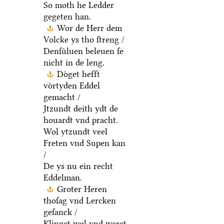
So moth he Ledder
gegeten han.
Wor de Herr dem
Volcke ys tho ſtreng /
Denſuͤluen beleuen ſe
nicht in de leng.
Doͤget hefft
voͤrtyden Eddel
gemacht /
Jtzundt deith ydt de
houardt vnd pracht.
Wol ytzundt veel
Freten vnd Supen kan
/
De ys nu ein recht
Eddelman.
Groter Heren
thoſag vnd Lercken
geſanck /
Klinget wol vnd waret