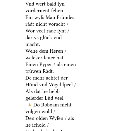
Vnd wert bald ſyn
vorderuent ſehen.
Ein wyſs Man Fruͤndes
raͤdt nicht voracht /
Wor veel rade ſynt /
dar ys gluͤck vnd
macht.
Wehe dem Heren /
welcker leuer hat
Einen Pyper / als einen
truͤwen Raͤdt.
De mehr achtet der
Huͤnd vnd Voͤgel ſpeel /
Als dat he hebb
gelerder Luͤd veel.
Do Roboam nicht
volgen wold /
Den olden Wyſen / als
he ſchold /