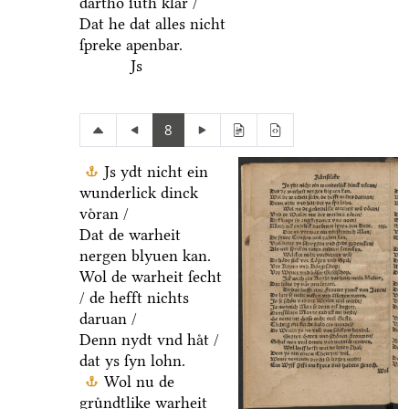
dartho ſuͤth klar /
Dat he dat alles nicht
ſpreke apenbar.
Js
8
Js ydt nicht ein
wunderlick dinck
voͤran /
Dat de warheit
nergen blyuen kan.
Wol de warheit ſecht
/ de hefft nichts
daruan /
Denn nydt vnd haͤt /
dat ys ſyn lohn.
Wol nu de
gruͤndtlike warheit