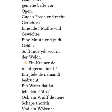
gemene beſte vor
Ogen.
Guden Frede vnd recht
Gerichte /
Eine Ele / Mathe vnd
Gewichte.
Eine Muͤnte vnd gudt
Geldt /
So ſtuͤnde ydt wol in
der Weldt.
Ein Kramer de
nicht gerne luͤcht /
Ein Joͤde de nemandt
bedruͤcht.
Ein Water dat aͤn
ſchaden fluͤth /
Ock ein Wulff de nene
Schape thorith.
Vnd ein Woͤkener