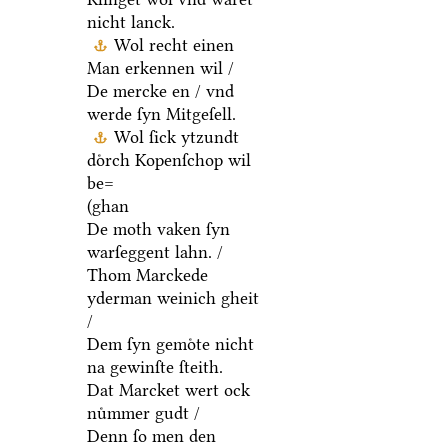
nicht lanck.
Wol recht einen
Man erkennen wil /
De mercke en / vnd
werde ſyn Mitgeſell.
Wol ſick ytzundt
doͤrch Kopenſchop wil
be=
(ghan
De moth vaken ſyn
warſeggent lahn. /
Thom Marckede
yderman weinich gheit
/
Dem ſyn gemoͤte nicht
na gewinſte ſteith.
Dat Marcket wert ock
nuͤmmer gudt /
Denn ſo men den