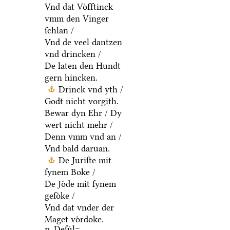
Vnd dat Voͤfftinck
vmm den Vinger
ſchlan /
Vnd de veel dantzen
vnd drincken /
De laten den Hundt
gern hincken.
Drinck vnd yth /
Godt nicht vorgith.
Bewar dyn Ehr / Dy
wert nicht mehr /
Denn vmm vnd an /
Vnd bald daruan.
De Juriſte mit
ſynem Boke /
De Joͤde mit ſynem
geſoͤke /
Vnd dat vnder der
Maget voͤrdoke.
Deſuͤl=