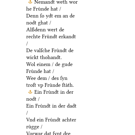
Nemandt weth wor
he Fruͤnde hat /
Denn ſo ydt em an de
nodt ghat /
Alßdenn wert de
rechte Fruͤndt erkandt
/
De valſche Fruͤndt de
wickt thohandt.
Wol einem / de gude
Fruͤnde hat /
Wee dem / des ſyn
troſt vp Fruͤnde ſtaͤth.
Ein Fruͤndt in der
nodt /
Ein Fruͤndt in der dadt
/
Vnd ein Fruͤndt achter
ruͤgge /
Vorwar dat ſynt dre