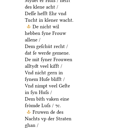
Mydet er Huſs / hefft
des klene acht /
Deſſe hefft Ehr vnd
Tucht in klener wacht.
De nicht wil
hebben ſyne Frouw
allene /
Dem geſchuͤt recht /
dat ſe werde gemene.
De mit ſyner Frouwen
alltydt veel kifft /
Vnd nicht gern in
ſynem Huſe blifft /
Vnd nimpt veel Geſte
in ſyn Huſs /
Dem bith vaken eine
froͤmde Luſs / ⁊c.
Fruwen de des
Nachts vp der Straten
ghan /