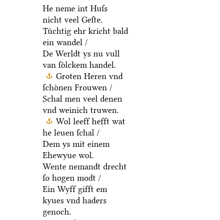
He neme int Huſs
nicht veel Geſte.
Tuͤchtig ehr kricht bald
ein wandel /
De Werldt ys nu vull
van ſoͤlckem handel.
Groten Heren vnd
ſchoͤnen Frouwen /
Schal men veel denen
vnd weinich truwen.
Wol leeff hefft wat
he leuen ſchal /
Dem ys mit einem
Ehewyue wol.
Wente nemandt drecht
ſo hogen modt /
Ein Wyff gifft em
kyues vnd haders
genoch.