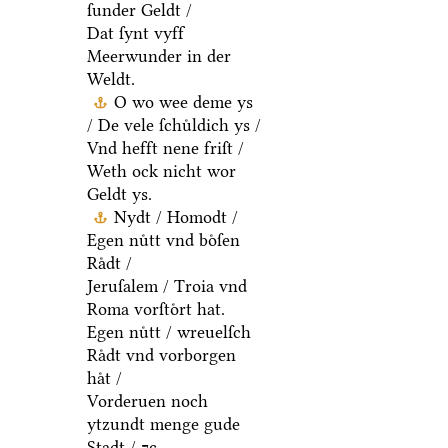
ſunder Geldt /
Dat ſynt vyff
Meerwunder in der
Weldt.
O wo wee deme ys
/ De vele ſchuͤldich ys /
Vnd hefft nene friſt /
Weth ock nicht wor
Geldt ys.
Nydt / Homodt /
Egen nuͤtt vnd boͤſen
Raͤdt /
Jeruſalem / Troia vnd
Roma vorſtoͤrt hat.
Egen nuͤtt / wreuelſch
Raͤdt vnd vorborgen
haͤt /
Vorderuen noch
ytzundt menge gude
Stadt / ⁊c.