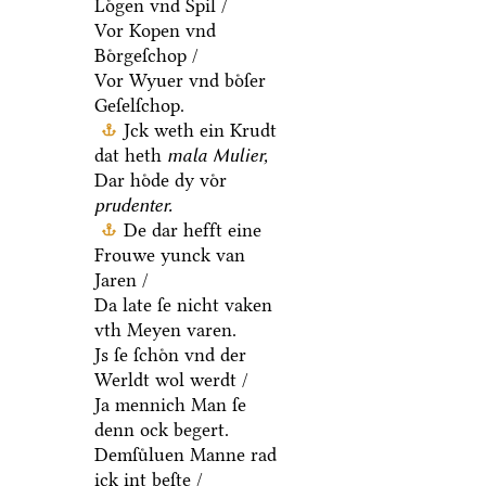
Loͤgen vnd Spil /
Vor Kopen vnd
Boͤrgeſchop /
Vor Wyuer vnd boͤſer
Geſelſchop.
Jck weth ein Krudt
dat heth
mala Mulier,
Dar hoͤde dy voͤr
prudenter.
De dar hefft eine
Frouwe yunck van
Jaren /
Da late ſe nicht vaken
vth Meyen varen.
Js ſe ſchoͤn vnd der
Werldt wol werdt /
Ja mennich Man ſe
denn ock begert.
Demſuͤluen Manne rad
ick int beſte /