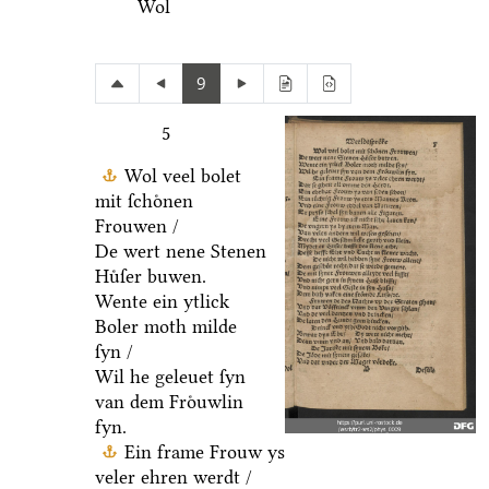
Wol
9
5
Wol veel bolet
mit ſchoͤnen
Frouwen /
De wert nene Stenen
Huͤſer buwen.
Wente ein ytlick
Boler moth milde
ſyn /
Wil he geleuet ſyn
van dem Froͤuwlin
fyn.
Ein frame Frouw ys
veler ehren werdt /