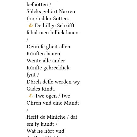
beſpotten /
Soͤlcks gehoͤrt Narren
tho / edder Sotten.
De hillge Schrifft
ſchal men billick lauen
/
Denn ſe gheit allen
Kuͤnſten bauen.
Wente alle ander
Kuͤnſte gebrecklick
ſynt /
Doͤrch deſſe werden wy
Gades Kindt.
Twe ogen / twe
Ohren vnd eine Mundt
/
Hefft de Minſche / dat
em ſy kundt /
Wat he hoͤrt vnd