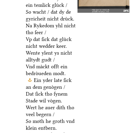
ein temlick gluͤck /
So wacht / dat dy de
gyricheit nicht druͤck.
Na Rykedom yhl nicht
tho ſeer /
Vp dat ſick dat gluͤck
nicht wedder keer.
Wente ylent ys nicht
alltydt gudt /
Vnd maͤckt offt ein
bedroͤueden modt.
Ein yder late ſick
an dem genoͤgen /
Dat ſick tho ſynem
Stade wil voͤgen.
Wert he auer dith tho
veel begern /
So moth he groth vnd
klein entbern.