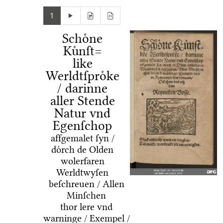
1
Schoͤne
Kuͤnſt=
like
Werldtſproͤke
/ darinne
aller Stende
Natur vnd
Egenſchop
affgemalet ſyn /
doͤrch de Olden
wolerfaren
Werldtwyſen
beſchreuen / Allen
Minſchen
thor lere vnd
warninge / Exempel /