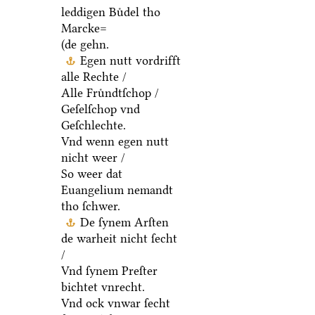
leddigen Buͤdel tho
Marcke=
(de gehn.
Egen nutt vordrifft
alle Rechte /
Alle Fruͤndtſchop /
Geſelſchop vnd
Geſchlechte.
Vnd wenn egen nutt
nicht weer /
So weer dat
Euangelium nemandt
tho ſchwer.
De ſynem Arſten
de warheit nicht ſecht
/
Vnd ſynem Preſter
bichtet vnrecht.
Vnd ock vnwar ſecht