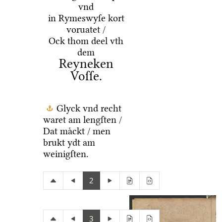
vnd
in Rymeswyſe kort
voruatet /
Ock thom deel vth
dem
Reyneken
Voſſe.
Glyck vnd recht
waret am lengſten /
Dat maͤckt / men
brukt ydt am
weinigſten.
2
3