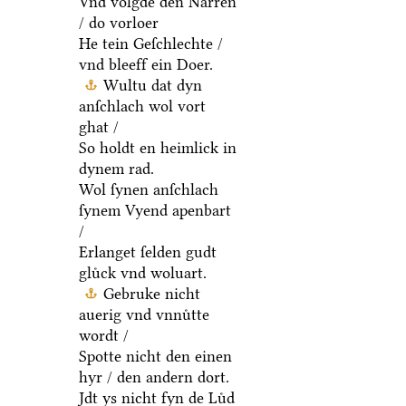
Vnd volgde den Narren
/ do vorloer
He tein Geſchlechte /
vnd bleeff ein Doer.
Wultu dat dyn
anſchlach wol vort
ghat /
So holdt en heimlick in
dynem rad.
Wol ſynen anſchlach
ſynem Vyend apenbart
/
Erlanget ſelden gudt
gluͤck vnd woluart.
Gebruke nicht
auerig vnd vnnuͤtte
wordt /
Spotte nicht den einen
hyr / den andern dort.
Jdt ys nicht fyn de Luͤd