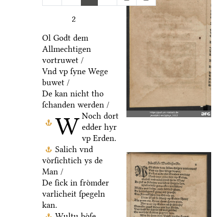
2
Ol Godt dem
Allmechtigen
vortruwet /
Vnd vp ſyne Wege
buwet /
De kan nicht tho
ſchanden werden /
Noch dort
W
edder hyr
vp Erden.
Salich vnd
voͤrſichtich ys de
Man /
De ſick in froͤmder
varlicheit ſpegeln
kan.
Wultu boͤſe