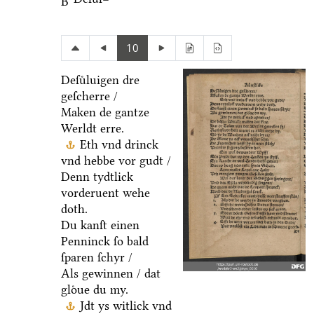
B
10
Deſuͤluigen dre
geſcherre /
Maken de gantze
Werldt erre.
Eth vnd drinck
vnd hebbe vor gudt /
Denn tydtlick
vorderuent wehe
doth.
Du kanſt einen
Penninck ſo bald
ſparen ſchyr /
Als gewinnen / dat
gloͤue du my.
Jdt ys witlick vnd