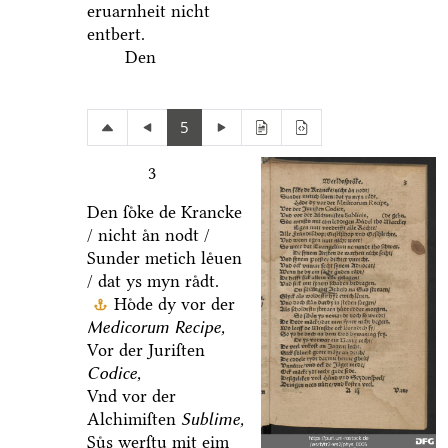
eruarnheit nicht
entbert.
Den
5
3
Den ſoͤke de Krancke
/ nicht aͤn nodt /
Sunder metich leͤuen
/ dat ys myn raͤdt.
Hoͤde dy vor der
Medicorum Recipe,
Vor der Juriſten
Codice,
Vnd vor der
Alchimiſten
Sublime,
Suͤs werſtu mit eim