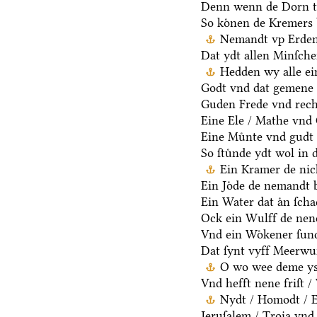
Denn wenn de Dorn t
So koͤnen de Kremers 
Nemandt vp Erden 
Dat ydt allen Minſche
Hedden wy alle ei
Godt vnd dat gemene 
Guden Frede vnd rech
Eine Ele / Mathe vnd
Eine Muͤnte vnd gudt 
So ſtuͤnde ydt wol in 
Ein Kramer de nich
Ein Joͤde de nemandt b
Ein Water dat aͤn ſcha
Ock ein Wulff de nen
Vnd ein Woͤkener ſund
Dat ſynt vyff Meerwu
O wo wee deme ys /
Vnd hefft nene friſt 
Nydt / Homodt / Eg
Jeruſalem / Troia vnd 