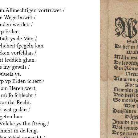
m Allmechtigen vortruwet /
ne Wege buwet /
anden werden /
vp Erden.
htich ys de Man /
rlicheit ſpegeln kan.
cken vorſchlan /
ht leddich ghan.
e my gewiſs /
uͤuels ys.
p vp Erden ſchert /
hom Heren wert.
nuͤ ſo ſchlecht /
vor dat Recht.
ͤ wat gedaͤn /
geten han.
olcke ys tho ſtreng /
nicht in de leng.
yden Eddel gemacht /