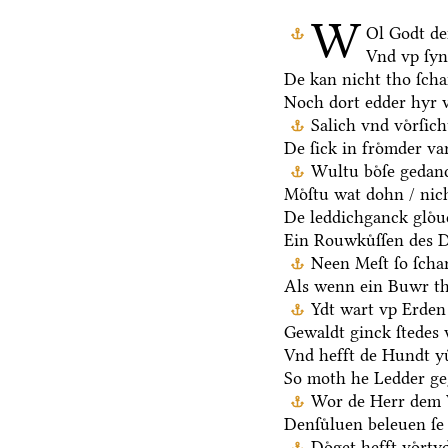
W
Ol Godt de
Vnd vp ſy
De kan nicht tho ſch
Noch dort edder hyr 
Salich vnd voͤrſic
De ſick in froͤmder va
Wultu boͤſe gedan
Moͤſtu wat dohn / nic
De leddichganck gloͤu
Ein Rouwkuͤſſen des D
Neen Meſt ſo ſchar
Als wenn ein Buwr t
Ydt wart vp Erden 
Gewaldt ginck ſtedes 
Vnd hefft de Hundt yu
So moth he Ledder ge
Wor de Herr dem V
Denſuͤluen beleuen ſe 
Doͤget hefft voͤrt