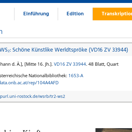
Einführung
Edition
Transkripti
n
 WS₂: Schöne Künstlike Werldtspröke (VD16 ZV 33944)
hann d. Ä.], [Mitte 16. Jh.].
VD16 ZV 33944
. 48 Blatt, Quart
terreichische Nationalbibliothek:
1653-A
/data.onb.ac.at/rep/104A4AFD
/purl.uni-rostock.de/wsrb/tr2-ws2