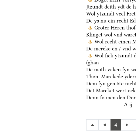
Jtzundt deith ydt de 
Wol ytzundt veel Fre
De ys nu ein recht E
Groter Heren thoſ
Klinget wol vnd waret
Wol recht einen M
De mercke en / vnd we
Wol ſick ytzundt 
(ghan
De moth vaken ſyn wa
Thom Marckede yderm
Dem ſyn gemoͤte nicht
Dat Marcket wert ock
Denn ſo men den Dore
A ij
4