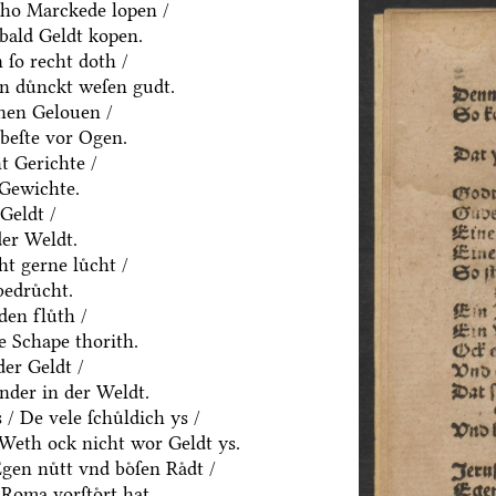
ho Marckede lopen /
bald Geldt kopen.
ſo recht doth /
n duͤnckt weſen gudt.
nen Gelouen /
beſte vor Ogen.
t Gerichte /
 Gewichte.
Geldt /
der Weldt.
t gerne luͤcht /
edruͤcht.
den fluͤth /
e Schape thorith.
er Geldt /
nder in der Weldt.
 De vele ſchuͤldich ys /
/ Weth ock nicht wor Geldt ys.
en nuͤtt vnd boͤſen Raͤdt /
Roma vorſtoͤrt hat.