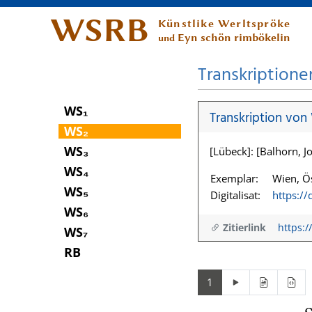
WSRB
Künstlike Werltspröke
Eyn schön rimbökelin
und
Transkriptione
WS₁
Transkription von
WS₂
WS₃
[Lübeck]: [Balhorn, Jo
WS₄
Exemplar:
Wien, Ös
WS₅
Digitalisat:
https:/
WS₆
Zitierlink
https:/
WS₇
RB
1