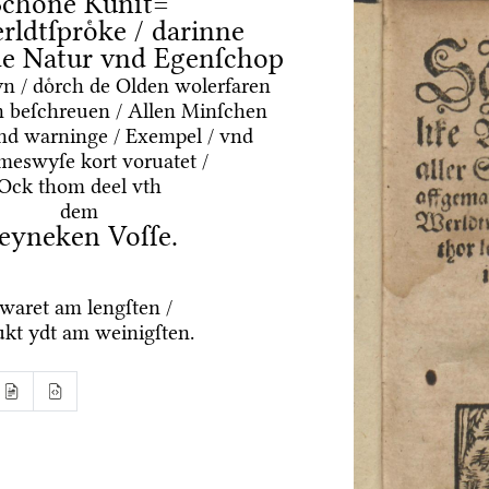
Schoͤne Kuͤnſt=
rldtſproͤke / darinne
nde Natur vnd Egenſchop
yn / doͤrch de Olden wolerfaren
 beſchreuen / Allen Minſchen
vnd warninge / Exempel / vnd
meswyſe kort voruatet /
Ock thom deel vth
dem
eyneken Voſſe.
waret am lengſten /
ukt ydt am weinigſten.