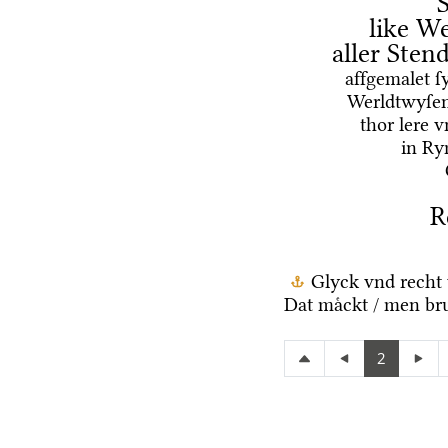
like We
aller Ste
affgemalet ſ
Werldtwyſen
thor lere 
in Ry
R
Glyck vnd recht 
Dat maͤckt / men br
2