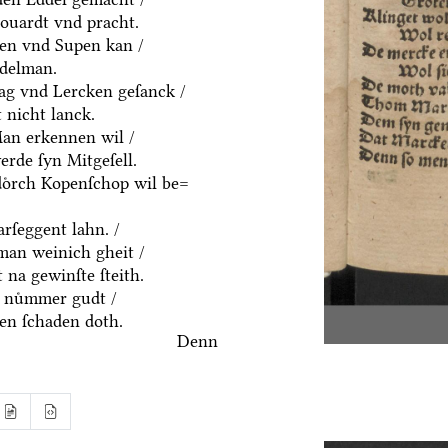
houardt vnd pracht.
ten vnd Supen kan /
ddelman.
ag vnd Lercken geſanck /
 nicht lanck.
an erkennen wil /
rde ſyn Mitgeſell.
doͤrch Kopenſchop wil be=
rſeggent lahn. /
an weinich gheit /
 na gewinſte ſteith.
 nuͤmmer gudt /
n ſchaden doth.
Denn