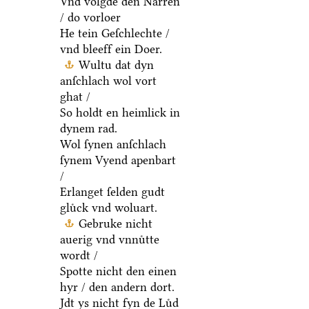
Vnd volgde den Narren
/ do vorloer
He tein Geſchlechte /
vnd bleeff ein Doer.
Wultu dat dyn
anſchlach wol vort
ghat /
So holdt en heimlick in
dynem rad.
Wol ſynen anſchlach
ſynem Vyend apenbart
/
Erlanget ſelden gudt
gluͤck vnd woluart.
Gebruke nicht
auerig vnd vnnuͤtte
wordt /
Spotte nicht den einen
hyr / den andern dort.
Jdt ys nicht fyn de Luͤd