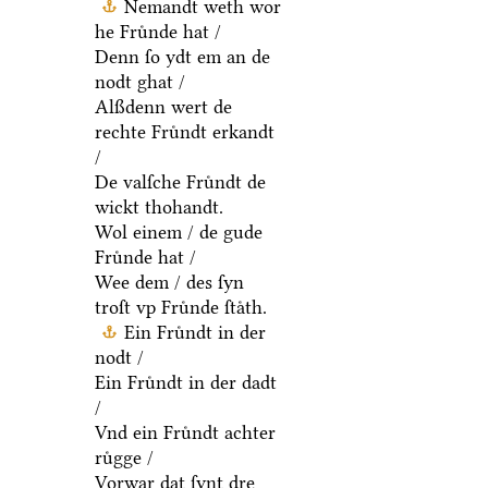
Nemandt weth wor
he Fruͤnde hat /
Denn ſo ydt em an de
nodt ghat /
Alßdenn wert de
rechte Fruͤndt erkandt
/
De valſche Fruͤndt de
wickt thohandt.
Wol einem / de gude
Fruͤnde hat /
Wee dem / des ſyn
troſt vp Fruͤnde ſtaͤth.
Ein Fruͤndt in der
nodt /
Ein Fruͤndt in der dadt
/
Vnd ein Fruͤndt achter
ruͤgge /
Vorwar dat ſynt dre