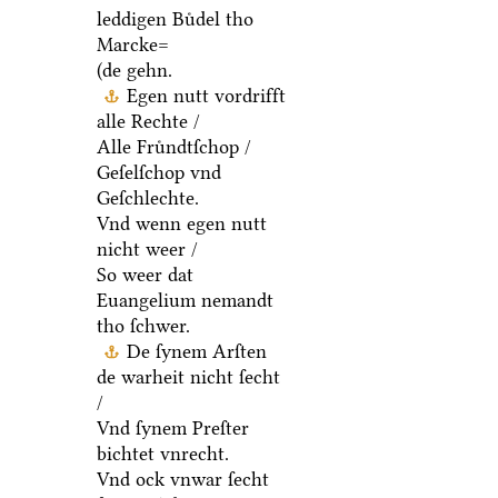
leddigen Buͤdel tho
Marcke=
(de gehn.
Egen nutt vordrifft
alle Rechte /
Alle Fruͤndtſchop /
Geſelſchop vnd
Geſchlechte.
Vnd wenn egen nutt
nicht weer /
So weer dat
Euangelium nemandt
tho ſchwer.
De ſynem Arſten
de warheit nicht ſecht
/
Vnd ſynem Preſter
bichtet vnrecht.
Vnd ock vnwar ſecht