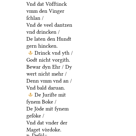
Vnd dat Voͤfftinck
vmm den Vinger
ſchlan /
Vnd de veel dantzen
vnd drincken /
De laten den Hundt
gern hincken.
Drinck vnd yth /
Godt nicht vorgith.
Bewar dyn Ehr / Dy
wert nicht mehr /
Denn vmm vnd an /
Vnd bald daruan.
De Juriſte mit
ſynem Boke /
De Joͤde mit ſynem
geſoͤke /
Vnd dat vnder der
Maget voͤrdoke.
Deſuͤl=