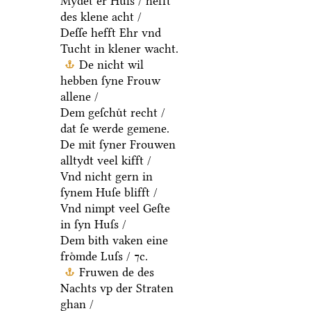
Mydet er Huſs / hefft
des klene acht /
Deſſe hefft Ehr vnd
Tucht in klener wacht.
De nicht wil
hebben ſyne Frouw
allene /
Dem geſchuͤt recht /
dat ſe werde gemene.
De mit ſyner Frouwen
alltydt veel kifft /
Vnd nicht gern in
ſynem Huſe blifft /
Vnd nimpt veel Geſte
in ſyn Huſs /
Dem bith vaken eine
froͤmde Luſs / ⁊c.
Fruwen de des
Nachts vp der Straten
ghan /