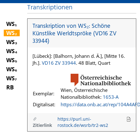
Transkriptionen
WS₁
Transkription von WS₂: Schöne
WS₂
Künstlike Werldtspröke (VD16 ZV
33944)
WS₃
WS₄
[Lübeck]: [Balhorn, Johann d. Ä.], [Mitte 16.
WS₅
Jh.].
VD16 ZV 33944
. 48 Blatt, Quart
WS₆
WS₇
RB
Wien, Österreichische
Exemplar:
Nationalbibliothek:
1653-A
Digitalisat:
https://data.onb.ac.at/rep/104A4AF
https://purl.uni-
Zitierlink
rostock.de/wsrb/tr2-ws2