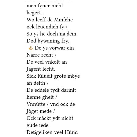
men ſyner nicht
begert.
Wo leeff de Minſche
ock leͤuendich ſy /
So ys he doch na dem
Dod bywaning fry.
De ys vorwar ein
Narre recht /
De veel vnkoſt an
Jagent lecht.
Sick ſuͤlueſt grote moͤye
an deith /
De eddele tydt darmit
henne gheit /
Vnnuͤtte / vnd ock de
Joͤget mede /
Ock maͤckt ydt nicht
gude ſede.
Deßgeliken veel Huͤnd