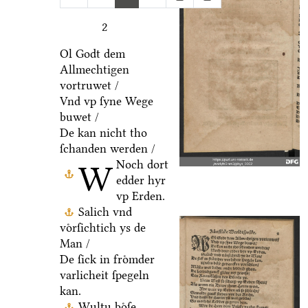
2
Ol Godt dem
Allmechtigen
vortruwet /
Vnd vp ſyne Wege
buwet /
De kan nicht tho
ſchanden werden /
Noch dort
W
edder hyr
vp Erden.
Salich vnd
voͤrſichtich ys de
Man /
De ſick in froͤmder
varlicheit ſpegeln
kan.
Wultu boͤſe