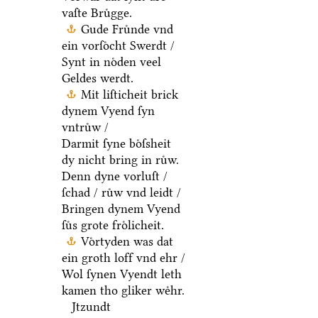
vaſte Bruͤgge.
Gude Fruͤnde vnd
ein vorſoͤcht Swerdt /
Synt in noͤden veel
Geldes werdt.
Mit liſticheit brick
dynem Vyend ſyn
vntruͤw /
Darmit ſyne boͤſsheit
dy nicht bring in ruͤw.
Denn dyne vorluſt /
ſchad / ruͤw vnd leidt /
Bringen dynem Vyend
ſuͤs grote froͤlicheit.
Voͤrtyden was dat
ein groth loff vnd ehr /
Wol ſynen Vyendt leth
kamen tho gliker weͤhr.
Jtzundt