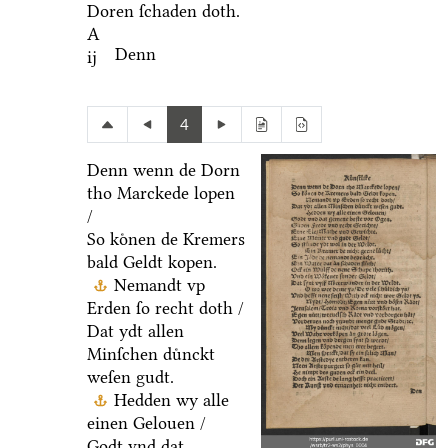
Doren ſchaden doth.
A
Denn
ij
4
Denn wenn de Dorn
tho Marckede lopen
/
So koͤnen de Kremers
bald Geldt kopen.
Nemandt vp
Erden ſo recht doth /
Dat ydt allen
Minſchen duͤnckt
weſen gudt.
Hedden wy alle
einen Gelouen /
Godt vnd dat