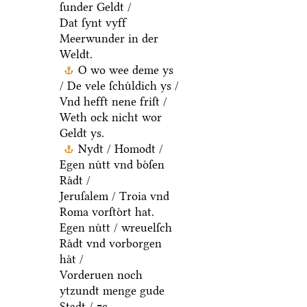
ſunder Geldt /
Dat ſynt vyff
Meerwunder in der
Weldt.
O wo wee deme ys
/ De vele ſchuͤldich ys /
Vnd hefft nene friſt /
Weth ock nicht wor
Geldt ys.
Nydt / Homodt /
Egen nuͤtt vnd boͤſen
Raͤdt /
Jeruſalem / Troia vnd
Roma vorſtoͤrt hat.
Egen nuͤtt / wreuelſch
Raͤdt vnd vorborgen
haͤt /
Vorderuen noch
ytzundt menge gude
Stadt / ⁊c.