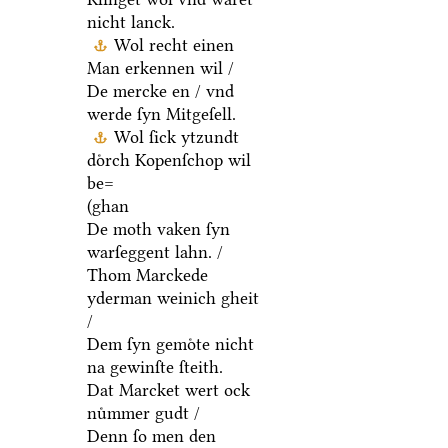
nicht lanck.
Wol recht einen
Man erkennen wil /
De mercke en / vnd
werde ſyn Mitgeſell.
Wol ſick ytzundt
doͤrch Kopenſchop wil
be=
(ghan
De moth vaken ſyn
warſeggent lahn. /
Thom Marckede
yderman weinich gheit
/
Dem ſyn gemoͤte nicht
na gewinſte ſteith.
Dat Marcket wert ock
nuͤmmer gudt /
Denn ſo men den