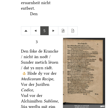
eruarnheit nicht
entbert.
Den
5
3
Den ſoͤke de Krancke
/ nicht aͤn nodt /
Sunder metich leͤuen
/ dat ys myn raͤdt.
Hoͤde dy vor der
Medicorum Recipe,
Vor der Juriſten
Codice,
Vnd vor der
Alchimiſten
Sublime,
Suͤs werſtu mit eim