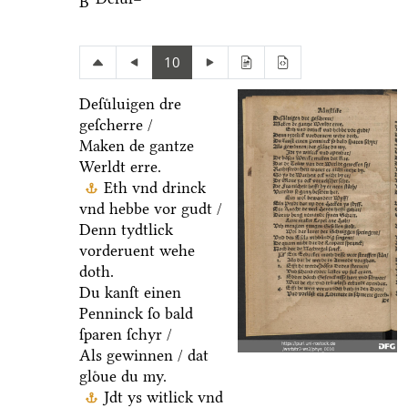
B
10
Deſuͤluigen dre
geſcherre /
Maken de gantze
Werldt erre.
Eth vnd drinck
vnd hebbe vor gudt /
Denn tydtlick
vorderuent wehe
doth.
Du kanſt einen
Penninck ſo bald
ſparen ſchyr /
Als gewinnen / dat
gloͤue du my.
Jdt ys witlick vnd