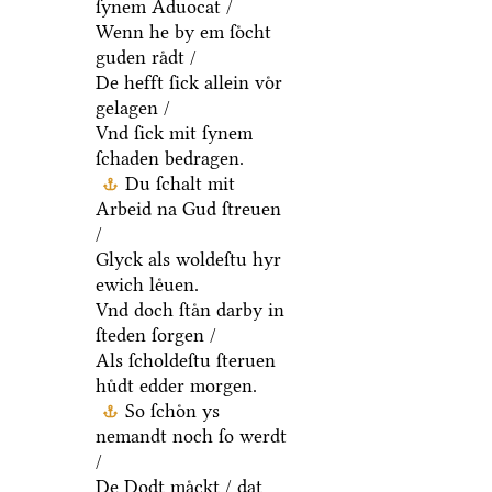
ſynem Aduocat /
Wenn he by em ſoͤcht
guden raͤdt /
De hefft ſick allein voͤr
gelagen /
Vnd ſick mit ſynem
ſchaden bedragen.
Du ſchalt mit
Arbeid na Gud ſtreuen
/
Glyck als woldeſtu hyr
ewich leͤuen.
Vnd doch ſtaͤn darby in
ſteden ſorgen /
Als ſcholdeſtu ſteruen
huͤdt edder morgen.
So ſchoͤn ys
nemandt noch ſo werdt
/
De Dodt maͤckt / dat