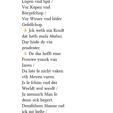
Loͤgen vnd Spil /
Vor Kopen vnd
Boͤrgeſchop /
Vor Wyuer vnd boͤſer
Geſelſchop.
Jck weth ein Krudt
dat heth
mala Mulier,
Dar hoͤde dy voͤr
prudenter.
De dar hefft eine
Frouwe yunck van
Jaren /
Da late ſe nicht vaken
vth Meyen varen.
Js ſe ſchoͤn vnd der
Werldt wol werdt /
Ja mennich Man ſe
denn ock begert.
Demſuͤluen Manne rad
ick int beſte /