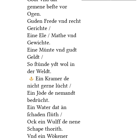
gemene beſte vor
Ogen.
Guden Frede vnd recht
Gerichte /
Eine Ele / Mathe vnd
Gewichte.
Eine Muͤnte vnd gudt
Geldt /
So ſtuͤnde ydt wol in
der Weldt.
Ein Kramer de
nicht gerne luͤcht /
Ein Joͤde de nemandt
bedruͤcht.
Ein Water dat aͤn
ſchaden fluͤth /
Ock ein Wulff de nene
Schape thorith.
Vnd ein Woͤkener