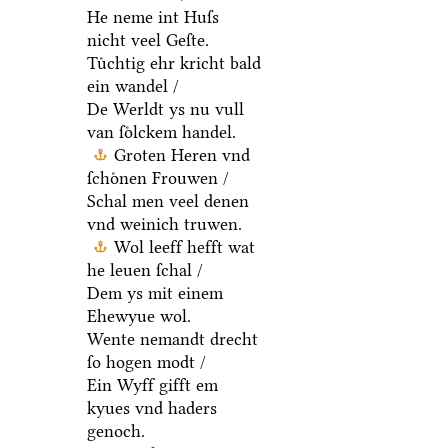
He neme int Huſs
nicht veel Geſte.
Tuͤchtig ehr kricht bald
ein wandel /
De Werldt ys nu vull
van ſoͤlckem handel.
Groten Heren vnd
ſchoͤnen Frouwen /
Schal men veel denen
vnd weinich truwen.
Wol leeff hefft wat
he leuen ſchal /
Dem ys mit einem
Ehewyue wol.
Wente nemandt drecht
ſo hogen modt /
Ein Wyff gifft em
kyues vnd haders
genoch.