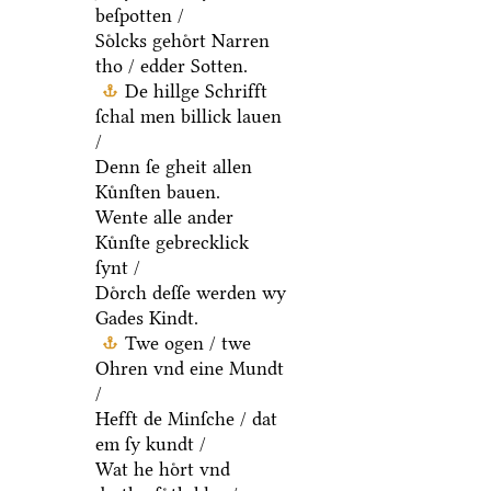
beſpotten /
Soͤlcks gehoͤrt Narren
tho / edder Sotten.
De hillge Schrifft
ſchal men billick lauen
/
Denn ſe gheit allen
Kuͤnſten bauen.
Wente alle ander
Kuͤnſte gebrecklick
ſynt /
Doͤrch deſſe werden wy
Gades Kindt.
Twe ogen / twe
Ohren vnd eine Mundt
/
Hefft de Minſche / dat
em ſy kundt /
Wat he hoͤrt vnd