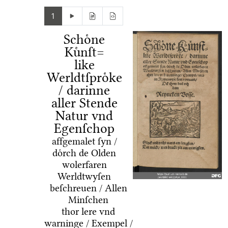
1
Schoͤne
Kuͤnſt=
like
Werldtſproͤke
/ darinne
aller Stende
Natur vnd
Egenſchop
affgemalet ſyn /
doͤrch de Olden
wolerfaren
Werldtwyſen
beſchreuen / Allen
Minſchen
thor lere vnd
warninge / Exempel /