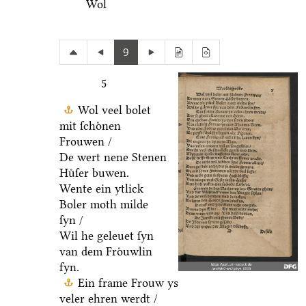
Wol
9
5
Wol veel bolet
mit ſchoͤnen
Frouwen /
De wert nene Stenen
Huͤſer buwen.
Wente ein ytlick
Boler moth milde
ſyn /
Wil he geleuet ſyn
van dem Froͤuwlin
fyn.
Ein frame Frouw ys
veler ehren werdt /