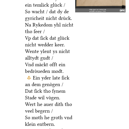
ein temlick gluͤck /
So wacht / dat dy de
gyricheit nicht druͤck.
Na Rykedom yhl nicht
tho ſeer /
Vp dat ſick dat gluͤck
nicht wedder keer.
Wente ylent ys nicht
alltydt gudt /
Vnd maͤckt offt ein
bedroͤueden modt.
Ein yder late ſick
an dem genoͤgen /
Dat ſick tho ſynem
Stade wil voͤgen.
Wert he auer dith tho
veel begern /
So moth he groth vnd
klein entbern.