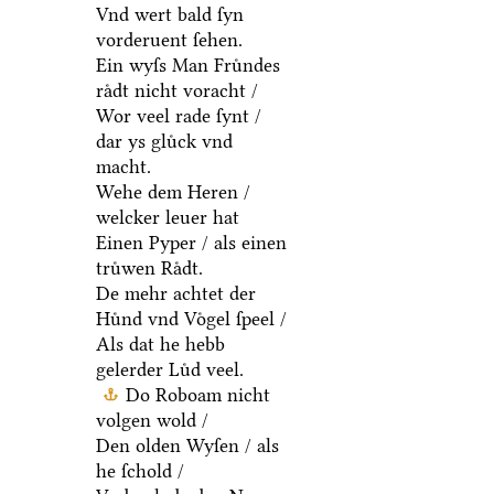
Vnd wert bald ſyn
vorderuent ſehen.
Ein wyſs Man Fruͤndes
raͤdt nicht voracht /
Wor veel rade ſynt /
dar ys gluͤck vnd
macht.
Wehe dem Heren /
welcker leuer hat
Einen Pyper / als einen
truͤwen Raͤdt.
De mehr achtet der
Huͤnd vnd Voͤgel ſpeel /
Als dat he hebb
gelerder Luͤd veel.
Do Roboam nicht
volgen wold /
Den olden Wyſen / als
he ſchold /