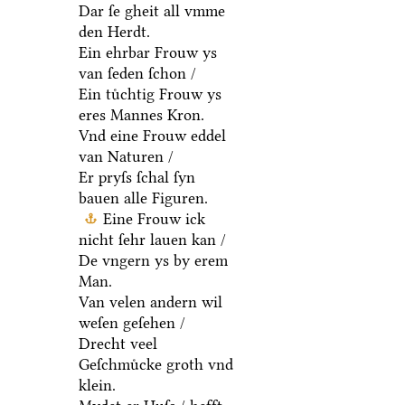
Dar ſe gheit all vmme
den Herdt.
Ein ehrbar Frouw ys
van ſeden ſchon /
Ein tuͤchtig Frouw ys
eres Mannes Kron.
Vnd eine Frouw eddel
van Naturen /
Er pryſs ſchal ſyn
bauen alle Figuren.
Eine Frouw ick
nicht ſehr lauen kan /
De vngern ys by erem
Man.
Van velen andern wil
weſen geſehen /
Drecht veel
Geſchmuͤcke groth vnd
klein.