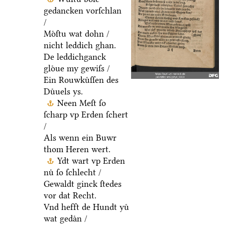
gedancken vorſchlan
/
Moͤſtu wat dohn /
nicht leddich ghan.
De leddichganck
gloͤue my gewiſs /
Ein Rouwkuͤſſen des
Duͤuels ys.
Neen Meſt ſo
ſcharp vp Erden ſchert
/
Als wenn ein Buwr
thom Heren wert.
Ydt wart vp Erden
nuͤ ſo ſchlecht /
Gewaldt ginck ſtedes
vor dat Recht.
Vnd hefft de Hundt yuͤ
wat gedaͤn /