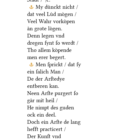
My duͤnckt nicht /
dat veel Luͤd moͤgen /
Veel Wahr vorkoͤpen
aͤn grote loͤgen.
Denn legen vnd
dregen ſynt ſo werdt /
Tho allem koͤpende
men erer begert.
Men ſprickt / dat ſy
ein ſalich Man /
De der Arſtedye
entberen kan.
Neen Arſte purgert ſo
gaͤr mit heil /
He nimpt des guden
ock ein deel.
Doch ein Arſte de lang
hefft practicert /
Der Kunſt vnd