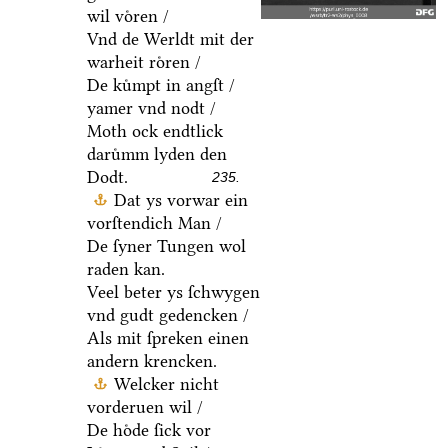
wil voͤren /
Vnd de Werldt mit der
warheit roͤren /
De kuͤmpt in angſt /
yamer vnd nodt /
Moth ock endtlick
daruͤmm lyden den
Dodt.
235.
Dat ys vorwar ein
vorſtendich Man /
De ſyner Tungen wol
raden kan.
Veel beter ys ſchwygen
vnd gudt gedencken /
Als mit ſpreken einen
andern krencken.
Welcker nicht
vorderuen wil /
De hoͤde ſick vor