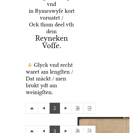
vnd
in Rymeswyſe kort
voruatet /
Ock thom deel vth
dem
Reyneken
Voſſe.
Glyck vnd recht
waret am lengſten /
Dat maͤckt / men
brukt ydt am
weinigſten.
2
3