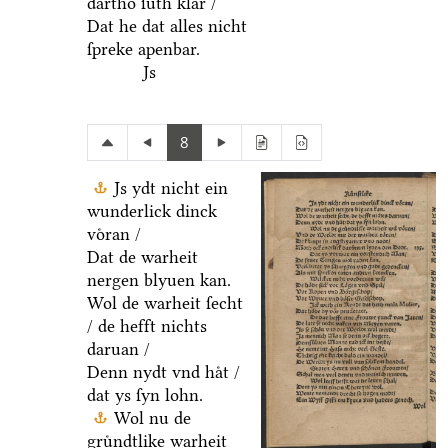
dartho ſuͤth klar /
Dat he dat alles nicht
ſpreke apenbar.
Js
8
Js ydt nicht ein
wunderlick dinck
voͤran /
Dat de warheit
nergen blyuen kan.
Wol de warheit ſecht
/ de hefft nichts
daruan /
Denn nydt vnd haͤt /
dat ys ſyn lohn.
Wol nu de
gruͤndtlike warheit