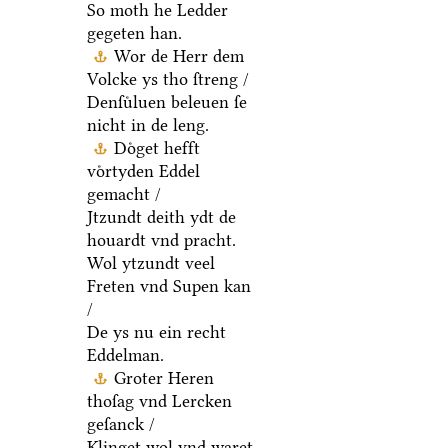
So moth he Ledder
gegeten han.
Wor de Herr dem
Volcke ys tho ſtreng /
Denſuͤluen beleuen ſe
nicht in de leng.
Doͤget hefft
voͤrtyden Eddel
gemacht /
Jtzundt deith ydt de
houardt vnd pracht.
Wol ytzundt veel
Freten vnd Supen kan
/
De ys nu ein recht
Eddelman.
Groter Heren
thoſag vnd Lercken
geſanck /
Klinget wol vnd waret