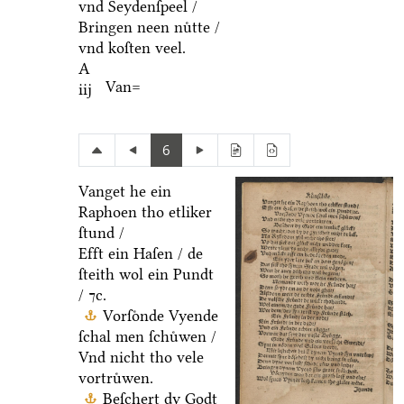
vnd Seydenſpeel /
Bringen neen nuͤtte /
vnd koſten veel.
A
Van=
iij
6
Vanget he ein
Raphoen tho etliker
ſtund /
Efft ein Haſen / de
ſteith wol ein Pundt
/ ⁊c.
Vorſoͤnde Vyende
ſchal men ſchuͤwen /
Vnd nicht tho vele
vortruͤwen.
Beſchert dy Godt