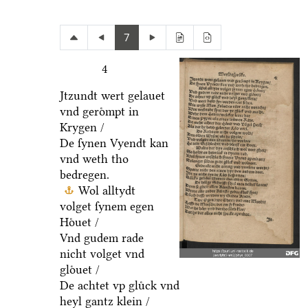
7
4
Jtzundt wert gelauet
vnd geroͤmpt in
Krygen /
De ſynen Vyendt kan
vnd weth tho
bedregen.
Wol alltydt
volget ſynem egen
Hoͤuet /
Vnd gudem rade
nicht volget vnd
gloͤuet /
De achtet vp gluͤck vnd
heyl gantz klein /