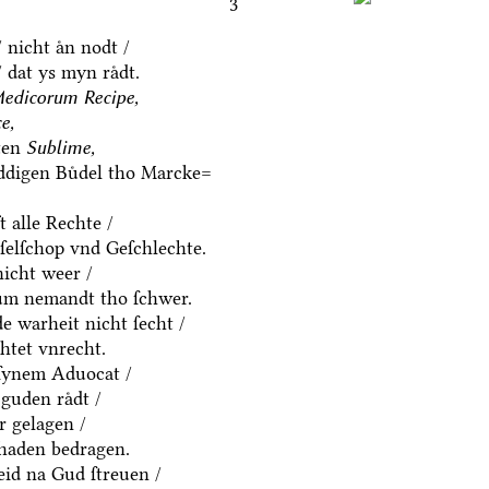
3
 nicht aͤn nodt /
 dat ys myn raͤdt.
edicorum Recipe,
e,
ten
Sublime,
eddigen Buͤdel tho Marcke=
t alle Rechte /
eſelſchop vnd Geſchlechte.
icht weer /
um nemandt tho ſchwer.
e warheit nicht ſecht /
htet vnrecht.
ſynem Aduocat /
guden raͤdt /
ͤr gelagen /
chaden bedragen.
eid na Gud ſtreuen /