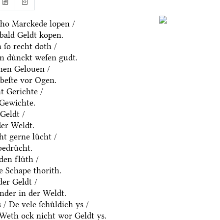
ho Marckede lopen /
bald Geldt kopen.
ſo recht doth /
n duͤnckt weſen gudt.
nen Gelouen /
beſte vor Ogen.
t Gerichte /
 Gewichte.
Geldt /
der Weldt.
t gerne luͤcht /
edruͤcht.
den fluͤth /
e Schape thorith.
er Geldt /
nder in der Weldt.
 De vele ſchuͤldich ys /
/ Weth ock nicht wor Geldt ys.