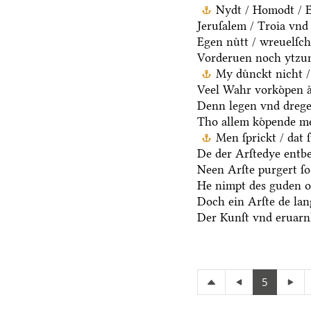
Nydt / Homodt / Eg
Jeruſalem / Troia vnd 
Egen nuͤtt / wreuelſch
Vorderuen noch ytzun
My duͤnckt nicht /
Veel Wahr vorkoͤpen aͤ
Denn legen vnd dregen
Tho allem koͤpende me
Men ſprickt / dat 
De der Arſtedye entb
Neen Arſte purgert ſo 
He nimpt des guden oc
Doch ein Arſte de lang
Der Kunſt vnd eruarnh
5