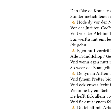
Den ſoͤke de Krancke /
Sunder metich leͤuen /
Hoͤde dy vor der
M
Vor der Juriſten
Codic
Vnd vor der Alchimiſ
Suͤs werſtu mit eim l
(de gehn.
Egen nutt vordriff
Alle Fruͤndtſchop / G
Vnd wenn egen nutt n
So weer dat Euangeli
De ſynem Arſten d
Vnd ſynem Preſter bic
Vnd ock vnwar ſecht 
Wenn he by em ſoͤcht 
De hefft ſick allein vo
Vnd ſick mit ſynem ſ
Du ſchalt mit Arb