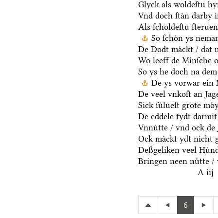
Glyck als woldeſtu hyr
Vnd doch ſtaͤn darby i
Als ſcholdeſtu ſterue
So ſchoͤn ys nema
De Dodt maͤckt / dat 
Wo leeff de Minſche oc
So ys he doch na dem
De ys vorwar ein 
De veel vnkoſt an Jage
Sick ſuͤlueſt grote moͤ
De eddele tydt darmit
Vnnuͤtte / vnd ock de 
Ock maͤckt ydt nicht 
Deßgeliken veel Huͤnd
Bringen neen nuͤtte / 
A iij
6