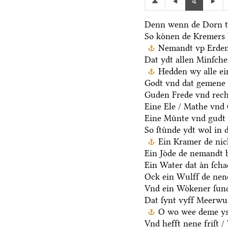
4
Denn wenn de Dorn t
So koͤnen de Kremers 
Nemandt vp Erden 
Dat ydt allen Minſche
Hedden wy alle ei
Godt vnd dat gemene 
Guden Frede vnd rech
Eine Ele / Mathe vnd
Eine Muͤnte vnd gudt 
So ſtuͤnde ydt wol in 
Ein Kramer de nich
Ein Joͤde de nemandt b
Ein Water dat aͤn ſcha
Ock ein Wulff de nen
Vnd ein Woͤkener ſund
Dat ſynt vyff Meerwu
O wo wee deme ys /
Vnd hefft nene friſt 