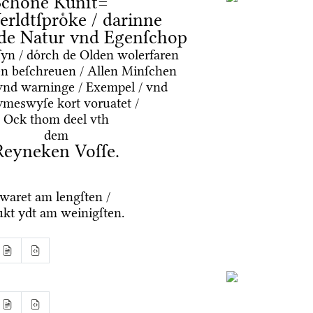
Schoͤne Kuͤnſt=
erldtſproͤke / darinne
nde Natur vnd Egenſchop
ſyn / doͤrch de Olden wolerfaren
n beſchreuen / Allen Minſchen
 vnd warninge / Exempel / vnd
ymeswyſe kort voruatet /
Ock thom deel vth
dem
Reyneken Voſſe.
waret am lengſten /
ukt ydt am weinigſten.