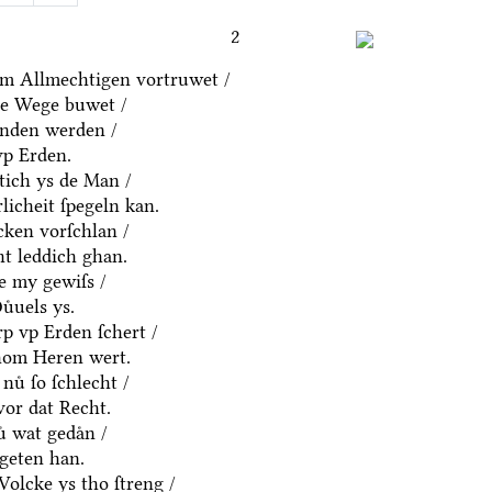
2
m Allmechtigen vortruwet /
ne Wege buwet /
anden werden /
vp Erden.
htich ys de Man /
rlicheit ſpegeln kan.
cken vorſchlan /
ht leddich ghan.
e my gewiſs /
uͤuels ys.
p vp Erden ſchert /
hom Heren wert.
nuͤ ſo ſchlecht /
vor dat Recht.
ͤ wat gedaͤn /
geten han.
olcke ys tho ſtreng /