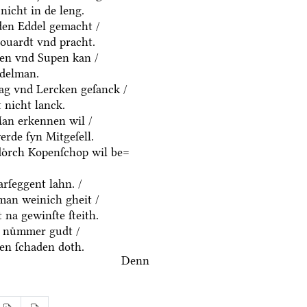
nicht in de leng.
yden Eddel gemacht /
houardt vnd pracht.
ten vnd Supen kan /
ddelman.
ag vnd Lercken geſanck /
 nicht lanck.
an erkennen wil /
rde ſyn Mitgeſell.
doͤrch Kopenſchop wil be=
rſeggent lahn. /
an weinich gheit /
 na gewinſte ſteith.
 nuͤmmer gudt /
n ſchaden doth.
Denn