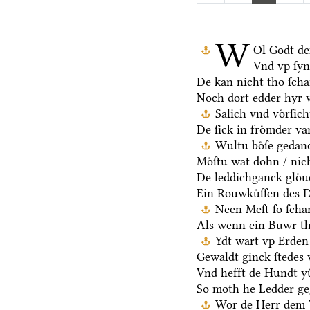
W
Ol Godt de
Vnd vp ſy
De kan nicht tho ſch
Noch dort edder hyr 
Salich vnd voͤrſic
De ſick in froͤmder va
Wultu boͤſe gedan
Moͤſtu wat dohn / nic
De leddichganck gloͤu
Ein Rouwkuͤſſen des D
Neen Meſt ſo ſchar
Als wenn ein Buwr t
Ydt wart vp Erden 
Gewaldt ginck ſtedes 
Vnd hefft de Hundt yu
So moth he Ledder ge
Wor de Herr dem V