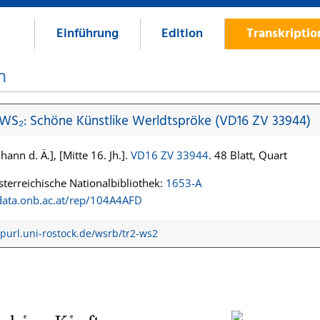
Einführung
Edition
Transkripti
n
 WS₂: Schöne Künstlike Werldtspröke (VD16 ZV 33944)
hann d. Ä.], [Mitte 16. Jh.].
VD16 ZV 33944
. 48 Blatt, Quart
terreichische Nationalbibliothek:
1653-A
/data.onb.ac.at/rep/104A4AFD
/purl.uni-rostock.de/wsrb/tr2-ws2