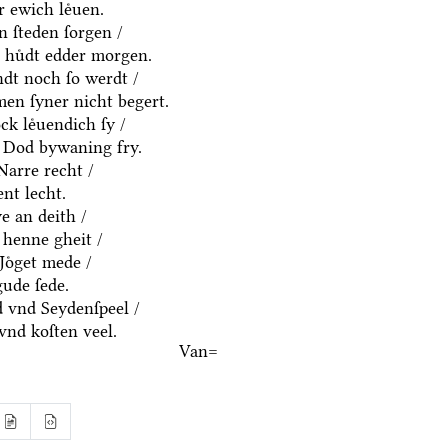
 ewich leͤuen.
n ſteden ſorgen /
n huͤdt edder morgen.
ndt noch ſo werdt /
men ſyner nicht begert.
k leͤuendich ſy /
 Dod bywaning fry.
Narre recht /
nt lecht.
ye an deith /
 henne gheit /
Joͤget mede /
gude ſede.
 vnd Seydenſpeel /
vnd koſten veel.
Van=