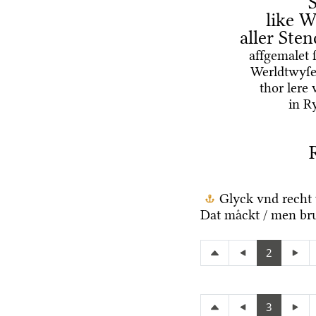
like W
aller Ste
affgemalet 
Werldtwyſe
thor lere
in R
Glyck vnd recht 
Dat maͤckt / men br
2
3