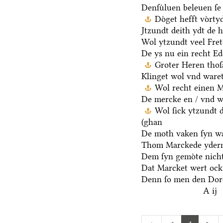
Denſuͤluen beleuen ſe 
Doͤget hefft voͤrt
Jtzundt deith ydt de 
Wol ytzundt veel Fre
De ys nu ein recht E
Groter Heren thoſ
Klinget wol vnd waret
Wol recht einen M
De mercke en / vnd we
Wol ſick ytzundt 
(ghan
De moth vaken ſyn wa
Thom Marckede yderm
Dem ſyn gemoͤte nicht
Dat Marcket wert ock
Denn ſo men den Dore
A ij