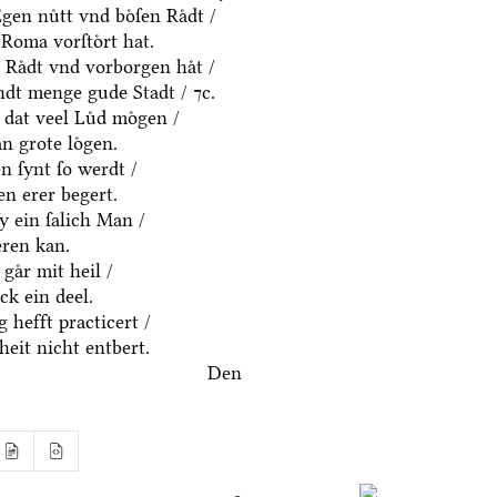
en nuͤtt vnd boͤſen Raͤdt /
Roma vorſtoͤrt hat.
 Raͤdt vnd vorborgen haͤt /
dt menge gude Stadt / ⁊c.
 dat veel Luͤd moͤgen /
n grote loͤgen.
 ſynt ſo werdt /
n erer begert.
ſy ein ſalich Man /
eren kan.
gaͤr mit heil /
k ein deel.
 hefft practicert /
eit nicht entbert.
Den