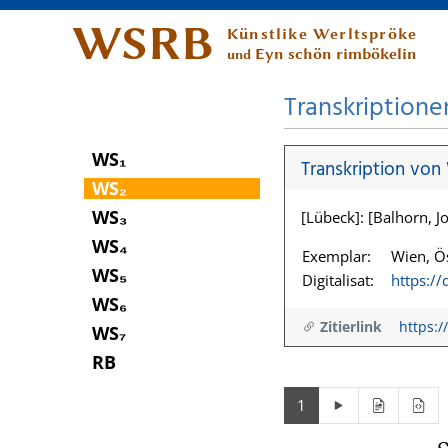
WSRB
Künstlike Werltspröke
Eyn schön rimbökelin
und
Transkriptione
WS₁
Transkription von
WS₂
WS₃
[Lübeck]: [Balhorn, Jo
WS₄
Exemplar:
Wien, Ös
WS₅
Digitalisat:
https:/
WS₆
Zitierlink
https:/
WS₇
RB
1