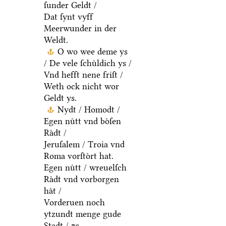
ſunder Geldt /
Dat ſynt vyff
Meerwunder in der
Weldt.
O wo wee deme ys
/ De vele ſchuͤldich ys /
Vnd hefft nene friſt /
Weth ock nicht wor
Geldt ys.
Nydt / Homodt /
Egen nuͤtt vnd boͤſen
Raͤdt /
Jeruſalem / Troia vnd
Roma vorſtoͤrt hat.
Egen nuͤtt / wreuelſch
Raͤdt vnd vorborgen
haͤt /
Vorderuen noch
ytzundt menge gude
Stadt / ⁊c.