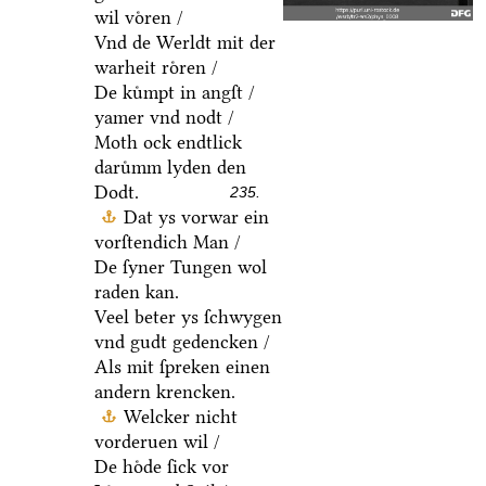
wil voͤren /
Vnd de Werldt mit der
warheit roͤren /
De kuͤmpt in angſt /
yamer vnd nodt /
Moth ock endtlick
daruͤmm lyden den
Dodt.
235.
Dat ys vorwar ein
vorſtendich Man /
De ſyner Tungen wol
raden kan.
Veel beter ys ſchwygen
vnd gudt gedencken /
Als mit ſpreken einen
andern krencken.
Welcker nicht
vorderuen wil /
De hoͤde ſick vor