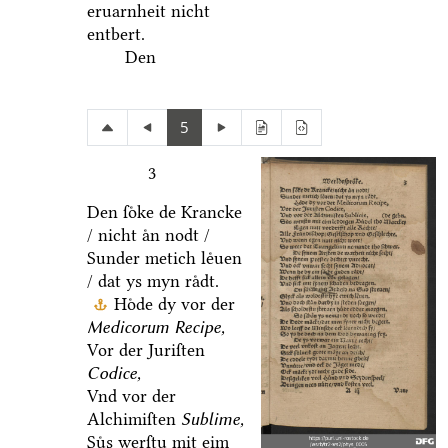
eruarnheit nicht
entbert.
Den
5
3
Den ſoͤke de Krancke
/ nicht aͤn nodt /
Sunder metich leͤuen
/ dat ys myn raͤdt.
Hoͤde dy vor der
Medicorum Recipe,
Vor der Juriſten
Codice,
Vnd vor der
Alchimiſten
Sublime,
Suͤs werſtu mit eim