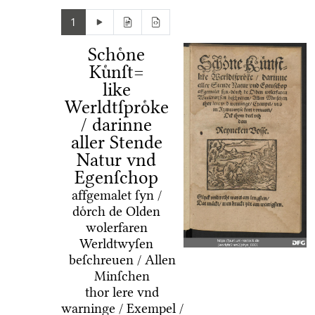
1
Schoͤne
Kuͤnſt=
like
Werldtſproͤke
/ darinne
aller Stende
Natur vnd
Egenſchop
affgemalet ſyn /
doͤrch de Olden
wolerfaren
Werldtwyſen
beſchreuen / Allen
Minſchen
thor lere vnd
warninge / Exempel /