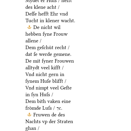
Mydet er Huſs / hefft
des klene acht /
Deſſe hefft Ehr vnd
Tucht in klener wacht.
De nicht wil
hebben ſyne Frouw
allene /
Dem geſchuͤt recht /
dat ſe werde gemene.
De mit ſyner Frouwen
alltydt veel kifft /
Vnd nicht gern in
ſynem Huſe blifft /
Vnd nimpt veel Geſte
in ſyn Huſs /
Dem bith vaken eine
froͤmde Luſs / ⁊c.
Fruwen de des
Nachts vp der Straten
ghan /