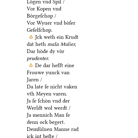
Loͤgen vnd Spil /
Vor Kopen vnd
Boͤrgeſchop /
Vor Wyuer vnd boͤſer
Geſelſchop.
Jck weth ein Krudt
dat heth
mala Mulier,
Dar hoͤde dy voͤr
prudenter.
De dar hefft eine
Frouwe yunck van
Jaren /
Da late ſe nicht vaken
vth Meyen varen.
Js ſe ſchoͤn vnd der
Werldt wol werdt /
Ja mennich Man ſe
denn ock begert.
Demſuͤluen Manne rad
ick int beſte /