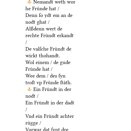
Nemandt weth wor
he Fruͤnde hat /
Denn ſo ydt em an de
nodt ghat /
Alßdenn wert de
rechte Fruͤndt erkandt
/
De valſche Fruͤndt de
wickt thohandt.
Wol einem / de gude
Fruͤnde hat /
Wee dem / des ſyn
troſt vp Fruͤnde ſtaͤth.
Ein Fruͤndt in der
nodt /
Ein Fruͤndt in der dadt
/
Vnd ein Fruͤndt achter
ruͤgge /
Vorwar dat ſynt dre