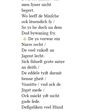
men ſyner nicht
begert.
Wo leeff de Minſche
ock leͤuendich ſy /
So ys he doch na dem
Dod bywaning fry.
De ys vorwar ein
Narre recht /
De veel vnkoſt an
Jagent lecht.
Sick ſuͤlueſt grote moͤye
an deith /
De eddele tydt darmit
henne gheit /
Vnnuͤtte / vnd ock de
Joͤget mede /
Ock maͤckt ydt nicht
gude ſede.
Deßgeliken veel Huͤnd