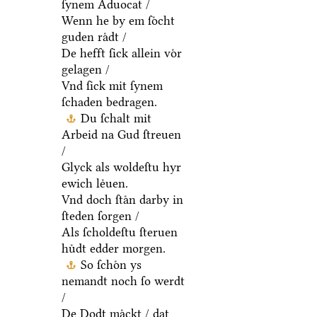
ſynem Aduocat /
Wenn he by em ſoͤcht
guden raͤdt /
De hefft ſick allein voͤr
gelagen /
Vnd ſick mit ſynem
ſchaden bedragen.
Du ſchalt mit
Arbeid na Gud ſtreuen
/
Glyck als woldeſtu hyr
ewich leͤuen.
Vnd doch ſtaͤn darby in
ſteden ſorgen /
Als ſcholdeſtu ſteruen
huͤdt edder morgen.
So ſchoͤn ys
nemandt noch ſo werdt
/
De Dodt maͤckt / dat