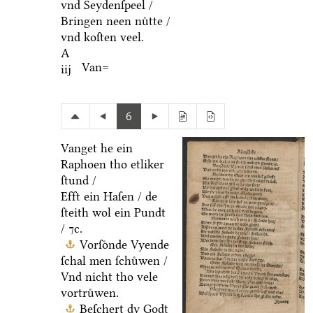
vnd Seydenſpeel /
Bringen neen nuͤtte /
vnd koſten veel.
A
Van=
iij
6
Vanget he ein
Raphoen tho etliker
ſtund /
Efft ein Haſen / de
ſteith wol ein Pundt
/ ⁊c.
Vorſoͤnde Vyende
ſchal men ſchuͤwen /
Vnd nicht tho vele
vortruͤwen.
Beſchert dy Godt