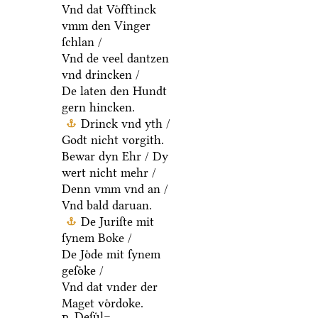
Vnd dat Voͤfftinck
vmm den Vinger
ſchlan /
Vnd de veel dantzen
vnd drincken /
De laten den Hundt
gern hincken.
Drinck vnd yth /
Godt nicht vorgith.
Bewar dyn Ehr / Dy
wert nicht mehr /
Denn vmm vnd an /
Vnd bald daruan.
De Juriſte mit
ſynem Boke /
De Joͤde mit ſynem
geſoͤke /
Vnd dat vnder der
Maget voͤrdoke.
Deſuͤl=