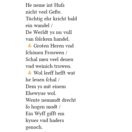
He neme int Huſs
nicht veel Geſte.
Tuͤchtig ehr kricht bald
ein wandel /
De Werldt ys nu vull
van ſoͤlckem handel.
Groten Heren vnd
ſchoͤnen Frouwen /
Schal men veel denen
vnd weinich truwen.
Wol leeff hefft wat
he leuen ſchal /
Dem ys mit einem
Ehewyue wol.
Wente nemandt drecht
ſo hogen modt /
Ein Wyff gifft em
kyues vnd haders
genoch.