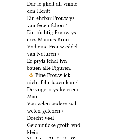
Dar ſe gheit all vmme
den Herdt.
Ein ehrbar Frouw ys
van ſeden ſchon /
Ein tuͤchtig Frouw ys
eres Mannes Kron.
Vnd eine Frouw eddel
van Naturen /
Er pryſs ſchal ſyn
bauen alle Figuren.
Eine Frouw ick
nicht ſehr lauen kan /
De vngern ys by erem
Man.
Van velen andern wil
weſen geſehen /
Drecht veel
Geſchmuͤcke groth vnd
klein.