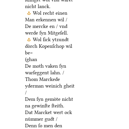
nicht lanck.
Wol recht einen
Man erkennen wil /
De mercke en / vnd
werde ſyn Mitgeſell.
Wol ſick ytzundt
doͤrch Kopenſchop wil
be=
(ghan
De moth vaken ſyn
warſeggent lahn. /
Thom Marckede
yderman weinich gheit
/
Dem ſyn gemoͤte nicht
na gewinſte ſteith.
Dat Marcket wert ock
nuͤmmer gudt /
Denn ſo men den