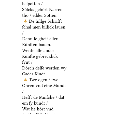
beſpotten /
Soͤlcks gehoͤrt Narren
tho / edder Sotten.
De hillge Schrifft
ſchal men billick lauen
/
Denn ſe gheit allen
Kuͤnſten bauen.
Wente alle ander
Kuͤnſte gebrecklick
ſynt /
Doͤrch deſſe werden wy
Gades Kindt.
Twe ogen / twe
Ohren vnd eine Mundt
/
Hefft de Minſche / dat
em ſy kundt /
Wat he hoͤrt vnd