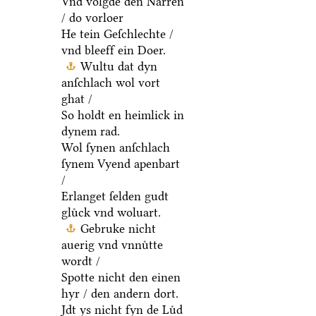
Vnd volgde den Narren
/ do vorloer
He tein Geſchlechte /
vnd bleeff ein Doer.
Wultu dat dyn
anſchlach wol vort
ghat /
So holdt en heimlick in
dynem rad.
Wol ſynen anſchlach
ſynem Vyend apenbart
/
Erlanget ſelden gudt
gluͤck vnd woluart.
Gebruke nicht
auerig vnd vnnuͤtte
wordt /
Spotte nicht den einen
hyr / den andern dort.
Jdt ys nicht fyn de Luͤd