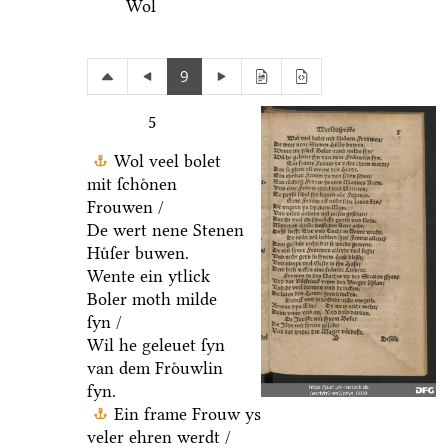
Wol
9
5
Wol veel bolet
mit ſchoͤnen
Frouwen /
De wert nene Stenen
Huͤſer buwen.
Wente ein ytlick
Boler moth milde
ſyn /
Wil he geleuet ſyn
van dem Froͤuwlin
fyn.
Ein frame Frouw ys
veler ehren werdt /