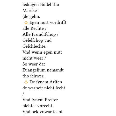
leddigen Buͤdel tho
Marcke=
(de gehn.
Egen nutt vordrifft
alle Rechte /
Alle Fruͤndtſchop /
Geſelſchop vnd
Geſchlechte.
Vnd wenn egen nutt
nicht weer /
So weer dat
Euangelium nemandt
tho ſchwer.
De ſynem Arſten
de warheit nicht ſecht
/
Vnd ſynem Preſter
bichtet vnrecht.
Vnd ock vnwar ſecht