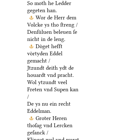
So moth he Ledder
gegeten han.
Wor de Herr dem
Volcke ys tho ſtreng /
Denſuͤluen beleuen ſe
nicht in de leng.
Doͤget hefft
voͤrtyden Eddel
gemacht /
Jtzundt deith ydt de
houardt vnd pracht.
Wol ytzundt veel
Freten vnd Supen kan
/
De ys nu ein recht
Eddelman.
Groter Heren
thoſag vnd Lercken
geſanck /
Klinget wol vnd waret