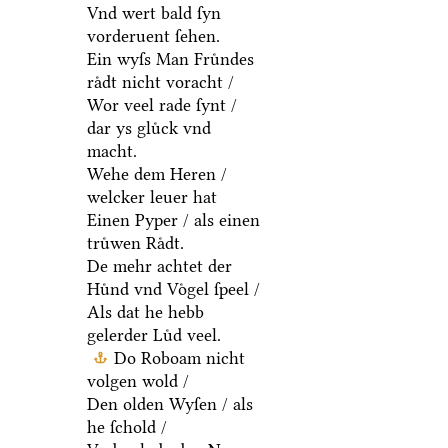
Vnd wert bald ſyn
vorderuent ſehen.
Ein wyſs Man Fruͤndes
raͤdt nicht voracht /
Wor veel rade ſynt /
dar ys gluͤck vnd
macht.
Wehe dem Heren /
welcker leuer hat
Einen Pyper / als einen
truͤwen Raͤdt.
De mehr achtet der
Huͤnd vnd Voͤgel ſpeel /
Als dat he hebb
gelerder Luͤd veel.
Do Roboam nicht
volgen wold /
Den olden Wyſen / als
he ſchold /