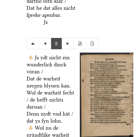
dartho ſuͤth klar /
Dat he dat alles nicht
ſpreke apenbar.
Js
8
Js ydt nicht ein
wunderlick dinck
voͤran /
Dat de warheit
nergen blyuen kan.
Wol de warheit ſecht
/ de hefft nichts
daruan /
Denn nydt vnd haͤt /
dat ys ſyn lohn.
Wol nu de
gruͤndtlike warheit