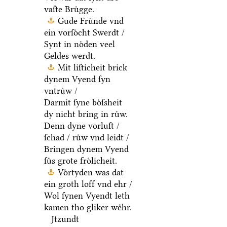
vaſte Bruͤgge.
Gude Fruͤnde vnd
ein vorſoͤcht Swerdt /
Synt in noͤden veel
Geldes werdt.
Mit liſticheit brick
dynem Vyend ſyn
vntruͤw /
Darmit ſyne boͤſsheit
dy nicht bring in ruͤw.
Denn dyne vorluſt /
ſchad / ruͤw vnd leidt /
Bringen dynem Vyend
ſuͤs grote froͤlicheit.
Voͤrtyden was dat
ein groth loff vnd ehr /
Wol ſynen Vyendt leth
kamen tho gliker weͤhr.
Jtzundt