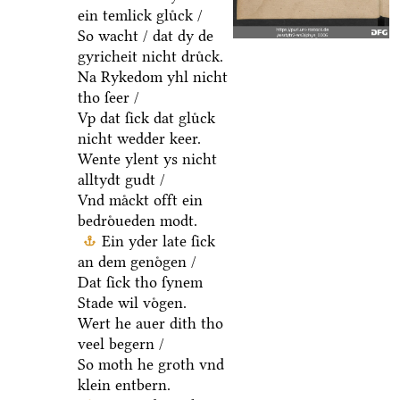
ein temlick gluͤck /
So wacht / dat dy de
gyricheit nicht druͤck.
Na Rykedom yhl nicht
tho ſeer /
Vp dat ſick dat gluͤck
nicht wedder keer.
Wente ylent ys nicht
alltydt gudt /
Vnd maͤckt offt ein
bedroͤueden modt.
Ein yder late ſick
an dem genoͤgen /
Dat ſick tho ſynem
Stade wil voͤgen.
Wert he auer dith tho
veel begern /
So moth he groth vnd
klein entbern.