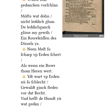
gedancken vorſchlan
/
Moͤſtu wat dohn /
nicht leddich ghan.
De leddichganck
gloͤue my gewiſs /
Ein Rouwkuͤſſen des
Duͤuels ys.
Neen Meſt ſo
ſcharp vp Erden ſchert
/
Als wenn ein Buwr
thom Heren wert.
Ydt wart vp Erden
nuͤ ſo ſchlecht /
Gewaldt ginck ſtedes
vor dat Recht.
Vnd hefft de Hundt yuͤ
wat gedaͤn /