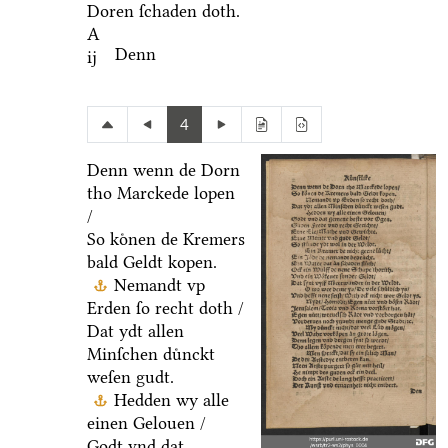
Doren ſchaden doth.
A
Denn
ij
4
Denn wenn de Dorn
tho Marckede lopen
/
So koͤnen de Kremers
bald Geldt kopen.
Nemandt vp
Erden ſo recht doth /
Dat ydt allen
Minſchen duͤnckt
weſen gudt.
Hedden wy alle
einen Gelouen /
Godt vnd dat