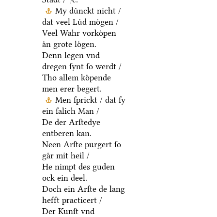
My duͤnckt nicht /
dat veel Luͤd moͤgen /
Veel Wahr vorkoͤpen
aͤn grote loͤgen.
Denn legen vnd
dregen ſynt ſo werdt /
Tho allem koͤpende
men erer begert.
Men ſprickt / dat ſy
ein ſalich Man /
De der Arſtedye
entberen kan.
Neen Arſte purgert ſo
gaͤr mit heil /
He nimpt des guden
ock ein deel.
Doch ein Arſte de lang
hefft practicert /
Der Kunſt vnd