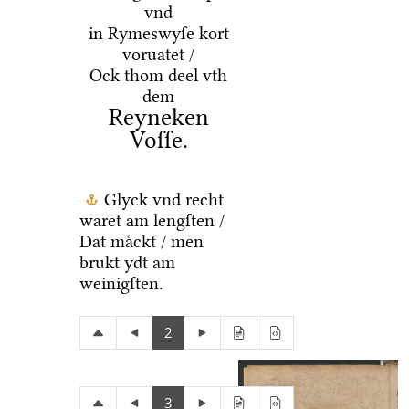
vnd
in Rymeswyſe kort
voruatet /
Ock thom deel vth
dem
Reyneken
Voſſe.
Glyck vnd recht
waret am lengſten /
Dat maͤckt / men
brukt ydt am
weinigſten.
2
3