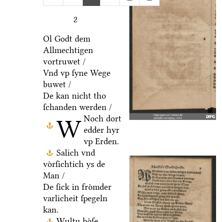
2
Ol Godt dem
Allmechtigen
vortruwet /
Vnd vp ſyne Wege
buwet /
De kan nicht tho
ſchanden werden /
Noch dort
W
edder hyr
vp Erden.
Salich vnd
voͤrſichtich ys de
Man /
De ſick in froͤmder
varlicheit ſpegeln
kan.
Wultu boͤſe