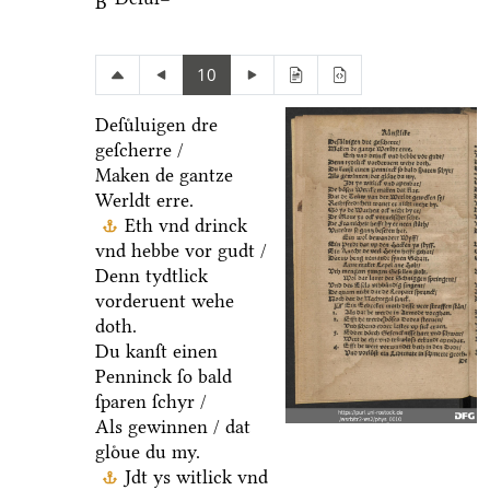
B
10
Deſuͤluigen dre
geſcherre /
Maken de gantze
Werldt erre.
Eth vnd drinck
vnd hebbe vor gudt /
Denn tydtlick
vorderuent wehe
doth.
Du kanſt einen
Penninck ſo bald
ſparen ſchyr /
Als gewinnen / dat
gloͤue du my.
Jdt ys witlick vnd