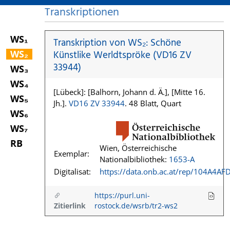
Transkriptionen
WS₁
Transkription von WS₂: Schöne
WS₂
Künstlike Werldtspröke (VD16 ZV
33944)
WS₃
WS₄
[Lübeck]: [Balhorn, Johann d. Ä.], [Mitte 16.
WS₅
Jh.].
VD16 ZV 33944
. 48 Blatt, Quart
WS₆
WS₇
RB
Wien, Österreichische
Exemplar:
Nationalbibliothek:
1653-A
Digitalisat:
https://data.onb.ac.at/rep/104A4AF
https://purl.uni-
Zitierlink
rostock.de/wsrb/tr2-ws2