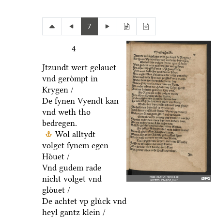
7
4
Jtzundt wert gelauet
vnd geroͤmpt in
Krygen /
De ſynen Vyendt kan
vnd weth tho
bedregen.
Wol alltydt
volget ſynem egen
Hoͤuet /
Vnd gudem rade
nicht volget vnd
gloͤuet /
De achtet vp gluͤck vnd
heyl gantz klein /