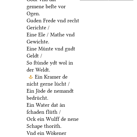
gemene beſte vor
Ogen.
Guden Frede vnd recht
Gerichte /
Eine Ele / Mathe vnd
Gewichte.
Eine Muͤnte vnd gudt
Geldt /
So ſtuͤnde ydt wol in
der Weldt.
Ein Kramer de
nicht gerne luͤcht /
Ein Joͤde de nemandt
bedruͤcht.
Ein Water dat aͤn
ſchaden fluͤth /
Ock ein Wulff de nene
Schape thorith.
Vnd ein Woͤkener