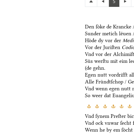
5
Den ſoͤke de Krancke /
Sunder metich leͤuen /
Hoͤde dy vor der
Medi
Vor der Juriſten
Codic
Vnd vor der Alchimiſ
Suͤs werſtu mit eim l
(de gehn.
Egen nutt vordrifft al
Alle Fruͤndtſchop / G
Vnd wenn egen nutt n
So weer dat Euangeli
Vnd ſynem Preſter bic
Vnd ock vnwar ſecht 
Wenn he by em ſoͤcht 