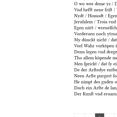
O wo wee deme ys / De
Vnd hefft nene friſt 
Nydt / Homodt / Egen n
Jeruſalem / Troia vnd 
Egen nuͤtt / wreuelſch
Vorderuen noch ytzun
My duͤnckt nicht / dat
Veel Wahr vorkoͤpen aͤ
Denn legen vnd dregen
Tho allem koͤpende me
Men ſprickt / dat ſy e
De der Arſtedye entb
Neen Arſte purgert ſo 
He nimpt des guden oc
Doch ein Arſte de lang
Der Kunſt vnd eruarnh