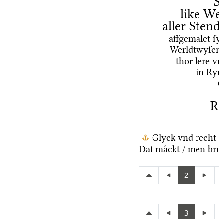
like We
aller Ste
affgemalet ſ
Werldtwyſen
thor lere 
in Ry
R
Glyck vnd recht 
Dat maͤckt / men br
2
3