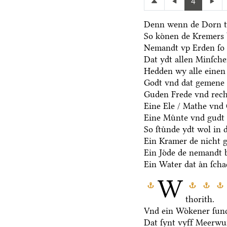
4
Denn wenn de Dorn t
So koͤnen de Kremers 
Nemandt vp Erden ſo 
Dat ydt allen Minſche
Hedden wy alle einen
Godt vnd dat gemene 
Guden Frede vnd rech
Eine Ele / Mathe vnd
Eine Muͤnte vnd gudt 
So ſtuͤnde ydt wol in 
Ein Kramer de nicht ge
Ein Joͤde de nemandt b
Ein Water dat aͤn ſcha
W
thorith.
Vnd ein Woͤkener ſund
Dat ſynt vyff Meerwu