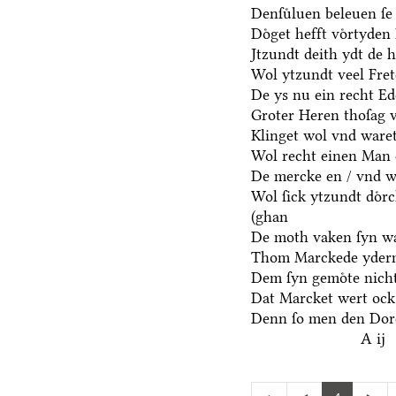
Denſuͤluen beleuen ſe 
Doͤget hefft voͤrtyden
Jtzundt deith ydt de 
Wol ytzundt veel Fre
De ys nu ein recht E
Groter Heren thoſag 
Klinget wol vnd waret
Wol recht einen Man 
De mercke en / vnd we
Wol ſick ytzundt doͤr
(ghan
De moth vaken ſyn wa
Thom Marckede yderm
Dem ſyn gemoͤte nicht
Dat Marcket wert ock
Denn ſo men den Dore
A ij