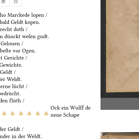
ho Marckede lopen /
bald Geldt kopen.
recht doth /
n duͤnckt weſen gudt.
 Gelouen /
beſte vor Ogen.
t Gerichte /
 Gewichte.
Geldt /
der Weldt.
rne luͤcht /
edruͤcht.
den fluͤth /
Ock ein Wulff de
nene Schape
er Geldt /
nder in der Weldt.