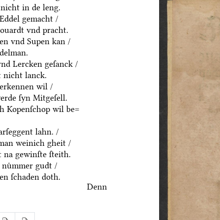
nicht in de leng.
 Eddel gemacht /
houardt vnd pracht.
ten vnd Supen kan /
ddelman.
vnd Lercken geſanck /
 nicht lanck.
erkennen wil /
rde ſyn Mitgeſell.
ch Kopenſchop wil be=
rſeggent lahn. /
an weinich gheit /
 na gewinſte ſteith.
 nuͤmmer gudt /
n ſchaden doth.
Denn