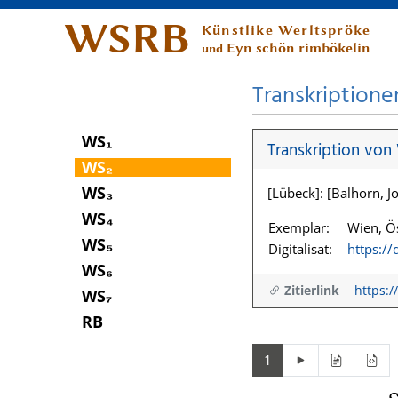
WSRB
Künstlike Werltspröke
Eyn schön rimbökelin
und
Transkriptione
WS₁
Transkription von
WS₂
WS₃
[Lübeck]: [Balhorn, Jo
WS₄
Exemplar:
Wien, Ös
WS₅
Digitalisat:
https:/
WS₆
Zitierlink
https:/
WS₇
RB
1