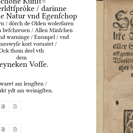
Schoͤne Kuͤnſt=
rldtſproͤke / darinne
nde Natur vnd Egenſchop
yn / doͤrch de Olden wolerfaren
 beſchreuen / Allen Minſchen
vnd warninge / Exempel / vnd
meswyſe kort voruatet /
Ock thom deel vth
dem
eyneken Voſſe.
waret am lengſten /
ukt ydt am weinigſten.