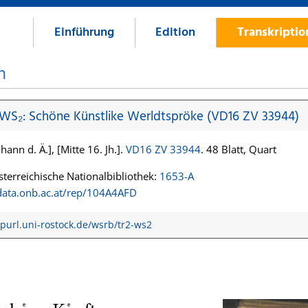
Einführung
Edition
Transkripti
n
 WS₂: Schöne Künstlike Werldtspröke (VD16 ZV 33944)
hann d. Ä.], [Mitte 16. Jh.].
VD16 ZV 33944
. 48 Blatt, Quart
terreichische Nationalbibliothek:
1653-A
/data.onb.ac.at/rep/104A4AFD
/purl.uni-rostock.de/wsrb/tr2-ws2