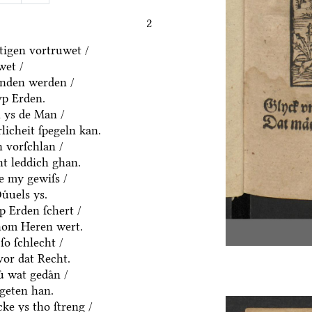
2
igen vortruwet /
wet /
anden werden /
vp Erden.
h ys de Man /
rlicheit ſpegeln kan.
 vorſchlan /
ht leddich ghan.
e my gewiſs /
uͤuels ys.
p Erden ſchert /
hom Heren wert.
ſo ſchlecht /
vor dat Recht.
ͤ wat gedaͤn /
geten han.
ke ys tho ſtreng /