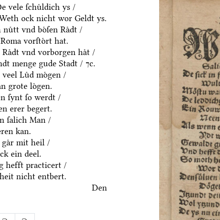
 vele ſchuͤldich ys /
/ Weth ock nicht wor Geldt ys.
uͤtt vnd boͤſen Raͤdt /
Roma vorſtoͤrt hat.
 Raͤdt vnd vorborgen haͤt /
dt menge gude Stadt / ⁊c.
 veel Luͤd moͤgen /
n grote loͤgen.
 ſynt ſo werdt /
n erer begert.
in ſalich Man /
eren kan.
gaͤr mit heil /
k ein deel.
 hefft practicert /
eit nicht entbert.
Den