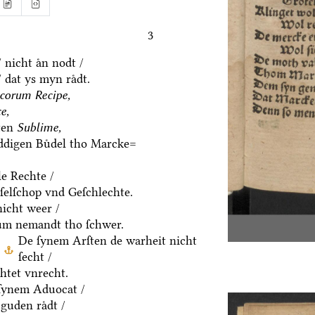
3
 nicht aͤn nodt /
 dat ys myn raͤdt.
corum Recipe,
e,
ten
Sublime,
eddigen Buͤdel tho Marcke=
le Rechte /
eſelſchop vnd Geſchlechte.
icht weer /
um nemandt tho ſchwer.
De ſynem Arſten de warheit nicht
ſecht /
htet vnrecht.
ſynem Aduocat /
guden raͤdt /