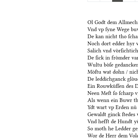
Ol Godt dem Allmecht
Vnd vp ſyne Wege bu
De kan nicht tho ſch
Noch dort edder hyr 
Salich vnd voͤrſichtic
De ſick in froͤmder va
Wultu boͤſe gedancken
Moͤſtu wat dohn / nic
De leddichganck gloͤu
Ein Rouwkuͤſſen des D
Neen Meſt ſo ſcharp v
Als wenn ein Buwr t
Ydt wart vp Erden nuͤ 
Gewaldt ginck ſtedes 
Vnd hefft de Hundt yu
So moth he Ledder ge
Wor de Herr dem Volc