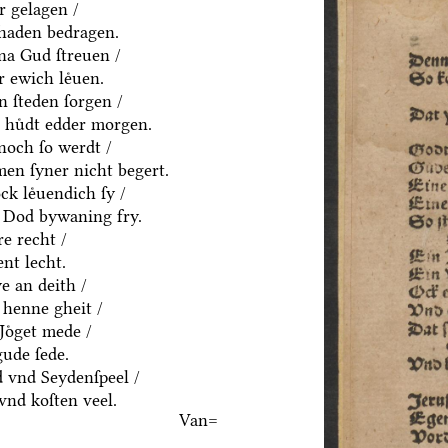
ͤr gelagen /
chaden bedragen.
na Gud ſtreuen /
 ewich leͤuen.
n ſteden ſorgen /
n huͤdt edder morgen.
noch ſo werdt /
men ſyner nicht begert.
k leͤuendich ſy /
 Dod bywaning fry.
e recht /
nt lecht.
ye an deith /
 henne gheit /
Joͤget mede /
gude ſede.
 vnd Seydenſpeel /
vnd koſten veel.
Van=