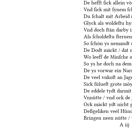
De hefft ſick allein vo
Vnd ſick mit ſynem ſ
Du ſchalt mit Arbeid 
Glyck als woldeſtu hyr
Vnd doch ſtaͤn darby i
Als ſcholdeſtu ſterue
So ſchoͤn ys nemandt 
De Dodt maͤckt / dat 
Wo leeff de Minſche oc
So ys he doch na dem
De ys vorwar ein Narr
De veel vnkoſt an Jage
Sick ſuͤlueſt grote moͤ
De eddele tydt darmit
Vnnuͤtte / vnd ock de 
Ock maͤckt ydt nicht 
Deßgeliken veel Huͤnd
Bringen neen nuͤtte / 
A iij