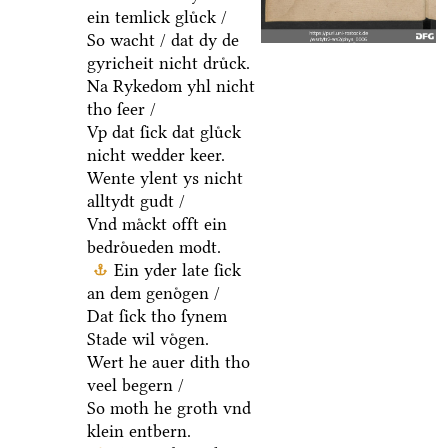
ein temlick gluͤck /
So wacht / dat dy de
gyricheit nicht druͤck.
Na Rykedom yhl nicht
tho ſeer /
Vp dat ſick dat gluͤck
nicht wedder keer.
Wente ylent ys nicht
alltydt gudt /
Vnd maͤckt offt ein
bedroͤueden modt.
Ein yder late ſick
an dem genoͤgen /
Dat ſick tho ſynem
Stade wil voͤgen.
Wert he auer dith tho
veel begern /
So moth he groth vnd
klein entbern.