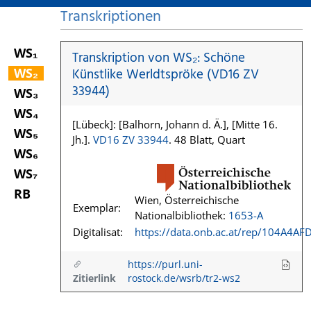
Transkriptionen
WS₁
Transkription von WS₂: Schöne
WS₂
Künstlike Werldtspröke (VD16 ZV
33944)
WS₃
WS₄
[Lübeck]: [Balhorn, Johann d. Ä.], [Mitte 16.
WS₅
Jh.].
VD16 ZV 33944
. 48 Blatt, Quart
WS₆
WS₇
RB
Wien, Österreichische
Exemplar:
Nationalbibliothek:
1653-A
Digitalisat:
https://data.onb.ac.at/rep/104A4AF
https://purl.uni-
Zitierlink
rostock.de/wsrb/tr2-ws2