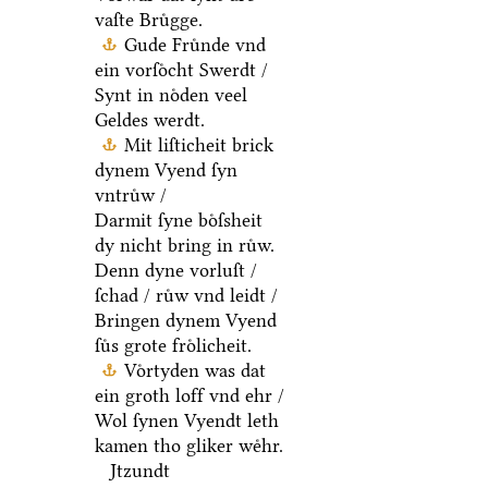
vaſte Bruͤgge.
Gude Fruͤnde vnd
ein vorſoͤcht Swerdt /
Synt in noͤden veel
Geldes werdt.
Mit liſticheit brick
dynem Vyend ſyn
vntruͤw /
Darmit ſyne boͤſsheit
dy nicht bring in ruͤw.
Denn dyne vorluſt /
ſchad / ruͤw vnd leidt /
Bringen dynem Vyend
ſuͤs grote froͤlicheit.
Voͤrtyden was dat
ein groth loff vnd ehr /
Wol ſynen Vyendt leth
kamen tho gliker weͤhr.
Jtzundt