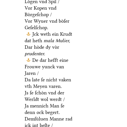
Loͤgen vnd Spil /
Vor Kopen vnd
Boͤrgeſchop /
Vor Wyuer vnd boͤſer
Geſelſchop.
Jck weth ein Krudt
dat heth
mala Mulier,
Dar hoͤde dy voͤr
prudenter.
De dar hefft eine
Frouwe yunck van
Jaren /
Da late ſe nicht vaken
vth Meyen varen.
Js ſe ſchoͤn vnd der
Werldt wol werdt /
Ja mennich Man ſe
denn ock begert.
Demſuͤluen Manne rad
ick int beſte /