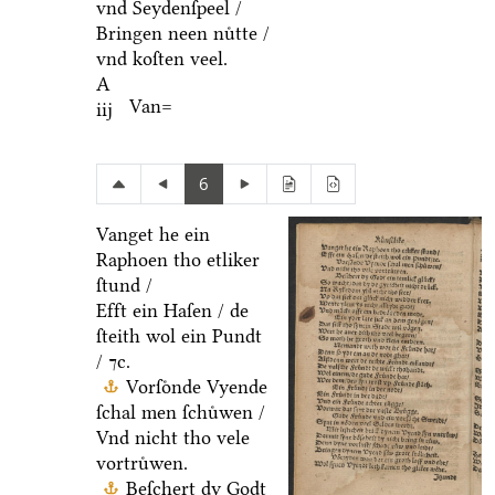
vnd Seydenſpeel /
Bringen neen nuͤtte /
vnd koſten veel.
A
Van=
iij
6
Vanget he ein
Raphoen tho etliker
ſtund /
Efft ein Haſen / de
ſteith wol ein Pundt
/ ⁊c.
Vorſoͤnde Vyende
ſchal men ſchuͤwen /
Vnd nicht tho vele
vortruͤwen.
Beſchert dy Godt