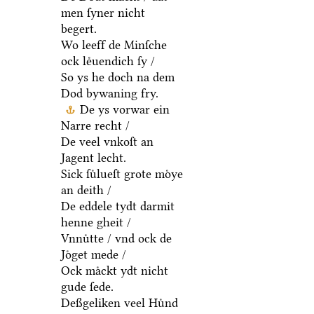
men ſyner nicht
begert.
Wo leeff de Minſche
ock leͤuendich ſy /
So ys he doch na dem
Dod bywaning fry.
De ys vorwar ein
Narre recht /
De veel vnkoſt an
Jagent lecht.
Sick ſuͤlueſt grote moͤye
an deith /
De eddele tydt darmit
henne gheit /
Vnnuͤtte / vnd ock de
Joͤget mede /
Ock maͤckt ydt nicht
gude ſede.
Deßgeliken veel Huͤnd