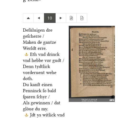
B
10
Deſuͤluigen dre
geſcherre /
Maken de gantze
Werldt erre.
Eth vnd drinck
vnd hebbe vor gudt /
Denn tydtlick
vorderuent wehe
doth.
Du kanſt einen
Penninck ſo bald
ſparen ſchyr /
Als gewinnen / dat
gloͤue du my.
Jdt ys witlick vnd