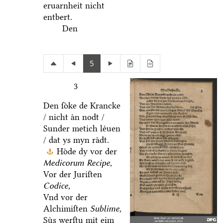
eruarnheit nicht
entbert.
Den
5
3
Den ſoͤke de Krancke
/ nicht aͤn nodt /
Sunder metich leͤuen
/ dat ys myn raͤdt.
Hoͤde dy vor der
Medicorum Recipe,
Vor der Juriſten
Codice,
Vnd vor der
Alchimiſten
Sublime,
Suͤs werſtu mit eim