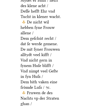
Mydet er Huſs / hefft
des klene acht /
Deſſe hefft Ehr vnd
Tucht in klener wacht.
De nicht wil
hebben ſyne Frouw
allene /
Dem geſchuͤt recht /
dat ſe werde gemene.
De mit ſyner Frouwen
alltydt veel kifft /
Vnd nicht gern in
ſynem Huſe blifft /
Vnd nimpt veel Geſte
in ſyn Huſs /
Dem bith vaken eine
froͤmde Luſs / ⁊c.
Fruwen de des
Nachts vp der Straten
ghan /