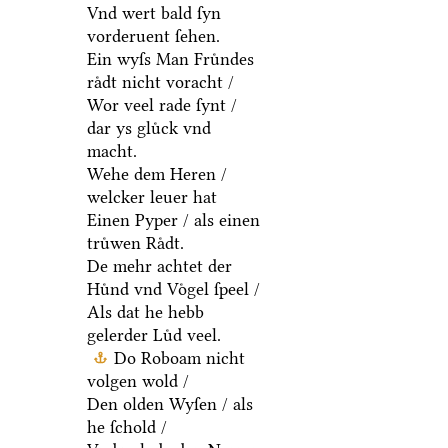
Vnd wert bald ſyn
vorderuent ſehen.
Ein wyſs Man Fruͤndes
raͤdt nicht voracht /
Wor veel rade ſynt /
dar ys gluͤck vnd
macht.
Wehe dem Heren /
welcker leuer hat
Einen Pyper / als einen
truͤwen Raͤdt.
De mehr achtet der
Huͤnd vnd Voͤgel ſpeel /
Als dat he hebb
gelerder Luͤd veel.
Do Roboam nicht
volgen wold /
Den olden Wyſen / als
he ſchold /