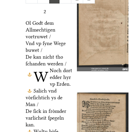
2
Ol Godt dem
Allmechtigen
vortruwet /
Vnd vp ſyne Wege
buwet /
De kan nicht tho
ſchanden werden /
Noch dort
W
edder hyr
vp Erden.
Salich vnd
voͤrſichtich ys de
Man /
De ſick in froͤmder
varlicheit ſpegeln
kan.
Wultu boͤſe