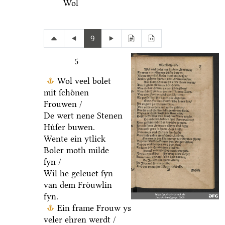
Wol
9
5
Wol veel bolet
mit ſchoͤnen
Frouwen /
De wert nene Stenen
Huͤſer buwen.
Wente ein ytlick
Boler moth milde
ſyn /
Wil he geleuet ſyn
van dem Froͤuwlin
fyn.
Ein frame Frouw ys
veler ehren werdt /