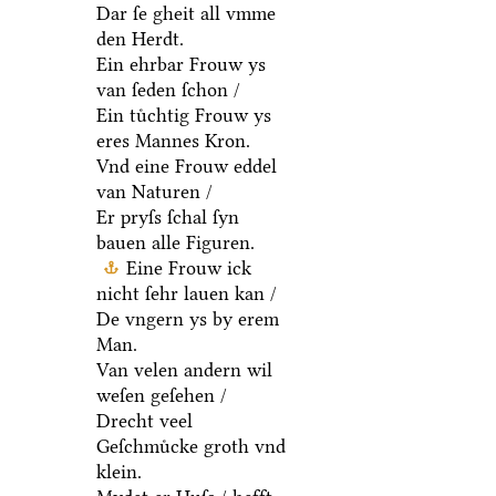
Dar ſe gheit all vmme
den Herdt.
Ein ehrbar Frouw ys
van ſeden ſchon /
Ein tuͤchtig Frouw ys
eres Mannes Kron.
Vnd eine Frouw eddel
van Naturen /
Er pryſs ſchal ſyn
bauen alle Figuren.
Eine Frouw ick
nicht ſehr lauen kan /
De vngern ys by erem
Man.
Van velen andern wil
weſen geſehen /
Drecht veel
Geſchmuͤcke groth vnd
klein.