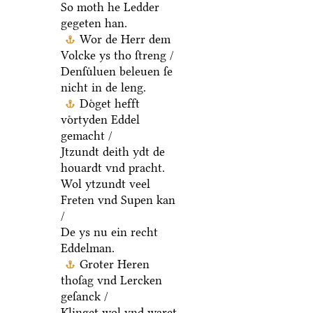
So moth he Ledder
gegeten han.
Wor de Herr dem
Volcke ys tho ſtreng /
Denſuͤluen beleuen ſe
nicht in de leng.
Doͤget hefft
voͤrtyden Eddel
gemacht /
Jtzundt deith ydt de
houardt vnd pracht.
Wol ytzundt veel
Freten vnd Supen kan
/
De ys nu ein recht
Eddelman.
Groter Heren
thoſag vnd Lercken
geſanck /
Klinget wol vnd waret