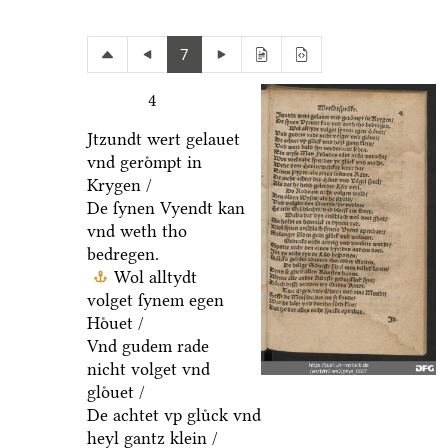
7
4
Jtzundt wert gelauet
vnd geroͤmpt in
Krygen /
De ſynen Vyendt kan
vnd weth tho
bedregen.
Wol alltydt
volget ſynem egen
Hoͤuet /
Vnd gudem rade
nicht volget vnd
gloͤuet /
De achtet vp gluͤck vnd
heyl gantz klein /