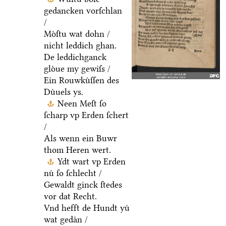
gedancken vorſchlan
/
Moͤſtu wat dohn /
nicht leddich ghan.
De leddichganck
gloͤue my gewiſs /
Ein Rouwkuͤſſen des
Duͤuels ys.
Neen Meſt ſo
ſcharp vp Erden ſchert
/
Als wenn ein Buwr
thom Heren wert.
Ydt wart vp Erden
nuͤ ſo ſchlecht /
Gewaldt ginck ſtedes
vor dat Recht.
Vnd hefft de Hundt yuͤ
wat gedaͤn /