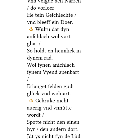
Vnd volgde den Narren
/ do vorloer
He tein Geſchlechte /
vnd bleeff ein Doer.
Wultu dat dyn
anſchlach wol vort
ghat /
So holdt en heimlick in
dynem rad.
Wol ſynen anſchlach
ſynem Vyend apenbart
/
Erlanget ſelden gudt
gluͤck vnd woluart.
Gebruke nicht
auerig vnd vnnuͤtte
wordt /
Spotte nicht den einen
hyr / den andern dort.
Jdt ys nicht fyn de Luͤd