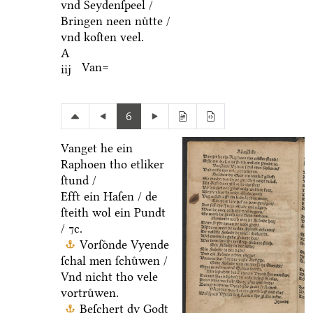
vnd Seydenſpeel /
Bringen neen nuͤtte /
vnd koſten veel.
A
Van=
iij
6
Vanget he ein
Raphoen tho etliker
ſtund /
Efft ein Haſen / de
ſteith wol ein Pundt
/ ⁊c.
Vorſoͤnde Vyende
ſchal men ſchuͤwen /
Vnd nicht tho vele
vortruͤwen.
Beſchert dy Godt