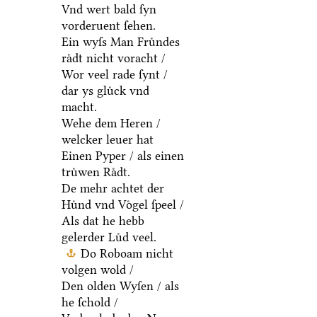
Vnd wert bald ſyn
vorderuent ſehen.
Ein wyſs Man Fruͤndes
raͤdt nicht voracht /
Wor veel rade ſynt /
dar ys gluͤck vnd
macht.
Wehe dem Heren /
welcker leuer hat
Einen Pyper / als einen
truͤwen Raͤdt.
De mehr achtet der
Huͤnd vnd Voͤgel ſpeel /
Als dat he hebb
gelerder Luͤd veel.
Do Roboam nicht
volgen wold /
Den olden Wyſen / als
he ſchold /