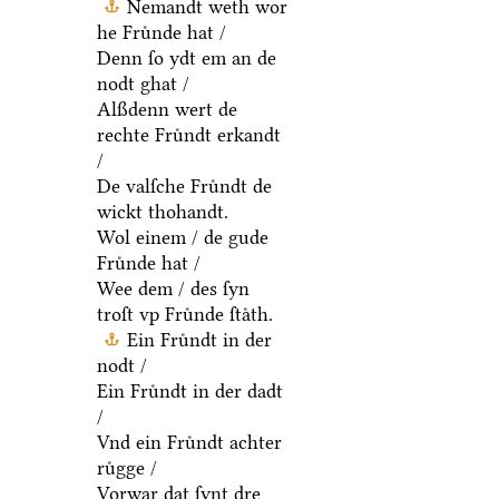
Nemandt weth wor
he Fruͤnde hat /
Denn ſo ydt em an de
nodt ghat /
Alßdenn wert de
rechte Fruͤndt erkandt
/
De valſche Fruͤndt de
wickt thohandt.
Wol einem / de gude
Fruͤnde hat /
Wee dem / des ſyn
troſt vp Fruͤnde ſtaͤth.
Ein Fruͤndt in der
nodt /
Ein Fruͤndt in der dadt
/
Vnd ein Fruͤndt achter
ruͤgge /
Vorwar dat ſynt dre