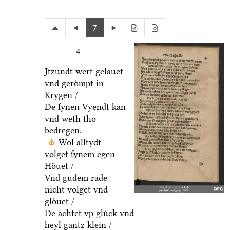
7
4
Jtzundt wert gelauet
vnd geroͤmpt in
Krygen /
De ſynen Vyendt kan
vnd weth tho
bedregen.
Wol alltydt
volget ſynem egen
Hoͤuet /
Vnd gudem rade
nicht volget vnd
gloͤuet /
De achtet vp gluͤck vnd
heyl gantz klein /