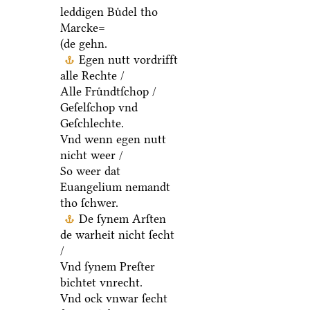
leddigen Buͤdel tho
Marcke=
(de gehn.
Egen nutt vordrifft
alle Rechte /
Alle Fruͤndtſchop /
Geſelſchop vnd
Geſchlechte.
Vnd wenn egen nutt
nicht weer /
So weer dat
Euangelium nemandt
tho ſchwer.
De ſynem Arſten
de warheit nicht ſecht
/
Vnd ſynem Preſter
bichtet vnrecht.
Vnd ock vnwar ſecht