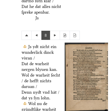
dartho ſuͤth klar /
Dat he dat alles nicht
ſpreke apenbar.
Js
8
Js ydt nicht ein
wunderlick dinck
voͤran /
Dat de warheit
nergen blyuen kan.
Wol de warheit ſecht
/ de hefft nichts
daruan /
Denn nydt vnd haͤt /
dat ys ſyn lohn.
Wol nu de
gruͤndtlike warheit