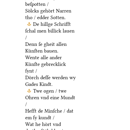
beſpotten /
Soͤlcks gehoͤrt Narren
tho / edder Sotten.
De hillge Schrifft
ſchal men billick lauen
/
Denn ſe gheit allen
Kuͤnſten bauen.
Wente alle ander
Kuͤnſte gebrecklick
ſynt /
Doͤrch deſſe werden wy
Gades Kindt.
Twe ogen / twe
Ohren vnd eine Mundt
/
Hefft de Minſche / dat
em ſy kundt /
Wat he hoͤrt vnd