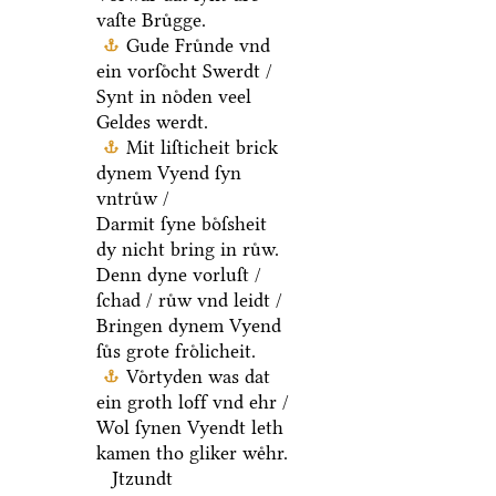
vaſte Bruͤgge.
Gude Fruͤnde vnd
ein vorſoͤcht Swerdt /
Synt in noͤden veel
Geldes werdt.
Mit liſticheit brick
dynem Vyend ſyn
vntruͤw /
Darmit ſyne boͤſsheit
dy nicht bring in ruͤw.
Denn dyne vorluſt /
ſchad / ruͤw vnd leidt /
Bringen dynem Vyend
ſuͤs grote froͤlicheit.
Voͤrtyden was dat
ein groth loff vnd ehr /
Wol ſynen Vyendt leth
kamen tho gliker weͤhr.
Jtzundt