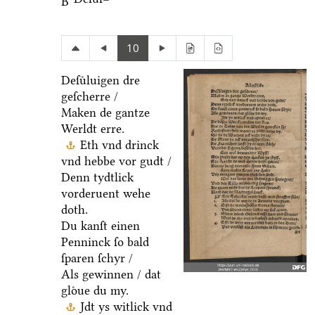
B
10
Deſuͤluigen dre
geſcherre /
Maken de gantze
Werldt erre.
Eth vnd drinck
vnd hebbe vor gudt /
Denn tydtlick
vorderuent wehe
doth.
Du kanſt einen
Penninck ſo bald
ſparen ſchyr /
Als gewinnen / dat
gloͤue du my.
Jdt ys witlick vnd