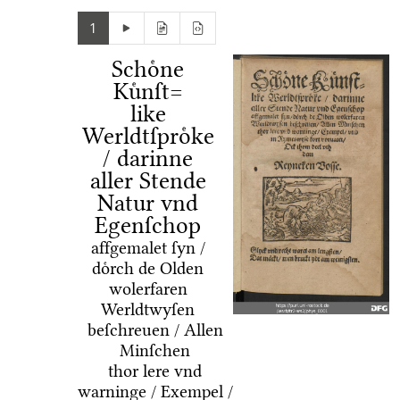
1
Schoͤne
Kuͤnſt=
like
Werldtſproͤke
/ darinne
aller Stende
Natur vnd
Egenſchop
affgemalet ſyn /
doͤrch de Olden
wolerfaren
Werldtwyſen
beſchreuen / Allen
Minſchen
thor lere vnd
warninge / Exempel /