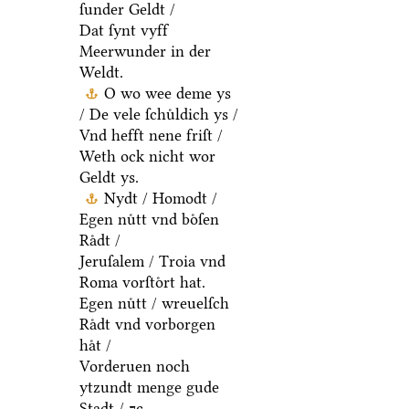
ſunder Geldt /
Dat ſynt vyff
Meerwunder in der
Weldt.
O wo wee deme ys
/ De vele ſchuͤldich ys /
Vnd hefft nene friſt /
Weth ock nicht wor
Geldt ys.
Nydt / Homodt /
Egen nuͤtt vnd boͤſen
Raͤdt /
Jeruſalem / Troia vnd
Roma vorſtoͤrt hat.
Egen nuͤtt / wreuelſch
Raͤdt vnd vorborgen
haͤt /
Vorderuen noch
ytzundt menge gude
Stadt / ⁊c.