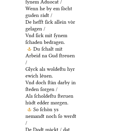
ſynem Aduocat /
Wenn he by em ſoͤcht
guden raͤdt /
De hefft ſick allein voͤr
gelagen /
Vnd ſick mit ſynem
ſchaden bedragen.
Du ſchalt mit
Arbeid na Gud ſtreuen
/
Glyck als woldeſtu hyr
ewich leͤuen.
Vnd doch ſtaͤn darby in
ſteden ſorgen /
Als ſcholdeſtu ſteruen
huͤdt edder morgen.
So ſchoͤn ys
nemandt noch ſo werdt
/
De Dodt maͤckt / dat