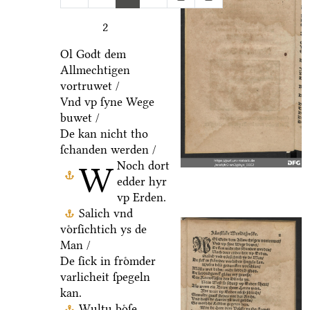
2
Ol Godt dem
Allmechtigen
vortruwet /
Vnd vp ſyne Wege
buwet /
De kan nicht tho
ſchanden werden /
Noch dort
W
edder hyr
vp Erden.
Salich vnd
voͤrſichtich ys de
Man /
De ſick in froͤmder
varlicheit ſpegeln
kan.
Wultu boͤſe