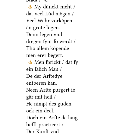
My duͤnckt nicht /
dat veel Luͤd moͤgen /
Veel Wahr vorkoͤpen
aͤn grote loͤgen.
Denn legen vnd
dregen ſynt ſo werdt /
Tho allem koͤpende
men erer begert.
Men ſprickt / dat ſy
ein ſalich Man /
De der Arſtedye
entberen kan.
Neen Arſte purgert ſo
gaͤr mit heil /
He nimpt des guden
ock ein deel.
Doch ein Arſte de lang
hefft practicert /
Der Kunſt vnd