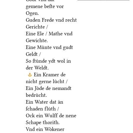
gemene beſte vor
Ogen.
Guden Frede vnd recht
Gerichte /
Eine Ele / Mathe vnd
Gewichte.
Eine Muͤnte vnd gudt
Geldt /
So ſtuͤnde ydt wol in
der Weldt.
Ein Kramer de
nicht gerne luͤcht /
Ein Joͤde de nemandt
bedruͤcht.
Ein Water dat aͤn
ſchaden fluͤth /
Ock ein Wulff de nene
Schape thorith.
Vnd ein Woͤkener