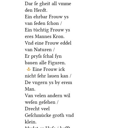
Dar ſe gheit all vmme
den Herdt.
Ein ehrbar Frouw ys
van ſeden ſchon /
Ein tuͤchtig Frouw ys
eres Mannes Kron.
Vnd eine Frouw eddel
van Naturen /
Er pryſs ſchal ſyn
bauen alle Figuren.
Eine Frouw ick
nicht ſehr lauen kan /
De vngern ys by erem
Man.
Van velen andern wil
weſen geſehen /
Drecht veel
Geſchmuͤcke groth vnd
klein.