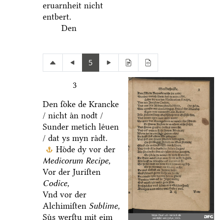
eruarnheit nicht
entbert.
Den
5
3
Den ſoͤke de Krancke
/ nicht aͤn nodt /
Sunder metich leͤuen
/ dat ys myn raͤdt.
Hoͤde dy vor der
Medicorum Recipe,
Vor der Juriſten
Codice,
Vnd vor der
Alchimiſten
Sublime,
Suͤs werſtu mit eim