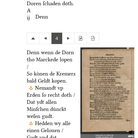
Doren ſchaden doth.
A
Denn
ij
4
Denn wenn de Dorn
tho Marckede lopen
/
So koͤnen de Kremers
bald Geldt kopen.
Nemandt vp
Erden ſo recht doth /
Dat ydt allen
Minſchen duͤnckt
weſen gudt.
Hedden wy alle
einen Gelouen /
Godt vnd dat