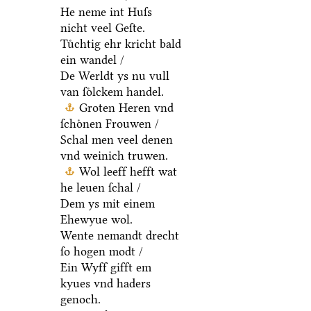
He neme int Huſs
nicht veel Geſte.
Tuͤchtig ehr kricht bald
ein wandel /
De Werldt ys nu vull
van ſoͤlckem handel.
Groten Heren vnd
ſchoͤnen Frouwen /
Schal men veel denen
vnd weinich truwen.
Wol leeff hefft wat
he leuen ſchal /
Dem ys mit einem
Ehewyue wol.
Wente nemandt drecht
ſo hogen modt /
Ein Wyff gifft em
kyues vnd haders
genoch.