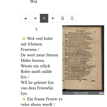
Wol
9
5
Wol veel bolet
mit ſchoͤnen
Frouwen /
De wert nene Stenen
Huͤſer buwen.
Wente ein ytlick
Boler moth milde
ſyn /
Wil he geleuet ſyn
van dem Froͤuwlin
fyn.
Ein frame Frouw ys
veler ehren werdt /