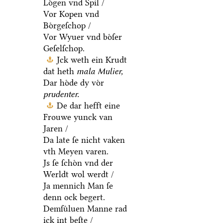
Loͤgen vnd Spil /
Vor Kopen vnd
Boͤrgeſchop /
Vor Wyuer vnd boͤſer
Geſelſchop.
Jck weth ein Krudt
dat heth
mala Mulier,
Dar hoͤde dy voͤr
prudenter.
De dar hefft eine
Frouwe yunck van
Jaren /
Da late ſe nicht vaken
vth Meyen varen.
Js ſe ſchoͤn vnd der
Werldt wol werdt /
Ja mennich Man ſe
denn ock begert.
Demſuͤluen Manne rad
ick int beſte /