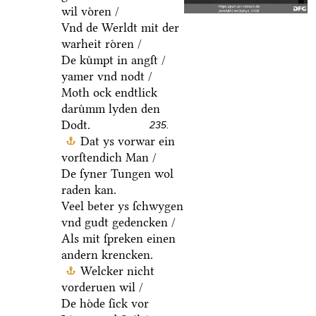
wil voͤren /
Vnd de Werldt mit der
warheit roͤren /
De kuͤmpt in angſt /
yamer vnd nodt /
Moth ock endtlick
daruͤmm lyden den
Dodt.
235.
Dat ys vorwar ein
vorſtendich Man /
De ſyner Tungen wol
raden kan.
Veel beter ys ſchwygen
vnd gudt gedencken /
Als mit ſpreken einen
andern krencken.
Welcker nicht
vorderuen wil /
De hoͤde ſick vor