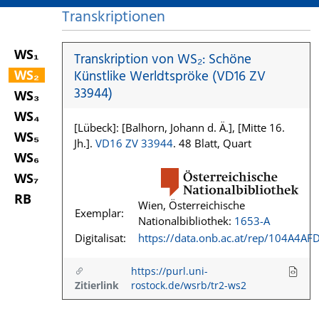
Transkriptionen
WS₁
Transkription von WS₂: Schöne
WS₂
Künstlike Werldtspröke (VD16 ZV
33944)
WS₃
WS₄
[Lübeck]: [Balhorn, Johann d. Ä.], [Mitte 16.
WS₅
Jh.].
VD16 ZV 33944
. 48 Blatt, Quart
WS₆
WS₇
RB
Wien, Österreichische
Exemplar:
Nationalbibliothek:
1653-A
Digitalisat:
https://data.onb.ac.at/rep/104A4AF
https://purl.uni-
Zitierlink
rostock.de/wsrb/tr2-ws2