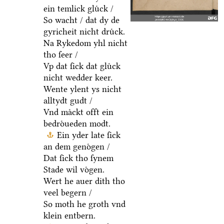
ein temlick gluͤck /
So wacht / dat dy de
gyricheit nicht druͤck.
Na Rykedom yhl nicht
tho ſeer /
Vp dat ſick dat gluͤck
nicht wedder keer.
Wente ylent ys nicht
alltydt gudt /
Vnd maͤckt offt ein
bedroͤueden modt.
Ein yder late ſick
an dem genoͤgen /
Dat ſick tho ſynem
Stade wil voͤgen.
Wert he auer dith tho
veel begern /
So moth he groth vnd
klein entbern.