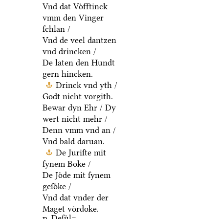
Vnd dat Voͤfftinck
vmm den Vinger
ſchlan /
Vnd de veel dantzen
vnd drincken /
De laten den Hundt
gern hincken.
Drinck vnd yth /
Godt nicht vorgith.
Bewar dyn Ehr / Dy
wert nicht mehr /
Denn vmm vnd an /
Vnd bald daruan.
De Juriſte mit
ſynem Boke /
De Joͤde mit ſynem
geſoͤke /
Vnd dat vnder der
Maget voͤrdoke.
Deſuͤl=