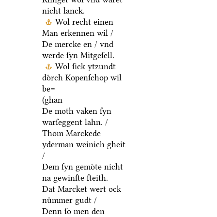
nicht lanck.
Wol recht einen
Man erkennen wil /
De mercke en / vnd
werde ſyn Mitgeſell.
Wol ſick ytzundt
doͤrch Kopenſchop wil
be=
(ghan
De moth vaken ſyn
warſeggent lahn. /
Thom Marckede
yderman weinich gheit
/
Dem ſyn gemoͤte nicht
na gewinſte ſteith.
Dat Marcket wert ock
nuͤmmer gudt /
Denn ſo men den