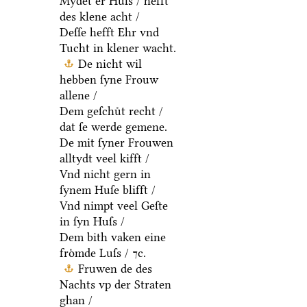
Mydet er Huſs / hefft
des klene acht /
Deſſe hefft Ehr vnd
Tucht in klener wacht.
De nicht wil
hebben ſyne Frouw
allene /
Dem geſchuͤt recht /
dat ſe werde gemene.
De mit ſyner Frouwen
alltydt veel kifft /
Vnd nicht gern in
ſynem Huſe blifft /
Vnd nimpt veel Geſte
in ſyn Huſs /
Dem bith vaken eine
froͤmde Luſs / ⁊c.
Fruwen de des
Nachts vp der Straten
ghan /