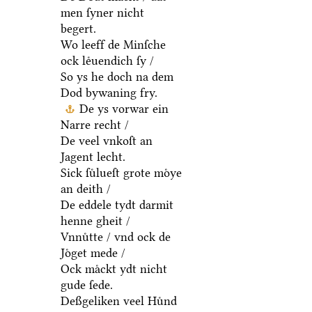
men ſyner nicht
begert.
Wo leeff de Minſche
ock leͤuendich ſy /
So ys he doch na dem
Dod bywaning fry.
De ys vorwar ein
Narre recht /
De veel vnkoſt an
Jagent lecht.
Sick ſuͤlueſt grote moͤye
an deith /
De eddele tydt darmit
henne gheit /
Vnnuͤtte / vnd ock de
Joͤget mede /
Ock maͤckt ydt nicht
gude ſede.
Deßgeliken veel Huͤnd