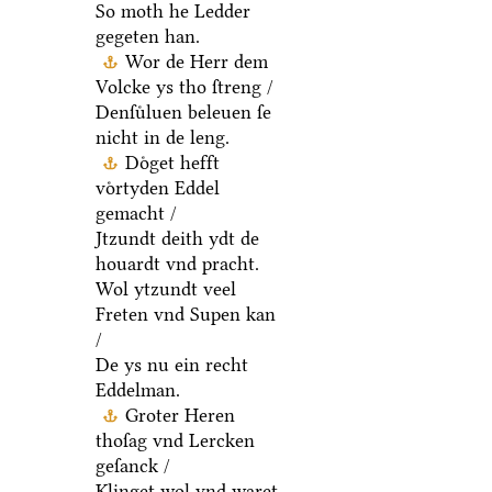
So moth he Ledder
gegeten han.
Wor de Herr dem
Volcke ys tho ſtreng /
Denſuͤluen beleuen ſe
nicht in de leng.
Doͤget hefft
voͤrtyden Eddel
gemacht /
Jtzundt deith ydt de
houardt vnd pracht.
Wol ytzundt veel
Freten vnd Supen kan
/
De ys nu ein recht
Eddelman.
Groter Heren
thoſag vnd Lercken
geſanck /
Klinget wol vnd waret