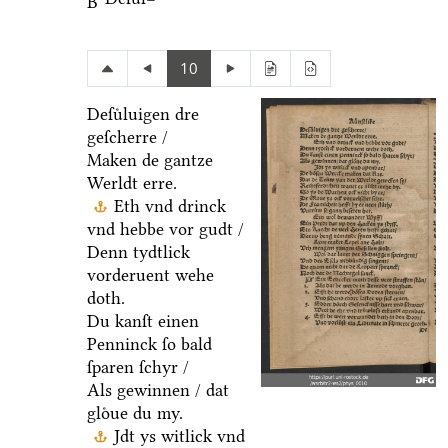
B
10
Deſuͤluigen dre
geſcherre /
Maken de gantze
Werldt erre.
Eth vnd drinck
vnd hebbe vor gudt /
Denn tydtlick
vorderuent wehe
doth.
Du kanſt einen
Penninck ſo bald
ſparen ſchyr /
Als gewinnen / dat
gloͤue du my.
Jdt ys witlick vnd