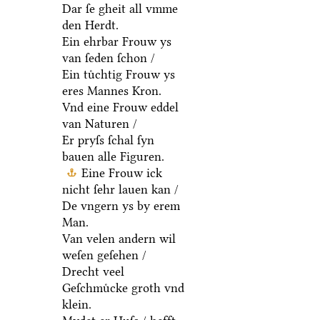
Dar ſe gheit all vmme
den Herdt.
Ein ehrbar Frouw ys
van ſeden ſchon /
Ein tuͤchtig Frouw ys
eres Mannes Kron.
Vnd eine Frouw eddel
van Naturen /
Er pryſs ſchal ſyn
bauen alle Figuren.
Eine Frouw ick
nicht ſehr lauen kan /
De vngern ys by erem
Man.
Van velen andern wil
weſen geſehen /
Drecht veel
Geſchmuͤcke groth vnd
klein.