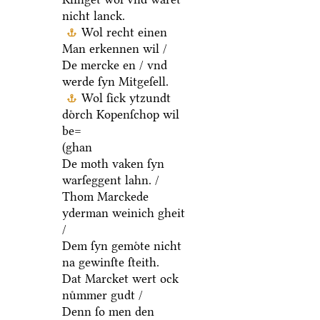
nicht lanck.
Wol recht einen
Man erkennen wil /
De mercke en / vnd
werde ſyn Mitgeſell.
Wol ſick ytzundt
doͤrch Kopenſchop wil
be=
(ghan
De moth vaken ſyn
warſeggent lahn. /
Thom Marckede
yderman weinich gheit
/
Dem ſyn gemoͤte nicht
na gewinſte ſteith.
Dat Marcket wert ock
nuͤmmer gudt /
Denn ſo men den