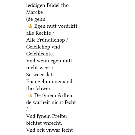
leddigen Buͤdel tho
Marcke=
(de gehn.
Egen nutt vordrifft
alle Rechte /
Alle Fruͤndtſchop /
Geſelſchop vnd
Geſchlechte.
Vnd wenn egen nutt
nicht weer /
So weer dat
Euangelium nemandt
tho ſchwer.
De ſynem Arſten
de warheit nicht ſecht
/
Vnd ſynem Preſter
bichtet vnrecht.
Vnd ock vnwar ſecht