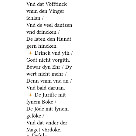
Vnd dat Voͤfftinck
vmm den Vinger
ſchlan /
Vnd de veel dantzen
vnd drincken /
De laten den Hundt
gern hincken.
Drinck vnd yth /
Godt nicht vorgith.
Bewar dyn Ehr / Dy
wert nicht mehr /
Denn vmm vnd an /
Vnd bald daruan.
De Juriſte mit
ſynem Boke /
De Joͤde mit ſynem
geſoͤke /
Vnd dat vnder der
Maget voͤrdoke.
Deſuͤl=