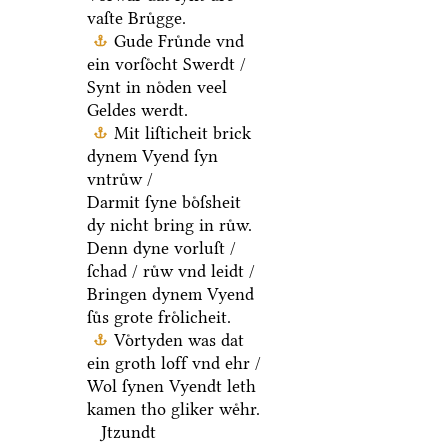
vaſte Bruͤgge.
Gude Fruͤnde vnd
ein vorſoͤcht Swerdt /
Synt in noͤden veel
Geldes werdt.
Mit liſticheit brick
dynem Vyend ſyn
vntruͤw /
Darmit ſyne boͤſsheit
dy nicht bring in ruͤw.
Denn dyne vorluſt /
ſchad / ruͤw vnd leidt /
Bringen dynem Vyend
ſuͤs grote froͤlicheit.
Voͤrtyden was dat
ein groth loff vnd ehr /
Wol ſynen Vyendt leth
kamen tho gliker weͤhr.
Jtzundt