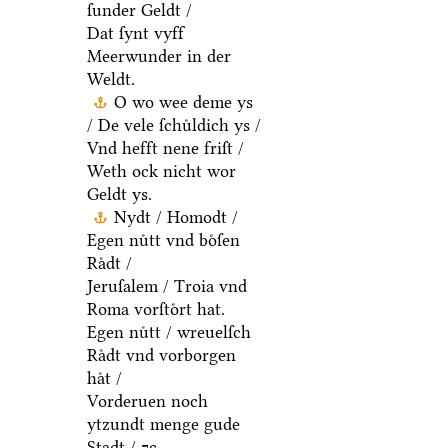
ſunder Geldt /
Dat ſynt vyff
Meerwunder in der
Weldt.
O wo wee deme ys
/ De vele ſchuͤldich ys /
Vnd hefft nene friſt /
Weth ock nicht wor
Geldt ys.
Nydt / Homodt /
Egen nuͤtt vnd boͤſen
Raͤdt /
Jeruſalem / Troia vnd
Roma vorſtoͤrt hat.
Egen nuͤtt / wreuelſch
Raͤdt vnd vorborgen
haͤt /
Vorderuen noch
ytzundt menge gude
Stadt / ⁊c.