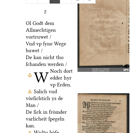
2
Ol Godt dem
Allmechtigen
vortruwet /
Vnd vp ſyne Wege
buwet /
De kan nicht tho
ſchanden werden /
Noch dort
W
edder hyr
vp Erden.
Salich vnd
voͤrſichtich ys de
Man /
De ſick in froͤmder
varlicheit ſpegeln
kan.
Wultu boͤſe