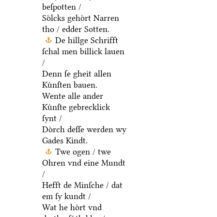
beſpotten /
Soͤlcks gehoͤrt Narren
tho / edder Sotten.
De hillge Schrifft
ſchal men billick lauen
/
Denn ſe gheit allen
Kuͤnſten bauen.
Wente alle ander
Kuͤnſte gebrecklick
ſynt /
Doͤrch deſſe werden wy
Gades Kindt.
Twe ogen / twe
Ohren vnd eine Mundt
/
Hefft de Minſche / dat
em ſy kundt /
Wat he hoͤrt vnd