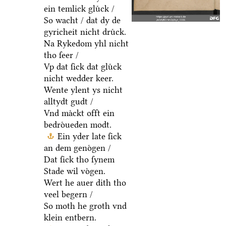
ein temlick gluͤck /
So wacht / dat dy de
gyricheit nicht druͤck.
Na Rykedom yhl nicht
tho ſeer /
Vp dat ſick dat gluͤck
nicht wedder keer.
Wente ylent ys nicht
alltydt gudt /
Vnd maͤckt offt ein
bedroͤueden modt.
Ein yder late ſick
an dem genoͤgen /
Dat ſick tho ſynem
Stade wil voͤgen.
Wert he auer dith tho
veel begern /
So moth he groth vnd
klein entbern.