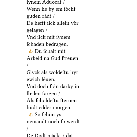
ſynem Aduocat /
Wenn he by em ſoͤcht
guden raͤdt /
De hefft ſick allein voͤr
gelagen /
Vnd ſick mit ſynem
ſchaden bedragen.
Du ſchalt mit
Arbeid na Gud ſtreuen
/
Glyck als woldeſtu hyr
ewich leͤuen.
Vnd doch ſtaͤn darby in
ſteden ſorgen /
Als ſcholdeſtu ſteruen
huͤdt edder morgen.
So ſchoͤn ys
nemandt noch ſo werdt
/
De Dodt maͤckt / dat