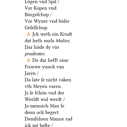
Loͤgen vnd Spil /
Vor Kopen vnd
Boͤrgeſchop /
Vor Wyuer vnd boͤſer
Geſelſchop.
Jck weth ein Krudt
dat heth
mala Mulier,
Dar hoͤde dy voͤr
prudenter.
De dar hefft eine
Frouwe yunck van
Jaren /
Da late ſe nicht vaken
vth Meyen varen.
Js ſe ſchoͤn vnd der
Werldt wol werdt /
Ja mennich Man ſe
denn ock begert.
Demſuͤluen Manne rad
ick int beſte /