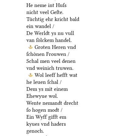
He neme int Huſs
nicht veel Geſte.
Tuͤchtig ehr kricht bald
ein wandel /
De Werldt ys nu vull
van ſoͤlckem handel.
Groten Heren vnd
ſchoͤnen Frouwen /
Schal men veel denen
vnd weinich truwen.
Wol leeff hefft wat
he leuen ſchal /
Dem ys mit einem
Ehewyue wol.
Wente nemandt drecht
ſo hogen modt /
Ein Wyff gifft em
kyues vnd haders
genoch.