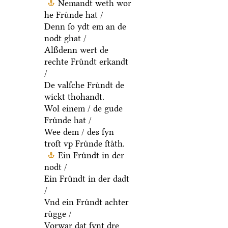
Nemandt weth wor
he Fruͤnde hat /
Denn ſo ydt em an de
nodt ghat /
Alßdenn wert de
rechte Fruͤndt erkandt
/
De valſche Fruͤndt de
wickt thohandt.
Wol einem / de gude
Fruͤnde hat /
Wee dem / des ſyn
troſt vp Fruͤnde ſtaͤth.
Ein Fruͤndt in der
nodt /
Ein Fruͤndt in der dadt
/
Vnd ein Fruͤndt achter
ruͤgge /
Vorwar dat ſynt dre