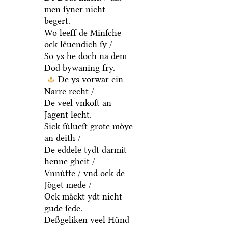
men ſyner nicht
begert.
Wo leeff de Minſche
ock leͤuendich ſy /
So ys he doch na dem
Dod bywaning fry.
De ys vorwar ein
Narre recht /
De veel vnkoſt an
Jagent lecht.
Sick ſuͤlueſt grote moͤye
an deith /
De eddele tydt darmit
henne gheit /
Vnnuͤtte / vnd ock de
Joͤget mede /
Ock maͤckt ydt nicht
gude ſede.
Deßgeliken veel Huͤnd