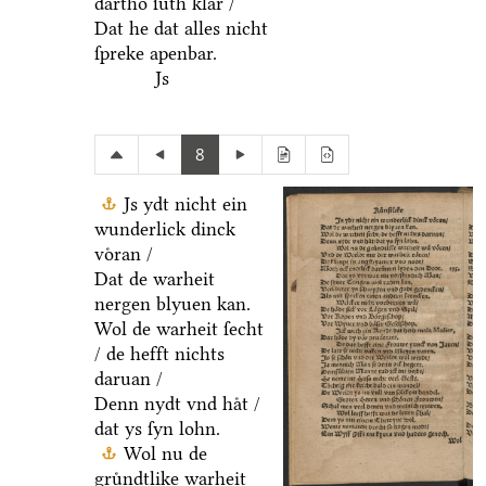
dartho ſuͤth klar /
Dat he dat alles nicht
ſpreke apenbar.
Js
8
Js ydt nicht ein
wunderlick dinck
voͤran /
Dat de warheit
nergen blyuen kan.
Wol de warheit ſecht
/ de hefft nichts
daruan /
Denn nydt vnd haͤt /
dat ys ſyn lohn.
Wol nu de
gruͤndtlike warheit