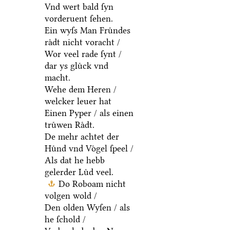
Vnd wert bald ſyn
vorderuent ſehen.
Ein wyſs Man Fruͤndes
raͤdt nicht voracht /
Wor veel rade ſynt /
dar ys gluͤck vnd
macht.
Wehe dem Heren /
welcker leuer hat
Einen Pyper / als einen
truͤwen Raͤdt.
De mehr achtet der
Huͤnd vnd Voͤgel ſpeel /
Als dat he hebb
gelerder Luͤd veel.
Do Roboam nicht
volgen wold /
Den olden Wyſen / als
he ſchold /