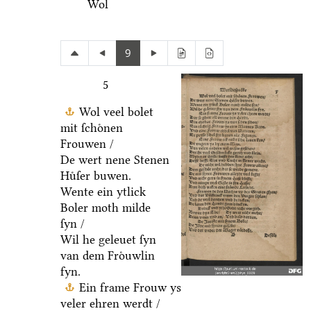
Wol
9
5
Wol veel bolet
mit ſchoͤnen
Frouwen /
De wert nene Stenen
Huͤſer buwen.
Wente ein ytlick
Boler moth milde
ſyn /
Wil he geleuet ſyn
van dem Froͤuwlin
fyn.
Ein frame Frouw ys
veler ehren werdt /