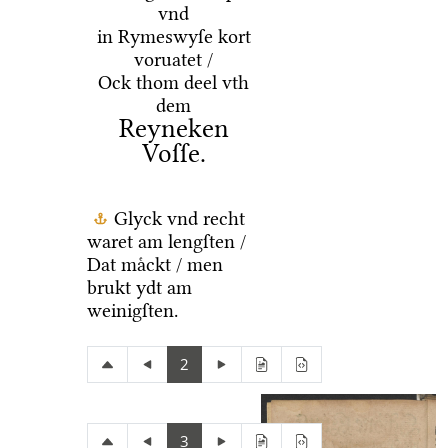
vnd
in Rymeswyſe kort
voruatet /
Ock thom deel vth
dem
Reyneken
Voſſe.
Glyck vnd recht
waret am lengſten /
Dat maͤckt / men
brukt ydt am
weinigſten.
2
3