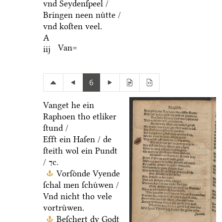
vnd Seydenſpeel /
Bringen neen nuͤtte /
vnd koſten veel.
A
Van=
iij
6
Vanget he ein
Raphoen tho etliker
ſtund /
Efft ein Haſen / de
ſteith wol ein Pundt
/ ⁊c.
Vorſoͤnde Vyende
ſchal men ſchuͤwen /
Vnd nicht tho vele
vortruͤwen.
Beſchert dy Godt