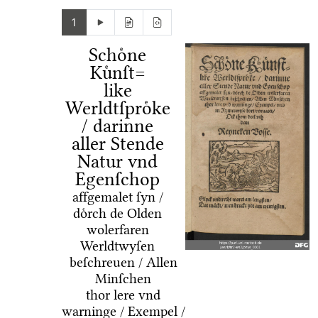
1
Schoͤne
Kuͤnſt=
like
Werldtſproͤke
/ darinne
aller Stende
Natur vnd
Egenſchop
affgemalet ſyn /
doͤrch de Olden
wolerfaren
Werldtwyſen
beſchreuen / Allen
Minſchen
thor lere vnd
warninge / Exempel /