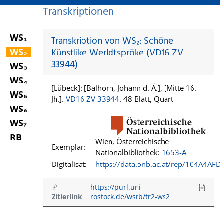
Transkriptionen
WS₁
Transkription von WS₂: Schöne
WS₂
Künstlike Werldtspröke (VD16 ZV
33944)
WS₃
WS₄
[Lübeck]: [Balhorn, Johann d. Ä.], [Mitte 16.
WS₅
Jh.].
VD16 ZV 33944
. 48 Blatt, Quart
WS₆
WS₇
RB
Wien, Österreichische
Exemplar:
Nationalbibliothek:
1653-A
Digitalisat:
https://data.onb.ac.at/rep/104A4AF
https://purl.uni-
Zitierlink
rostock.de/wsrb/tr2-ws2