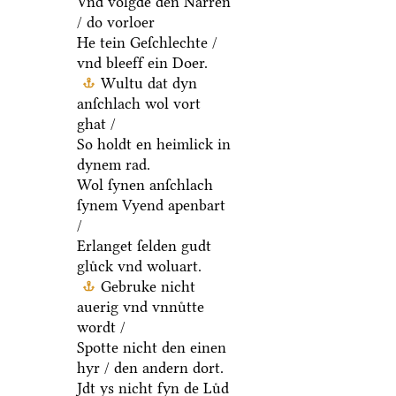
Vnd volgde den Narren
/ do vorloer
He tein Geſchlechte /
vnd bleeff ein Doer.
Wultu dat dyn
anſchlach wol vort
ghat /
So holdt en heimlick in
dynem rad.
Wol ſynen anſchlach
ſynem Vyend apenbart
/
Erlanget ſelden gudt
gluͤck vnd woluart.
Gebruke nicht
auerig vnd vnnuͤtte
wordt /
Spotte nicht den einen
hyr / den andern dort.
Jdt ys nicht fyn de Luͤd