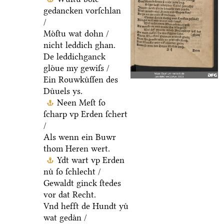
gedancken vorſchlan
/
Moͤſtu wat dohn /
nicht leddich ghan.
De leddichganck
gloͤue my gewiſs /
Ein Rouwkuͤſſen des
Duͤuels ys.
Neen Meſt ſo
ſcharp vp Erden ſchert
/
Als wenn ein Buwr
thom Heren wert.
Ydt wart vp Erden
nuͤ ſo ſchlecht /
Gewaldt ginck ſtedes
vor dat Recht.
Vnd hefft de Hundt yuͤ
wat gedaͤn /