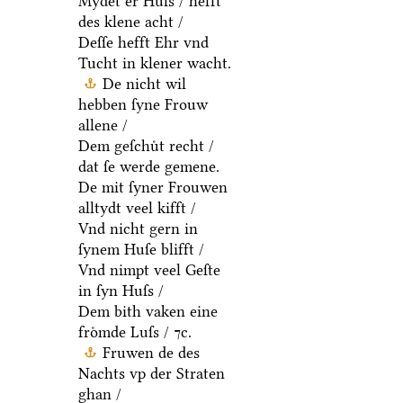
Mydet er Huſs / hefft
des klene acht /
Deſſe hefft Ehr vnd
Tucht in klener wacht.
De nicht wil
hebben ſyne Frouw
allene /
Dem geſchuͤt recht /
dat ſe werde gemene.
De mit ſyner Frouwen
alltydt veel kifft /
Vnd nicht gern in
ſynem Huſe blifft /
Vnd nimpt veel Geſte
in ſyn Huſs /
Dem bith vaken eine
froͤmde Luſs / ⁊c.
Fruwen de des
Nachts vp der Straten
ghan /