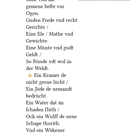
gemene beſte vor
Ogen.
Guden Frede vnd recht
Gerichte /
Eine Ele / Mathe vnd
Gewichte.
Eine Muͤnte vnd gudt
Geldt /
So ſtuͤnde ydt wol in
der Weldt.
Ein Kramer de
nicht gerne luͤcht /
Ein Joͤde de nemandt
bedruͤcht.
Ein Water dat aͤn
ſchaden fluͤth /
Ock ein Wulff de nene
Schape thorith.
Vnd ein Woͤkener