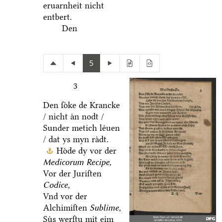
eruarnheit nicht
entbert.
Den
5
3
Den ſoͤke de Krancke
/ nicht aͤn nodt /
Sunder metich leͤuen
/ dat ys myn raͤdt.
Hoͤde dy vor der
Medicorum Recipe,
Vor der Juriſten
Codice,
Vnd vor der
Alchimiſten
Sublime,
Suͤs werſtu mit eim