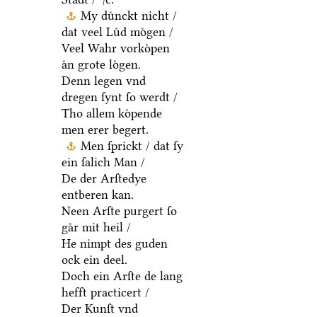
My duͤnckt nicht /
dat veel Luͤd moͤgen /
Veel Wahr vorkoͤpen
aͤn grote loͤgen.
Denn legen vnd
dregen ſynt ſo werdt /
Tho allem koͤpende
men erer begert.
Men ſprickt / dat ſy
ein ſalich Man /
De der Arſtedye
entberen kan.
Neen Arſte purgert ſo
gaͤr mit heil /
He nimpt des guden
ock ein deel.
Doch ein Arſte de lang
hefft practicert /
Der Kunſt vnd