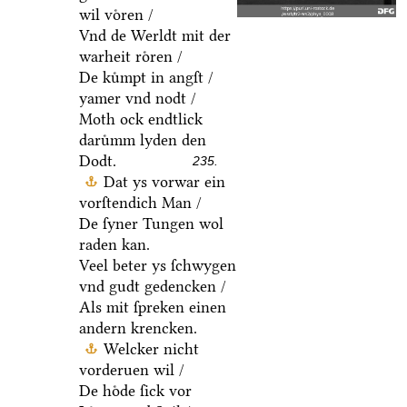
wil voͤren /
Vnd de Werldt mit der
warheit roͤren /
De kuͤmpt in angſt /
yamer vnd nodt /
Moth ock endtlick
daruͤmm lyden den
Dodt.
235.
Dat ys vorwar ein
vorſtendich Man /
De ſyner Tungen wol
raden kan.
Veel beter ys ſchwygen
vnd gudt gedencken /
Als mit ſpreken einen
andern krencken.
Welcker nicht
vorderuen wil /
De hoͤde ſick vor