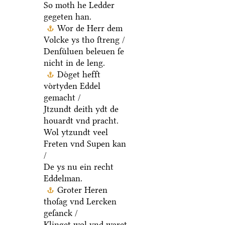
So moth he Ledder
gegeten han.
Wor de Herr dem
Volcke ys tho ſtreng /
Denſuͤluen beleuen ſe
nicht in de leng.
Doͤget hefft
voͤrtyden Eddel
gemacht /
Jtzundt deith ydt de
houardt vnd pracht.
Wol ytzundt veel
Freten vnd Supen kan
/
De ys nu ein recht
Eddelman.
Groter Heren
thoſag vnd Lercken
geſanck /
Klinget wol vnd waret