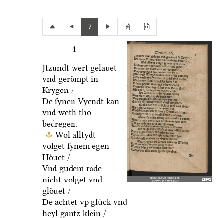
7
4
Jtzundt wert gelauet
vnd geroͤmpt in
Krygen /
De ſynen Vyendt kan
vnd weth tho
bedregen.
Wol alltydt
volget ſynem egen
Hoͤuet /
Vnd gudem rade
nicht volget vnd
gloͤuet /
De achtet vp gluͤck vnd
heyl gantz klein /