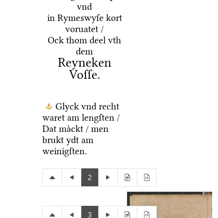
vnd
in Rymeswyſe kort
voruatet /
Ock thom deel vth
dem
Reyneken
Voſſe.
Glyck vnd recht
waret am lengſten /
Dat maͤckt / men
brukt ydt am
weinigſten.
2
3