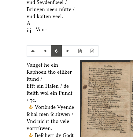
vnd Seydenſpeel /
Bringen neen nuͤtte /
vnd koſten veel.
A
Van=
iij
6
Vanget he ein
Raphoen tho etliker
ſtund /
Efft ein Haſen / de
ſteith wol ein Pundt
/ ⁊c.
Vorſoͤnde Vyende
ſchal men ſchuͤwen /
Vnd nicht tho vele
vortruͤwen.
Beſchert dy Godt