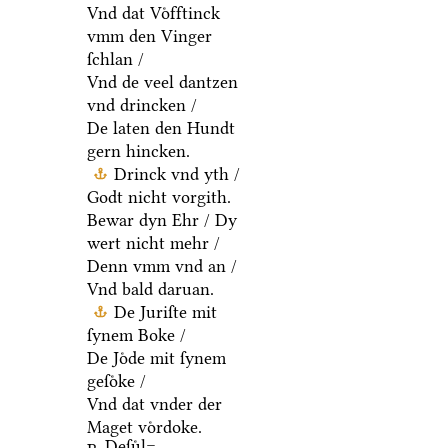
Vnd dat Voͤfftinck
vmm den Vinger
ſchlan /
Vnd de veel dantzen
vnd drincken /
De laten den Hundt
gern hincken.
Drinck vnd yth /
Godt nicht vorgith.
Bewar dyn Ehr / Dy
wert nicht mehr /
Denn vmm vnd an /
Vnd bald daruan.
De Juriſte mit
ſynem Boke /
De Joͤde mit ſynem
geſoͤke /
Vnd dat vnder der
Maget voͤrdoke.
Deſuͤl=