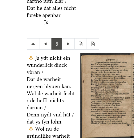
dartho ſuͤth klar /
Dat he dat alles nicht
ſpreke apenbar.
Js
8
Js ydt nicht ein
wunderlick dinck
voͤran /
Dat de warheit
nergen blyuen kan.
Wol de warheit ſecht
/ de hefft nichts
daruan /
Denn nydt vnd haͤt /
dat ys ſyn lohn.
Wol nu de
gruͤndtlike warheit