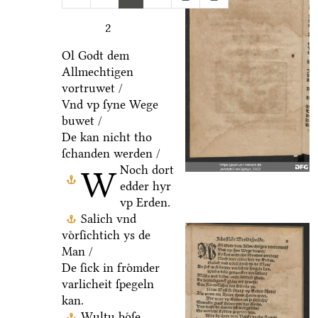
2
Ol Godt dem
Allmechtigen
vortruwet /
Vnd vp ſyne Wege
buwet /
De kan nicht tho
ſchanden werden /
Noch dort
W
edder hyr
vp Erden.
Salich vnd
voͤrſichtich ys de
Man /
De ſick in froͤmder
varlicheit ſpegeln
kan.
Wultu boͤſe