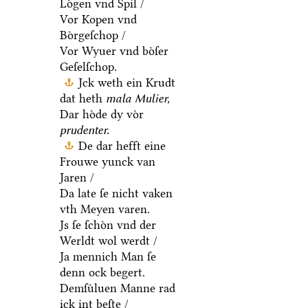
Loͤgen vnd Spil /
Vor Kopen vnd
Boͤrgeſchop /
Vor Wyuer vnd boͤſer
Geſelſchop.
Jck weth ein Krudt
dat heth
mala Mulier,
Dar hoͤde dy voͤr
prudenter.
De dar hefft eine
Frouwe yunck van
Jaren /
Da late ſe nicht vaken
vth Meyen varen.
Js ſe ſchoͤn vnd der
Werldt wol werdt /
Ja mennich Man ſe
denn ock begert.
Demſuͤluen Manne rad
ick int beſte /