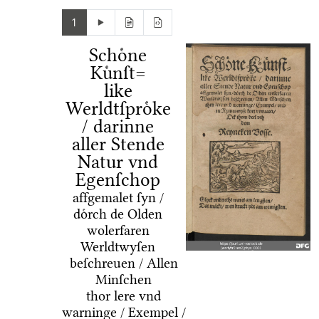
1
Schoͤne
Kuͤnſt=
like
Werldtſproͤke
/ darinne
aller Stende
Natur vnd
Egenſchop
affgemalet ſyn /
doͤrch de Olden
wolerfaren
Werldtwyſen
beſchreuen / Allen
Minſchen
thor lere vnd
warninge / Exempel /