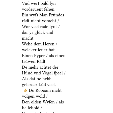
Vnd wert bald ſyn
vorderuent ſehen.
Ein wyſs Man Fruͤndes
raͤdt nicht voracht /
Wor veel rade ſynt /
dar ys gluͤck vnd
macht.
Wehe dem Heren /
welcker leuer hat
Einen Pyper / als einen
truͤwen Raͤdt.
De mehr achtet der
Huͤnd vnd Voͤgel ſpeel /
Als dat he hebb
gelerder Luͤd veel.
Do Roboam nicht
volgen wold /
Den olden Wyſen / als
he ſchold /