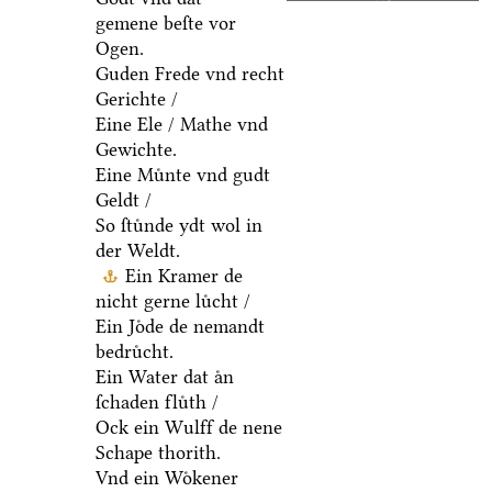
gemene beſte vor
Ogen.
Guden Frede vnd recht
Gerichte /
Eine Ele / Mathe vnd
Gewichte.
Eine Muͤnte vnd gudt
Geldt /
So ſtuͤnde ydt wol in
der Weldt.
Ein Kramer de
nicht gerne luͤcht /
Ein Joͤde de nemandt
bedruͤcht.
Ein Water dat aͤn
ſchaden fluͤth /
Ock ein Wulff de nene
Schape thorith.
Vnd ein Woͤkener