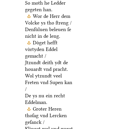
So moth he Ledder
gegeten han.
Wor de Herr dem
Volcke ys tho ſtreng /
Denſuͤluen beleuen ſe
nicht in de leng.
Doͤget hefft
voͤrtyden Eddel
gemacht /
Jtzundt deith ydt de
houardt vnd pracht.
Wol ytzundt veel
Freten vnd Supen kan
/
De ys nu ein recht
Eddelman.
Groter Heren
thoſag vnd Lercken
geſanck /
Klinget wol vnd waret