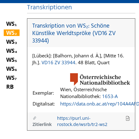
Transkriptionen
WS₁
Transkription von WS₂: Schöne
WS₂
Künstlike Werldtspröke (VD16 ZV
33944)
WS₃
WS₄
[Lübeck]: [Balhorn, Johann d. Ä.], [Mitte 16.
WS₅
Jh.].
VD16 ZV 33944
. 48 Blatt, Quart
WS₆
WS₇
RB
Wien, Österreichische
Exemplar:
Nationalbibliothek:
1653-A
Digitalisat:
https://data.onb.ac.at/rep/104A4AF
https://purl.uni-
Zitierlink
rostock.de/wsrb/tr2-ws2