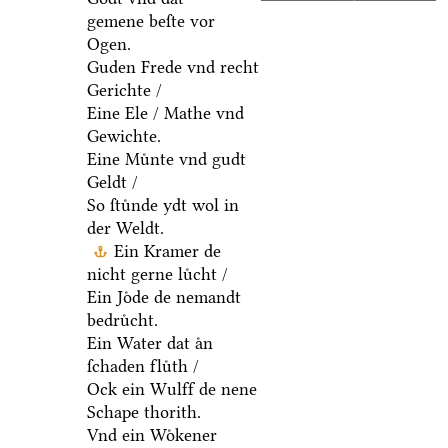
gemene beſte vor
Ogen.
Guden Frede vnd recht
Gerichte /
Eine Ele / Mathe vnd
Gewichte.
Eine Muͤnte vnd gudt
Geldt /
So ſtuͤnde ydt wol in
der Weldt.
Ein Kramer de
nicht gerne luͤcht /
Ein Joͤde de nemandt
bedruͤcht.
Ein Water dat aͤn
ſchaden fluͤth /
Ock ein Wulff de nene
Schape thorith.
Vnd ein Woͤkener