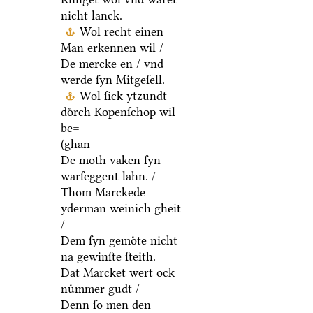
nicht lanck.
Wol recht einen
Man erkennen wil /
De mercke en / vnd
werde ſyn Mitgeſell.
Wol ſick ytzundt
doͤrch Kopenſchop wil
be=
(ghan
De moth vaken ſyn
warſeggent lahn. /
Thom Marckede
yderman weinich gheit
/
Dem ſyn gemoͤte nicht
na gewinſte ſteith.
Dat Marcket wert ock
nuͤmmer gudt /
Denn ſo men den