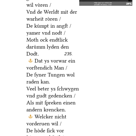
wil voͤren /
Vnd de Werldt mit der
warheit roͤren /
De kuͤmpt in angſt /
yamer vnd nodt /
Moth ock endtlick
daruͤmm lyden den
Dodt.
235.
Dat ys vorwar ein
vorſtendich Man /
De ſyner Tungen wol
raden kan.
Veel beter ys ſchwygen
vnd gudt gedencken /
Als mit ſpreken einen
andern krencken.
Welcker nicht
vorderuen wil /
De hoͤde ſick vor