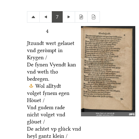
7
4
Jtzundt wert gelauet
vnd geroͤmpt in
Krygen /
De ſynen Vyendt kan
vnd weth tho
bedregen.
Wol alltydt
volget ſynem egen
Hoͤuet /
Vnd gudem rade
nicht volget vnd
gloͤuet /
De achtet vp gluͤck vnd
heyl gantz klein /