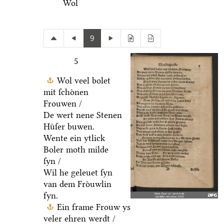
Wol
9
5
Wol veel bolet
mit ſchoͤnen
Frouwen /
De wert nene Stenen
Huͤſer buwen.
Wente ein ytlick
Boler moth milde
ſyn /
Wil he geleuet ſyn
van dem Froͤuwlin
fyn.
Ein frame Frouw ys
veler ehren werdt /