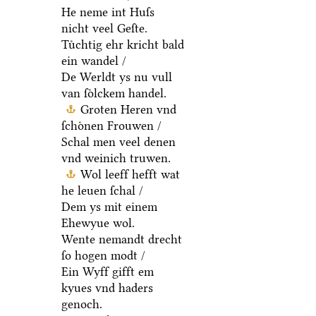
He neme int Huſs
nicht veel Geſte.
Tuͤchtig ehr kricht bald
ein wandel /
De Werldt ys nu vull
van ſoͤlckem handel.
Groten Heren vnd
ſchoͤnen Frouwen /
Schal men veel denen
vnd weinich truwen.
Wol leeff hefft wat
he leuen ſchal /
Dem ys mit einem
Ehewyue wol.
Wente nemandt drecht
ſo hogen modt /
Ein Wyff gifft em
kyues vnd haders
genoch.