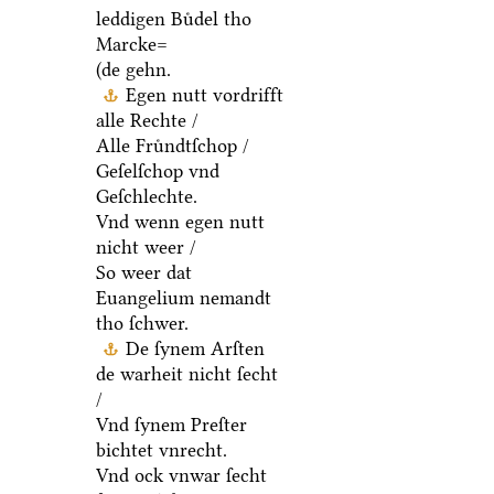
leddigen Buͤdel tho
Marcke=
(de gehn.
Egen nutt vordrifft
alle Rechte /
Alle Fruͤndtſchop /
Geſelſchop vnd
Geſchlechte.
Vnd wenn egen nutt
nicht weer /
So weer dat
Euangelium nemandt
tho ſchwer.
De ſynem Arſten
de warheit nicht ſecht
/
Vnd ſynem Preſter
bichtet vnrecht.
Vnd ock vnwar ſecht