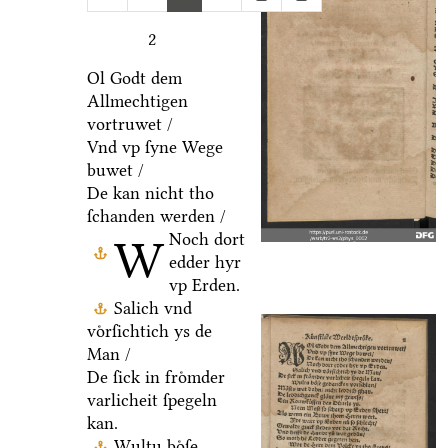
2
Ol Godt dem
Allmechtigen
vortruwet /
Vnd vp ſyne Wege
buwet /
De kan nicht tho
ſchanden werden /
Noch dort
W
edder hyr
vp Erden.
Salich vnd
voͤrſichtich ys de
Man /
De ſick in froͤmder
varlicheit ſpegeln
kan.
Wultu boͤſe