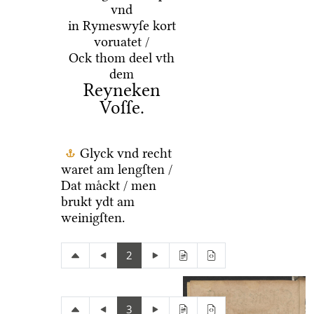
vnd
in Rymeswyſe kort
voruatet /
Ock thom deel vth
dem
Reyneken
Voſſe.
Glyck vnd recht
waret am lengſten /
Dat maͤckt / men
brukt ydt am
weinigſten.
2
3