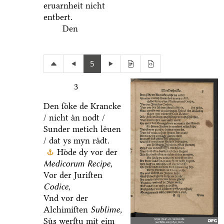
eruarnheit nicht
entbert.
Den
5
3
Den ſoͤke de Krancke
/ nicht aͤn nodt /
Sunder metich leͤuen
/ dat ys myn raͤdt.
Hoͤde dy vor der
Medicorum Recipe,
Vor der Juriſten
Codice,
Vnd vor der
Alchimiſten
Sublime,
Suͤs werſtu mit eim