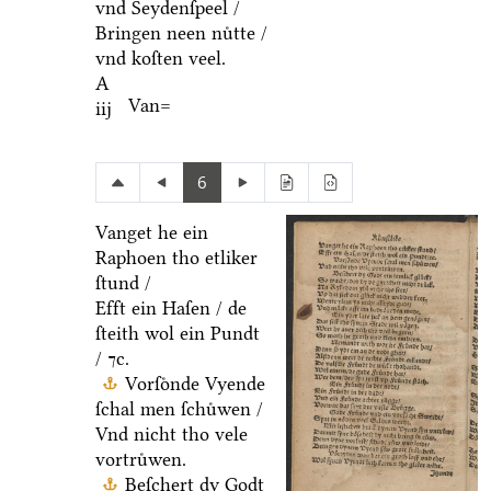
vnd Seydenſpeel /
Bringen neen nuͤtte /
vnd koſten veel.
A
Van=
iij
6
Vanget he ein
Raphoen tho etliker
ſtund /
Efft ein Haſen / de
ſteith wol ein Pundt
/ ⁊c.
Vorſoͤnde Vyende
ſchal men ſchuͤwen /
Vnd nicht tho vele
vortruͤwen.
Beſchert dy Godt