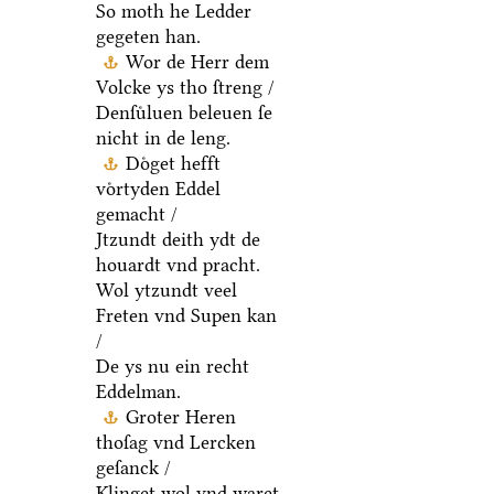
So moth he Ledder
gegeten han.
Wor de Herr dem
Volcke ys tho ſtreng /
Denſuͤluen beleuen ſe
nicht in de leng.
Doͤget hefft
voͤrtyden Eddel
gemacht /
Jtzundt deith ydt de
houardt vnd pracht.
Wol ytzundt veel
Freten vnd Supen kan
/
De ys nu ein recht
Eddelman.
Groter Heren
thoſag vnd Lercken
geſanck /
Klinget wol vnd waret