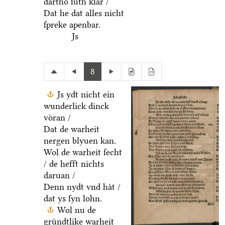
dartho ſuͤth klar /
Dat he dat alles nicht
ſpreke apenbar.
Js
8
Js ydt nicht ein
wunderlick dinck
voͤran /
Dat de warheit
nergen blyuen kan.
Wol de warheit ſecht
/ de hefft nichts
daruan /
Denn nydt vnd haͤt /
dat ys ſyn lohn.
Wol nu de
gruͤndtlike warheit