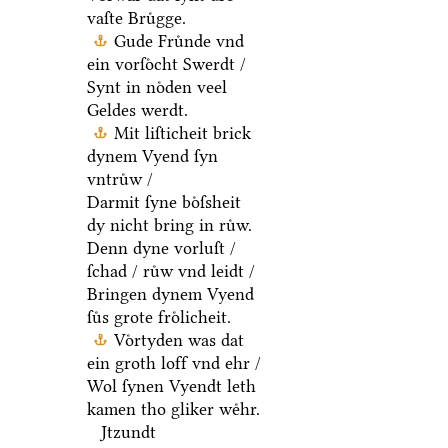
vaſte Bruͤgge.
Gude Fruͤnde vnd
ein vorſoͤcht Swerdt /
Synt in noͤden veel
Geldes werdt.
Mit liſticheit brick
dynem Vyend ſyn
vntruͤw /
Darmit ſyne boͤſsheit
dy nicht bring in ruͤw.
Denn dyne vorluſt /
ſchad / ruͤw vnd leidt /
Bringen dynem Vyend
ſuͤs grote froͤlicheit.
Voͤrtyden was dat
ein groth loff vnd ehr /
Wol ſynen Vyendt leth
kamen tho gliker weͤhr.
Jtzundt