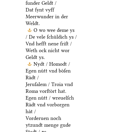
ſunder Geldt /
Dat ſynt vyff
Meerwunder in der
Weldt.
O wo wee deme ys
/ De vele ſchuͤldich ys /
Vnd hefft nene friſt /
Weth ock nicht wor
Geldt ys.
Nydt / Homodt /
Egen nuͤtt vnd boͤſen
Raͤdt /
Jeruſalem / Troia vnd
Roma vorſtoͤrt hat.
Egen nuͤtt / wreuelſch
Raͤdt vnd vorborgen
haͤt /
Vorderuen noch
ytzundt menge gude
Stadt / ⁊c.