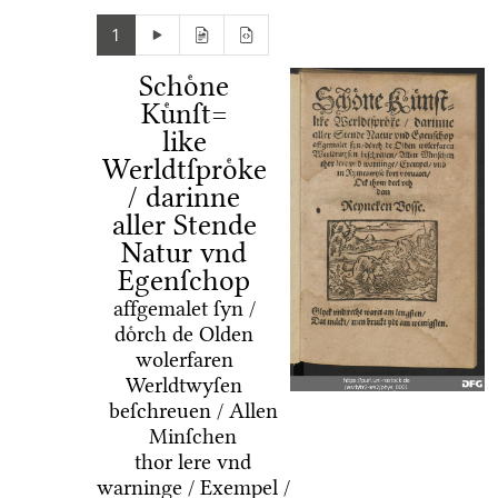
1
Schoͤne
Kuͤnſt=
like
Werldtſproͤke
/ darinne
aller Stende
Natur vnd
Egenſchop
affgemalet ſyn /
doͤrch de Olden
wolerfaren
Werldtwyſen
beſchreuen / Allen
Minſchen
thor lere vnd
warninge / Exempel /