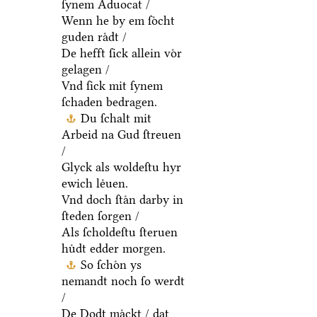
ſynem Aduocat /
Wenn he by em ſoͤcht
guden raͤdt /
De hefft ſick allein voͤr
gelagen /
Vnd ſick mit ſynem
ſchaden bedragen.
Du ſchalt mit
Arbeid na Gud ſtreuen
/
Glyck als woldeſtu hyr
ewich leͤuen.
Vnd doch ſtaͤn darby in
ſteden ſorgen /
Als ſcholdeſtu ſteruen
huͤdt edder morgen.
So ſchoͤn ys
nemandt noch ſo werdt
/
De Dodt maͤckt / dat