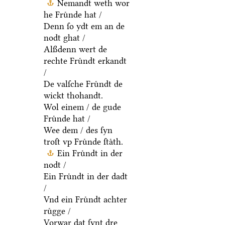
Nemandt weth wor
he Fruͤnde hat /
Denn ſo ydt em an de
nodt ghat /
Alßdenn wert de
rechte Fruͤndt erkandt
/
De valſche Fruͤndt de
wickt thohandt.
Wol einem / de gude
Fruͤnde hat /
Wee dem / des ſyn
troſt vp Fruͤnde ſtaͤth.
Ein Fruͤndt in der
nodt /
Ein Fruͤndt in der dadt
/
Vnd ein Fruͤndt achter
ruͤgge /
Vorwar dat ſynt dre