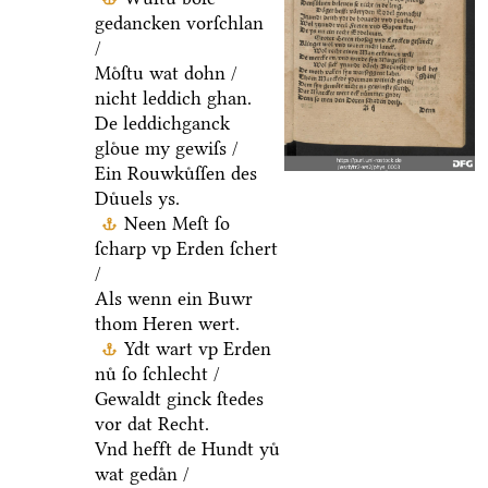
gedancken vorſchlan
/
Moͤſtu wat dohn /
nicht leddich ghan.
De leddichganck
gloͤue my gewiſs /
Ein Rouwkuͤſſen des
Duͤuels ys.
Neen Meſt ſo
ſcharp vp Erden ſchert
/
Als wenn ein Buwr
thom Heren wert.
Ydt wart vp Erden
nuͤ ſo ſchlecht /
Gewaldt ginck ſtedes
vor dat Recht.
Vnd hefft de Hundt yuͤ
wat gedaͤn /