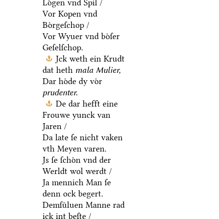
Loͤgen vnd Spil /
Vor Kopen vnd
Boͤrgeſchop /
Vor Wyuer vnd boͤſer
Geſelſchop.
Jck weth ein Krudt
dat heth
mala Mulier,
Dar hoͤde dy voͤr
prudenter.
De dar hefft eine
Frouwe yunck van
Jaren /
Da late ſe nicht vaken
vth Meyen varen.
Js ſe ſchoͤn vnd der
Werldt wol werdt /
Ja mennich Man ſe
denn ock begert.
Demſuͤluen Manne rad
ick int beſte /