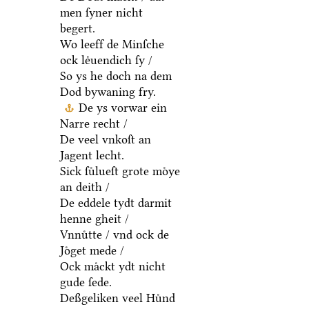
men ſyner nicht
begert.
Wo leeff de Minſche
ock leͤuendich ſy /
So ys he doch na dem
Dod bywaning fry.
De ys vorwar ein
Narre recht /
De veel vnkoſt an
Jagent lecht.
Sick ſuͤlueſt grote moͤye
an deith /
De eddele tydt darmit
henne gheit /
Vnnuͤtte / vnd ock de
Joͤget mede /
Ock maͤckt ydt nicht
gude ſede.
Deßgeliken veel Huͤnd