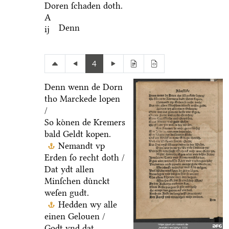
Doren ſchaden doth.
A
Denn
ij
4
Denn wenn de Dorn
tho Marckede lopen
/
So koͤnen de Kremers
bald Geldt kopen.
Nemandt vp
Erden ſo recht doth /
Dat ydt allen
Minſchen duͤnckt
weſen gudt.
Hedden wy alle
einen Gelouen /
Godt vnd dat