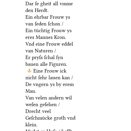
Dar ſe gheit all vmme
den Herdt.
Ein ehrbar Frouw ys
van ſeden ſchon /
Ein tuͤchtig Frouw ys
eres Mannes Kron.
Vnd eine Frouw eddel
van Naturen /
Er pryſs ſchal ſyn
bauen alle Figuren.
Eine Frouw ick
nicht ſehr lauen kan /
De vngern ys by erem
Man.
Van velen andern wil
weſen geſehen /
Drecht veel
Geſchmuͤcke groth vnd
klein.