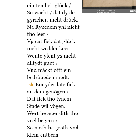
ein temlick gluͤck /
So wacht / dat dy de
gyricheit nicht druͤck.
Na Rykedom yhl nicht
tho ſeer /
Vp dat ſick dat gluͤck
nicht wedder keer.
Wente ylent ys nicht
alltydt gudt /
Vnd maͤckt offt ein
bedroͤueden modt.
Ein yder late ſick
an dem genoͤgen /
Dat ſick tho ſynem
Stade wil voͤgen.
Wert he auer dith tho
veel begern /
So moth he groth vnd
klein entbern.