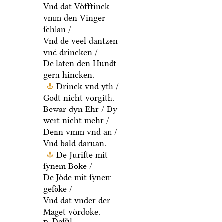
Vnd dat Voͤfftinck
vmm den Vinger
ſchlan /
Vnd de veel dantzen
vnd drincken /
De laten den Hundt
gern hincken.
Drinck vnd yth /
Godt nicht vorgith.
Bewar dyn Ehr / Dy
wert nicht mehr /
Denn vmm vnd an /
Vnd bald daruan.
De Juriſte mit
ſynem Boke /
De Joͤde mit ſynem
geſoͤke /
Vnd dat vnder der
Maget voͤrdoke.
Deſuͤl=