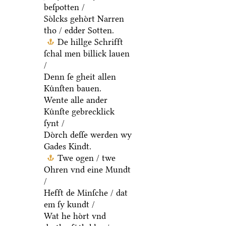
beſpotten /
Soͤlcks gehoͤrt Narren
tho / edder Sotten.
De hillge Schrifft
ſchal men billick lauen
/
Denn ſe gheit allen
Kuͤnſten bauen.
Wente alle ander
Kuͤnſte gebrecklick
ſynt /
Doͤrch deſſe werden wy
Gades Kindt.
Twe ogen / twe
Ohren vnd eine Mundt
/
Hefft de Minſche / dat
em ſy kundt /
Wat he hoͤrt vnd