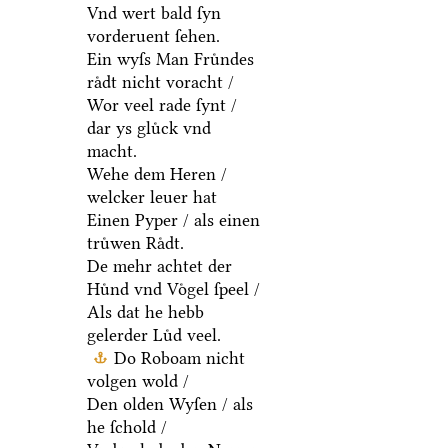
Vnd wert bald ſyn
vorderuent ſehen.
Ein wyſs Man Fruͤndes
raͤdt nicht voracht /
Wor veel rade ſynt /
dar ys gluͤck vnd
macht.
Wehe dem Heren /
welcker leuer hat
Einen Pyper / als einen
truͤwen Raͤdt.
De mehr achtet der
Huͤnd vnd Voͤgel ſpeel /
Als dat he hebb
gelerder Luͤd veel.
Do Roboam nicht
volgen wold /
Den olden Wyſen / als
he ſchold /