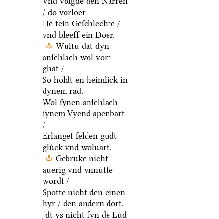
Vnd volgde den Narren
/ do vorloer
He tein Geſchlechte /
vnd bleeff ein Doer.
Wultu dat dyn
anſchlach wol vort
ghat /
So holdt en heimlick in
dynem rad.
Wol ſynen anſchlach
ſynem Vyend apenbart
/
Erlanget ſelden gudt
gluͤck vnd woluart.
Gebruke nicht
auerig vnd vnnuͤtte
wordt /
Spotte nicht den einen
hyr / den andern dort.
Jdt ys nicht fyn de Luͤd