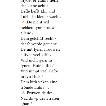
Mydet er Huſs / hefft
des klene acht /
Deſſe hefft Ehr vnd
Tucht in klener wacht.
De nicht wil
hebben ſyne Frouw
allene /
Dem geſchuͤt recht /
dat ſe werde gemene.
De mit ſyner Frouwen
alltydt veel kifft /
Vnd nicht gern in
ſynem Huſe blifft /
Vnd nimpt veel Geſte
in ſyn Huſs /
Dem bith vaken eine
froͤmde Luſs / ⁊c.
Fruwen de des
Nachts vp der Straten
ghan /