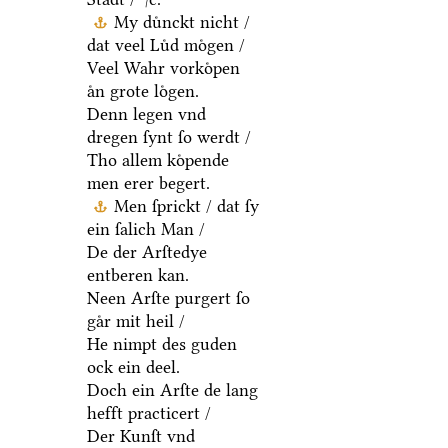
My duͤnckt nicht /
dat veel Luͤd moͤgen /
Veel Wahr vorkoͤpen
aͤn grote loͤgen.
Denn legen vnd
dregen ſynt ſo werdt /
Tho allem koͤpende
men erer begert.
Men ſprickt / dat ſy
ein ſalich Man /
De der Arſtedye
entberen kan.
Neen Arſte purgert ſo
gaͤr mit heil /
He nimpt des guden
ock ein deel.
Doch ein Arſte de lang
hefft practicert /
Der Kunſt vnd