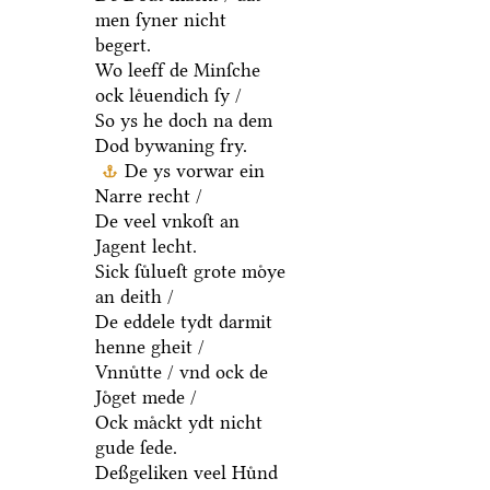
men ſyner nicht
begert.
Wo leeff de Minſche
ock leͤuendich ſy /
So ys he doch na dem
Dod bywaning fry.
De ys vorwar ein
Narre recht /
De veel vnkoſt an
Jagent lecht.
Sick ſuͤlueſt grote moͤye
an deith /
De eddele tydt darmit
henne gheit /
Vnnuͤtte / vnd ock de
Joͤget mede /
Ock maͤckt ydt nicht
gude ſede.
Deßgeliken veel Huͤnd