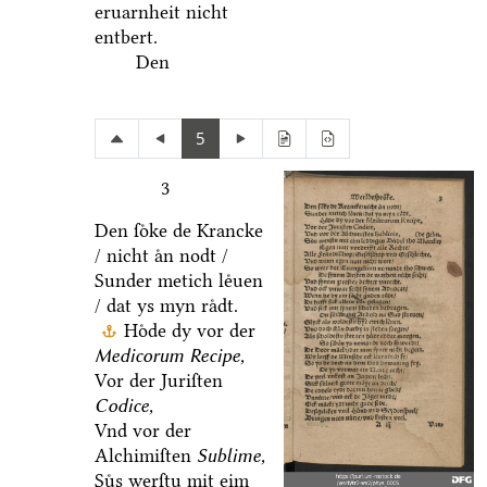
eruarnheit nicht
entbert.
Den
5
3
Den ſoͤke de Krancke
/ nicht aͤn nodt /
Sunder metich leͤuen
/ dat ys myn raͤdt.
Hoͤde dy vor der
Medicorum Recipe,
Vor der Juriſten
Codice,
Vnd vor der
Alchimiſten
Sublime,
Suͤs werſtu mit eim