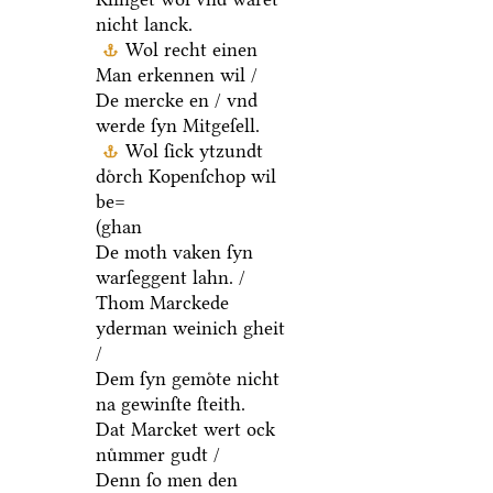
nicht lanck.
Wol recht einen
Man erkennen wil /
De mercke en / vnd
werde ſyn Mitgeſell.
Wol ſick ytzundt
doͤrch Kopenſchop wil
be=
(ghan
De moth vaken ſyn
warſeggent lahn. /
Thom Marckede
yderman weinich gheit
/
Dem ſyn gemoͤte nicht
na gewinſte ſteith.
Dat Marcket wert ock
nuͤmmer gudt /
Denn ſo men den