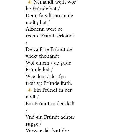
Nemandt weth wor
he Fruͤnde hat /
Denn ſo ydt em an de
nodt ghat /
Alßdenn wert de
rechte Fruͤndt erkandt
/
De valſche Fruͤndt de
wickt thohandt.
Wol einem / de gude
Fruͤnde hat /
Wee dem / des ſyn
troſt vp Fruͤnde ſtaͤth.
Ein Fruͤndt in der
nodt /
Ein Fruͤndt in der dadt
/
Vnd ein Fruͤndt achter
ruͤgge /
Vorwar dat ſynt dre