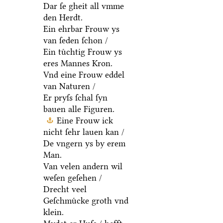
Dar ſe gheit all vmme
den Herdt.
Ein ehrbar Frouw ys
van ſeden ſchon /
Ein tuͤchtig Frouw ys
eres Mannes Kron.
Vnd eine Frouw eddel
van Naturen /
Er pryſs ſchal ſyn
bauen alle Figuren.
Eine Frouw ick
nicht ſehr lauen kan /
De vngern ys by erem
Man.
Van velen andern wil
weſen geſehen /
Drecht veel
Geſchmuͤcke groth vnd
klein.