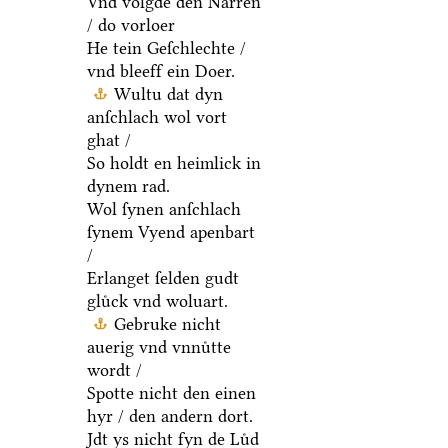
Vnd volgde den Narren
/ do vorloer
He tein Geſchlechte /
vnd bleeff ein Doer.
Wultu dat dyn
anſchlach wol vort
ghat /
So holdt en heimlick in
dynem rad.
Wol ſynen anſchlach
ſynem Vyend apenbart
/
Erlanget ſelden gudt
gluͤck vnd woluart.
Gebruke nicht
auerig vnd vnnuͤtte
wordt /
Spotte nicht den einen
hyr / den andern dort.
Jdt ys nicht fyn de Luͤd