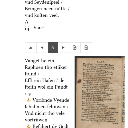
vnd Seydenſpeel /
Bringen neen nuͤtte /
vnd koſten veel.
A
Van=
iij
6
Vanget he ein
Raphoen tho etliker
ſtund /
Efft ein Haſen / de
ſteith wol ein Pundt
/ ⁊c.
Vorſoͤnde Vyende
ſchal men ſchuͤwen /
Vnd nicht tho vele
vortruͤwen.
Beſchert dy Godt