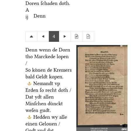
Doren ſchaden doth.
A
Denn
ij
4
Denn wenn de Dorn
tho Marckede lopen
/
So koͤnen de Kremers
bald Geldt kopen.
Nemandt vp
Erden ſo recht doth /
Dat ydt allen
Minſchen duͤnckt
weſen gudt.
Hedden wy alle
einen Gelouen /
Godt vnd dat