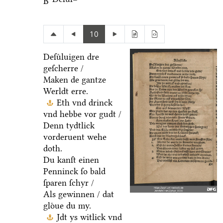
B
10
Deſuͤluigen dre
geſcherre /
Maken de gantze
Werldt erre.
Eth vnd drinck
vnd hebbe vor gudt /
Denn tydtlick
vorderuent wehe
doth.
Du kanſt einen
Penninck ſo bald
ſparen ſchyr /
Als gewinnen / dat
gloͤue du my.
Jdt ys witlick vnd