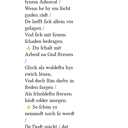
ſynem Aduocat /
Wenn he by em ſoͤcht
guden raͤdt /
De hefft ſick allein voͤr
gelagen /
Vnd ſick mit ſynem
ſchaden bedragen.
Du ſchalt mit
Arbeid na Gud ſtreuen
/
Glyck als woldeſtu hyr
ewich leͤuen.
Vnd doch ſtaͤn darby in
ſteden ſorgen /
Als ſcholdeſtu ſteruen
huͤdt edder morgen.
So ſchoͤn ys
nemandt noch ſo werdt
/
De Dodt maͤckt / dat