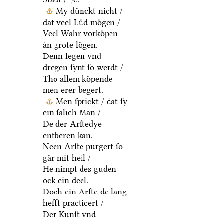
My duͤnckt nicht /
dat veel Luͤd moͤgen /
Veel Wahr vorkoͤpen
aͤn grote loͤgen.
Denn legen vnd
dregen ſynt ſo werdt /
Tho allem koͤpende
men erer begert.
Men ſprickt / dat ſy
ein ſalich Man /
De der Arſtedye
entberen kan.
Neen Arſte purgert ſo
gaͤr mit heil /
He nimpt des guden
ock ein deel.
Doch ein Arſte de lang
hefft practicert /
Der Kunſt vnd