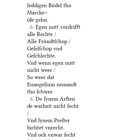
leddigen Buͤdel tho
Marcke=
(de gehn.
Egen nutt vordrifft
alle Rechte /
Alle Fruͤndtſchop /
Geſelſchop vnd
Geſchlechte.
Vnd wenn egen nutt
nicht weer /
So weer dat
Euangelium nemandt
tho ſchwer.
De ſynem Arſten
de warheit nicht ſecht
/
Vnd ſynem Preſter
bichtet vnrecht.
Vnd ock vnwar ſecht