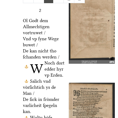
2
Ol Godt dem
Allmechtigen
vortruwet /
Vnd vp ſyne Wege
buwet /
De kan nicht tho
ſchanden werden /
Noch dort
W
edder hyr
vp Erden.
Salich vnd
voͤrſichtich ys de
Man /
De ſick in froͤmder
varlicheit ſpegeln
kan.
Wultu boͤſe