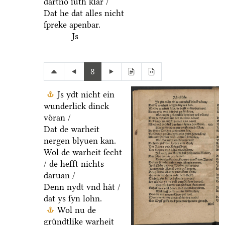
dartho ſuͤth klar /
Dat he dat alles nicht
ſpreke apenbar.
Js
8
Js ydt nicht ein
wunderlick dinck
voͤran /
Dat de warheit
nergen blyuen kan.
Wol de warheit ſecht
/ de hefft nichts
daruan /
Denn nydt vnd haͤt /
dat ys ſyn lohn.
Wol nu de
gruͤndtlike warheit