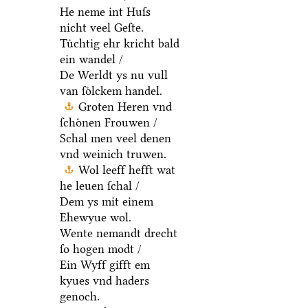
He neme int Huſs
nicht veel Geſte.
Tuͤchtig ehr kricht bald
ein wandel /
De Werldt ys nu vull
van ſoͤlckem handel.
Groten Heren vnd
ſchoͤnen Frouwen /
Schal men veel denen
vnd weinich truwen.
Wol leeff hefft wat
he leuen ſchal /
Dem ys mit einem
Ehewyue wol.
Wente nemandt drecht
ſo hogen modt /
Ein Wyff gifft em
kyues vnd haders
genoch.