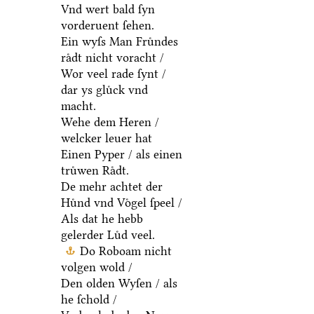
Vnd wert bald ſyn
vorderuent ſehen.
Ein wyſs Man Fruͤndes
raͤdt nicht voracht /
Wor veel rade ſynt /
dar ys gluͤck vnd
macht.
Wehe dem Heren /
welcker leuer hat
Einen Pyper / als einen
truͤwen Raͤdt.
De mehr achtet der
Huͤnd vnd Voͤgel ſpeel /
Als dat he hebb
gelerder Luͤd veel.
Do Roboam nicht
volgen wold /
Den olden Wyſen / als
he ſchold /