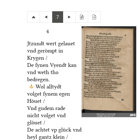
7
4
Jtzundt wert gelauet
vnd geroͤmpt in
Krygen /
De ſynen Vyendt kan
vnd weth tho
bedregen.
Wol alltydt
volget ſynem egen
Hoͤuet /
Vnd gudem rade
nicht volget vnd
gloͤuet /
De achtet vp gluͤck vnd
heyl gantz klein /