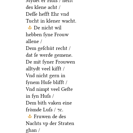
Mydet er Huſs / hefft
des klene acht /
Deſſe hefft Ehr vnd
Tucht in klener wacht.
De nicht wil
hebben ſyne Frouw
allene /
Dem geſchuͤt recht /
dat ſe werde gemene.
De mit ſyner Frouwen
alltydt veel kifft /
Vnd nicht gern in
ſynem Huſe blifft /
Vnd nimpt veel Geſte
in ſyn Huſs /
Dem bith vaken eine
froͤmde Luſs / ⁊c.
Fruwen de des
Nachts vp der Straten
ghan /