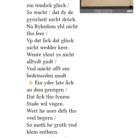
ein temlick gluͤck /
So wacht / dat dy de
gyricheit nicht druͤck.
Na Rykedom yhl nicht
tho ſeer /
Vp dat ſick dat gluͤck
nicht wedder keer.
Wente ylent ys nicht
alltydt gudt /
Vnd maͤckt offt ein
bedroͤueden modt.
Ein yder late ſick
an dem genoͤgen /
Dat ſick tho ſynem
Stade wil voͤgen.
Wert he auer dith tho
veel begern /
So moth he groth vnd
klein entbern.