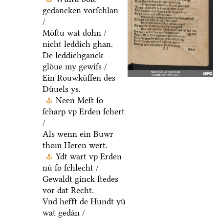
gedancken vorſchlan
/
Moͤſtu wat dohn /
nicht leddich ghan.
De leddichganck
gloͤue my gewiſs /
Ein Rouwkuͤſſen des
Duͤuels ys.
Neen Meſt ſo
ſcharp vp Erden ſchert
/
Als wenn ein Buwr
thom Heren wert.
Ydt wart vp Erden
nuͤ ſo ſchlecht /
Gewaldt ginck ſtedes
vor dat Recht.
Vnd hefft de Hundt yuͤ
wat gedaͤn /