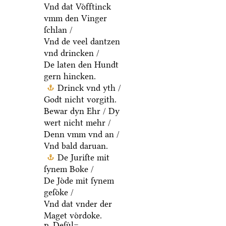
Vnd dat Voͤfftinck
vmm den Vinger
ſchlan /
Vnd de veel dantzen
vnd drincken /
De laten den Hundt
gern hincken.
Drinck vnd yth /
Godt nicht vorgith.
Bewar dyn Ehr / Dy
wert nicht mehr /
Denn vmm vnd an /
Vnd bald daruan.
De Juriſte mit
ſynem Boke /
De Joͤde mit ſynem
geſoͤke /
Vnd dat vnder der
Maget voͤrdoke.
Deſuͤl=