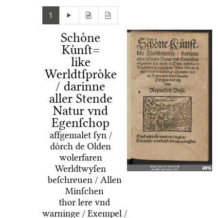
1
Schoͤne
Kuͤnſt=
like
Werldtſproͤke
/ darinne
aller Stende
Natur vnd
Egenſchop
affgemalet ſyn /
doͤrch de Olden
wolerfaren
Werldtwyſen
beſchreuen / Allen
Minſchen
thor lere vnd
warninge / Exempel /