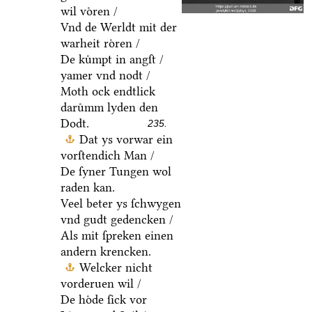
wil voͤren /
Vnd de Werldt mit der
warheit roͤren /
De kuͤmpt in angſt /
yamer vnd nodt /
Moth ock endtlick
daruͤmm lyden den
Dodt.
235.
Dat ys vorwar ein
vorſtendich Man /
De ſyner Tungen wol
raden kan.
Veel beter ys ſchwygen
vnd gudt gedencken /
Als mit ſpreken einen
andern krencken.
Welcker nicht
vorderuen wil /
De hoͤde ſick vor