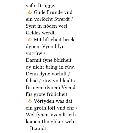
vaſte Bruͤgge.
Gude Fruͤnde vnd
ein vorſoͤcht Swerdt /
Synt in noͤden veel
Geldes werdt.
Mit liſticheit brick
dynem Vyend ſyn
vntruͤw /
Darmit ſyne boͤſsheit
dy nicht bring in ruͤw.
Denn dyne vorluſt /
ſchad / ruͤw vnd leidt /
Bringen dynem Vyend
ſuͤs grote froͤlicheit.
Voͤrtyden was dat
ein groth loff vnd ehr /
Wol ſynen Vyendt leth
kamen tho gliker weͤhr.
Jtzundt