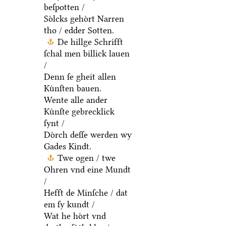
beſpotten /
Soͤlcks gehoͤrt Narren
tho / edder Sotten.
De hillge Schrifft
ſchal men billick lauen
/
Denn ſe gheit allen
Kuͤnſten bauen.
Wente alle ander
Kuͤnſte gebrecklick
ſynt /
Doͤrch deſſe werden wy
Gades Kindt.
Twe ogen / twe
Ohren vnd eine Mundt
/
Hefft de Minſche / dat
em ſy kundt /
Wat he hoͤrt vnd