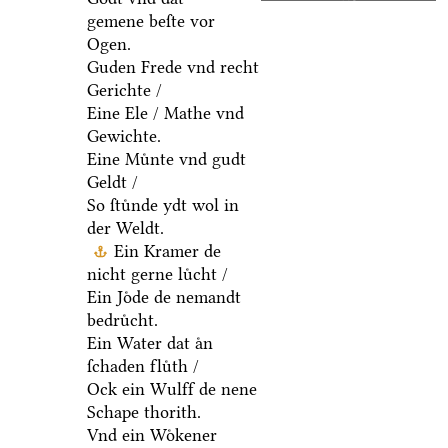
gemene beſte vor
Ogen.
Guden Frede vnd recht
Gerichte /
Eine Ele / Mathe vnd
Gewichte.
Eine Muͤnte vnd gudt
Geldt /
So ſtuͤnde ydt wol in
der Weldt.
Ein Kramer de
nicht gerne luͤcht /
Ein Joͤde de nemandt
bedruͤcht.
Ein Water dat aͤn
ſchaden fluͤth /
Ock ein Wulff de nene
Schape thorith.
Vnd ein Woͤkener