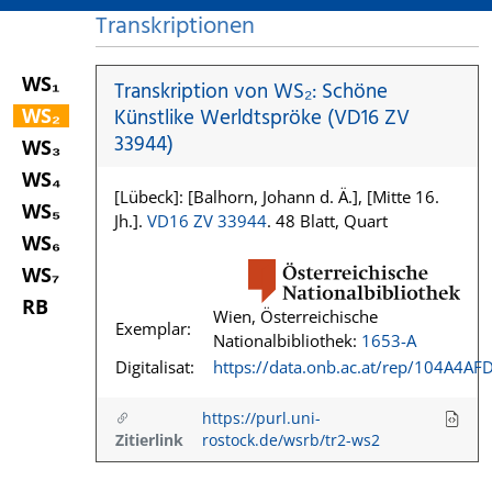
Transkriptionen
WS₁
Transkription von WS₂: Schöne
WS₂
Künstlike Werldtspröke (VD16 ZV
33944)
WS₃
WS₄
[Lübeck]: [Balhorn, Johann d. Ä.], [Mitte 16.
WS₅
Jh.].
VD16 ZV 33944
. 48 Blatt, Quart
WS₆
WS₇
RB
Wien, Österreichische
Exemplar:
Nationalbibliothek:
1653-A
Digitalisat:
https://data.onb.ac.at/rep/104A4AF
https://purl.uni-
Zitierlink
rostock.de/wsrb/tr2-ws2