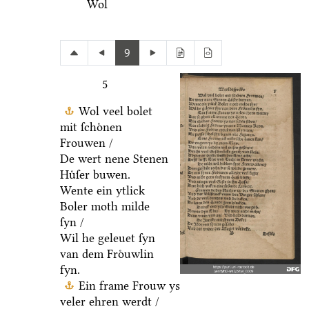
Wol
9
5
Wol veel bolet
mit ſchoͤnen
Frouwen /
De wert nene Stenen
Huͤſer buwen.
Wente ein ytlick
Boler moth milde
ſyn /
Wil he geleuet ſyn
van dem Froͤuwlin
fyn.
Ein frame Frouw ys
veler ehren werdt /