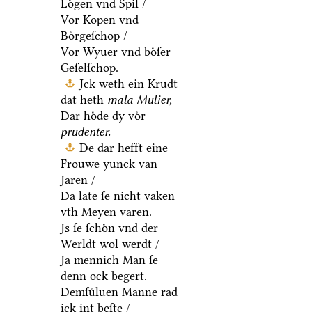
Loͤgen vnd Spil /
Vor Kopen vnd
Boͤrgeſchop /
Vor Wyuer vnd boͤſer
Geſelſchop.
Jck weth ein Krudt
dat heth
mala Mulier,
Dar hoͤde dy voͤr
prudenter.
De dar hefft eine
Frouwe yunck van
Jaren /
Da late ſe nicht vaken
vth Meyen varen.
Js ſe ſchoͤn vnd der
Werldt wol werdt /
Ja mennich Man ſe
denn ock begert.
Demſuͤluen Manne rad
ick int beſte /