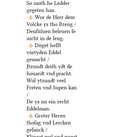
So moth he Ledder
gegeten han.
Wor de Herr dem
Volcke ys tho ſtreng /
Denſuͤluen beleuen ſe
nicht in de leng.
Doͤget hefft
voͤrtyden Eddel
gemacht /
Jtzundt deith ydt de
houardt vnd pracht.
Wol ytzundt veel
Freten vnd Supen kan
/
De ys nu ein recht
Eddelman.
Groter Heren
thoſag vnd Lercken
geſanck /
Klinget wol vnd waret