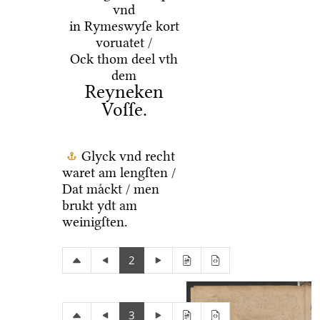
vnd
in Rymeswyſe kort
voruatet /
Ock thom deel vth
dem
Reyneken
Voſſe.
Glyck vnd recht
waret am lengſten /
Dat maͤckt / men
brukt ydt am
weinigſten.
2
3