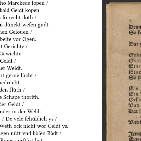
ho Marckede lopen /
bald Geldt kopen.
ſo recht doth /
n duͤnckt weſen gudt.
nen Gelouen /
beſte vor Ogen.
t Gerichte /
 Gewichte.
Geldt /
der Weldt.
t gerne luͤcht /
edruͤcht.
den fluͤth /
e Schape thorith.
er Geldt /
nder in der Weldt.
 De vele ſchuͤldich ys /
/ Weth ock nicht wor Geldt ys.
en nuͤtt vnd boͤſen Raͤdt /
Roma vorſtoͤrt hat.