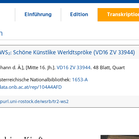
Einführung
Edition
Transkripti
n
 WS₂: Schöne Künstlike Werldtspröke (VD16 ZV 33944)
hann d. Ä.], [Mitte 16. Jh.].
VD16 ZV 33944
. 48 Blatt, Quart
terreichische Nationalbibliothek:
1653-A
/data.onb.ac.at/rep/104A4AFD
/purl.uni-rostock.de/wsrb/tr2-ws2