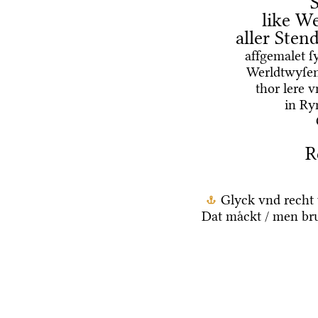
like We
aller Ste
affgemalet ſ
Werldtwyſen
thor lere 
in Ry
R
Glyck vnd recht 
Dat maͤckt / men br