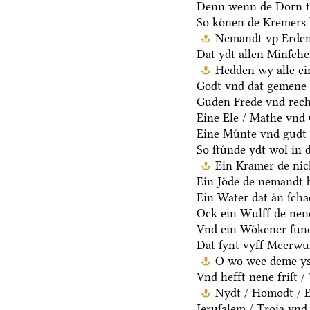
Denn wenn de Dorn t
So koͤnen de Kremers 
Nemandt vp Erden 
Dat ydt allen Minſche
Hedden wy alle ei
Godt vnd dat gemene 
Guden Frede vnd rech
Eine Ele / Mathe vnd
Eine Muͤnte vnd gudt 
So ſtuͤnde ydt wol in 
Ein Kramer de nich
Ein Joͤde de nemandt b
Ein Water dat aͤn ſcha
Ock ein Wulff de nen
Vnd ein Woͤkener ſund
Dat ſynt vyff Meerwu
O wo wee deme ys /
Vnd hefft nene friſt 
Nydt / Homodt / Eg
Jeruſalem / Troia vnd 