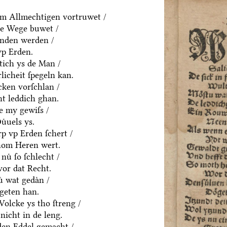
m Allmechtigen vortruwet /
ne Wege buwet /
anden werden /
vp Erden.
htich ys de Man /
rlicheit ſpegeln kan.
cken vorſchlan /
ht leddich ghan.
e my gewiſs /
uͤuels ys.
p vp Erden ſchert /
hom Heren wert.
nuͤ ſo ſchlecht /
vor dat Recht.
ͤ wat gedaͤn /
geten han.
olcke ys tho ſtreng /
nicht in de leng.
yden Eddel gemacht /