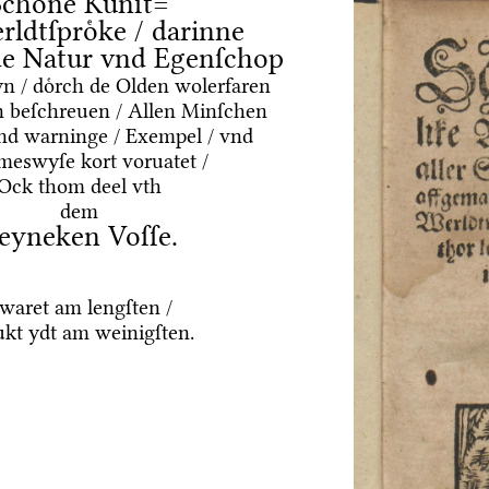
Schoͤne Kuͤnſt=
rldtſproͤke / darinne
nde Natur vnd Egenſchop
yn / doͤrch de Olden wolerfaren
 beſchreuen / Allen Minſchen
vnd warninge / Exempel / vnd
meswyſe kort voruatet /
Ock thom deel vth
dem
eyneken Voſſe.
waret am lengſten /
ukt ydt am weinigſten.