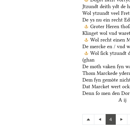
Jtzundt deith ydt de 
Wol ytzundt veel Fre
De ys nu ein recht E
Groter Heren thoſ
Klinget wol vnd waret
Wol recht einen M
De mercke en / vnd we
Wol ſick ytzundt 
(ghan
De moth vaken ſyn wa
Thom Marckede yderm
Dem ſyn gemoͤte nicht
Dat Marcket wert ock
Denn ſo men den Dore
A ij
4