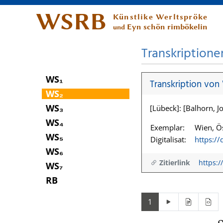
WSRB
Künstlike Werltspröke
Eyn schön rimbökelin
und
Transkriptione
WS₁
Transkription von
WS₂
WS₃
[Lübeck]: [Balhorn, Jo
WS₄
Exemplar:
Wien, Ös
WS₅
Digitalisat:
https:/
WS₆
Zitierlink
https:/
WS₇
RB
1