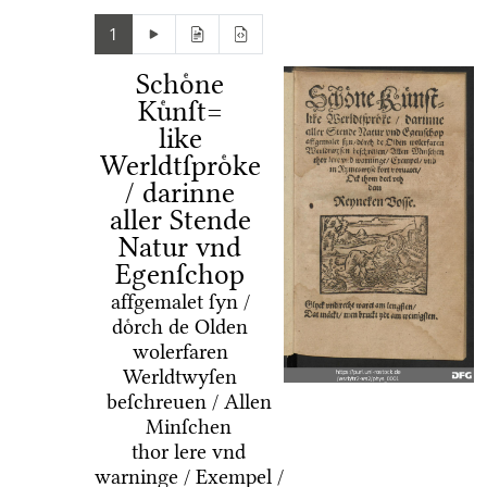
1
Schoͤne
Kuͤnſt=
like
Werldtſproͤke
/ darinne
aller Stende
Natur vnd
Egenſchop
affgemalet ſyn /
doͤrch de Olden
wolerfaren
Werldtwyſen
beſchreuen / Allen
Minſchen
thor lere vnd
warninge / Exempel /