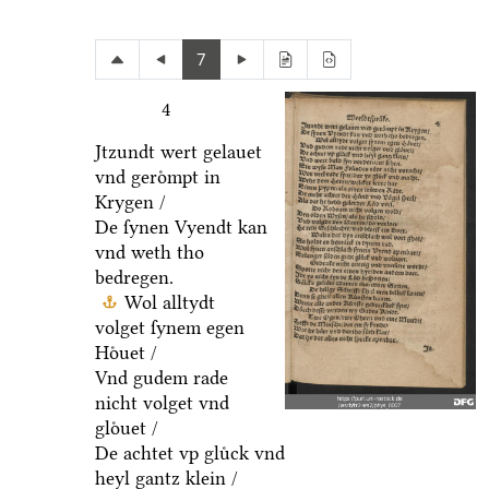
7
4
Jtzundt wert gelauet
vnd geroͤmpt in
Krygen /
De ſynen Vyendt kan
vnd weth tho
bedregen.
Wol alltydt
volget ſynem egen
Hoͤuet /
Vnd gudem rade
nicht volget vnd
gloͤuet /
De achtet vp gluͤck vnd
heyl gantz klein /