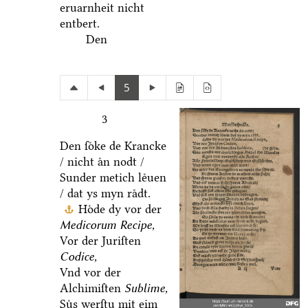
eruarnheit nicht
entbert.
Den
5
3
Den ſoͤke de Krancke
/ nicht aͤn nodt /
Sunder metich leͤuen
/ dat ys myn raͤdt.
Hoͤde dy vor der
Medicorum Recipe,
Vor der Juriſten
Codice,
Vnd vor der
Alchimiſten
Sublime,
Suͤs werſtu mit eim