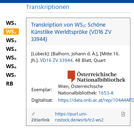
Transkriptionen
WS₁
Transkription von WS₂: Schöne
WS₂
Künstlike Werldtspröke (VD16 ZV
33944)
WS₃
WS₄
[Lübeck]: [Balhorn, Johann d. Ä.], [Mitte 16.
WS₅
Jh.].
VD16 ZV 33944
. 48 Blatt, Quart
WS₆
WS₇
RB
Wien, Österreichische
Exemplar:
Nationalbibliothek:
1653-A
Digitalisat:
https://data.onb.ac.at/rep/104A4AF
https://purl.uni-
Zitierlink
rostock.de/wsrb/tr2-ws2