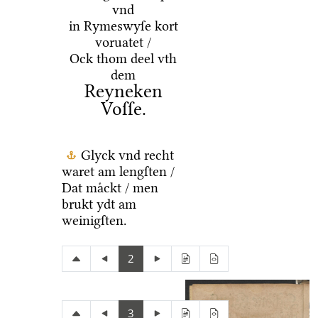
vnd
in Rymeswyſe kort
voruatet /
Ock thom deel vth
dem
Reyneken
Voſſe.
Glyck vnd recht
waret am lengſten /
Dat maͤckt / men
brukt ydt am
weinigſten.
2
3