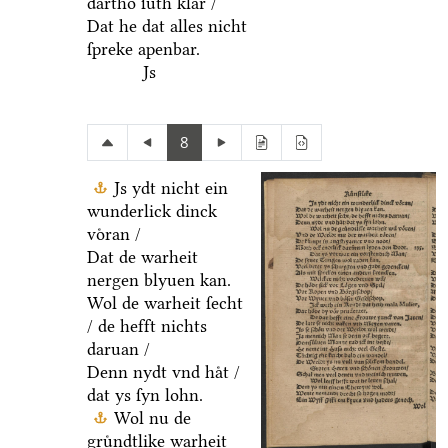
dartho ſuͤth klar /
Dat he dat alles nicht
ſpreke apenbar.
Js
8
Js ydt nicht ein
wunderlick dinck
voͤran /
Dat de warheit
nergen blyuen kan.
Wol de warheit ſecht
/ de hefft nichts
daruan /
Denn nydt vnd haͤt /
dat ys ſyn lohn.
Wol nu de
gruͤndtlike warheit