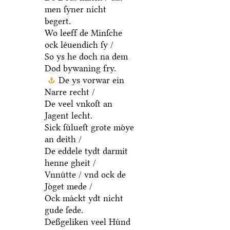
men ſyner nicht
begert.
Wo leeff de Minſche
ock leͤuendich ſy /
So ys he doch na dem
Dod bywaning fry.
De ys vorwar ein
Narre recht /
De veel vnkoſt an
Jagent lecht.
Sick ſuͤlueſt grote moͤye
an deith /
De eddele tydt darmit
henne gheit /
Vnnuͤtte / vnd ock de
Joͤget mede /
Ock maͤckt ydt nicht
gude ſede.
Deßgeliken veel Huͤnd