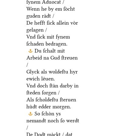
ſynem Aduocat /
Wenn he by em ſoͤcht
guden raͤdt /
De hefft ſick allein voͤr
gelagen /
Vnd ſick mit ſynem
ſchaden bedragen.
Du ſchalt mit
Arbeid na Gud ſtreuen
/
Glyck als woldeſtu hyr
ewich leͤuen.
Vnd doch ſtaͤn darby in
ſteden ſorgen /
Als ſcholdeſtu ſteruen
huͤdt edder morgen.
So ſchoͤn ys
nemandt noch ſo werdt
/
De Dodt maͤckt / dat