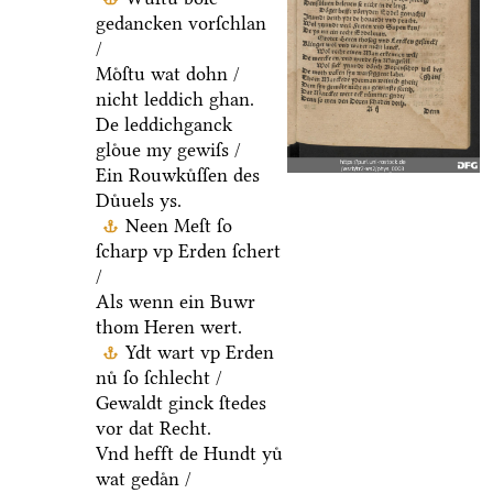
gedancken vorſchlan
/
Moͤſtu wat dohn /
nicht leddich ghan.
De leddichganck
gloͤue my gewiſs /
Ein Rouwkuͤſſen des
Duͤuels ys.
Neen Meſt ſo
ſcharp vp Erden ſchert
/
Als wenn ein Buwr
thom Heren wert.
Ydt wart vp Erden
nuͤ ſo ſchlecht /
Gewaldt ginck ſtedes
vor dat Recht.
Vnd hefft de Hundt yuͤ
wat gedaͤn /