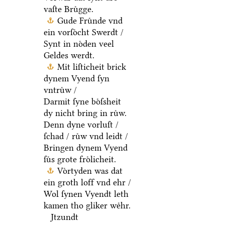
vaſte Bruͤgge.
Gude Fruͤnde vnd
ein vorſoͤcht Swerdt /
Synt in noͤden veel
Geldes werdt.
Mit liſticheit brick
dynem Vyend ſyn
vntruͤw /
Darmit ſyne boͤſsheit
dy nicht bring in ruͤw.
Denn dyne vorluſt /
ſchad / ruͤw vnd leidt /
Bringen dynem Vyend
ſuͤs grote froͤlicheit.
Voͤrtyden was dat
ein groth loff vnd ehr /
Wol ſynen Vyendt leth
kamen tho gliker weͤhr.
Jtzundt