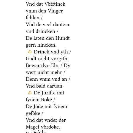
Vnd dat Voͤfftinck
vmm den Vinger
ſchlan /
Vnd de veel dantzen
vnd drincken /
De laten den Hundt
gern hincken.
Drinck vnd yth /
Godt nicht vorgith.
Bewar dyn Ehr / Dy
wert nicht mehr /
Denn vmm vnd an /
Vnd bald daruan.
De Juriſte mit
ſynem Boke /
De Joͤde mit ſynem
geſoͤke /
Vnd dat vnder der
Maget voͤrdoke.
Deſuͤl=