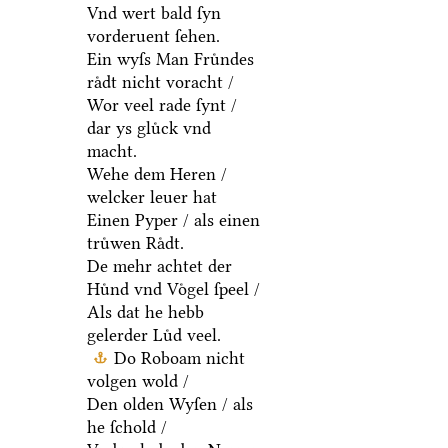
Vnd wert bald ſyn
vorderuent ſehen.
Ein wyſs Man Fruͤndes
raͤdt nicht voracht /
Wor veel rade ſynt /
dar ys gluͤck vnd
macht.
Wehe dem Heren /
welcker leuer hat
Einen Pyper / als einen
truͤwen Raͤdt.
De mehr achtet der
Huͤnd vnd Voͤgel ſpeel /
Als dat he hebb
gelerder Luͤd veel.
Do Roboam nicht
volgen wold /
Den olden Wyſen / als
he ſchold /