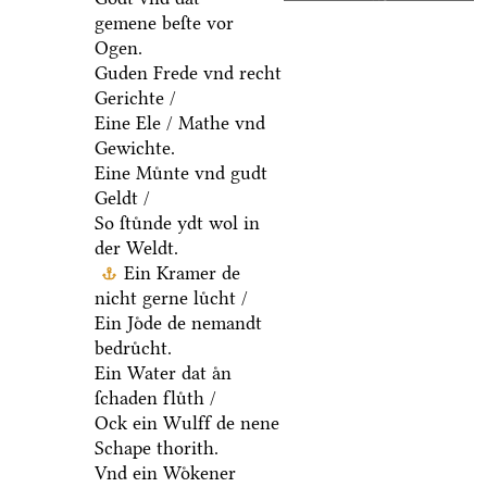
gemene beſte vor
Ogen.
Guden Frede vnd recht
Gerichte /
Eine Ele / Mathe vnd
Gewichte.
Eine Muͤnte vnd gudt
Geldt /
So ſtuͤnde ydt wol in
der Weldt.
Ein Kramer de
nicht gerne luͤcht /
Ein Joͤde de nemandt
bedruͤcht.
Ein Water dat aͤn
ſchaden fluͤth /
Ock ein Wulff de nene
Schape thorith.
Vnd ein Woͤkener