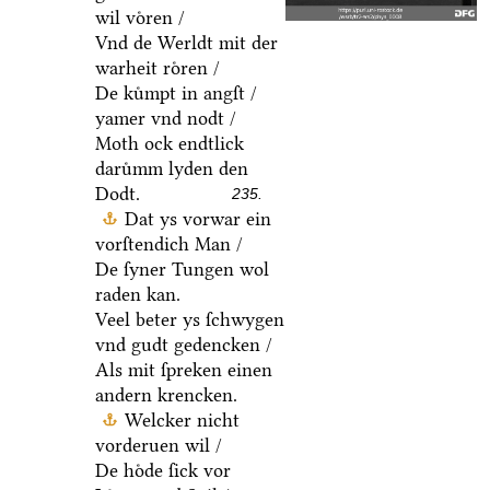
wil voͤren /
Vnd de Werldt mit der
warheit roͤren /
De kuͤmpt in angſt /
yamer vnd nodt /
Moth ock endtlick
daruͤmm lyden den
Dodt.
235.
Dat ys vorwar ein
vorſtendich Man /
De ſyner Tungen wol
raden kan.
Veel beter ys ſchwygen
vnd gudt gedencken /
Als mit ſpreken einen
andern krencken.
Welcker nicht
vorderuen wil /
De hoͤde ſick vor