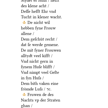
Mydet er Huſs / hefft
des klene acht /
Deſſe hefft Ehr vnd
Tucht in klener wacht.
De nicht wil
hebben ſyne Frouw
allene /
Dem geſchuͤt recht /
dat ſe werde gemene.
De mit ſyner Frouwen
alltydt veel kifft /
Vnd nicht gern in
ſynem Huſe blifft /
Vnd nimpt veel Geſte
in ſyn Huſs /
Dem bith vaken eine
froͤmde Luſs / ⁊c.
Fruwen de des
Nachts vp der Straten
ghan /