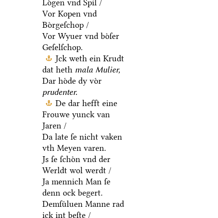
Loͤgen vnd Spil /
Vor Kopen vnd
Boͤrgeſchop /
Vor Wyuer vnd boͤſer
Geſelſchop.
Jck weth ein Krudt
dat heth
mala Mulier,
Dar hoͤde dy voͤr
prudenter.
De dar hefft eine
Frouwe yunck van
Jaren /
Da late ſe nicht vaken
vth Meyen varen.
Js ſe ſchoͤn vnd der
Werldt wol werdt /
Ja mennich Man ſe
denn ock begert.
Demſuͤluen Manne rad
ick int beſte /