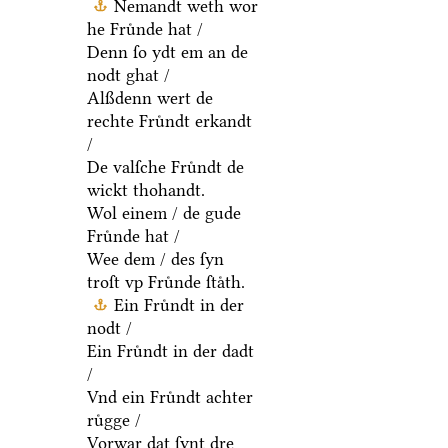
Nemandt weth wor
he Fruͤnde hat /
Denn ſo ydt em an de
nodt ghat /
Alßdenn wert de
rechte Fruͤndt erkandt
/
De valſche Fruͤndt de
wickt thohandt.
Wol einem / de gude
Fruͤnde hat /
Wee dem / des ſyn
troſt vp Fruͤnde ſtaͤth.
Ein Fruͤndt in der
nodt /
Ein Fruͤndt in der dadt
/
Vnd ein Fruͤndt achter
ruͤgge /
Vorwar dat ſynt dre