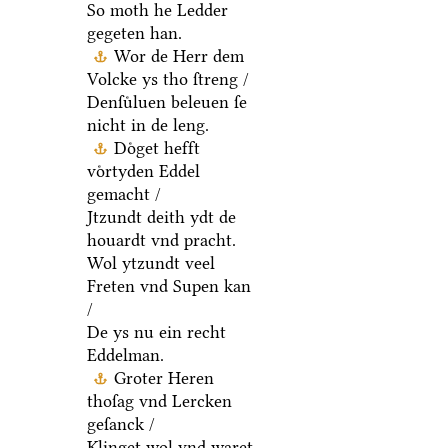
So moth he Ledder
gegeten han.
Wor de Herr dem
Volcke ys tho ſtreng /
Denſuͤluen beleuen ſe
nicht in de leng.
Doͤget hefft
voͤrtyden Eddel
gemacht /
Jtzundt deith ydt de
houardt vnd pracht.
Wol ytzundt veel
Freten vnd Supen kan
/
De ys nu ein recht
Eddelman.
Groter Heren
thoſag vnd Lercken
geſanck /
Klinget wol vnd waret