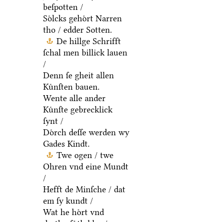
beſpotten /
Soͤlcks gehoͤrt Narren
tho / edder Sotten.
De hillge Schrifft
ſchal men billick lauen
/
Denn ſe gheit allen
Kuͤnſten bauen.
Wente alle ander
Kuͤnſte gebrecklick
ſynt /
Doͤrch deſſe werden wy
Gades Kindt.
Twe ogen / twe
Ohren vnd eine Mundt
/
Hefft de Minſche / dat
em ſy kundt /
Wat he hoͤrt vnd