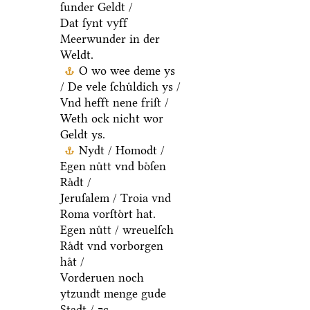
ſunder Geldt /
Dat ſynt vyff
Meerwunder in der
Weldt.
O wo wee deme ys
/ De vele ſchuͤldich ys /
Vnd hefft nene friſt /
Weth ock nicht wor
Geldt ys.
Nydt / Homodt /
Egen nuͤtt vnd boͤſen
Raͤdt /
Jeruſalem / Troia vnd
Roma vorſtoͤrt hat.
Egen nuͤtt / wreuelſch
Raͤdt vnd vorborgen
haͤt /
Vorderuen noch
ytzundt menge gude
Stadt / ⁊c.