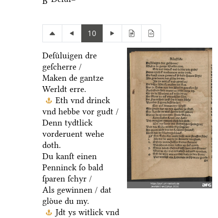
B
10
Deſuͤluigen dre
geſcherre /
Maken de gantze
Werldt erre.
Eth vnd drinck
vnd hebbe vor gudt /
Denn tydtlick
vorderuent wehe
doth.
Du kanſt einen
Penninck ſo bald
ſparen ſchyr /
Als gewinnen / dat
gloͤue du my.
Jdt ys witlick vnd