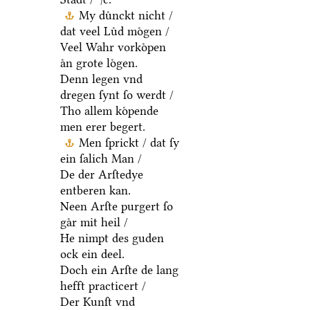
My duͤnckt nicht /
dat veel Luͤd moͤgen /
Veel Wahr vorkoͤpen
aͤn grote loͤgen.
Denn legen vnd
dregen ſynt ſo werdt /
Tho allem koͤpende
men erer begert.
Men ſprickt / dat ſy
ein ſalich Man /
De der Arſtedye
entberen kan.
Neen Arſte purgert ſo
gaͤr mit heil /
He nimpt des guden
ock ein deel.
Doch ein Arſte de lang
hefft practicert /
Der Kunſt vnd