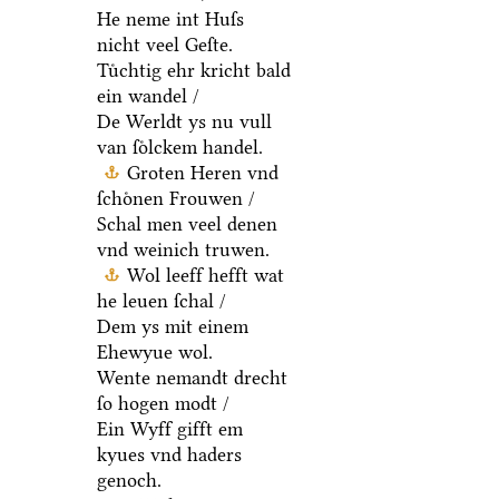
He neme int Huſs
nicht veel Geſte.
Tuͤchtig ehr kricht bald
ein wandel /
De Werldt ys nu vull
van ſoͤlckem handel.
Groten Heren vnd
ſchoͤnen Frouwen /
Schal men veel denen
vnd weinich truwen.
Wol leeff hefft wat
he leuen ſchal /
Dem ys mit einem
Ehewyue wol.
Wente nemandt drecht
ſo hogen modt /
Ein Wyff gifft em
kyues vnd haders
genoch.