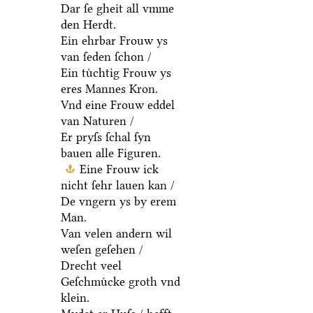
Dar ſe gheit all vmme
den Herdt.
Ein ehrbar Frouw ys
van ſeden ſchon /
Ein tuͤchtig Frouw ys
eres Mannes Kron.
Vnd eine Frouw eddel
van Naturen /
Er pryſs ſchal ſyn
bauen alle Figuren.
Eine Frouw ick
nicht ſehr lauen kan /
De vngern ys by erem
Man.
Van velen andern wil
weſen geſehen /
Drecht veel
Geſchmuͤcke groth vnd
klein.