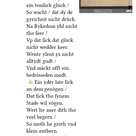
ein temlick gluͤck /
So wacht / dat dy de
gyricheit nicht druͤck.
Na Rykedom yhl nicht
tho ſeer /
Vp dat ſick dat gluͤck
nicht wedder keer.
Wente ylent ys nicht
alltydt gudt /
Vnd maͤckt offt ein
bedroͤueden modt.
Ein yder late ſick
an dem genoͤgen /
Dat ſick tho ſynem
Stade wil voͤgen.
Wert he auer dith tho
veel begern /
So moth he groth vnd
klein entbern.