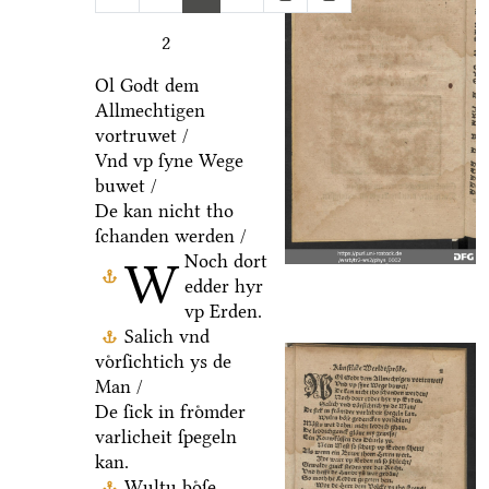
2
Ol Godt dem
Allmechtigen
vortruwet /
Vnd vp ſyne Wege
buwet /
De kan nicht tho
ſchanden werden /
Noch dort
W
edder hyr
vp Erden.
Salich vnd
voͤrſichtich ys de
Man /
De ſick in froͤmder
varlicheit ſpegeln
kan.
Wultu boͤſe