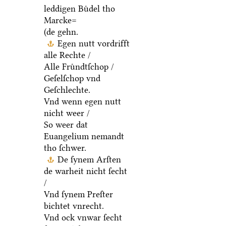
leddigen Buͤdel tho
Marcke=
(de gehn.
Egen nutt vordrifft
alle Rechte /
Alle Fruͤndtſchop /
Geſelſchop vnd
Geſchlechte.
Vnd wenn egen nutt
nicht weer /
So weer dat
Euangelium nemandt
tho ſchwer.
De ſynem Arſten
de warheit nicht ſecht
/
Vnd ſynem Preſter
bichtet vnrecht.
Vnd ock vnwar ſecht