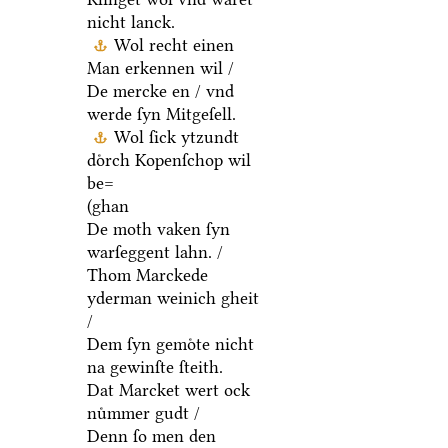
nicht lanck.
Wol recht einen
Man erkennen wil /
De mercke en / vnd
werde ſyn Mitgeſell.
Wol ſick ytzundt
doͤrch Kopenſchop wil
be=
(ghan
De moth vaken ſyn
warſeggent lahn. /
Thom Marckede
yderman weinich gheit
/
Dem ſyn gemoͤte nicht
na gewinſte ſteith.
Dat Marcket wert ock
nuͤmmer gudt /
Denn ſo men den