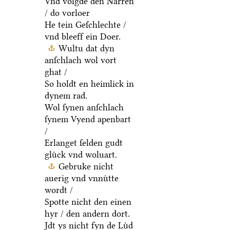
Vnd volgde den Narren
/ do vorloer
He tein Geſchlechte /
vnd bleeff ein Doer.
Wultu dat dyn
anſchlach wol vort
ghat /
So holdt en heimlick in
dynem rad.
Wol ſynen anſchlach
ſynem Vyend apenbart
/
Erlanget ſelden gudt
gluͤck vnd woluart.
Gebruke nicht
auerig vnd vnnuͤtte
wordt /
Spotte nicht den einen
hyr / den andern dort.
Jdt ys nicht fyn de Luͤd