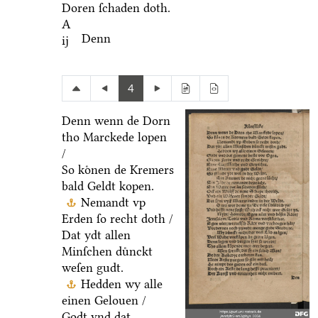
Doren ſchaden doth.
A
Denn
ij
4
Denn wenn de Dorn
tho Marckede lopen
/
So koͤnen de Kremers
bald Geldt kopen.
Nemandt vp
Erden ſo recht doth /
Dat ydt allen
Minſchen duͤnckt
weſen gudt.
Hedden wy alle
einen Gelouen /
Godt vnd dat