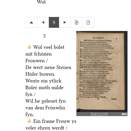
Wol
9
5
Wol veel bolet
mit ſchoͤnen
Frouwen /
De wert nene Stenen
Huͤſer buwen.
Wente ein ytlick
Boler moth milde
ſyn /
Wil he geleuet ſyn
van dem Froͤuwlin
fyn.
Ein frame Frouw ys
veler ehren werdt /