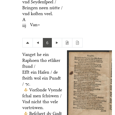
vnd Seydenſpeel /
Bringen neen nuͤtte /
vnd koſten veel.
A
Van=
iij
6
Vanget he ein
Raphoen tho etliker
ſtund /
Efft ein Haſen / de
ſteith wol ein Pundt
/ ⁊c.
Vorſoͤnde Vyende
ſchal men ſchuͤwen /
Vnd nicht tho vele
vortruͤwen.
Beſchert dy Godt