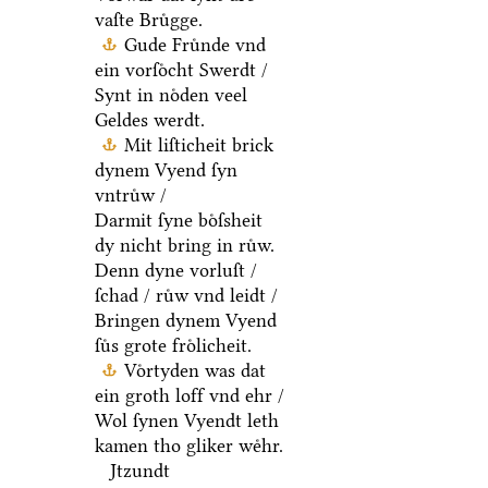
vaſte Bruͤgge.
Gude Fruͤnde vnd
ein vorſoͤcht Swerdt /
Synt in noͤden veel
Geldes werdt.
Mit liſticheit brick
dynem Vyend ſyn
vntruͤw /
Darmit ſyne boͤſsheit
dy nicht bring in ruͤw.
Denn dyne vorluſt /
ſchad / ruͤw vnd leidt /
Bringen dynem Vyend
ſuͤs grote froͤlicheit.
Voͤrtyden was dat
ein groth loff vnd ehr /
Wol ſynen Vyendt leth
kamen tho gliker weͤhr.
Jtzundt