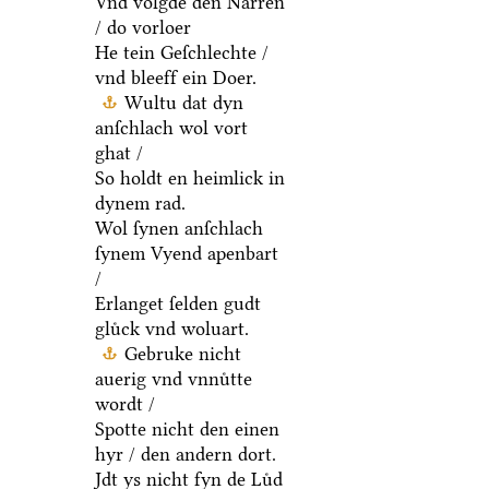
Vnd volgde den Narren
/ do vorloer
He tein Geſchlechte /
vnd bleeff ein Doer.
Wultu dat dyn
anſchlach wol vort
ghat /
So holdt en heimlick in
dynem rad.
Wol ſynen anſchlach
ſynem Vyend apenbart
/
Erlanget ſelden gudt
gluͤck vnd woluart.
Gebruke nicht
auerig vnd vnnuͤtte
wordt /
Spotte nicht den einen
hyr / den andern dort.
Jdt ys nicht fyn de Luͤd