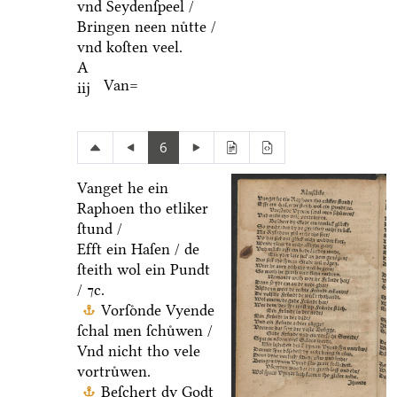
vnd Seydenſpeel /
Bringen neen nuͤtte /
vnd koſten veel.
A
Van=
iij
6
Vanget he ein
Raphoen tho etliker
ſtund /
Efft ein Haſen / de
ſteith wol ein Pundt
/ ⁊c.
Vorſoͤnde Vyende
ſchal men ſchuͤwen /
Vnd nicht tho vele
vortruͤwen.
Beſchert dy Godt