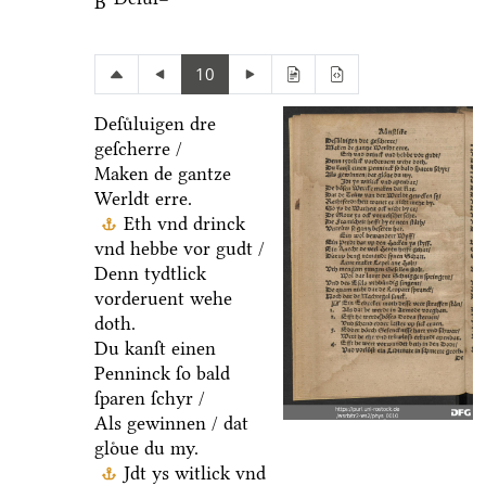
B
10
Deſuͤluigen dre
geſcherre /
Maken de gantze
Werldt erre.
Eth vnd drinck
vnd hebbe vor gudt /
Denn tydtlick
vorderuent wehe
doth.
Du kanſt einen
Penninck ſo bald
ſparen ſchyr /
Als gewinnen / dat
gloͤue du my.
Jdt ys witlick vnd