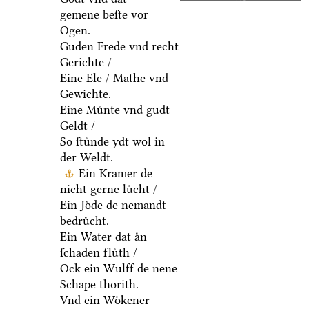
gemene beſte vor
Ogen.
Guden Frede vnd recht
Gerichte /
Eine Ele / Mathe vnd
Gewichte.
Eine Muͤnte vnd gudt
Geldt /
So ſtuͤnde ydt wol in
der Weldt.
Ein Kramer de
nicht gerne luͤcht /
Ein Joͤde de nemandt
bedruͤcht.
Ein Water dat aͤn
ſchaden fluͤth /
Ock ein Wulff de nene
Schape thorith.
Vnd ein Woͤkener