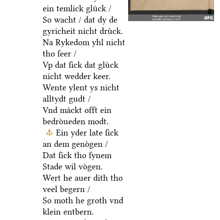
ein temlick gluͤck /
So wacht / dat dy de
gyricheit nicht druͤck.
Na Rykedom yhl nicht
tho ſeer /
Vp dat ſick dat gluͤck
nicht wedder keer.
Wente ylent ys nicht
alltydt gudt /
Vnd maͤckt offt ein
bedroͤueden modt.
Ein yder late ſick
an dem genoͤgen /
Dat ſick tho ſynem
Stade wil voͤgen.
Wert he auer dith tho
veel begern /
So moth he groth vnd
klein entbern.