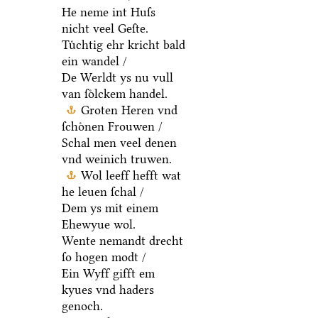
He neme int Huſs
nicht veel Geſte.
Tuͤchtig ehr kricht bald
ein wandel /
De Werldt ys nu vull
van ſoͤlckem handel.
Groten Heren vnd
ſchoͤnen Frouwen /
Schal men veel denen
vnd weinich truwen.
Wol leeff hefft wat
he leuen ſchal /
Dem ys mit einem
Ehewyue wol.
Wente nemandt drecht
ſo hogen modt /
Ein Wyff gifft em
kyues vnd haders
genoch.