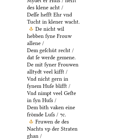
Mydet er Huſs / hefft
des klene acht /
Deſſe hefft Ehr vnd
Tucht in klener wacht.
De nicht wil
hebben ſyne Frouw
allene /
Dem geſchuͤt recht /
dat ſe werde gemene.
De mit ſyner Frouwen
alltydt veel kifft /
Vnd nicht gern in
ſynem Huſe blifft /
Vnd nimpt veel Geſte
in ſyn Huſs /
Dem bith vaken eine
froͤmde Luſs / ⁊c.
Fruwen de des
Nachts vp der Straten
ghan /