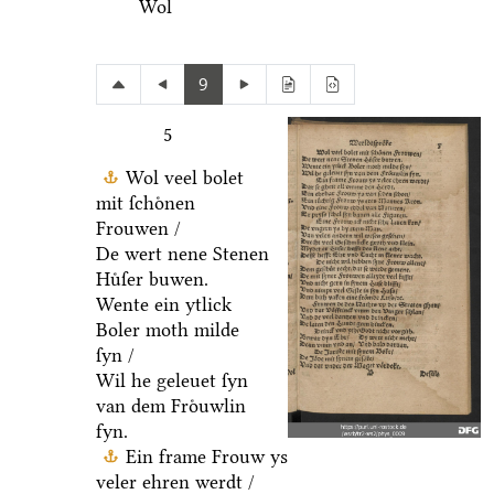
Wol
9
5
Wol veel bolet
mit ſchoͤnen
Frouwen /
De wert nene Stenen
Huͤſer buwen.
Wente ein ytlick
Boler moth milde
ſyn /
Wil he geleuet ſyn
van dem Froͤuwlin
fyn.
Ein frame Frouw ys
veler ehren werdt /