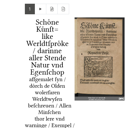
1
Schoͤne
Kuͤnſt=
like
Werldtſproͤke
/ darinne
aller Stende
Natur vnd
Egenſchop
affgemalet ſyn /
doͤrch de Olden
wolerfaren
Werldtwyſen
beſchreuen / Allen
Minſchen
thor lere vnd
warninge / Exempel /