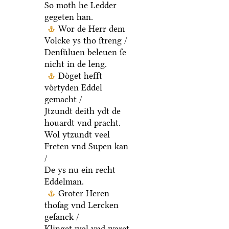
So moth he Ledder
gegeten han.
Wor de Herr dem
Volcke ys tho ſtreng /
Denſuͤluen beleuen ſe
nicht in de leng.
Doͤget hefft
voͤrtyden Eddel
gemacht /
Jtzundt deith ydt de
houardt vnd pracht.
Wol ytzundt veel
Freten vnd Supen kan
/
De ys nu ein recht
Eddelman.
Groter Heren
thoſag vnd Lercken
geſanck /
Klinget wol vnd waret