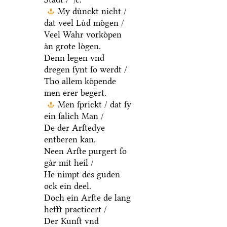
My duͤnckt nicht /
dat veel Luͤd moͤgen /
Veel Wahr vorkoͤpen
aͤn grote loͤgen.
Denn legen vnd
dregen ſynt ſo werdt /
Tho allem koͤpende
men erer begert.
Men ſprickt / dat ſy
ein ſalich Man /
De der Arſtedye
entberen kan.
Neen Arſte purgert ſo
gaͤr mit heil /
He nimpt des guden
ock ein deel.
Doch ein Arſte de lang
hefft practicert /
Der Kunſt vnd