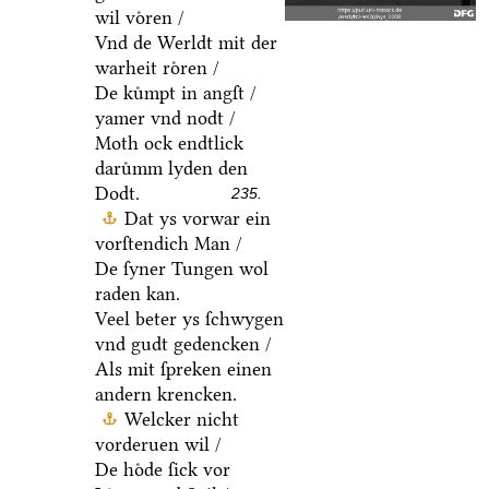
wil voͤren /
Vnd de Werldt mit der
warheit roͤren /
De kuͤmpt in angſt /
yamer vnd nodt /
Moth ock endtlick
daruͤmm lyden den
Dodt.
235.
Dat ys vorwar ein
vorſtendich Man /
De ſyner Tungen wol
raden kan.
Veel beter ys ſchwygen
vnd gudt gedencken /
Als mit ſpreken einen
andern krencken.
Welcker nicht
vorderuen wil /
De hoͤde ſick vor