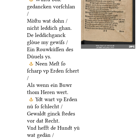
gedancken vorſchlan
/
Moͤſtu wat dohn /
nicht leddich ghan.
De leddichganck
gloͤue my gewiſs /
Ein Rouwkuͤſſen des
Duͤuels ys.
Neen Meſt ſo
ſcharp vp Erden ſchert
/
Als wenn ein Buwr
thom Heren wert.
Ydt wart vp Erden
nuͤ ſo ſchlecht /
Gewaldt ginck ſtedes
vor dat Recht.
Vnd hefft de Hundt yuͤ
wat gedaͤn /