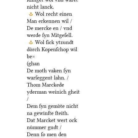
nicht lanck.
Wol recht einen
Man erkennen wil /
De mercke en / vnd
werde ſyn Mitgeſell.
Wol ſick ytzundt
doͤrch Kopenſchop wil
be=
(ghan
De moth vaken ſyn
warſeggent lahn. /
Thom Marckede
yderman weinich gheit
/
Dem ſyn gemoͤte nicht
na gewinſte ſteith.
Dat Marcket wert ock
nuͤmmer gudt /
Denn ſo men den