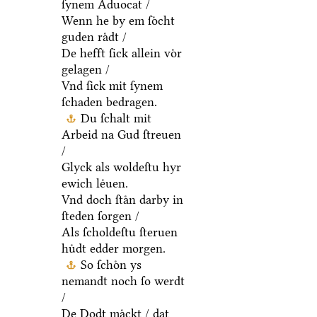
ſynem Aduocat /
Wenn he by em ſoͤcht
guden raͤdt /
De hefft ſick allein voͤr
gelagen /
Vnd ſick mit ſynem
ſchaden bedragen.
Du ſchalt mit
Arbeid na Gud ſtreuen
/
Glyck als woldeſtu hyr
ewich leͤuen.
Vnd doch ſtaͤn darby in
ſteden ſorgen /
Als ſcholdeſtu ſteruen
huͤdt edder morgen.
So ſchoͤn ys
nemandt noch ſo werdt
/
De Dodt maͤckt / dat