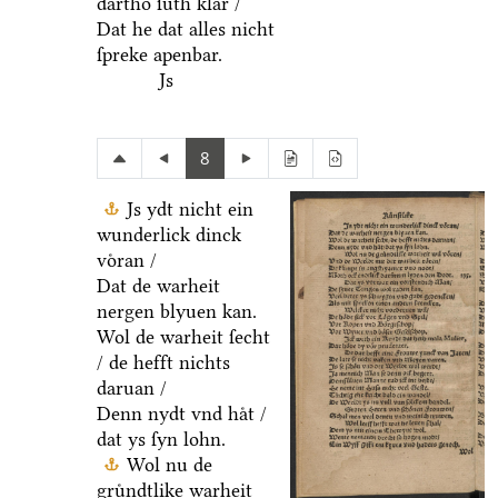
dartho ſuͤth klar /
Dat he dat alles nicht
ſpreke apenbar.
Js
8
Js ydt nicht ein
wunderlick dinck
voͤran /
Dat de warheit
nergen blyuen kan.
Wol de warheit ſecht
/ de hefft nichts
daruan /
Denn nydt vnd haͤt /
dat ys ſyn lohn.
Wol nu de
gruͤndtlike warheit