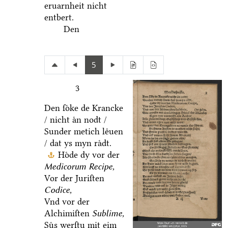
eruarnheit nicht
entbert.
Den
5
3
Den ſoͤke de Krancke
/ nicht aͤn nodt /
Sunder metich leͤuen
/ dat ys myn raͤdt.
Hoͤde dy vor der
Medicorum Recipe,
Vor der Juriſten
Codice,
Vnd vor der
Alchimiſten
Sublime,
Suͤs werſtu mit eim