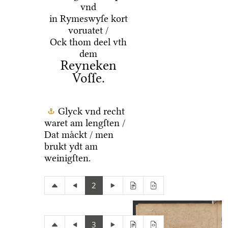
vnd
in Rymeswyſe kort
voruatet /
Ock thom deel vth
dem
Reyneken
Voſſe.
Glyck vnd recht
waret am lengſten /
Dat maͤckt / men
brukt ydt am
weinigſten.
2
3