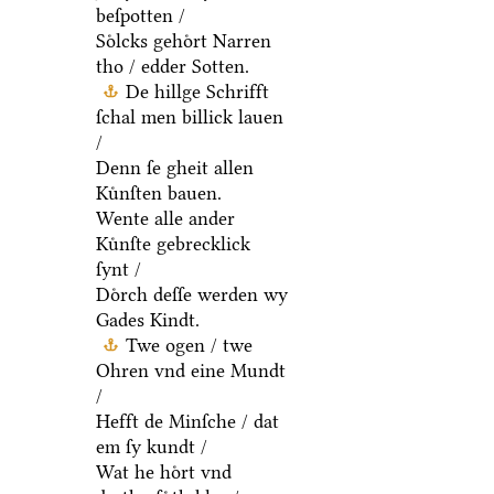
beſpotten /
Soͤlcks gehoͤrt Narren
tho / edder Sotten.
De hillge Schrifft
ſchal men billick lauen
/
Denn ſe gheit allen
Kuͤnſten bauen.
Wente alle ander
Kuͤnſte gebrecklick
ſynt /
Doͤrch deſſe werden wy
Gades Kindt.
Twe ogen / twe
Ohren vnd eine Mundt
/
Hefft de Minſche / dat
em ſy kundt /
Wat he hoͤrt vnd