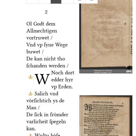
2
Ol Godt dem
Allmechtigen
vortruwet /
Vnd vp ſyne Wege
buwet /
De kan nicht tho
ſchanden werden /
Noch dort
W
edder hyr
vp Erden.
Salich vnd
voͤrſichtich ys de
Man /
De ſick in froͤmder
varlicheit ſpegeln
kan.
Wultu boͤſe