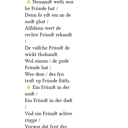
Nemandt weth wor
he Fruͤnde hat /
Denn ſo ydt em an de
nodt ghat /
Alßdenn wert de
rechte Fruͤndt erkandt
/
De valſche Fruͤndt de
wickt thohandt.
Wol einem / de gude
Fruͤnde hat /
Wee dem / des ſyn
troſt vp Fruͤnde ſtaͤth.
Ein Fruͤndt in der
nodt /
Ein Fruͤndt in der dadt
/
Vnd ein Fruͤndt achter
ruͤgge /
Vorwar dat ſynt dre