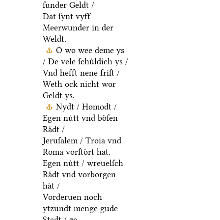
ſunder Geldt /
Dat ſynt vyff
Meerwunder in der
Weldt.
O wo wee deme ys
/ De vele ſchuͤldich ys /
Vnd hefft nene friſt /
Weth ock nicht wor
Geldt ys.
Nydt / Homodt /
Egen nuͤtt vnd boͤſen
Raͤdt /
Jeruſalem / Troia vnd
Roma vorſtoͤrt hat.
Egen nuͤtt / wreuelſch
Raͤdt vnd vorborgen
haͤt /
Vorderuen noch
ytzundt menge gude
Stadt / ⁊c.