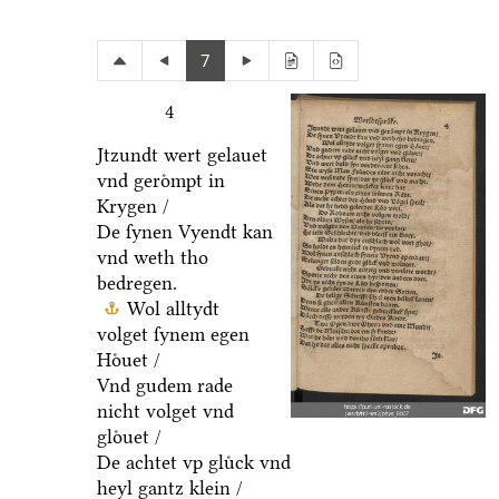
7
4
Jtzundt wert gelauet
vnd geroͤmpt in
Krygen /
De ſynen Vyendt kan
vnd weth tho
bedregen.
Wol alltydt
volget ſynem egen
Hoͤuet /
Vnd gudem rade
nicht volget vnd
gloͤuet /
De achtet vp gluͤck vnd
heyl gantz klein /