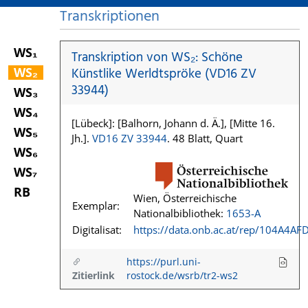
Transkriptionen
WS₁
Transkription von WS₂: Schöne
WS₂
Künstlike Werldtspröke (VD16 ZV
33944)
WS₃
WS₄
[Lübeck]: [Balhorn, Johann d. Ä.], [Mitte 16.
WS₅
Jh.].
VD16 ZV 33944
. 48 Blatt, Quart
WS₆
WS₇
RB
Wien, Österreichische
Exemplar:
Nationalbibliothek:
1653-A
Digitalisat:
https://data.onb.ac.at/rep/104A4AF
https://purl.uni-
Zitierlink
rostock.de/wsrb/tr2-ws2