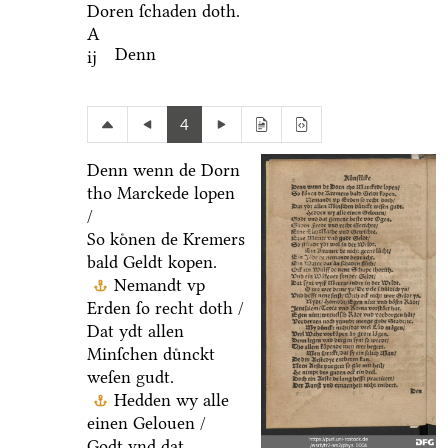
Doren ſchaden doth.
A
Denn
ij
4
Denn wenn de Dorn
tho Marckede lopen
/
So koͤnen de Kremers
bald Geldt kopen.
Nemandt vp
Erden ſo recht doth /
Dat ydt allen
Minſchen duͤnckt
weſen gudt.
Hedden wy alle
einen Gelouen /
Godt vnd dat