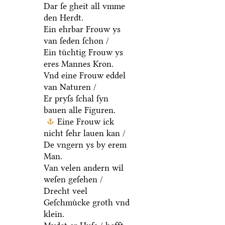
Dar ſe gheit all vmme
den Herdt.
Ein ehrbar Frouw ys
van ſeden ſchon /
Ein tuͤchtig Frouw ys
eres Mannes Kron.
Vnd eine Frouw eddel
van Naturen /
Er pryſs ſchal ſyn
bauen alle Figuren.
Eine Frouw ick
nicht ſehr lauen kan /
De vngern ys by erem
Man.
Van velen andern wil
weſen geſehen /
Drecht veel
Geſchmuͤcke groth vnd
klein.