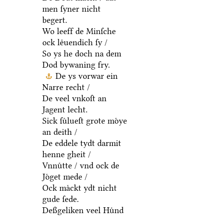
men ſyner nicht
begert.
Wo leeff de Minſche
ock leͤuendich ſy /
So ys he doch na dem
Dod bywaning fry.
De ys vorwar ein
Narre recht /
De veel vnkoſt an
Jagent lecht.
Sick ſuͤlueſt grote moͤye
an deith /
De eddele tydt darmit
henne gheit /
Vnnuͤtte / vnd ock de
Joͤget mede /
Ock maͤckt ydt nicht
gude ſede.
Deßgeliken veel Huͤnd