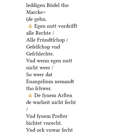
leddigen Buͤdel tho
Marcke=
(de gehn.
Egen nutt vordrifft
alle Rechte /
Alle Fruͤndtſchop /
Geſelſchop vnd
Geſchlechte.
Vnd wenn egen nutt
nicht weer /
So weer dat
Euangelium nemandt
tho ſchwer.
De ſynem Arſten
de warheit nicht ſecht
/
Vnd ſynem Preſter
bichtet vnrecht.
Vnd ock vnwar ſecht