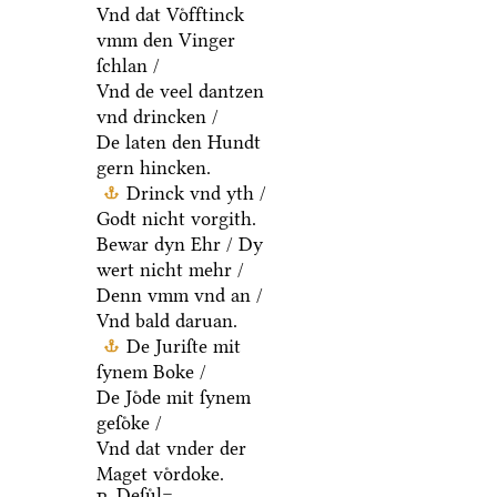
Vnd dat Voͤfftinck
vmm den Vinger
ſchlan /
Vnd de veel dantzen
vnd drincken /
De laten den Hundt
gern hincken.
Drinck vnd yth /
Godt nicht vorgith.
Bewar dyn Ehr / Dy
wert nicht mehr /
Denn vmm vnd an /
Vnd bald daruan.
De Juriſte mit
ſynem Boke /
De Joͤde mit ſynem
geſoͤke /
Vnd dat vnder der
Maget voͤrdoke.
Deſuͤl=