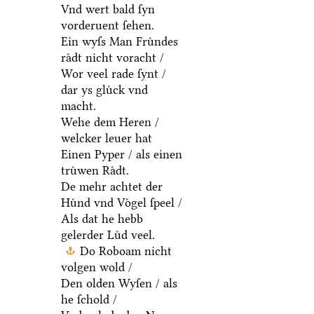
Vnd wert bald ſyn
vorderuent ſehen.
Ein wyſs Man Fruͤndes
raͤdt nicht voracht /
Wor veel rade ſynt /
dar ys gluͤck vnd
macht.
Wehe dem Heren /
welcker leuer hat
Einen Pyper / als einen
truͤwen Raͤdt.
De mehr achtet der
Huͤnd vnd Voͤgel ſpeel /
Als dat he hebb
gelerder Luͤd veel.
Do Roboam nicht
volgen wold /
Den olden Wyſen / als
he ſchold /