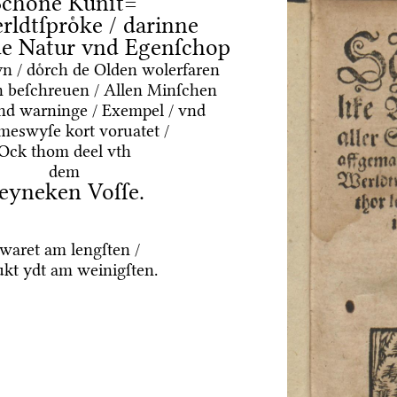
Schoͤne Kuͤnſt=
rldtſproͤke / darinne
nde Natur vnd Egenſchop
yn / doͤrch de Olden wolerfaren
 beſchreuen / Allen Minſchen
vnd warninge / Exempel / vnd
meswyſe kort voruatet /
Ock thom deel vth
dem
eyneken Voſſe.
waret am lengſten /
ukt ydt am weinigſten.