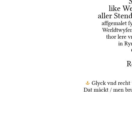
like We
aller Ste
affgemalet ſ
Werldtwyſen
thor lere 
in Ry
R
Glyck vnd recht 
Dat maͤckt / men br