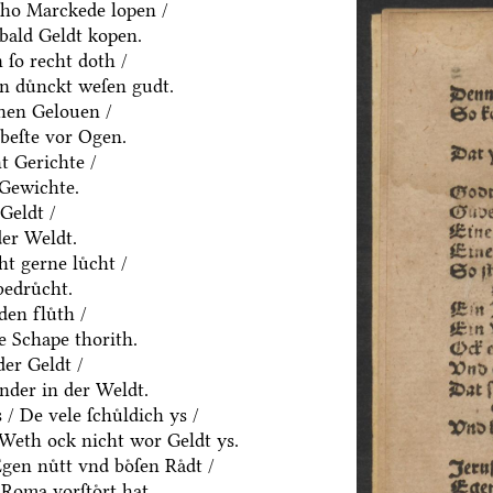
ho Marckede lopen /
bald Geldt kopen.
ſo recht doth /
n duͤnckt weſen gudt.
nen Gelouen /
beſte vor Ogen.
t Gerichte /
 Gewichte.
Geldt /
der Weldt.
t gerne luͤcht /
edruͤcht.
den fluͤth /
e Schape thorith.
er Geldt /
nder in der Weldt.
 De vele ſchuͤldich ys /
/ Weth ock nicht wor Geldt ys.
en nuͤtt vnd boͤſen Raͤdt /
Roma vorſtoͤrt hat.