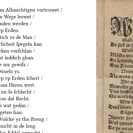
m Allmechtigen vortruwet /
ne Wege buwet /
anden werden /
vp Erden.
htich ys de Man /
rlicheit ſpegeln kan.
cken vorſchlan /
ht leddich ghan.
e my gewiſs /
uͤuels ys.
p vp Erden ſchert /
hom Heren wert.
nuͤ ſo ſchlecht /
vor dat Recht.
ͤ wat gedaͤn /
geten han.
olcke ys tho ſtreng /
nicht in de leng.
yden Eddel gemacht /