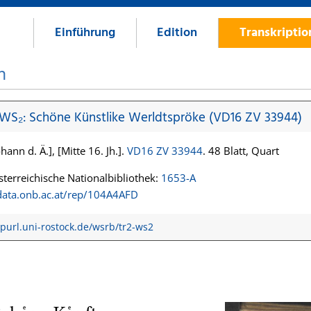
Einführung
Edition
Transkripti
n
 WS₂: Schöne Künstlike Werldtspröke (VD16 ZV 33944)
hann d. Ä.], [Mitte 16. Jh.].
VD16 ZV 33944
. 48 Blatt, Quart
terreichische Nationalbibliothek:
1653-A
/data.onb.ac.at/rep/104A4AFD
/purl.uni-rostock.de/wsrb/tr2-ws2