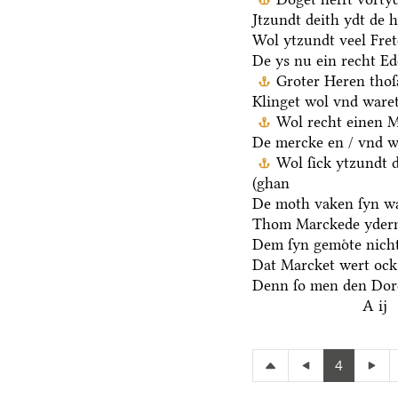
Jtzundt deith ydt de 
Wol ytzundt veel Fre
De ys nu ein recht E
Groter Heren thoſ
Klinget wol vnd waret
Wol recht einen M
De mercke en / vnd we
Wol ſick ytzundt 
(ghan
De moth vaken ſyn wa
Thom Marckede yderm
Dem ſyn gemoͤte nicht
Dat Marcket wert ock
Denn ſo men den Dore
A ij
4