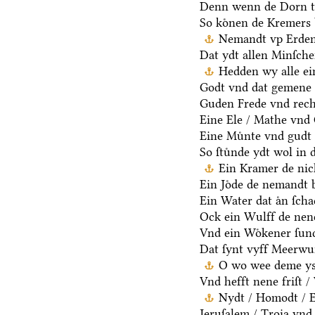
Denn wenn de Dorn t
So koͤnen de Kremers 
Nemandt vp Erden 
Dat ydt allen Minſche
Hedden wy alle ei
Godt vnd dat gemene 
Guden Frede vnd rech
Eine Ele / Mathe vnd
Eine Muͤnte vnd gudt 
So ſtuͤnde ydt wol in 
Ein Kramer de nich
Ein Joͤde de nemandt b
Ein Water dat aͤn ſcha
Ock ein Wulff de nen
Vnd ein Woͤkener ſund
Dat ſynt vyff Meerwu
O wo wee deme ys /
Vnd hefft nene friſt 
Nydt / Homodt / Eg
Jeruſalem / Troia vnd 