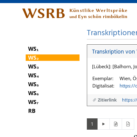
WSRB
Künstlike Werltspröke
Eyn schön rimbökelin
und
Transkriptione
WS₁
Transkription von
WS₂
WS₃
[Lübeck]: [Balhorn, Jo
WS₄
Exemplar:
Wien, Ös
WS₅
Digitalisat:
https:/
WS₆
Zitierlink
https:/
WS₇
RB
1