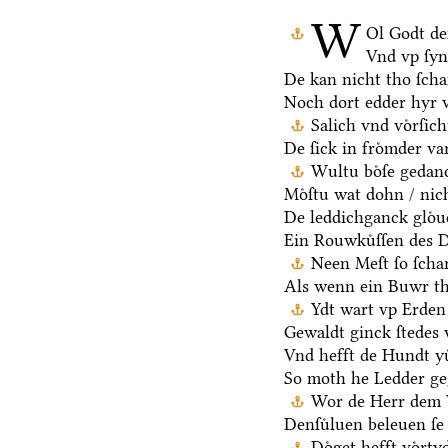
W
Ol Godt de
Vnd vp ſy
De kan nicht tho ſch
Noch dort edder hyr 
Salich vnd voͤrſic
De ſick in froͤmder va
Wultu boͤſe gedan
Moͤſtu wat dohn / nic
De leddichganck gloͤu
Ein Rouwkuͤſſen des D
Neen Meſt ſo ſchar
Als wenn ein Buwr t
Ydt wart vp Erden 
Gewaldt ginck ſtedes 
Vnd hefft de Hundt yu
So moth he Ledder ge
Wor de Herr dem V
Denſuͤluen beleuen ſe 
Doͤget hefft voͤrt