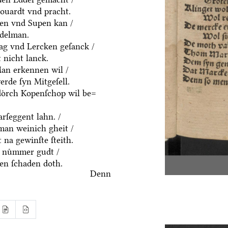
houardt vnd pracht.
ten vnd Supen kan /
ddelman.
ag vnd Lercken geſanck /
 nicht lanck.
an erkennen wil /
rde ſyn Mitgeſell.
doͤrch Kopenſchop wil be=
rſeggent lahn. /
an weinich gheit /
 na gewinſte ſteith.
 nuͤmmer gudt /
n ſchaden doth.
Denn