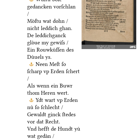
gedancken vorſchlan
/
Moͤſtu wat dohn /
nicht leddich ghan.
De leddichganck
gloͤue my gewiſs /
Ein Rouwkuͤſſen des
Duͤuels ys.
Neen Meſt ſo
ſcharp vp Erden ſchert
/
Als wenn ein Buwr
thom Heren wert.
Ydt wart vp Erden
nuͤ ſo ſchlecht /
Gewaldt ginck ſtedes
vor dat Recht.
Vnd hefft de Hundt yuͤ
wat gedaͤn /