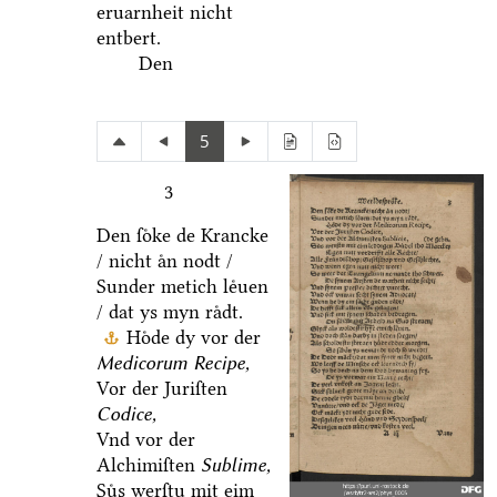
eruarnheit nicht
entbert.
Den
5
3
Den ſoͤke de Krancke
/ nicht aͤn nodt /
Sunder metich leͤuen
/ dat ys myn raͤdt.
Hoͤde dy vor der
Medicorum Recipe,
Vor der Juriſten
Codice,
Vnd vor der
Alchimiſten
Sublime,
Suͤs werſtu mit eim