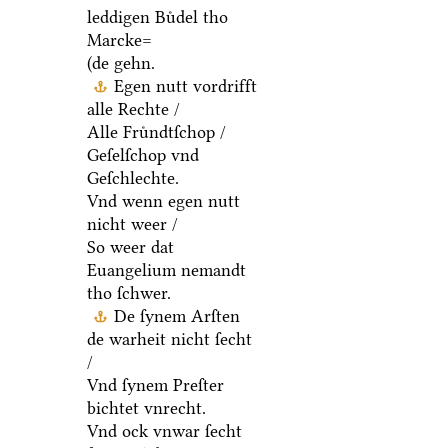
leddigen Buͤdel tho
Marcke=
(de gehn.
Egen nutt vordrifft
alle Rechte /
Alle Fruͤndtſchop /
Geſelſchop vnd
Geſchlechte.
Vnd wenn egen nutt
nicht weer /
So weer dat
Euangelium nemandt
tho ſchwer.
De ſynem Arſten
de warheit nicht ſecht
/
Vnd ſynem Preſter
bichtet vnrecht.
Vnd ock vnwar ſecht