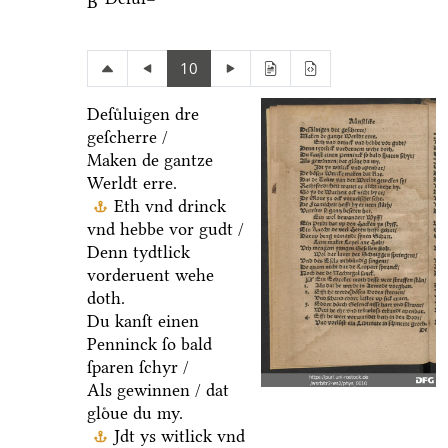
B
10
Deſuͤluigen dre
geſcherre /
Maken de gantze
Werldt erre.
Eth vnd drinck
vnd hebbe vor gudt /
Denn tydtlick
vorderuent wehe
doth.
Du kanſt einen
Penninck ſo bald
ſparen ſchyr /
Als gewinnen / dat
gloͤue du my.
Jdt ys witlick vnd