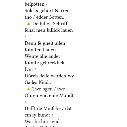
beſpotten /
Soͤlcks gehoͤrt Narren
tho / edder Sotten.
De hillge Schrifft
ſchal men billick lauen
/
Denn ſe gheit allen
Kuͤnſten bauen.
Wente alle ander
Kuͤnſte gebrecklick
ſynt /
Doͤrch deſſe werden wy
Gades Kindt.
Twe ogen / twe
Ohren vnd eine Mundt
/
Hefft de Minſche / dat
em ſy kundt /
Wat he hoͤrt vnd