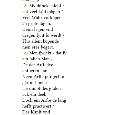
My duͤnckt nicht /
dat veel Luͤd moͤgen /
Veel Wahr vorkoͤpen
aͤn grote loͤgen.
Denn legen vnd
dregen ſynt ſo werdt /
Tho allem koͤpende
men erer begert.
Men ſprickt / dat ſy
ein ſalich Man /
De der Arſtedye
entberen kan.
Neen Arſte purgert ſo
gaͤr mit heil /
He nimpt des guden
ock ein deel.
Doch ein Arſte de lang
hefft practicert /
Der Kunſt vnd