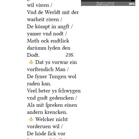
wil voͤren /
Vnd de Werldt mit der
warheit roͤren /
De kuͤmpt in angſt /
yamer vnd nodt /
Moth ock endtlick
daruͤmm lyden den
Dodt.
235.
Dat ys vorwar ein
vorſtendich Man /
De ſyner Tungen wol
raden kan.
Veel beter ys ſchwygen
vnd gudt gedencken /
Als mit ſpreken einen
andern krencken.
Welcker nicht
vorderuen wil /
De hoͤde ſick vor