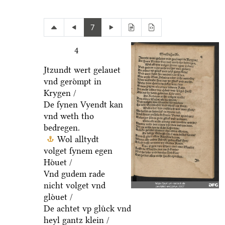
7
4
Jtzundt wert gelauet
vnd geroͤmpt in
Krygen /
De ſynen Vyendt kan
vnd weth tho
bedregen.
Wol alltydt
volget ſynem egen
Hoͤuet /
Vnd gudem rade
nicht volget vnd
gloͤuet /
De achtet vp gluͤck vnd
heyl gantz klein /