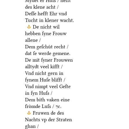
Mydet er Huſs / hefft
des klene acht /
Deſſe hefft Ehr vnd
Tucht in klener wacht.
De nicht wil
hebben ſyne Frouw
allene /
Dem geſchuͤt recht /
dat ſe werde gemene.
De mit ſyner Frouwen
alltydt veel kifft /
Vnd nicht gern in
ſynem Huſe blifft /
Vnd nimpt veel Geſte
in ſyn Huſs /
Dem bith vaken eine
froͤmde Luſs / ⁊c.
Fruwen de des
Nachts vp der Straten
ghan /