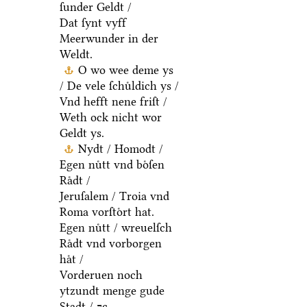
ſunder Geldt /
Dat ſynt vyff
Meerwunder in der
Weldt.
O wo wee deme ys
/ De vele ſchuͤldich ys /
Vnd hefft nene friſt /
Weth ock nicht wor
Geldt ys.
Nydt / Homodt /
Egen nuͤtt vnd boͤſen
Raͤdt /
Jeruſalem / Troia vnd
Roma vorſtoͤrt hat.
Egen nuͤtt / wreuelſch
Raͤdt vnd vorborgen
haͤt /
Vorderuen noch
ytzundt menge gude
Stadt / ⁊c.