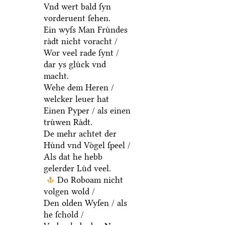
Vnd wert bald ſyn
vorderuent ſehen.
Ein wyſs Man Fruͤndes
raͤdt nicht voracht /
Wor veel rade ſynt /
dar ys gluͤck vnd
macht.
Wehe dem Heren /
welcker leuer hat
Einen Pyper / als einen
truͤwen Raͤdt.
De mehr achtet der
Huͤnd vnd Voͤgel ſpeel /
Als dat he hebb
gelerder Luͤd veel.
Do Roboam nicht
volgen wold /
Den olden Wyſen / als
he ſchold /