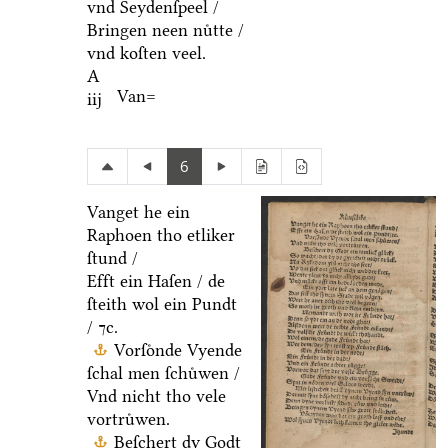
vnd Seydenſpeel /
Bringen neen nuͤtte /
vnd koſten veel.
A
Van=
iij
6
Vanget he ein
Raphoen tho etliker
ſtund /
Efft ein Haſen / de
ſteith wol ein Pundt
/ ⁊c.
Vorſoͤnde Vyende
ſchal men ſchuͤwen /
Vnd nicht tho vele
vortruͤwen.
Beſchert dy Godt