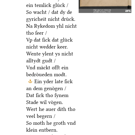
ein temlick gluͤck /
So wacht / dat dy de
gyricheit nicht druͤck.
Na Rykedom yhl nicht
tho ſeer /
Vp dat ſick dat gluͤck
nicht wedder keer.
Wente ylent ys nicht
alltydt gudt /
Vnd maͤckt offt ein
bedroͤueden modt.
Ein yder late ſick
an dem genoͤgen /
Dat ſick tho ſynem
Stade wil voͤgen.
Wert he auer dith tho
veel begern /
So moth he groth vnd
klein entbern.