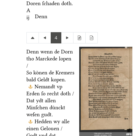
Doren ſchaden doth.
A
Denn
ij
4
Denn wenn de Dorn
tho Marckede lopen
/
So koͤnen de Kremers
bald Geldt kopen.
Nemandt vp
Erden ſo recht doth /
Dat ydt allen
Minſchen duͤnckt
weſen gudt.
Hedden wy alle
einen Gelouen /
Godt vnd dat