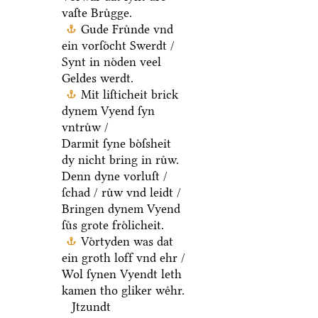
vaſte Bruͤgge.
Gude Fruͤnde vnd
ein vorſoͤcht Swerdt /
Synt in noͤden veel
Geldes werdt.
Mit liſticheit brick
dynem Vyend ſyn
vntruͤw /
Darmit ſyne boͤſsheit
dy nicht bring in ruͤw.
Denn dyne vorluſt /
ſchad / ruͤw vnd leidt /
Bringen dynem Vyend
ſuͤs grote froͤlicheit.
Voͤrtyden was dat
ein groth loff vnd ehr /
Wol ſynen Vyendt leth
kamen tho gliker weͤhr.
Jtzundt