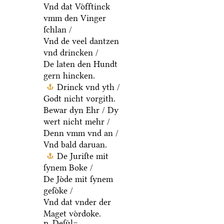
Vnd dat Voͤfftinck
vmm den Vinger
ſchlan /
Vnd de veel dantzen
vnd drincken /
De laten den Hundt
gern hincken.
Drinck vnd yth /
Godt nicht vorgith.
Bewar dyn Ehr / Dy
wert nicht mehr /
Denn vmm vnd an /
Vnd bald daruan.
De Juriſte mit
ſynem Boke /
De Joͤde mit ſynem
geſoͤke /
Vnd dat vnder der
Maget voͤrdoke.
Deſuͤl=