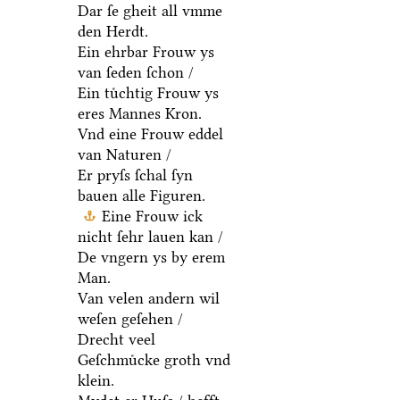
Dar ſe gheit all vmme
den Herdt.
Ein ehrbar Frouw ys
van ſeden ſchon /
Ein tuͤchtig Frouw ys
eres Mannes Kron.
Vnd eine Frouw eddel
van Naturen /
Er pryſs ſchal ſyn
bauen alle Figuren.
Eine Frouw ick
nicht ſehr lauen kan /
De vngern ys by erem
Man.
Van velen andern wil
weſen geſehen /
Drecht veel
Geſchmuͤcke groth vnd
klein.