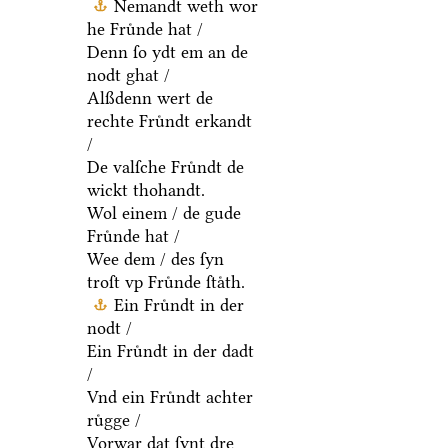
Nemandt weth wor
he Fruͤnde hat /
Denn ſo ydt em an de
nodt ghat /
Alßdenn wert de
rechte Fruͤndt erkandt
/
De valſche Fruͤndt de
wickt thohandt.
Wol einem / de gude
Fruͤnde hat /
Wee dem / des ſyn
troſt vp Fruͤnde ſtaͤth.
Ein Fruͤndt in der
nodt /
Ein Fruͤndt in der dadt
/
Vnd ein Fruͤndt achter
ruͤgge /
Vorwar dat ſynt dre