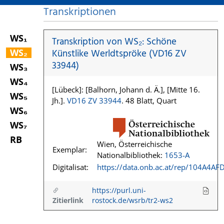
Transkriptionen
WS₁
Transkription von WS₂: Schöne
WS₂
Künstlike Werldtspröke (VD16 ZV
33944)
WS₃
WS₄
[Lübeck]: [Balhorn, Johann d. Ä.], [Mitte 16.
WS₅
Jh.].
VD16 ZV 33944
. 48 Blatt, Quart
WS₆
WS₇
RB
Wien, Österreichische
Exemplar:
Nationalbibliothek:
1653-A
Digitalisat:
https://data.onb.ac.at/rep/104A4AF
https://purl.uni-
Zitierlink
rostock.de/wsrb/tr2-ws2