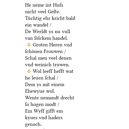
He neme int Huſs
nicht veel Geſte.
Tuͤchtig ehr kricht bald
ein wandel /
De Werldt ys nu vull
van ſoͤlckem handel.
Groten Heren vnd
ſchoͤnen Frouwen /
Schal men veel denen
vnd weinich truwen.
Wol leeff hefft wat
he leuen ſchal /
Dem ys mit einem
Ehewyue wol.
Wente nemandt drecht
ſo hogen modt /
Ein Wyff gifft em
kyues vnd haders
genoch.