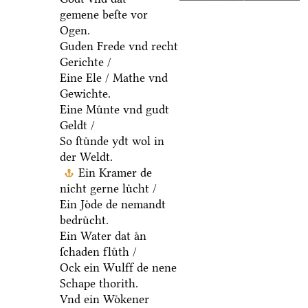
gemene beſte vor
Ogen.
Guden Frede vnd recht
Gerichte /
Eine Ele / Mathe vnd
Gewichte.
Eine Muͤnte vnd gudt
Geldt /
So ſtuͤnde ydt wol in
der Weldt.
Ein Kramer de
nicht gerne luͤcht /
Ein Joͤde de nemandt
bedruͤcht.
Ein Water dat aͤn
ſchaden fluͤth /
Ock ein Wulff de nene
Schape thorith.
Vnd ein Woͤkener