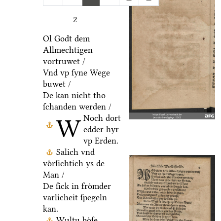
2
Ol Godt dem
Allmechtigen
vortruwet /
Vnd vp ſyne Wege
buwet /
De kan nicht tho
ſchanden werden /
Noch dort
W
edder hyr
vp Erden.
Salich vnd
voͤrſichtich ys de
Man /
De ſick in froͤmder
varlicheit ſpegeln
kan.
Wultu boͤſe