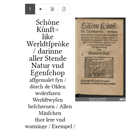
1
Schoͤne
Kuͤnſt=
like
Werldtſproͤke
/ darinne
aller Stende
Natur vnd
Egenſchop
affgemalet ſyn /
doͤrch de Olden
wolerfaren
Werldtwyſen
beſchreuen / Allen
Minſchen
thor lere vnd
warninge / Exempel /