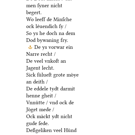
men ſyner nicht
begert.
Wo leeff de Minſche
ock leͤuendich ſy /
So ys he doch na dem
Dod bywaning fry.
De ys vorwar ein
Narre recht /
De veel vnkoſt an
Jagent lecht.
Sick ſuͤlueſt grote moͤye
an deith /
De eddele tydt darmit
henne gheit /
Vnnuͤtte / vnd ock de
Joͤget mede /
Ock maͤckt ydt nicht
gude ſede.
Deßgeliken veel Huͤnd