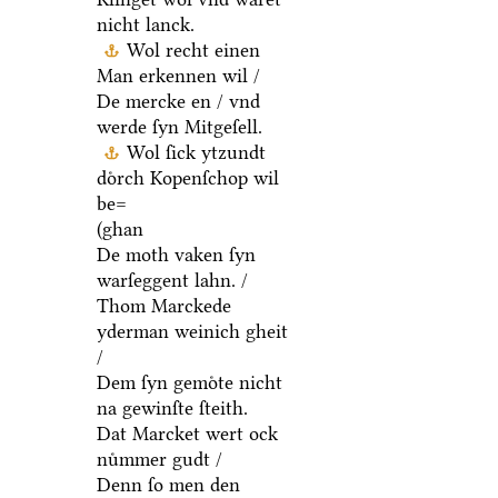
nicht lanck.
Wol recht einen
Man erkennen wil /
De mercke en / vnd
werde ſyn Mitgeſell.
Wol ſick ytzundt
doͤrch Kopenſchop wil
be=
(ghan
De moth vaken ſyn
warſeggent lahn. /
Thom Marckede
yderman weinich gheit
/
Dem ſyn gemoͤte nicht
na gewinſte ſteith.
Dat Marcket wert ock
nuͤmmer gudt /
Denn ſo men den