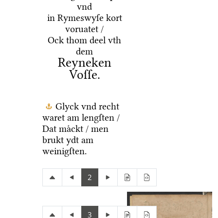
vnd
in Rymeswyſe kort
voruatet /
Ock thom deel vth
dem
Reyneken
Voſſe.
Glyck vnd recht
waret am lengſten /
Dat maͤckt / men
brukt ydt am
weinigſten.
2
3