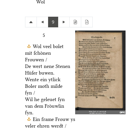
Wol
9
5
Wol veel bolet
mit ſchoͤnen
Frouwen /
De wert nene Stenen
Huͤſer buwen.
Wente ein ytlick
Boler moth milde
ſyn /
Wil he geleuet ſyn
van dem Froͤuwlin
fyn.
Ein frame Frouw ys
veler ehren werdt /