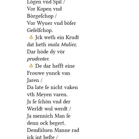
Loͤgen vnd Spil /
Vor Kopen vnd
Boͤrgeſchop /
Vor Wyuer vnd boͤſer
Geſelſchop.
Jck weth ein Krudt
dat heth
mala Mulier,
Dar hoͤde dy voͤr
prudenter.
De dar hefft eine
Frouwe yunck van
Jaren /
Da late ſe nicht vaken
vth Meyen varen.
Js ſe ſchoͤn vnd der
Werldt wol werdt /
Ja mennich Man ſe
denn ock begert.
Demſuͤluen Manne rad
ick int beſte /