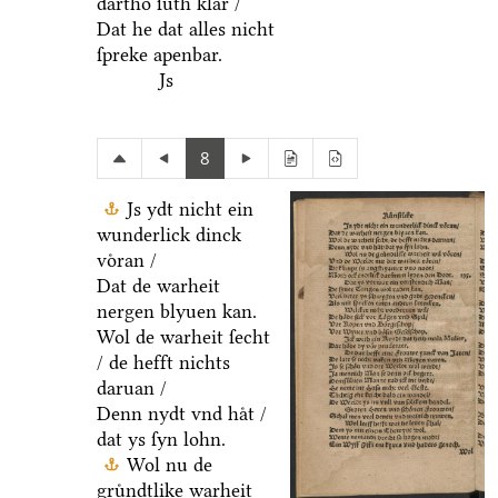
dartho ſuͤth klar /
Dat he dat alles nicht
ſpreke apenbar.
Js
8
Js ydt nicht ein
wunderlick dinck
voͤran /
Dat de warheit
nergen blyuen kan.
Wol de warheit ſecht
/ de hefft nichts
daruan /
Denn nydt vnd haͤt /
dat ys ſyn lohn.
Wol nu de
gruͤndtlike warheit