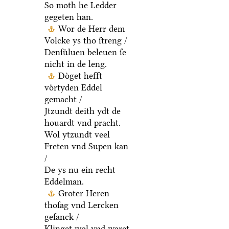
So moth he Ledder
gegeten han.
Wor de Herr dem
Volcke ys tho ſtreng /
Denſuͤluen beleuen ſe
nicht in de leng.
Doͤget hefft
voͤrtyden Eddel
gemacht /
Jtzundt deith ydt de
houardt vnd pracht.
Wol ytzundt veel
Freten vnd Supen kan
/
De ys nu ein recht
Eddelman.
Groter Heren
thoſag vnd Lercken
geſanck /
Klinget wol vnd waret