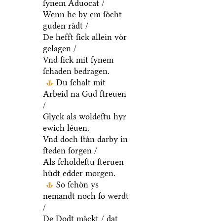
ſynem Aduocat /
Wenn he by em ſoͤcht
guden raͤdt /
De hefft ſick allein voͤr
gelagen /
Vnd ſick mit ſynem
ſchaden bedragen.
Du ſchalt mit
Arbeid na Gud ſtreuen
/
Glyck als woldeſtu hyr
ewich leͤuen.
Vnd doch ſtaͤn darby in
ſteden ſorgen /
Als ſcholdeſtu ſteruen
huͤdt edder morgen.
So ſchoͤn ys
nemandt noch ſo werdt
/
De Dodt maͤckt / dat