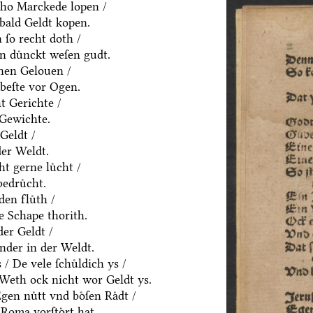
ho Marckede lopen /
bald Geldt kopen.
ſo recht doth /
n duͤnckt weſen gudt.
nen Gelouen /
beſte vor Ogen.
t Gerichte /
 Gewichte.
Geldt /
der Weldt.
t gerne luͤcht /
edruͤcht.
den fluͤth /
e Schape thorith.
er Geldt /
nder in der Weldt.
 De vele ſchuͤldich ys /
/ Weth ock nicht wor Geldt ys.
en nuͤtt vnd boͤſen Raͤdt /
Roma vorſtoͤrt hat.