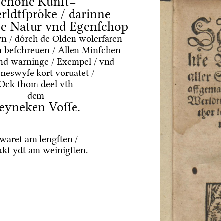
Schoͤne Kuͤnſt=
rldtſproͤke / darinne
nde Natur vnd Egenſchop
yn / doͤrch de Olden wolerfaren
 beſchreuen / Allen Minſchen
vnd warninge / Exempel / vnd
meswyſe kort voruatet /
Ock thom deel vth
dem
eyneken Voſſe.
waret am lengſten /
ukt ydt am weinigſten.