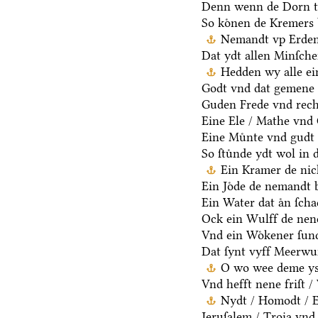
Denn wenn de Dorn t
So koͤnen de Kremers 
Nemandt vp Erden 
Dat ydt allen Minſche
Hedden wy alle ei
Godt vnd dat gemene 
Guden Frede vnd rech
Eine Ele / Mathe vnd
Eine Muͤnte vnd gudt 
So ſtuͤnde ydt wol in 
Ein Kramer de nich
Ein Joͤde de nemandt b
Ein Water dat aͤn ſcha
Ock ein Wulff de nen
Vnd ein Woͤkener ſund
Dat ſynt vyff Meerwu
O wo wee deme ys /
Vnd hefft nene friſt 
Nydt / Homodt / Eg
Jeruſalem / Troia vnd 