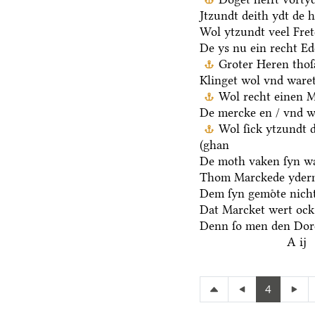
Jtzundt deith ydt de 
Wol ytzundt veel Fre
De ys nu ein recht E
Groter Heren thoſ
Klinget wol vnd waret
Wol recht einen M
De mercke en / vnd we
Wol ſick ytzundt 
(ghan
De moth vaken ſyn wa
Thom Marckede yderm
Dem ſyn gemoͤte nicht
Dat Marcket wert ock
Denn ſo men den Dore
A ij
4