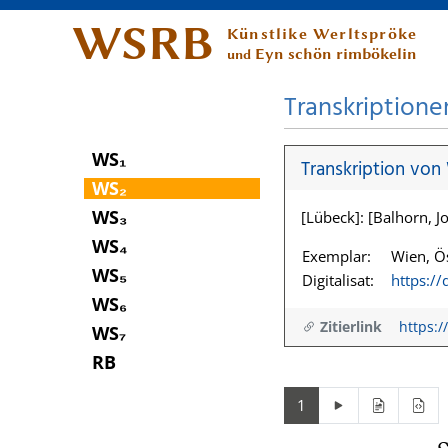
WSRB
Künstlike Werltspröke
Eyn schön rimbökelin
und
Transkriptione
WS₁
Transkription von
WS₂
WS₃
[Lübeck]: [Balhorn, Jo
WS₄
Exemplar:
Wien, Ös
WS₅
Digitalisat:
https:/
WS₆
Zitierlink
https:/
WS₇
RB
1