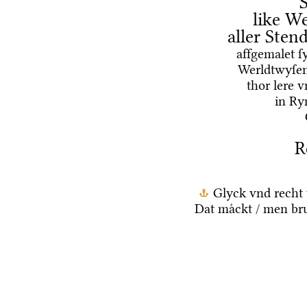
like We
aller Ste
affgemalet ſ
Werldtwyſen
thor lere 
in Ry
R
Glyck vnd recht 
Dat maͤckt / men br