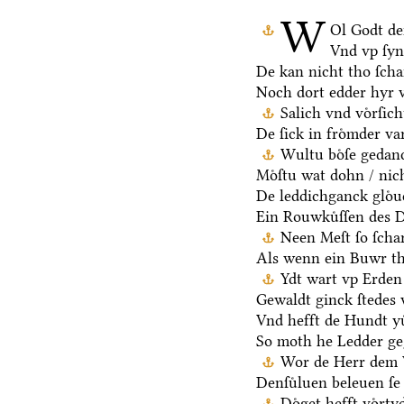
W
Ol Godt de
Vnd vp ſy
De kan nicht tho ſch
Noch dort edder hyr 
Salich vnd voͤrſic
De ſick in froͤmder va
Wultu boͤſe gedan
Moͤſtu wat dohn / nic
De leddichganck gloͤu
Ein Rouwkuͤſſen des D
Neen Meſt ſo ſchar
Als wenn ein Buwr t
Ydt wart vp Erden 
Gewaldt ginck ſtedes 
Vnd hefft de Hundt yu
So moth he Ledder ge
Wor de Herr dem V
Denſuͤluen beleuen ſe 
Doͤget hefft voͤrt