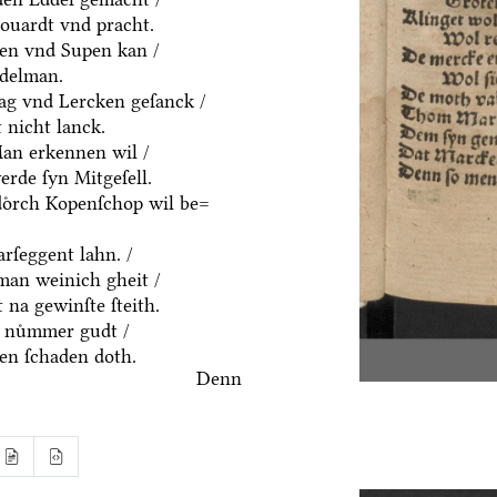
houardt vnd pracht.
ten vnd Supen kan /
ddelman.
ag vnd Lercken geſanck /
 nicht lanck.
an erkennen wil /
rde ſyn Mitgeſell.
doͤrch Kopenſchop wil be=
rſeggent lahn. /
an weinich gheit /
 na gewinſte ſteith.
 nuͤmmer gudt /
n ſchaden doth.
Denn