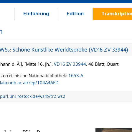
Einführung
Edition
Transkripti
n
 WS₂: Schöne Künstlike Werldtspröke (VD16 ZV 33944)
hann d. Ä.], [Mitte 16. Jh.].
VD16 ZV 33944
. 48 Blatt, Quart
terreichische Nationalbibliothek:
1653-A
/data.onb.ac.at/rep/104A4AFD
/purl.uni-rostock.de/wsrb/tr2-ws2