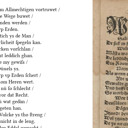
m Allmechtigen vortruwet /
ne Wege buwet /
anden werden /
vp Erden.
htich ys de Man /
rlicheit ſpegeln kan.
cken vorſchlan /
ht leddich ghan.
e my gewiſs /
uͤuels ys.
p vp Erden ſchert /
hom Heren wert.
nuͤ ſo ſchlecht /
vor dat Recht.
ͤ wat gedaͤn /
geten han.
olcke ys tho ſtreng /
nicht in de leng.
yden Eddel gemacht /