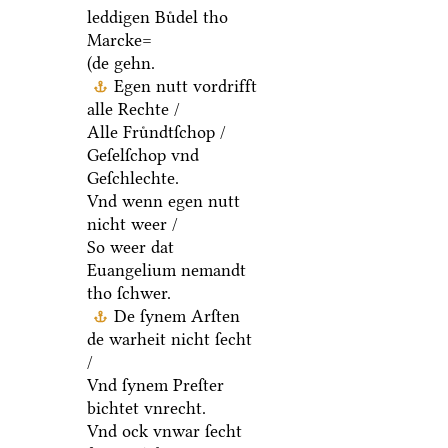
leddigen Buͤdel tho
Marcke=
(de gehn.
Egen nutt vordrifft
alle Rechte /
Alle Fruͤndtſchop /
Geſelſchop vnd
Geſchlechte.
Vnd wenn egen nutt
nicht weer /
So weer dat
Euangelium nemandt
tho ſchwer.
De ſynem Arſten
de warheit nicht ſecht
/
Vnd ſynem Preſter
bichtet vnrecht.
Vnd ock vnwar ſecht