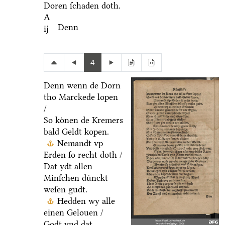
Doren ſchaden doth.
A
Denn
ij
4
Denn wenn de Dorn
tho Marckede lopen
/
So koͤnen de Kremers
bald Geldt kopen.
Nemandt vp
Erden ſo recht doth /
Dat ydt allen
Minſchen duͤnckt
weſen gudt.
Hedden wy alle
einen Gelouen /
Godt vnd dat