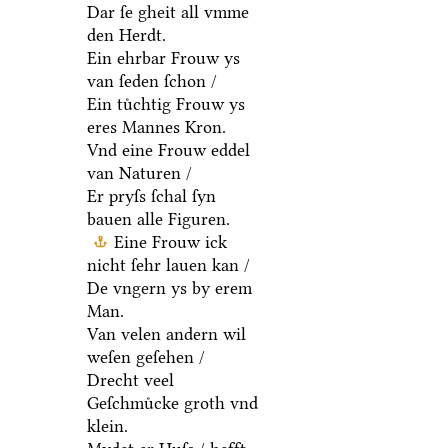
Dar ſe gheit all vmme
den Herdt.
Ein ehrbar Frouw ys
van ſeden ſchon /
Ein tuͤchtig Frouw ys
eres Mannes Kron.
Vnd eine Frouw eddel
van Naturen /
Er pryſs ſchal ſyn
bauen alle Figuren.
Eine Frouw ick
nicht ſehr lauen kan /
De vngern ys by erem
Man.
Van velen andern wil
weſen geſehen /
Drecht veel
Geſchmuͤcke groth vnd
klein.