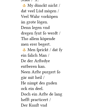
My duͤnckt nicht /
dat veel Luͤd moͤgen /
Veel Wahr vorkoͤpen
aͤn grote loͤgen.
Denn legen vnd
dregen ſynt ſo werdt /
Tho allem koͤpende
men erer begert.
Men ſprickt / dat ſy
ein ſalich Man /
De der Arſtedye
entberen kan.
Neen Arſte purgert ſo
gaͤr mit heil /
He nimpt des guden
ock ein deel.
Doch ein Arſte de lang
hefft practicert /
Der Kunſt vnd