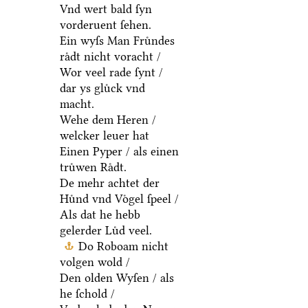
Vnd wert bald ſyn
vorderuent ſehen.
Ein wyſs Man Fruͤndes
raͤdt nicht voracht /
Wor veel rade ſynt /
dar ys gluͤck vnd
macht.
Wehe dem Heren /
welcker leuer hat
Einen Pyper / als einen
truͤwen Raͤdt.
De mehr achtet der
Huͤnd vnd Voͤgel ſpeel /
Als dat he hebb
gelerder Luͤd veel.
Do Roboam nicht
volgen wold /
Den olden Wyſen / als
he ſchold /