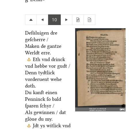
B
10
Deſuͤluigen dre
geſcherre /
Maken de gantze
Werldt erre.
Eth vnd drinck
vnd hebbe vor gudt /
Denn tydtlick
vorderuent wehe
doth.
Du kanſt einen
Penninck ſo bald
ſparen ſchyr /
Als gewinnen / dat
gloͤue du my.
Jdt ys witlick vnd