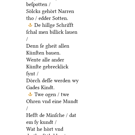
beſpotten /
Soͤlcks gehoͤrt Narren
tho / edder Sotten.
De hillge Schrifft
ſchal men billick lauen
/
Denn ſe gheit allen
Kuͤnſten bauen.
Wente alle ander
Kuͤnſte gebrecklick
ſynt /
Doͤrch deſſe werden wy
Gades Kindt.
Twe ogen / twe
Ohren vnd eine Mundt
/
Hefft de Minſche / dat
em ſy kundt /
Wat he hoͤrt vnd