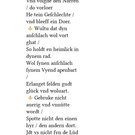
Vnd volgde den Narren
/ do vorloer
He tein Geſchlechte /
vnd bleeff ein Doer.
Wultu dat dyn
anſchlach wol vort
ghat /
So holdt en heimlick in
dynem rad.
Wol ſynen anſchlach
ſynem Vyend apenbart
/
Erlanget ſelden gudt
gluͤck vnd woluart.
Gebruke nicht
auerig vnd vnnuͤtte
wordt /
Spotte nicht den einen
hyr / den andern dort.
Jdt ys nicht fyn de Luͤd