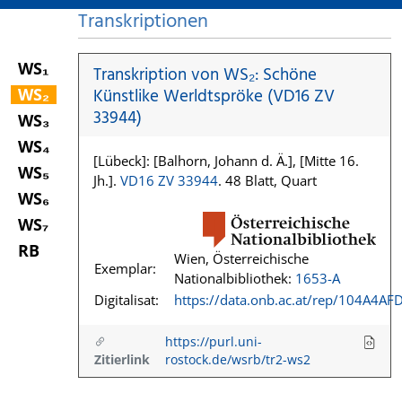
Transkriptionen
WS₁
Transkription von WS₂: Schöne
WS₂
Künstlike Werldtspröke (VD16 ZV
33944)
WS₃
WS₄
[Lübeck]: [Balhorn, Johann d. Ä.], [Mitte 16.
WS₅
Jh.].
VD16 ZV 33944
. 48 Blatt, Quart
WS₆
WS₇
RB
Wien, Österreichische
Exemplar:
Nationalbibliothek:
1653-A
Digitalisat:
https://data.onb.ac.at/rep/104A4AF
https://purl.uni-
Zitierlink
rostock.de/wsrb/tr2-ws2