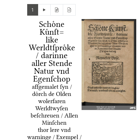
1
Schoͤne
Kuͤnſt=
like
Werldtſproͤke
/ darinne
aller Stende
Natur vnd
Egenſchop
affgemalet ſyn /
doͤrch de Olden
wolerfaren
Werldtwyſen
beſchreuen / Allen
Minſchen
thor lere vnd
warninge / Exempel /