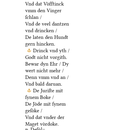
Vnd dat Voͤfftinck
vmm den Vinger
ſchlan /
Vnd de veel dantzen
vnd drincken /
De laten den Hundt
gern hincken.
Drinck vnd yth /
Godt nicht vorgith.
Bewar dyn Ehr / Dy
wert nicht mehr /
Denn vmm vnd an /
Vnd bald daruan.
De Juriſte mit
ſynem Boke /
De Joͤde mit ſynem
geſoͤke /
Vnd dat vnder der
Maget voͤrdoke.
Deſuͤl=