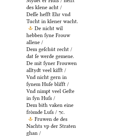
Mydet er Huſs / hefft
des klene acht /
Deſſe hefft Ehr vnd
Tucht in klener wacht.
De nicht wil
hebben ſyne Frouw
allene /
Dem geſchuͤt recht /
dat ſe werde gemene.
De mit ſyner Frouwen
alltydt veel kifft /
Vnd nicht gern in
ſynem Huſe blifft /
Vnd nimpt veel Geſte
in ſyn Huſs /
Dem bith vaken eine
froͤmde Luſs / ⁊c.
Fruwen de des
Nachts vp der Straten
ghan /