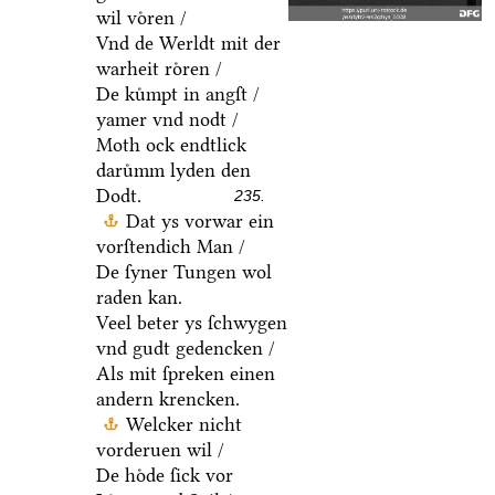
wil voͤren /
Vnd de Werldt mit der
warheit roͤren /
De kuͤmpt in angſt /
yamer vnd nodt /
Moth ock endtlick
daruͤmm lyden den
Dodt.
235.
Dat ys vorwar ein
vorſtendich Man /
De ſyner Tungen wol
raden kan.
Veel beter ys ſchwygen
vnd gudt gedencken /
Als mit ſpreken einen
andern krencken.
Welcker nicht
vorderuen wil /
De hoͤde ſick vor