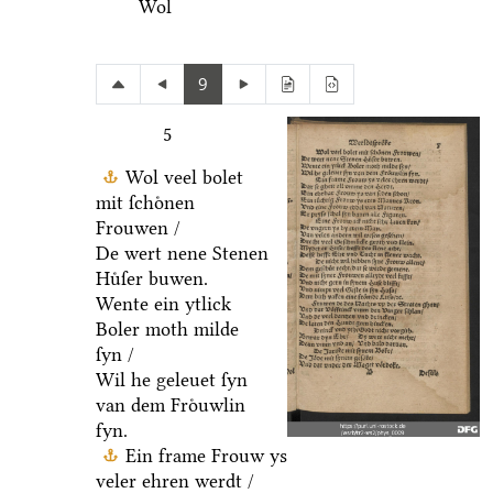
Wol
9
5
Wol veel bolet
mit ſchoͤnen
Frouwen /
De wert nene Stenen
Huͤſer buwen.
Wente ein ytlick
Boler moth milde
ſyn /
Wil he geleuet ſyn
van dem Froͤuwlin
fyn.
Ein frame Frouw ys
veler ehren werdt /