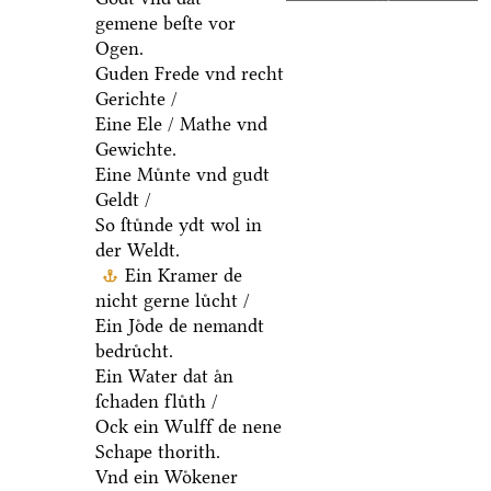
gemene beſte vor
Ogen.
Guden Frede vnd recht
Gerichte /
Eine Ele / Mathe vnd
Gewichte.
Eine Muͤnte vnd gudt
Geldt /
So ſtuͤnde ydt wol in
der Weldt.
Ein Kramer de
nicht gerne luͤcht /
Ein Joͤde de nemandt
bedruͤcht.
Ein Water dat aͤn
ſchaden fluͤth /
Ock ein Wulff de nene
Schape thorith.
Vnd ein Woͤkener