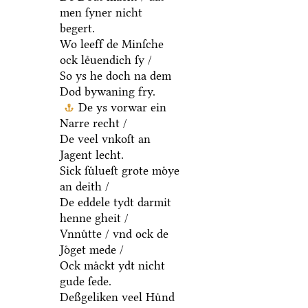
men ſyner nicht
begert.
Wo leeff de Minſche
ock leͤuendich ſy /
So ys he doch na dem
Dod bywaning fry.
De ys vorwar ein
Narre recht /
De veel vnkoſt an
Jagent lecht.
Sick ſuͤlueſt grote moͤye
an deith /
De eddele tydt darmit
henne gheit /
Vnnuͤtte / vnd ock de
Joͤget mede /
Ock maͤckt ydt nicht
gude ſede.
Deßgeliken veel Huͤnd