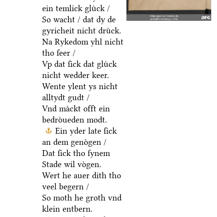
ein temlick gluͤck /
So wacht / dat dy de
gyricheit nicht druͤck.
Na Rykedom yhl nicht
tho ſeer /
Vp dat ſick dat gluͤck
nicht wedder keer.
Wente ylent ys nicht
alltydt gudt /
Vnd maͤckt offt ein
bedroͤueden modt.
Ein yder late ſick
an dem genoͤgen /
Dat ſick tho ſynem
Stade wil voͤgen.
Wert he auer dith tho
veel begern /
So moth he groth vnd
klein entbern.