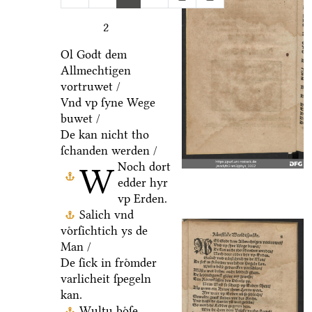
2
Ol Godt dem
Allmechtigen
vortruwet /
Vnd vp ſyne Wege
buwet /
De kan nicht tho
ſchanden werden /
Noch dort
W
edder hyr
vp Erden.
Salich vnd
voͤrſichtich ys de
Man /
De ſick in froͤmder
varlicheit ſpegeln
kan.
Wultu boͤſe