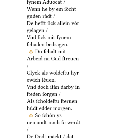
ſynem Aduocat /
Wenn he by em ſoͤcht
guden raͤdt /
De hefft ſick allein voͤr
gelagen /
Vnd ſick mit ſynem
ſchaden bedragen.
Du ſchalt mit
Arbeid na Gud ſtreuen
/
Glyck als woldeſtu hyr
ewich leͤuen.
Vnd doch ſtaͤn darby in
ſteden ſorgen /
Als ſcholdeſtu ſteruen
huͤdt edder morgen.
So ſchoͤn ys
nemandt noch ſo werdt
/
De Dodt maͤckt / dat