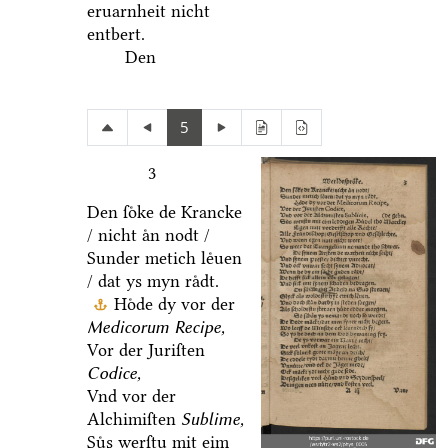
eruarnheit nicht
entbert.
Den
5
3
Den ſoͤke de Krancke
/ nicht aͤn nodt /
Sunder metich leͤuen
/ dat ys myn raͤdt.
Hoͤde dy vor der
Medicorum Recipe,
Vor der Juriſten
Codice,
Vnd vor der
Alchimiſten
Sublime,
Suͤs werſtu mit eim