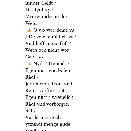
ſunder Geldt /
Dat ſynt vyff
Meerwunder in der
Weldt.
O wo wee deme ys
/ De vele ſchuͤldich ys /
Vnd hefft nene friſt /
Weth ock nicht wor
Geldt ys.
Nydt / Homodt /
Egen nuͤtt vnd boͤſen
Raͤdt /
Jeruſalem / Troia vnd
Roma vorſtoͤrt hat.
Egen nuͤtt / wreuelſch
Raͤdt vnd vorborgen
haͤt /
Vorderuen noch
ytzundt menge gude
Stadt / ⁊c.