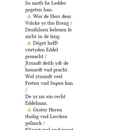
So moth he Ledder
gegeten han.
Wor de Herr dem
Volcke ys tho ſtreng /
Denſuͤluen beleuen ſe
nicht in de leng.
Doͤget hefft
voͤrtyden Eddel
gemacht /
Jtzundt deith ydt de
houardt vnd pracht.
Wol ytzundt veel
Freten vnd Supen kan
/
De ys nu ein recht
Eddelman.
Groter Heren
thoſag vnd Lercken
geſanck /
Klinget wol vnd waret