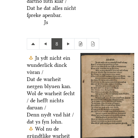
dartho ſuͤth klar /
Dat he dat alles nicht
ſpreke apenbar.
Js
8
Js ydt nicht ein
wunderlick dinck
voͤran /
Dat de warheit
nergen blyuen kan.
Wol de warheit ſecht
/ de hefft nichts
daruan /
Denn nydt vnd haͤt /
dat ys ſyn lohn.
Wol nu de
gruͤndtlike warheit