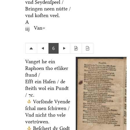
vnd Seydenſpeel /
Bringen neen nuͤtte /
vnd koſten veel.
A
Van=
iij
6
Vanget he ein
Raphoen tho etliker
ſtund /
Efft ein Haſen / de
ſteith wol ein Pundt
/ ⁊c.
Vorſoͤnde Vyende
ſchal men ſchuͤwen /
Vnd nicht tho vele
vortruͤwen.
Beſchert dy Godt