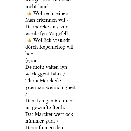
nicht lanck.
Wol recht einen
Man erkennen wil /
De mercke en / vnd
werde ſyn Mitgeſell.
Wol ſick ytzundt
doͤrch Kopenſchop wil
be=
(ghan
De moth vaken ſyn
warſeggent lahn. /
Thom Marckede
yderman weinich gheit
/
Dem ſyn gemoͤte nicht
na gewinſte ſteith.
Dat Marcket wert ock
nuͤmmer gudt /
Denn ſo men den