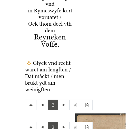
vnd
in Rymeswyſe kort
voruatet /
Ock thom deel vth
dem
Reyneken
Voſſe.
Glyck vnd recht
waret am lengſten /
Dat maͤckt / men
brukt ydt am
weinigſten.
2
3