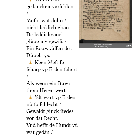
gedancken vorſchlan
/
Moͤſtu wat dohn /
nicht leddich ghan.
De leddichganck
gloͤue my gewiſs /
Ein Rouwkuͤſſen des
Duͤuels ys.
Neen Meſt ſo
ſcharp vp Erden ſchert
/
Als wenn ein Buwr
thom Heren wert.
Ydt wart vp Erden
nuͤ ſo ſchlecht /
Gewaldt ginck ſtedes
vor dat Recht.
Vnd hefft de Hundt yuͤ
wat gedaͤn /