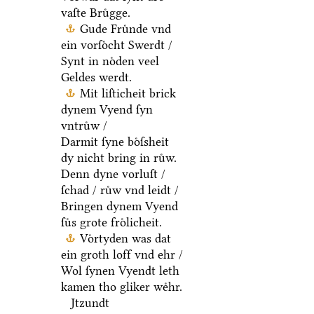
vaſte Bruͤgge.
Gude Fruͤnde vnd
ein vorſoͤcht Swerdt /
Synt in noͤden veel
Geldes werdt.
Mit liſticheit brick
dynem Vyend ſyn
vntruͤw /
Darmit ſyne boͤſsheit
dy nicht bring in ruͤw.
Denn dyne vorluſt /
ſchad / ruͤw vnd leidt /
Bringen dynem Vyend
ſuͤs grote froͤlicheit.
Voͤrtyden was dat
ein groth loff vnd ehr /
Wol ſynen Vyendt leth
kamen tho gliker weͤhr.
Jtzundt