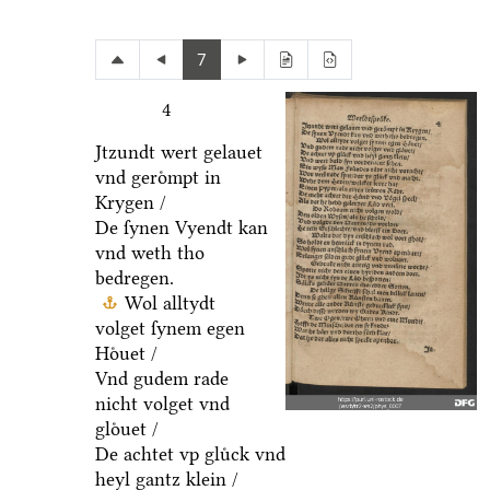
7
4
Jtzundt wert gelauet
vnd geroͤmpt in
Krygen /
De ſynen Vyendt kan
vnd weth tho
bedregen.
Wol alltydt
volget ſynem egen
Hoͤuet /
Vnd gudem rade
nicht volget vnd
gloͤuet /
De achtet vp gluͤck vnd
heyl gantz klein /