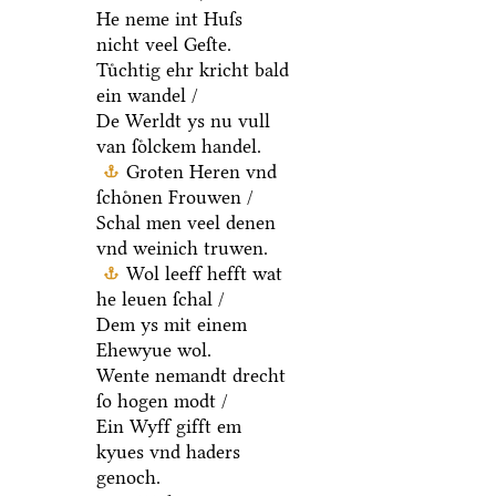
He neme int Huſs
nicht veel Geſte.
Tuͤchtig ehr kricht bald
ein wandel /
De Werldt ys nu vull
van ſoͤlckem handel.
Groten Heren vnd
ſchoͤnen Frouwen /
Schal men veel denen
vnd weinich truwen.
Wol leeff hefft wat
he leuen ſchal /
Dem ys mit einem
Ehewyue wol.
Wente nemandt drecht
ſo hogen modt /
Ein Wyff gifft em
kyues vnd haders
genoch.