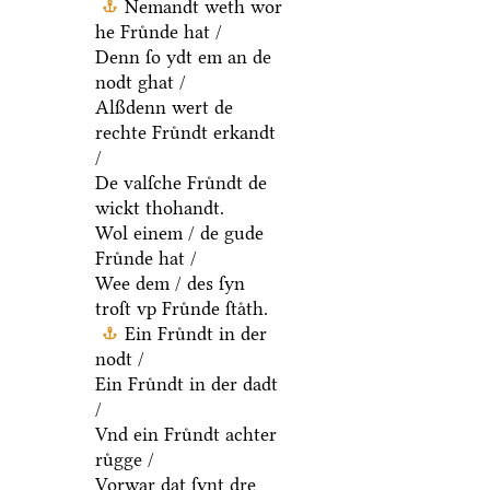
Nemandt weth wor
he Fruͤnde hat /
Denn ſo ydt em an de
nodt ghat /
Alßdenn wert de
rechte Fruͤndt erkandt
/
De valſche Fruͤndt de
wickt thohandt.
Wol einem / de gude
Fruͤnde hat /
Wee dem / des ſyn
troſt vp Fruͤnde ſtaͤth.
Ein Fruͤndt in der
nodt /
Ein Fruͤndt in der dadt
/
Vnd ein Fruͤndt achter
ruͤgge /
Vorwar dat ſynt dre