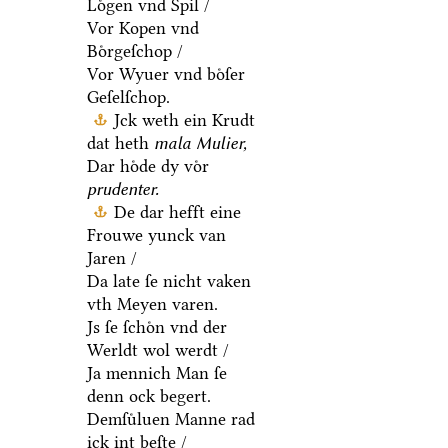
Loͤgen vnd Spil /
Vor Kopen vnd
Boͤrgeſchop /
Vor Wyuer vnd boͤſer
Geſelſchop.
Jck weth ein Krudt
dat heth
mala Mulier,
Dar hoͤde dy voͤr
prudenter.
De dar hefft eine
Frouwe yunck van
Jaren /
Da late ſe nicht vaken
vth Meyen varen.
Js ſe ſchoͤn vnd der
Werldt wol werdt /
Ja mennich Man ſe
denn ock begert.
Demſuͤluen Manne rad
ick int beſte /