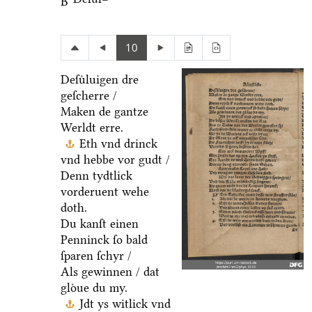
B
10
Deſuͤluigen dre
geſcherre /
Maken de gantze
Werldt erre.
Eth vnd drinck
vnd hebbe vor gudt /
Denn tydtlick
vorderuent wehe
doth.
Du kanſt einen
Penninck ſo bald
ſparen ſchyr /
Als gewinnen / dat
gloͤue du my.
Jdt ys witlick vnd