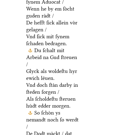
ſynem Aduocat /
Wenn he by em ſoͤcht
guden raͤdt /
De hefft ſick allein voͤr
gelagen /
Vnd ſick mit ſynem
ſchaden bedragen.
Du ſchalt mit
Arbeid na Gud ſtreuen
/
Glyck als woldeſtu hyr
ewich leͤuen.
Vnd doch ſtaͤn darby in
ſteden ſorgen /
Als ſcholdeſtu ſteruen
huͤdt edder morgen.
So ſchoͤn ys
nemandt noch ſo werdt
/
De Dodt maͤckt / dat