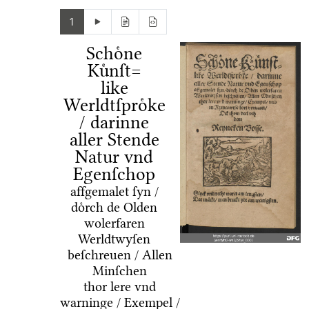
1
Schoͤne
Kuͤnſt=
like
Werldtſproͤke
/ darinne
aller Stende
Natur vnd
Egenſchop
affgemalet ſyn /
doͤrch de Olden
wolerfaren
Werldtwyſen
beſchreuen / Allen
Minſchen
thor lere vnd
warninge / Exempel /