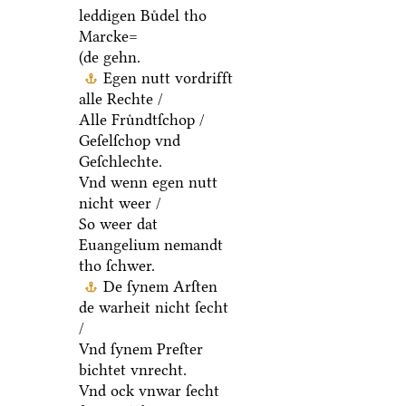
leddigen Buͤdel tho
Marcke=
(de gehn.
Egen nutt vordrifft
alle Rechte /
Alle Fruͤndtſchop /
Geſelſchop vnd
Geſchlechte.
Vnd wenn egen nutt
nicht weer /
So weer dat
Euangelium nemandt
tho ſchwer.
De ſynem Arſten
de warheit nicht ſecht
/
Vnd ſynem Preſter
bichtet vnrecht.
Vnd ock vnwar ſecht