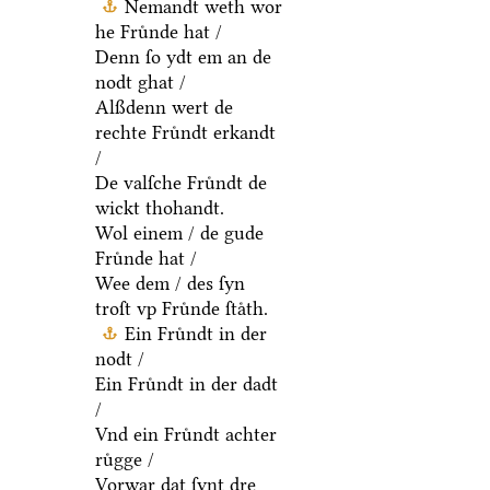
Nemandt weth wor
he Fruͤnde hat /
Denn ſo ydt em an de
nodt ghat /
Alßdenn wert de
rechte Fruͤndt erkandt
/
De valſche Fruͤndt de
wickt thohandt.
Wol einem / de gude
Fruͤnde hat /
Wee dem / des ſyn
troſt vp Fruͤnde ſtaͤth.
Ein Fruͤndt in der
nodt /
Ein Fruͤndt in der dadt
/
Vnd ein Fruͤndt achter
ruͤgge /
Vorwar dat ſynt dre