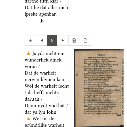
dartho ſuͤth klar /
Dat he dat alles nicht
ſpreke apenbar.
Js
8
Js ydt nicht ein
wunderlick dinck
voͤran /
Dat de warheit
nergen blyuen kan.
Wol de warheit ſecht
/ de hefft nichts
daruan /
Denn nydt vnd haͤt /
dat ys ſyn lohn.
Wol nu de
gruͤndtlike warheit