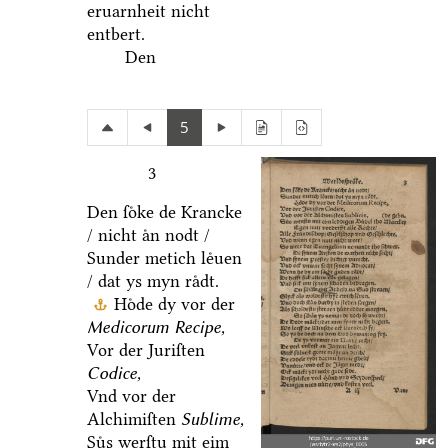
eruarnheit nicht
entbert.
Den
5
3
Den ſoͤke de Krancke
/ nicht aͤn nodt /
Sunder metich leͤuen
/ dat ys myn raͤdt.
Hoͤde dy vor der
Medicorum Recipe,
Vor der Juriſten
Codice,
Vnd vor der
Alchimiſten
Sublime,
Suͤs werſtu mit eim