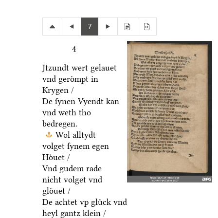
7
4
Jtzundt wert gelauet
vnd geroͤmpt in
Krygen /
De ſynen Vyendt kan
vnd weth tho
bedregen.
Wol alltydt
volget ſynem egen
Hoͤuet /
Vnd gudem rade
nicht volget vnd
gloͤuet /
De achtet vp gluͤck vnd
heyl gantz klein /