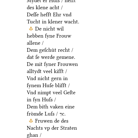
Mydet er Huſs / hefft
des klene acht /
Deſſe hefft Ehr vnd
Tucht in klener wacht.
De nicht wil
hebben ſyne Frouw
allene /
Dem geſchuͤt recht /
dat ſe werde gemene.
De mit ſyner Frouwen
alltydt veel kifft /
Vnd nicht gern in
ſynem Huſe blifft /
Vnd nimpt veel Geſte
in ſyn Huſs /
Dem bith vaken eine
froͤmde Luſs / ⁊c.
Fruwen de des
Nachts vp der Straten
ghan /