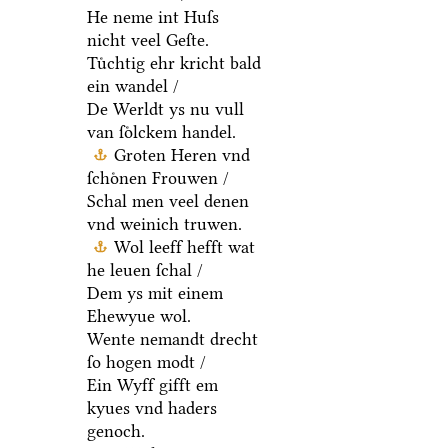
He neme int Huſs
nicht veel Geſte.
Tuͤchtig ehr kricht bald
ein wandel /
De Werldt ys nu vull
van ſoͤlckem handel.
Groten Heren vnd
ſchoͤnen Frouwen /
Schal men veel denen
vnd weinich truwen.
Wol leeff hefft wat
he leuen ſchal /
Dem ys mit einem
Ehewyue wol.
Wente nemandt drecht
ſo hogen modt /
Ein Wyff gifft em
kyues vnd haders
genoch.