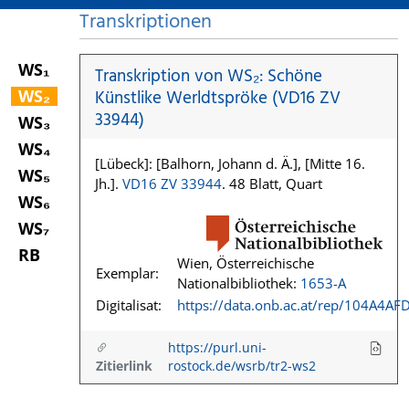
Transkriptionen
WS₁
Transkription von WS₂: Schöne
WS₂
Künstlike Werldtspröke (VD16 ZV
33944)
WS₃
WS₄
[Lübeck]: [Balhorn, Johann d. Ä.], [Mitte 16.
WS₅
Jh.].
VD16 ZV 33944
. 48 Blatt, Quart
WS₆
WS₇
RB
Wien, Österreichische
Exemplar:
Nationalbibliothek:
1653-A
Digitalisat:
https://data.onb.ac.at/rep/104A4AF
https://purl.uni-
Zitierlink
rostock.de/wsrb/tr2-ws2