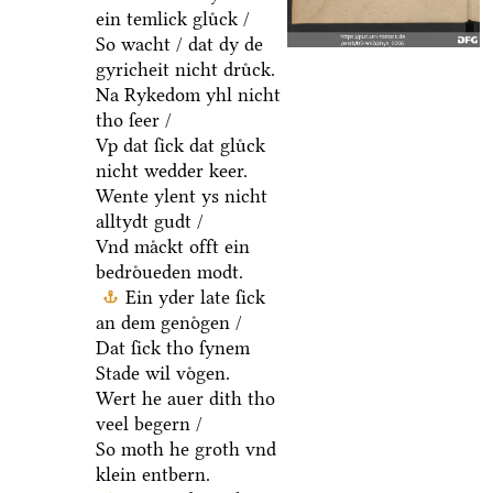
ein temlick gluͤck /
So wacht / dat dy de
gyricheit nicht druͤck.
Na Rykedom yhl nicht
tho ſeer /
Vp dat ſick dat gluͤck
nicht wedder keer.
Wente ylent ys nicht
alltydt gudt /
Vnd maͤckt offt ein
bedroͤueden modt.
Ein yder late ſick
an dem genoͤgen /
Dat ſick tho ſynem
Stade wil voͤgen.
Wert he auer dith tho
veel begern /
So moth he groth vnd
klein entbern.