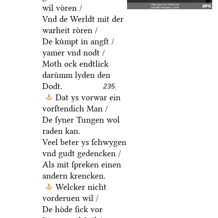
wil voͤren /
Vnd de Werldt mit der
warheit roͤren /
De kuͤmpt in angſt /
yamer vnd nodt /
Moth ock endtlick
daruͤmm lyden den
Dodt.
235.
Dat ys vorwar ein
vorſtendich Man /
De ſyner Tungen wol
raden kan.
Veel beter ys ſchwygen
vnd gudt gedencken /
Als mit ſpreken einen
andern krencken.
Welcker nicht
vorderuen wil /
De hoͤde ſick vor