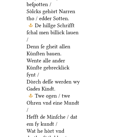
beſpotten /
Soͤlcks gehoͤrt Narren
tho / edder Sotten.
De hillge Schrifft
ſchal men billick lauen
/
Denn ſe gheit allen
Kuͤnſten bauen.
Wente alle ander
Kuͤnſte gebrecklick
ſynt /
Doͤrch deſſe werden wy
Gades Kindt.
Twe ogen / twe
Ohren vnd eine Mundt
/
Hefft de Minſche / dat
em ſy kundt /
Wat he hoͤrt vnd