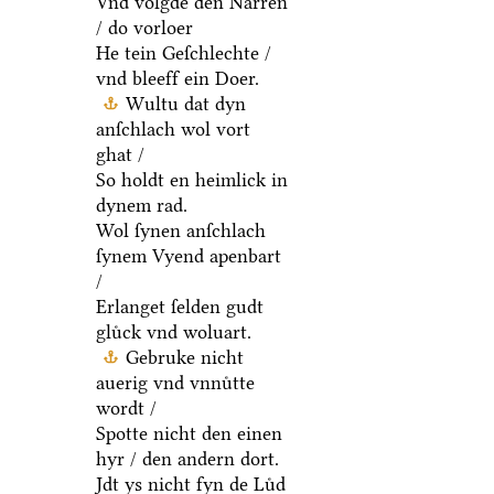
Vnd volgde den Narren
/ do vorloer
He tein Geſchlechte /
vnd bleeff ein Doer.
Wultu dat dyn
anſchlach wol vort
ghat /
So holdt en heimlick in
dynem rad.
Wol ſynen anſchlach
ſynem Vyend apenbart
/
Erlanget ſelden gudt
gluͤck vnd woluart.
Gebruke nicht
auerig vnd vnnuͤtte
wordt /
Spotte nicht den einen
hyr / den andern dort.
Jdt ys nicht fyn de Luͤd