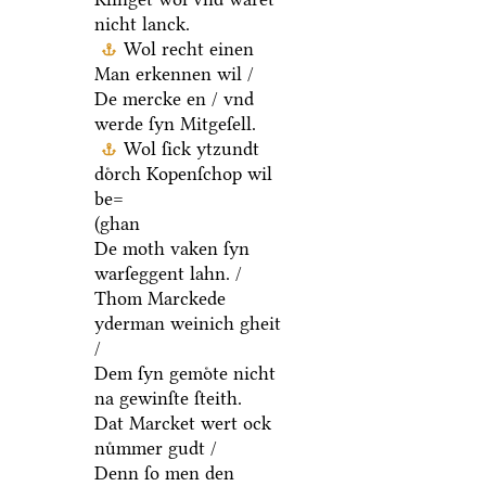
nicht lanck.
Wol recht einen
Man erkennen wil /
De mercke en / vnd
werde ſyn Mitgeſell.
Wol ſick ytzundt
doͤrch Kopenſchop wil
be=
(ghan
De moth vaken ſyn
warſeggent lahn. /
Thom Marckede
yderman weinich gheit
/
Dem ſyn gemoͤte nicht
na gewinſte ſteith.
Dat Marcket wert ock
nuͤmmer gudt /
Denn ſo men den