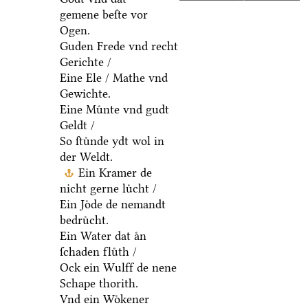
gemene beſte vor
Ogen.
Guden Frede vnd recht
Gerichte /
Eine Ele / Mathe vnd
Gewichte.
Eine Muͤnte vnd gudt
Geldt /
So ſtuͤnde ydt wol in
der Weldt.
Ein Kramer de
nicht gerne luͤcht /
Ein Joͤde de nemandt
bedruͤcht.
Ein Water dat aͤn
ſchaden fluͤth /
Ock ein Wulff de nene
Schape thorith.
Vnd ein Woͤkener