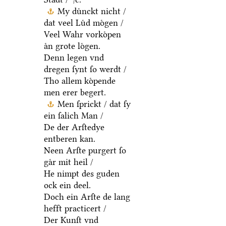
My duͤnckt nicht /
dat veel Luͤd moͤgen /
Veel Wahr vorkoͤpen
aͤn grote loͤgen.
Denn legen vnd
dregen ſynt ſo werdt /
Tho allem koͤpende
men erer begert.
Men ſprickt / dat ſy
ein ſalich Man /
De der Arſtedye
entberen kan.
Neen Arſte purgert ſo
gaͤr mit heil /
He nimpt des guden
ock ein deel.
Doch ein Arſte de lang
hefft practicert /
Der Kunſt vnd