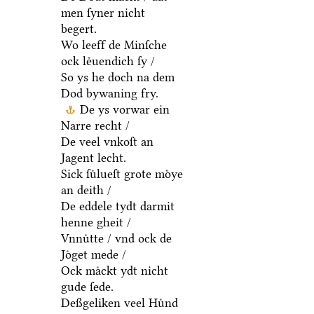
men ſyner nicht
begert.
Wo leeff de Minſche
ock leͤuendich ſy /
So ys he doch na dem
Dod bywaning fry.
De ys vorwar ein
Narre recht /
De veel vnkoſt an
Jagent lecht.
Sick ſuͤlueſt grote moͤye
an deith /
De eddele tydt darmit
henne gheit /
Vnnuͤtte / vnd ock de
Joͤget mede /
Ock maͤckt ydt nicht
gude ſede.
Deßgeliken veel Huͤnd