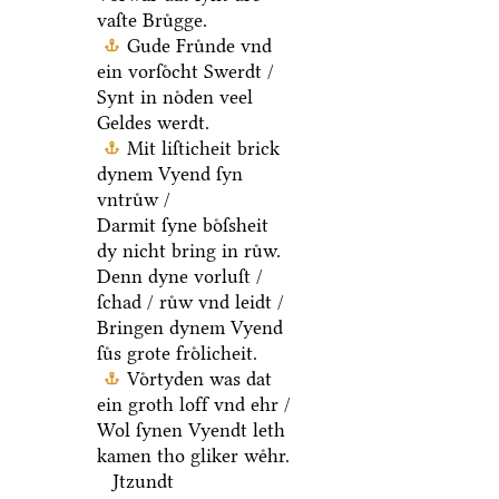
vaſte Bruͤgge.
Gude Fruͤnde vnd
ein vorſoͤcht Swerdt /
Synt in noͤden veel
Geldes werdt.
Mit liſticheit brick
dynem Vyend ſyn
vntruͤw /
Darmit ſyne boͤſsheit
dy nicht bring in ruͤw.
Denn dyne vorluſt /
ſchad / ruͤw vnd leidt /
Bringen dynem Vyend
ſuͤs grote froͤlicheit.
Voͤrtyden was dat
ein groth loff vnd ehr /
Wol ſynen Vyendt leth
kamen tho gliker weͤhr.
Jtzundt