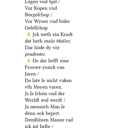
Loͤgen vnd Spil /
Vor Kopen vnd
Boͤrgeſchop /
Vor Wyuer vnd boͤſer
Geſelſchop.
Jck weth ein Krudt
dat heth
mala Mulier,
Dar hoͤde dy voͤr
prudenter.
De dar hefft eine
Frouwe yunck van
Jaren /
Da late ſe nicht vaken
vth Meyen varen.
Js ſe ſchoͤn vnd der
Werldt wol werdt /
Ja mennich Man ſe
denn ock begert.
Demſuͤluen Manne rad
ick int beſte /