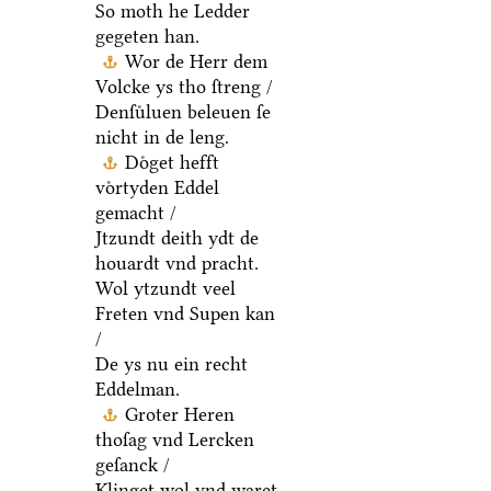
So moth he Ledder
gegeten han.
Wor de Herr dem
Volcke ys tho ſtreng /
Denſuͤluen beleuen ſe
nicht in de leng.
Doͤget hefft
voͤrtyden Eddel
gemacht /
Jtzundt deith ydt de
houardt vnd pracht.
Wol ytzundt veel
Freten vnd Supen kan
/
De ys nu ein recht
Eddelman.
Groter Heren
thoſag vnd Lercken
geſanck /
Klinget wol vnd waret