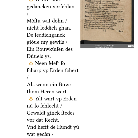
gedancken vorſchlan
/
Moͤſtu wat dohn /
nicht leddich ghan.
De leddichganck
gloͤue my gewiſs /
Ein Rouwkuͤſſen des
Duͤuels ys.
Neen Meſt ſo
ſcharp vp Erden ſchert
/
Als wenn ein Buwr
thom Heren wert.
Ydt wart vp Erden
nuͤ ſo ſchlecht /
Gewaldt ginck ſtedes
vor dat Recht.
Vnd hefft de Hundt yuͤ
wat gedaͤn /