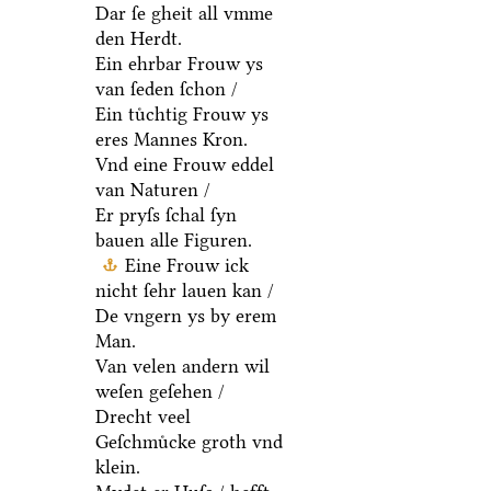
Dar ſe gheit all vmme
den Herdt.
Ein ehrbar Frouw ys
van ſeden ſchon /
Ein tuͤchtig Frouw ys
eres Mannes Kron.
Vnd eine Frouw eddel
van Naturen /
Er pryſs ſchal ſyn
bauen alle Figuren.
Eine Frouw ick
nicht ſehr lauen kan /
De vngern ys by erem
Man.
Van velen andern wil
weſen geſehen /
Drecht veel
Geſchmuͤcke groth vnd
klein.