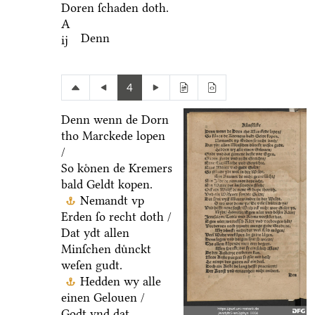
Doren ſchaden doth.
A
Denn
ij
4
Denn wenn de Dorn
tho Marckede lopen
/
So koͤnen de Kremers
bald Geldt kopen.
Nemandt vp
Erden ſo recht doth /
Dat ydt allen
Minſchen duͤnckt
weſen gudt.
Hedden wy alle
einen Gelouen /
Godt vnd dat