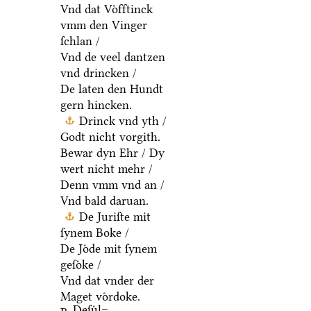
Vnd dat Voͤfftinck
vmm den Vinger
ſchlan /
Vnd de veel dantzen
vnd drincken /
De laten den Hundt
gern hincken.
Drinck vnd yth /
Godt nicht vorgith.
Bewar dyn Ehr / Dy
wert nicht mehr /
Denn vmm vnd an /
Vnd bald daruan.
De Juriſte mit
ſynem Boke /
De Joͤde mit ſynem
geſoͤke /
Vnd dat vnder der
Maget voͤrdoke.
Deſuͤl=