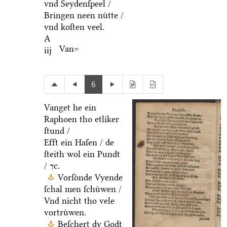
vnd Seydenſpeel /
Bringen neen nuͤtte /
vnd koſten veel.
A
Van=
iij
6
Vanget he ein
Raphoen tho etliker
ſtund /
Efft ein Haſen / de
ſteith wol ein Pundt
/ ⁊c.
Vorſoͤnde Vyende
ſchal men ſchuͤwen /
Vnd nicht tho vele
vortruͤwen.
Beſchert dy Godt