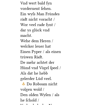
Vnd wert bald ſyn
vorderuent ſehen.
Ein wyſs Man Fruͤndes
raͤdt nicht voracht /
Wor veel rade ſynt /
dar ys gluͤck vnd
macht.
Wehe dem Heren /
welcker leuer hat
Einen Pyper / als einen
truͤwen Raͤdt.
De mehr achtet der
Huͤnd vnd Voͤgel ſpeel /
Als dat he hebb
gelerder Luͤd veel.
Do Roboam nicht
volgen wold /
Den olden Wyſen / als
he ſchold /