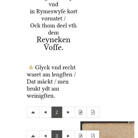
vnd
in Rymeswyſe kort
voruatet /
Ock thom deel vth
dem
Reyneken
Voſſe.
Glyck vnd recht
waret am lengſten /
Dat maͤckt / men
brukt ydt am
weinigſten.
2
3