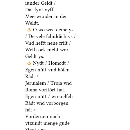
ſunder Geldt /
Dat ſynt vyff
Meerwunder in der
Weldt.
O wo wee deme ys
/ De vele ſchuͤldich ys /
Vnd hefft nene friſt /
Weth ock nicht wor
Geldt ys.
Nydt / Homodt /
Egen nuͤtt vnd boͤſen
Raͤdt /
Jeruſalem / Troia vnd
Roma vorſtoͤrt hat.
Egen nuͤtt / wreuelſch
Raͤdt vnd vorborgen
haͤt /
Vorderuen noch
ytzundt menge gude
Stadt / ⁊c.