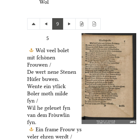
Wol
9
5
Wol veel bolet
mit ſchoͤnen
Frouwen /
De wert nene Stenen
Huͤſer buwen.
Wente ein ytlick
Boler moth milde
ſyn /
Wil he geleuet ſyn
van dem Froͤuwlin
fyn.
Ein frame Frouw ys
veler ehren werdt /