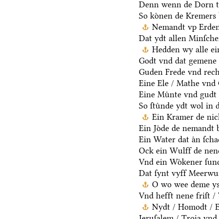
Denn wenn de Dorn t
So koͤnen de Kremers 
Nemandt vp Erden 
Dat ydt allen Minſche
Hedden wy alle ei
Godt vnd dat gemene 
Guden Frede vnd rech
Eine Ele / Mathe vnd
Eine Muͤnte vnd gudt 
So ſtuͤnde ydt wol in 
Ein Kramer de nich
Ein Joͤde de nemandt b
Ein Water dat aͤn ſcha
Ock ein Wulff de nen
Vnd ein Woͤkener ſund
Dat ſynt vyff Meerwu
O wo wee deme ys /
Vnd hefft nene friſt 
Nydt / Homodt / Eg
Jeruſalem / Troia vnd 