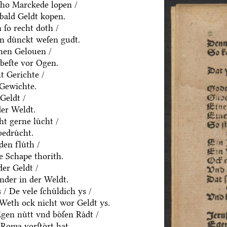
ho Marckede lopen /
bald Geldt kopen.
ſo recht doth /
n duͤnckt weſen gudt.
nen Gelouen /
beſte vor Ogen.
t Gerichte /
 Gewichte.
Geldt /
der Weldt.
t gerne luͤcht /
edruͤcht.
den fluͤth /
e Schape thorith.
er Geldt /
nder in der Weldt.
 De vele ſchuͤldich ys /
/ Weth ock nicht wor Geldt ys.
en nuͤtt vnd boͤſen Raͤdt /
Roma vorſtoͤrt hat.