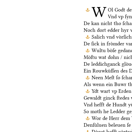
W
Ol Godt de
Vnd vp ſy
De kan nicht tho ſch
Noch dort edder hyr 
Salich vnd voͤrſic
De ſick in froͤmder va
Wultu boͤſe gedan
Moͤſtu wat dohn / nic
De leddichganck gloͤu
Ein Rouwkuͤſſen des D
Neen Meſt ſo ſchar
Als wenn ein Buwr t
Ydt wart vp Erden 
Gewaldt ginck ſtedes 
Vnd hefft de Hundt yu
So moth he Ledder ge
Wor de Herr dem V
Denſuͤluen beleuen ſe 
Doͤget hefft voͤrt