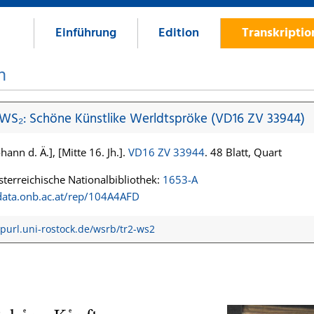
Einführung
Edition
Transkripti
n
 WS₂: Schöne Künstlike Werldtspröke (VD16 ZV 33944)
hann d. Ä.], [Mitte 16. Jh.].
VD16 ZV 33944
. 48 Blatt, Quart
terreichische Nationalbibliothek:
1653-A
/data.onb.ac.at/rep/104A4AFD
/purl.uni-rostock.de/wsrb/tr2-ws2