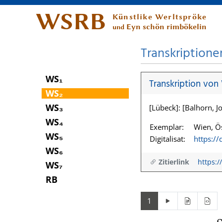
WSRB
Künstlike Werltspröke
Eyn schön rimbökelin
und
Transkriptione
WS₁
Transkription von
WS₂
WS₃
[Lübeck]: [Balhorn, Jo
WS₄
Exemplar:
Wien, Ös
WS₅
Digitalisat:
https:/
WS₆
Zitierlink
https:/
WS₇
RB
1