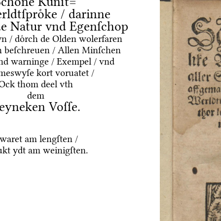
Schoͤne Kuͤnſt=
rldtſproͤke / darinne
nde Natur vnd Egenſchop
yn / doͤrch de Olden wolerfaren
 beſchreuen / Allen Minſchen
vnd warninge / Exempel / vnd
meswyſe kort voruatet /
Ock thom deel vth
dem
eyneken Voſſe.
waret am lengſten /
ukt ydt am weinigſten.