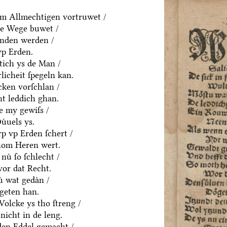
m Allmechtigen vortruwet /
ne Wege buwet /
anden werden /
vp Erden.
htich ys de Man /
rlicheit ſpegeln kan.
cken vorſchlan /
ht leddich ghan.
e my gewiſs /
uͤuels ys.
p vp Erden ſchert /
hom Heren wert.
nuͤ ſo ſchlecht /
vor dat Recht.
ͤ wat gedaͤn /
geten han.
olcke ys tho ſtreng /
nicht in de leng.
yden Eddel gemacht /