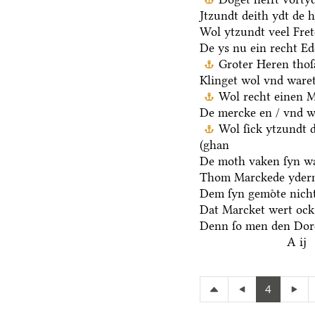
Jtzundt deith ydt de 
Wol ytzundt veel Fre
De ys nu ein recht E
Groter Heren thoſ
Klinget wol vnd waret
Wol recht einen M
De mercke en / vnd we
Wol ſick ytzundt 
(ghan
De moth vaken ſyn wa
Thom Marckede yderm
Dem ſyn gemoͤte nicht
Dat Marcket wert ock
Denn ſo men den Dore
A ij
4