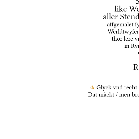
like We
aller Ste
affgemalet ſ
Werldtwyſen
thor lere 
in Ry
R
Glyck vnd recht 
Dat maͤckt / men br