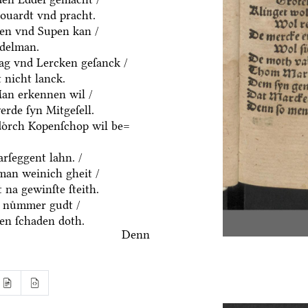
houardt vnd pracht.
ten vnd Supen kan /
ddelman.
ag vnd Lercken geſanck /
 nicht lanck.
an erkennen wil /
rde ſyn Mitgeſell.
doͤrch Kopenſchop wil be=
rſeggent lahn. /
an weinich gheit /
 na gewinſte ſteith.
 nuͤmmer gudt /
n ſchaden doth.
Denn