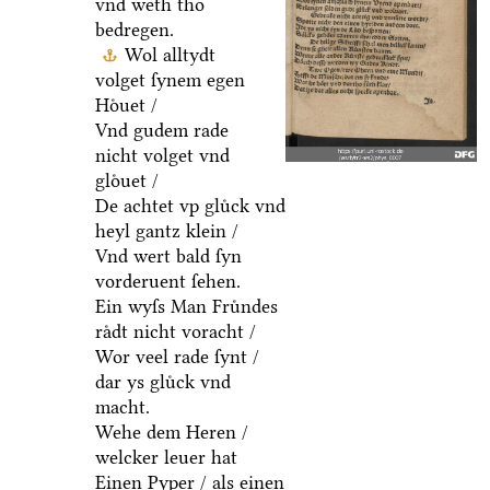
vnd weth tho
bedregen.
Wol alltydt
volget ſynem egen
Hoͤuet /
Vnd gudem rade
nicht volget vnd
gloͤuet /
De achtet vp gluͤck vnd
heyl gantz klein /
Vnd wert bald ſyn
vorderuent ſehen.
Ein wyſs Man Fruͤndes
raͤdt nicht voracht /
Wor veel rade ſynt /
dar ys gluͤck vnd
macht.
Wehe dem Heren /
welcker leuer hat
Einen Pyper / als einen