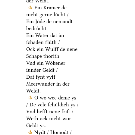
der Weldt.
Ein Kramer de
nicht gerne luͤcht /
Ein Joͤde de nemandt
bedruͤcht.
Ein Water dat aͤn
ſchaden fluͤth /
Ock ein Wulff de nene
Schape thorith.
Vnd ein Woͤkener
ſunder Geldt /
Dat ſynt vyff
Meerwunder in der
Weldt.
O wo wee deme ys
/ De vele ſchuͤldich ys /
Vnd hefft nene friſt /
Weth ock nicht wor
Geldt ys.
Nydt / Homodt /