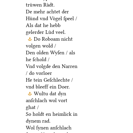
truͤwen Raͤdt.
De mehr achtet der
Huͤnd vnd Voͤgel ſpeel /
Als dat he hebb
gelerder Luͤd veel.
Do Roboam nicht
volgen wold /
Den olden Wyſen / als
he ſchold /
Vnd volgde den Narren
/ do vorloer
He tein Geſchlechte /
vnd bleeff ein Doer.
Wultu dat dyn
anſchlach wol vort
ghat /
So holdt en heimlick in
dynem rad.
Wol ſynen anſchlach