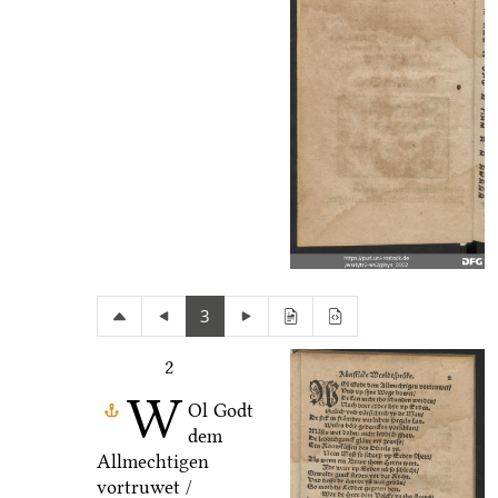
3
2
W
Ol Godt
dem
Allmechtigen
vortruwet /