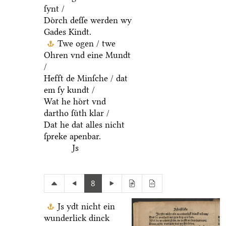
ſynt /
Doͤrch deſſe werden wy
Gades Kindt.
Twe ogen / twe
Ohren vnd eine Mundt
/
Hefft de Minſche / dat
em ſy kundt /
Wat he hoͤrt vnd
dartho ſuͤth klar /
Dat he dat alles nicht
ſpreke apenbar.
Js
8
Js ydt nicht ein
wunderlick dinck