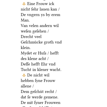
Eine Frouw ick
nicht ſehr lauen kan /
De vngern ys by erem
Man.
Van velen andern wil
weſen geſehen /
Drecht veel
Geſchmuͤcke groth vnd
klein.
Mydet er Huſs / hefft
des klene acht /
Deſſe hefft Ehr vnd
Tucht in klener wacht.
De nicht wil
hebben ſyne Frouw
allene /
Dem geſchuͤt recht /
dat ſe werde gemene.
De mit ſyner Frouwen