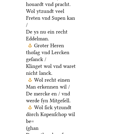
houardt vnd pracht.
Wol ytzundt veel
Freten vnd Supen kan
/
De ys nu ein recht
Eddelman.
Groter Heren
thoſag vnd Lercken
geſanck /
Klinget wol vnd waret
nicht lanck.
Wol recht einen
Man erkennen wil /
De mercke en / vnd
werde ſyn Mitgeſell.
Wol ſick ytzundt
doͤrch Kopenſchop wil
be=
(ghan