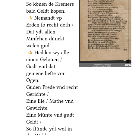
So koͤnen de Kremers
bald Geldt kopen.
Nemandt vp
Erden ſo recht doth /
Dat ydt allen
Minſchen duͤnckt
weſen gudt.
Hedden wy alle
einen Gelouen /
Godt vnd dat
gemene beſte vor
Ogen.
Guden Frede vnd recht
Gerichte /
Eine Ele / Mathe vnd
Gewichte.
Eine Muͤnte vnd gudt
Geldt /
So ſtuͤnde ydt wol in