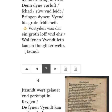
Denn dyne vorluſt /
ſchad / ruͤw vnd leidt /
Bringen dynem Vyend
ſuͤs grote froͤlicheit.
Voͤrtyden was dat
ein groth loff vnd ehr /
Wol ſynen Vyendt leth
kamen tho gliker weͤhr.
Jtzundt
7
4
Jtzundt wert gelauet
vnd geroͤmpt in
Krygen /
De ſynen Vyendt kan