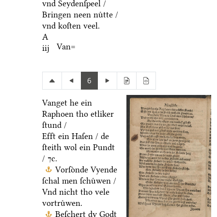
vnd Seydenſpeel /
Bringen neen nuͤtte /
vnd koſten veel.
A
Van=
iij
6
Vanget he ein
Raphoen tho etliker
ſtund /
Efft ein Haſen / de
ſteith wol ein Pundt
/ ⁊c.
Vorſoͤnde Vyende
ſchal men ſchuͤwen /
Vnd nicht tho vele
vortruͤwen.
Beſchert dy Godt