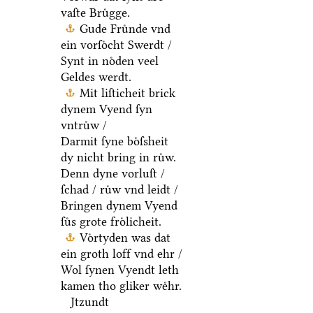
vaſte Bruͤgge.
Gude Fruͤnde vnd
ein vorſoͤcht Swerdt /
Synt in noͤden veel
Geldes werdt.
Mit liſticheit brick
dynem Vyend ſyn
vntruͤw /
Darmit ſyne boͤſsheit
dy nicht bring in ruͤw.
Denn dyne vorluſt /
ſchad / ruͤw vnd leidt /
Bringen dynem Vyend
ſuͤs grote froͤlicheit.
Voͤrtyden was dat
ein groth loff vnd ehr /
Wol ſynen Vyendt leth
kamen tho gliker weͤhr.
Jtzundt