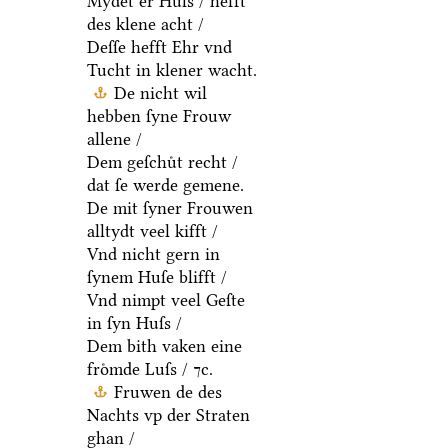
Mydet er Huſs / hefft
des klene acht /
Deſſe hefft Ehr vnd
Tucht in klener wacht.
De nicht wil
hebben ſyne Frouw
allene /
Dem geſchuͤt recht /
dat ſe werde gemene.
De mit ſyner Frouwen
alltydt veel kifft /
Vnd nicht gern in
ſynem Huſe blifft /
Vnd nimpt veel Geſte
in ſyn Huſs /
Dem bith vaken eine
froͤmde Luſs / ⁊c.
Fruwen de des
Nachts vp der Straten
ghan /