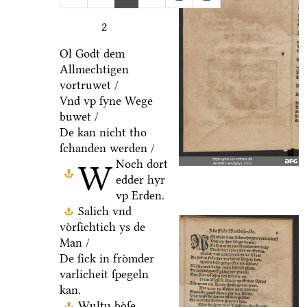
2
Ol Godt dem
Allmechtigen
vortruwet /
Vnd vp ſyne Wege
buwet /
De kan nicht tho
ſchanden werden /
Noch dort
W
edder hyr
vp Erden.
Salich vnd
voͤrſichtich ys de
Man /
De ſick in froͤmder
varlicheit ſpegeln
kan.
Wultu boͤſe