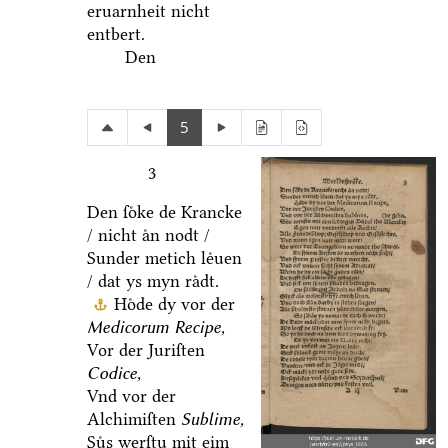
eruarnheit nicht
entbert.
Den
5
3
Den ſoͤke de Krancke
/ nicht aͤn nodt /
Sunder metich leͤuen
/ dat ys myn raͤdt.
Hoͤde dy vor der
Medicorum Recipe,
Vor der Juriſten
Codice,
Vnd vor der
Alchimiſten
Sublime,
Suͤs werſtu mit eim