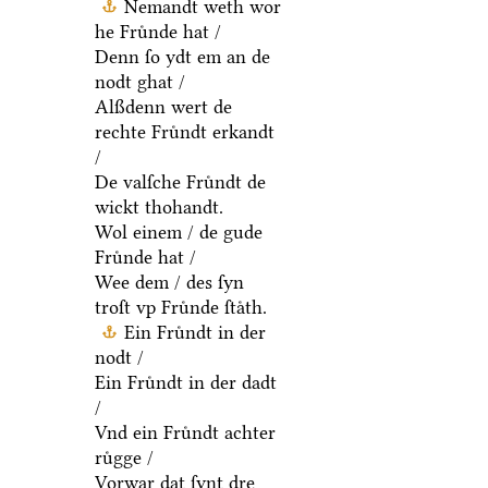
Nemandt weth wor
he Fruͤnde hat /
Denn ſo ydt em an de
nodt ghat /
Alßdenn wert de
rechte Fruͤndt erkandt
/
De valſche Fruͤndt de
wickt thohandt.
Wol einem / de gude
Fruͤnde hat /
Wee dem / des ſyn
troſt vp Fruͤnde ſtaͤth.
Ein Fruͤndt in der
nodt /
Ein Fruͤndt in der dadt
/
Vnd ein Fruͤndt achter
ruͤgge /
Vorwar dat ſynt dre