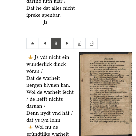
dartho ſuͤth klar /
Dat he dat alles nicht
ſpreke apenbar.
Js
8
Js ydt nicht ein
wunderlick dinck
voͤran /
Dat de warheit
nergen blyuen kan.
Wol de warheit ſecht
/ de hefft nichts
daruan /
Denn nydt vnd haͤt /
dat ys ſyn lohn.
Wol nu de
gruͤndtlike warheit