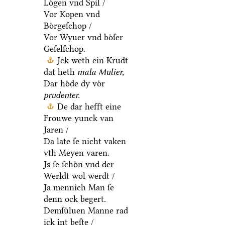
Loͤgen vnd Spil /
Vor Kopen vnd
Boͤrgeſchop /
Vor Wyuer vnd boͤſer
Geſelſchop.
Jck weth ein Krudt
dat heth
mala Mulier,
Dar hoͤde dy voͤr
prudenter.
De dar hefft eine
Frouwe yunck van
Jaren /
Da late ſe nicht vaken
vth Meyen varen.
Js ſe ſchoͤn vnd der
Werldt wol werdt /
Ja mennich Man ſe
denn ock begert.
Demſuͤluen Manne rad
ick int beſte /