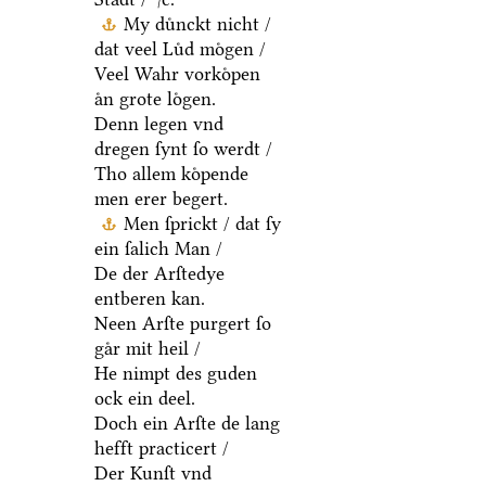
My duͤnckt nicht /
dat veel Luͤd moͤgen /
Veel Wahr vorkoͤpen
aͤn grote loͤgen.
Denn legen vnd
dregen ſynt ſo werdt /
Tho allem koͤpende
men erer begert.
Men ſprickt / dat ſy
ein ſalich Man /
De der Arſtedye
entberen kan.
Neen Arſte purgert ſo
gaͤr mit heil /
He nimpt des guden
ock ein deel.
Doch ein Arſte de lang
hefft practicert /
Der Kunſt vnd