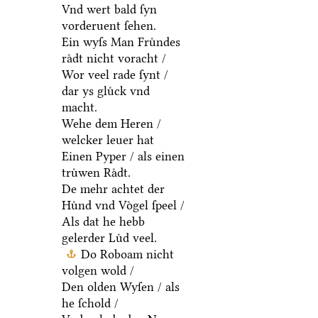
Vnd wert bald ſyn
vorderuent ſehen.
Ein wyſs Man Fruͤndes
raͤdt nicht voracht /
Wor veel rade ſynt /
dar ys gluͤck vnd
macht.
Wehe dem Heren /
welcker leuer hat
Einen Pyper / als einen
truͤwen Raͤdt.
De mehr achtet der
Huͤnd vnd Voͤgel ſpeel /
Als dat he hebb
gelerder Luͤd veel.
Do Roboam nicht
volgen wold /
Den olden Wyſen / als
he ſchold /