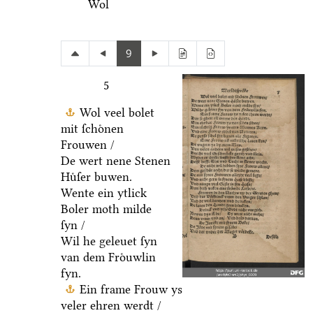
Wol
9
5
Wol veel bolet
mit ſchoͤnen
Frouwen /
De wert nene Stenen
Huͤſer buwen.
Wente ein ytlick
Boler moth milde
ſyn /
Wil he geleuet ſyn
van dem Froͤuwlin
fyn.
Ein frame Frouw ys
veler ehren werdt /