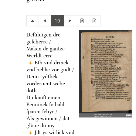
B
10
Deſuͤluigen dre
geſcherre /
Maken de gantze
Werldt erre.
Eth vnd drinck
vnd hebbe vor gudt /
Denn tydtlick
vorderuent wehe
doth.
Du kanſt einen
Penninck ſo bald
ſparen ſchyr /
Als gewinnen / dat
gloͤue du my.
Jdt ys witlick vnd