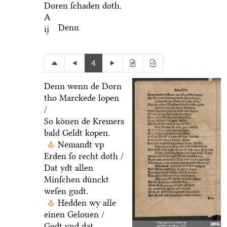
Doren ſchaden doth.
A
Denn
ij
4
Denn wenn de Dorn
tho Marckede lopen
/
So koͤnen de Kremers
bald Geldt kopen.
Nemandt vp
Erden ſo recht doth /
Dat ydt allen
Minſchen duͤnckt
weſen gudt.
Hedden wy alle
einen Gelouen /
Godt vnd dat