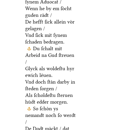
ſynem Aduocat /
Wenn he by em ſoͤcht
guden raͤdt /
De hefft ſick allein voͤr
gelagen /
Vnd ſick mit ſynem
ſchaden bedragen.
Du ſchalt mit
Arbeid na Gud ſtreuen
/
Glyck als woldeſtu hyr
ewich leͤuen.
Vnd doch ſtaͤn darby in
ſteden ſorgen /
Als ſcholdeſtu ſteruen
huͤdt edder morgen.
So ſchoͤn ys
nemandt noch ſo werdt
/
De Dodt maͤckt / dat