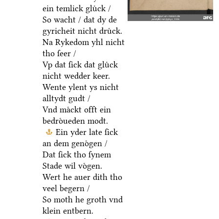
ein temlick gluͤck /
So wacht / dat dy de
gyricheit nicht druͤck.
Na Rykedom yhl nicht
tho ſeer /
Vp dat ſick dat gluͤck
nicht wedder keer.
Wente ylent ys nicht
alltydt gudt /
Vnd maͤckt offt ein
bedroͤueden modt.
Ein yder late ſick
an dem genoͤgen /
Dat ſick tho ſynem
Stade wil voͤgen.
Wert he auer dith tho
veel begern /
So moth he groth vnd
klein entbern.