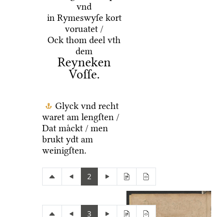
vnd
in Rymeswyſe kort
voruatet /
Ock thom deel vth
dem
Reyneken
Voſſe.
Glyck vnd recht
waret am lengſten /
Dat maͤckt / men
brukt ydt am
weinigſten.
2
3