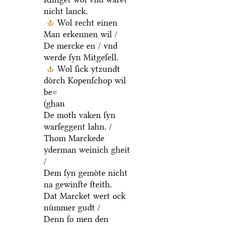
nicht lanck.
Wol recht einen
Man erkennen wil /
De mercke en / vnd
werde ſyn Mitgeſell.
Wol ſick ytzundt
doͤrch Kopenſchop wil
be=
(ghan
De moth vaken ſyn
warſeggent lahn. /
Thom Marckede
yderman weinich gheit
/
Dem ſyn gemoͤte nicht
na gewinſte ſteith.
Dat Marcket wert ock
nuͤmmer gudt /
Denn ſo men den