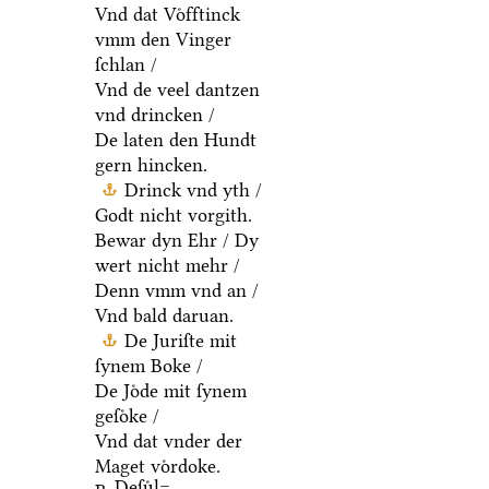
Vnd dat Voͤfftinck
vmm den Vinger
ſchlan /
Vnd de veel dantzen
vnd drincken /
De laten den Hundt
gern hincken.
Drinck vnd yth /
Godt nicht vorgith.
Bewar dyn Ehr / Dy
wert nicht mehr /
Denn vmm vnd an /
Vnd bald daruan.
De Juriſte mit
ſynem Boke /
De Joͤde mit ſynem
geſoͤke /
Vnd dat vnder der
Maget voͤrdoke.
Deſuͤl=