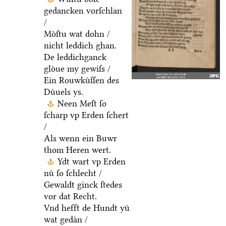
gedancken vorſchlan
/
Moͤſtu wat dohn /
nicht leddich ghan.
De leddichganck
gloͤue my gewiſs /
Ein Rouwkuͤſſen des
Duͤuels ys.
Neen Meſt ſo
ſcharp vp Erden ſchert
/
Als wenn ein Buwr
thom Heren wert.
Ydt wart vp Erden
nuͤ ſo ſchlecht /
Gewaldt ginck ſtedes
vor dat Recht.
Vnd hefft de Hundt yuͤ
wat gedaͤn /