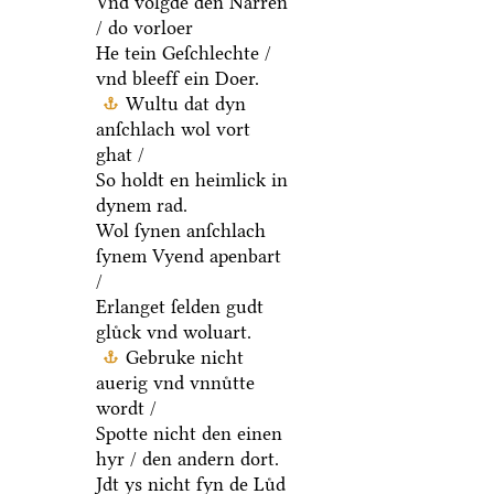
Vnd volgde den Narren
/ do vorloer
He tein Geſchlechte /
vnd bleeff ein Doer.
Wultu dat dyn
anſchlach wol vort
ghat /
So holdt en heimlick in
dynem rad.
Wol ſynen anſchlach
ſynem Vyend apenbart
/
Erlanget ſelden gudt
gluͤck vnd woluart.
Gebruke nicht
auerig vnd vnnuͤtte
wordt /
Spotte nicht den einen
hyr / den andern dort.
Jdt ys nicht fyn de Luͤd