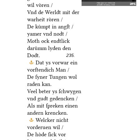
wil voͤren /
Vnd de Werldt mit der
warheit roͤren /
De kuͤmpt in angſt /
yamer vnd nodt /
Moth ock endtlick
daruͤmm lyden den
Dodt.
235.
Dat ys vorwar ein
vorſtendich Man /
De ſyner Tungen wol
raden kan.
Veel beter ys ſchwygen
vnd gudt gedencken /
Als mit ſpreken einen
andern krencken.
Welcker nicht
vorderuen wil /
De hoͤde ſick vor