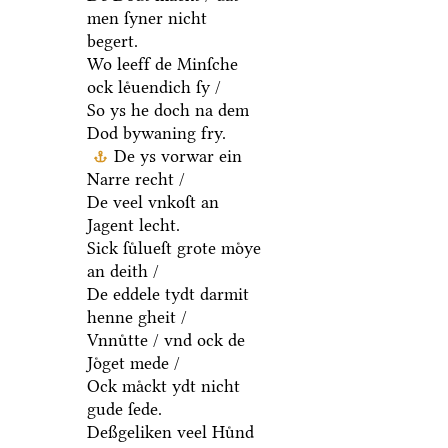
men ſyner nicht
begert.
Wo leeff de Minſche
ock leͤuendich ſy /
So ys he doch na dem
Dod bywaning fry.
De ys vorwar ein
Narre recht /
De veel vnkoſt an
Jagent lecht.
Sick ſuͤlueſt grote moͤye
an deith /
De eddele tydt darmit
henne gheit /
Vnnuͤtte / vnd ock de
Joͤget mede /
Ock maͤckt ydt nicht
gude ſede.
Deßgeliken veel Huͤnd