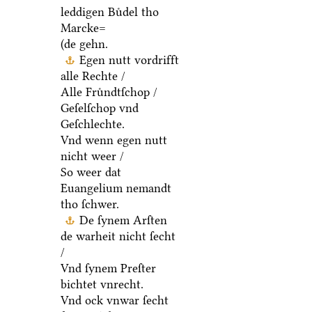
leddigen Buͤdel tho
Marcke=
(de gehn.
Egen nutt vordrifft
alle Rechte /
Alle Fruͤndtſchop /
Geſelſchop vnd
Geſchlechte.
Vnd wenn egen nutt
nicht weer /
So weer dat
Euangelium nemandt
tho ſchwer.
De ſynem Arſten
de warheit nicht ſecht
/
Vnd ſynem Preſter
bichtet vnrecht.
Vnd ock vnwar ſecht