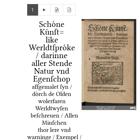
1
Schoͤne
Kuͤnſt=
like
Werldtſproͤke
/ darinne
aller Stende
Natur vnd
Egenſchop
affgemalet ſyn /
doͤrch de Olden
wolerfaren
Werldtwyſen
beſchreuen / Allen
Minſchen
thor lere vnd
warninge / Exempel /