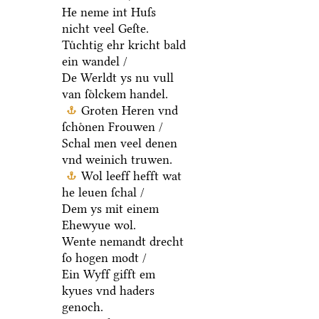
He neme int Huſs
nicht veel Geſte.
Tuͤchtig ehr kricht bald
ein wandel /
De Werldt ys nu vull
van ſoͤlckem handel.
Groten Heren vnd
ſchoͤnen Frouwen /
Schal men veel denen
vnd weinich truwen.
Wol leeff hefft wat
he leuen ſchal /
Dem ys mit einem
Ehewyue wol.
Wente nemandt drecht
ſo hogen modt /
Ein Wyff gifft em
kyues vnd haders
genoch.