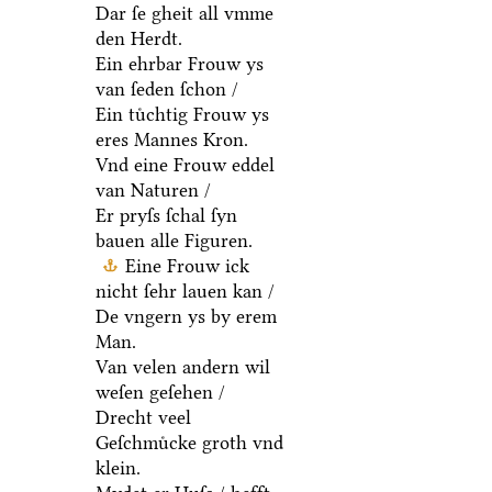
Dar ſe gheit all vmme
den Herdt.
Ein ehrbar Frouw ys
van ſeden ſchon /
Ein tuͤchtig Frouw ys
eres Mannes Kron.
Vnd eine Frouw eddel
van Naturen /
Er pryſs ſchal ſyn
bauen alle Figuren.
Eine Frouw ick
nicht ſehr lauen kan /
De vngern ys by erem
Man.
Van velen andern wil
weſen geſehen /
Drecht veel
Geſchmuͤcke groth vnd
klein.