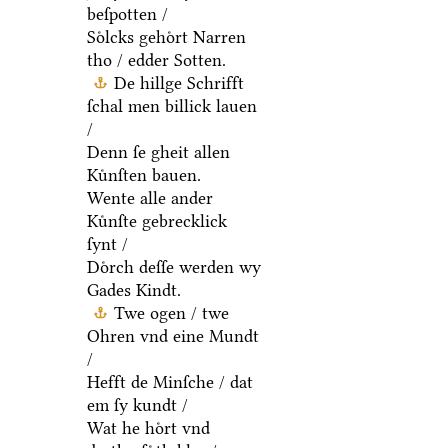
beſpotten /
Soͤlcks gehoͤrt Narren
tho / edder Sotten.
De hillge Schrifft
ſchal men billick lauen
/
Denn ſe gheit allen
Kuͤnſten bauen.
Wente alle ander
Kuͤnſte gebrecklick
ſynt /
Doͤrch deſſe werden wy
Gades Kindt.
Twe ogen / twe
Ohren vnd eine Mundt
/
Hefft de Minſche / dat
em ſy kundt /
Wat he hoͤrt vnd