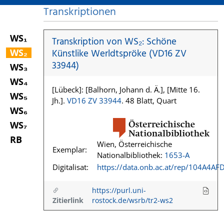
Transkriptionen
WS₁
Transkription von WS₂: Schöne
WS₂
Künstlike Werldtspröke (VD16 ZV
33944)
WS₃
WS₄
[Lübeck]: [Balhorn, Johann d. Ä.], [Mitte 16.
WS₅
Jh.].
VD16 ZV 33944
. 48 Blatt, Quart
WS₆
WS₇
RB
Wien, Österreichische
Exemplar:
Nationalbibliothek:
1653-A
Digitalisat:
https://data.onb.ac.at/rep/104A4AF
https://purl.uni-
Zitierlink
rostock.de/wsrb/tr2-ws2