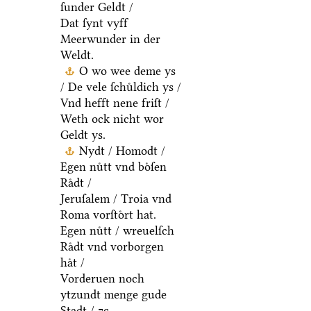
ſunder Geldt /
Dat ſynt vyff
Meerwunder in der
Weldt.
O wo wee deme ys
/ De vele ſchuͤldich ys /
Vnd hefft nene friſt /
Weth ock nicht wor
Geldt ys.
Nydt / Homodt /
Egen nuͤtt vnd boͤſen
Raͤdt /
Jeruſalem / Troia vnd
Roma vorſtoͤrt hat.
Egen nuͤtt / wreuelſch
Raͤdt vnd vorborgen
haͤt /
Vorderuen noch
ytzundt menge gude
Stadt / ⁊c.