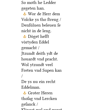
So moth he Ledder
gegeten han.
Wor de Herr dem
Volcke ys tho ſtreng /
Denſuͤluen beleuen ſe
nicht in de leng.
Doͤget hefft
voͤrtyden Eddel
gemacht /
Jtzundt deith ydt de
houardt vnd pracht.
Wol ytzundt veel
Freten vnd Supen kan
/
De ys nu ein recht
Eddelman.
Groter Heren
thoſag vnd Lercken
geſanck /
Klinget wol vnd waret