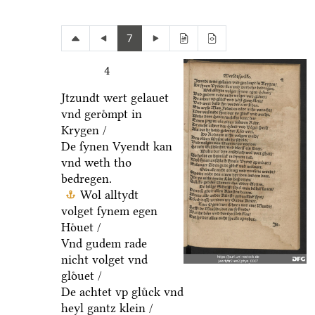
7
4
Jtzundt wert gelauet
vnd geroͤmpt in
Krygen /
De ſynen Vyendt kan
vnd weth tho
bedregen.
Wol alltydt
volget ſynem egen
Hoͤuet /
Vnd gudem rade
nicht volget vnd
gloͤuet /
De achtet vp gluͤck vnd
heyl gantz klein /