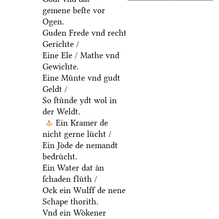
gemene beſte vor
Ogen.
Guden Frede vnd recht
Gerichte /
Eine Ele / Mathe vnd
Gewichte.
Eine Muͤnte vnd gudt
Geldt /
So ſtuͤnde ydt wol in
der Weldt.
Ein Kramer de
nicht gerne luͤcht /
Ein Joͤde de nemandt
bedruͤcht.
Ein Water dat aͤn
ſchaden fluͤth /
Ock ein Wulff de nene
Schape thorith.
Vnd ein Woͤkener