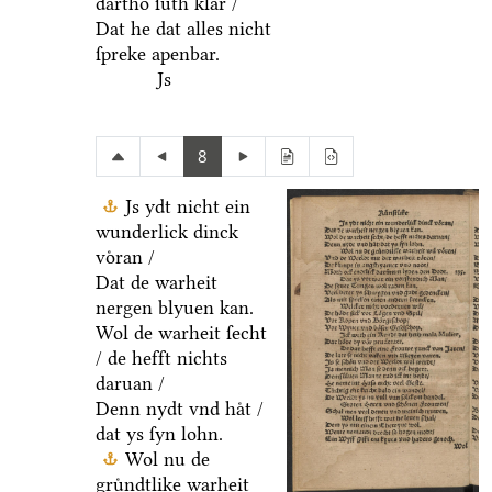
dartho ſuͤth klar /
Dat he dat alles nicht
ſpreke apenbar.
Js
8
Js ydt nicht ein
wunderlick dinck
voͤran /
Dat de warheit
nergen blyuen kan.
Wol de warheit ſecht
/ de hefft nichts
daruan /
Denn nydt vnd haͤt /
dat ys ſyn lohn.
Wol nu de
gruͤndtlike warheit