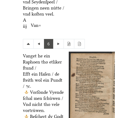
vnd Seydenſpeel /
Bringen neen nuͤtte /
vnd koſten veel.
A
Van=
iij
6
Vanget he ein
Raphoen tho etliker
ſtund /
Efft ein Haſen / de
ſteith wol ein Pundt
/ ⁊c.
Vorſoͤnde Vyende
ſchal men ſchuͤwen /
Vnd nicht tho vele
vortruͤwen.
Beſchert dy Godt