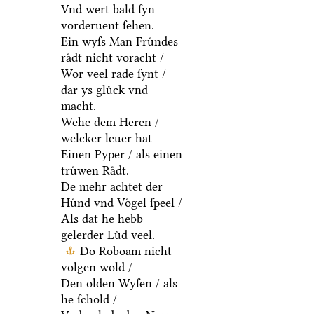
Vnd wert bald ſyn
vorderuent ſehen.
Ein wyſs Man Fruͤndes
raͤdt nicht voracht /
Wor veel rade ſynt /
dar ys gluͤck vnd
macht.
Wehe dem Heren /
welcker leuer hat
Einen Pyper / als einen
truͤwen Raͤdt.
De mehr achtet der
Huͤnd vnd Voͤgel ſpeel /
Als dat he hebb
gelerder Luͤd veel.
Do Roboam nicht
volgen wold /
Den olden Wyſen / als
he ſchold /