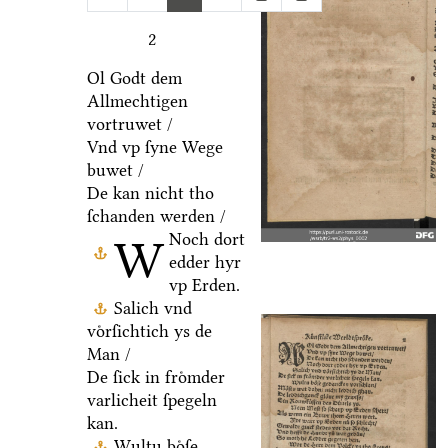
2
Ol Godt dem
Allmechtigen
vortruwet /
Vnd vp ſyne Wege
buwet /
De kan nicht tho
ſchanden werden /
Noch dort
W
edder hyr
vp Erden.
Salich vnd
voͤrſichtich ys de
Man /
De ſick in froͤmder
varlicheit ſpegeln
kan.
Wultu boͤſe