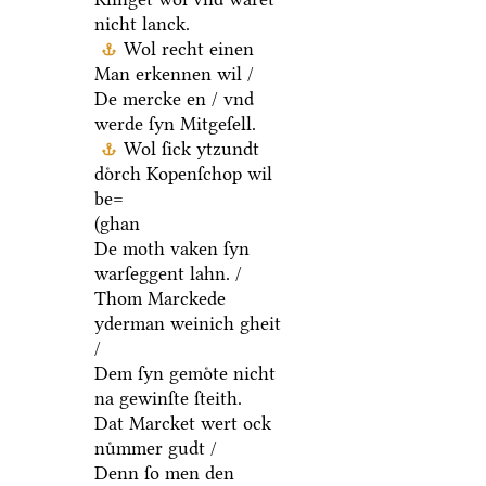
nicht lanck.
Wol recht einen
Man erkennen wil /
De mercke en / vnd
werde ſyn Mitgeſell.
Wol ſick ytzundt
doͤrch Kopenſchop wil
be=
(ghan
De moth vaken ſyn
warſeggent lahn. /
Thom Marckede
yderman weinich gheit
/
Dem ſyn gemoͤte nicht
na gewinſte ſteith.
Dat Marcket wert ock
nuͤmmer gudt /
Denn ſo men den