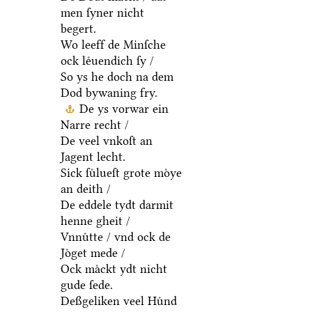
men ſyner nicht
begert.
Wo leeff de Minſche
ock leͤuendich ſy /
So ys he doch na dem
Dod bywaning fry.
De ys vorwar ein
Narre recht /
De veel vnkoſt an
Jagent lecht.
Sick ſuͤlueſt grote moͤye
an deith /
De eddele tydt darmit
henne gheit /
Vnnuͤtte / vnd ock de
Joͤget mede /
Ock maͤckt ydt nicht
gude ſede.
Deßgeliken veel Huͤnd