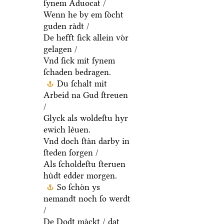
ſynem Aduocat /
Wenn he by em ſoͤcht
guden raͤdt /
De hefft ſick allein voͤr
gelagen /
Vnd ſick mit ſynem
ſchaden bedragen.
Du ſchalt mit
Arbeid na Gud ſtreuen
/
Glyck als woldeſtu hyr
ewich leͤuen.
Vnd doch ſtaͤn darby in
ſteden ſorgen /
Als ſcholdeſtu ſteruen
huͤdt edder morgen.
So ſchoͤn ys
nemandt noch ſo werdt
/
De Dodt maͤckt / dat