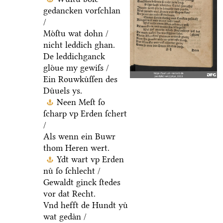
gedancken vorſchlan
/
Moͤſtu wat dohn /
nicht leddich ghan.
De leddichganck
gloͤue my gewiſs /
Ein Rouwkuͤſſen des
Duͤuels ys.
Neen Meſt ſo
ſcharp vp Erden ſchert
/
Als wenn ein Buwr
thom Heren wert.
Ydt wart vp Erden
nuͤ ſo ſchlecht /
Gewaldt ginck ſtedes
vor dat Recht.
Vnd hefft de Hundt yuͤ
wat gedaͤn /