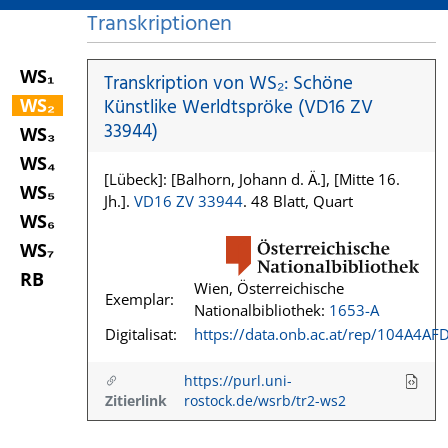
Transkriptionen
WS₁
Transkription von WS₂: Schöne
WS₂
Künstlike Werldtspröke (VD16 ZV
33944)
WS₃
WS₄
[Lübeck]: [Balhorn, Johann d. Ä.], [Mitte 16.
WS₅
Jh.].
VD16 ZV 33944
. 48 Blatt, Quart
WS₆
WS₇
RB
Wien, Österreichische
Exemplar:
Nationalbibliothek:
1653-A
Digitalisat:
https://data.onb.ac.at/rep/104A4AF
https://purl.uni-
Zitierlink
rostock.de/wsrb/tr2-ws2