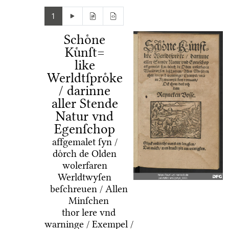
1
Schoͤne
Kuͤnſt=
like
Werldtſproͤke
/ darinne
aller Stende
Natur vnd
Egenſchop
affgemalet ſyn /
doͤrch de Olden
wolerfaren
Werldtwyſen
beſchreuen / Allen
Minſchen
thor lere vnd
warninge / Exempel /