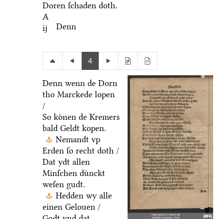
Doren ſchaden doth.
A
Denn
ij
4
Denn wenn de Dorn
tho Marckede lopen
/
So koͤnen de Kremers
bald Geldt kopen.
Nemandt vp
Erden ſo recht doth /
Dat ydt allen
Minſchen duͤnckt
weſen gudt.
Hedden wy alle
einen Gelouen /
Godt vnd dat