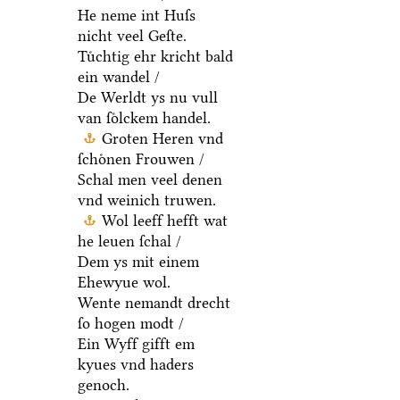
He neme int Huſs
nicht veel Geſte.
Tuͤchtig ehr kricht bald
ein wandel /
De Werldt ys nu vull
van ſoͤlckem handel.
Groten Heren vnd
ſchoͤnen Frouwen /
Schal men veel denen
vnd weinich truwen.
Wol leeff hefft wat
he leuen ſchal /
Dem ys mit einem
Ehewyue wol.
Wente nemandt drecht
ſo hogen modt /
Ein Wyff gifft em
kyues vnd haders
genoch.