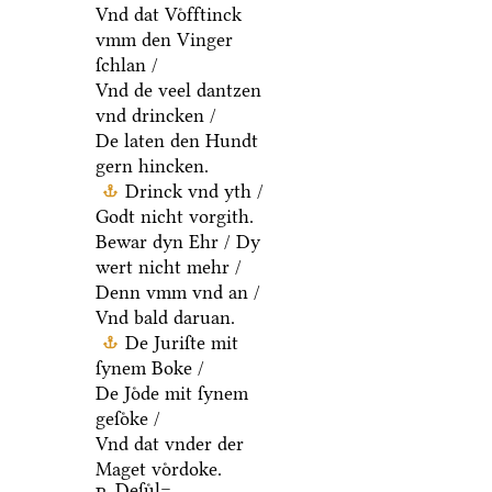
Vnd dat Voͤfftinck
vmm den Vinger
ſchlan /
Vnd de veel dantzen
vnd drincken /
De laten den Hundt
gern hincken.
Drinck vnd yth /
Godt nicht vorgith.
Bewar dyn Ehr / Dy
wert nicht mehr /
Denn vmm vnd an /
Vnd bald daruan.
De Juriſte mit
ſynem Boke /
De Joͤde mit ſynem
geſoͤke /
Vnd dat vnder der
Maget voͤrdoke.
Deſuͤl=