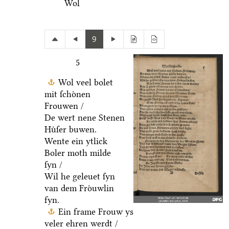
Wol
9
5
Wol veel bolet
mit ſchoͤnen
Frouwen /
De wert nene Stenen
Huͤſer buwen.
Wente ein ytlick
Boler moth milde
ſyn /
Wil he geleuet ſyn
van dem Froͤuwlin
fyn.
Ein frame Frouw ys
veler ehren werdt /