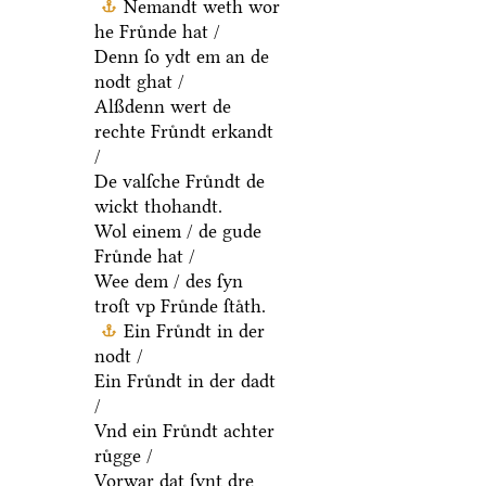
Nemandt weth wor
he Fruͤnde hat /
Denn ſo ydt em an de
nodt ghat /
Alßdenn wert de
rechte Fruͤndt erkandt
/
De valſche Fruͤndt de
wickt thohandt.
Wol einem / de gude
Fruͤnde hat /
Wee dem / des ſyn
troſt vp Fruͤnde ſtaͤth.
Ein Fruͤndt in der
nodt /
Ein Fruͤndt in der dadt
/
Vnd ein Fruͤndt achter
ruͤgge /
Vorwar dat ſynt dre