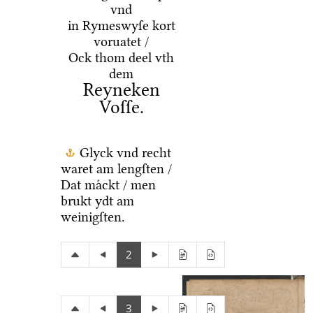
vnd
in Rymeswyſe kort
voruatet /
Ock thom deel vth
dem
Reyneken
Voſſe.
Glyck vnd recht
waret am lengſten /
Dat maͤckt / men
brukt ydt am
weinigſten.
2
3