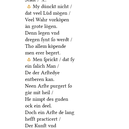
My duͤnckt nicht /
dat veel Luͤd moͤgen /
Veel Wahr vorkoͤpen
aͤn grote loͤgen.
Denn legen vnd
dregen ſynt ſo werdt /
Tho allem koͤpende
men erer begert.
Men ſprickt / dat ſy
ein ſalich Man /
De der Arſtedye
entberen kan.
Neen Arſte purgert ſo
gaͤr mit heil /
He nimpt des guden
ock ein deel.
Doch ein Arſte de lang
hefft practicert /
Der Kunſt vnd