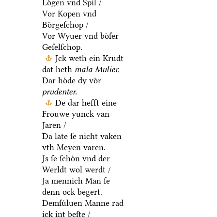
Loͤgen vnd Spil /
Vor Kopen vnd
Boͤrgeſchop /
Vor Wyuer vnd boͤſer
Geſelſchop.
Jck weth ein Krudt
dat heth
mala Mulier,
Dar hoͤde dy voͤr
prudenter.
De dar hefft eine
Frouwe yunck van
Jaren /
Da late ſe nicht vaken
vth Meyen varen.
Js ſe ſchoͤn vnd der
Werldt wol werdt /
Ja mennich Man ſe
denn ock begert.
Demſuͤluen Manne rad
ick int beſte /