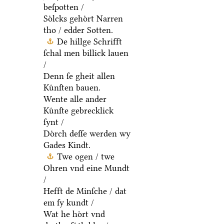
beſpotten /
Soͤlcks gehoͤrt Narren
tho / edder Sotten.
De hillge Schrifft
ſchal men billick lauen
/
Denn ſe gheit allen
Kuͤnſten bauen.
Wente alle ander
Kuͤnſte gebrecklick
ſynt /
Doͤrch deſſe werden wy
Gades Kindt.
Twe ogen / twe
Ohren vnd eine Mundt
/
Hefft de Minſche / dat
em ſy kundt /
Wat he hoͤrt vnd