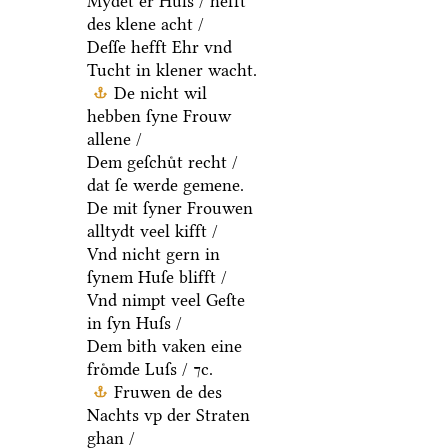
Mydet er Huſs / hefft
des klene acht /
Deſſe hefft Ehr vnd
Tucht in klener wacht.
De nicht wil
hebben ſyne Frouw
allene /
Dem geſchuͤt recht /
dat ſe werde gemene.
De mit ſyner Frouwen
alltydt veel kifft /
Vnd nicht gern in
ſynem Huſe blifft /
Vnd nimpt veel Geſte
in ſyn Huſs /
Dem bith vaken eine
froͤmde Luſs / ⁊c.
Fruwen de des
Nachts vp der Straten
ghan /