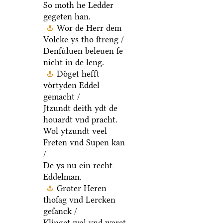
So moth he Ledder
gegeten han.
Wor de Herr dem
Volcke ys tho ſtreng /
Denſuͤluen beleuen ſe
nicht in de leng.
Doͤget hefft
voͤrtyden Eddel
gemacht /
Jtzundt deith ydt de
houardt vnd pracht.
Wol ytzundt veel
Freten vnd Supen kan
/
De ys nu ein recht
Eddelman.
Groter Heren
thoſag vnd Lercken
geſanck /
Klinget wol vnd waret