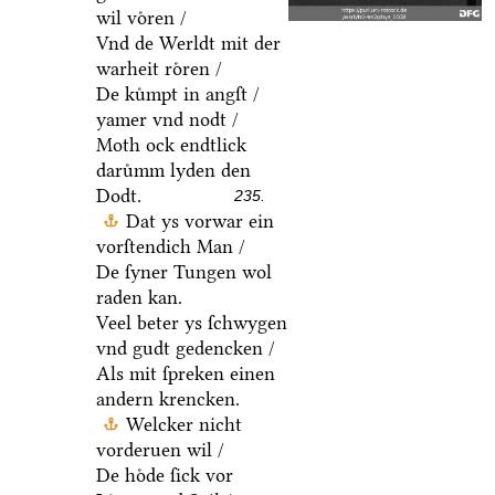
wil voͤren /
Vnd de Werldt mit der
warheit roͤren /
De kuͤmpt in angſt /
yamer vnd nodt /
Moth ock endtlick
daruͤmm lyden den
Dodt.
235.
Dat ys vorwar ein
vorſtendich Man /
De ſyner Tungen wol
raden kan.
Veel beter ys ſchwygen
vnd gudt gedencken /
Als mit ſpreken einen
andern krencken.
Welcker nicht
vorderuen wil /
De hoͤde ſick vor