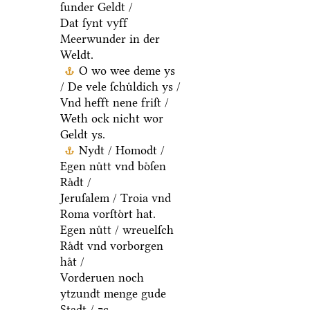
ſunder Geldt /
Dat ſynt vyff
Meerwunder in der
Weldt.
O wo wee deme ys
/ De vele ſchuͤldich ys /
Vnd hefft nene friſt /
Weth ock nicht wor
Geldt ys.
Nydt / Homodt /
Egen nuͤtt vnd boͤſen
Raͤdt /
Jeruſalem / Troia vnd
Roma vorſtoͤrt hat.
Egen nuͤtt / wreuelſch
Raͤdt vnd vorborgen
haͤt /
Vorderuen noch
ytzundt menge gude
Stadt / ⁊c.