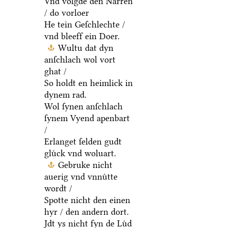
Vnd volgde den Narren
/ do vorloer
He tein Geſchlechte /
vnd bleeff ein Doer.
Wultu dat dyn
anſchlach wol vort
ghat /
So holdt en heimlick in
dynem rad.
Wol ſynen anſchlach
ſynem Vyend apenbart
/
Erlanget ſelden gudt
gluͤck vnd woluart.
Gebruke nicht
auerig vnd vnnuͤtte
wordt /
Spotte nicht den einen
hyr / den andern dort.
Jdt ys nicht fyn de Luͤd