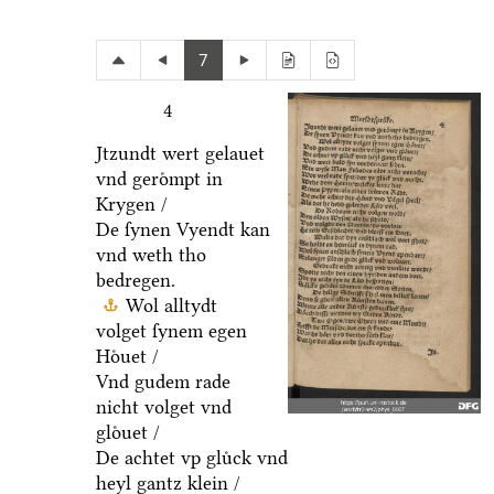
7
4
Jtzundt wert gelauet
vnd geroͤmpt in
Krygen /
De ſynen Vyendt kan
vnd weth tho
bedregen.
Wol alltydt
volget ſynem egen
Hoͤuet /
Vnd gudem rade
nicht volget vnd
gloͤuet /
De achtet vp gluͤck vnd
heyl gantz klein /