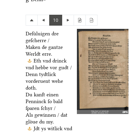
B
10
Deſuͤluigen dre
geſcherre /
Maken de gantze
Werldt erre.
Eth vnd drinck
vnd hebbe vor gudt /
Denn tydtlick
vorderuent wehe
doth.
Du kanſt einen
Penninck ſo bald
ſparen ſchyr /
Als gewinnen / dat
gloͤue du my.
Jdt ys witlick vnd