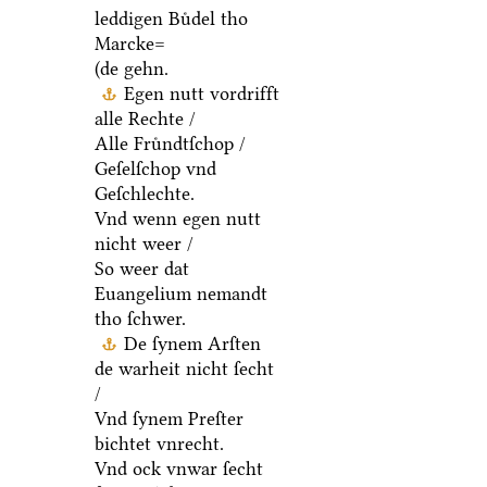
leddigen Buͤdel tho
Marcke=
(de gehn.
Egen nutt vordrifft
alle Rechte /
Alle Fruͤndtſchop /
Geſelſchop vnd
Geſchlechte.
Vnd wenn egen nutt
nicht weer /
So weer dat
Euangelium nemandt
tho ſchwer.
De ſynem Arſten
de warheit nicht ſecht
/
Vnd ſynem Preſter
bichtet vnrecht.
Vnd ock vnwar ſecht