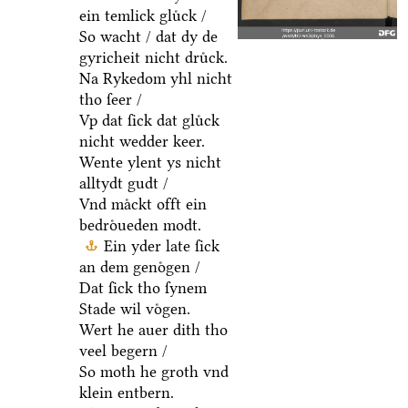
ein temlick gluͤck /
So wacht / dat dy de
gyricheit nicht druͤck.
Na Rykedom yhl nicht
tho ſeer /
Vp dat ſick dat gluͤck
nicht wedder keer.
Wente ylent ys nicht
alltydt gudt /
Vnd maͤckt offt ein
bedroͤueden modt.
Ein yder late ſick
an dem genoͤgen /
Dat ſick tho ſynem
Stade wil voͤgen.
Wert he auer dith tho
veel begern /
So moth he groth vnd
klein entbern.