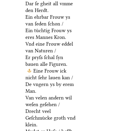
Dar ſe gheit all vmme
den Herdt.
Ein ehrbar Frouw ys
van ſeden ſchon /
Ein tuͤchtig Frouw ys
eres Mannes Kron.
Vnd eine Frouw eddel
van Naturen /
Er pryſs ſchal ſyn
bauen alle Figuren.
Eine Frouw ick
nicht ſehr lauen kan /
De vngern ys by erem
Man.
Van velen andern wil
weſen geſehen /
Drecht veel
Geſchmuͤcke groth vnd
klein.