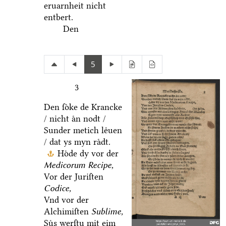
eruarnheit nicht
entbert.
Den
5
3
Den ſoͤke de Krancke
/ nicht aͤn nodt /
Sunder metich leͤuen
/ dat ys myn raͤdt.
Hoͤde dy vor der
Medicorum Recipe,
Vor der Juriſten
Codice,
Vnd vor der
Alchimiſten
Sublime,
Suͤs werſtu mit eim