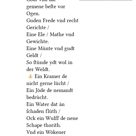
gemene beſte vor
Ogen.
Guden Frede vnd recht
Gerichte /
Eine Ele / Mathe vnd
Gewichte.
Eine Muͤnte vnd gudt
Geldt /
So ſtuͤnde ydt wol in
der Weldt.
Ein Kramer de
nicht gerne luͤcht /
Ein Joͤde de nemandt
bedruͤcht.
Ein Water dat aͤn
ſchaden fluͤth /
Ock ein Wulff de nene
Schape thorith.
Vnd ein Woͤkener