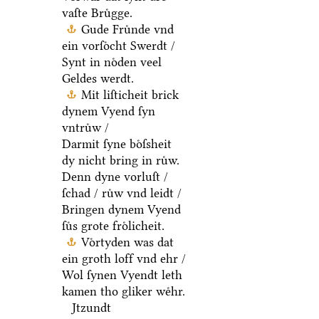
vaſte Bruͤgge.
Gude Fruͤnde vnd
ein vorſoͤcht Swerdt /
Synt in noͤden veel
Geldes werdt.
Mit liſticheit brick
dynem Vyend ſyn
vntruͤw /
Darmit ſyne boͤſsheit
dy nicht bring in ruͤw.
Denn dyne vorluſt /
ſchad / ruͤw vnd leidt /
Bringen dynem Vyend
ſuͤs grote froͤlicheit.
Voͤrtyden was dat
ein groth loff vnd ehr /
Wol ſynen Vyendt leth
kamen tho gliker weͤhr.
Jtzundt