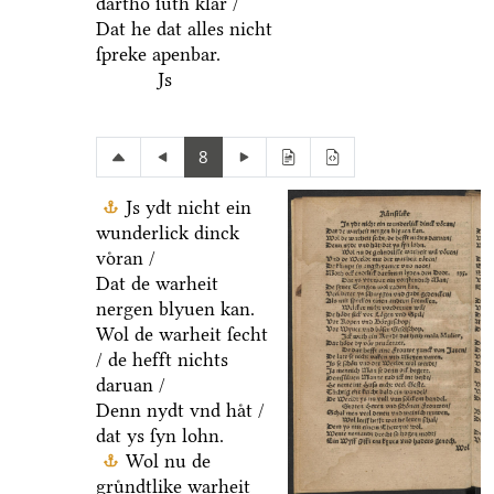
dartho ſuͤth klar /
Dat he dat alles nicht
ſpreke apenbar.
Js
8
Js ydt nicht ein
wunderlick dinck
voͤran /
Dat de warheit
nergen blyuen kan.
Wol de warheit ſecht
/ de hefft nichts
daruan /
Denn nydt vnd haͤt /
dat ys ſyn lohn.
Wol nu de
gruͤndtlike warheit