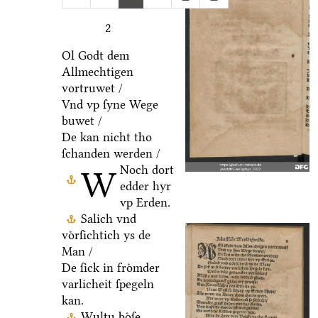
2
Ol Godt dem
Allmechtigen
vortruwet /
Vnd vp ſyne Wege
buwet /
De kan nicht tho
ſchanden werden /
Noch dort
W
edder hyr
vp Erden.
Salich vnd
voͤrſichtich ys de
Man /
De ſick in froͤmder
varlicheit ſpegeln
kan.
Wultu boͤſe