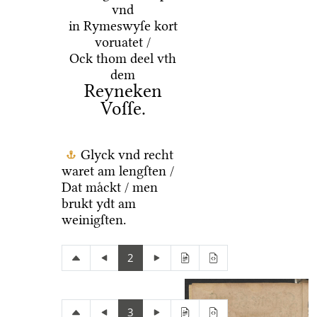
vnd
in Rymeswyſe kort
voruatet /
Ock thom deel vth
dem
Reyneken
Voſſe.
Glyck vnd recht
waret am lengſten /
Dat maͤckt / men
brukt ydt am
weinigſten.
2
3