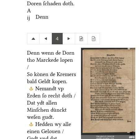
Doren ſchaden doth.
A
Denn
ij
4
Denn wenn de Dorn
tho Marckede lopen
/
So koͤnen de Kremers
bald Geldt kopen.
Nemandt vp
Erden ſo recht doth /
Dat ydt allen
Minſchen duͤnckt
weſen gudt.
Hedden wy alle
einen Gelouen /
Godt vnd dat