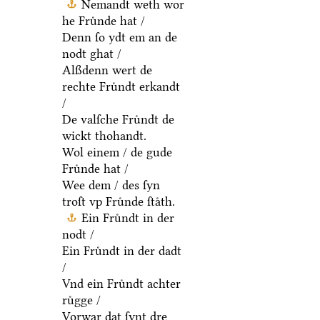
Nemandt weth wor
he Fruͤnde hat /
Denn ſo ydt em an de
nodt ghat /
Alßdenn wert de
rechte Fruͤndt erkandt
/
De valſche Fruͤndt de
wickt thohandt.
Wol einem / de gude
Fruͤnde hat /
Wee dem / des ſyn
troſt vp Fruͤnde ſtaͤth.
Ein Fruͤndt in der
nodt /
Ein Fruͤndt in der dadt
/
Vnd ein Fruͤndt achter
ruͤgge /
Vorwar dat ſynt dre