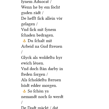
ſynem Aduocat /
Wenn he by em ſoͤcht
guden raͤdt /
De hefft ſick allein voͤr
gelagen /
Vnd ſick mit ſynem
ſchaden bedragen.
Du ſchalt mit
Arbeid na Gud ſtreuen
/
Glyck als woldeſtu hyr
ewich leͤuen.
Vnd doch ſtaͤn darby in
ſteden ſorgen /
Als ſcholdeſtu ſteruen
huͤdt edder morgen.
So ſchoͤn ys
nemandt noch ſo werdt
/
De Dodt maͤckt / dat