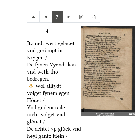
7
4
Jtzundt wert gelauet
vnd geroͤmpt in
Krygen /
De ſynen Vyendt kan
vnd weth tho
bedregen.
Wol alltydt
volget ſynem egen
Hoͤuet /
Vnd gudem rade
nicht volget vnd
gloͤuet /
De achtet vp gluͤck vnd
heyl gantz klein /