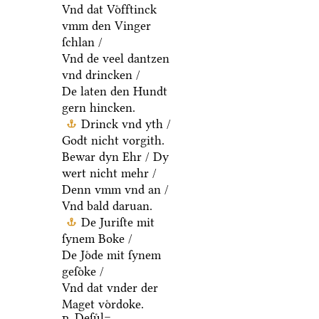
Vnd dat Voͤfftinck
vmm den Vinger
ſchlan /
Vnd de veel dantzen
vnd drincken /
De laten den Hundt
gern hincken.
Drinck vnd yth /
Godt nicht vorgith.
Bewar dyn Ehr / Dy
wert nicht mehr /
Denn vmm vnd an /
Vnd bald daruan.
De Juriſte mit
ſynem Boke /
De Joͤde mit ſynem
geſoͤke /
Vnd dat vnder der
Maget voͤrdoke.
Deſuͤl=