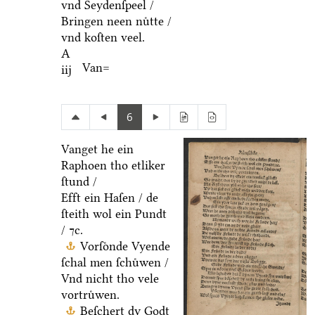
vnd Seydenſpeel /
Bringen neen nuͤtte /
vnd koſten veel.
A
Van=
iij
6
Vanget he ein
Raphoen tho etliker
ſtund /
Efft ein Haſen / de
ſteith wol ein Pundt
/ ⁊c.
Vorſoͤnde Vyende
ſchal men ſchuͤwen /
Vnd nicht tho vele
vortruͤwen.
Beſchert dy Godt