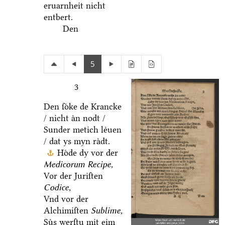
eruarnheit nicht
entbert.
Den
5
3
Den ſoͤke de Krancke
/ nicht aͤn nodt /
Sunder metich leͤuen
/ dat ys myn raͤdt.
Hoͤde dy vor der
Medicorum Recipe,
Vor der Juriſten
Codice,
Vnd vor der
Alchimiſten
Sublime,
Suͤs werſtu mit eim