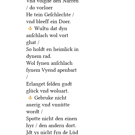
Vnd volgde den Narren
/ do vorloer
He tein Geſchlechte /
vnd bleeff ein Doer.
Wultu dat dyn
anſchlach wol vort
ghat /
So holdt en heimlick in
dynem rad.
Wol ſynen anſchlach
ſynem Vyend apenbart
/
Erlanget ſelden gudt
gluͤck vnd woluart.
Gebruke nicht
auerig vnd vnnuͤtte
wordt /
Spotte nicht den einen
hyr / den andern dort.
Jdt ys nicht fyn de Luͤd