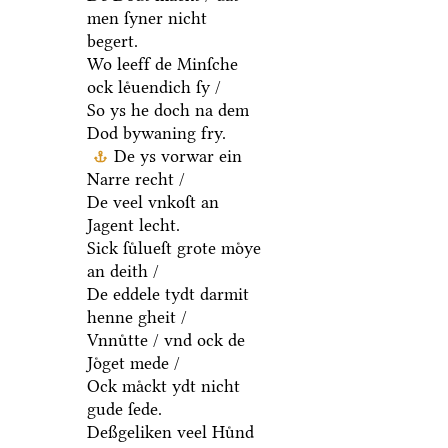
men ſyner nicht
begert.
Wo leeff de Minſche
ock leͤuendich ſy /
So ys he doch na dem
Dod bywaning fry.
De ys vorwar ein
Narre recht /
De veel vnkoſt an
Jagent lecht.
Sick ſuͤlueſt grote moͤye
an deith /
De eddele tydt darmit
henne gheit /
Vnnuͤtte / vnd ock de
Joͤget mede /
Ock maͤckt ydt nicht
gude ſede.
Deßgeliken veel Huͤnd