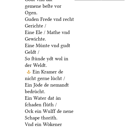
gemene beſte vor
Ogen.
Guden Frede vnd recht
Gerichte /
Eine Ele / Mathe vnd
Gewichte.
Eine Muͤnte vnd gudt
Geldt /
So ſtuͤnde ydt wol in
der Weldt.
Ein Kramer de
nicht gerne luͤcht /
Ein Joͤde de nemandt
bedruͤcht.
Ein Water dat aͤn
ſchaden fluͤth /
Ock ein Wulff de nene
Schape thorith.
Vnd ein Woͤkener