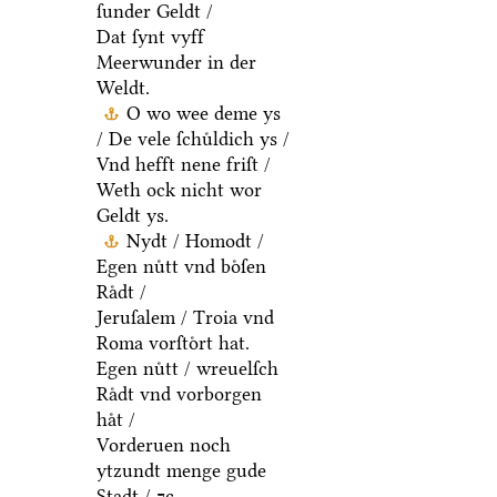
ſunder Geldt /
Dat ſynt vyff
Meerwunder in der
Weldt.
O wo wee deme ys
/ De vele ſchuͤldich ys /
Vnd hefft nene friſt /
Weth ock nicht wor
Geldt ys.
Nydt / Homodt /
Egen nuͤtt vnd boͤſen
Raͤdt /
Jeruſalem / Troia vnd
Roma vorſtoͤrt hat.
Egen nuͤtt / wreuelſch
Raͤdt vnd vorborgen
haͤt /
Vorderuen noch
ytzundt menge gude
Stadt / ⁊c.