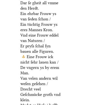
Dar ſe gheit all vmme
den Herdt.
Ein ehrbar Frouw ys
van ſeden ſchon /
Ein tuͤchtig Frouw ys
eres Mannes Kron.
Vnd eine Frouw eddel
van Naturen /
Er pryſs ſchal ſyn
bauen alle Figuren.
Eine Frouw ick
nicht ſehr lauen kan /
De vngern ys by erem
Man.
Van velen andern wil
weſen geſehen /
Drecht veel
Geſchmuͤcke groth vnd
klein.