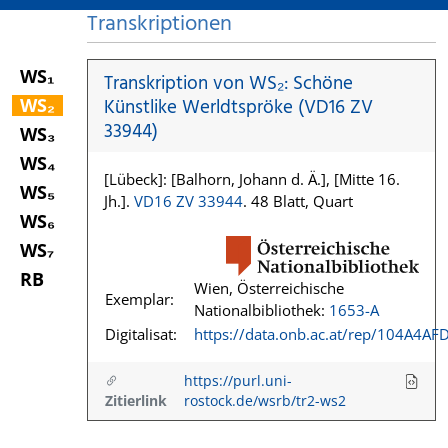
Transkriptionen
WS₁
Transkription von WS₂: Schöne
WS₂
Künstlike Werldtspröke (VD16 ZV
33944)
WS₃
WS₄
[Lübeck]: [Balhorn, Johann d. Ä.], [Mitte 16.
WS₅
Jh.].
VD16 ZV 33944
. 48 Blatt, Quart
WS₆
WS₇
RB
Wien, Österreichische
Exemplar:
Nationalbibliothek:
1653-A
Digitalisat:
https://data.onb.ac.at/rep/104A4AF
https://purl.uni-
Zitierlink
rostock.de/wsrb/tr2-ws2