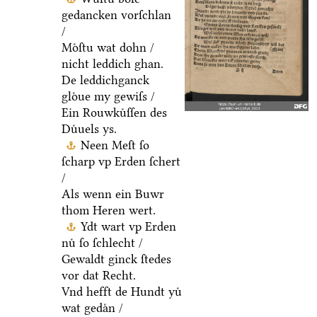
gedancken vorſchlan
/
Moͤſtu wat dohn /
nicht leddich ghan.
De leddichganck
gloͤue my gewiſs /
Ein Rouwkuͤſſen des
Duͤuels ys.
Neen Meſt ſo
ſcharp vp Erden ſchert
/
Als wenn ein Buwr
thom Heren wert.
Ydt wart vp Erden
nuͤ ſo ſchlecht /
Gewaldt ginck ſtedes
vor dat Recht.
Vnd hefft de Hundt yuͤ
wat gedaͤn /