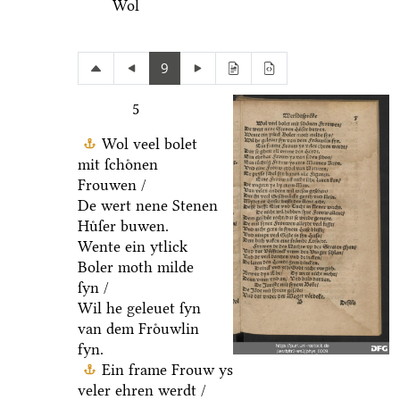
Wol
9
5
Wol veel bolet
mit ſchoͤnen
Frouwen /
De wert nene Stenen
Huͤſer buwen.
Wente ein ytlick
Boler moth milde
ſyn /
Wil he geleuet ſyn
van dem Froͤuwlin
fyn.
Ein frame Frouw ys
veler ehren werdt /