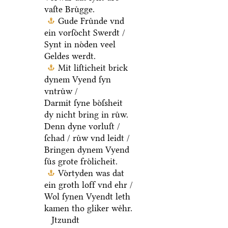
vaſte Bruͤgge.
Gude Fruͤnde vnd
ein vorſoͤcht Swerdt /
Synt in noͤden veel
Geldes werdt.
Mit liſticheit brick
dynem Vyend ſyn
vntruͤw /
Darmit ſyne boͤſsheit
dy nicht bring in ruͤw.
Denn dyne vorluſt /
ſchad / ruͤw vnd leidt /
Bringen dynem Vyend
ſuͤs grote froͤlicheit.
Voͤrtyden was dat
ein groth loff vnd ehr /
Wol ſynen Vyendt leth
kamen tho gliker weͤhr.
Jtzundt