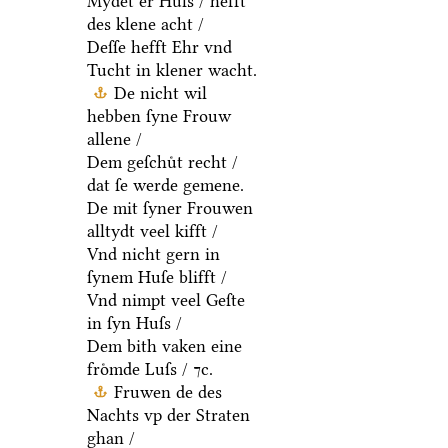
Mydet er Huſs / hefft
des klene acht /
Deſſe hefft Ehr vnd
Tucht in klener wacht.
De nicht wil
hebben ſyne Frouw
allene /
Dem geſchuͤt recht /
dat ſe werde gemene.
De mit ſyner Frouwen
alltydt veel kifft /
Vnd nicht gern in
ſynem Huſe blifft /
Vnd nimpt veel Geſte
in ſyn Huſs /
Dem bith vaken eine
froͤmde Luſs / ⁊c.
Fruwen de des
Nachts vp der Straten
ghan /