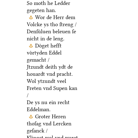
So moth he Ledder
gegeten han.
Wor de Herr dem
Volcke ys tho ſtreng /
Denſuͤluen beleuen ſe
nicht in de leng.
Doͤget hefft
voͤrtyden Eddel
gemacht /
Jtzundt deith ydt de
houardt vnd pracht.
Wol ytzundt veel
Freten vnd Supen kan
/
De ys nu ein recht
Eddelman.
Groter Heren
thoſag vnd Lercken
geſanck /
Klinget wol vnd waret