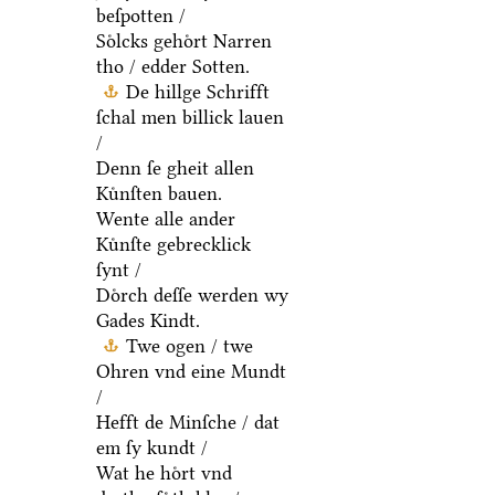
beſpotten /
Soͤlcks gehoͤrt Narren
tho / edder Sotten.
De hillge Schrifft
ſchal men billick lauen
/
Denn ſe gheit allen
Kuͤnſten bauen.
Wente alle ander
Kuͤnſte gebrecklick
ſynt /
Doͤrch deſſe werden wy
Gades Kindt.
Twe ogen / twe
Ohren vnd eine Mundt
/
Hefft de Minſche / dat
em ſy kundt /
Wat he hoͤrt vnd