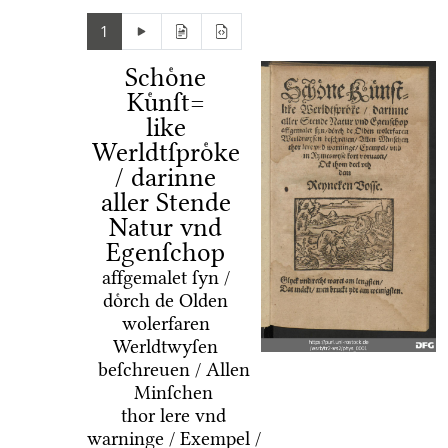
1
Schoͤne
Kuͤnſt=
like
Werldtſproͤke
/ darinne
aller Stende
Natur vnd
Egenſchop
affgemalet ſyn /
doͤrch de Olden
wolerfaren
Werldtwyſen
beſchreuen / Allen
Minſchen
thor lere vnd
warninge / Exempel /