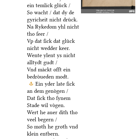
ein temlick gluͤck /
So wacht / dat dy de
gyricheit nicht druͤck.
Na Rykedom yhl nicht
tho ſeer /
Vp dat ſick dat gluͤck
nicht wedder keer.
Wente ylent ys nicht
alltydt gudt /
Vnd maͤckt offt ein
bedroͤueden modt.
Ein yder late ſick
an dem genoͤgen /
Dat ſick tho ſynem
Stade wil voͤgen.
Wert he auer dith tho
veel begern /
So moth he groth vnd
klein entbern.