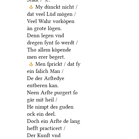
My duͤnckt nicht /
dat veel Luͤd moͤgen /
Veel Wahr vorkoͤpen
aͤn grote loͤgen.
Denn legen vnd
dregen ſynt ſo werdt /
Tho allem koͤpende
men erer begert.
Men ſprickt / dat ſy
ein ſalich Man /
De der Arſtedye
entberen kan.
Neen Arſte purgert ſo
gaͤr mit heil /
He nimpt des guden
ock ein deel.
Doch ein Arſte de lang
hefft practicert /
Der Kunſt vnd