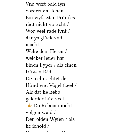
Vnd wert bald ſyn
vorderuent ſehen.
Ein wyſs Man Fruͤndes
raͤdt nicht voracht /
Wor veel rade ſynt /
dar ys gluͤck vnd
macht.
Wehe dem Heren /
welcker leuer hat
Einen Pyper / als einen
truͤwen Raͤdt.
De mehr achtet der
Huͤnd vnd Voͤgel ſpeel /
Als dat he hebb
gelerder Luͤd veel.
Do Roboam nicht
volgen wold /
Den olden Wyſen / als
he ſchold /