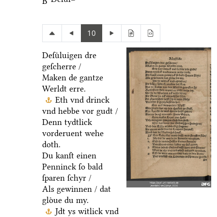
B
10
Deſuͤluigen dre
geſcherre /
Maken de gantze
Werldt erre.
Eth vnd drinck
vnd hebbe vor gudt /
Denn tydtlick
vorderuent wehe
doth.
Du kanſt einen
Penninck ſo bald
ſparen ſchyr /
Als gewinnen / dat
gloͤue du my.
Jdt ys witlick vnd