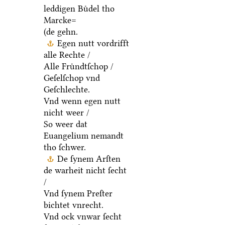
leddigen Buͤdel tho
Marcke=
(de gehn.
Egen nutt vordrifft
alle Rechte /
Alle Fruͤndtſchop /
Geſelſchop vnd
Geſchlechte.
Vnd wenn egen nutt
nicht weer /
So weer dat
Euangelium nemandt
tho ſchwer.
De ſynem Arſten
de warheit nicht ſecht
/
Vnd ſynem Preſter
bichtet vnrecht.
Vnd ock vnwar ſecht