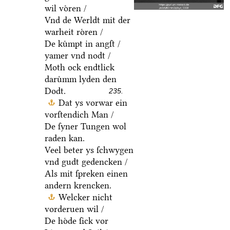
wil voͤren /
Vnd de Werldt mit der
warheit roͤren /
De kuͤmpt in angſt /
yamer vnd nodt /
Moth ock endtlick
daruͤmm lyden den
Dodt.
235.
Dat ys vorwar ein
vorſtendich Man /
De ſyner Tungen wol
raden kan.
Veel beter ys ſchwygen
vnd gudt gedencken /
Als mit ſpreken einen
andern krencken.
Welcker nicht
vorderuen wil /
De hoͤde ſick vor