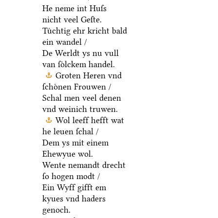
He neme int Huſs
nicht veel Geſte.
Tuͤchtig ehr kricht bald
ein wandel /
De Werldt ys nu vull
van ſoͤlckem handel.
Groten Heren vnd
ſchoͤnen Frouwen /
Schal men veel denen
vnd weinich truwen.
Wol leeff hefft wat
he leuen ſchal /
Dem ys mit einem
Ehewyue wol.
Wente nemandt drecht
ſo hogen modt /
Ein Wyff gifft em
kyues vnd haders
genoch.