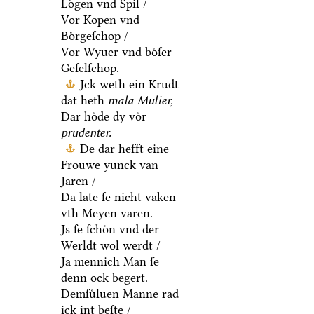
Loͤgen vnd Spil /
Vor Kopen vnd
Boͤrgeſchop /
Vor Wyuer vnd boͤſer
Geſelſchop.
Jck weth ein Krudt
dat heth
mala Mulier,
Dar hoͤde dy voͤr
prudenter.
De dar hefft eine
Frouwe yunck van
Jaren /
Da late ſe nicht vaken
vth Meyen varen.
Js ſe ſchoͤn vnd der
Werldt wol werdt /
Ja mennich Man ſe
denn ock begert.
Demſuͤluen Manne rad
ick int beſte /