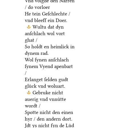
Vnd volgde den Narren
/ do vorloer
He tein Geſchlechte /
vnd bleeff ein Doer.
Wultu dat dyn
anſchlach wol vort
ghat /
So holdt en heimlick in
dynem rad.
Wol ſynen anſchlach
ſynem Vyend apenbart
/
Erlanget ſelden gudt
gluͤck vnd woluart.
Gebruke nicht
auerig vnd vnnuͤtte
wordt /
Spotte nicht den einen
hyr / den andern dort.
Jdt ys nicht fyn de Luͤd