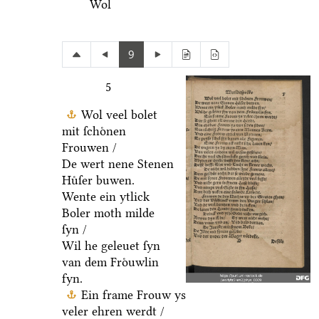
Wol
9
5
Wol veel bolet
mit ſchoͤnen
Frouwen /
De wert nene Stenen
Huͤſer buwen.
Wente ein ytlick
Boler moth milde
ſyn /
Wil he geleuet ſyn
van dem Froͤuwlin
fyn.
Ein frame Frouw ys
veler ehren werdt /