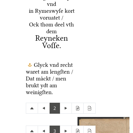
vnd
in Rymeswyſe kort
voruatet /
Ock thom deel vth
dem
Reyneken
Voſſe.
Glyck vnd recht
waret am lengſten /
Dat maͤckt / men
brukt ydt am
weinigſten.
2
3