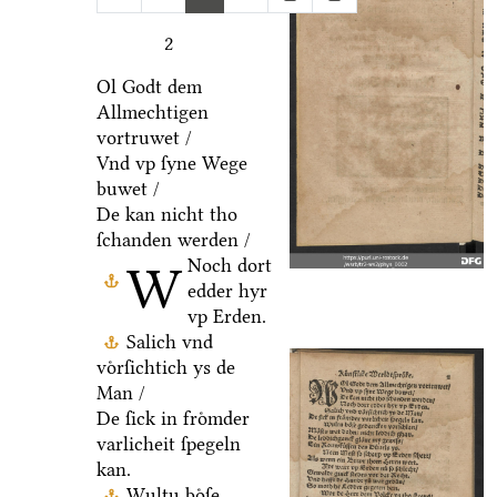
2
Ol Godt dem
Allmechtigen
vortruwet /
Vnd vp ſyne Wege
buwet /
De kan nicht tho
ſchanden werden /
Noch dort
W
edder hyr
vp Erden.
Salich vnd
voͤrſichtich ys de
Man /
De ſick in froͤmder
varlicheit ſpegeln
kan.
Wultu boͤſe