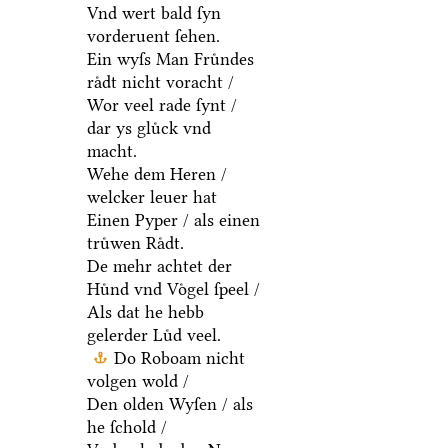
Vnd wert bald ſyn
vorderuent ſehen.
Ein wyſs Man Fruͤndes
raͤdt nicht voracht /
Wor veel rade ſynt /
dar ys gluͤck vnd
macht.
Wehe dem Heren /
welcker leuer hat
Einen Pyper / als einen
truͤwen Raͤdt.
De mehr achtet der
Huͤnd vnd Voͤgel ſpeel /
Als dat he hebb
gelerder Luͤd veel.
Do Roboam nicht
volgen wold /
Den olden Wyſen / als
he ſchold /