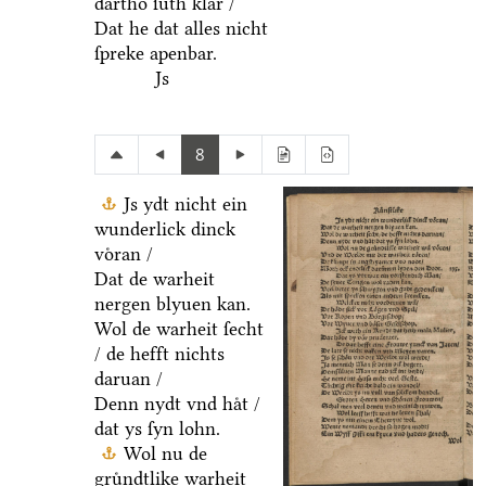
dartho ſuͤth klar /
Dat he dat alles nicht
ſpreke apenbar.
Js
8
Js ydt nicht ein
wunderlick dinck
voͤran /
Dat de warheit
nergen blyuen kan.
Wol de warheit ſecht
/ de hefft nichts
daruan /
Denn nydt vnd haͤt /
dat ys ſyn lohn.
Wol nu de
gruͤndtlike warheit