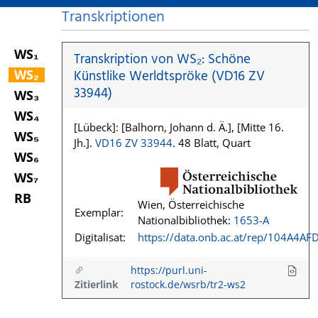
Transkriptionen
WS₁
Transkription von WS₂: Schöne
WS₂
Künstlike Werldtspröke (VD16 ZV
33944)
WS₃
WS₄
[Lübeck]: [Balhorn, Johann d. Ä.], [Mitte 16.
WS₅
Jh.].
VD16 ZV 33944
. 48 Blatt, Quart
WS₆
WS₇
RB
Wien, Österreichische
Exemplar:
Nationalbibliothek:
1653-A
Digitalisat:
https://data.onb.ac.at/rep/104A4AF
https://purl.uni-
Zitierlink
rostock.de/wsrb/tr2-ws2