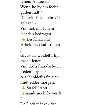
ſynem Aduocat /
Wenn he by em ſoͤcht
guden raͤdt /
De hefft ſick allein voͤr
gelagen /
Vnd ſick mit ſynem
ſchaden bedragen.
Du ſchalt mit
Arbeid na Gud ſtreuen
/
Glyck als woldeſtu hyr
ewich leͤuen.
Vnd doch ſtaͤn darby in
ſteden ſorgen /
Als ſcholdeſtu ſteruen
huͤdt edder morgen.
So ſchoͤn ys
nemandt noch ſo werdt
/
De Dodt maͤckt / dat