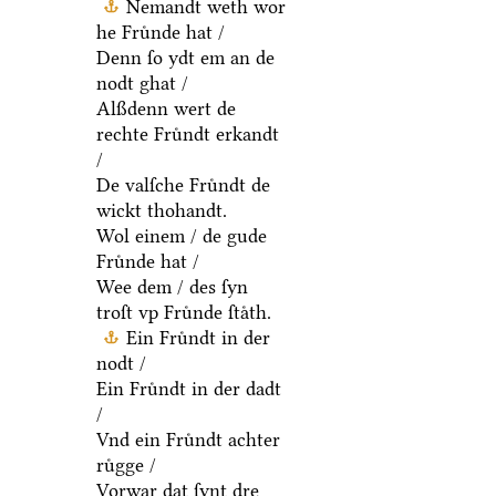
Nemandt weth wor
he Fruͤnde hat /
Denn ſo ydt em an de
nodt ghat /
Alßdenn wert de
rechte Fruͤndt erkandt
/
De valſche Fruͤndt de
wickt thohandt.
Wol einem / de gude
Fruͤnde hat /
Wee dem / des ſyn
troſt vp Fruͤnde ſtaͤth.
Ein Fruͤndt in der
nodt /
Ein Fruͤndt in der dadt
/
Vnd ein Fruͤndt achter
ruͤgge /
Vorwar dat ſynt dre