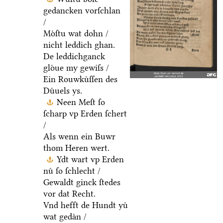
gedancken vorſchlan
/
Moͤſtu wat dohn /
nicht leddich ghan.
De leddichganck
gloͤue my gewiſs /
Ein Rouwkuͤſſen des
Duͤuels ys.
Neen Meſt ſo
ſcharp vp Erden ſchert
/
Als wenn ein Buwr
thom Heren wert.
Ydt wart vp Erden
nuͤ ſo ſchlecht /
Gewaldt ginck ſtedes
vor dat Recht.
Vnd hefft de Hundt yuͤ
wat gedaͤn /