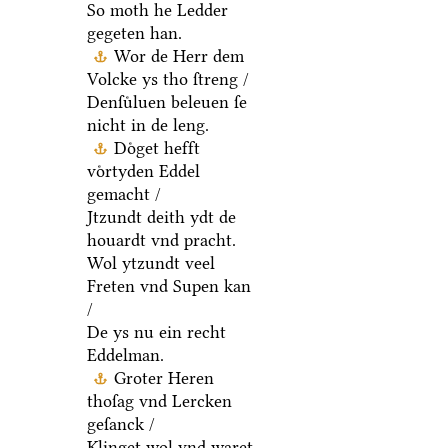
So moth he Ledder
gegeten han.
Wor de Herr dem
Volcke ys tho ſtreng /
Denſuͤluen beleuen ſe
nicht in de leng.
Doͤget hefft
voͤrtyden Eddel
gemacht /
Jtzundt deith ydt de
houardt vnd pracht.
Wol ytzundt veel
Freten vnd Supen kan
/
De ys nu ein recht
Eddelman.
Groter Heren
thoſag vnd Lercken
geſanck /
Klinget wol vnd waret