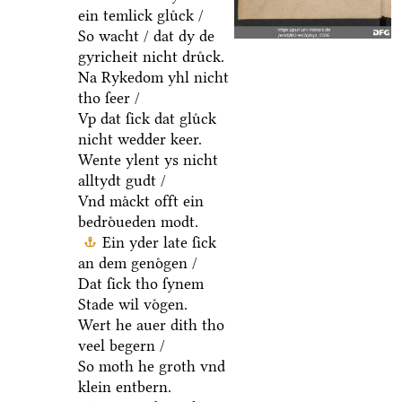
ein temlick gluͤck /
So wacht / dat dy de
gyricheit nicht druͤck.
Na Rykedom yhl nicht
tho ſeer /
Vp dat ſick dat gluͤck
nicht wedder keer.
Wente ylent ys nicht
alltydt gudt /
Vnd maͤckt offt ein
bedroͤueden modt.
Ein yder late ſick
an dem genoͤgen /
Dat ſick tho ſynem
Stade wil voͤgen.
Wert he auer dith tho
veel begern /
So moth he groth vnd
klein entbern.