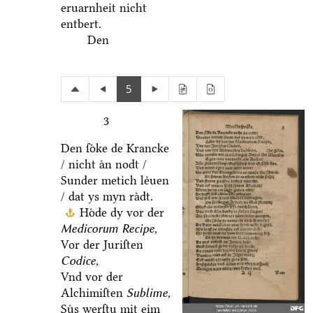
eruarnheit nicht
entbert.
Den
5
3
Den ſoͤke de Krancke
/ nicht aͤn nodt /
Sunder metich leͤuen
/ dat ys myn raͤdt.
Hoͤde dy vor der
Medicorum Recipe,
Vor der Juriſten
Codice,
Vnd vor der
Alchimiſten
Sublime,
Suͤs werſtu mit eim