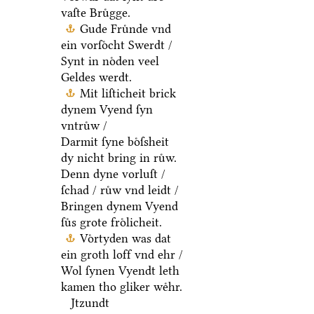
vaſte Bruͤgge.
Gude Fruͤnde vnd
ein vorſoͤcht Swerdt /
Synt in noͤden veel
Geldes werdt.
Mit liſticheit brick
dynem Vyend ſyn
vntruͤw /
Darmit ſyne boͤſsheit
dy nicht bring in ruͤw.
Denn dyne vorluſt /
ſchad / ruͤw vnd leidt /
Bringen dynem Vyend
ſuͤs grote froͤlicheit.
Voͤrtyden was dat
ein groth loff vnd ehr /
Wol ſynen Vyendt leth
kamen tho gliker weͤhr.
Jtzundt