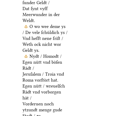
ſunder Geldt /
Dat ſynt vyff
Meerwunder in der
Weldt.
O wo wee deme ys
/ De vele ſchuͤldich ys /
Vnd hefft nene friſt /
Weth ock nicht wor
Geldt ys.
Nydt / Homodt /
Egen nuͤtt vnd boͤſen
Raͤdt /
Jeruſalem / Troia vnd
Roma vorſtoͤrt hat.
Egen nuͤtt / wreuelſch
Raͤdt vnd vorborgen
haͤt /
Vorderuen noch
ytzundt menge gude
Stadt / ⁊c.