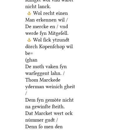
nicht lanck.
Wol recht einen
Man erkennen wil /
De mercke en / vnd
werde ſyn Mitgeſell.
Wol ſick ytzundt
doͤrch Kopenſchop wil
be=
(ghan
De moth vaken ſyn
warſeggent lahn. /
Thom Marckede
yderman weinich gheit
/
Dem ſyn gemoͤte nicht
na gewinſte ſteith.
Dat Marcket wert ock
nuͤmmer gudt /
Denn ſo men den