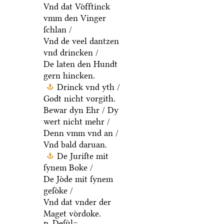
Vnd dat Voͤfftinck
vmm den Vinger
ſchlan /
Vnd de veel dantzen
vnd drincken /
De laten den Hundt
gern hincken.
Drinck vnd yth /
Godt nicht vorgith.
Bewar dyn Ehr / Dy
wert nicht mehr /
Denn vmm vnd an /
Vnd bald daruan.
De Juriſte mit
ſynem Boke /
De Joͤde mit ſynem
geſoͤke /
Vnd dat vnder der
Maget voͤrdoke.
Deſuͤl=