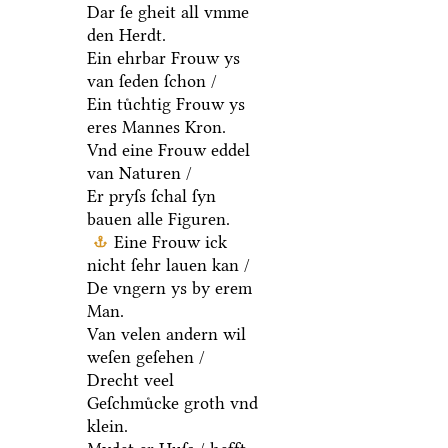
Dar ſe gheit all vmme
den Herdt.
Ein ehrbar Frouw ys
van ſeden ſchon /
Ein tuͤchtig Frouw ys
eres Mannes Kron.
Vnd eine Frouw eddel
van Naturen /
Er pryſs ſchal ſyn
bauen alle Figuren.
Eine Frouw ick
nicht ſehr lauen kan /
De vngern ys by erem
Man.
Van velen andern wil
weſen geſehen /
Drecht veel
Geſchmuͤcke groth vnd
klein.