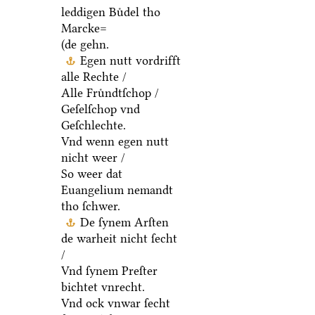
leddigen Buͤdel tho
Marcke=
(de gehn.
Egen nutt vordrifft
alle Rechte /
Alle Fruͤndtſchop /
Geſelſchop vnd
Geſchlechte.
Vnd wenn egen nutt
nicht weer /
So weer dat
Euangelium nemandt
tho ſchwer.
De ſynem Arſten
de warheit nicht ſecht
/
Vnd ſynem Preſter
bichtet vnrecht.
Vnd ock vnwar ſecht