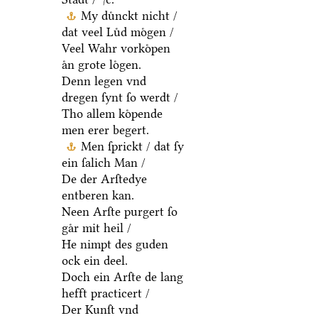
My duͤnckt nicht /
dat veel Luͤd moͤgen /
Veel Wahr vorkoͤpen
aͤn grote loͤgen.
Denn legen vnd
dregen ſynt ſo werdt /
Tho allem koͤpende
men erer begert.
Men ſprickt / dat ſy
ein ſalich Man /
De der Arſtedye
entberen kan.
Neen Arſte purgert ſo
gaͤr mit heil /
He nimpt des guden
ock ein deel.
Doch ein Arſte de lang
hefft practicert /
Der Kunſt vnd