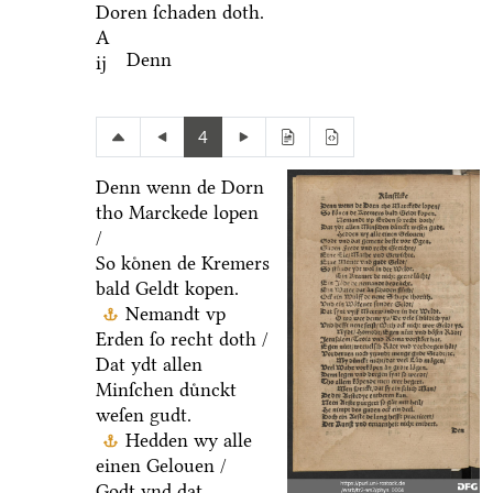
Doren ſchaden doth.
A
Denn
ij
4
Denn wenn de Dorn
tho Marckede lopen
/
So koͤnen de Kremers
bald Geldt kopen.
Nemandt vp
Erden ſo recht doth /
Dat ydt allen
Minſchen duͤnckt
weſen gudt.
Hedden wy alle
einen Gelouen /
Godt vnd dat