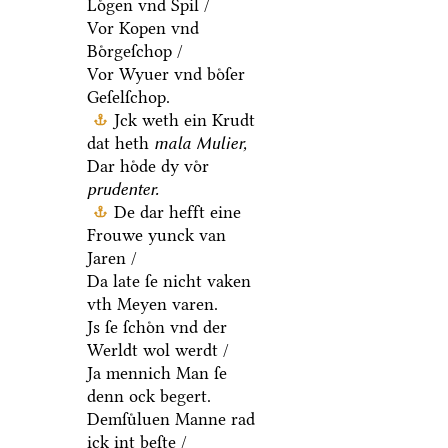
Loͤgen vnd Spil /
Vor Kopen vnd
Boͤrgeſchop /
Vor Wyuer vnd boͤſer
Geſelſchop.
Jck weth ein Krudt
dat heth
mala Mulier,
Dar hoͤde dy voͤr
prudenter.
De dar hefft eine
Frouwe yunck van
Jaren /
Da late ſe nicht vaken
vth Meyen varen.
Js ſe ſchoͤn vnd der
Werldt wol werdt /
Ja mennich Man ſe
denn ock begert.
Demſuͤluen Manne rad
ick int beſte /