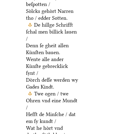
beſpotten /
Soͤlcks gehoͤrt Narren
tho / edder Sotten.
De hillge Schrifft
ſchal men billick lauen
/
Denn ſe gheit allen
Kuͤnſten bauen.
Wente alle ander
Kuͤnſte gebrecklick
ſynt /
Doͤrch deſſe werden wy
Gades Kindt.
Twe ogen / twe
Ohren vnd eine Mundt
/
Hefft de Minſche / dat
em ſy kundt /
Wat he hoͤrt vnd