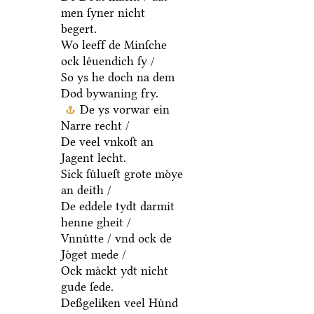
men ſyner nicht
begert.
Wo leeff de Minſche
ock leͤuendich ſy /
So ys he doch na dem
Dod bywaning fry.
De ys vorwar ein
Narre recht /
De veel vnkoſt an
Jagent lecht.
Sick ſuͤlueſt grote moͤye
an deith /
De eddele tydt darmit
henne gheit /
Vnnuͤtte / vnd ock de
Joͤget mede /
Ock maͤckt ydt nicht
gude ſede.
Deßgeliken veel Huͤnd