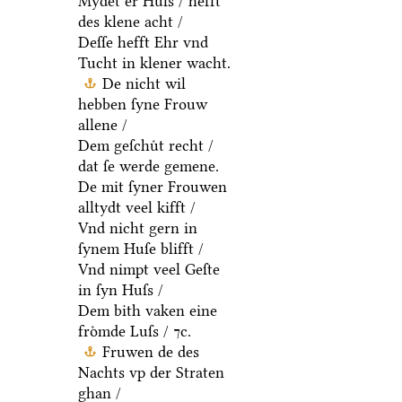
Mydet er Huſs / hefft
des klene acht /
Deſſe hefft Ehr vnd
Tucht in klener wacht.
De nicht wil
hebben ſyne Frouw
allene /
Dem geſchuͤt recht /
dat ſe werde gemene.
De mit ſyner Frouwen
alltydt veel kifft /
Vnd nicht gern in
ſynem Huſe blifft /
Vnd nimpt veel Geſte
in ſyn Huſs /
Dem bith vaken eine
froͤmde Luſs / ⁊c.
Fruwen de des
Nachts vp der Straten
ghan /