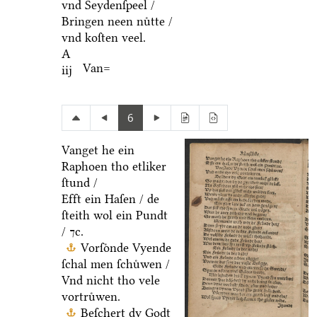
vnd Seydenſpeel /
Bringen neen nuͤtte /
vnd koſten veel.
A
Van=
iij
6
Vanget he ein
Raphoen tho etliker
ſtund /
Efft ein Haſen / de
ſteith wol ein Pundt
/ ⁊c.
Vorſoͤnde Vyende
ſchal men ſchuͤwen /
Vnd nicht tho vele
vortruͤwen.
Beſchert dy Godt