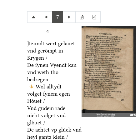
7
4
Jtzundt wert gelauet
vnd geroͤmpt in
Krygen /
De ſynen Vyendt kan
vnd weth tho
bedregen.
Wol alltydt
volget ſynem egen
Hoͤuet /
Vnd gudem rade
nicht volget vnd
gloͤuet /
De achtet vp gluͤck vnd
heyl gantz klein /