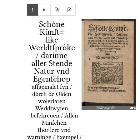
1
Schoͤne
Kuͤnſt=
like
Werldtſproͤke
/ darinne
aller Stende
Natur vnd
Egenſchop
affgemalet ſyn /
doͤrch de Olden
wolerfaren
Werldtwyſen
beſchreuen / Allen
Minſchen
thor lere vnd
warninge / Exempel /