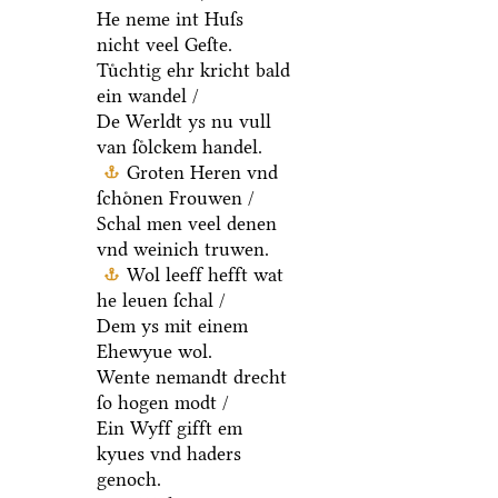
He neme int Huſs
nicht veel Geſte.
Tuͤchtig ehr kricht bald
ein wandel /
De Werldt ys nu vull
van ſoͤlckem handel.
Groten Heren vnd
ſchoͤnen Frouwen /
Schal men veel denen
vnd weinich truwen.
Wol leeff hefft wat
he leuen ſchal /
Dem ys mit einem
Ehewyue wol.
Wente nemandt drecht
ſo hogen modt /
Ein Wyff gifft em
kyues vnd haders
genoch.