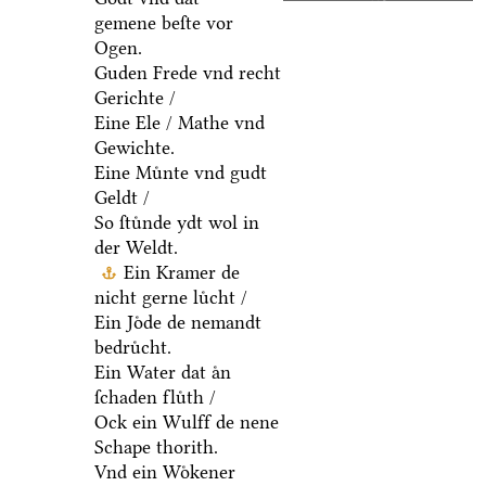
gemene beſte vor
Ogen.
Guden Frede vnd recht
Gerichte /
Eine Ele / Mathe vnd
Gewichte.
Eine Muͤnte vnd gudt
Geldt /
So ſtuͤnde ydt wol in
der Weldt.
Ein Kramer de
nicht gerne luͤcht /
Ein Joͤde de nemandt
bedruͤcht.
Ein Water dat aͤn
ſchaden fluͤth /
Ock ein Wulff de nene
Schape thorith.
Vnd ein Woͤkener