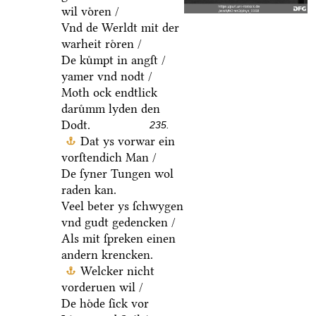
wil voͤren /
Vnd de Werldt mit der
warheit roͤren /
De kuͤmpt in angſt /
yamer vnd nodt /
Moth ock endtlick
daruͤmm lyden den
Dodt.
235.
Dat ys vorwar ein
vorſtendich Man /
De ſyner Tungen wol
raden kan.
Veel beter ys ſchwygen
vnd gudt gedencken /
Als mit ſpreken einen
andern krencken.
Welcker nicht
vorderuen wil /
De hoͤde ſick vor