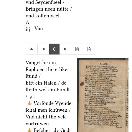
vnd Seydenſpeel /
Bringen neen nuͤtte /
vnd koſten veel.
A
Van=
iij
6
Vanget he ein
Raphoen tho etliker
ſtund /
Efft ein Haſen / de
ſteith wol ein Pundt
/ ⁊c.
Vorſoͤnde Vyende
ſchal men ſchuͤwen /
Vnd nicht tho vele
vortruͤwen.
Beſchert dy Godt