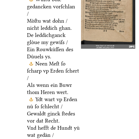
gedancken vorſchlan
/
Moͤſtu wat dohn /
nicht leddich ghan.
De leddichganck
gloͤue my gewiſs /
Ein Rouwkuͤſſen des
Duͤuels ys.
Neen Meſt ſo
ſcharp vp Erden ſchert
/
Als wenn ein Buwr
thom Heren wert.
Ydt wart vp Erden
nuͤ ſo ſchlecht /
Gewaldt ginck ſtedes
vor dat Recht.
Vnd hefft de Hundt yuͤ
wat gedaͤn /