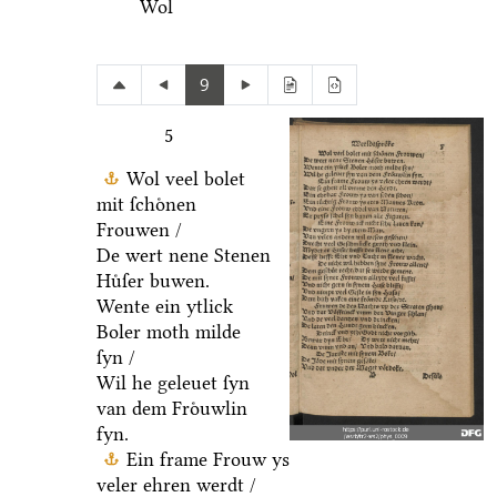
Wol
9
5
Wol veel bolet
mit ſchoͤnen
Frouwen /
De wert nene Stenen
Huͤſer buwen.
Wente ein ytlick
Boler moth milde
ſyn /
Wil he geleuet ſyn
van dem Froͤuwlin
fyn.
Ein frame Frouw ys
veler ehren werdt /