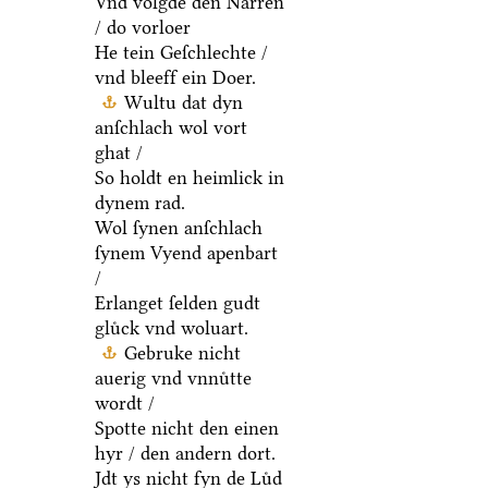
Vnd volgde den Narren
/ do vorloer
He tein Geſchlechte /
vnd bleeff ein Doer.
Wultu dat dyn
anſchlach wol vort
ghat /
So holdt en heimlick in
dynem rad.
Wol ſynen anſchlach
ſynem Vyend apenbart
/
Erlanget ſelden gudt
gluͤck vnd woluart.
Gebruke nicht
auerig vnd vnnuͤtte
wordt /
Spotte nicht den einen
hyr / den andern dort.
Jdt ys nicht fyn de Luͤd