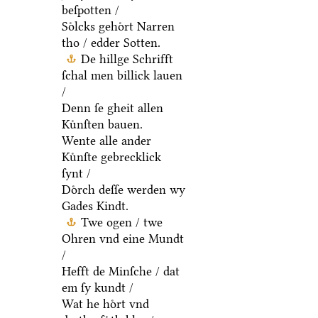
beſpotten /
Soͤlcks gehoͤrt Narren
tho / edder Sotten.
De hillge Schrifft
ſchal men billick lauen
/
Denn ſe gheit allen
Kuͤnſten bauen.
Wente alle ander
Kuͤnſte gebrecklick
ſynt /
Doͤrch deſſe werden wy
Gades Kindt.
Twe ogen / twe
Ohren vnd eine Mundt
/
Hefft de Minſche / dat
em ſy kundt /
Wat he hoͤrt vnd