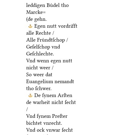
leddigen Buͤdel tho
Marcke=
(de gehn.
Egen nutt vordrifft
alle Rechte /
Alle Fruͤndtſchop /
Geſelſchop vnd
Geſchlechte.
Vnd wenn egen nutt
nicht weer /
So weer dat
Euangelium nemandt
tho ſchwer.
De ſynem Arſten
de warheit nicht ſecht
/
Vnd ſynem Preſter
bichtet vnrecht.
Vnd ock vnwar ſecht