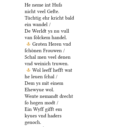
He neme int Huſs
nicht veel Geſte.
Tuͤchtig ehr kricht bald
ein wandel /
De Werldt ys nu vull
van ſoͤlckem handel.
Groten Heren vnd
ſchoͤnen Frouwen /
Schal men veel denen
vnd weinich truwen.
Wol leeff hefft wat
he leuen ſchal /
Dem ys mit einem
Ehewyue wol.
Wente nemandt drecht
ſo hogen modt /
Ein Wyff gifft em
kyues vnd haders
genoch.