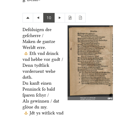
B
10
Deſuͤluigen dre
geſcherre /
Maken de gantze
Werldt erre.
Eth vnd drinck
vnd hebbe vor gudt /
Denn tydtlick
vorderuent wehe
doth.
Du kanſt einen
Penninck ſo bald
ſparen ſchyr /
Als gewinnen / dat
gloͤue du my.
Jdt ys witlick vnd