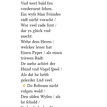
Vnd wert bald ſyn
vorderuent ſehen.
Ein wyſs Man Fruͤndes
raͤdt nicht voracht /
Wor veel rade ſynt /
dar ys gluͤck vnd
macht.
Wehe dem Heren /
welcker leuer hat
Einen Pyper / als einen
truͤwen Raͤdt.
De mehr achtet der
Huͤnd vnd Voͤgel ſpeel /
Als dat he hebb
gelerder Luͤd veel.
Do Roboam nicht
volgen wold /
Den olden Wyſen / als
he ſchold /