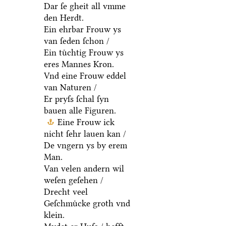
Dar ſe gheit all vmme
den Herdt.
Ein ehrbar Frouw ys
van ſeden ſchon /
Ein tuͤchtig Frouw ys
eres Mannes Kron.
Vnd eine Frouw eddel
van Naturen /
Er pryſs ſchal ſyn
bauen alle Figuren.
Eine Frouw ick
nicht ſehr lauen kan /
De vngern ys by erem
Man.
Van velen andern wil
weſen geſehen /
Drecht veel
Geſchmuͤcke groth vnd
klein.