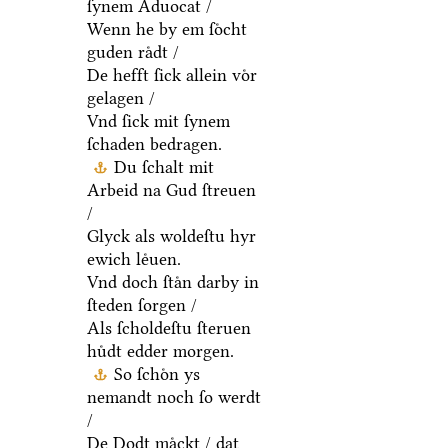
ſynem Aduocat /
Wenn he by em ſoͤcht
guden raͤdt /
De hefft ſick allein voͤr
gelagen /
Vnd ſick mit ſynem
ſchaden bedragen.
Du ſchalt mit
Arbeid na Gud ſtreuen
/
Glyck als woldeſtu hyr
ewich leͤuen.
Vnd doch ſtaͤn darby in
ſteden ſorgen /
Als ſcholdeſtu ſteruen
huͤdt edder morgen.
So ſchoͤn ys
nemandt noch ſo werdt
/
De Dodt maͤckt / dat