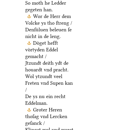
So moth he Ledder
gegeten han.
Wor de Herr dem
Volcke ys tho ſtreng /
Denſuͤluen beleuen ſe
nicht in de leng.
Doͤget hefft
voͤrtyden Eddel
gemacht /
Jtzundt deith ydt de
houardt vnd pracht.
Wol ytzundt veel
Freten vnd Supen kan
/
De ys nu ein recht
Eddelman.
Groter Heren
thoſag vnd Lercken
geſanck /
Klinget wol vnd waret