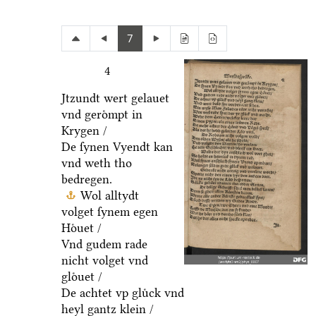
7
4
Jtzundt wert gelauet
vnd geroͤmpt in
Krygen /
De ſynen Vyendt kan
vnd weth tho
bedregen.
Wol alltydt
volget ſynem egen
Hoͤuet /
Vnd gudem rade
nicht volget vnd
gloͤuet /
De achtet vp gluͤck vnd
heyl gantz klein /