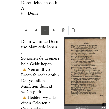
Doren ſchaden doth.
A
Denn
ij
4
Denn wenn de Dorn
tho Marckede lopen
/
So koͤnen de Kremers
bald Geldt kopen.
Nemandt vp
Erden ſo recht doth /
Dat ydt allen
Minſchen duͤnckt
weſen gudt.
Hedden wy alle
einen Gelouen /
Godt vnd dat