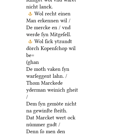
nicht lanck.
Wol recht einen
Man erkennen wil /
De mercke en / vnd
werde ſyn Mitgeſell.
Wol ſick ytzundt
doͤrch Kopenſchop wil
be=
(ghan
De moth vaken ſyn
warſeggent lahn. /
Thom Marckede
yderman weinich gheit
/
Dem ſyn gemoͤte nicht
na gewinſte ſteith.
Dat Marcket wert ock
nuͤmmer gudt /
Denn ſo men den