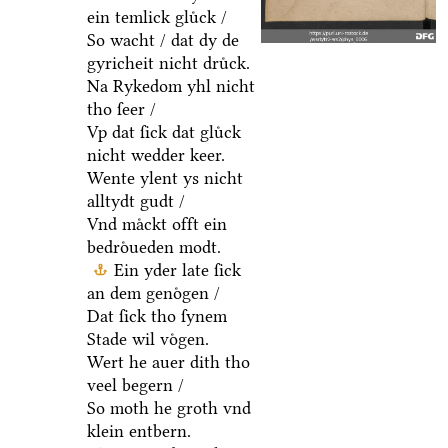
ein temlick gluͤck /
So wacht / dat dy de
gyricheit nicht druͤck.
Na Rykedom yhl nicht
tho ſeer /
Vp dat ſick dat gluͤck
nicht wedder keer.
Wente ylent ys nicht
alltydt gudt /
Vnd maͤckt offt ein
bedroͤueden modt.
Ein yder late ſick
an dem genoͤgen /
Dat ſick tho ſynem
Stade wil voͤgen.
Wert he auer dith tho
veel begern /
So moth he groth vnd
klein entbern.