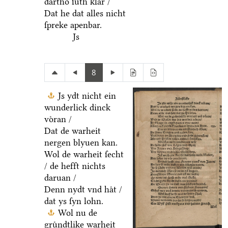
dartho ſuͤth klar /
Dat he dat alles nicht
ſpreke apenbar.
Js
8
Js ydt nicht ein
wunderlick dinck
voͤran /
Dat de warheit
nergen blyuen kan.
Wol de warheit ſecht
/ de hefft nichts
daruan /
Denn nydt vnd haͤt /
dat ys ſyn lohn.
Wol nu de
gruͤndtlike warheit