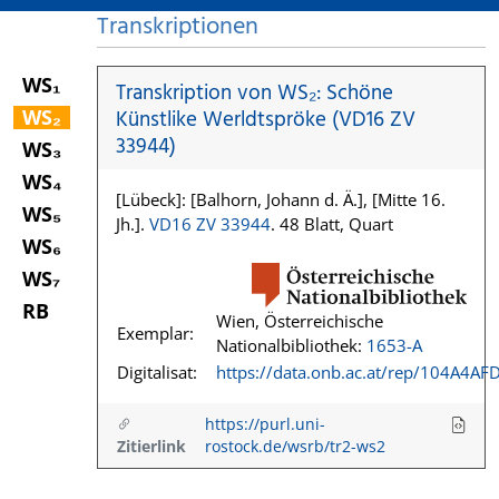
Transkriptionen
WS₁
Transkription von WS₂: Schöne
WS₂
Künstlike Werldtspröke (VD16 ZV
33944)
WS₃
WS₄
[Lübeck]: [Balhorn, Johann d. Ä.], [Mitte 16.
WS₅
Jh.].
VD16 ZV 33944
. 48 Blatt, Quart
WS₆
WS₇
RB
Wien, Österreichische
Exemplar:
Nationalbibliothek:
1653-A
Digitalisat:
https://data.onb.ac.at/rep/104A4AF
https://purl.uni-
Zitierlink
rostock.de/wsrb/tr2-ws2