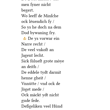
men ſyner nicht
begert.
Wo leeff de Minſche
ock leͤuendich ſy /
So ys he doch na dem
Dod bywaning fry.
De ys vorwar ein
Narre recht /
De veel vnkoſt an
Jagent lecht.
Sick ſuͤlueſt grote moͤye
an deith /
De eddele tydt darmit
henne gheit /
Vnnuͤtte / vnd ock de
Joͤget mede /
Ock maͤckt ydt nicht
gude ſede.
Deßgeliken veel Huͤnd