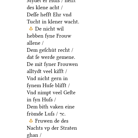
Mydet er Huſs / hefft
des klene acht /
Deſſe hefft Ehr vnd
Tucht in klener wacht.
De nicht wil
hebben ſyne Frouw
allene /
Dem geſchuͤt recht /
dat ſe werde gemene.
De mit ſyner Frouwen
alltydt veel kifft /
Vnd nicht gern in
ſynem Huſe blifft /
Vnd nimpt veel Geſte
in ſyn Huſs /
Dem bith vaken eine
froͤmde Luſs / ⁊c.
Fruwen de des
Nachts vp der Straten
ghan /