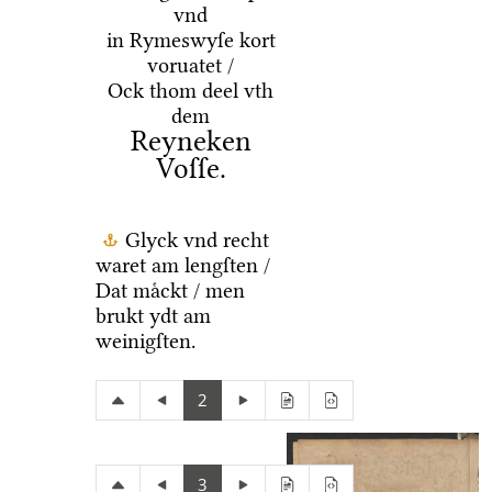
vnd
in Rymeswyſe kort
voruatet /
Ock thom deel vth
dem
Reyneken
Voſſe.
Glyck vnd recht
waret am lengſten /
Dat maͤckt / men
brukt ydt am
weinigſten.
2
3