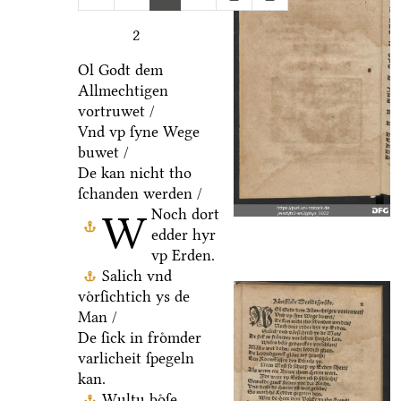
2
Ol Godt dem
Allmechtigen
vortruwet /
Vnd vp ſyne Wege
buwet /
De kan nicht tho
ſchanden werden /
Noch dort
W
edder hyr
vp Erden.
Salich vnd
voͤrſichtich ys de
Man /
De ſick in froͤmder
varlicheit ſpegeln
kan.
Wultu boͤſe