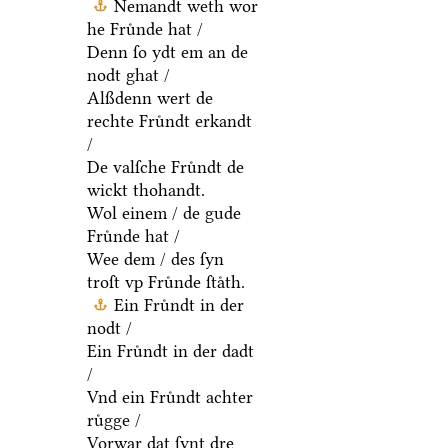
Nemandt weth wor
he Fruͤnde hat /
Denn ſo ydt em an de
nodt ghat /
Alßdenn wert de
rechte Fruͤndt erkandt
/
De valſche Fruͤndt de
wickt thohandt.
Wol einem / de gude
Fruͤnde hat /
Wee dem / des ſyn
troſt vp Fruͤnde ſtaͤth.
Ein Fruͤndt in der
nodt /
Ein Fruͤndt in der dadt
/
Vnd ein Fruͤndt achter
ruͤgge /
Vorwar dat ſynt dre