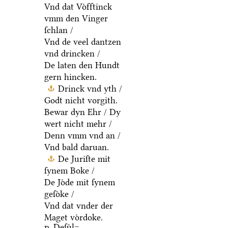
Vnd dat Voͤfftinck
vmm den Vinger
ſchlan /
Vnd de veel dantzen
vnd drincken /
De laten den Hundt
gern hincken.
Drinck vnd yth /
Godt nicht vorgith.
Bewar dyn Ehr / Dy
wert nicht mehr /
Denn vmm vnd an /
Vnd bald daruan.
De Juriſte mit
ſynem Boke /
De Joͤde mit ſynem
geſoͤke /
Vnd dat vnder der
Maget voͤrdoke.
Deſuͤl=