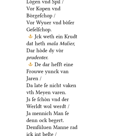
Loͤgen vnd Spil /
Vor Kopen vnd
Boͤrgeſchop /
Vor Wyuer vnd boͤſer
Geſelſchop.
Jck weth ein Krudt
dat heth
mala Mulier,
Dar hoͤde dy voͤr
prudenter.
De dar hefft eine
Frouwe yunck van
Jaren /
Da late ſe nicht vaken
vth Meyen varen.
Js ſe ſchoͤn vnd der
Werldt wol werdt /
Ja mennich Man ſe
denn ock begert.
Demſuͤluen Manne rad
ick int beſte /