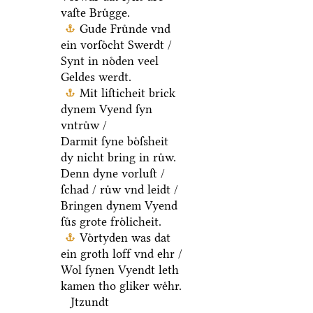
vaſte Bruͤgge.
Gude Fruͤnde vnd
ein vorſoͤcht Swerdt /
Synt in noͤden veel
Geldes werdt.
Mit liſticheit brick
dynem Vyend ſyn
vntruͤw /
Darmit ſyne boͤſsheit
dy nicht bring in ruͤw.
Denn dyne vorluſt /
ſchad / ruͤw vnd leidt /
Bringen dynem Vyend
ſuͤs grote froͤlicheit.
Voͤrtyden was dat
ein groth loff vnd ehr /
Wol ſynen Vyendt leth
kamen tho gliker weͤhr.
Jtzundt