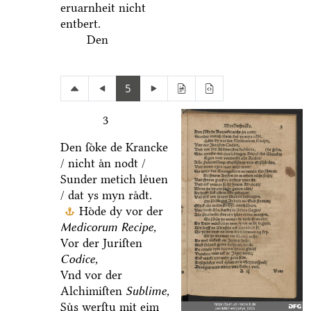
eruarnheit nicht
entbert.
Den
5
3
Den ſoͤke de Krancke
/ nicht aͤn nodt /
Sunder metich leͤuen
/ dat ys myn raͤdt.
Hoͤde dy vor der
Medicorum Recipe,
Vor der Juriſten
Codice,
Vnd vor der
Alchimiſten
Sublime,
Suͤs werſtu mit eim