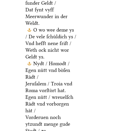
ſunder Geldt /
Dat ſynt vyff
Meerwunder in der
Weldt.
O wo wee deme ys
/ De vele ſchuͤldich ys /
Vnd hefft nene friſt /
Weth ock nicht wor
Geldt ys.
Nydt / Homodt /
Egen nuͤtt vnd boͤſen
Raͤdt /
Jeruſalem / Troia vnd
Roma vorſtoͤrt hat.
Egen nuͤtt / wreuelſch
Raͤdt vnd vorborgen
haͤt /
Vorderuen noch
ytzundt menge gude
Stadt / ⁊c.