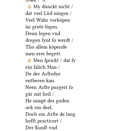
My duͤnckt nicht /
dat veel Luͤd moͤgen /
Veel Wahr vorkoͤpen
aͤn grote loͤgen.
Denn legen vnd
dregen ſynt ſo werdt /
Tho allem koͤpende
men erer begert.
Men ſprickt / dat ſy
ein ſalich Man /
De der Arſtedye
entberen kan.
Neen Arſte purgert ſo
gaͤr mit heil /
He nimpt des guden
ock ein deel.
Doch ein Arſte de lang
hefft practicert /
Der Kunſt vnd