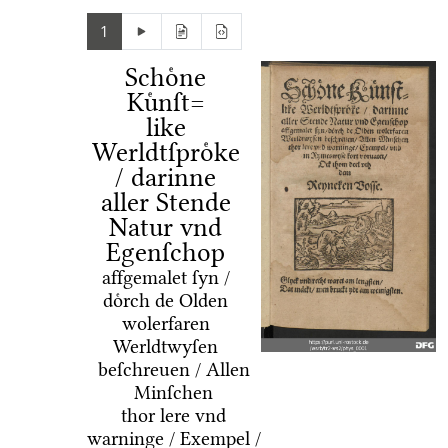
1
Schoͤne
Kuͤnſt=
like
Werldtſproͤke
/ darinne
aller Stende
Natur vnd
Egenſchop
affgemalet ſyn /
doͤrch de Olden
wolerfaren
Werldtwyſen
beſchreuen / Allen
Minſchen
thor lere vnd
warninge / Exempel /