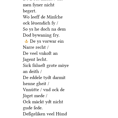
men ſyner nicht
begert.
Wo leeff de Minſche
ock leͤuendich ſy /
So ys he doch na dem
Dod bywaning fry.
De ys vorwar ein
Narre recht /
De veel vnkoſt an
Jagent lecht.
Sick ſuͤlueſt grote moͤye
an deith /
De eddele tydt darmit
henne gheit /
Vnnuͤtte / vnd ock de
Joͤget mede /
Ock maͤckt ydt nicht
gude ſede.
Deßgeliken veel Huͤnd