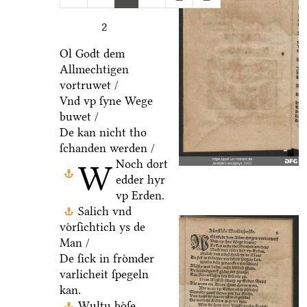
2
Ol Godt dem
Allmechtigen
vortruwet /
Vnd vp ſyne Wege
buwet /
De kan nicht tho
ſchanden werden /
Noch dort
W
edder hyr
vp Erden.
Salich vnd
voͤrſichtich ys de
Man /
De ſick in froͤmder
varlicheit ſpegeln
kan.
Wultu boͤſe