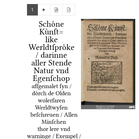
1
Schoͤne
Kuͤnſt=
like
Werldtſproͤke
/ darinne
aller Stende
Natur vnd
Egenſchop
affgemalet ſyn /
doͤrch de Olden
wolerfaren
Werldtwyſen
beſchreuen / Allen
Minſchen
thor lere vnd
warninge / Exempel /