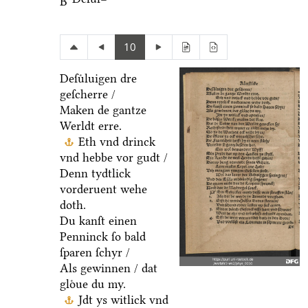
B
10
Deſuͤluigen dre
geſcherre /
Maken de gantze
Werldt erre.
Eth vnd drinck
vnd hebbe vor gudt /
Denn tydtlick
vorderuent wehe
doth.
Du kanſt einen
Penninck ſo bald
ſparen ſchyr /
Als gewinnen / dat
gloͤue du my.
Jdt ys witlick vnd