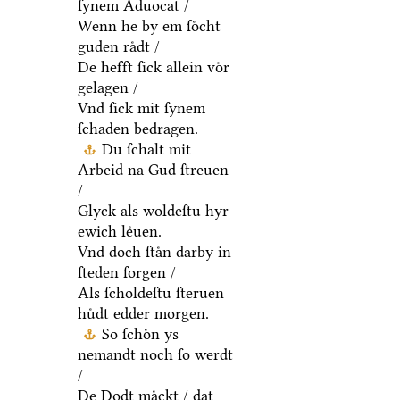
ſynem Aduocat /
Wenn he by em ſoͤcht
guden raͤdt /
De hefft ſick allein voͤr
gelagen /
Vnd ſick mit ſynem
ſchaden bedragen.
Du ſchalt mit
Arbeid na Gud ſtreuen
/
Glyck als woldeſtu hyr
ewich leͤuen.
Vnd doch ſtaͤn darby in
ſteden ſorgen /
Als ſcholdeſtu ſteruen
huͤdt edder morgen.
So ſchoͤn ys
nemandt noch ſo werdt
/
De Dodt maͤckt / dat