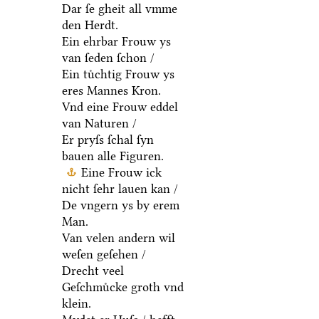
Dar ſe gheit all vmme
den Herdt.
Ein ehrbar Frouw ys
van ſeden ſchon /
Ein tuͤchtig Frouw ys
eres Mannes Kron.
Vnd eine Frouw eddel
van Naturen /
Er pryſs ſchal ſyn
bauen alle Figuren.
Eine Frouw ick
nicht ſehr lauen kan /
De vngern ys by erem
Man.
Van velen andern wil
weſen geſehen /
Drecht veel
Geſchmuͤcke groth vnd
klein.