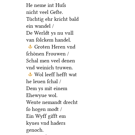
He neme int Huſs
nicht veel Geſte.
Tuͤchtig ehr kricht bald
ein wandel /
De Werldt ys nu vull
van ſoͤlckem handel.
Groten Heren vnd
ſchoͤnen Frouwen /
Schal men veel denen
vnd weinich truwen.
Wol leeff hefft wat
he leuen ſchal /
Dem ys mit einem
Ehewyue wol.
Wente nemandt drecht
ſo hogen modt /
Ein Wyff gifft em
kyues vnd haders
genoch.