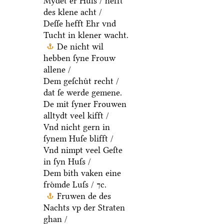
Mydet er Huſs / hefft
des klene acht /
Deſſe hefft Ehr vnd
Tucht in klener wacht.
De nicht wil
hebben ſyne Frouw
allene /
Dem geſchuͤt recht /
dat ſe werde gemene.
De mit ſyner Frouwen
alltydt veel kifft /
Vnd nicht gern in
ſynem Huſe blifft /
Vnd nimpt veel Geſte
in ſyn Huſs /
Dem bith vaken eine
froͤmde Luſs / ⁊c.
Fruwen de des
Nachts vp der Straten
ghan /