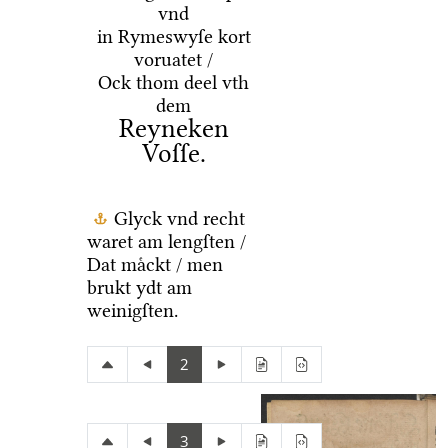
vnd
in Rymeswyſe kort
voruatet /
Ock thom deel vth
dem
Reyneken
Voſſe.
Glyck vnd recht
waret am lengſten /
Dat maͤckt / men
brukt ydt am
weinigſten.
2
3