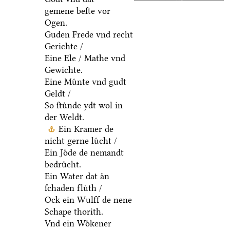
gemene beſte vor
Ogen.
Guden Frede vnd recht
Gerichte /
Eine Ele / Mathe vnd
Gewichte.
Eine Muͤnte vnd gudt
Geldt /
So ſtuͤnde ydt wol in
der Weldt.
Ein Kramer de
nicht gerne luͤcht /
Ein Joͤde de nemandt
bedruͤcht.
Ein Water dat aͤn
ſchaden fluͤth /
Ock ein Wulff de nene
Schape thorith.
Vnd ein Woͤkener