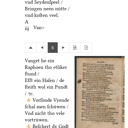
vnd Seydenſpeel /
Bringen neen nuͤtte /
vnd koſten veel.
A
Van=
iij
6
Vanget he ein
Raphoen tho etliker
ſtund /
Efft ein Haſen / de
ſteith wol ein Pundt
/ ⁊c.
Vorſoͤnde Vyende
ſchal men ſchuͤwen /
Vnd nicht tho vele
vortruͤwen.
Beſchert dy Godt