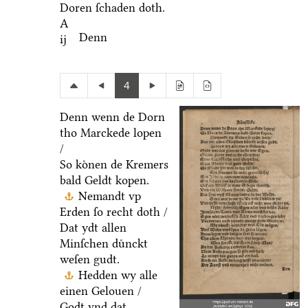
Doren ſchaden doth.
A
Denn
ij
4
Denn wenn de Dorn
tho Marckede lopen
/
So koͤnen de Kremers
bald Geldt kopen.
Nemandt vp
Erden ſo recht doth /
Dat ydt allen
Minſchen duͤnckt
weſen gudt.
Hedden wy alle
einen Gelouen /
Godt vnd dat