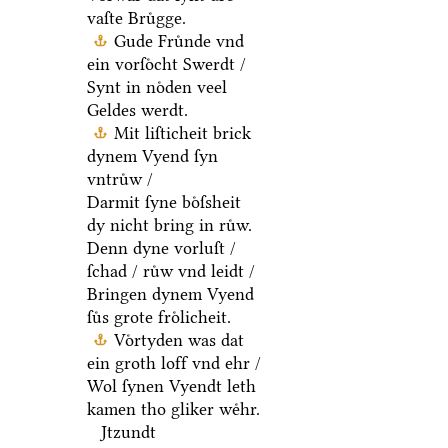
vaſte Bruͤgge.
Gude Fruͤnde vnd
ein vorſoͤcht Swerdt /
Synt in noͤden veel
Geldes werdt.
Mit liſticheit brick
dynem Vyend ſyn
vntruͤw /
Darmit ſyne boͤſsheit
dy nicht bring in ruͤw.
Denn dyne vorluſt /
ſchad / ruͤw vnd leidt /
Bringen dynem Vyend
ſuͤs grote froͤlicheit.
Voͤrtyden was dat
ein groth loff vnd ehr /
Wol ſynen Vyendt leth
kamen tho gliker weͤhr.
Jtzundt