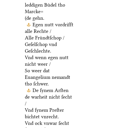
leddigen Buͤdel tho
Marcke=
(de gehn.
Egen nutt vordrifft
alle Rechte /
Alle Fruͤndtſchop /
Geſelſchop vnd
Geſchlechte.
Vnd wenn egen nutt
nicht weer /
So weer dat
Euangelium nemandt
tho ſchwer.
De ſynem Arſten
de warheit nicht ſecht
/
Vnd ſynem Preſter
bichtet vnrecht.
Vnd ock vnwar ſecht