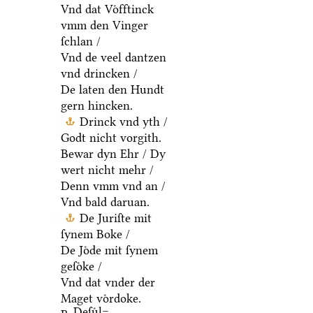
Vnd dat Voͤfftinck
vmm den Vinger
ſchlan /
Vnd de veel dantzen
vnd drincken /
De laten den Hundt
gern hincken.
Drinck vnd yth /
Godt nicht vorgith.
Bewar dyn Ehr / Dy
wert nicht mehr /
Denn vmm vnd an /
Vnd bald daruan.
De Juriſte mit
ſynem Boke /
De Joͤde mit ſynem
geſoͤke /
Vnd dat vnder der
Maget voͤrdoke.
Deſuͤl=