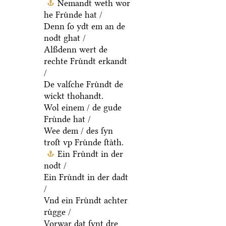
Nemandt weth wor
he Fruͤnde hat /
Denn ſo ydt em an de
nodt ghat /
Alßdenn wert de
rechte Fruͤndt erkandt
/
De valſche Fruͤndt de
wickt thohandt.
Wol einem / de gude
Fruͤnde hat /
Wee dem / des ſyn
troſt vp Fruͤnde ſtaͤth.
Ein Fruͤndt in der
nodt /
Ein Fruͤndt in der dadt
/
Vnd ein Fruͤndt achter
ruͤgge /
Vorwar dat ſynt dre