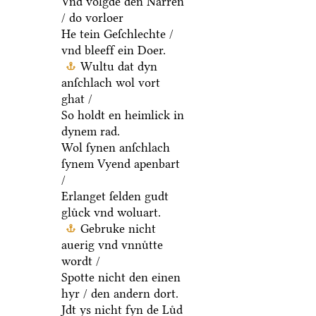
Vnd volgde den Narren
/ do vorloer
He tein Geſchlechte /
vnd bleeff ein Doer.
Wultu dat dyn
anſchlach wol vort
ghat /
So holdt en heimlick in
dynem rad.
Wol ſynen anſchlach
ſynem Vyend apenbart
/
Erlanget ſelden gudt
gluͤck vnd woluart.
Gebruke nicht
auerig vnd vnnuͤtte
wordt /
Spotte nicht den einen
hyr / den andern dort.
Jdt ys nicht fyn de Luͤd