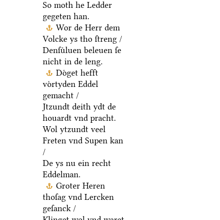
So moth he Ledder
gegeten han.
Wor de Herr dem
Volcke ys tho ſtreng /
Denſuͤluen beleuen ſe
nicht in de leng.
Doͤget hefft
voͤrtyden Eddel
gemacht /
Jtzundt deith ydt de
houardt vnd pracht.
Wol ytzundt veel
Freten vnd Supen kan
/
De ys nu ein recht
Eddelman.
Groter Heren
thoſag vnd Lercken
geſanck /
Klinget wol vnd waret