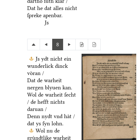
dartho ſuͤth klar /
Dat he dat alles nicht
ſpreke apenbar.
Js
8
Js ydt nicht ein
wunderlick dinck
voͤran /
Dat de warheit
nergen blyuen kan.
Wol de warheit ſecht
/ de hefft nichts
daruan /
Denn nydt vnd haͤt /
dat ys ſyn lohn.
Wol nu de
gruͤndtlike warheit