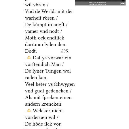
wil voͤren /
Vnd de Werldt mit der
warheit roͤren /
De kuͤmpt in angſt /
yamer vnd nodt /
Moth ock endtlick
daruͤmm lyden den
Dodt.
235.
Dat ys vorwar ein
vorſtendich Man /
De ſyner Tungen wol
raden kan.
Veel beter ys ſchwygen
vnd gudt gedencken /
Als mit ſpreken einen
andern krencken.
Welcker nicht
vorderuen wil /
De hoͤde ſick vor