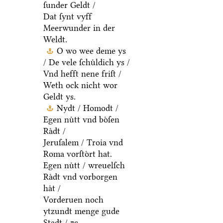
ſunder Geldt /
Dat ſynt vyff
Meerwunder in der
Weldt.
O wo wee deme ys
/ De vele ſchuͤldich ys /
Vnd hefft nene friſt /
Weth ock nicht wor
Geldt ys.
Nydt / Homodt /
Egen nuͤtt vnd boͤſen
Raͤdt /
Jeruſalem / Troia vnd
Roma vorſtoͤrt hat.
Egen nuͤtt / wreuelſch
Raͤdt vnd vorborgen
haͤt /
Vorderuen noch
ytzundt menge gude
Stadt / ⁊c.