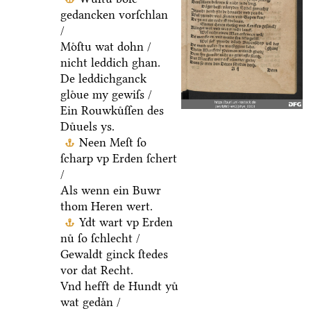
gedancken vorſchlan
/
Moͤſtu wat dohn /
nicht leddich ghan.
De leddichganck
gloͤue my gewiſs /
Ein Rouwkuͤſſen des
Duͤuels ys.
Neen Meſt ſo
ſcharp vp Erden ſchert
/
Als wenn ein Buwr
thom Heren wert.
Ydt wart vp Erden
nuͤ ſo ſchlecht /
Gewaldt ginck ſtedes
vor dat Recht.
Vnd hefft de Hundt yuͤ
wat gedaͤn /