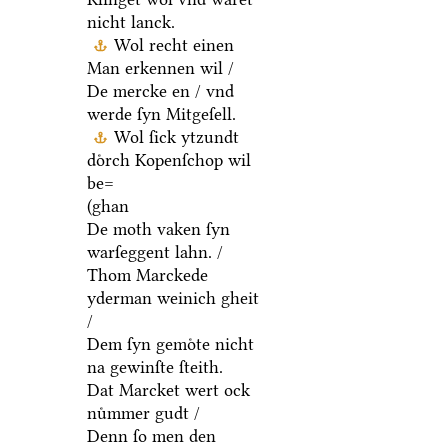
nicht lanck.
Wol recht einen
Man erkennen wil /
De mercke en / vnd
werde ſyn Mitgeſell.
Wol ſick ytzundt
doͤrch Kopenſchop wil
be=
(ghan
De moth vaken ſyn
warſeggent lahn. /
Thom Marckede
yderman weinich gheit
/
Dem ſyn gemoͤte nicht
na gewinſte ſteith.
Dat Marcket wert ock
nuͤmmer gudt /
Denn ſo men den