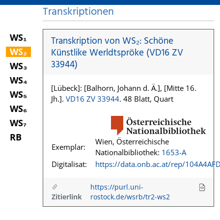
Transkriptionen
WS₁
Transkription von WS₂: Schöne
WS₂
Künstlike Werldtspröke (VD16 ZV
33944)
WS₃
WS₄
[Lübeck]: [Balhorn, Johann d. Ä.], [Mitte 16.
WS₅
Jh.].
VD16 ZV 33944
. 48 Blatt, Quart
WS₆
WS₇
RB
Wien, Österreichische
Exemplar:
Nationalbibliothek:
1653-A
Digitalisat:
https://data.onb.ac.at/rep/104A4AF
https://purl.uni-
Zitierlink
rostock.de/wsrb/tr2-ws2