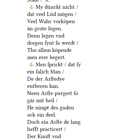
My duͤnckt nicht /
dat veel Luͤd moͤgen /
Veel Wahr vorkoͤpen
aͤn grote loͤgen.
Denn legen vnd
dregen ſynt ſo werdt /
Tho allem koͤpende
men erer begert.
Men ſprickt / dat ſy
ein ſalich Man /
De der Arſtedye
entberen kan.
Neen Arſte purgert ſo
gaͤr mit heil /
He nimpt des guden
ock ein deel.
Doch ein Arſte de lang
hefft practicert /
Der Kunſt vnd