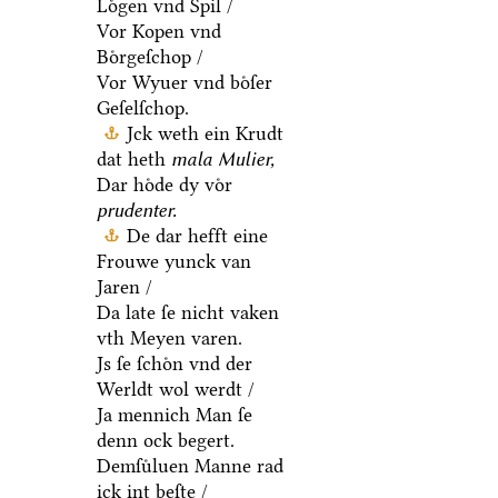
Loͤgen vnd Spil /
Vor Kopen vnd
Boͤrgeſchop /
Vor Wyuer vnd boͤſer
Geſelſchop.
Jck weth ein Krudt
dat heth
mala Mulier,
Dar hoͤde dy voͤr
prudenter.
De dar hefft eine
Frouwe yunck van
Jaren /
Da late ſe nicht vaken
vth Meyen varen.
Js ſe ſchoͤn vnd der
Werldt wol werdt /
Ja mennich Man ſe
denn ock begert.
Demſuͤluen Manne rad
ick int beſte /