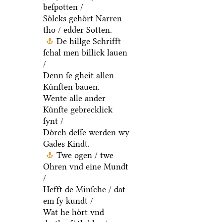
beſpotten /
Soͤlcks gehoͤrt Narren
tho / edder Sotten.
De hillge Schrifft
ſchal men billick lauen
/
Denn ſe gheit allen
Kuͤnſten bauen.
Wente alle ander
Kuͤnſte gebrecklick
ſynt /
Doͤrch deſſe werden wy
Gades Kindt.
Twe ogen / twe
Ohren vnd eine Mundt
/
Hefft de Minſche / dat
em ſy kundt /
Wat he hoͤrt vnd