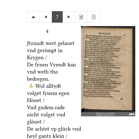
7
4
Jtzundt wert gelauet
vnd geroͤmpt in
Krygen /
De ſynen Vyendt kan
vnd weth tho
bedregen.
Wol alltydt
volget ſynem egen
Hoͤuet /
Vnd gudem rade
nicht volget vnd
gloͤuet /
De achtet vp gluͤck vnd
heyl gantz klein /