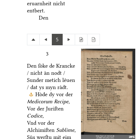
eruarnheit nicht
entbert.
Den
5
3
Den ſoͤke de Krancke
/ nicht aͤn nodt /
Sunder metich leͤuen
/ dat ys myn raͤdt.
Hoͤde dy vor der
Medicorum Recipe,
Vor der Juriſten
Codice,
Vnd vor der
Alchimiſten
Sublime,
Suͤs werſtu mit eim