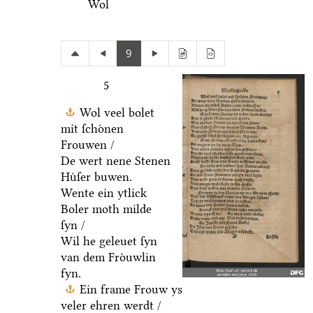
Wol
9
5
Wol veel bolet
mit ſchoͤnen
Frouwen /
De wert nene Stenen
Huͤſer buwen.
Wente ein ytlick
Boler moth milde
ſyn /
Wil he geleuet ſyn
van dem Froͤuwlin
fyn.
Ein frame Frouw ys
veler ehren werdt /