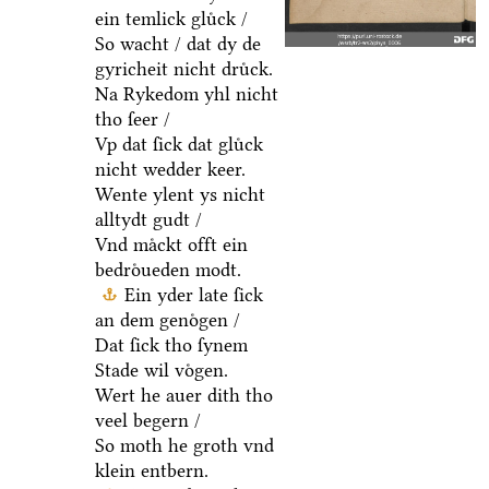
ein temlick gluͤck /
So wacht / dat dy de
gyricheit nicht druͤck.
Na Rykedom yhl nicht
tho ſeer /
Vp dat ſick dat gluͤck
nicht wedder keer.
Wente ylent ys nicht
alltydt gudt /
Vnd maͤckt offt ein
bedroͤueden modt.
Ein yder late ſick
an dem genoͤgen /
Dat ſick tho ſynem
Stade wil voͤgen.
Wert he auer dith tho
veel begern /
So moth he groth vnd
klein entbern.