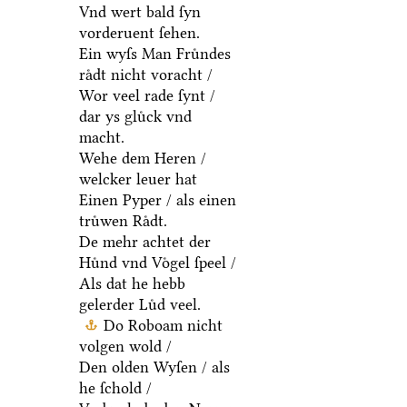
Vnd wert bald ſyn
vorderuent ſehen.
Ein wyſs Man Fruͤndes
raͤdt nicht voracht /
Wor veel rade ſynt /
dar ys gluͤck vnd
macht.
Wehe dem Heren /
welcker leuer hat
Einen Pyper / als einen
truͤwen Raͤdt.
De mehr achtet der
Huͤnd vnd Voͤgel ſpeel /
Als dat he hebb
gelerder Luͤd veel.
Do Roboam nicht
volgen wold /
Den olden Wyſen / als
he ſchold /