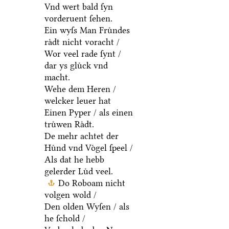
Vnd wert bald ſyn
vorderuent ſehen.
Ein wyſs Man Fruͤndes
raͤdt nicht voracht /
Wor veel rade ſynt /
dar ys gluͤck vnd
macht.
Wehe dem Heren /
welcker leuer hat
Einen Pyper / als einen
truͤwen Raͤdt.
De mehr achtet der
Huͤnd vnd Voͤgel ſpeel /
Als dat he hebb
gelerder Luͤd veel.
Do Roboam nicht
volgen wold /
Den olden Wyſen / als
he ſchold /