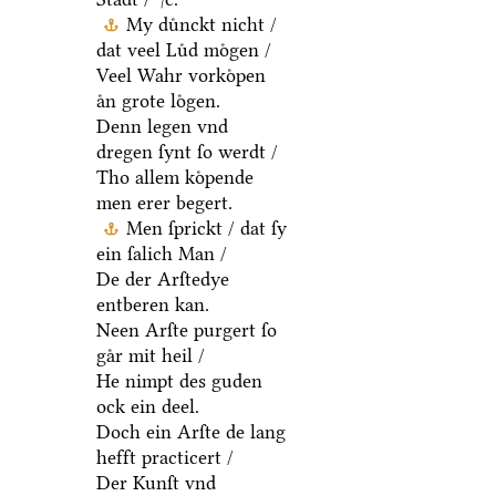
My duͤnckt nicht /
dat veel Luͤd moͤgen /
Veel Wahr vorkoͤpen
aͤn grote loͤgen.
Denn legen vnd
dregen ſynt ſo werdt /
Tho allem koͤpende
men erer begert.
Men ſprickt / dat ſy
ein ſalich Man /
De der Arſtedye
entberen kan.
Neen Arſte purgert ſo
gaͤr mit heil /
He nimpt des guden
ock ein deel.
Doch ein Arſte de lang
hefft practicert /
Der Kunſt vnd