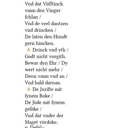
Vnd dat Voͤfftinck
vmm den Vinger
ſchlan /
Vnd de veel dantzen
vnd drincken /
De laten den Hundt
gern hincken.
Drinck vnd yth /
Godt nicht vorgith.
Bewar dyn Ehr / Dy
wert nicht mehr /
Denn vmm vnd an /
Vnd bald daruan.
De Juriſte mit
ſynem Boke /
De Joͤde mit ſynem
geſoͤke /
Vnd dat vnder der
Maget voͤrdoke.
Deſuͤl=