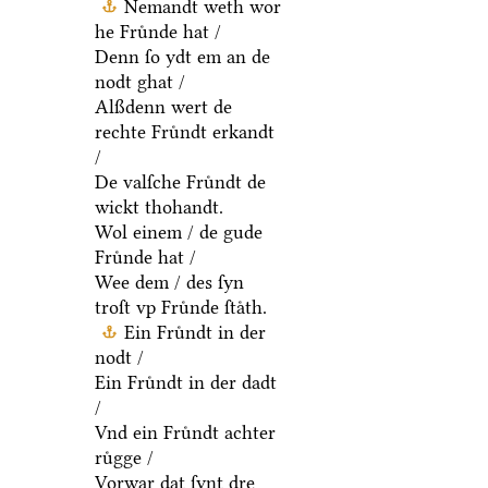
Nemandt weth wor
he Fruͤnde hat /
Denn ſo ydt em an de
nodt ghat /
Alßdenn wert de
rechte Fruͤndt erkandt
/
De valſche Fruͤndt de
wickt thohandt.
Wol einem / de gude
Fruͤnde hat /
Wee dem / des ſyn
troſt vp Fruͤnde ſtaͤth.
Ein Fruͤndt in der
nodt /
Ein Fruͤndt in der dadt
/
Vnd ein Fruͤndt achter
ruͤgge /
Vorwar dat ſynt dre