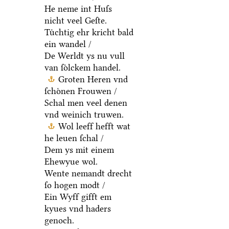
He neme int Huſs
nicht veel Geſte.
Tuͤchtig ehr kricht bald
ein wandel /
De Werldt ys nu vull
van ſoͤlckem handel.
Groten Heren vnd
ſchoͤnen Frouwen /
Schal men veel denen
vnd weinich truwen.
Wol leeff hefft wat
he leuen ſchal /
Dem ys mit einem
Ehewyue wol.
Wente nemandt drecht
ſo hogen modt /
Ein Wyff gifft em
kyues vnd haders
genoch.