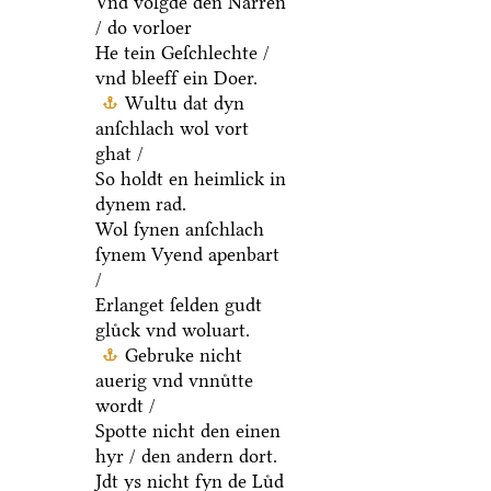
Vnd volgde den Narren
/ do vorloer
He tein Geſchlechte /
vnd bleeff ein Doer.
Wultu dat dyn
anſchlach wol vort
ghat /
So holdt en heimlick in
dynem rad.
Wol ſynen anſchlach
ſynem Vyend apenbart
/
Erlanget ſelden gudt
gluͤck vnd woluart.
Gebruke nicht
auerig vnd vnnuͤtte
wordt /
Spotte nicht den einen
hyr / den andern dort.
Jdt ys nicht fyn de Luͤd