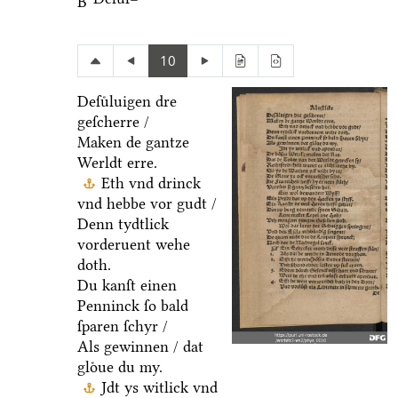
B
10
Deſuͤluigen dre
geſcherre /
Maken de gantze
Werldt erre.
Eth vnd drinck
vnd hebbe vor gudt /
Denn tydtlick
vorderuent wehe
doth.
Du kanſt einen
Penninck ſo bald
ſparen ſchyr /
Als gewinnen / dat
gloͤue du my.
Jdt ys witlick vnd