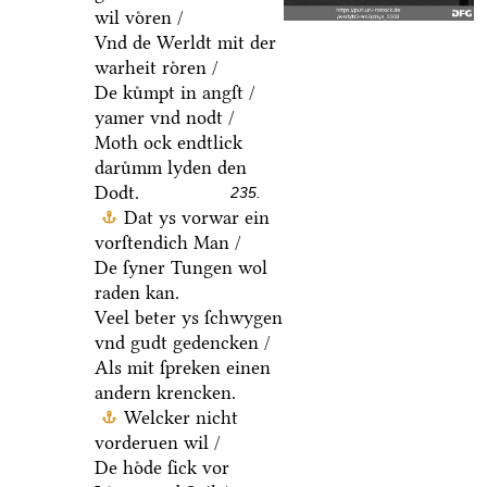
wil voͤren /
Vnd de Werldt mit der
warheit roͤren /
De kuͤmpt in angſt /
yamer vnd nodt /
Moth ock endtlick
daruͤmm lyden den
Dodt.
235.
Dat ys vorwar ein
vorſtendich Man /
De ſyner Tungen wol
raden kan.
Veel beter ys ſchwygen
vnd gudt gedencken /
Als mit ſpreken einen
andern krencken.
Welcker nicht
vorderuen wil /
De hoͤde ſick vor