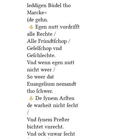
leddigen Buͤdel tho
Marcke=
(de gehn.
Egen nutt vordrifft
alle Rechte /
Alle Fruͤndtſchop /
Geſelſchop vnd
Geſchlechte.
Vnd wenn egen nutt
nicht weer /
So weer dat
Euangelium nemandt
tho ſchwer.
De ſynem Arſten
de warheit nicht ſecht
/
Vnd ſynem Preſter
bichtet vnrecht.
Vnd ock vnwar ſecht