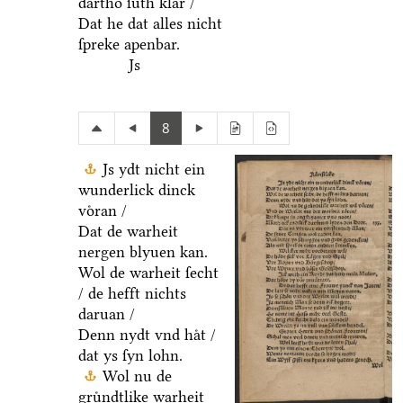
dartho ſuͤth klar /
Dat he dat alles nicht
ſpreke apenbar.
Js
8
Js ydt nicht ein
wunderlick dinck
voͤran /
Dat de warheit
nergen blyuen kan.
Wol de warheit ſecht
/ de hefft nichts
daruan /
Denn nydt vnd haͤt /
dat ys ſyn lohn.
Wol nu de
gruͤndtlike warheit