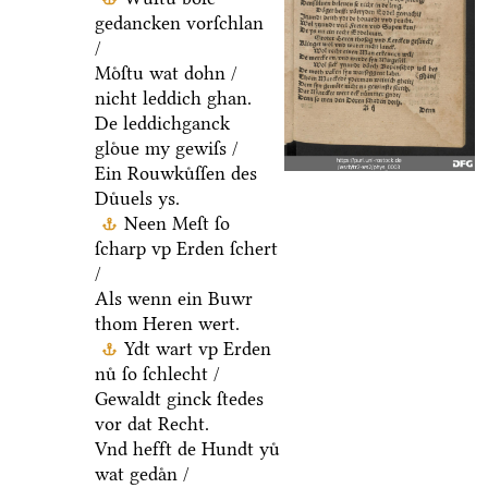
gedancken vorſchlan
/
Moͤſtu wat dohn /
nicht leddich ghan.
De leddichganck
gloͤue my gewiſs /
Ein Rouwkuͤſſen des
Duͤuels ys.
Neen Meſt ſo
ſcharp vp Erden ſchert
/
Als wenn ein Buwr
thom Heren wert.
Ydt wart vp Erden
nuͤ ſo ſchlecht /
Gewaldt ginck ſtedes
vor dat Recht.
Vnd hefft de Hundt yuͤ
wat gedaͤn /