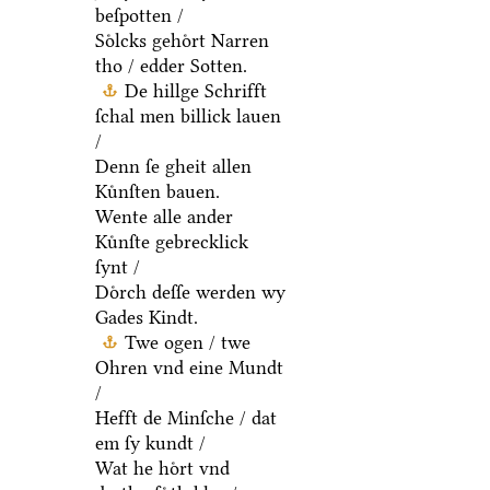
beſpotten /
Soͤlcks gehoͤrt Narren
tho / edder Sotten.
De hillge Schrifft
ſchal men billick lauen
/
Denn ſe gheit allen
Kuͤnſten bauen.
Wente alle ander
Kuͤnſte gebrecklick
ſynt /
Doͤrch deſſe werden wy
Gades Kindt.
Twe ogen / twe
Ohren vnd eine Mundt
/
Hefft de Minſche / dat
em ſy kundt /
Wat he hoͤrt vnd