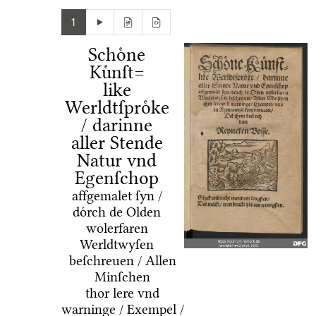
1
Schoͤne
Kuͤnſt=
like
Werldtſproͤke
/ darinne
aller Stende
Natur vnd
Egenſchop
affgemalet ſyn /
doͤrch de Olden
wolerfaren
Werldtwyſen
beſchreuen / Allen
Minſchen
thor lere vnd
warninge / Exempel /