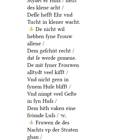
Mydet er Huſs / hefft
des klene acht /
Deſſe hefft Ehr vnd
Tucht in klener wacht.
De nicht wil
hebben ſyne Frouw
allene /
Dem geſchuͤt recht /
dat ſe werde gemene.
De mit ſyner Frouwen
alltydt veel kifft /
Vnd nicht gern in
ſynem Huſe blifft /
Vnd nimpt veel Geſte
in ſyn Huſs /
Dem bith vaken eine
froͤmde Luſs / ⁊c.
Fruwen de des
Nachts vp der Straten
ghan /