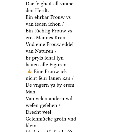
Dar ſe gheit all vmme
den Herdt.
Ein ehrbar Frouw ys
van ſeden ſchon /
Ein tuͤchtig Frouw ys
eres Mannes Kron.
Vnd eine Frouw eddel
van Naturen /
Er pryſs ſchal ſyn
bauen alle Figuren.
Eine Frouw ick
nicht ſehr lauen kan /
De vngern ys by erem
Man.
Van velen andern wil
weſen geſehen /
Drecht veel
Geſchmuͤcke groth vnd
klein.