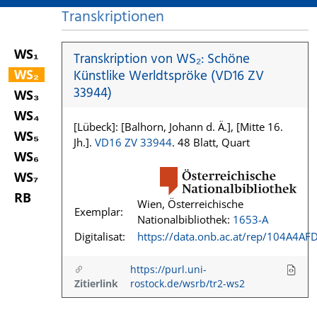
Transkriptionen
WS₁
Transkription von WS₂: Schöne
WS₂
Künstlike Werldtspröke (VD16 ZV
33944)
WS₃
WS₄
[Lübeck]: [Balhorn, Johann d. Ä.], [Mitte 16.
WS₅
Jh.].
VD16 ZV 33944
. 48 Blatt, Quart
WS₆
WS₇
RB
Wien, Österreichische
Exemplar:
Nationalbibliothek:
1653-A
Digitalisat:
https://data.onb.ac.at/rep/104A4AF
https://purl.uni-
Zitierlink
rostock.de/wsrb/tr2-ws2