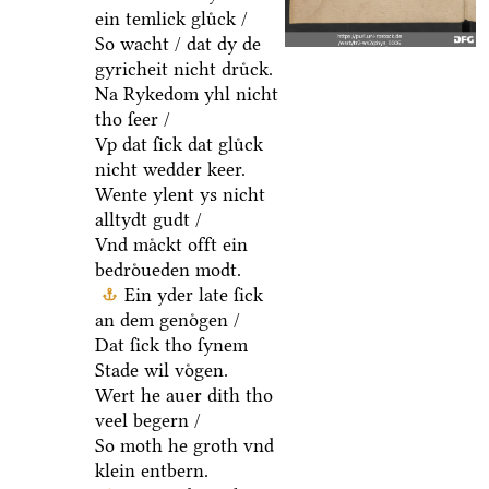
ein temlick gluͤck /
So wacht / dat dy de
gyricheit nicht druͤck.
Na Rykedom yhl nicht
tho ſeer /
Vp dat ſick dat gluͤck
nicht wedder keer.
Wente ylent ys nicht
alltydt gudt /
Vnd maͤckt offt ein
bedroͤueden modt.
Ein yder late ſick
an dem genoͤgen /
Dat ſick tho ſynem
Stade wil voͤgen.
Wert he auer dith tho
veel begern /
So moth he groth vnd
klein entbern.