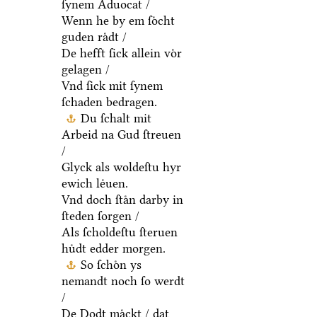
ſynem Aduocat /
Wenn he by em ſoͤcht
guden raͤdt /
De hefft ſick allein voͤr
gelagen /
Vnd ſick mit ſynem
ſchaden bedragen.
Du ſchalt mit
Arbeid na Gud ſtreuen
/
Glyck als woldeſtu hyr
ewich leͤuen.
Vnd doch ſtaͤn darby in
ſteden ſorgen /
Als ſcholdeſtu ſteruen
huͤdt edder morgen.
So ſchoͤn ys
nemandt noch ſo werdt
/
De Dodt maͤckt / dat