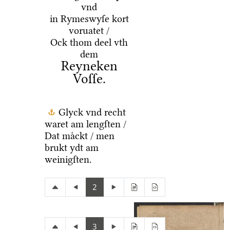
vnd
in Rymeswyſe kort
voruatet /
Ock thom deel vth
dem
Reyneken
Voſſe.
Glyck vnd recht
waret am lengſten /
Dat maͤckt / men
brukt ydt am
weinigſten.
2
3