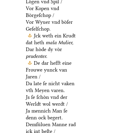
Loͤgen vnd Spil /
Vor Kopen vnd
Boͤrgeſchop /
Vor Wyuer vnd boͤſer
Geſelſchop.
Jck weth ein Krudt
dat heth
mala Mulier,
Dar hoͤde dy voͤr
prudenter.
De dar hefft eine
Frouwe yunck van
Jaren /
Da late ſe nicht vaken
vth Meyen varen.
Js ſe ſchoͤn vnd der
Werldt wol werdt /
Ja mennich Man ſe
denn ock begert.
Demſuͤluen Manne rad
ick int beſte /