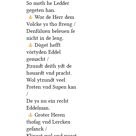
So moth he Ledder
gegeten han.
Wor de Herr dem
Volcke ys tho ſtreng /
Denſuͤluen beleuen ſe
nicht in de leng.
Doͤget hefft
voͤrtyden Eddel
gemacht /
Jtzundt deith ydt de
houardt vnd pracht.
Wol ytzundt veel
Freten vnd Supen kan
/
De ys nu ein recht
Eddelman.
Groter Heren
thoſag vnd Lercken
geſanck /
Klinget wol vnd waret