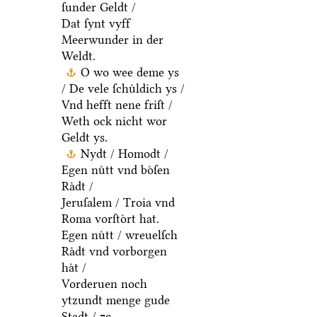
ſunder Geldt /
Dat ſynt vyff
Meerwunder in der
Weldt.
O wo wee deme ys
/ De vele ſchuͤldich ys /
Vnd hefft nene friſt /
Weth ock nicht wor
Geldt ys.
Nydt / Homodt /
Egen nuͤtt vnd boͤſen
Raͤdt /
Jeruſalem / Troia vnd
Roma vorſtoͤrt hat.
Egen nuͤtt / wreuelſch
Raͤdt vnd vorborgen
haͤt /
Vorderuen noch
ytzundt menge gude
Stadt / ⁊c.