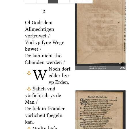
2
Ol Godt dem
Allmechtigen
vortruwet /
Vnd vp ſyne Wege
buwet /
De kan nicht tho
ſchanden werden /
Noch dort
W
edder hyr
vp Erden.
Salich vnd
voͤrſichtich ys de
Man /
De ſick in froͤmder
varlicheit ſpegeln
kan.
Wultu boͤſe