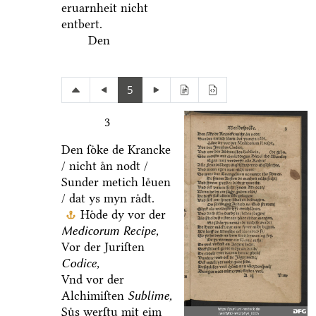
eruarnheit nicht
entbert.
Den
5
3
Den ſoͤke de Krancke
/ nicht aͤn nodt /
Sunder metich leͤuen
/ dat ys myn raͤdt.
Hoͤde dy vor der
Medicorum Recipe,
Vor der Juriſten
Codice,
Vnd vor der
Alchimiſten
Sublime,
Suͤs werſtu mit eim