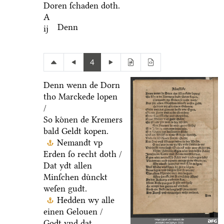
Doren ſchaden doth.
A
Denn
ij
4
Denn wenn de Dorn
tho Marckede lopen
/
So koͤnen de Kremers
bald Geldt kopen.
Nemandt vp
Erden ſo recht doth /
Dat ydt allen
Minſchen duͤnckt
weſen gudt.
Hedden wy alle
einen Gelouen /
Godt vnd dat