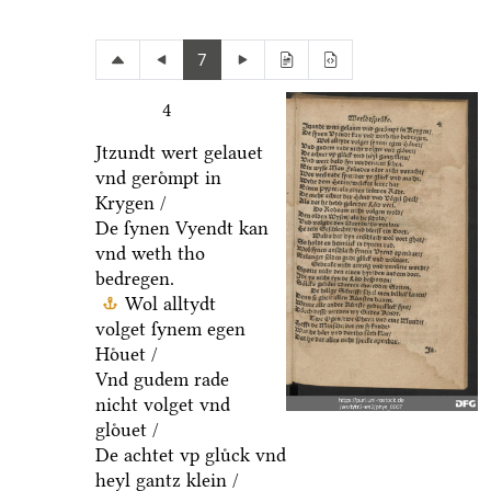
7
4
Jtzundt wert gelauet
vnd geroͤmpt in
Krygen /
De ſynen Vyendt kan
vnd weth tho
bedregen.
Wol alltydt
volget ſynem egen
Hoͤuet /
Vnd gudem rade
nicht volget vnd
gloͤuet /
De achtet vp gluͤck vnd
heyl gantz klein /