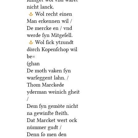
nicht lanck.
Wol recht einen
Man erkennen wil /
De mercke en / vnd
werde ſyn Mitgeſell.
Wol ſick ytzundt
doͤrch Kopenſchop wil
be=
(ghan
De moth vaken ſyn
warſeggent lahn. /
Thom Marckede
yderman weinich gheit
/
Dem ſyn gemoͤte nicht
na gewinſte ſteith.
Dat Marcket wert ock
nuͤmmer gudt /
Denn ſo men den