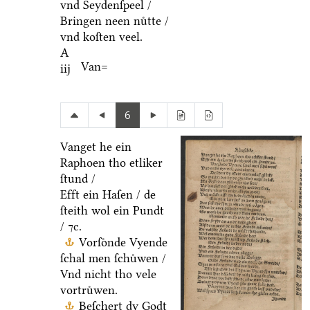
vnd Seydenſpeel /
Bringen neen nuͤtte /
vnd koſten veel.
A
Van=
iij
6
Vanget he ein
Raphoen tho etliker
ſtund /
Efft ein Haſen / de
ſteith wol ein Pundt
/ ⁊c.
Vorſoͤnde Vyende
ſchal men ſchuͤwen /
Vnd nicht tho vele
vortruͤwen.
Beſchert dy Godt