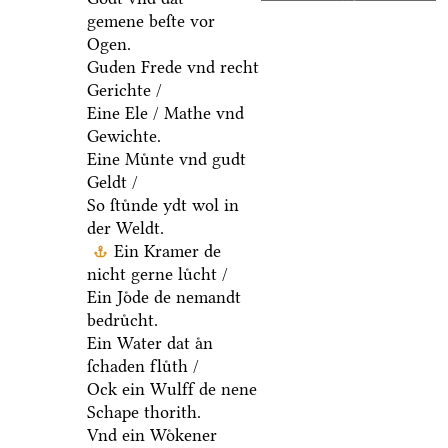
gemene beſte vor
Ogen.
Guden Frede vnd recht
Gerichte /
Eine Ele / Mathe vnd
Gewichte.
Eine Muͤnte vnd gudt
Geldt /
So ſtuͤnde ydt wol in
der Weldt.
Ein Kramer de
nicht gerne luͤcht /
Ein Joͤde de nemandt
bedruͤcht.
Ein Water dat aͤn
ſchaden fluͤth /
Ock ein Wulff de nene
Schape thorith.
Vnd ein Woͤkener