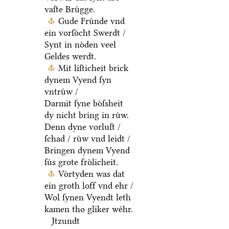
vaſte Bruͤgge.
Gude Fruͤnde vnd
ein vorſoͤcht Swerdt /
Synt in noͤden veel
Geldes werdt.
Mit liſticheit brick
dynem Vyend ſyn
vntruͤw /
Darmit ſyne boͤſsheit
dy nicht bring in ruͤw.
Denn dyne vorluſt /
ſchad / ruͤw vnd leidt /
Bringen dynem Vyend
ſuͤs grote froͤlicheit.
Voͤrtyden was dat
ein groth loff vnd ehr /
Wol ſynen Vyendt leth
kamen tho gliker weͤhr.
Jtzundt