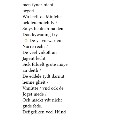
men ſyner nicht
begert.
Wo leeff de Minſche
ock leͤuendich ſy /
So ys he doch na dem
Dod bywaning fry.
De ys vorwar ein
Narre recht /
De veel vnkoſt an
Jagent lecht.
Sick ſuͤlueſt grote moͤye
an deith /
De eddele tydt darmit
henne gheit /
Vnnuͤtte / vnd ock de
Joͤget mede /
Ock maͤckt ydt nicht
gude ſede.
Deßgeliken veel Huͤnd