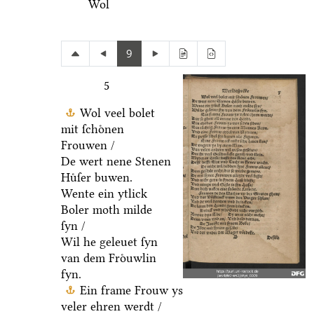
Wol
9
5
Wol veel bolet
mit ſchoͤnen
Frouwen /
De wert nene Stenen
Huͤſer buwen.
Wente ein ytlick
Boler moth milde
ſyn /
Wil he geleuet ſyn
van dem Froͤuwlin
fyn.
Ein frame Frouw ys
veler ehren werdt /