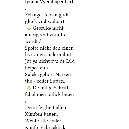
ſynem Vyend apenbart
/
Erlanget ſelden gudt
gluͤck vnd woluart.
Gebruke nicht
auerig vnd vnnuͤtte
wordt /
Spotte nicht den einen
hyr / den andern dort.
Jdt ys nicht fyn de Luͤd
beſpotten /
Soͤlcks gehoͤrt Narren
tho / edder Sotten.
De hillge Schrifft
ſchal men billick lauen
/
Denn ſe gheit allen
Kuͤnſten bauen.
Wente alle ander
Kuͤnſte gebrecklick