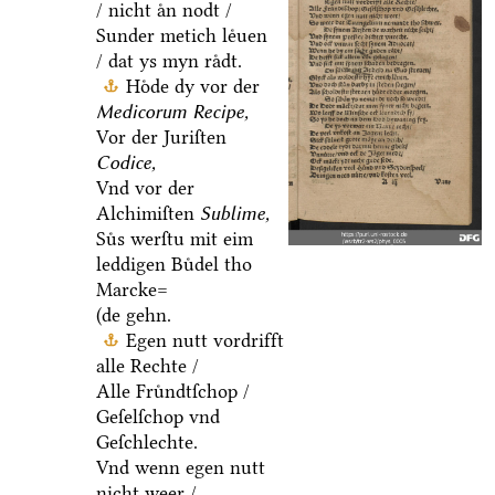
/ nicht aͤn nodt /
Sunder metich leͤuen
/ dat ys myn raͤdt.
Hoͤde dy vor der
Medicorum Recipe,
Vor der Juriſten
Codice,
Vnd vor der
Alchimiſten
Sublime,
Suͤs werſtu mit eim
leddigen Buͤdel tho
Marcke=
(de gehn.
Egen nutt vordrifft
alle Rechte /
Alle Fruͤndtſchop /
Geſelſchop vnd
Geſchlechte.
Vnd wenn egen nutt
nicht weer /