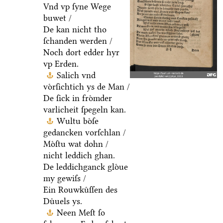
Vnd vp ſyne Wege
buwet /
De kan nicht tho
ſchanden werden /
Noch dort edder hyr
vp Erden.
Salich vnd
voͤrſichtich ys de Man /
De ſick in froͤmder
varlicheit ſpegeln kan.
Wultu boͤſe
gedancken vorſchlan /
Moͤſtu wat dohn /
nicht leddich ghan.
De leddichganck gloͤue
my gewiſs /
Ein Rouwkuͤſſen des
Duͤuels ys.
Neen Meſt ſo