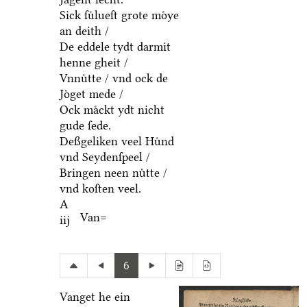
Sick ſuͤlueſt grote moͤye
an deith /
De eddele tydt darmit
henne gheit /
Vnnuͤtte / vnd ock de
Joͤget mede /
Ock maͤckt ydt nicht
gude ſede.
Deßgeliken veel Huͤnd
vnd Seydenſpeel /
Bringen neen nuͤtte /
vnd koſten veel.
A
Van=
iij
6
Vanget he ein