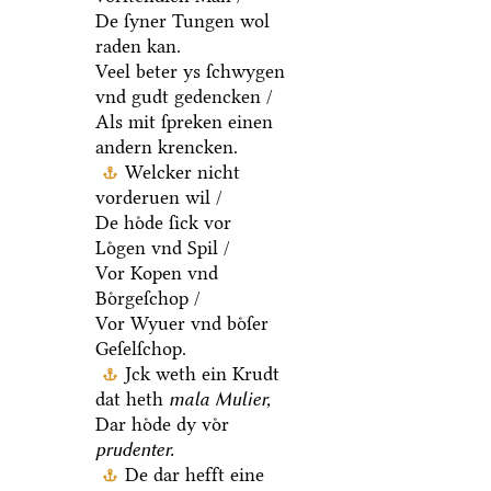
De ſyner Tungen wol
raden kan.
Veel beter ys ſchwygen
vnd gudt gedencken /
Als mit ſpreken einen
andern krencken.
Welcker nicht
vorderuen wil /
De hoͤde ſick vor
Loͤgen vnd Spil /
Vor Kopen vnd
Boͤrgeſchop /
Vor Wyuer vnd boͤſer
Geſelſchop.
Jck weth ein Krudt
dat heth
mala Mulier,
Dar hoͤde dy voͤr
prudenter.
De dar hefft eine