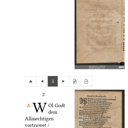
3
2
W
Ol Godt
dem
Allmechtigen
vortruwet /