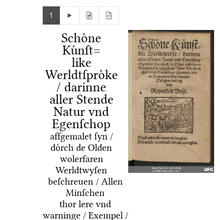
1
Schoͤne
Kuͤnſt=
like
Werldtſproͤke
/ darinne
aller Stende
Natur vnd
Egenſchop
affgemalet ſyn /
doͤrch de Olden
wolerfaren
Werldtwyſen
beſchreuen / Allen
Minſchen
thor lere vnd
warninge / Exempel /