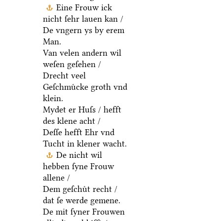
Eine Frouw ick
nicht ſehr lauen kan /
De vngern ys by erem
Man.
Van velen andern wil
weſen geſehen /
Drecht veel
Geſchmuͤcke groth vnd
klein.
Mydet er Huſs / hefft
des klene acht /
Deſſe hefft Ehr vnd
Tucht in klener wacht.
De nicht wil
hebben ſyne Frouw
allene /
Dem geſchuͤt recht /
dat ſe werde gemene.
De mit ſyner Frouwen