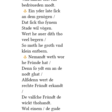
bedroͤueden modt.
Ein yder late ſick
an dem genoͤgen /
Dat ſick tho ſynem
Stade wil voͤgen.
Wert he auer dith tho
veel begern /
So moth he groth vnd
klein entbern.
Nemandt weth wor
he Fruͤnde hat /
Denn ſo ydt em an de
nodt ghat /
Alßdenn wert de
rechte Fruͤndt erkandt
/
De valſche Fruͤndt de
wickt thohandt.
Wol einem / de gude