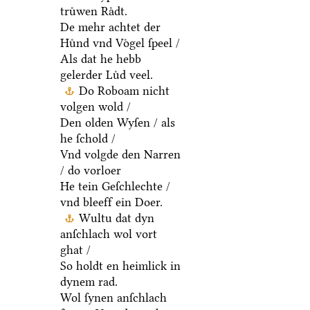
truͤwen Raͤdt.
De mehr achtet der
Huͤnd vnd Voͤgel ſpeel /
Als dat he hebb
gelerder Luͤd veel.
Do Roboam nicht
volgen wold /
Den olden Wyſen / als
he ſchold /
Vnd volgde den Narren
/ do vorloer
He tein Geſchlechte /
vnd bleeff ein Doer.
Wultu dat dyn
anſchlach wol vort
ghat /
So holdt en heimlick in
dynem rad.
Wol ſynen anſchlach