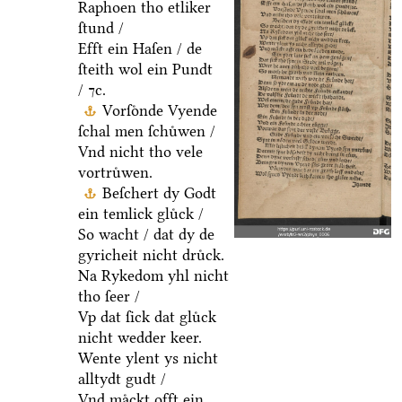
Raphoen tho etliker
ſtund /
Efft ein Haſen / de
ſteith wol ein Pundt
/ ⁊c.
Vorſoͤnde Vyende
ſchal men ſchuͤwen /
Vnd nicht tho vele
vortruͤwen.
Beſchert dy Godt
ein temlick gluͤck /
So wacht / dat dy de
gyricheit nicht druͤck.
Na Rykedom yhl nicht
tho ſeer /
Vp dat ſick dat gluͤck
nicht wedder keer.
Wente ylent ys nicht
alltydt gudt /
Vnd maͤckt offt ein