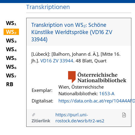
Transkriptionen
WS₁
Transkription von WS₂: Schöne
WS₂
Künstlike Werldtspröke (VD16 ZV
33944)
WS₃
WS₄
[Lübeck]: [Balhorn, Johann d. Ä.], [Mitte 16.
WS₅
Jh.].
VD16 ZV 33944
. 48 Blatt, Quart
WS₆
WS₇
RB
Wien, Österreichische
Exemplar:
Nationalbibliothek:
1653-A
Digitalisat:
https://data.onb.ac.at/rep/104A4AF
https://purl.uni-
Zitierlink
rostock.de/wsrb/tr2-ws2