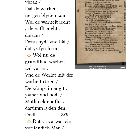
voͤran /
Dat de warheit
nergen blyuen kan.
Wol de warheit ſecht
/ de hefft nichts
daruan /
Denn nydt vnd haͤt /
dat ys ſyn lohn.
Wol nu de
gruͤndtlike warheit
wil voͤren /
Vnd de Werldt mit der
warheit roͤren /
De kuͤmpt in angſt /
yamer vnd nodt /
Moth ock endtlick
daruͤmm lyden den
Dodt.
235.
Dat ys vorwar ein
vorſtendich Man /