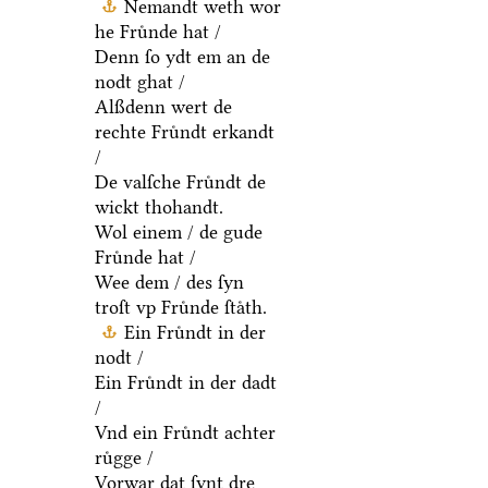
Nemandt weth wor
he Fruͤnde hat /
Denn ſo ydt em an de
nodt ghat /
Alßdenn wert de
rechte Fruͤndt erkandt
/
De valſche Fruͤndt de
wickt thohandt.
Wol einem / de gude
Fruͤnde hat /
Wee dem / des ſyn
troſt vp Fruͤnde ſtaͤth.
Ein Fruͤndt in der
nodt /
Ein Fruͤndt in der dadt
/
Vnd ein Fruͤndt achter
ruͤgge /
Vorwar dat ſynt dre