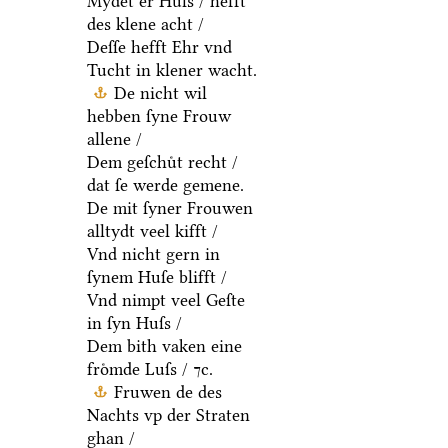
Mydet er Huſs / hefft
des klene acht /
Deſſe hefft Ehr vnd
Tucht in klener wacht.
De nicht wil
hebben ſyne Frouw
allene /
Dem geſchuͤt recht /
dat ſe werde gemene.
De mit ſyner Frouwen
alltydt veel kifft /
Vnd nicht gern in
ſynem Huſe blifft /
Vnd nimpt veel Geſte
in ſyn Huſs /
Dem bith vaken eine
froͤmde Luſs / ⁊c.
Fruwen de des
Nachts vp der Straten
ghan /