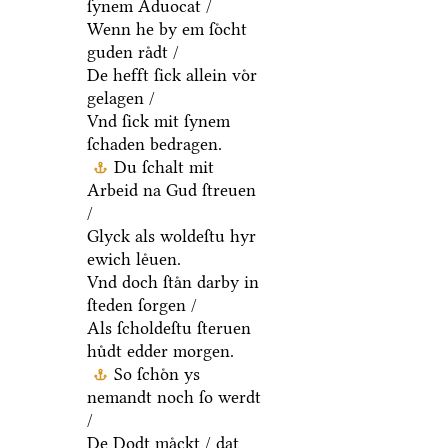
ſynem Aduocat /
Wenn he by em ſoͤcht
guden raͤdt /
De hefft ſick allein voͤr
gelagen /
Vnd ſick mit ſynem
ſchaden bedragen.
Du ſchalt mit
Arbeid na Gud ſtreuen
/
Glyck als woldeſtu hyr
ewich leͤuen.
Vnd doch ſtaͤn darby in
ſteden ſorgen /
Als ſcholdeſtu ſteruen
huͤdt edder morgen.
So ſchoͤn ys
nemandt noch ſo werdt
/
De Dodt maͤckt / dat