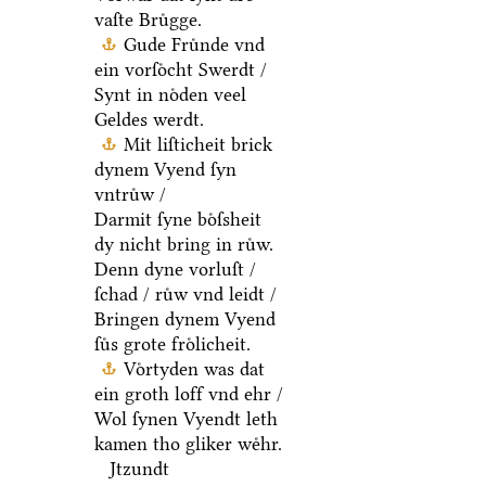
vaſte Bruͤgge.
Gude Fruͤnde vnd
ein vorſoͤcht Swerdt /
Synt in noͤden veel
Geldes werdt.
Mit liſticheit brick
dynem Vyend ſyn
vntruͤw /
Darmit ſyne boͤſsheit
dy nicht bring in ruͤw.
Denn dyne vorluſt /
ſchad / ruͤw vnd leidt /
Bringen dynem Vyend
ſuͤs grote froͤlicheit.
Voͤrtyden was dat
ein groth loff vnd ehr /
Wol ſynen Vyendt leth
kamen tho gliker weͤhr.
Jtzundt