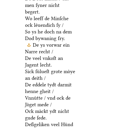
men ſyner nicht
begert.
Wo leeff de Minſche
ock leͤuendich ſy /
So ys he doch na dem
Dod bywaning fry.
De ys vorwar ein
Narre recht /
De veel vnkoſt an
Jagent lecht.
Sick ſuͤlueſt grote moͤye
an deith /
De eddele tydt darmit
henne gheit /
Vnnuͤtte / vnd ock de
Joͤget mede /
Ock maͤckt ydt nicht
gude ſede.
Deßgeliken veel Huͤnd