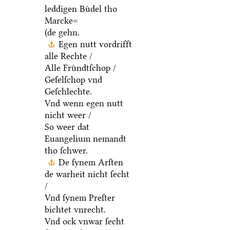
leddigen Buͤdel tho
Marcke=
(de gehn.
Egen nutt vordrifft
alle Rechte /
Alle Fruͤndtſchop /
Geſelſchop vnd
Geſchlechte.
Vnd wenn egen nutt
nicht weer /
So weer dat
Euangelium nemandt
tho ſchwer.
De ſynem Arſten
de warheit nicht ſecht
/
Vnd ſynem Preſter
bichtet vnrecht.
Vnd ock vnwar ſecht