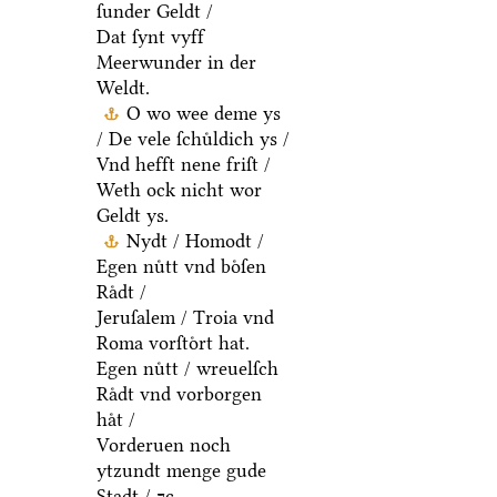
ſunder Geldt /
Dat ſynt vyff
Meerwunder in der
Weldt.
O wo wee deme ys
/ De vele ſchuͤldich ys /
Vnd hefft nene friſt /
Weth ock nicht wor
Geldt ys.
Nydt / Homodt /
Egen nuͤtt vnd boͤſen
Raͤdt /
Jeruſalem / Troia vnd
Roma vorſtoͤrt hat.
Egen nuͤtt / wreuelſch
Raͤdt vnd vorborgen
haͤt /
Vorderuen noch
ytzundt menge gude
Stadt / ⁊c.