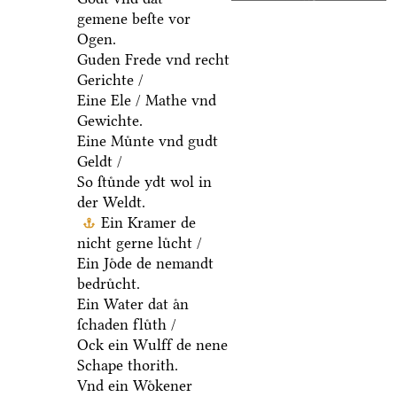
gemene beſte vor
Ogen.
Guden Frede vnd recht
Gerichte /
Eine Ele / Mathe vnd
Gewichte.
Eine Muͤnte vnd gudt
Geldt /
So ſtuͤnde ydt wol in
der Weldt.
Ein Kramer de
nicht gerne luͤcht /
Ein Joͤde de nemandt
bedruͤcht.
Ein Water dat aͤn
ſchaden fluͤth /
Ock ein Wulff de nene
Schape thorith.
Vnd ein Woͤkener