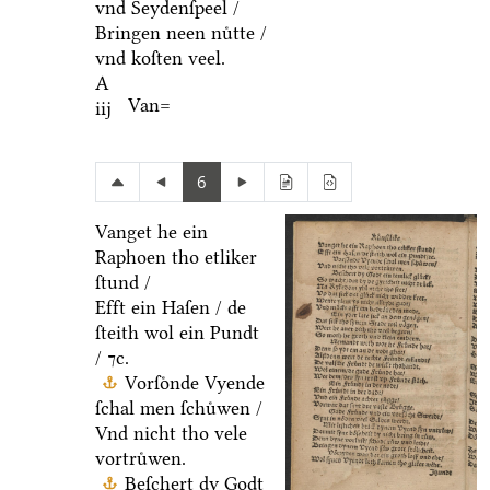
vnd Seydenſpeel /
Bringen neen nuͤtte /
vnd koſten veel.
A
Van=
iij
6
Vanget he ein
Raphoen tho etliker
ſtund /
Efft ein Haſen / de
ſteith wol ein Pundt
/ ⁊c.
Vorſoͤnde Vyende
ſchal men ſchuͤwen /
Vnd nicht tho vele
vortruͤwen.
Beſchert dy Godt