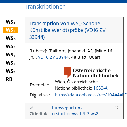
Transkriptionen
WS₁
Transkription von WS₂: Schöne
WS₂
Künstlike Werldtspröke (VD16 ZV
33944)
WS₃
WS₄
[Lübeck]: [Balhorn, Johann d. Ä.], [Mitte 16.
WS₅
Jh.].
VD16 ZV 33944
. 48 Blatt, Quart
WS₆
WS₇
RB
Wien, Österreichische
Exemplar:
Nationalbibliothek:
1653-A
Digitalisat:
https://data.onb.ac.at/rep/104A4AF
https://purl.uni-
Zitierlink
rostock.de/wsrb/tr2-ws2