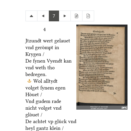
7
4
Jtzundt wert gelauet
vnd geroͤmpt in
Krygen /
De ſynen Vyendt kan
vnd weth tho
bedregen.
Wol alltydt
volget ſynem egen
Hoͤuet /
Vnd gudem rade
nicht volget vnd
gloͤuet /
De achtet vp gluͤck vnd
heyl gantz klein /