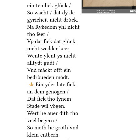
ein temlick gluͤck /
So wacht / dat dy de
gyricheit nicht druͤck.
Na Rykedom yhl nicht
tho ſeer /
Vp dat ſick dat gluͤck
nicht wedder keer.
Wente ylent ys nicht
alltydt gudt /
Vnd maͤckt offt ein
bedroͤueden modt.
Ein yder late ſick
an dem genoͤgen /
Dat ſick tho ſynem
Stade wil voͤgen.
Wert he auer dith tho
veel begern /
So moth he groth vnd
klein entbern.