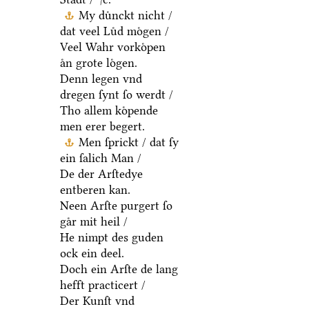
My duͤnckt nicht /
dat veel Luͤd moͤgen /
Veel Wahr vorkoͤpen
aͤn grote loͤgen.
Denn legen vnd
dregen ſynt ſo werdt /
Tho allem koͤpende
men erer begert.
Men ſprickt / dat ſy
ein ſalich Man /
De der Arſtedye
entberen kan.
Neen Arſte purgert ſo
gaͤr mit heil /
He nimpt des guden
ock ein deel.
Doch ein Arſte de lang
hefft practicert /
Der Kunſt vnd