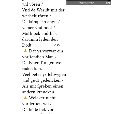
wil voͤren /
Vnd de Werldt mit der
warheit roͤren /
De kuͤmpt in angſt /
yamer vnd nodt /
Moth ock endtlick
daruͤmm lyden den
Dodt.
235.
Dat ys vorwar ein
vorſtendich Man /
De ſyner Tungen wol
raden kan.
Veel beter ys ſchwygen
vnd gudt gedencken /
Als mit ſpreken einen
andern krencken.
Welcker nicht
vorderuen wil /
De hoͤde ſick vor