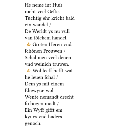
He neme int Huſs
nicht veel Geſte.
Tuͤchtig ehr kricht bald
ein wandel /
De Werldt ys nu vull
van ſoͤlckem handel.
Groten Heren vnd
ſchoͤnen Frouwen /
Schal men veel denen
vnd weinich truwen.
Wol leeff hefft wat
he leuen ſchal /
Dem ys mit einem
Ehewyue wol.
Wente nemandt drecht
ſo hogen modt /
Ein Wyff gifft em
kyues vnd haders
genoch.