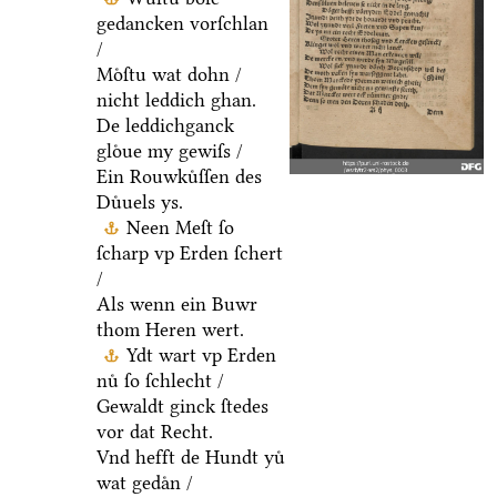
gedancken vorſchlan
/
Moͤſtu wat dohn /
nicht leddich ghan.
De leddichganck
gloͤue my gewiſs /
Ein Rouwkuͤſſen des
Duͤuels ys.
Neen Meſt ſo
ſcharp vp Erden ſchert
/
Als wenn ein Buwr
thom Heren wert.
Ydt wart vp Erden
nuͤ ſo ſchlecht /
Gewaldt ginck ſtedes
vor dat Recht.
Vnd hefft de Hundt yuͤ
wat gedaͤn /