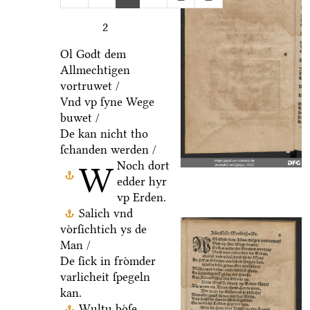
2
Ol Godt dem
Allmechtigen
vortruwet /
Vnd vp ſyne Wege
buwet /
De kan nicht tho
ſchanden werden /
Noch dort
W
edder hyr
vp Erden.
Salich vnd
voͤrſichtich ys de
Man /
De ſick in froͤmder
varlicheit ſpegeln
kan.
Wultu boͤſe