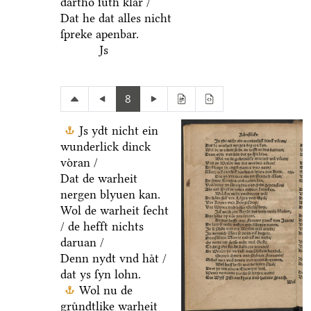
dartho ſuͤth klar /
Dat he dat alles nicht
ſpreke apenbar.
Js
8
Js ydt nicht ein
wunderlick dinck
voͤran /
Dat de warheit
nergen blyuen kan.
Wol de warheit ſecht
/ de hefft nichts
daruan /
Denn nydt vnd haͤt /
dat ys ſyn lohn.
Wol nu de
gruͤndtlike warheit