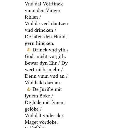
Vnd dat Voͤfftinck
vmm den Vinger
ſchlan /
Vnd de veel dantzen
vnd drincken /
De laten den Hundt
gern hincken.
Drinck vnd yth /
Godt nicht vorgith.
Bewar dyn Ehr / Dy
wert nicht mehr /
Denn vmm vnd an /
Vnd bald daruan.
De Juriſte mit
ſynem Boke /
De Joͤde mit ſynem
geſoͤke /
Vnd dat vnder der
Maget voͤrdoke.
Deſuͤl=