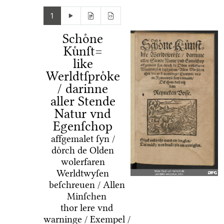
1
Schoͤne
Kuͤnſt=
like
Werldtſproͤke
/ darinne
aller Stende
Natur vnd
Egenſchop
affgemalet ſyn /
doͤrch de Olden
wolerfaren
Werldtwyſen
beſchreuen / Allen
Minſchen
thor lere vnd
warninge / Exempel /