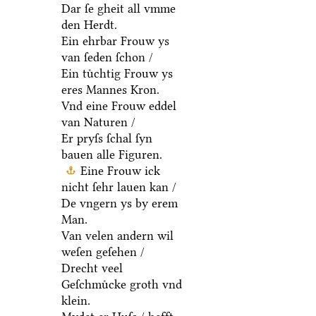
Dar ſe gheit all vmme
den Herdt.
Ein ehrbar Frouw ys
van ſeden ſchon /
Ein tuͤchtig Frouw ys
eres Mannes Kron.
Vnd eine Frouw eddel
van Naturen /
Er pryſs ſchal ſyn
bauen alle Figuren.
Eine Frouw ick
nicht ſehr lauen kan /
De vngern ys by erem
Man.
Van velen andern wil
weſen geſehen /
Drecht veel
Geſchmuͤcke groth vnd
klein.