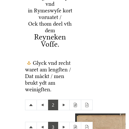
vnd
in Rymeswyſe kort
voruatet /
Ock thom deel vth
dem
Reyneken
Voſſe.
Glyck vnd recht
waret am lengſten /
Dat maͤckt / men
brukt ydt am
weinigſten.
2
3