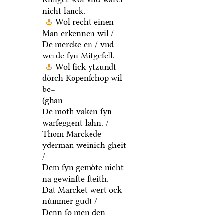
nicht lanck.
Wol recht einen
Man erkennen wil /
De mercke en / vnd
werde ſyn Mitgeſell.
Wol ſick ytzundt
doͤrch Kopenſchop wil
be=
(ghan
De moth vaken ſyn
warſeggent lahn. /
Thom Marckede
yderman weinich gheit
/
Dem ſyn gemoͤte nicht
na gewinſte ſteith.
Dat Marcket wert ock
nuͤmmer gudt /
Denn ſo men den