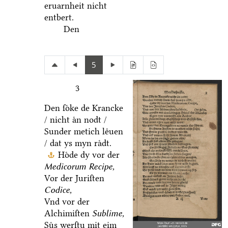
eruarnheit nicht
entbert.
Den
5
3
Den ſoͤke de Krancke
/ nicht aͤn nodt /
Sunder metich leͤuen
/ dat ys myn raͤdt.
Hoͤde dy vor der
Medicorum Recipe,
Vor der Juriſten
Codice,
Vnd vor der
Alchimiſten
Sublime,
Suͤs werſtu mit eim