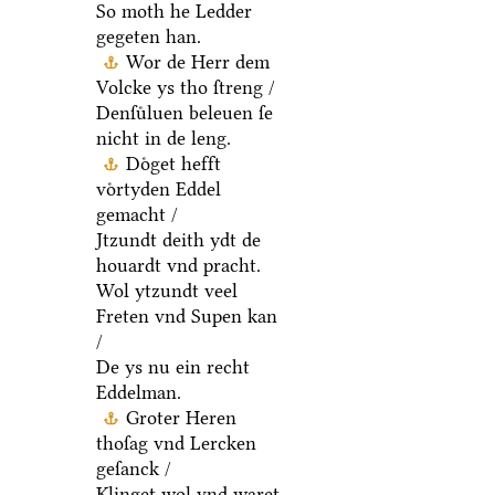
So moth he Ledder
gegeten han.
Wor de Herr dem
Volcke ys tho ſtreng /
Denſuͤluen beleuen ſe
nicht in de leng.
Doͤget hefft
voͤrtyden Eddel
gemacht /
Jtzundt deith ydt de
houardt vnd pracht.
Wol ytzundt veel
Freten vnd Supen kan
/
De ys nu ein recht
Eddelman.
Groter Heren
thoſag vnd Lercken
geſanck /
Klinget wol vnd waret