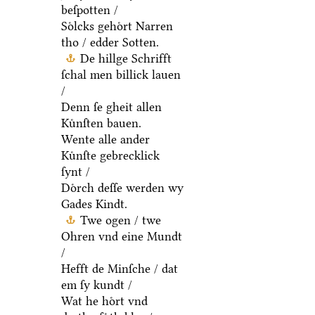
beſpotten /
Soͤlcks gehoͤrt Narren
tho / edder Sotten.
De hillge Schrifft
ſchal men billick lauen
/
Denn ſe gheit allen
Kuͤnſten bauen.
Wente alle ander
Kuͤnſte gebrecklick
ſynt /
Doͤrch deſſe werden wy
Gades Kindt.
Twe ogen / twe
Ohren vnd eine Mundt
/
Hefft de Minſche / dat
em ſy kundt /
Wat he hoͤrt vnd