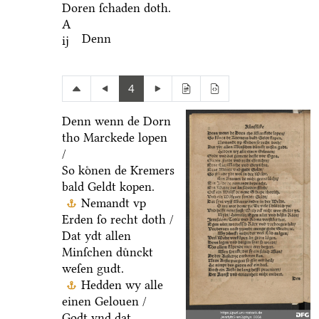
Doren ſchaden doth.
A
Denn
ij
4
Denn wenn de Dorn
tho Marckede lopen
/
So koͤnen de Kremers
bald Geldt kopen.
Nemandt vp
Erden ſo recht doth /
Dat ydt allen
Minſchen duͤnckt
weſen gudt.
Hedden wy alle
einen Gelouen /
Godt vnd dat