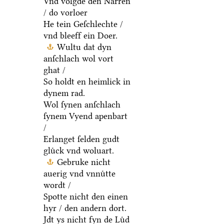
Vnd volgde den Narren
/ do vorloer
He tein Geſchlechte /
vnd bleeff ein Doer.
Wultu dat dyn
anſchlach wol vort
ghat /
So holdt en heimlick in
dynem rad.
Wol ſynen anſchlach
ſynem Vyend apenbart
/
Erlanget ſelden gudt
gluͤck vnd woluart.
Gebruke nicht
auerig vnd vnnuͤtte
wordt /
Spotte nicht den einen
hyr / den andern dort.
Jdt ys nicht fyn de Luͤd