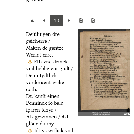
B
10
Deſuͤluigen dre
geſcherre /
Maken de gantze
Werldt erre.
Eth vnd drinck
vnd hebbe vor gudt /
Denn tydtlick
vorderuent wehe
doth.
Du kanſt einen
Penninck ſo bald
ſparen ſchyr /
Als gewinnen / dat
gloͤue du my.
Jdt ys witlick vnd