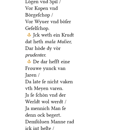
Loͤgen vnd Spil /
Vor Kopen vnd
Boͤrgeſchop /
Vor Wyuer vnd boͤſer
Geſelſchop.
Jck weth ein Krudt
dat heth
mala Mulier,
Dar hoͤde dy voͤr
prudenter.
De dar hefft eine
Frouwe yunck van
Jaren /
Da late ſe nicht vaken
vth Meyen varen.
Js ſe ſchoͤn vnd der
Werldt wol werdt /
Ja mennich Man ſe
denn ock begert.
Demſuͤluen Manne rad
ick int beſte /