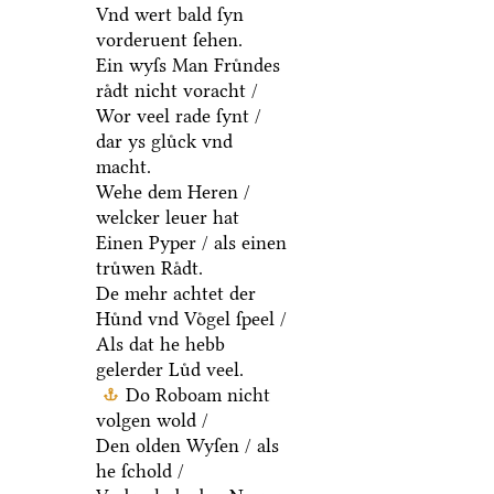
Vnd wert bald ſyn
vorderuent ſehen.
Ein wyſs Man Fruͤndes
raͤdt nicht voracht /
Wor veel rade ſynt /
dar ys gluͤck vnd
macht.
Wehe dem Heren /
welcker leuer hat
Einen Pyper / als einen
truͤwen Raͤdt.
De mehr achtet der
Huͤnd vnd Voͤgel ſpeel /
Als dat he hebb
gelerder Luͤd veel.
Do Roboam nicht
volgen wold /
Den olden Wyſen / als
he ſchold /