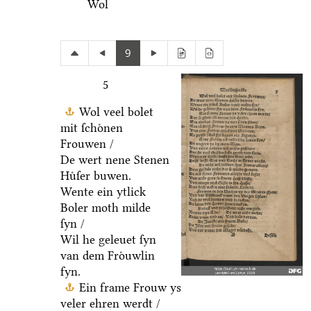
Wol
9
5
Wol veel bolet
mit ſchoͤnen
Frouwen /
De wert nene Stenen
Huͤſer buwen.
Wente ein ytlick
Boler moth milde
ſyn /
Wil he geleuet ſyn
van dem Froͤuwlin
fyn.
Ein frame Frouw ys
veler ehren werdt /