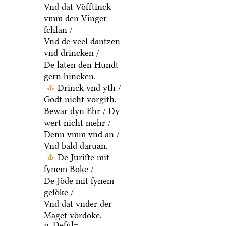
Vnd dat Voͤfftinck
vmm den Vinger
ſchlan /
Vnd de veel dantzen
vnd drincken /
De laten den Hundt
gern hincken.
Drinck vnd yth /
Godt nicht vorgith.
Bewar dyn Ehr / Dy
wert nicht mehr /
Denn vmm vnd an /
Vnd bald daruan.
De Juriſte mit
ſynem Boke /
De Joͤde mit ſynem
geſoͤke /
Vnd dat vnder der
Maget voͤrdoke.
Deſuͤl=