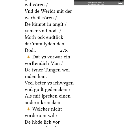
wil voͤren /
Vnd de Werldt mit der
warheit roͤren /
De kuͤmpt in angſt /
yamer vnd nodt /
Moth ock endtlick
daruͤmm lyden den
Dodt.
235.
Dat ys vorwar ein
vorſtendich Man /
De ſyner Tungen wol
raden kan.
Veel beter ys ſchwygen
vnd gudt gedencken /
Als mit ſpreken einen
andern krencken.
Welcker nicht
vorderuen wil /
De hoͤde ſick vor