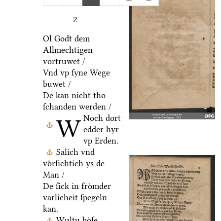
2
Ol Godt dem
Allmechtigen
vortruwet /
Vnd vp ſyne Wege
buwet /
De kan nicht tho
ſchanden werden /
Noch dort
W
edder hyr
vp Erden.
Salich vnd
voͤrſichtich ys de
Man /
De ſick in froͤmder
varlicheit ſpegeln
kan.
Wultu boͤſe