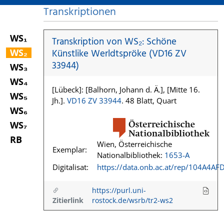
Transkriptionen
WS₁
Transkription von WS₂: Schöne
WS₂
Künstlike Werldtspröke (VD16 ZV
33944)
WS₃
WS₄
[Lübeck]: [Balhorn, Johann d. Ä.], [Mitte 16.
WS₅
Jh.].
VD16 ZV 33944
. 48 Blatt, Quart
WS₆
WS₇
RB
Wien, Österreichische
Exemplar:
Nationalbibliothek:
1653-A
Digitalisat:
https://data.onb.ac.at/rep/104A4AF
https://purl.uni-
Zitierlink
rostock.de/wsrb/tr2-ws2