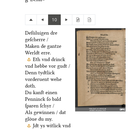
B
10
Deſuͤluigen dre
geſcherre /
Maken de gantze
Werldt erre.
Eth vnd drinck
vnd hebbe vor gudt /
Denn tydtlick
vorderuent wehe
doth.
Du kanſt einen
Penninck ſo bald
ſparen ſchyr /
Als gewinnen / dat
gloͤue du my.
Jdt ys witlick vnd