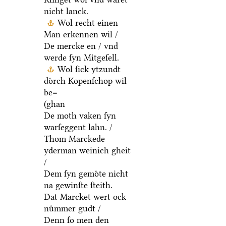
nicht lanck.
Wol recht einen
Man erkennen wil /
De mercke en / vnd
werde ſyn Mitgeſell.
Wol ſick ytzundt
doͤrch Kopenſchop wil
be=
(ghan
De moth vaken ſyn
warſeggent lahn. /
Thom Marckede
yderman weinich gheit
/
Dem ſyn gemoͤte nicht
na gewinſte ſteith.
Dat Marcket wert ock
nuͤmmer gudt /
Denn ſo men den