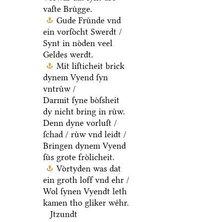
vaſte Bruͤgge.
Gude Fruͤnde vnd
ein vorſoͤcht Swerdt /
Synt in noͤden veel
Geldes werdt.
Mit liſticheit brick
dynem Vyend ſyn
vntruͤw /
Darmit ſyne boͤſsheit
dy nicht bring in ruͤw.
Denn dyne vorluſt /
ſchad / ruͤw vnd leidt /
Bringen dynem Vyend
ſuͤs grote froͤlicheit.
Voͤrtyden was dat
ein groth loff vnd ehr /
Wol ſynen Vyendt leth
kamen tho gliker weͤhr.
Jtzundt