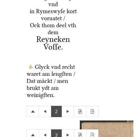
vnd
in Rymeswyſe kort
voruatet /
Ock thom deel vth
dem
Reyneken
Voſſe.
Glyck vnd recht
waret am lengſten /
Dat maͤckt / men
brukt ydt am
weinigſten.
2
3