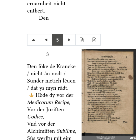
eruarnheit nicht
entbert.
Den
5
3
Den ſoͤke de Krancke
/ nicht aͤn nodt /
Sunder metich leͤuen
/ dat ys myn raͤdt.
Hoͤde dy vor der
Medicorum Recipe,
Vor der Juriſten
Codice,
Vnd vor der
Alchimiſten
Sublime,
Suͤs werſtu mit eim