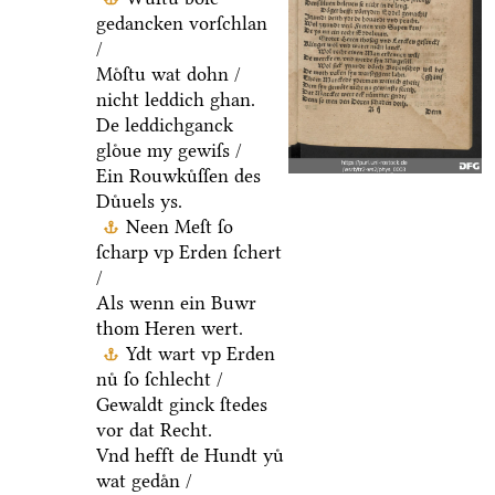
gedancken vorſchlan
/
Moͤſtu wat dohn /
nicht leddich ghan.
De leddichganck
gloͤue my gewiſs /
Ein Rouwkuͤſſen des
Duͤuels ys.
Neen Meſt ſo
ſcharp vp Erden ſchert
/
Als wenn ein Buwr
thom Heren wert.
Ydt wart vp Erden
nuͤ ſo ſchlecht /
Gewaldt ginck ſtedes
vor dat Recht.
Vnd hefft de Hundt yuͤ
wat gedaͤn /