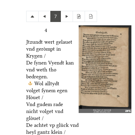
7
4
Jtzundt wert gelauet
vnd geroͤmpt in
Krygen /
De ſynen Vyendt kan
vnd weth tho
bedregen.
Wol alltydt
volget ſynem egen
Hoͤuet /
Vnd gudem rade
nicht volget vnd
gloͤuet /
De achtet vp gluͤck vnd
heyl gantz klein /