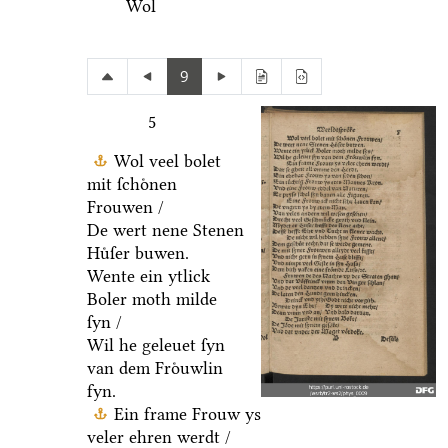
Wol
9
5
Wol veel bolet
mit ſchoͤnen
Frouwen /
De wert nene Stenen
Huͤſer buwen.
Wente ein ytlick
Boler moth milde
ſyn /
Wil he geleuet ſyn
van dem Froͤuwlin
fyn.
Ein frame Frouw ys
veler ehren werdt /