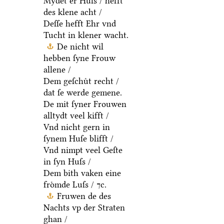
Mydet er Huſs / hefft
des klene acht /
Deſſe hefft Ehr vnd
Tucht in klener wacht.
De nicht wil
hebben ſyne Frouw
allene /
Dem geſchuͤt recht /
dat ſe werde gemene.
De mit ſyner Frouwen
alltydt veel kifft /
Vnd nicht gern in
ſynem Huſe blifft /
Vnd nimpt veel Geſte
in ſyn Huſs /
Dem bith vaken eine
froͤmde Luſs / ⁊c.
Fruwen de des
Nachts vp der Straten
ghan /