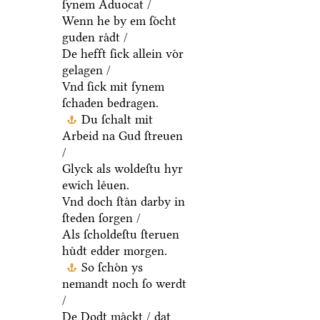
ſynem Aduocat /
Wenn he by em ſoͤcht
guden raͤdt /
De hefft ſick allein voͤr
gelagen /
Vnd ſick mit ſynem
ſchaden bedragen.
Du ſchalt mit
Arbeid na Gud ſtreuen
/
Glyck als woldeſtu hyr
ewich leͤuen.
Vnd doch ſtaͤn darby in
ſteden ſorgen /
Als ſcholdeſtu ſteruen
huͤdt edder morgen.
So ſchoͤn ys
nemandt noch ſo werdt
/
De Dodt maͤckt / dat