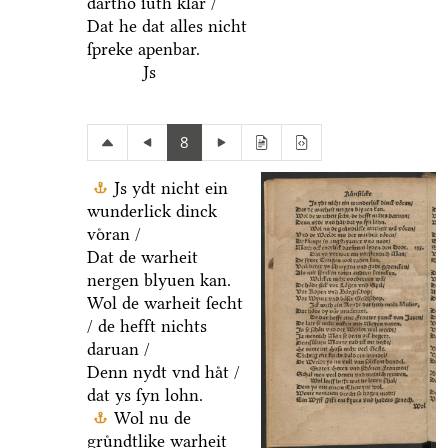
dartho ſuͤth klar /
Dat he dat alles nicht
ſpreke apenbar.
Js
8
Js ydt nicht ein
wunderlick dinck
voͤran /
Dat de warheit
nergen blyuen kan.
Wol de warheit ſecht
/ de hefft nichts
daruan /
Denn nydt vnd haͤt /
dat ys ſyn lohn.
Wol nu de
gruͤndtlike warheit