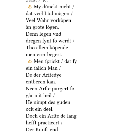
My duͤnckt nicht /
dat veel Luͤd moͤgen /
Veel Wahr vorkoͤpen
aͤn grote loͤgen.
Denn legen vnd
dregen ſynt ſo werdt /
Tho allem koͤpende
men erer begert.
Men ſprickt / dat ſy
ein ſalich Man /
De der Arſtedye
entberen kan.
Neen Arſte purgert ſo
gaͤr mit heil /
He nimpt des guden
ock ein deel.
Doch ein Arſte de lang
hefft practicert /
Der Kunſt vnd