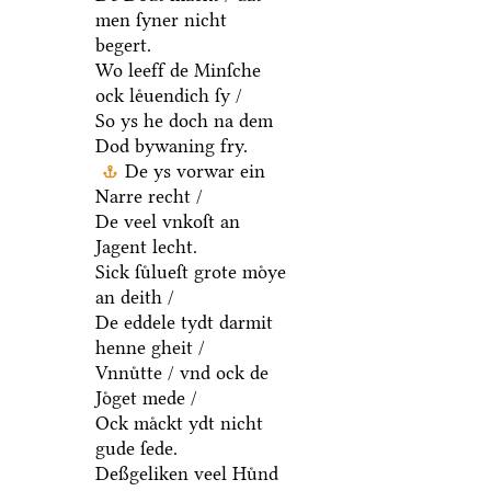
men ſyner nicht
begert.
Wo leeff de Minſche
ock leͤuendich ſy /
So ys he doch na dem
Dod bywaning fry.
De ys vorwar ein
Narre recht /
De veel vnkoſt an
Jagent lecht.
Sick ſuͤlueſt grote moͤye
an deith /
De eddele tydt darmit
henne gheit /
Vnnuͤtte / vnd ock de
Joͤget mede /
Ock maͤckt ydt nicht
gude ſede.
Deßgeliken veel Huͤnd