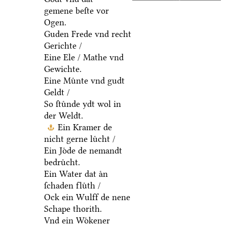
gemene beſte vor
Ogen.
Guden Frede vnd recht
Gerichte /
Eine Ele / Mathe vnd
Gewichte.
Eine Muͤnte vnd gudt
Geldt /
So ſtuͤnde ydt wol in
der Weldt.
Ein Kramer de
nicht gerne luͤcht /
Ein Joͤde de nemandt
bedruͤcht.
Ein Water dat aͤn
ſchaden fluͤth /
Ock ein Wulff de nene
Schape thorith.
Vnd ein Woͤkener