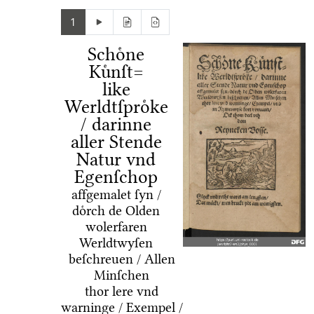
1
Schoͤne
Kuͤnſt=
like
Werldtſproͤke
/ darinne
aller Stende
Natur vnd
Egenſchop
affgemalet ſyn /
doͤrch de Olden
wolerfaren
Werldtwyſen
beſchreuen / Allen
Minſchen
thor lere vnd
warninge / Exempel /