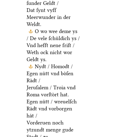
ſunder Geldt /
Dat ſynt vyff
Meerwunder in der
Weldt.
O wo wee deme ys
/ De vele ſchuͤldich ys /
Vnd hefft nene friſt /
Weth ock nicht wor
Geldt ys.
Nydt / Homodt /
Egen nuͤtt vnd boͤſen
Raͤdt /
Jeruſalem / Troia vnd
Roma vorſtoͤrt hat.
Egen nuͤtt / wreuelſch
Raͤdt vnd vorborgen
haͤt /
Vorderuen noch
ytzundt menge gude
Stadt / ⁊c.