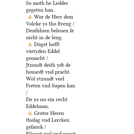
So moth he Ledder
gegeten han.
Wor de Herr dem
Volcke ys tho ſtreng /
Denſuͤluen beleuen ſe
nicht in de leng.
Doͤget hefft
voͤrtyden Eddel
gemacht /
Jtzundt deith ydt de
houardt vnd pracht.
Wol ytzundt veel
Freten vnd Supen kan
/
De ys nu ein recht
Eddelman.
Groter Heren
thoſag vnd Lercken
geſanck /
Klinget wol vnd waret