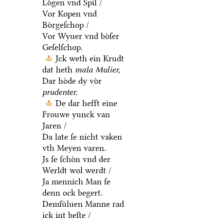
Loͤgen vnd Spil /
Vor Kopen vnd
Boͤrgeſchop /
Vor Wyuer vnd boͤſer
Geſelſchop.
Jck weth ein Krudt
dat heth
mala Mulier,
Dar hoͤde dy voͤr
prudenter.
De dar hefft eine
Frouwe yunck van
Jaren /
Da late ſe nicht vaken
vth Meyen varen.
Js ſe ſchoͤn vnd der
Werldt wol werdt /
Ja mennich Man ſe
denn ock begert.
Demſuͤluen Manne rad
ick int beſte /