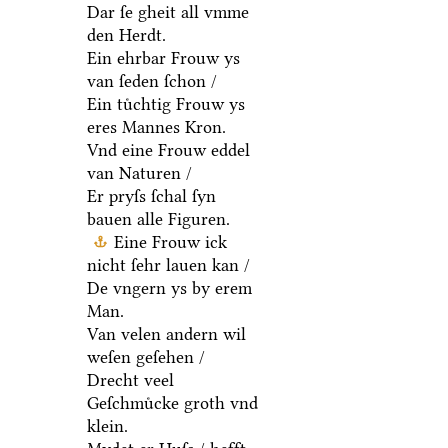
Dar ſe gheit all vmme
den Herdt.
Ein ehrbar Frouw ys
van ſeden ſchon /
Ein tuͤchtig Frouw ys
eres Mannes Kron.
Vnd eine Frouw eddel
van Naturen /
Er pryſs ſchal ſyn
bauen alle Figuren.
Eine Frouw ick
nicht ſehr lauen kan /
De vngern ys by erem
Man.
Van velen andern wil
weſen geſehen /
Drecht veel
Geſchmuͤcke groth vnd
klein.