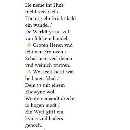
He neme int Huſs
nicht veel Geſte.
Tuͤchtig ehr kricht bald
ein wandel /
De Werldt ys nu vull
van ſoͤlckem handel.
Groten Heren vnd
ſchoͤnen Frouwen /
Schal men veel denen
vnd weinich truwen.
Wol leeff hefft wat
he leuen ſchal /
Dem ys mit einem
Ehewyue wol.
Wente nemandt drecht
ſo hogen modt /
Ein Wyff gifft em
kyues vnd haders
genoch.