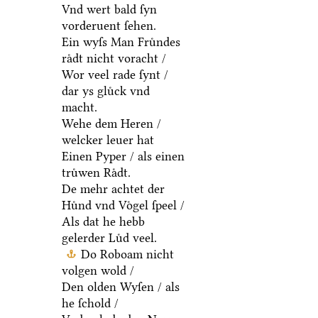
Vnd wert bald ſyn
vorderuent ſehen.
Ein wyſs Man Fruͤndes
raͤdt nicht voracht /
Wor veel rade ſynt /
dar ys gluͤck vnd
macht.
Wehe dem Heren /
welcker leuer hat
Einen Pyper / als einen
truͤwen Raͤdt.
De mehr achtet der
Huͤnd vnd Voͤgel ſpeel /
Als dat he hebb
gelerder Luͤd veel.
Do Roboam nicht
volgen wold /
Den olden Wyſen / als
he ſchold /