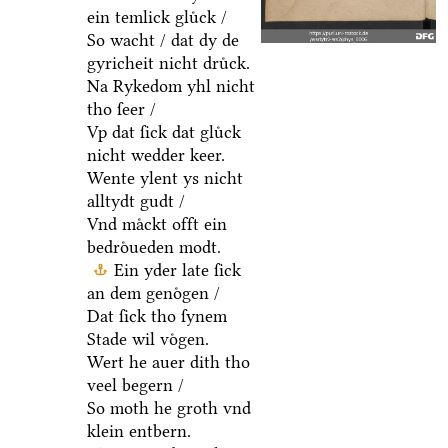
ein temlick gluͤck /
So wacht / dat dy de
gyricheit nicht druͤck.
Na Rykedom yhl nicht
tho ſeer /
Vp dat ſick dat gluͤck
nicht wedder keer.
Wente ylent ys nicht
alltydt gudt /
Vnd maͤckt offt ein
bedroͤueden modt.
Ein yder late ſick
an dem genoͤgen /
Dat ſick tho ſynem
Stade wil voͤgen.
Wert he auer dith tho
veel begern /
So moth he groth vnd
klein entbern.