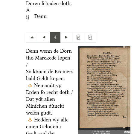
Doren ſchaden doth.
A
Denn
ij
4
Denn wenn de Dorn
tho Marckede lopen
/
So koͤnen de Kremers
bald Geldt kopen.
Nemandt vp
Erden ſo recht doth /
Dat ydt allen
Minſchen duͤnckt
weſen gudt.
Hedden wy alle
einen Gelouen /
Godt vnd dat