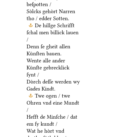
beſpotten /
Soͤlcks gehoͤrt Narren
tho / edder Sotten.
De hillge Schrifft
ſchal men billick lauen
/
Denn ſe gheit allen
Kuͤnſten bauen.
Wente alle ander
Kuͤnſte gebrecklick
ſynt /
Doͤrch deſſe werden wy
Gades Kindt.
Twe ogen / twe
Ohren vnd eine Mundt
/
Hefft de Minſche / dat
em ſy kundt /
Wat he hoͤrt vnd