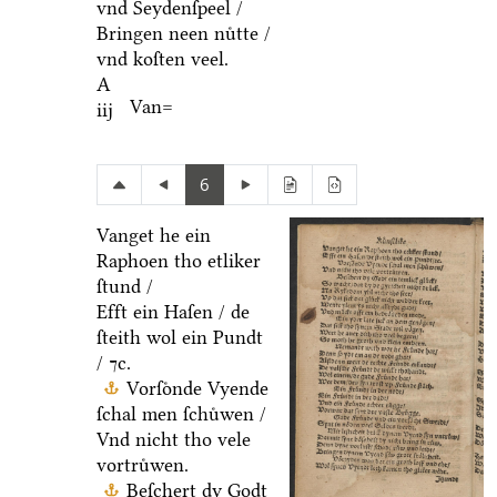
vnd Seydenſpeel /
Bringen neen nuͤtte /
vnd koſten veel.
A
Van=
iij
6
Vanget he ein
Raphoen tho etliker
ſtund /
Efft ein Haſen / de
ſteith wol ein Pundt
/ ⁊c.
Vorſoͤnde Vyende
ſchal men ſchuͤwen /
Vnd nicht tho vele
vortruͤwen.
Beſchert dy Godt