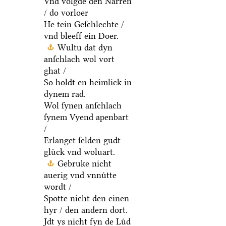
Vnd volgde den Narren
/ do vorloer
He tein Geſchlechte /
vnd bleeff ein Doer.
Wultu dat dyn
anſchlach wol vort
ghat /
So holdt en heimlick in
dynem rad.
Wol ſynen anſchlach
ſynem Vyend apenbart
/
Erlanget ſelden gudt
gluͤck vnd woluart.
Gebruke nicht
auerig vnd vnnuͤtte
wordt /
Spotte nicht den einen
hyr / den andern dort.
Jdt ys nicht fyn de Luͤd