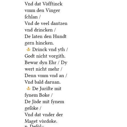
Vnd dat Voͤfftinck
vmm den Vinger
ſchlan /
Vnd de veel dantzen
vnd drincken /
De laten den Hundt
gern hincken.
Drinck vnd yth /
Godt nicht vorgith.
Bewar dyn Ehr / Dy
wert nicht mehr /
Denn vmm vnd an /
Vnd bald daruan.
De Juriſte mit
ſynem Boke /
De Joͤde mit ſynem
geſoͤke /
Vnd dat vnder der
Maget voͤrdoke.
Deſuͤl=