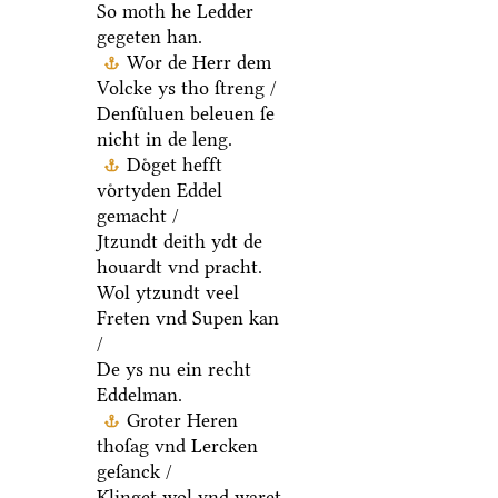
So moth he Ledder
gegeten han.
Wor de Herr dem
Volcke ys tho ſtreng /
Denſuͤluen beleuen ſe
nicht in de leng.
Doͤget hefft
voͤrtyden Eddel
gemacht /
Jtzundt deith ydt de
houardt vnd pracht.
Wol ytzundt veel
Freten vnd Supen kan
/
De ys nu ein recht
Eddelman.
Groter Heren
thoſag vnd Lercken
geſanck /
Klinget wol vnd waret