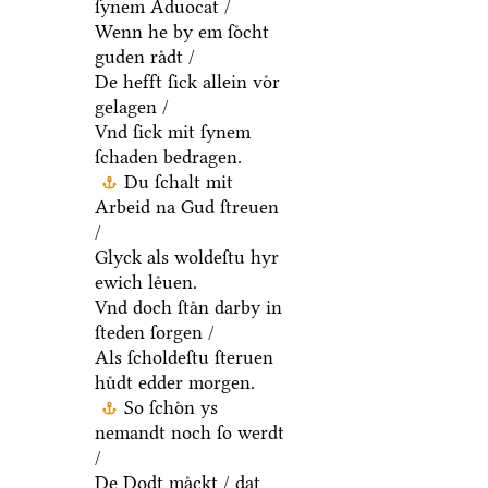
ſynem Aduocat /
Wenn he by em ſoͤcht
guden raͤdt /
De hefft ſick allein voͤr
gelagen /
Vnd ſick mit ſynem
ſchaden bedragen.
Du ſchalt mit
Arbeid na Gud ſtreuen
/
Glyck als woldeſtu hyr
ewich leͤuen.
Vnd doch ſtaͤn darby in
ſteden ſorgen /
Als ſcholdeſtu ſteruen
huͤdt edder morgen.
So ſchoͤn ys
nemandt noch ſo werdt
/
De Dodt maͤckt / dat