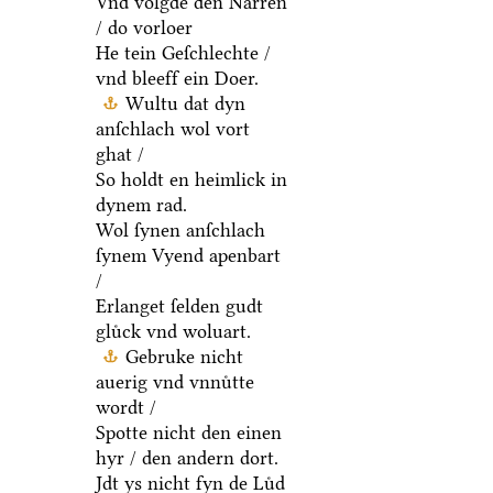
Vnd volgde den Narren
/ do vorloer
He tein Geſchlechte /
vnd bleeff ein Doer.
Wultu dat dyn
anſchlach wol vort
ghat /
So holdt en heimlick in
dynem rad.
Wol ſynen anſchlach
ſynem Vyend apenbart
/
Erlanget ſelden gudt
gluͤck vnd woluart.
Gebruke nicht
auerig vnd vnnuͤtte
wordt /
Spotte nicht den einen
hyr / den andern dort.
Jdt ys nicht fyn de Luͤd