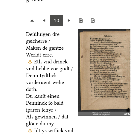
B
10
Deſuͤluigen dre
geſcherre /
Maken de gantze
Werldt erre.
Eth vnd drinck
vnd hebbe vor gudt /
Denn tydtlick
vorderuent wehe
doth.
Du kanſt einen
Penninck ſo bald
ſparen ſchyr /
Als gewinnen / dat
gloͤue du my.
Jdt ys witlick vnd