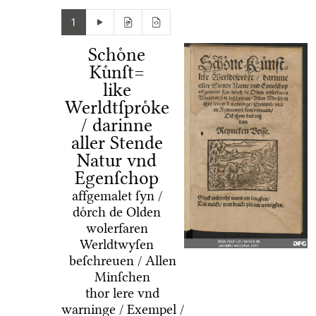
1
Schoͤne
Kuͤnſt=
like
Werldtſproͤke
/ darinne
aller Stende
Natur vnd
Egenſchop
affgemalet ſyn /
doͤrch de Olden
wolerfaren
Werldtwyſen
beſchreuen / Allen
Minſchen
thor lere vnd
warninge / Exempel /