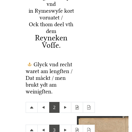
vnd
in Rymeswyſe kort
voruatet /
Ock thom deel vth
dem
Reyneken
Voſſe.
Glyck vnd recht
waret am lengſten /
Dat maͤckt / men
brukt ydt am
weinigſten.
2
3