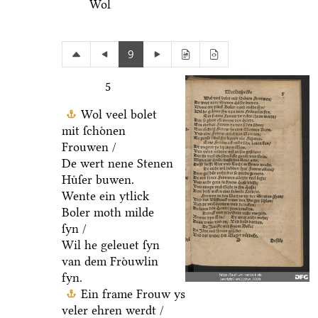
Wol
9
5
Wol veel bolet
mit ſchoͤnen
Frouwen /
De wert nene Stenen
Huͤſer buwen.
Wente ein ytlick
Boler moth milde
ſyn /
Wil he geleuet ſyn
van dem Froͤuwlin
fyn.
Ein frame Frouw ys
veler ehren werdt /