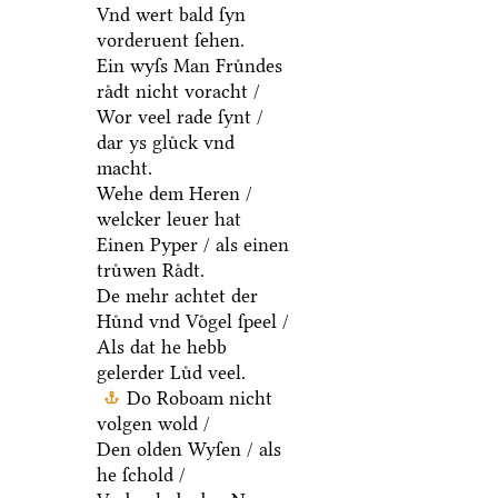
Vnd wert bald ſyn
vorderuent ſehen.
Ein wyſs Man Fruͤndes
raͤdt nicht voracht /
Wor veel rade ſynt /
dar ys gluͤck vnd
macht.
Wehe dem Heren /
welcker leuer hat
Einen Pyper / als einen
truͤwen Raͤdt.
De mehr achtet der
Huͤnd vnd Voͤgel ſpeel /
Als dat he hebb
gelerder Luͤd veel.
Do Roboam nicht
volgen wold /
Den olden Wyſen / als
he ſchold /