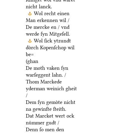
nicht lanck.
Wol recht einen
Man erkennen wil /
De mercke en / vnd
werde ſyn Mitgeſell.
Wol ſick ytzundt
doͤrch Kopenſchop wil
be=
(ghan
De moth vaken ſyn
warſeggent lahn. /
Thom Marckede
yderman weinich gheit
/
Dem ſyn gemoͤte nicht
na gewinſte ſteith.
Dat Marcket wert ock
nuͤmmer gudt /
Denn ſo men den