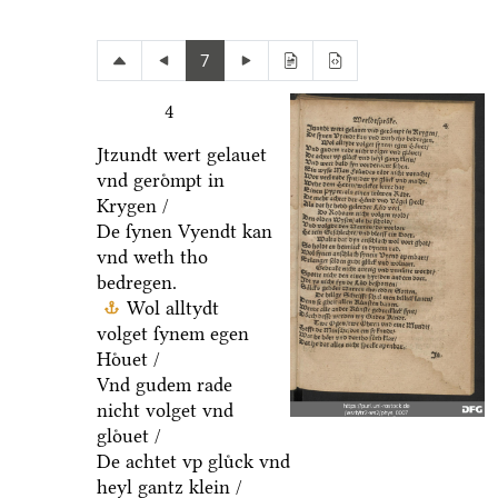
7
4
Jtzundt wert gelauet
vnd geroͤmpt in
Krygen /
De ſynen Vyendt kan
vnd weth tho
bedregen.
Wol alltydt
volget ſynem egen
Hoͤuet /
Vnd gudem rade
nicht volget vnd
gloͤuet /
De achtet vp gluͤck vnd
heyl gantz klein /