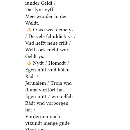
ſunder Geldt /
Dat ſynt vyff
Meerwunder in der
Weldt.
O wo wee deme ys
/ De vele ſchuͤldich ys /
Vnd hefft nene friſt /
Weth ock nicht wor
Geldt ys.
Nydt / Homodt /
Egen nuͤtt vnd boͤſen
Raͤdt /
Jeruſalem / Troia vnd
Roma vorſtoͤrt hat.
Egen nuͤtt / wreuelſch
Raͤdt vnd vorborgen
haͤt /
Vorderuen noch
ytzundt menge gude
Stadt / ⁊c.