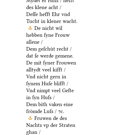
Mydet er Huſs / hefft
des klene acht /
Deſſe hefft Ehr vnd
Tucht in klener wacht.
De nicht wil
hebben ſyne Frouw
allene /
Dem geſchuͤt recht /
dat ſe werde gemene.
De mit ſyner Frouwen
alltydt veel kifft /
Vnd nicht gern in
ſynem Huſe blifft /
Vnd nimpt veel Geſte
in ſyn Huſs /
Dem bith vaken eine
froͤmde Luſs / ⁊c.
Fruwen de des
Nachts vp der Straten
ghan /