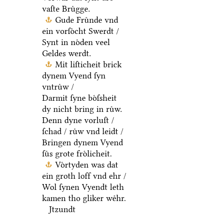
vaſte Bruͤgge.
Gude Fruͤnde vnd
ein vorſoͤcht Swerdt /
Synt in noͤden veel
Geldes werdt.
Mit liſticheit brick
dynem Vyend ſyn
vntruͤw /
Darmit ſyne boͤſsheit
dy nicht bring in ruͤw.
Denn dyne vorluſt /
ſchad / ruͤw vnd leidt /
Bringen dynem Vyend
ſuͤs grote froͤlicheit.
Voͤrtyden was dat
ein groth loff vnd ehr /
Wol ſynen Vyendt leth
kamen tho gliker weͤhr.
Jtzundt