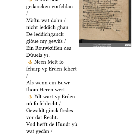
gedancken vorſchlan
/
Moͤſtu wat dohn /
nicht leddich ghan.
De leddichganck
gloͤue my gewiſs /
Ein Rouwkuͤſſen des
Duͤuels ys.
Neen Meſt ſo
ſcharp vp Erden ſchert
/
Als wenn ein Buwr
thom Heren wert.
Ydt wart vp Erden
nuͤ ſo ſchlecht /
Gewaldt ginck ſtedes
vor dat Recht.
Vnd hefft de Hundt yuͤ
wat gedaͤn /