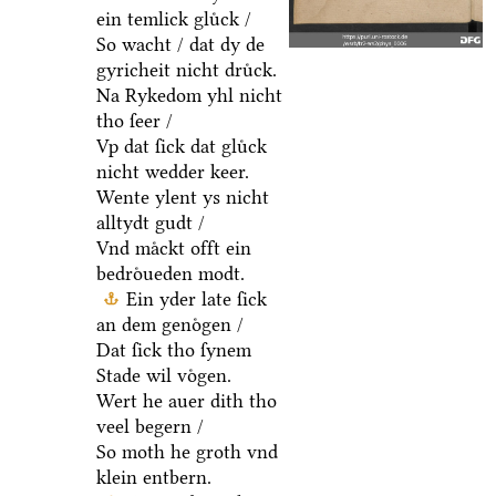
ein temlick gluͤck /
So wacht / dat dy de
gyricheit nicht druͤck.
Na Rykedom yhl nicht
tho ſeer /
Vp dat ſick dat gluͤck
nicht wedder keer.
Wente ylent ys nicht
alltydt gudt /
Vnd maͤckt offt ein
bedroͤueden modt.
Ein yder late ſick
an dem genoͤgen /
Dat ſick tho ſynem
Stade wil voͤgen.
Wert he auer dith tho
veel begern /
So moth he groth vnd
klein entbern.