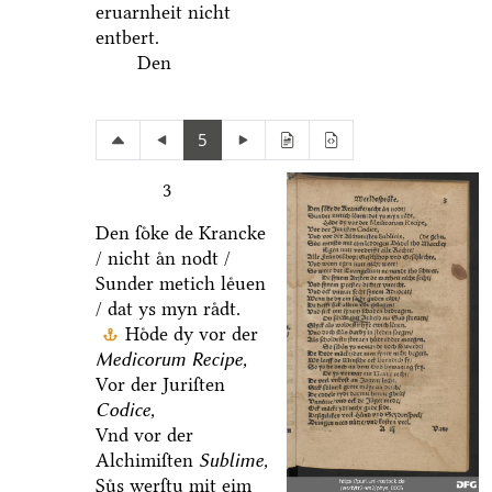
eruarnheit nicht
entbert.
Den
5
3
Den ſoͤke de Krancke
/ nicht aͤn nodt /
Sunder metich leͤuen
/ dat ys myn raͤdt.
Hoͤde dy vor der
Medicorum Recipe,
Vor der Juriſten
Codice,
Vnd vor der
Alchimiſten
Sublime,
Suͤs werſtu mit eim