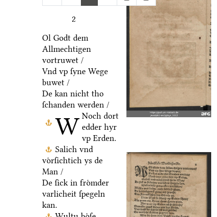
2
Ol Godt dem
Allmechtigen
vortruwet /
Vnd vp ſyne Wege
buwet /
De kan nicht tho
ſchanden werden /
Noch dort
W
edder hyr
vp Erden.
Salich vnd
voͤrſichtich ys de
Man /
De ſick in froͤmder
varlicheit ſpegeln
kan.
Wultu boͤſe