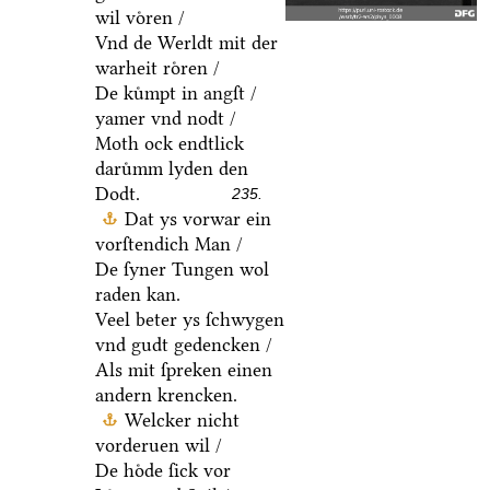
wil voͤren /
Vnd de Werldt mit der
warheit roͤren /
De kuͤmpt in angſt /
yamer vnd nodt /
Moth ock endtlick
daruͤmm lyden den
Dodt.
235.
Dat ys vorwar ein
vorſtendich Man /
De ſyner Tungen wol
raden kan.
Veel beter ys ſchwygen
vnd gudt gedencken /
Als mit ſpreken einen
andern krencken.
Welcker nicht
vorderuen wil /
De hoͤde ſick vor