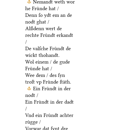
Nemandt weth wor
he Fruͤnde hat /
Denn ſo ydt em an de
nodt ghat /
Alßdenn wert de
rechte Fruͤndt erkandt
/
De valſche Fruͤndt de
wickt thohandt.
Wol einem / de gude
Fruͤnde hat /
Wee dem / des ſyn
troſt vp Fruͤnde ſtaͤth.
Ein Fruͤndt in der
nodt /
Ein Fruͤndt in der dadt
/
Vnd ein Fruͤndt achter
ruͤgge /
Vorwar dat ſynt dre