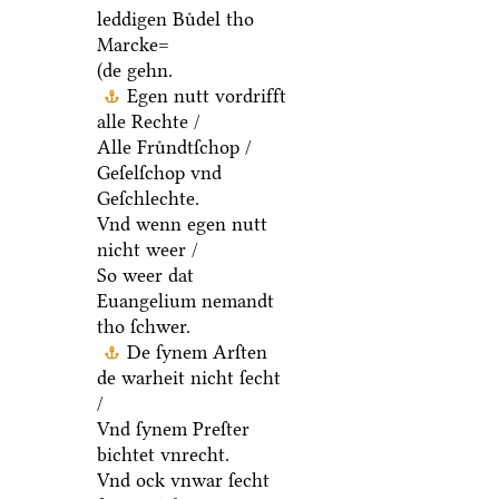
leddigen Buͤdel tho
Marcke=
(de gehn.
Egen nutt vordrifft
alle Rechte /
Alle Fruͤndtſchop /
Geſelſchop vnd
Geſchlechte.
Vnd wenn egen nutt
nicht weer /
So weer dat
Euangelium nemandt
tho ſchwer.
De ſynem Arſten
de warheit nicht ſecht
/
Vnd ſynem Preſter
bichtet vnrecht.
Vnd ock vnwar ſecht