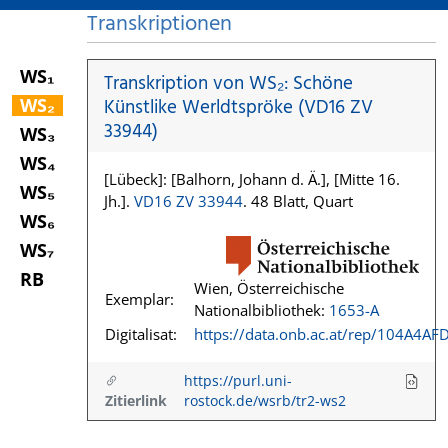
Transkriptionen
WS₁
Transkription von WS₂: Schöne
WS₂
Künstlike Werldtspröke (VD16 ZV
33944)
WS₃
WS₄
[Lübeck]: [Balhorn, Johann d. Ä.], [Mitte 16.
WS₅
Jh.].
VD16 ZV 33944
. 48 Blatt, Quart
WS₆
WS₇
RB
Wien, Österreichische
Exemplar:
Nationalbibliothek:
1653-A
Digitalisat:
https://data.onb.ac.at/rep/104A4AF
https://purl.uni-
Zitierlink
rostock.de/wsrb/tr2-ws2