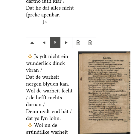
dartho ſuͤth klar /
Dat he dat alles nicht
ſpreke apenbar.
Js
8
Js ydt nicht ein
wunderlick dinck
voͤran /
Dat de warheit
nergen blyuen kan.
Wol de warheit ſecht
/ de hefft nichts
daruan /
Denn nydt vnd haͤt /
dat ys ſyn lohn.
Wol nu de
gruͤndtlike warheit