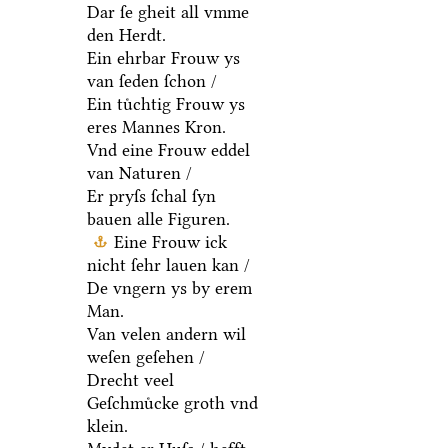
Dar ſe gheit all vmme
den Herdt.
Ein ehrbar Frouw ys
van ſeden ſchon /
Ein tuͤchtig Frouw ys
eres Mannes Kron.
Vnd eine Frouw eddel
van Naturen /
Er pryſs ſchal ſyn
bauen alle Figuren.
Eine Frouw ick
nicht ſehr lauen kan /
De vngern ys by erem
Man.
Van velen andern wil
weſen geſehen /
Drecht veel
Geſchmuͤcke groth vnd
klein.