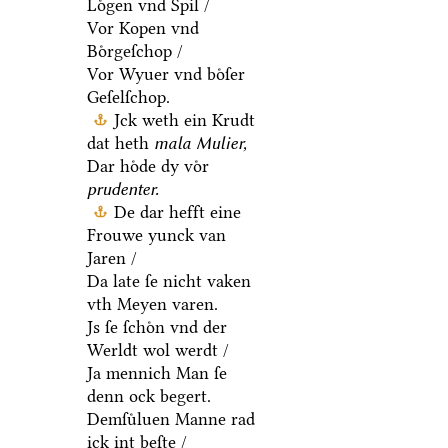
Loͤgen vnd Spil /
Vor Kopen vnd
Boͤrgeſchop /
Vor Wyuer vnd boͤſer
Geſelſchop.
Jck weth ein Krudt
dat heth
mala Mulier,
Dar hoͤde dy voͤr
prudenter.
De dar hefft eine
Frouwe yunck van
Jaren /
Da late ſe nicht vaken
vth Meyen varen.
Js ſe ſchoͤn vnd der
Werldt wol werdt /
Ja mennich Man ſe
denn ock begert.
Demſuͤluen Manne rad
ick int beſte /