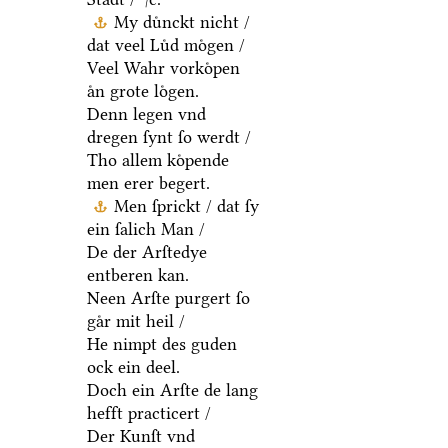
My duͤnckt nicht /
dat veel Luͤd moͤgen /
Veel Wahr vorkoͤpen
aͤn grote loͤgen.
Denn legen vnd
dregen ſynt ſo werdt /
Tho allem koͤpende
men erer begert.
Men ſprickt / dat ſy
ein ſalich Man /
De der Arſtedye
entberen kan.
Neen Arſte purgert ſo
gaͤr mit heil /
He nimpt des guden
ock ein deel.
Doch ein Arſte de lang
hefft practicert /
Der Kunſt vnd