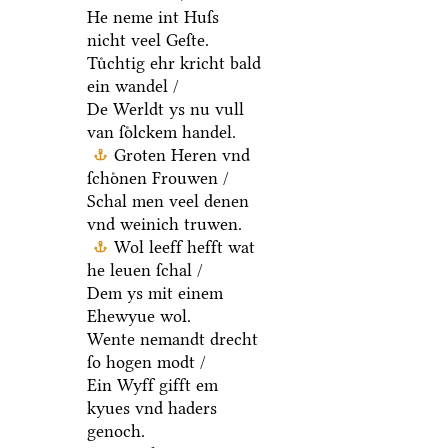
He neme int Huſs
nicht veel Geſte.
Tuͤchtig ehr kricht bald
ein wandel /
De Werldt ys nu vull
van ſoͤlckem handel.
Groten Heren vnd
ſchoͤnen Frouwen /
Schal men veel denen
vnd weinich truwen.
Wol leeff hefft wat
he leuen ſchal /
Dem ys mit einem
Ehewyue wol.
Wente nemandt drecht
ſo hogen modt /
Ein Wyff gifft em
kyues vnd haders
genoch.