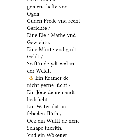
gemene beſte vor
Ogen.
Guden Frede vnd recht
Gerichte /
Eine Ele / Mathe vnd
Gewichte.
Eine Muͤnte vnd gudt
Geldt /
So ſtuͤnde ydt wol in
der Weldt.
Ein Kramer de
nicht gerne luͤcht /
Ein Joͤde de nemandt
bedruͤcht.
Ein Water dat aͤn
ſchaden fluͤth /
Ock ein Wulff de nene
Schape thorith.
Vnd ein Woͤkener