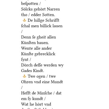
beſpotten /
Soͤlcks gehoͤrt Narren
tho / edder Sotten.
De hillge Schrifft
ſchal men billick lauen
/
Denn ſe gheit allen
Kuͤnſten bauen.
Wente alle ander
Kuͤnſte gebrecklick
ſynt /
Doͤrch deſſe werden wy
Gades Kindt.
Twe ogen / twe
Ohren vnd eine Mundt
/
Hefft de Minſche / dat
em ſy kundt /
Wat he hoͤrt vnd