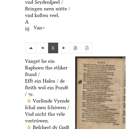
vnd Seydenſpeel /
Bringen neen nuͤtte /
vnd koſten veel.
A
Van=
iij
6
Vanget he ein
Raphoen tho etliker
ſtund /
Efft ein Haſen / de
ſteith wol ein Pundt
/ ⁊c.
Vorſoͤnde Vyende
ſchal men ſchuͤwen /
Vnd nicht tho vele
vortruͤwen.
Beſchert dy Godt