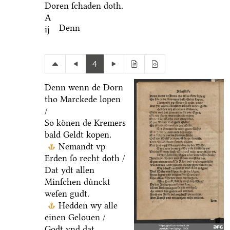
Doren ſchaden doth.
A
Denn
ij
4
Denn wenn de Dorn
tho Marckede lopen
/
So koͤnen de Kremers
bald Geldt kopen.
Nemandt vp
Erden ſo recht doth /
Dat ydt allen
Minſchen duͤnckt
weſen gudt.
Hedden wy alle
einen Gelouen /
Godt vnd dat