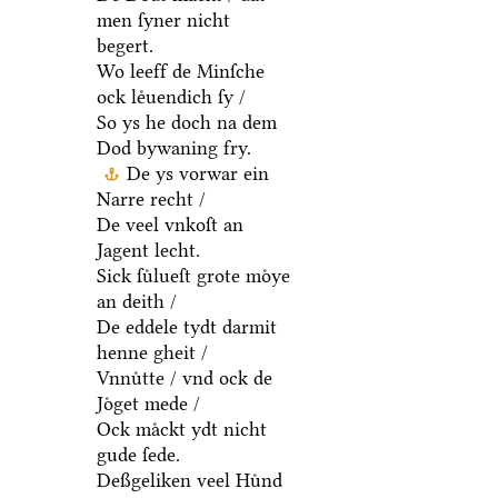
men ſyner nicht
begert.
Wo leeff de Minſche
ock leͤuendich ſy /
So ys he doch na dem
Dod bywaning fry.
De ys vorwar ein
Narre recht /
De veel vnkoſt an
Jagent lecht.
Sick ſuͤlueſt grote moͤye
an deith /
De eddele tydt darmit
henne gheit /
Vnnuͤtte / vnd ock de
Joͤget mede /
Ock maͤckt ydt nicht
gude ſede.
Deßgeliken veel Huͤnd