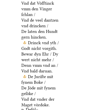
Vnd dat Voͤfftinck
vmm den Vinger
ſchlan /
Vnd de veel dantzen
vnd drincken /
De laten den Hundt
gern hincken.
Drinck vnd yth /
Godt nicht vorgith.
Bewar dyn Ehr / Dy
wert nicht mehr /
Denn vmm vnd an /
Vnd bald daruan.
De Juriſte mit
ſynem Boke /
De Joͤde mit ſynem
geſoͤke /
Vnd dat vnder der
Maget voͤrdoke.
Deſuͤl=