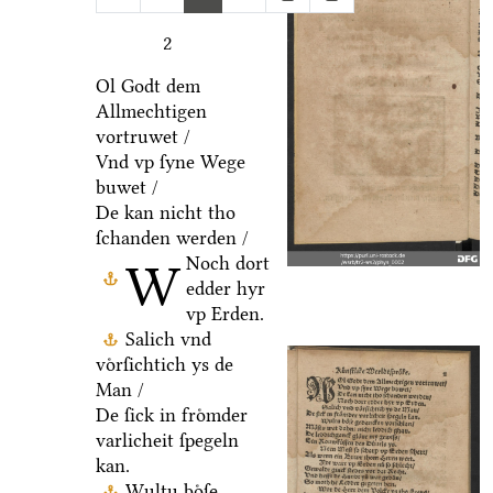
2
Ol Godt dem
Allmechtigen
vortruwet /
Vnd vp ſyne Wege
buwet /
De kan nicht tho
ſchanden werden /
Noch dort
W
edder hyr
vp Erden.
Salich vnd
voͤrſichtich ys de
Man /
De ſick in froͤmder
varlicheit ſpegeln
kan.
Wultu boͤſe