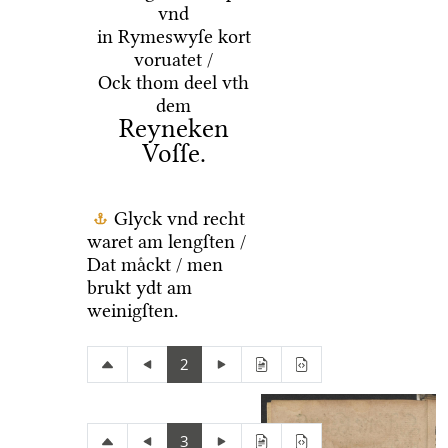
vnd
in Rymeswyſe kort
voruatet /
Ock thom deel vth
dem
Reyneken
Voſſe.
Glyck vnd recht
waret am lengſten /
Dat maͤckt / men
brukt ydt am
weinigſten.
2
3