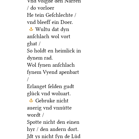
Vnd volgde den Narren
/ do vorloer
He tein Geſchlechte /
vnd bleeff ein Doer.
Wultu dat dyn
anſchlach wol vort
ghat /
So holdt en heimlick in
dynem rad.
Wol ſynen anſchlach
ſynem Vyend apenbart
/
Erlanget ſelden gudt
gluͤck vnd woluart.
Gebruke nicht
auerig vnd vnnuͤtte
wordt /
Spotte nicht den einen
hyr / den andern dort.
Jdt ys nicht fyn de Luͤd