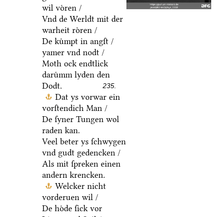
wil voͤren /
Vnd de Werldt mit der
warheit roͤren /
De kuͤmpt in angſt /
yamer vnd nodt /
Moth ock endtlick
daruͤmm lyden den
Dodt.
235.
Dat ys vorwar ein
vorſtendich Man /
De ſyner Tungen wol
raden kan.
Veel beter ys ſchwygen
vnd gudt gedencken /
Als mit ſpreken einen
andern krencken.
Welcker nicht
vorderuen wil /
De hoͤde ſick vor