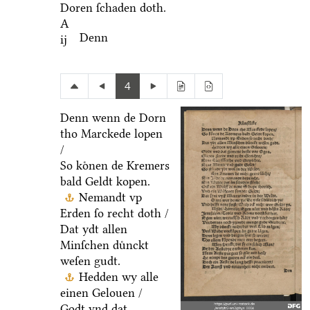
Doren ſchaden doth.
A
Denn
ij
4
Denn wenn de Dorn
tho Marckede lopen
/
So koͤnen de Kremers
bald Geldt kopen.
Nemandt vp
Erden ſo recht doth /
Dat ydt allen
Minſchen duͤnckt
weſen gudt.
Hedden wy alle
einen Gelouen /
Godt vnd dat