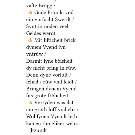
vaſte Bruͤgge.
Gude Fruͤnde vnd
ein vorſoͤcht Swerdt /
Synt in noͤden veel
Geldes werdt.
Mit liſticheit brick
dynem Vyend ſyn
vntruͤw /
Darmit ſyne boͤſsheit
dy nicht bring in ruͤw.
Denn dyne vorluſt /
ſchad / ruͤw vnd leidt /
Bringen dynem Vyend
ſuͤs grote froͤlicheit.
Voͤrtyden was dat
ein groth loff vnd ehr /
Wol ſynen Vyendt leth
kamen tho gliker weͤhr.
Jtzundt