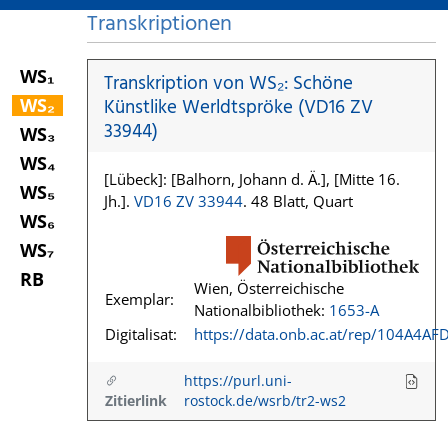
Transkriptionen
WS₁
Transkription von WS₂: Schöne
WS₂
Künstlike Werldtspröke (VD16 ZV
33944)
WS₃
WS₄
[Lübeck]: [Balhorn, Johann d. Ä.], [Mitte 16.
WS₅
Jh.].
VD16 ZV 33944
. 48 Blatt, Quart
WS₆
WS₇
RB
Wien, Österreichische
Exemplar:
Nationalbibliothek:
1653-A
Digitalisat:
https://data.onb.ac.at/rep/104A4AF
https://purl.uni-
Zitierlink
rostock.de/wsrb/tr2-ws2