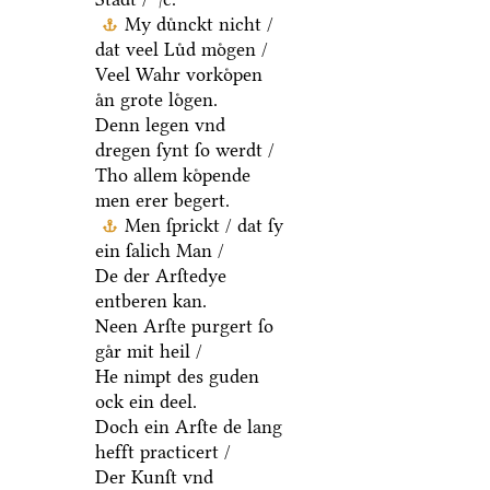
My duͤnckt nicht /
dat veel Luͤd moͤgen /
Veel Wahr vorkoͤpen
aͤn grote loͤgen.
Denn legen vnd
dregen ſynt ſo werdt /
Tho allem koͤpende
men erer begert.
Men ſprickt / dat ſy
ein ſalich Man /
De der Arſtedye
entberen kan.
Neen Arſte purgert ſo
gaͤr mit heil /
He nimpt des guden
ock ein deel.
Doch ein Arſte de lang
hefft practicert /
Der Kunſt vnd