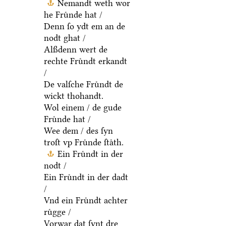
Nemandt weth wor
he Fruͤnde hat /
Denn ſo ydt em an de
nodt ghat /
Alßdenn wert de
rechte Fruͤndt erkandt
/
De valſche Fruͤndt de
wickt thohandt.
Wol einem / de gude
Fruͤnde hat /
Wee dem / des ſyn
troſt vp Fruͤnde ſtaͤth.
Ein Fruͤndt in der
nodt /
Ein Fruͤndt in der dadt
/
Vnd ein Fruͤndt achter
ruͤgge /
Vorwar dat ſynt dre