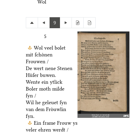
Wol
9
5
Wol veel bolet
mit ſchoͤnen
Frouwen /
De wert nene Stenen
Huͤſer buwen.
Wente ein ytlick
Boler moth milde
ſyn /
Wil he geleuet ſyn
van dem Froͤuwlin
fyn.
Ein frame Frouw ys
veler ehren werdt /