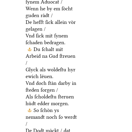
ſynem Aduocat /
Wenn he by em ſoͤcht
guden raͤdt /
De hefft ſick allein voͤr
gelagen /
Vnd ſick mit ſynem
ſchaden bedragen.
Du ſchalt mit
Arbeid na Gud ſtreuen
/
Glyck als woldeſtu hyr
ewich leͤuen.
Vnd doch ſtaͤn darby in
ſteden ſorgen /
Als ſcholdeſtu ſteruen
huͤdt edder morgen.
So ſchoͤn ys
nemandt noch ſo werdt
/
De Dodt maͤckt / dat