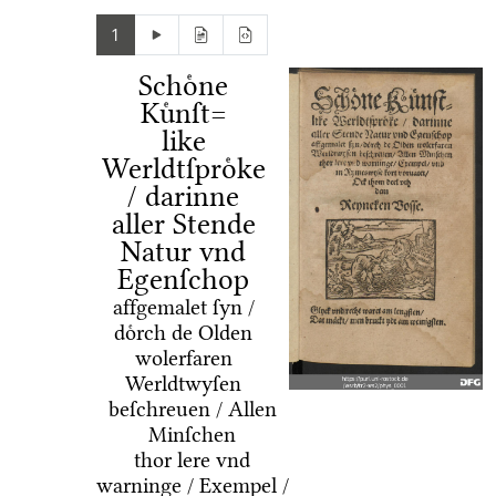
1
Schoͤne
Kuͤnſt=
like
Werldtſproͤke
/ darinne
aller Stende
Natur vnd
Egenſchop
affgemalet ſyn /
doͤrch de Olden
wolerfaren
Werldtwyſen
beſchreuen / Allen
Minſchen
thor lere vnd
warninge / Exempel /