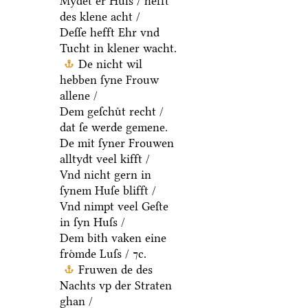
Mydet er Huſs / hefft
des klene acht /
Deſſe hefft Ehr vnd
Tucht in klener wacht.
De nicht wil
hebben ſyne Frouw
allene /
Dem geſchuͤt recht /
dat ſe werde gemene.
De mit ſyner Frouwen
alltydt veel kifft /
Vnd nicht gern in
ſynem Huſe blifft /
Vnd nimpt veel Geſte
in ſyn Huſs /
Dem bith vaken eine
froͤmde Luſs / ⁊c.
Fruwen de des
Nachts vp der Straten
ghan /