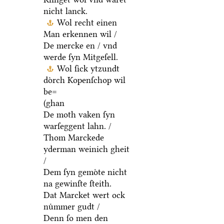
nicht lanck.
Wol recht einen
Man erkennen wil /
De mercke en / vnd
werde ſyn Mitgeſell.
Wol ſick ytzundt
doͤrch Kopenſchop wil
be=
(ghan
De moth vaken ſyn
warſeggent lahn. /
Thom Marckede
yderman weinich gheit
/
Dem ſyn gemoͤte nicht
na gewinſte ſteith.
Dat Marcket wert ock
nuͤmmer gudt /
Denn ſo men den