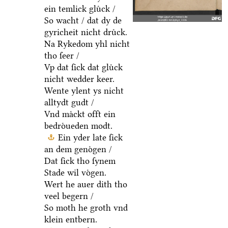
ein temlick gluͤck /
So wacht / dat dy de
gyricheit nicht druͤck.
Na Rykedom yhl nicht
tho ſeer /
Vp dat ſick dat gluͤck
nicht wedder keer.
Wente ylent ys nicht
alltydt gudt /
Vnd maͤckt offt ein
bedroͤueden modt.
Ein yder late ſick
an dem genoͤgen /
Dat ſick tho ſynem
Stade wil voͤgen.
Wert he auer dith tho
veel begern /
So moth he groth vnd
klein entbern.