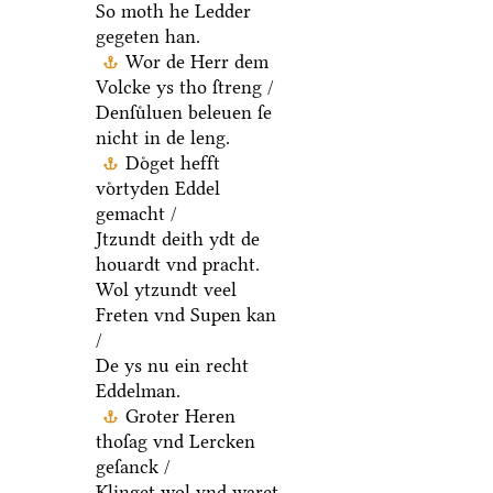
So moth he Ledder
gegeten han.
Wor de Herr dem
Volcke ys tho ſtreng /
Denſuͤluen beleuen ſe
nicht in de leng.
Doͤget hefft
voͤrtyden Eddel
gemacht /
Jtzundt deith ydt de
houardt vnd pracht.
Wol ytzundt veel
Freten vnd Supen kan
/
De ys nu ein recht
Eddelman.
Groter Heren
thoſag vnd Lercken
geſanck /
Klinget wol vnd waret