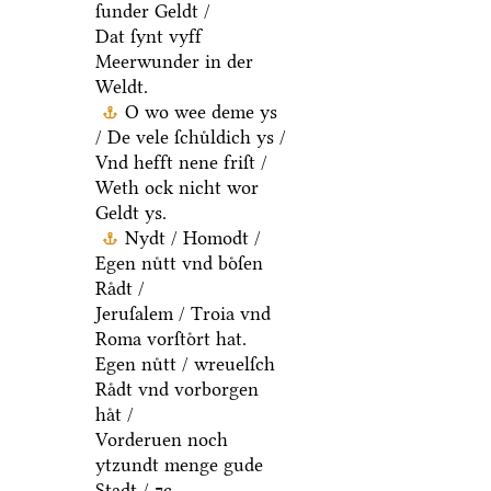
ſunder Geldt /
Dat ſynt vyff
Meerwunder in der
Weldt.
O wo wee deme ys
/ De vele ſchuͤldich ys /
Vnd hefft nene friſt /
Weth ock nicht wor
Geldt ys.
Nydt / Homodt /
Egen nuͤtt vnd boͤſen
Raͤdt /
Jeruſalem / Troia vnd
Roma vorſtoͤrt hat.
Egen nuͤtt / wreuelſch
Raͤdt vnd vorborgen
haͤt /
Vorderuen noch
ytzundt menge gude
Stadt / ⁊c.