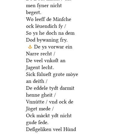
men ſyner nicht
begert.
Wo leeff de Minſche
ock leͤuendich ſy /
So ys he doch na dem
Dod bywaning fry.
De ys vorwar ein
Narre recht /
De veel vnkoſt an
Jagent lecht.
Sick ſuͤlueſt grote moͤye
an deith /
De eddele tydt darmit
henne gheit /
Vnnuͤtte / vnd ock de
Joͤget mede /
Ock maͤckt ydt nicht
gude ſede.
Deßgeliken veel Huͤnd