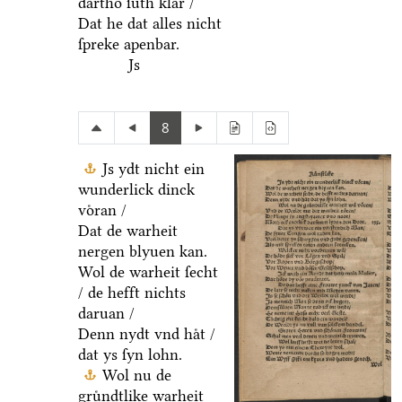
dartho ſuͤth klar /
Dat he dat alles nicht
ſpreke apenbar.
Js
8
Js ydt nicht ein
wunderlick dinck
voͤran /
Dat de warheit
nergen blyuen kan.
Wol de warheit ſecht
/ de hefft nichts
daruan /
Denn nydt vnd haͤt /
dat ys ſyn lohn.
Wol nu de
gruͤndtlike warheit