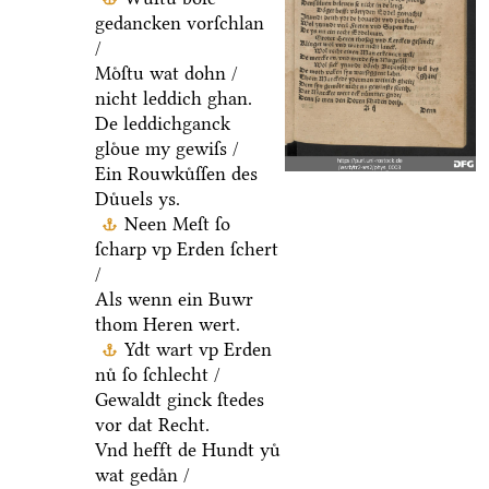
gedancken vorſchlan
/
Moͤſtu wat dohn /
nicht leddich ghan.
De leddichganck
gloͤue my gewiſs /
Ein Rouwkuͤſſen des
Duͤuels ys.
Neen Meſt ſo
ſcharp vp Erden ſchert
/
Als wenn ein Buwr
thom Heren wert.
Ydt wart vp Erden
nuͤ ſo ſchlecht /
Gewaldt ginck ſtedes
vor dat Recht.
Vnd hefft de Hundt yuͤ
wat gedaͤn /