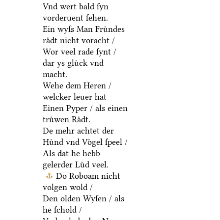
Vnd wert bald ſyn
vorderuent ſehen.
Ein wyſs Man Fruͤndes
raͤdt nicht voracht /
Wor veel rade ſynt /
dar ys gluͤck vnd
macht.
Wehe dem Heren /
welcker leuer hat
Einen Pyper / als einen
truͤwen Raͤdt.
De mehr achtet der
Huͤnd vnd Voͤgel ſpeel /
Als dat he hebb
gelerder Luͤd veel.
Do Roboam nicht
volgen wold /
Den olden Wyſen / als
he ſchold /