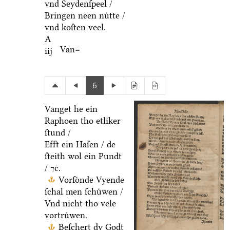
vnd Seydenſpeel /
Bringen neen nuͤtte /
vnd koſten veel.
A
Van=
iij
6
Vanget he ein
Raphoen tho etliker
ſtund /
Efft ein Haſen / de
ſteith wol ein Pundt
/ ⁊c.
Vorſoͤnde Vyende
ſchal men ſchuͤwen /
Vnd nicht tho vele
vortruͤwen.
Beſchert dy Godt