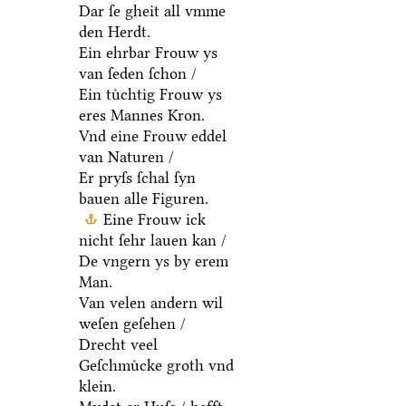
Dar ſe gheit all vmme
den Herdt.
Ein ehrbar Frouw ys
van ſeden ſchon /
Ein tuͤchtig Frouw ys
eres Mannes Kron.
Vnd eine Frouw eddel
van Naturen /
Er pryſs ſchal ſyn
bauen alle Figuren.
Eine Frouw ick
nicht ſehr lauen kan /
De vngern ys by erem
Man.
Van velen andern wil
weſen geſehen /
Drecht veel
Geſchmuͤcke groth vnd
klein.