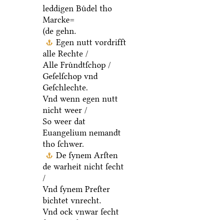
leddigen Buͤdel tho
Marcke=
(de gehn.
Egen nutt vordrifft
alle Rechte /
Alle Fruͤndtſchop /
Geſelſchop vnd
Geſchlechte.
Vnd wenn egen nutt
nicht weer /
So weer dat
Euangelium nemandt
tho ſchwer.
De ſynem Arſten
de warheit nicht ſecht
/
Vnd ſynem Preſter
bichtet vnrecht.
Vnd ock vnwar ſecht