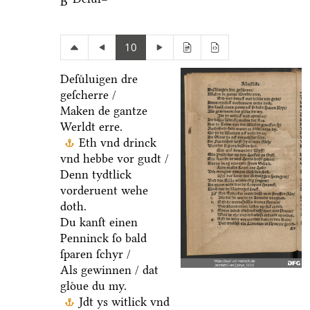
B
10
Deſuͤluigen dre
geſcherre /
Maken de gantze
Werldt erre.
Eth vnd drinck
vnd hebbe vor gudt /
Denn tydtlick
vorderuent wehe
doth.
Du kanſt einen
Penninck ſo bald
ſparen ſchyr /
Als gewinnen / dat
gloͤue du my.
Jdt ys witlick vnd