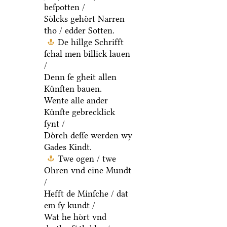
beſpotten /
Soͤlcks gehoͤrt Narren
tho / edder Sotten.
De hillge Schrifft
ſchal men billick lauen
/
Denn ſe gheit allen
Kuͤnſten bauen.
Wente alle ander
Kuͤnſte gebrecklick
ſynt /
Doͤrch deſſe werden wy
Gades Kindt.
Twe ogen / twe
Ohren vnd eine Mundt
/
Hefft de Minſche / dat
em ſy kundt /
Wat he hoͤrt vnd