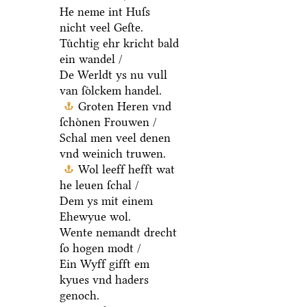
He neme int Huſs
nicht veel Geſte.
Tuͤchtig ehr kricht bald
ein wandel /
De Werldt ys nu vull
van ſoͤlckem handel.
Groten Heren vnd
ſchoͤnen Frouwen /
Schal men veel denen
vnd weinich truwen.
Wol leeff hefft wat
he leuen ſchal /
Dem ys mit einem
Ehewyue wol.
Wente nemandt drecht
ſo hogen modt /
Ein Wyff gifft em
kyues vnd haders
genoch.