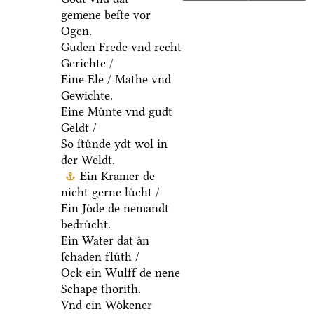
gemene beſte vor
Ogen.
Guden Frede vnd recht
Gerichte /
Eine Ele / Mathe vnd
Gewichte.
Eine Muͤnte vnd gudt
Geldt /
So ſtuͤnde ydt wol in
der Weldt.
Ein Kramer de
nicht gerne luͤcht /
Ein Joͤde de nemandt
bedruͤcht.
Ein Water dat aͤn
ſchaden fluͤth /
Ock ein Wulff de nene
Schape thorith.
Vnd ein Woͤkener