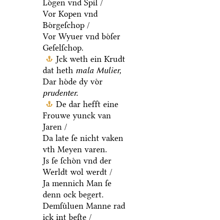
Loͤgen vnd Spil /
Vor Kopen vnd
Boͤrgeſchop /
Vor Wyuer vnd boͤſer
Geſelſchop.
Jck weth ein Krudt
dat heth
mala Mulier,
Dar hoͤde dy voͤr
prudenter.
De dar hefft eine
Frouwe yunck van
Jaren /
Da late ſe nicht vaken
vth Meyen varen.
Js ſe ſchoͤn vnd der
Werldt wol werdt /
Ja mennich Man ſe
denn ock begert.
Demſuͤluen Manne rad
ick int beſte /