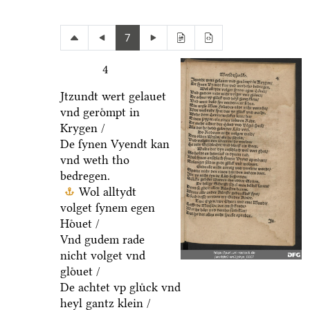
7
4
Jtzundt wert gelauet
vnd geroͤmpt in
Krygen /
De ſynen Vyendt kan
vnd weth tho
bedregen.
Wol alltydt
volget ſynem egen
Hoͤuet /
Vnd gudem rade
nicht volget vnd
gloͤuet /
De achtet vp gluͤck vnd
heyl gantz klein /