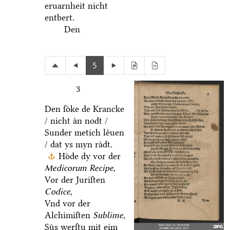
eruarnheit nicht
entbert.
Den
5
3
Den ſoͤke de Krancke
/ nicht aͤn nodt /
Sunder metich leͤuen
/ dat ys myn raͤdt.
Hoͤde dy vor der
Medicorum Recipe,
Vor der Juriſten
Codice,
Vnd vor der
Alchimiſten
Sublime,
Suͤs werſtu mit eim