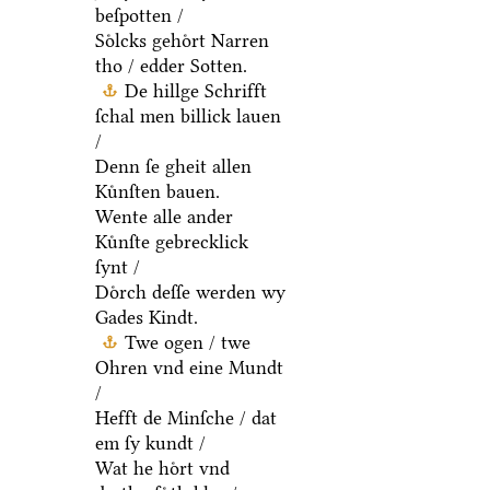
beſpotten /
Soͤlcks gehoͤrt Narren
tho / edder Sotten.
De hillge Schrifft
ſchal men billick lauen
/
Denn ſe gheit allen
Kuͤnſten bauen.
Wente alle ander
Kuͤnſte gebrecklick
ſynt /
Doͤrch deſſe werden wy
Gades Kindt.
Twe ogen / twe
Ohren vnd eine Mundt
/
Hefft de Minſche / dat
em ſy kundt /
Wat he hoͤrt vnd