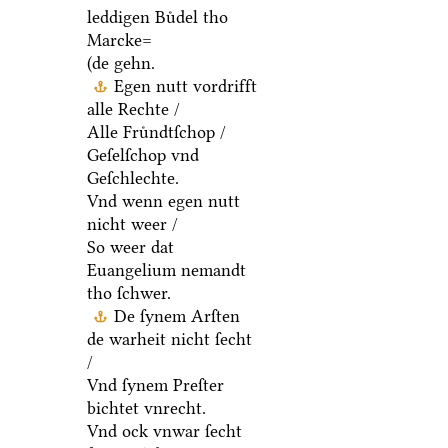
leddigen Buͤdel tho
Marcke=
(de gehn.
Egen nutt vordrifft
alle Rechte /
Alle Fruͤndtſchop /
Geſelſchop vnd
Geſchlechte.
Vnd wenn egen nutt
nicht weer /
So weer dat
Euangelium nemandt
tho ſchwer.
De ſynem Arſten
de warheit nicht ſecht
/
Vnd ſynem Preſter
bichtet vnrecht.
Vnd ock vnwar ſecht