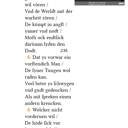
wil voͤren /
Vnd de Werldt mit der
warheit roͤren /
De kuͤmpt in angſt /
yamer vnd nodt /
Moth ock endtlick
daruͤmm lyden den
Dodt.
235.
Dat ys vorwar ein
vorſtendich Man /
De ſyner Tungen wol
raden kan.
Veel beter ys ſchwygen
vnd gudt gedencken /
Als mit ſpreken einen
andern krencken.
Welcker nicht
vorderuen wil /
De hoͤde ſick vor