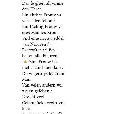
Dar ſe gheit all vmme
den Herdt.
Ein ehrbar Frouw ys
van ſeden ſchon /
Ein tuͤchtig Frouw ys
eres Mannes Kron.
Vnd eine Frouw eddel
van Naturen /
Er pryſs ſchal ſyn
bauen alle Figuren.
Eine Frouw ick
nicht ſehr lauen kan /
De vngern ys by erem
Man.
Van velen andern wil
weſen geſehen /
Drecht veel
Geſchmuͤcke groth vnd
klein.