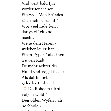
Vnd wert bald ſyn
vorderuent ſehen.
Ein wyſs Man Fruͤndes
raͤdt nicht voracht /
Wor veel rade ſynt /
dar ys gluͤck vnd
macht.
Wehe dem Heren /
welcker leuer hat
Einen Pyper / als einen
truͤwen Raͤdt.
De mehr achtet der
Huͤnd vnd Voͤgel ſpeel /
Als dat he hebb
gelerder Luͤd veel.
Do Roboam nicht
volgen wold /
Den olden Wyſen / als
he ſchold /