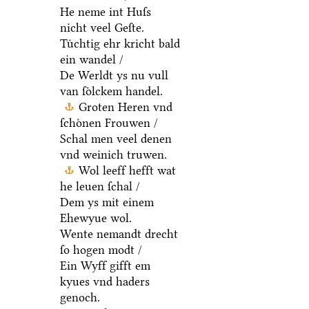
He neme int Huſs
nicht veel Geſte.
Tuͤchtig ehr kricht bald
ein wandel /
De Werldt ys nu vull
van ſoͤlckem handel.
Groten Heren vnd
ſchoͤnen Frouwen /
Schal men veel denen
vnd weinich truwen.
Wol leeff hefft wat
he leuen ſchal /
Dem ys mit einem
Ehewyue wol.
Wente nemandt drecht
ſo hogen modt /
Ein Wyff gifft em
kyues vnd haders
genoch.