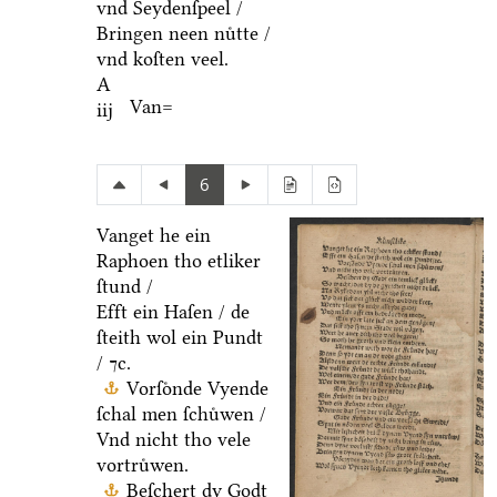
vnd Seydenſpeel /
Bringen neen nuͤtte /
vnd koſten veel.
A
Van=
iij
6
Vanget he ein
Raphoen tho etliker
ſtund /
Efft ein Haſen / de
ſteith wol ein Pundt
/ ⁊c.
Vorſoͤnde Vyende
ſchal men ſchuͤwen /
Vnd nicht tho vele
vortruͤwen.
Beſchert dy Godt