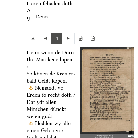
Doren ſchaden doth.
A
Denn
ij
4
Denn wenn de Dorn
tho Marckede lopen
/
So koͤnen de Kremers
bald Geldt kopen.
Nemandt vp
Erden ſo recht doth /
Dat ydt allen
Minſchen duͤnckt
weſen gudt.
Hedden wy alle
einen Gelouen /
Godt vnd dat