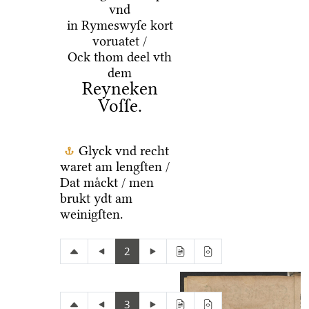
vnd
in Rymeswyſe kort
voruatet /
Ock thom deel vth
dem
Reyneken
Voſſe.
Glyck vnd recht
waret am lengſten /
Dat maͤckt / men
brukt ydt am
weinigſten.
2
3