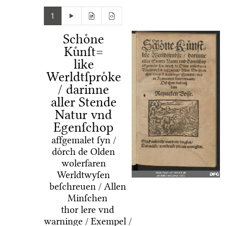
1
Schoͤne
Kuͤnſt=
like
Werldtſproͤke
/ darinne
aller Stende
Natur vnd
Egenſchop
affgemalet ſyn /
doͤrch de Olden
wolerfaren
Werldtwyſen
beſchreuen / Allen
Minſchen
thor lere vnd
warninge / Exempel /