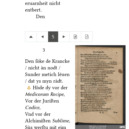
eruarnheit nicht
entbert.
Den
5
3
Den ſoͤke de Krancke
/ nicht aͤn nodt /
Sunder metich leͤuen
/ dat ys myn raͤdt.
Hoͤde dy vor der
Medicorum Recipe,
Vor der Juriſten
Codice,
Vnd vor der
Alchimiſten
Sublime,
Suͤs werſtu mit eim