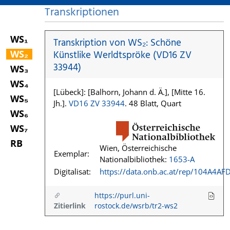
Transkriptionen
WS₁
Transkription von WS₂: Schöne
WS₂
Künstlike Werldtspröke (VD16 ZV
33944)
WS₃
WS₄
[Lübeck]: [Balhorn, Johann d. Ä.], [Mitte 16.
WS₅
Jh.].
VD16 ZV 33944
. 48 Blatt, Quart
WS₆
WS₇
RB
Wien, Österreichische
Exemplar:
Nationalbibliothek:
1653-A
Digitalisat:
https://data.onb.ac.at/rep/104A4AF
https://purl.uni-
Zitierlink
rostock.de/wsrb/tr2-ws2