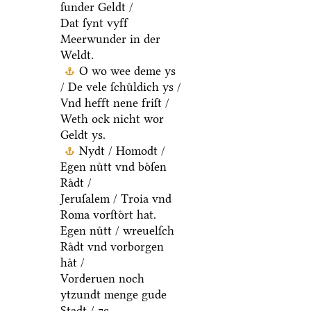
ſunder Geldt /
Dat ſynt vyff
Meerwunder in der
Weldt.
O wo wee deme ys
/ De vele ſchuͤldich ys /
Vnd hefft nene friſt /
Weth ock nicht wor
Geldt ys.
Nydt / Homodt /
Egen nuͤtt vnd boͤſen
Raͤdt /
Jeruſalem / Troia vnd
Roma vorſtoͤrt hat.
Egen nuͤtt / wreuelſch
Raͤdt vnd vorborgen
haͤt /
Vorderuen noch
ytzundt menge gude
Stadt / ⁊c.