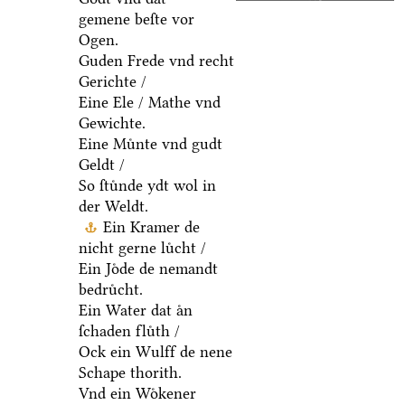
gemene beſte vor
Ogen.
Guden Frede vnd recht
Gerichte /
Eine Ele / Mathe vnd
Gewichte.
Eine Muͤnte vnd gudt
Geldt /
So ſtuͤnde ydt wol in
der Weldt.
Ein Kramer de
nicht gerne luͤcht /
Ein Joͤde de nemandt
bedruͤcht.
Ein Water dat aͤn
ſchaden fluͤth /
Ock ein Wulff de nene
Schape thorith.
Vnd ein Woͤkener