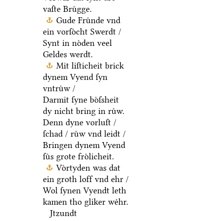
vaſte Bruͤgge.
Gude Fruͤnde vnd
ein vorſoͤcht Swerdt /
Synt in noͤden veel
Geldes werdt.
Mit liſticheit brick
dynem Vyend ſyn
vntruͤw /
Darmit ſyne boͤſsheit
dy nicht bring in ruͤw.
Denn dyne vorluſt /
ſchad / ruͤw vnd leidt /
Bringen dynem Vyend
ſuͤs grote froͤlicheit.
Voͤrtyden was dat
ein groth loff vnd ehr /
Wol ſynen Vyendt leth
kamen tho gliker weͤhr.
Jtzundt