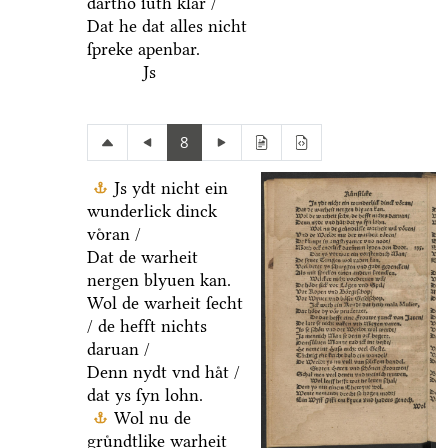
dartho ſuͤth klar /
Dat he dat alles nicht
ſpreke apenbar.
Js
8
Js ydt nicht ein
wunderlick dinck
voͤran /
Dat de warheit
nergen blyuen kan.
Wol de warheit ſecht
/ de hefft nichts
daruan /
Denn nydt vnd haͤt /
dat ys ſyn lohn.
Wol nu de
gruͤndtlike warheit