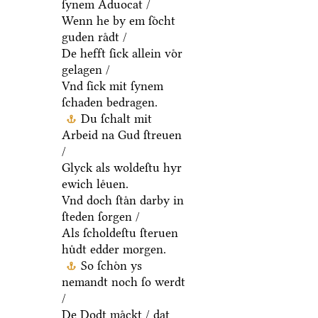
ſynem Aduocat /
Wenn he by em ſoͤcht
guden raͤdt /
De hefft ſick allein voͤr
gelagen /
Vnd ſick mit ſynem
ſchaden bedragen.
Du ſchalt mit
Arbeid na Gud ſtreuen
/
Glyck als woldeſtu hyr
ewich leͤuen.
Vnd doch ſtaͤn darby in
ſteden ſorgen /
Als ſcholdeſtu ſteruen
huͤdt edder morgen.
So ſchoͤn ys
nemandt noch ſo werdt
/
De Dodt maͤckt / dat