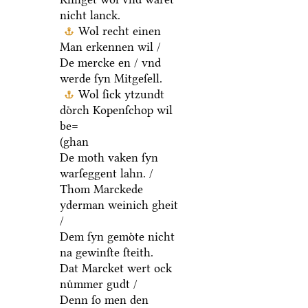
nicht lanck.
Wol recht einen
Man erkennen wil /
De mercke en / vnd
werde ſyn Mitgeſell.
Wol ſick ytzundt
doͤrch Kopenſchop wil
be=
(ghan
De moth vaken ſyn
warſeggent lahn. /
Thom Marckede
yderman weinich gheit
/
Dem ſyn gemoͤte nicht
na gewinſte ſteith.
Dat Marcket wert ock
nuͤmmer gudt /
Denn ſo men den