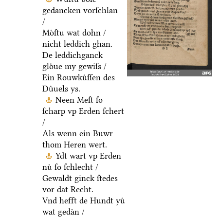
gedancken vorſchlan
/
Moͤſtu wat dohn /
nicht leddich ghan.
De leddichganck
gloͤue my gewiſs /
Ein Rouwkuͤſſen des
Duͤuels ys.
Neen Meſt ſo
ſcharp vp Erden ſchert
/
Als wenn ein Buwr
thom Heren wert.
Ydt wart vp Erden
nuͤ ſo ſchlecht /
Gewaldt ginck ſtedes
vor dat Recht.
Vnd hefft de Hundt yuͤ
wat gedaͤn /