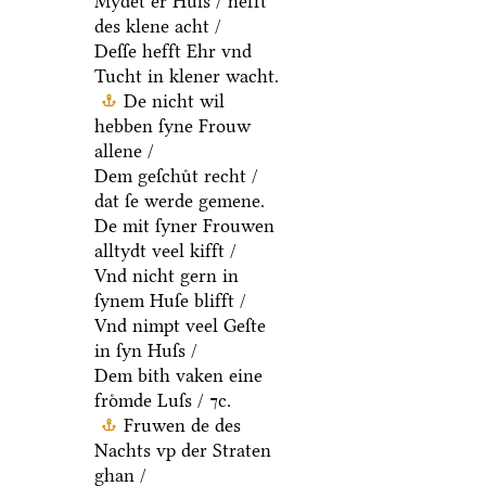
Mydet er Huſs / hefft
des klene acht /
Deſſe hefft Ehr vnd
Tucht in klener wacht.
De nicht wil
hebben ſyne Frouw
allene /
Dem geſchuͤt recht /
dat ſe werde gemene.
De mit ſyner Frouwen
alltydt veel kifft /
Vnd nicht gern in
ſynem Huſe blifft /
Vnd nimpt veel Geſte
in ſyn Huſs /
Dem bith vaken eine
froͤmde Luſs / ⁊c.
Fruwen de des
Nachts vp der Straten
ghan /