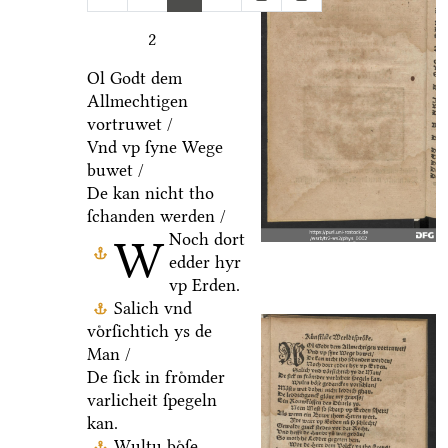
2
Ol Godt dem
Allmechtigen
vortruwet /
Vnd vp ſyne Wege
buwet /
De kan nicht tho
ſchanden werden /
Noch dort
W
edder hyr
vp Erden.
Salich vnd
voͤrſichtich ys de
Man /
De ſick in froͤmder
varlicheit ſpegeln
kan.
Wultu boͤſe