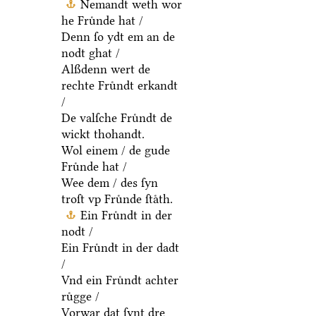
Nemandt weth wor
he Fruͤnde hat /
Denn ſo ydt em an de
nodt ghat /
Alßdenn wert de
rechte Fruͤndt erkandt
/
De valſche Fruͤndt de
wickt thohandt.
Wol einem / de gude
Fruͤnde hat /
Wee dem / des ſyn
troſt vp Fruͤnde ſtaͤth.
Ein Fruͤndt in der
nodt /
Ein Fruͤndt in der dadt
/
Vnd ein Fruͤndt achter
ruͤgge /
Vorwar dat ſynt dre