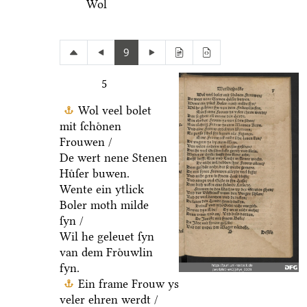
Wol
9
5
Wol veel bolet
mit ſchoͤnen
Frouwen /
De wert nene Stenen
Huͤſer buwen.
Wente ein ytlick
Boler moth milde
ſyn /
Wil he geleuet ſyn
van dem Froͤuwlin
fyn.
Ein frame Frouw ys
veler ehren werdt /