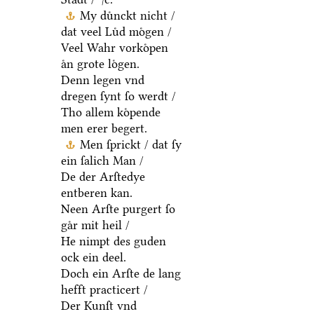
My duͤnckt nicht /
dat veel Luͤd moͤgen /
Veel Wahr vorkoͤpen
aͤn grote loͤgen.
Denn legen vnd
dregen ſynt ſo werdt /
Tho allem koͤpende
men erer begert.
Men ſprickt / dat ſy
ein ſalich Man /
De der Arſtedye
entberen kan.
Neen Arſte purgert ſo
gaͤr mit heil /
He nimpt des guden
ock ein deel.
Doch ein Arſte de lang
hefft practicert /
Der Kunſt vnd