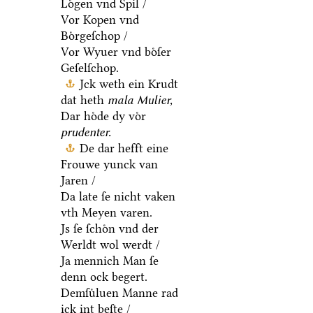
Loͤgen vnd Spil /
Vor Kopen vnd
Boͤrgeſchop /
Vor Wyuer vnd boͤſer
Geſelſchop.
Jck weth ein Krudt
dat heth
mala Mulier,
Dar hoͤde dy voͤr
prudenter.
De dar hefft eine
Frouwe yunck van
Jaren /
Da late ſe nicht vaken
vth Meyen varen.
Js ſe ſchoͤn vnd der
Werldt wol werdt /
Ja mennich Man ſe
denn ock begert.
Demſuͤluen Manne rad
ick int beſte /