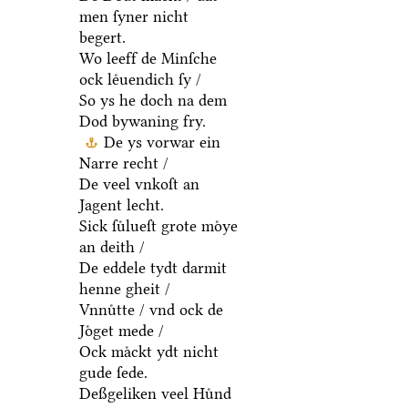
men ſyner nicht
begert.
Wo leeff de Minſche
ock leͤuendich ſy /
So ys he doch na dem
Dod bywaning fry.
De ys vorwar ein
Narre recht /
De veel vnkoſt an
Jagent lecht.
Sick ſuͤlueſt grote moͤye
an deith /
De eddele tydt darmit
henne gheit /
Vnnuͤtte / vnd ock de
Joͤget mede /
Ock maͤckt ydt nicht
gude ſede.
Deßgeliken veel Huͤnd