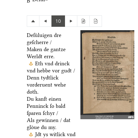
B
10
Deſuͤluigen dre
geſcherre /
Maken de gantze
Werldt erre.
Eth vnd drinck
vnd hebbe vor gudt /
Denn tydtlick
vorderuent wehe
doth.
Du kanſt einen
Penninck ſo bald
ſparen ſchyr /
Als gewinnen / dat
gloͤue du my.
Jdt ys witlick vnd