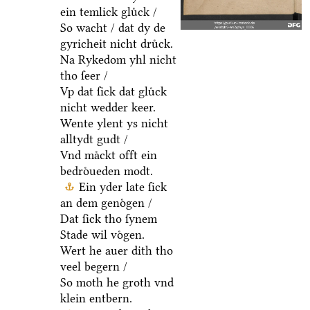
ein temlick gluͤck /
So wacht / dat dy de
gyricheit nicht druͤck.
Na Rykedom yhl nicht
tho ſeer /
Vp dat ſick dat gluͤck
nicht wedder keer.
Wente ylent ys nicht
alltydt gudt /
Vnd maͤckt offt ein
bedroͤueden modt.
Ein yder late ſick
an dem genoͤgen /
Dat ſick tho ſynem
Stade wil voͤgen.
Wert he auer dith tho
veel begern /
So moth he groth vnd
klein entbern.