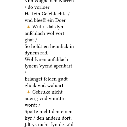
Vnd volgde den Narren
/ do vorloer
He tein Geſchlechte /
vnd bleeff ein Doer.
Wultu dat dyn
anſchlach wol vort
ghat /
So holdt en heimlick in
dynem rad.
Wol ſynen anſchlach
ſynem Vyend apenbart
/
Erlanget ſelden gudt
gluͤck vnd woluart.
Gebruke nicht
auerig vnd vnnuͤtte
wordt /
Spotte nicht den einen
hyr / den andern dort.
Jdt ys nicht fyn de Luͤd