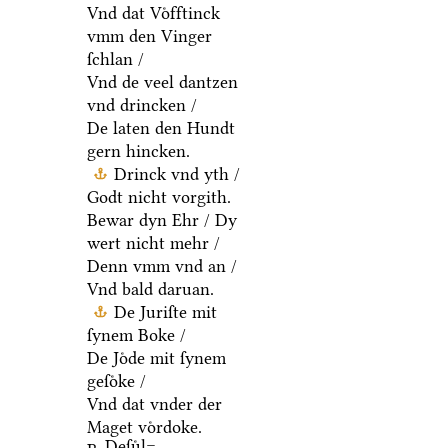
Vnd dat Voͤfftinck
vmm den Vinger
ſchlan /
Vnd de veel dantzen
vnd drincken /
De laten den Hundt
gern hincken.
Drinck vnd yth /
Godt nicht vorgith.
Bewar dyn Ehr / Dy
wert nicht mehr /
Denn vmm vnd an /
Vnd bald daruan.
De Juriſte mit
ſynem Boke /
De Joͤde mit ſynem
geſoͤke /
Vnd dat vnder der
Maget voͤrdoke.
Deſuͤl=