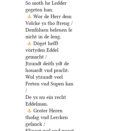
So moth he Ledder
gegeten han.
Wor de Herr dem
Volcke ys tho ſtreng /
Denſuͤluen beleuen ſe
nicht in de leng.
Doͤget hefft
voͤrtyden Eddel
gemacht /
Jtzundt deith ydt de
houardt vnd pracht.
Wol ytzundt veel
Freten vnd Supen kan
/
De ys nu ein recht
Eddelman.
Groter Heren
thoſag vnd Lercken
geſanck /
Klinget wol vnd waret