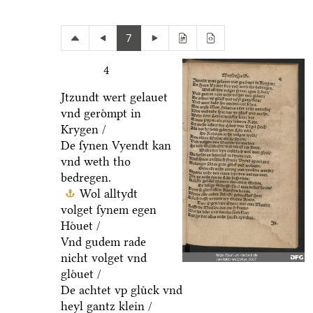
7
4
Jtzundt wert gelauet
vnd geroͤmpt in
Krygen /
De ſynen Vyendt kan
vnd weth tho
bedregen.
Wol alltydt
volget ſynem egen
Hoͤuet /
Vnd gudem rade
nicht volget vnd
gloͤuet /
De achtet vp gluͤck vnd
heyl gantz klein /