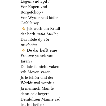
Loͤgen vnd Spil /
Vor Kopen vnd
Boͤrgeſchop /
Vor Wyuer vnd boͤſer
Geſelſchop.
Jck weth ein Krudt
dat heth
mala Mulier,
Dar hoͤde dy voͤr
prudenter.
De dar hefft eine
Frouwe yunck van
Jaren /
Da late ſe nicht vaken
vth Meyen varen.
Js ſe ſchoͤn vnd der
Werldt wol werdt /
Ja mennich Man ſe
denn ock begert.
Demſuͤluen Manne rad
ick int beſte /