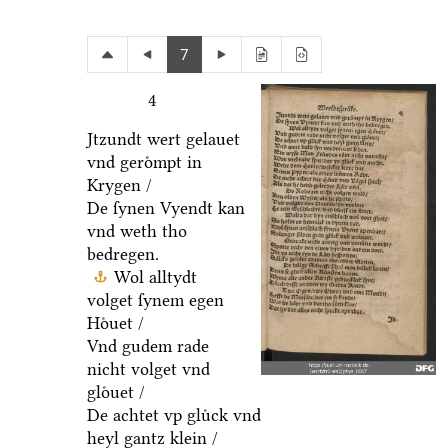
7
4
Jtzundt wert gelauet
vnd geroͤmpt in
Krygen /
De ſynen Vyendt kan
vnd weth tho
bedregen.
Wol alltydt
volget ſynem egen
Hoͤuet /
Vnd gudem rade
nicht volget vnd
gloͤuet /
De achtet vp gluͤck vnd
heyl gantz klein /