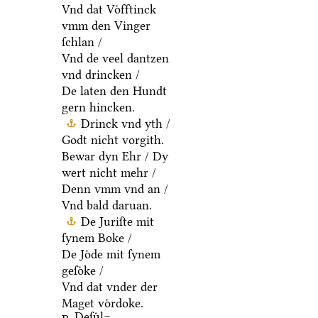
Vnd dat Voͤfftinck
vmm den Vinger
ſchlan /
Vnd de veel dantzen
vnd drincken /
De laten den Hundt
gern hincken.
Drinck vnd yth /
Godt nicht vorgith.
Bewar dyn Ehr / Dy
wert nicht mehr /
Denn vmm vnd an /
Vnd bald daruan.
De Juriſte mit
ſynem Boke /
De Joͤde mit ſynem
geſoͤke /
Vnd dat vnder der
Maget voͤrdoke.
Deſuͤl=