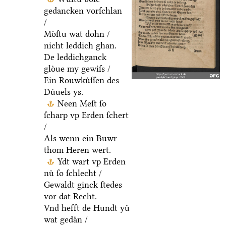
gedancken vorſchlan
/
Moͤſtu wat dohn /
nicht leddich ghan.
De leddichganck
gloͤue my gewiſs /
Ein Rouwkuͤſſen des
Duͤuels ys.
Neen Meſt ſo
ſcharp vp Erden ſchert
/
Als wenn ein Buwr
thom Heren wert.
Ydt wart vp Erden
nuͤ ſo ſchlecht /
Gewaldt ginck ſtedes
vor dat Recht.
Vnd hefft de Hundt yuͤ
wat gedaͤn /