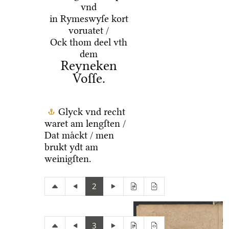
vnd
in Rymeswyſe kort
voruatet /
Ock thom deel vth
dem
Reyneken
Voſſe.
Glyck vnd recht
waret am lengſten /
Dat maͤckt / men
brukt ydt am
weinigſten.
2
3