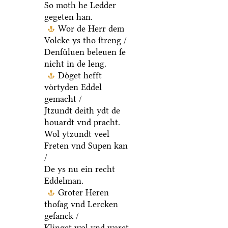
So moth he Ledder
gegeten han.
Wor de Herr dem
Volcke ys tho ſtreng /
Denſuͤluen beleuen ſe
nicht in de leng.
Doͤget hefft
voͤrtyden Eddel
gemacht /
Jtzundt deith ydt de
houardt vnd pracht.
Wol ytzundt veel
Freten vnd Supen kan
/
De ys nu ein recht
Eddelman.
Groter Heren
thoſag vnd Lercken
geſanck /
Klinget wol vnd waret