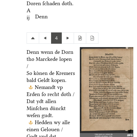
Doren ſchaden doth.
A
Denn
ij
4
Denn wenn de Dorn
tho Marckede lopen
/
So koͤnen de Kremers
bald Geldt kopen.
Nemandt vp
Erden ſo recht doth /
Dat ydt allen
Minſchen duͤnckt
weſen gudt.
Hedden wy alle
einen Gelouen /
Godt vnd dat