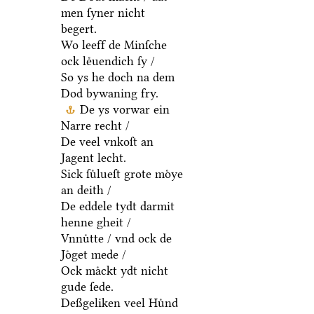
men ſyner nicht
begert.
Wo leeff de Minſche
ock leͤuendich ſy /
So ys he doch na dem
Dod bywaning fry.
De ys vorwar ein
Narre recht /
De veel vnkoſt an
Jagent lecht.
Sick ſuͤlueſt grote moͤye
an deith /
De eddele tydt darmit
henne gheit /
Vnnuͤtte / vnd ock de
Joͤget mede /
Ock maͤckt ydt nicht
gude ſede.
Deßgeliken veel Huͤnd