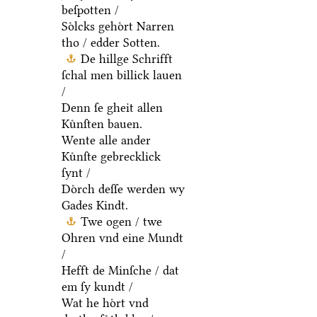
beſpotten /
Soͤlcks gehoͤrt Narren
tho / edder Sotten.
De hillge Schrifft
ſchal men billick lauen
/
Denn ſe gheit allen
Kuͤnſten bauen.
Wente alle ander
Kuͤnſte gebrecklick
ſynt /
Doͤrch deſſe werden wy
Gades Kindt.
Twe ogen / twe
Ohren vnd eine Mundt
/
Hefft de Minſche / dat
em ſy kundt /
Wat he hoͤrt vnd