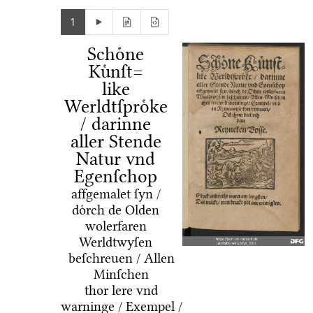
1
Schoͤne
Kuͤnſt=
like
Werldtſproͤke
/ darinne
aller Stende
Natur vnd
Egenſchop
affgemalet ſyn /
doͤrch de Olden
wolerfaren
Werldtwyſen
beſchreuen / Allen
Minſchen
thor lere vnd
warninge / Exempel /