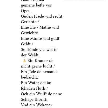
gemene beſte vor
Ogen.
Guden Frede vnd recht
Gerichte /
Eine Ele / Mathe vnd
Gewichte.
Eine Muͤnte vnd gudt
Geldt /
So ſtuͤnde ydt wol in
der Weldt.
Ein Kramer de
nicht gerne luͤcht /
Ein Joͤde de nemandt
bedruͤcht.
Ein Water dat aͤn
ſchaden fluͤth /
Ock ein Wulff de nene
Schape thorith.
Vnd ein Woͤkener