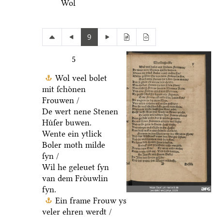
Wol
9
5
Wol veel bolet
mit ſchoͤnen
Frouwen /
De wert nene Stenen
Huͤſer buwen.
Wente ein ytlick
Boler moth milde
ſyn /
Wil he geleuet ſyn
van dem Froͤuwlin
fyn.
Ein frame Frouw ys
veler ehren werdt /