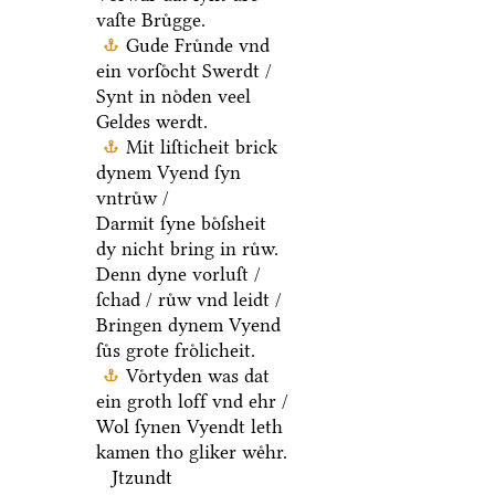
vaſte Bruͤgge.
Gude Fruͤnde vnd
ein vorſoͤcht Swerdt /
Synt in noͤden veel
Geldes werdt.
Mit liſticheit brick
dynem Vyend ſyn
vntruͤw /
Darmit ſyne boͤſsheit
dy nicht bring in ruͤw.
Denn dyne vorluſt /
ſchad / ruͤw vnd leidt /
Bringen dynem Vyend
ſuͤs grote froͤlicheit.
Voͤrtyden was dat
ein groth loff vnd ehr /
Wol ſynen Vyendt leth
kamen tho gliker weͤhr.
Jtzundt