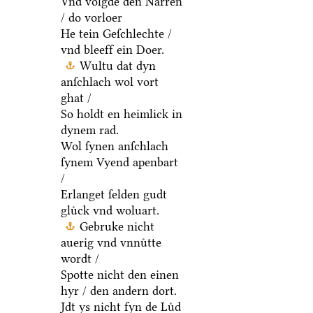
Vnd volgde den Narren
/ do vorloer
He tein Geſchlechte /
vnd bleeff ein Doer.
Wultu dat dyn
anſchlach wol vort
ghat /
So holdt en heimlick in
dynem rad.
Wol ſynen anſchlach
ſynem Vyend apenbart
/
Erlanget ſelden gudt
gluͤck vnd woluart.
Gebruke nicht
auerig vnd vnnuͤtte
wordt /
Spotte nicht den einen
hyr / den andern dort.
Jdt ys nicht fyn de Luͤd