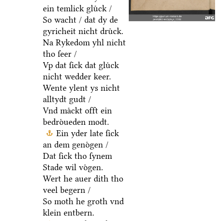
ein temlick gluͤck /
So wacht / dat dy de
gyricheit nicht druͤck.
Na Rykedom yhl nicht
tho ſeer /
Vp dat ſick dat gluͤck
nicht wedder keer.
Wente ylent ys nicht
alltydt gudt /
Vnd maͤckt offt ein
bedroͤueden modt.
Ein yder late ſick
an dem genoͤgen /
Dat ſick tho ſynem
Stade wil voͤgen.
Wert he auer dith tho
veel begern /
So moth he groth vnd
klein entbern.