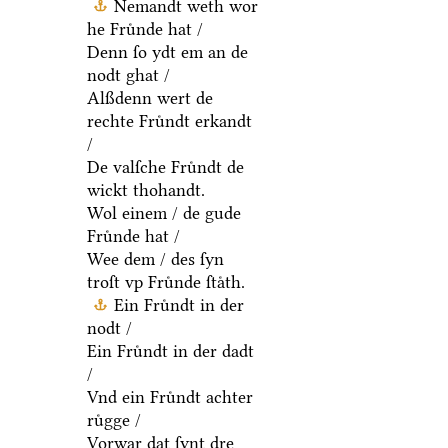
Nemandt weth wor
he Fruͤnde hat /
Denn ſo ydt em an de
nodt ghat /
Alßdenn wert de
rechte Fruͤndt erkandt
/
De valſche Fruͤndt de
wickt thohandt.
Wol einem / de gude
Fruͤnde hat /
Wee dem / des ſyn
troſt vp Fruͤnde ſtaͤth.
Ein Fruͤndt in der
nodt /
Ein Fruͤndt in der dadt
/
Vnd ein Fruͤndt achter
ruͤgge /
Vorwar dat ſynt dre