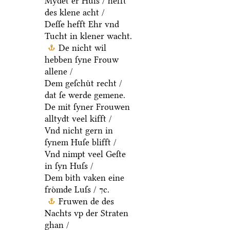
Mydet er Huſs / hefft
des klene acht /
Deſſe hefft Ehr vnd
Tucht in klener wacht.
De nicht wil
hebben ſyne Frouw
allene /
Dem geſchuͤt recht /
dat ſe werde gemene.
De mit ſyner Frouwen
alltydt veel kifft /
Vnd nicht gern in
ſynem Huſe blifft /
Vnd nimpt veel Geſte
in ſyn Huſs /
Dem bith vaken eine
froͤmde Luſs / ⁊c.
Fruwen de des
Nachts vp der Straten
ghan /