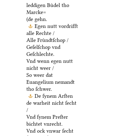
leddigen Buͤdel tho
Marcke=
(de gehn.
Egen nutt vordrifft
alle Rechte /
Alle Fruͤndtſchop /
Geſelſchop vnd
Geſchlechte.
Vnd wenn egen nutt
nicht weer /
So weer dat
Euangelium nemandt
tho ſchwer.
De ſynem Arſten
de warheit nicht ſecht
/
Vnd ſynem Preſter
bichtet vnrecht.
Vnd ock vnwar ſecht