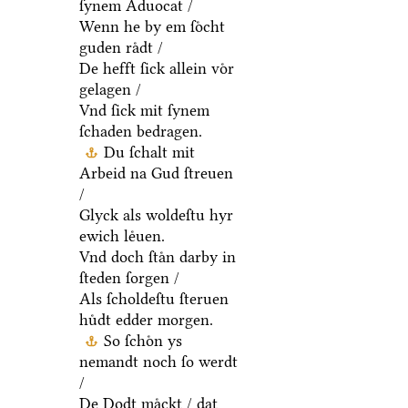
ſynem Aduocat /
Wenn he by em ſoͤcht
guden raͤdt /
De hefft ſick allein voͤr
gelagen /
Vnd ſick mit ſynem
ſchaden bedragen.
Du ſchalt mit
Arbeid na Gud ſtreuen
/
Glyck als woldeſtu hyr
ewich leͤuen.
Vnd doch ſtaͤn darby in
ſteden ſorgen /
Als ſcholdeſtu ſteruen
huͤdt edder morgen.
So ſchoͤn ys
nemandt noch ſo werdt
/
De Dodt maͤckt / dat