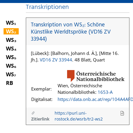
Transkriptionen
WS₁
Transkription von WS₂: Schöne
WS₂
Künstlike Werldtspröke (VD16 ZV
33944)
WS₃
WS₄
[Lübeck]: [Balhorn, Johann d. Ä.], [Mitte 16.
WS₅
Jh.].
VD16 ZV 33944
. 48 Blatt, Quart
WS₆
WS₇
RB
Wien, Österreichische
Exemplar:
Nationalbibliothek:
1653-A
Digitalisat:
https://data.onb.ac.at/rep/104A4AF
https://purl.uni-
Zitierlink
rostock.de/wsrb/tr2-ws2