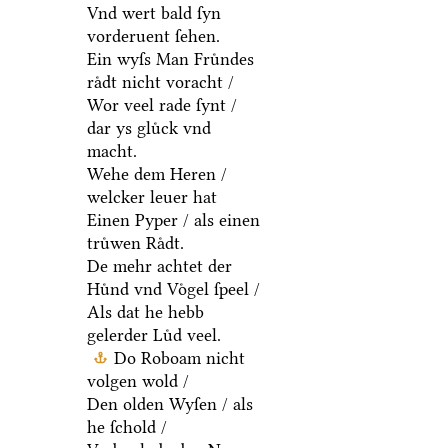
Vnd wert bald ſyn
vorderuent ſehen.
Ein wyſs Man Fruͤndes
raͤdt nicht voracht /
Wor veel rade ſynt /
dar ys gluͤck vnd
macht.
Wehe dem Heren /
welcker leuer hat
Einen Pyper / als einen
truͤwen Raͤdt.
De mehr achtet der
Huͤnd vnd Voͤgel ſpeel /
Als dat he hebb
gelerder Luͤd veel.
Do Roboam nicht
volgen wold /
Den olden Wyſen / als
he ſchold /