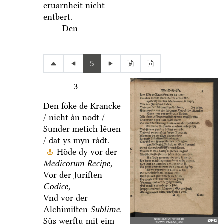
eruarnheit nicht
entbert.
Den
5
3
Den ſoͤke de Krancke
/ nicht aͤn nodt /
Sunder metich leͤuen
/ dat ys myn raͤdt.
Hoͤde dy vor der
Medicorum Recipe,
Vor der Juriſten
Codice,
Vnd vor der
Alchimiſten
Sublime,
Suͤs werſtu mit eim