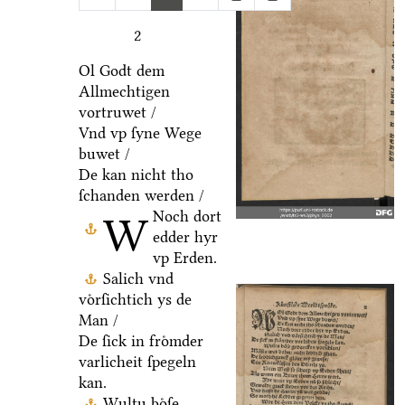
2
Ol Godt dem
Allmechtigen
vortruwet /
Vnd vp ſyne Wege
buwet /
De kan nicht tho
ſchanden werden /
Noch dort
W
edder hyr
vp Erden.
Salich vnd
voͤrſichtich ys de
Man /
De ſick in froͤmder
varlicheit ſpegeln
kan.
Wultu boͤſe