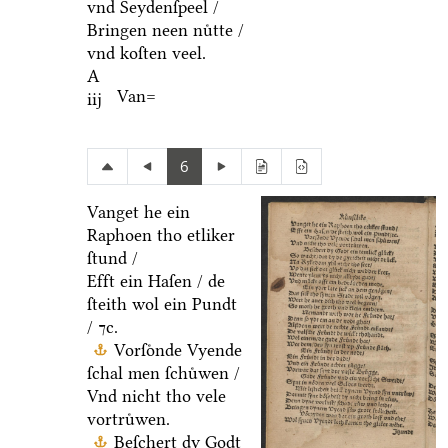
vnd Seydenſpeel /
Bringen neen nuͤtte /
vnd koſten veel.
A
Van=
iij
6
Vanget he ein
Raphoen tho etliker
ſtund /
Efft ein Haſen / de
ſteith wol ein Pundt
/ ⁊c.
Vorſoͤnde Vyende
ſchal men ſchuͤwen /
Vnd nicht tho vele
vortruͤwen.
Beſchert dy Godt