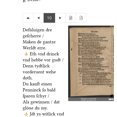
B
10
Deſuͤluigen dre
geſcherre /
Maken de gantze
Werldt erre.
Eth vnd drinck
vnd hebbe vor gudt /
Denn tydtlick
vorderuent wehe
doth.
Du kanſt einen
Penninck ſo bald
ſparen ſchyr /
Als gewinnen / dat
gloͤue du my.
Jdt ys witlick vnd