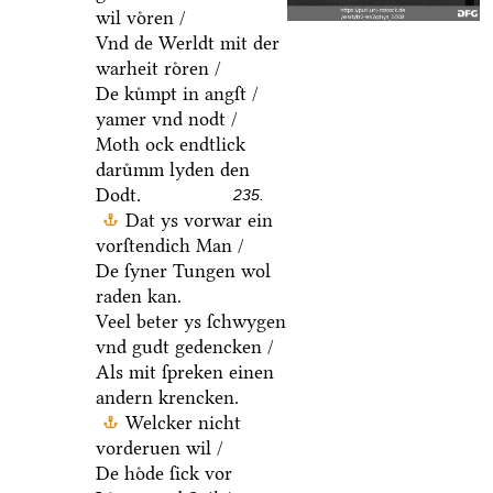
wil voͤren /
Vnd de Werldt mit der
warheit roͤren /
De kuͤmpt in angſt /
yamer vnd nodt /
Moth ock endtlick
daruͤmm lyden den
Dodt.
235.
Dat ys vorwar ein
vorſtendich Man /
De ſyner Tungen wol
raden kan.
Veel beter ys ſchwygen
vnd gudt gedencken /
Als mit ſpreken einen
andern krencken.
Welcker nicht
vorderuen wil /
De hoͤde ſick vor