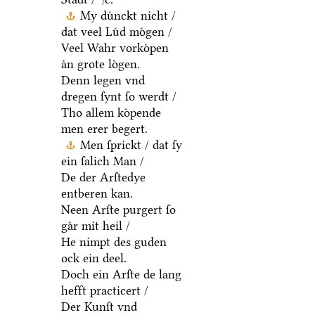
My duͤnckt nicht /
dat veel Luͤd moͤgen /
Veel Wahr vorkoͤpen
aͤn grote loͤgen.
Denn legen vnd
dregen ſynt ſo werdt /
Tho allem koͤpende
men erer begert.
Men ſprickt / dat ſy
ein ſalich Man /
De der Arſtedye
entberen kan.
Neen Arſte purgert ſo
gaͤr mit heil /
He nimpt des guden
ock ein deel.
Doch ein Arſte de lang
hefft practicert /
Der Kunſt vnd