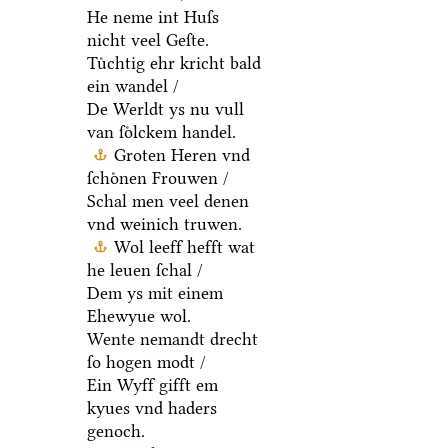
He neme int Huſs
nicht veel Geſte.
Tuͤchtig ehr kricht bald
ein wandel /
De Werldt ys nu vull
van ſoͤlckem handel.
Groten Heren vnd
ſchoͤnen Frouwen /
Schal men veel denen
vnd weinich truwen.
Wol leeff hefft wat
he leuen ſchal /
Dem ys mit einem
Ehewyue wol.
Wente nemandt drecht
ſo hogen modt /
Ein Wyff gifft em
kyues vnd haders
genoch.