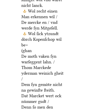
nicht lanck.
Wol recht einen
Man erkennen wil /
De mercke en / vnd
werde ſyn Mitgeſell.
Wol ſick ytzundt
doͤrch Kopenſchop wil
be=
(ghan
De moth vaken ſyn
warſeggent lahn. /
Thom Marckede
yderman weinich gheit
/
Dem ſyn gemoͤte nicht
na gewinſte ſteith.
Dat Marcket wert ock
nuͤmmer gudt /
Denn ſo men den