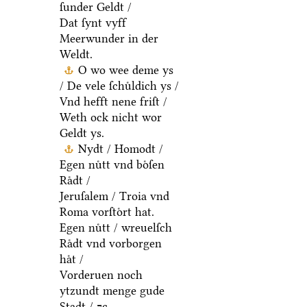
ſunder Geldt /
Dat ſynt vyff
Meerwunder in der
Weldt.
O wo wee deme ys
/ De vele ſchuͤldich ys /
Vnd hefft nene friſt /
Weth ock nicht wor
Geldt ys.
Nydt / Homodt /
Egen nuͤtt vnd boͤſen
Raͤdt /
Jeruſalem / Troia vnd
Roma vorſtoͤrt hat.
Egen nuͤtt / wreuelſch
Raͤdt vnd vorborgen
haͤt /
Vorderuen noch
ytzundt menge gude
Stadt / ⁊c.