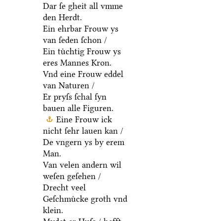
Dar ſe gheit all vmme
den Herdt.
Ein ehrbar Frouw ys
van ſeden ſchon /
Ein tuͤchtig Frouw ys
eres Mannes Kron.
Vnd eine Frouw eddel
van Naturen /
Er pryſs ſchal ſyn
bauen alle Figuren.
Eine Frouw ick
nicht ſehr lauen kan /
De vngern ys by erem
Man.
Van velen andern wil
weſen geſehen /
Drecht veel
Geſchmuͤcke groth vnd
klein.