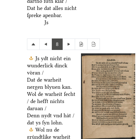
dartho ſuͤth klar /
Dat he dat alles nicht
ſpreke apenbar.
Js
8
Js ydt nicht ein
wunderlick dinck
voͤran /
Dat de warheit
nergen blyuen kan.
Wol de warheit ſecht
/ de hefft nichts
daruan /
Denn nydt vnd haͤt /
dat ys ſyn lohn.
Wol nu de
gruͤndtlike warheit