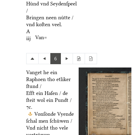
Huͤnd vnd Seydenſpeel
/
Bringen neen nuͤtte /
vnd koſten veel.
A
Van=
iij
6
Vanget he ein
Raphoen tho etliker
ſtund /
Efft ein Haſen / de
ſteit wol ein Pundt /
⁊c.
Vonſoͤnde Vyende
ſchal men ſchuͤwen /
Vnd nicht tho vele
vortruͤwen.