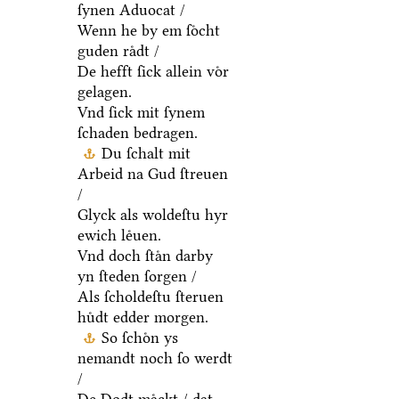
ſynen Aduocat /
Wenn he by em ſoͤcht
guden raͤdt /
De hefft ſick allein voͤr
gelagen.
Vnd ſick mit ſynem
ſchaden bedragen.
Du ſchalt mit
Arbeid na Gud ſtreuen
/
Glyck als woldeſtu hyr
ewich leͤuen.
Vnd doch ſtaͤn darby
yn ſteden ſorgen /
Als ſcholdeſtu ſteruen
huͤdt edder morgen.
So ſchoͤn ys
nemandt noch ſo werdt
/