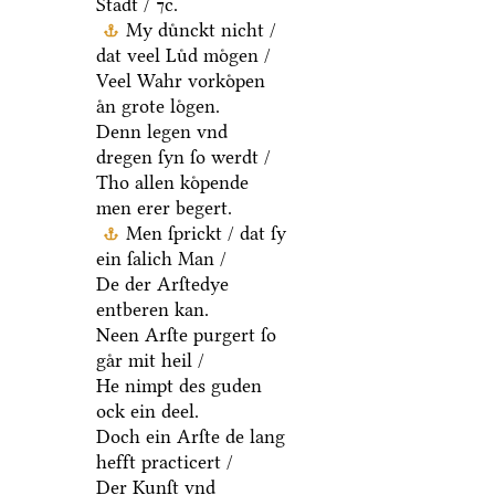
Stadt / ⁊c.
My duͤnckt nicht /
dat veel Luͤd moͤgen /
Veel Wahr vorkoͤpen
aͤn grote loͤgen.
Denn legen vnd
dregen ſyn ſo werdt /
Tho allen koͤpende
men erer begert.
Men ſprickt / dat ſy
ein ſalich Man /
De der Arſtedye
entberen kan.
Neen Arſte purgert ſo
gaͤr mit heil /
He nimpt des guden
ock ein deel.
Doch ein Arſte de lang
hefft practicert /
Der Kunſt vnd