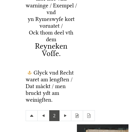
warninge / Exempel /
vnd
yn Rymeswyſe kort
voruatet /
Ock thom deel vth
dem
Reyneken
Voſſe.
Glyck vnd Recht
waret am lengſten /
Dat maͤckt / men
bruckt ydt am
weinigſten.
2