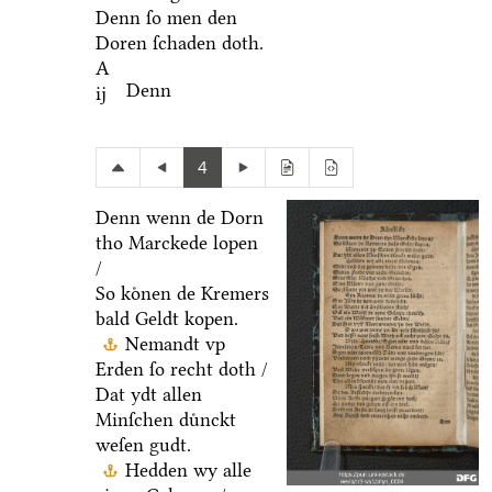
Denn ſo men den
Doren ſchaden doth.
A
Denn
ij
4
Denn wenn de Dorn
tho Marckede lopen
/
So koͤnen de Kremers
bald Geldt kopen.
Nemandt vp
Erden ſo recht doth /
Dat ydt allen
Minſchen duͤnckt
weſen gudt.
Hedden wy alle