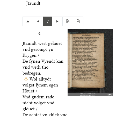
Jtzundt
7
4
Jtzundt wert gelauet
vnd geroͤmpt yn
Krygen /
De ſynen Vyendt kan
vnd weth tho
bedregen.
Wol alltydt
volget ſynem egen
Hoͤuet /
Vnd gudem rade
nicht volget vnd
gloͤuet /
De achtet vp gluͤck vnd