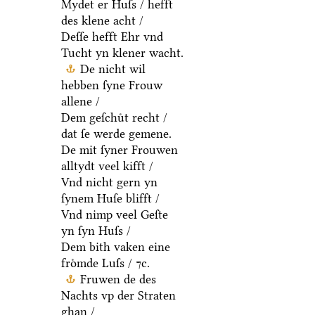
Mydet er Huſs / hefft
des klene acht /
Deſſe hefft Ehr vnd
Tucht yn klener wacht.
De nicht wil
hebben ſyne Frouw
allene /
Dem geſchuͤt recht /
dat ſe werde gemene.
De mit ſyner Frouwen
alltydt veel kifft /
Vnd nicht gern yn
ſynem Huſe blifft /
Vnd nimp veel Geſte
yn ſyn Huſs /
Dem bith vaken eine
froͤmde Luſs / ⁊c.
Fruwen de des
Nachts vp der Straten
ghan /