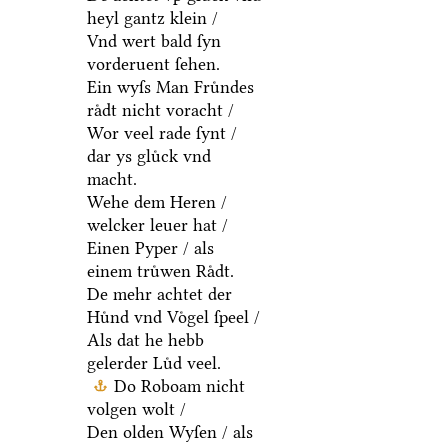
heyl gantz klein /
Vnd wert bald ſyn
vorderuent ſehen.
Ein wyſs Man Fruͤndes
raͤdt nicht voracht /
Wor veel rade ſynt /
dar ys gluͤck vnd
macht.
Wehe dem Heren /
welcker leuer hat /
Einen Pyper / als
einem truͤwen Raͤdt.
De mehr achtet der
Huͤnd vnd Voͤgel ſpeel /
Als dat he hebb
gelerder Luͤd veel.
Do Roboam nicht
volgen wolt /
Den olden Wyſen / als