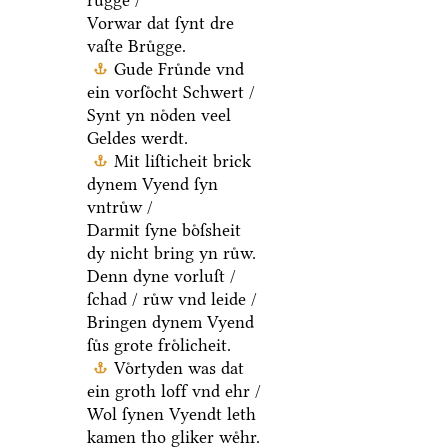
Vorwar dat ſynt dre
vaſte Bruͤgge.
Gude Fruͤnde vnd
ein vorſoͤcht Schwert /
Synt yn noͤden veel
Geldes werdt.
Mit liſticheit brick
dynem Vyend ſyn
vntruͤw /
Darmit ſyne boͤſsheit
dy nicht bring yn ruͤw.
Denn dyne vorluſt /
ſchad / ruͤw vnd leide /
Bringen dynem Vyend
ſuͤs grote froͤlicheit.
Voͤrtyden was dat
ein groth loff vnd ehr /
Wol ſynen Vyendt leth
kamen tho gliker weͤhr.