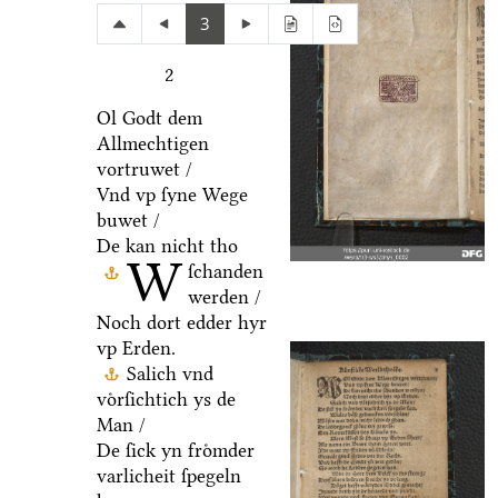
3
2
Ol Godt dem
Allmechtigen
vortruwet /
Vnd vp ſyne Wege
buwet /
De kan nicht tho
W
ſchanden
werden /
Noch dort edder hyr
vp Erden.
Salich vnd
voͤrſichtich ys de
Man /
De ſick yn froͤmder
varlicheit ſpegeln