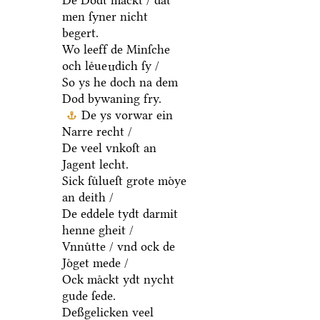
De Dodt maͤckt / dat
men ſyner nicht
begert.
Wo leeff de Minſche
och leͤue
dich ſy /
n
So ys he doch na dem
Dod bywaning fry.
De ys vorwar ein
Narre recht /
De veel vnkoſt an
Jagent lecht.
Sick ſuͤlueſt grote moͤye
an deith /
De eddele tydt darmit
henne gheit /
Vnnuͤtte / vnd ock de
Joͤget mede /
Ock maͤckt ydt nycht
gude ſede.
Deßgelicken veel