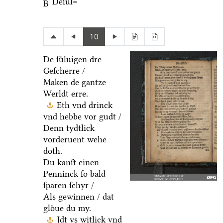
Deſuͤl=
B
10
De ſuͤluigen dre
Geſcherre /
Maken de gantze
Werldt erre.
Eth vnd drinck
vnd hebbe vor gudt /
Denn tydtlick
vorderuent wehe
doth.
Du kanſt einen
Penninck ſo bald
ſparen ſchyr /
Als gewinnen / dat
gloͤue du my.
Jdt ys witlick vnd