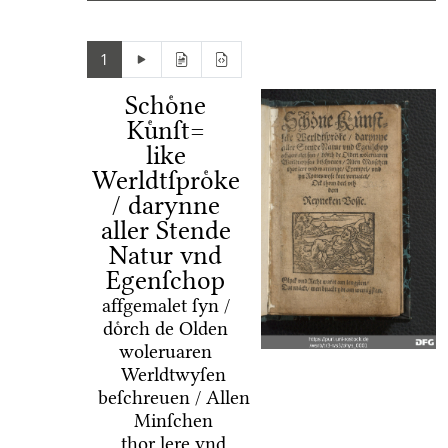
1
Schoͤne
Kuͤnſt=
like
Werldtſproͤke
/ darynne
aller Stende
Natur vnd
Egenſchop
affgemalet ſyn /
doͤrch de Olden
woleruaren
Werldtwyſen
beſchreuen / Allen
Minſchen
thor lere vnd