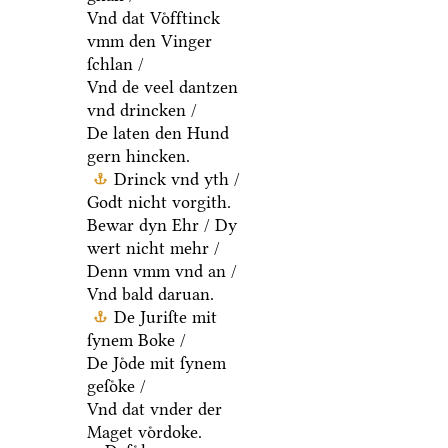
Vnd dat Voͤfftinck
vmm den Vinger
ſchlan /
Vnd de veel dantzen
vnd drincken /
De laten den Hund
gern hincken.
Drinck vnd yth /
Godt nicht vorgith.
Bewar dyn Ehr / Dy
wert nicht mehr /
Denn vmm vnd an /
Vnd bald daruan.
De Juriſte mit
ſynem Boke /
De Joͤde mit ſynem
geſoͤke /
Vnd dat vnder der
Maget voͤrdoke.