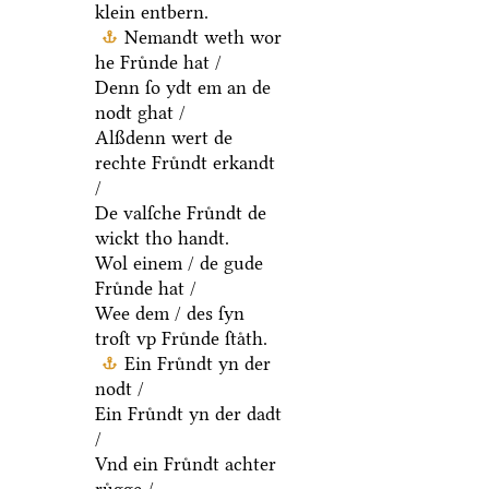
klein entbern.
Nemandt weth wor
he Fruͤnde hat /
Denn ſo ydt em an de
nodt ghat /
Alßdenn wert de
rechte Fruͤndt erkandt
/
De valſche Fruͤndt de
wickt tho handt.
Wol einem / de gude
Fruͤnde hat /
Wee dem / des ſyn
troſt vp Fruͤnde ſtaͤth.
Ein Fruͤndt yn der
nodt /
Ein Fruͤndt yn der dadt
/
Vnd ein Fruͤndt achter
ruͤgge /