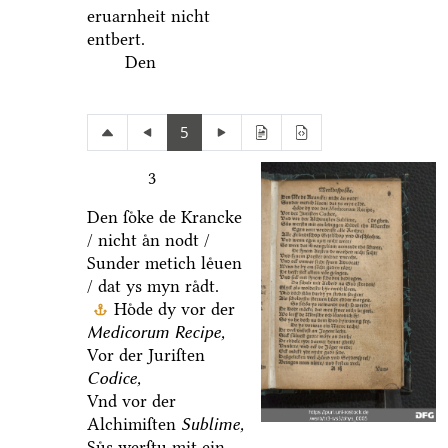
eruarnheit nicht
entbert.
Den
5
3
Den ſoͤke de Krancke
/ nicht aͤn nodt /
Sunder metich leͤuen
/ dat ys myn raͤdt.
Hoͤde dy vor der
Medicorum Recipe,
Vor der Juriſten
Codice,
Vnd vor der
Alchimiſten
Sublime,
Suͤs werſtu mit ein