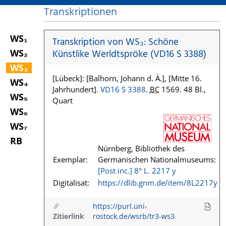
Transkriptionen
WS₁
Transkription von WS₃: Schöne
WS₂
Künstlike Werldtspröke (VD16 S 3388)
WS₃
[Lübeck]: [Balhorn, Johann d. Ä.], [Mitte 16.
WS₄
Jahrhundert].
VD16 S 3388
.
BC
1569. 48 Bl.,
WS₅
Quart
WS₆
WS₇
RB
Nürnberg, Bibliothek des
Exemplar:
Germanischen Nationalmuseums:
[Post inc.] 8° L. 2217 y
Digitalisat:
https://dlib.gnm.de/item/8L2217y
https://purl.uni-
Zitierlink
rostock.de/wsrb/tr3-ws3