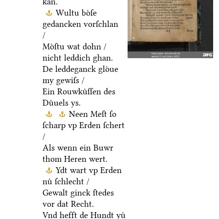
kan.
Wultu boͤſe
gedancken vorſchlan
/
Moͤſtu wat dohn /
nicht leddich ghan.
De leddeganck gloͤue
my gewiſs /
Ein Rouwkuͤſſen des
Duͤuels ys.
Neen Meſt ſo
ſcharp vp Erden ſchert
/
Als wenn ein Buwr
thom Heren wert.
Ydt wart vp Erden
nuͤ ſchlecht /
Gewalt ginck ſtedes
vor dat Recht.
Vnd hefft de Hundt yuͤ