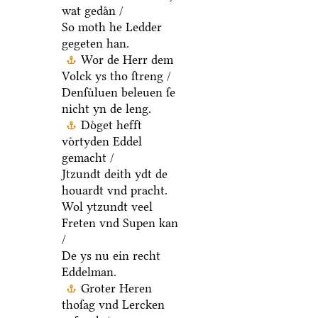
wat gedaͤn /
So moth he Ledder
gegeten han.
Wor de Herr dem
Volck ys tho ſtreng /
Denſuͤluen beleuen ſe
nicht yn de leng.
Doͤget hefft
voͤrtyden Eddel
gemacht /
Jtzundt deith ydt de
houardt vnd pracht.
Wol ytzundt veel
Freten vnd Supen kan
/
De ys nu ein recht
Eddelman.
Groter Heren
thoſag vnd Lercken