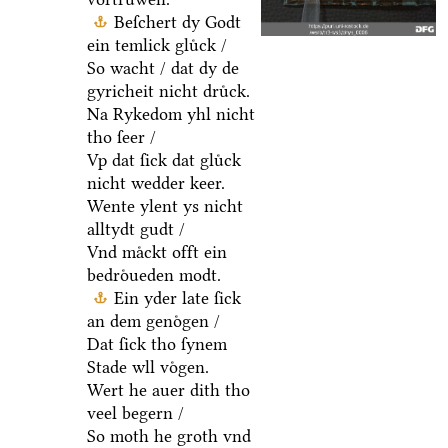
Beſchert dy Godt
ein temlick gluͤck /
So wacht / dat dy de
gyricheit nicht druͤck.
Na Rykedom yhl nicht
tho ſeer /
Vp dat ſick dat gluͤck
nicht wedder keer.
Wente ylent ys nicht
alltydt gudt /
Vnd maͤckt offt ein
bedroͤueden modt.
Ein yder late ſick
an dem genoͤgen /
Dat ſick tho ſynem
Stade wll voͤgen.
Wert he auer dith tho
veel begern /
So moth he groth vnd