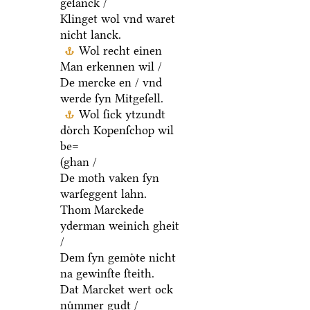
geſanck /
Klinget wol vnd waret
nicht lanck.
Wol recht einen
Man erkennen wil /
De mercke en / vnd
werde ſyn Mitgeſell.
Wol ſick ytzundt
doͤrch Kopenſchop wil
be=
(ghan /
De moth vaken ſyn
warſeggent lahn.
Thom Marckede
yderman weinich gheit
/
Dem ſyn gemoͤte nicht
na gewinſte ſteith.
Dat Marcket wert ock
nuͤmmer gudt /