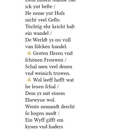
ick ynt beſte /
He neme ynt Huſs
nicht veel Geſte.
Tuͤchtig ehr kricht balt
ein wandel /
De Werldt ys nu vull
van ſoͤlcken handel.
Groten Heren vnd
ſchoͤnen Frouwen /
Schal men veel denen
vnd weinich truwen.
Wol leeff hefft wat
he leuen ſchal /
Dem ys mit einem
Ehewyue wol.
Wente nemandt drecht
ſo hogen modt /
Ein Wyff gifft em
kyues vnd haders