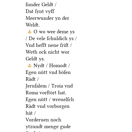
ſunder Geldt /
Dat ſynt vyff
Meerwunder yn der
Weldt.
O wo wee deme ys
/ De vele ſchuldich ys /
Vnd hefft nene friſt /
Weth ock nicht wor
Geldt ys.
Nydt / Homodt /
Egen nuͤtt vnd boͤſen
Raͤdt /
Jeruſalem / Troia vnd
Roma vorſtoͤrt hat.
Egen nuͤtt / wreuelſch
Raͤdt vnd vorborgen
haͤt /
Vorderuen noch
ytzundt menge gude