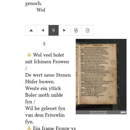
genoch.
Wol
9
5
Wol veel bolet
mit ſchoͤnen Frowen
/
De wert nene Stenen
Huͤſer buwen.
Wente ein ytlick
Boler moth milde
ſyn /
Wil he geleuet ſyn
van dem Froͤuwlin
fyn.
Ein frame Frouw ys