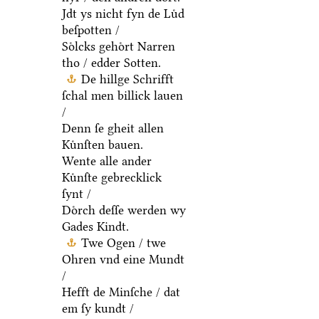
Jdt ys nicht fyn de Luͤd
beſpotten /
Soͤlcks gehoͤrt Narren
tho / edder Sotten.
De hillge Schrifft
ſchal men billick lauen
/
Denn ſe gheit allen
Kuͤnſten bauen.
Wente alle ander
Kuͤnſte gebrecklick
ſynt /
Doͤrch deſſe werden wy
Gades Kindt.
Twe Ogen / twe
Ohren vnd eine Mundt
/
Hefft de Minſche / dat
em ſy kundt /