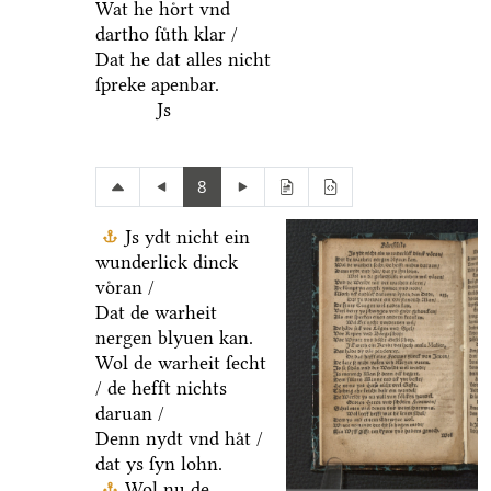
Wat he hoͤrt vnd
dartho ſuͤth klar /
Dat he dat alles nicht
ſpreke apenbar.
Js
8
Js ydt nicht ein
wunderlick dinck
voͤran /
Dat de warheit
nergen blyuen kan.
Wol de warheit ſecht
/ de hefft nichts
daruan /
Denn nydt vnd haͤt /
dat ys ſyn lohn.
Wol nu de