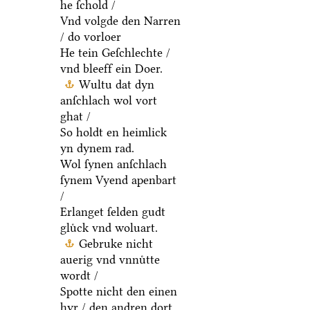
he ſchold /
Vnd volgde den Narren
/ do vorloer
He tein Geſchlechte /
vnd bleeff ein Doer.
Wultu dat dyn
anſchlach wol vort
ghat /
So holdt en heimlick
yn dynem rad.
Wol ſynen anſchlach
ſynem Vyend apenbart
/
Erlanget ſelden gudt
gluͤck vnd woluart.
Gebruke nicht
auerig vnd vnnuͤtte
wordt /
Spotte nicht den einen
hyr / den andren dort.