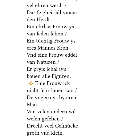
vel ehren werdt /
Dar ſe gheit all vmme
den Herdt.
Ein ehrbar Frouw ys
van ſeden ſchon /
Ein tuͤchtig Frouw ys
eres Mannes Kron.
Vnd eine Frouw eddel
van Naturen /
Er pryſs ſchal ſyn
bauen alle Figuren.
Eine Frouw ick
nicht ſehr lauen kan /
De vngern ys by erem
Man.
Van velen andern wil
weſen geſehen /
Drecht veel Geſmuͤcke
groth vnd klein.