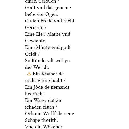
einen Gelouen /
Godt vnd dat gemene
beſte vor Ogen.
Guden Frede vnd recht
Gerichte /
Eine Ele / Mathe vnd
Gewichte.
Eine Muͤnte vnd gudt
Geldt /
So ſtuͤnde ydt wol yn
der Werldt.
Ein Kramer de
nicht gerne luͤcht /
Ein Joͤde de nemandt
bedruͤcht.
Ein Water dat aͤn
ſchaden fluͤth /
Ock ein Wulff de nene
Schape thorith.
Vnd ein Woͤkener