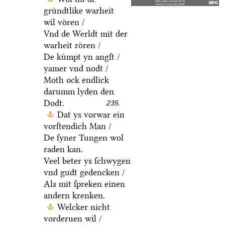
gruͤndtlike warheit
wil voͤren /
Vnd de Werldt mit der
warheit roͤren /
De kuͤmpt yn angſt /
yamer vnd nodt /
Moth ock endlick
darumm lyden den
Dodt.
235.
Dat ys vorwar ein
vorſtendich Man /
De ſyner Tungen wol
raden kan.
Veel beter ys ſchwygen
vnd gudt gedencken /
Als mit ſpreken einen
andern krenken.
Welcker nicht
vorderuen wil /