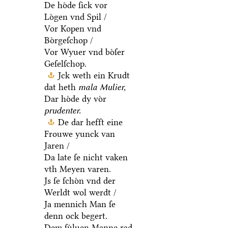
De hoͤde ſick vor
Loͤgen vnd Spil /
Vor Kopen vnd
Boͤrgeſchop /
Vor Wyuer vnd boͤſer
Geſelſchop.
Jck weth ein Krudt
dat heth
mala Mulier,
Dar hoͤde dy voͤr
prudenter.
De dar hefft eine
Frouwe yunck van
Jaren /
Da late ſe nicht vaken
vth Meyen varen.
Js ſe ſchoͤn vnd der
Werldt wol werdt /
Ja mennich Man ſe
denn ock begert.
Dem ſuͤluen Manne rad