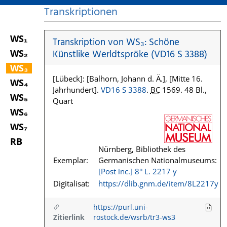
Transkriptionen
WS₁
Transkription von WS₃: Schöne
WS₂
Künstlike Werldtspröke (VD16 S 3388)
WS₃
[Lübeck]: [Balhorn, Johann d. Ä.], [Mitte 16.
WS₄
Jahrhundert].
VD16 S 3388
.
BC
1569. 48 Bl.,
WS₅
Quart
WS₆
WS₇
RB
Nürnberg, Bibliothek des
Exemplar:
Germanischen Nationalmuseums:
[Post inc.] 8° L. 2217 y
Digitalisat:
https://dlib.gnm.de/item/8L2217y
https://purl.uni-
Zitierlink
rostock.de/wsrb/tr3-ws3