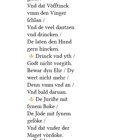
Vnd dat Voͤfftinck
vmm den Vinger
ſchlan /
Vnd de veel dantzen
vnd drincken /
De laten den Hund
gern hincken.
Drinck vnd yth /
Godt nicht vorgith.
Bewar dyn Ehr / Dy
wert nicht mehr /
Denn vmm vnd an /
Vnd bald daruan.
De Juriſte mit
ſynem Boke /
De Joͤde mit ſynem
geſoͤke /
Vnd dat vnder der
Maget voͤrdoke.