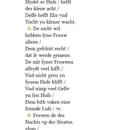
Mydet er Huſs / hefft
des klene acht /
Deſſe hefft Ehr vnd
Tucht yn klener wacht.
De nicht wil
hebben ſyne Frouw
allene /
Dem geſchuͤt recht /
dat ſe werde gemene.
De mit ſyner Frouwen
alltydt veel kifft /
Vnd nicht gern yn
ſynem Huſe blifft /
Vnd nimp veel Geſte
yn ſyn Huſs /
Dem bith vaken eine
froͤmde Luſs / ⁊c.
Fruwen de des
Nachts vp der Straten
ghan /