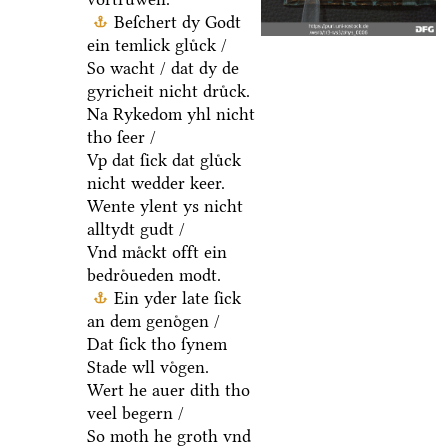
Beſchert dy Godt
ein temlick gluͤck /
So wacht / dat dy de
gyricheit nicht druͤck.
Na Rykedom yhl nicht
tho ſeer /
Vp dat ſick dat gluͤck
nicht wedder keer.
Wente ylent ys nicht
alltydt gudt /
Vnd maͤckt offt ein
bedroͤueden modt.
Ein yder late ſick
an dem genoͤgen /
Dat ſick tho ſynem
Stade wll voͤgen.
Wert he auer dith tho
veel begern /
So moth he groth vnd