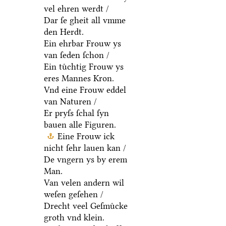
vel ehren werdt /
Dar ſe gheit all vmme
den Herdt.
Ein ehrbar Frouw ys
van ſeden ſchon /
Ein tuͤchtig Frouw ys
eres Mannes Kron.
Vnd eine Frouw eddel
van Naturen /
Er pryſs ſchal ſyn
bauen alle Figuren.
Eine Frouw ick
nicht ſehr lauen kan /
De vngern ys by erem
Man.
Van velen andern wil
weſen geſehen /
Drecht veel Geſmuͤcke
groth vnd klein.