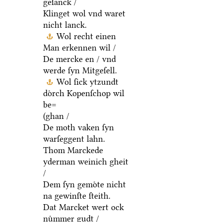
geſanck /
Klinget wol vnd waret
nicht lanck.
Wol recht einen
Man erkennen wil /
De mercke en / vnd
werde ſyn Mitgeſell.
Wol ſick ytzundt
doͤrch Kopenſchop wil
be=
(ghan /
De moth vaken ſyn
warſeggent lahn.
Thom Marckede
yderman weinich gheit
/
Dem ſyn gemoͤte nicht
na gewinſte ſteith.
Dat Marcket wert ock
nuͤmmer gudt /