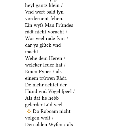
heyl gantz klein /
Vnd wert bald ſyn
vorderuent ſehen.
Ein wyſs Man Fruͤndes
raͤdt nicht voracht /
Wor veel rade ſynt /
dar ys gluͤck vnd
macht.
Wehe dem Heren /
welcker leuer hat /
Einen Pyper / als
einem truͤwen Raͤdt.
De mehr achtet der
Huͤnd vnd Voͤgel ſpeel /
Als dat he hebb
gelerder Luͤd veel.
Do Roboam nicht
volgen wolt /
Den olden Wyſen / als