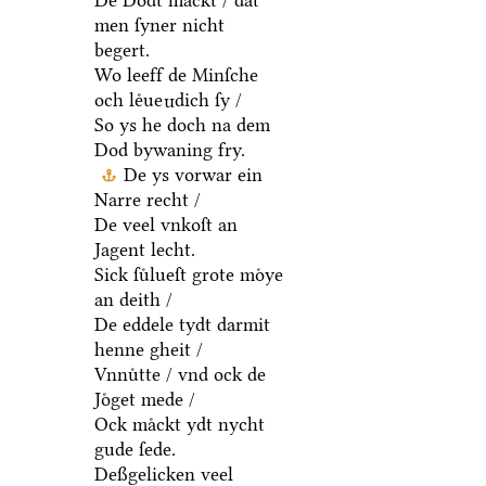
De Dodt maͤckt / dat
men ſyner nicht
begert.
Wo leeff de Minſche
och leͤue
dich ſy /
n
So ys he doch na dem
Dod bywaning fry.
De ys vorwar ein
Narre recht /
De veel vnkoſt an
Jagent lecht.
Sick ſuͤlueſt grote moͤye
an deith /
De eddele tydt darmit
henne gheit /
Vnnuͤtte / vnd ock de
Joͤget mede /
Ock maͤckt ydt nycht
gude ſede.
Deßgelicken veel