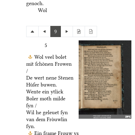
genoch.
Wol
9
5
Wol veel bolet
mit ſchoͤnen Frowen
/
De wert nene Stenen
Huͤſer buwen.
Wente ein ytlick
Boler moth milde
ſyn /
Wil he geleuet ſyn
van dem Froͤuwlin
fyn.
Ein frame Frouw ys