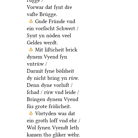
Vorwar dat ſynt dre
vaſte Bruͤgge.
Gude Fruͤnde vnd
ein vorſoͤcht Schwert /
Synt yn noͤden veel
Geldes werdt.
Mit liſticheit brick
dynem Vyend ſyn
vntruͤw /
Darmit ſyne boͤſsheit
dy nicht bring yn ruͤw.
Denn dyne vorluſt /
ſchad / ruͤw vnd leide /
Bringen dynem Vyend
ſuͤs grote froͤlicheit.
Voͤrtyden was dat
ein groth loff vnd ehr /
Wol ſynen Vyendt leth
kamen tho gliker weͤhr.