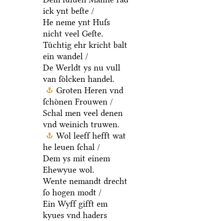
ick ynt beſte /
He neme ynt Huſs
nicht veel Geſte.
Tuͤchtig ehr kricht balt
ein wandel /
De Werldt ys nu vull
van ſoͤlcken handel.
Groten Heren vnd
ſchoͤnen Frouwen /
Schal men veel denen
vnd weinich truwen.
Wol leeff hefft wat
he leuen ſchal /
Dem ys mit einem
Ehewyue wol.
Wente nemandt drecht
ſo hogen modt /
Ein Wyff gifft em
kyues vnd haders