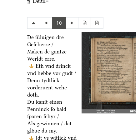
Deſuͤl=
B
10
De ſuͤluigen dre
Geſcherre /
Maken de gantze
Werldt erre.
Eth vnd drinck
vnd hebbe vor gudt /
Denn tydtlick
vorderuent wehe
doth.
Du kanſt einen
Penninck ſo bald
ſparen ſchyr /
Als gewinnen / dat
gloͤue du my.
Jdt ys witlick vnd