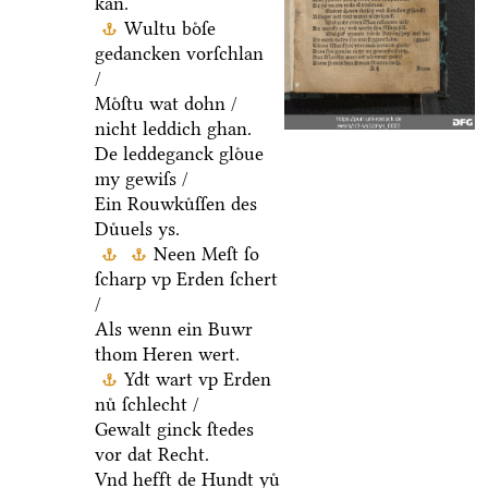
kan.
Wultu boͤſe
gedancken vorſchlan
/
Moͤſtu wat dohn /
nicht leddich ghan.
De leddeganck gloͤue
my gewiſs /
Ein Rouwkuͤſſen des
Duͤuels ys.
Neen Meſt ſo
ſcharp vp Erden ſchert
/
Als wenn ein Buwr
thom Heren wert.
Ydt wart vp Erden
nuͤ ſchlecht /
Gewalt ginck ſtedes
vor dat Recht.
Vnd hefft de Hundt yuͤ