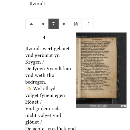
Jtzundt
7
4
Jtzundt wert gelauet
vnd geroͤmpt yn
Krygen /
De ſynen Vyendt kan
vnd weth tho
bedregen.
Wol alltydt
volget ſynem egen
Hoͤuet /
Vnd gudem rade
nicht volget vnd
gloͤuet /
De achtet vp gluͤck vnd