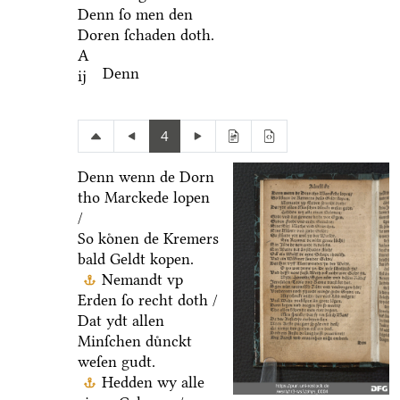
Denn ſo men den
Doren ſchaden doth.
A
Denn
ij
4
Denn wenn de Dorn
tho Marckede lopen
/
So koͤnen de Kremers
bald Geldt kopen.
Nemandt vp
Erden ſo recht doth /
Dat ydt allen
Minſchen duͤnckt
weſen gudt.
Hedden wy alle