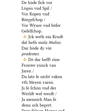
De hoͤde ſick vor
Loͤgen vnd Spil /
Vor Kopen vnd
Boͤrgeſchop /
Vor Wyuer vnd boͤſer
Geſelſchop.
Jck weth ein Krudt
dat heth
mala Mulier,
Dar hoͤde dy voͤr
prudenter.
De dar hefft eine
Frouwe yunck van
Jaren /
Da late ſe nicht vaken
vth Meyen varen.
Js ſe ſchoͤn vnd der
Werldt wol werdt /
Ja mennich Man ſe
denn ock begert.
Dem ſuͤluen Manne rad