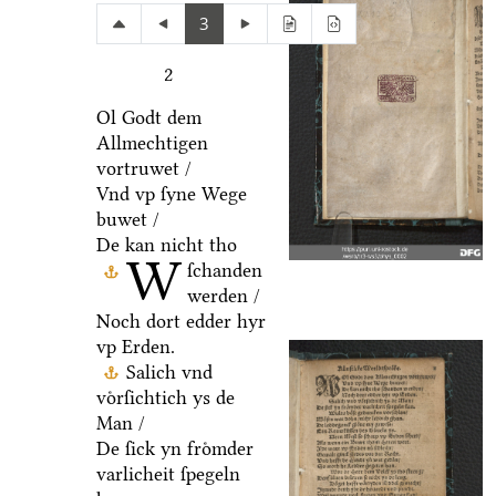
3
2
Ol Godt dem
Allmechtigen
vortruwet /
Vnd vp ſyne Wege
buwet /
De kan nicht tho
W
ſchanden
werden /
Noch dort edder hyr
vp Erden.
Salich vnd
voͤrſichtich ys de
Man /
De ſick yn froͤmder
varlicheit ſpegeln