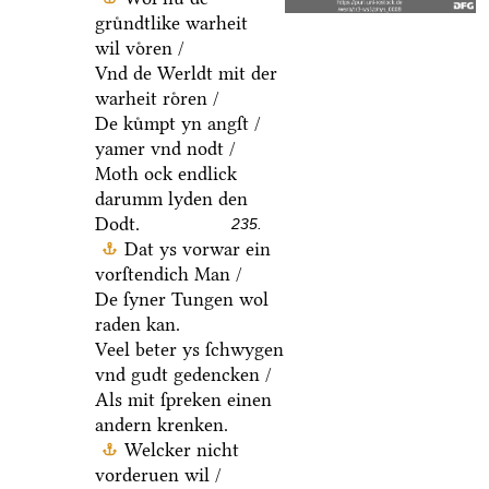
gruͤndtlike warheit
wil voͤren /
Vnd de Werldt mit der
warheit roͤren /
De kuͤmpt yn angſt /
yamer vnd nodt /
Moth ock endlick
darumm lyden den
Dodt.
235.
Dat ys vorwar ein
vorſtendich Man /
De ſyner Tungen wol
raden kan.
Veel beter ys ſchwygen
vnd gudt gedencken /
Als mit ſpreken einen
andern krenken.
Welcker nicht
vorderuen wil /