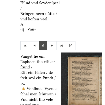
Huͤnd vnd Seydenſpeel
/
Bringen neen nuͤtte /
vnd koſten veel.
A
Van=
iij
6
Vanget he ein
Raphoen tho etliker
ſtund /
Efft ein Haſen / de
ſteit wol ein Pundt /
⁊c.
Vonſoͤnde Vyende
ſchal men ſchuͤwen /
Vnd nicht tho vele
vortruͤwen.