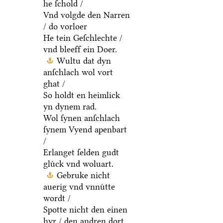
he ſchold /
Vnd volgde den Narren
/ do vorloer
He tein Geſchlechte /
vnd bleeff ein Doer.
Wultu dat dyn
anſchlach wol vort
ghat /
So holdt en heimlick
yn dynem rad.
Wol ſynen anſchlach
ſynem Vyend apenbart
/
Erlanget ſelden gudt
gluͤck vnd woluart.
Gebruke nicht
auerig vnd vnnuͤtte
wordt /
Spotte nicht den einen
hyr / den andren dort.