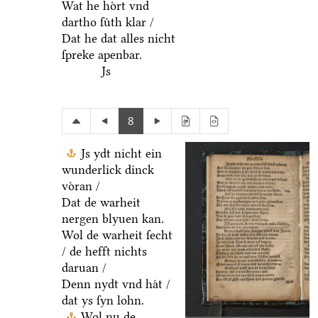
Wat he hoͤrt vnd
dartho ſuͤth klar /
Dat he dat alles nicht
ſpreke apenbar.
Js
8
Js ydt nicht ein
wunderlick dinck
voͤran /
Dat de warheit
nergen blyuen kan.
Wol de warheit ſecht
/ de hefft nichts
daruan /
Denn nydt vnd haͤt /
dat ys ſyn lohn.
Wol nu de