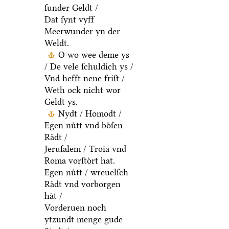
ſunder Geldt /
Dat ſynt vyff
Meerwunder yn der
Weldt.
O wo wee deme ys
/ De vele ſchuldich ys /
Vnd hefft nene friſt /
Weth ock nicht wor
Geldt ys.
Nydt / Homodt /
Egen nuͤtt vnd boͤſen
Raͤdt /
Jeruſalem / Troia vnd
Roma vorſtoͤrt hat.
Egen nuͤtt / wreuelſch
Raͤdt vnd vorborgen
haͤt /
Vorderuen noch
ytzundt menge gude