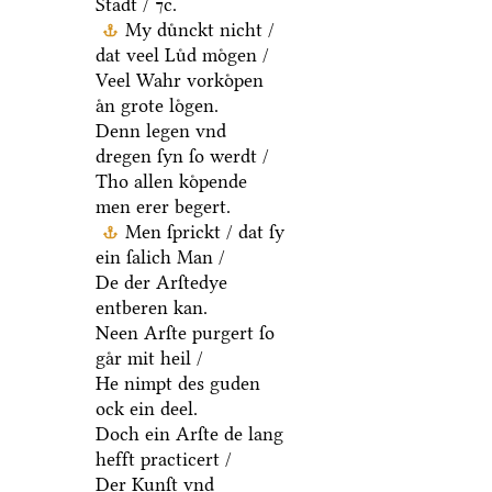
Stadt / ⁊c.
My duͤnckt nicht /
dat veel Luͤd moͤgen /
Veel Wahr vorkoͤpen
aͤn grote loͤgen.
Denn legen vnd
dregen ſyn ſo werdt /
Tho allen koͤpende
men erer begert.
Men ſprickt / dat ſy
ein ſalich Man /
De der Arſtedye
entberen kan.
Neen Arſte purgert ſo
gaͤr mit heil /
He nimpt des guden
ock ein deel.
Doch ein Arſte de lang
hefft practicert /
Der Kunſt vnd