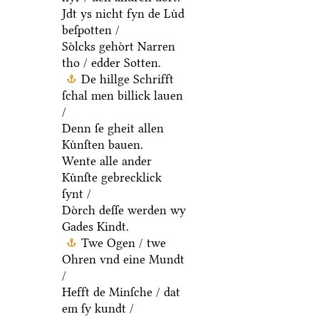
Jdt ys nicht fyn de Luͤd
beſpotten /
Soͤlcks gehoͤrt Narren
tho / edder Sotten.
De hillge Schrifft
ſchal men billick lauen
/
Denn ſe gheit allen
Kuͤnſten bauen.
Wente alle ander
Kuͤnſte gebrecklick
ſynt /
Doͤrch deſſe werden wy
Gades Kindt.
Twe Ogen / twe
Ohren vnd eine Mundt
/
Hefft de Minſche / dat
em ſy kundt /