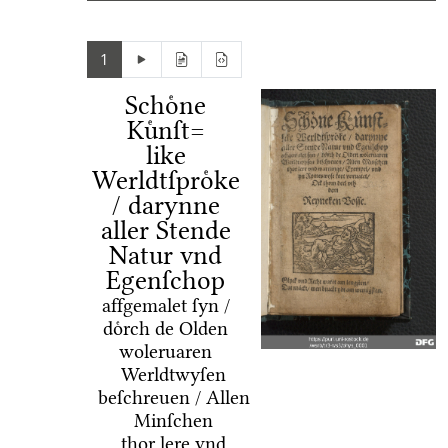
1
Schoͤne
Kuͤnſt=
like
Werldtſproͤke
/ darynne
aller Stende
Natur vnd
Egenſchop
affgemalet ſyn /
doͤrch de Olden
woleruaren
Werldtwyſen
beſchreuen / Allen
Minſchen
thor lere vnd