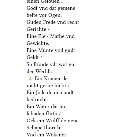
einen Gelouen /
Godt vnd dat gemene
beſte vor Ogen.
Guden Frede vnd recht
Gerichte /
Eine Ele / Mathe vnd
Gewichte.
Eine Muͤnte vnd gudt
Geldt /
So ſtuͤnde ydt wol yn
der Werldt.
Ein Kramer de
nicht gerne luͤcht /
Ein Joͤde de nemandt
bedruͤcht.
Ein Water dat aͤn
ſchaden fluͤth /
Ock ein Wulff de nene
Schape thorith.
Vnd ein Woͤkener