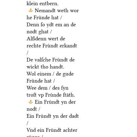
klein entbern.
Nemandt weth wor
he Fruͤnde hat /
Denn ſo ydt em an de
nodt ghat /
Alßdenn wert de
rechte Fruͤndt erkandt
/
De valſche Fruͤndt de
wickt tho handt.
Wol einem / de gude
Fruͤnde hat /
Wee dem / des ſyn
troſt vp Fruͤnde ſtaͤth.
Ein Fruͤndt yn der
nodt /
Ein Fruͤndt yn der dadt
/
Vnd ein Fruͤndt achter
ruͤgge /