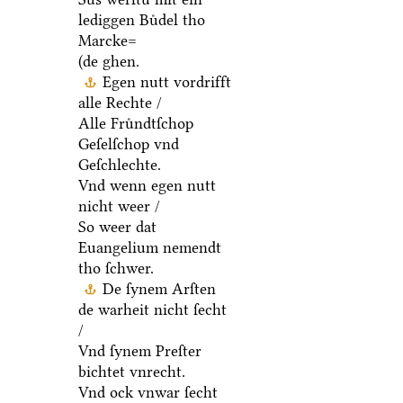
lediggen Buͤdel tho
Marcke=
(de ghen.
Egen nutt vordrifft
alle Rechte /
Alle Fruͤndtſchop
Geſelſchop vnd
Geſchlechte.
Vnd wenn egen nutt
nicht weer /
So weer dat
Euangelium nemendt
tho ſchwer.
De ſynem Arſten
de warheit nicht ſecht
/
Vnd ſynem Preſter
bichtet vnrecht.
Vnd ock vnwar ſecht