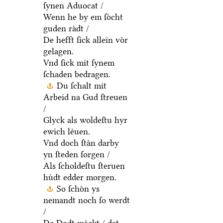
ſynen Aduocat /
Wenn he by em ſoͤcht
guden raͤdt /
De hefft ſick allein voͤr
gelagen.
Vnd ſick mit ſynem
ſchaden bedragen.
Du ſchalt mit
Arbeid na Gud ſtreuen
/
Glyck als woldeſtu hyr
ewich leͤuen.
Vnd doch ſtaͤn darby
yn ſteden ſorgen /
Als ſcholdeſtu ſteruen
huͤdt edder morgen.
So ſchoͤn ys
nemandt noch ſo werdt
/