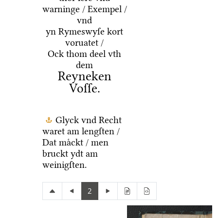
warninge / Exempel /
vnd
yn Rymeswyſe kort
voruatet /
Ock thom deel vth
dem
Reyneken
Voſſe.
Glyck vnd Recht
waret am lengſten /
Dat maͤckt / men
bruckt ydt am
weinigſten.
2