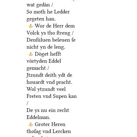
wat gedaͤn /
So moth he Ledder
gegeten han.
Wor de Herr dem
Volck ys tho ſtreng /
Denſuͤluen beleuen ſe
nicht yn de leng.
Doͤget hefft
voͤrtyden Eddel
gemacht /
Jtzundt deith ydt de
houardt vnd pracht.
Wol ytzundt veel
Freten vnd Supen kan
/
De ys nu ein recht
Eddelman.
Groter Heren
thoſag vnd Lercken