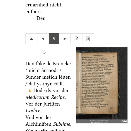
eruarnheit nicht
entbert.
Den
5
3
Den ſoͤke de Krancke
/ nicht aͤn nodt /
Sunder metich leͤuen
/ dat ys myn raͤdt.
Hoͤde dy vor der
Medicorum Recipe,
Vor der Juriſten
Codice,
Vnd vor der
Alchimiſten
Sublime,
Suͤs werſtu mit ein