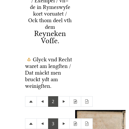
/ Exempel / vn=
de in Rymeswyſe
kort voruatet /
Ock thom deel vth
dem
Reyneken
Voſſe.
Glyck vnd Recht
waret am lengſten /
Dat maͤckt men
bruckt ydt am
weinigſten.
2
3