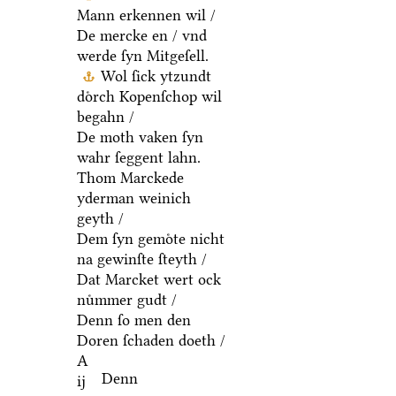
Mann erkennen wil /
De mercke en / vnd
werde ſyn Mitgeſell.
Wol ſick ytzundt
doͤrch Kopenſchop wil
begahn /
De moth vaken ſyn
wahr ſeggent lahn.
Thom Marckede
yderman weinich
geyth /
Dem ſyn gemoͤte nicht
na gewinſte ſteyth /
Dat Marcket wert ock
nuͤmmer gudt /
Denn ſo men den
Doren ſchaden doeth /
A
Denn
ij