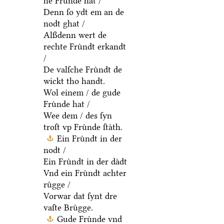
he Fruͤnde hat /
Denn ſo ydt em an de
nodt ghat /
Alßdenn wert de
rechte Fruͤndt erkandt
/
De valſche Fruͤndt de
wickt tho handt.
Wol einem / de gude
Fruͤnde hat /
Wee dem / des ſyn
troſt vp Fruͤnde ſtaͤth.
Ein Fruͤndt in der
nodt /
Ein Fruͤndt in der daͤdt
Vnd ein Fruͤndt achter
ruͤgge /
Vorwar dat ſynt dre
vaſte Bruͤgge.
Gude Fruͤnde vnd