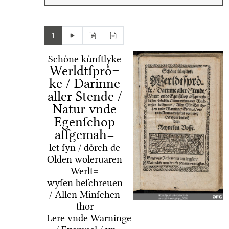
1
Schoͤne kuͤnſtlyke
Werldtſproͤ=
ke / Darinne
aller Stende /
Natur vnde
Egenſchop
affgemah=
let ſyn / doͤrch de
Olden woleruaren
Werlt=
wyſen beſchreuen
/ Allen Minſchen
thor
Lere vnde Warninge