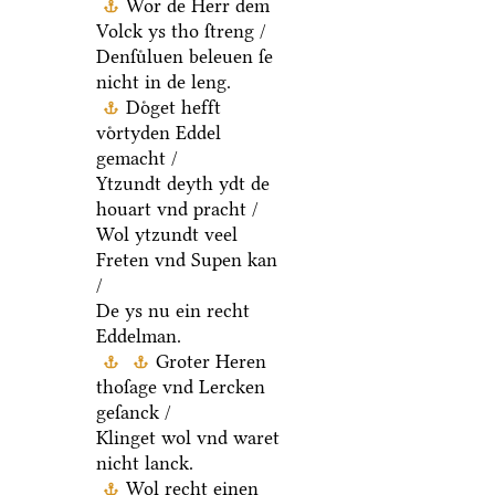
Wor de Herr dem
Volck ys tho ſtreng /
Denſuͤluen beleuen ſe
nicht in de leng.
Doͤget hefft
voͤrtyden Eddel
gemacht /
Ytzundt deyth ydt de
houart vnd pracht /
Wol ytzundt veel
Freten vnd Supen kan
/
De ys nu ein recht
Eddelman.
Groter Heren
thoſage vnd Lercken
geſanck /
Klinget wol vnd waret
nicht lanck.
Wol recht einen