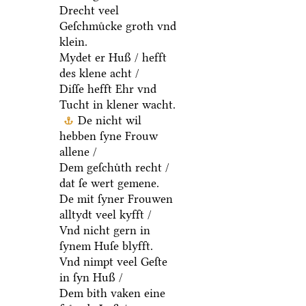
Drecht veel
Geſchmuͤcke groth vnd
klein.
Mydet er Huß / hefft
des klene acht /
Diſſe hefft Ehr vnd
Tucht in klener wacht.
De nicht wil
hebben ſyne Frouw
allene /
Dem geſchuͤth recht /
dat ſe wert gemene.
De mit ſyner Frouwen
alltydt veel kyfft /
Vnd nicht gern in
ſynem Huſe blyfft.
Vnd nimpt veel Geſte
in ſyn Huß /
Dem bith vaken eine