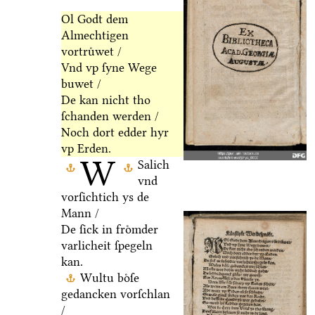
Ol Godt dem
Almechtigen
vortruͤwet /
Vnd vp ſyne Wege
buwet /
De kan nicht tho
ſchanden werden /
Noch dort edder hyr
vp Erden.
W
Salich
vnd
vorſichtich ys de
Mann /
De ſick in froͤmder
varlicheit ſpegeln
kan.
Wultu boͤſe
gedancken vorſchlan
/