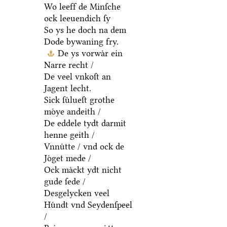
Wo leeff de Minſche
ock leeuendich ſy
So ys he doch na dem
Dode bywaning fry.
De ys vorwaͤr ein
Narre recht /
De veel vnkoſt an
Jagent lecht.
Sick ſuͤlueſt grothe
moͤye andeith /
De eddele tydt darmit
henne geith /
Vnnuͤtte / vnd ock de
Joͤget mede /
Ock maͤckt ydt nicht
gude ſede /
Desgelycken veel
Huͤndt vnd Seydenſpeel
/