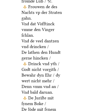
froͤmde Luß / ⁊c.
Frouwen de des
Nachts vp der Straten
gahn.
Vnd dat Voͤfftinck
vmme den Vinger
ſchlan.
Vnd de veel dantzen
vnd drincken /
De lathen den Hundt
gerne hincken /
Drinck vnd yth /
Godt nicht vorgith /
Bewahr dyn Ehr / dy
wert nicht mehr /
Denn vmm vnd an /
Vnd bald daruan.
De Juriſte mit
ſynem Boke /
De Joͤde mit ſynem