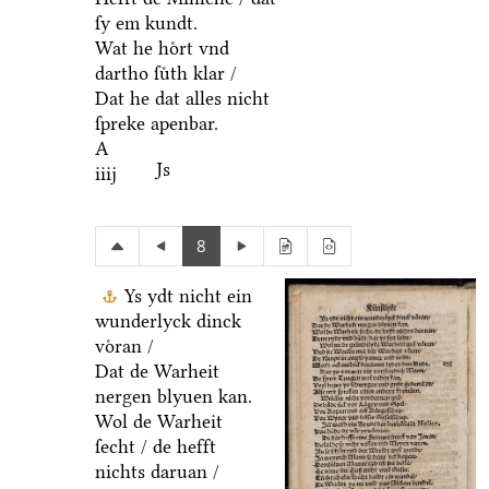
ſy em kundt.
Wat he hoͤrt vnd
dartho ſuͤth klar /
Dat he dat alles nicht
ſpreke apenbar.
A
Js
iiij
8
Ys ydt nicht ein
wunderlyck dinck
voͤran /
Dat de Warheit
nergen blyuen kan.
Wol de Warheit
ſecht / de hefft
nichts daruan /