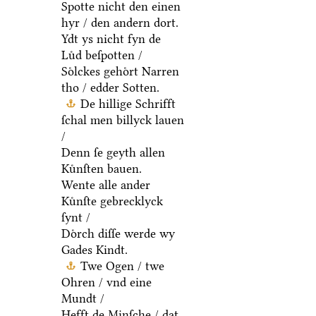
Spotte nicht den einen
hyr / den andern dort.
Ydt ys nicht fyn de
Luͤd beſpotten /
Soͤlckes gehoͤrt Narren
tho / edder Sotten.
De hillige Schrifft
ſchal men billyck lauen
/
Denn ſe geyth allen
Kuͤnſten bauen.
Wente alle ander
Kuͤnſte gebrecklyck
ſynt /
Doͤrch diſſe werde wy
Gades Kindt.
Twe Ogen / twe
Ohren / vnd eine
Mundt /
Hefft de Minſche / dat