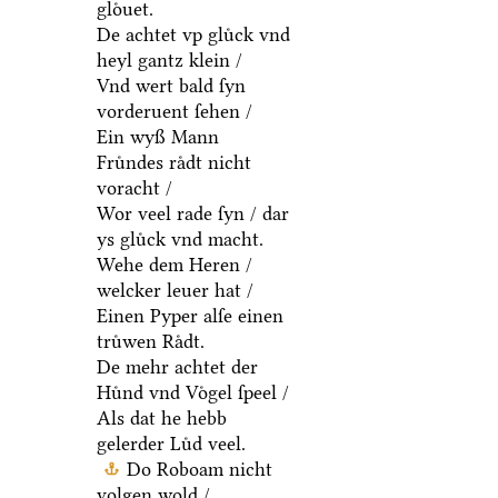
gloͤuet.
De achtet vp gluͤck vnd
heyl gantz klein /
Vnd wert bald ſyn
vorderuent ſehen /
Ein wyß Mann
Fruͤndes raͤdt nicht
voracht /
Wor veel rade ſyn / dar
ys gluͤck vnd macht.
Wehe dem Heren /
welcker leuer hat /
Einen Pyper alſe einen
truͤwen Raͤdt.
De mehr achtet der
Huͤnd vnd Voͤgel ſpeel /
Als dat he hebb
gelerder Luͤd veel.
Do Roboam nicht
volgen wold /