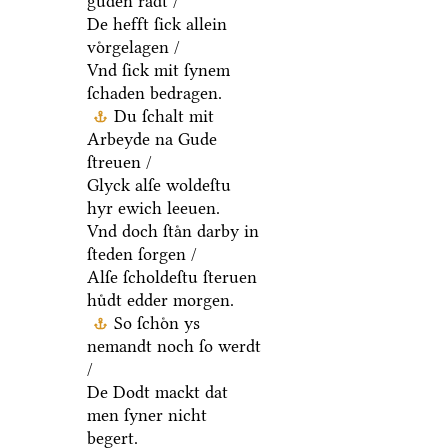
guden raͤdt /
De hefft ſick allein
voͤrgelagen /
Vnd ſick mit ſynem
ſchaden bedragen.
Du ſchalt mit
Arbeyde na Gude
ſtreuen /
Glyck alſe woldeſtu
hyr ewich leeuen.
Vnd doch ſtaͤn darby in
ſteden ſorgen /
Alſe ſcholdeſtu ſteruen
huͤdt edder morgen.
So ſchoͤn ys
nemandt noch ſo werdt
/
De Dodt mackt dat
men ſyner nicht
begert.