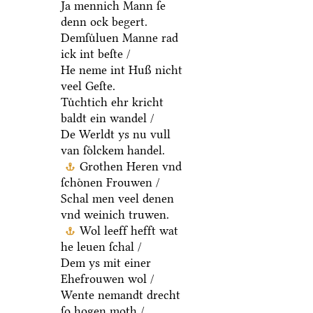
Ja mennich Mann ſe
denn ock begert.
Demſuͤluen Manne rad
ick int beſte /
He neme int Huß nicht
veel Geſte.
Tuͤchtich ehr kricht
baldt ein wandel /
De Werldt ys nu vull
van ſoͤlckem handel.
Grothen Heren vnd
ſchoͤnen Frouwen /
Schal men veel denen
vnd weinich truwen.
Wol leeff hefft wat
he leuen ſchal /
Dem ys mit einer
Ehefrouwen wol /
Wente nemandt drecht
ſo hogen moth /