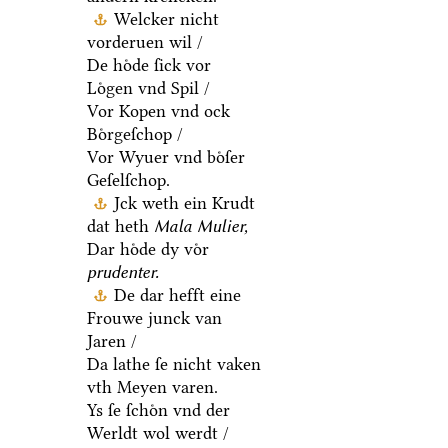
Welcker nicht
vorderuen wil /
De hoͤde ſick vor
Loͤgen vnd Spil /
Vor Kopen vnd ock
Boͤrgeſchop /
Vor Wyuer vnd boͤſer
Geſelſchop.
Jck weth ein Krudt
dat heth
Mala Mulier,
Dar hoͤde dy voͤr
prudenter.
De dar hefft eine
Frouwe junck van
Jaren /
Da lathe ſe nicht vaken
vth Meyen varen.
Ys ſe ſchoͤn vnd der
Werldt wol werdt /