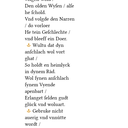
Den olden Wyſen / alſe
he ſchold.
Vnd volgde den Narren
/ do vorloer
He tein Geſchlechte /
vnd bleeff ein Doer.
Wultu dat dyn
anſchlach wol vort
ghat /
So holdt en heimlyck
in dynem Raͤd.
Wol ſynen anſchlach
ſynem Vyende
apenbart /
Erlanget ſelden gudt
gluͤck vnd woluart.
Gebruke nicht
auerig vnd vnnuͤtte
wordt /