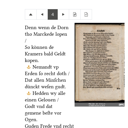
4
Denn wenn de Dorn
tho Marckede lopen
/
So koͤnnen de
Kramers bald Geldt
kopen.
Nemandt vp
Erden ſo recht doth /
Dat allen Minſchen
duͤnckt weſen gudt.
Hedden wy alle
einen Gelouen /
Godt vnd dat
gemene beſte vor
Ogen.
Guden Frede vnd recht