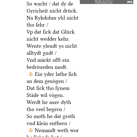
So wacht / dat dy de
Gyricheit nicht druͤck.
Na Rykdohm yhl nicht
tho ſehr /
Vp dat ſick dat Gluͤck
nicht wedder kehr.
Wente ylendt ys nicht
alltydt gudt /
Vnd maͤckt offt ein
bedroͤueden modt.
Ein yder lathe ſick
an dem genoͤgen /
Dat ſick tho ſynem
Staͤde wil voͤgen.
Werdt he auer dyth
tho veel begern /
So moth he dat groth
vnd klein entbern /
Nemandt weth wor