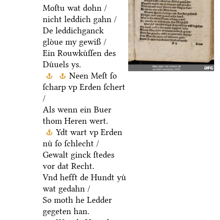
Moſtu wat dohn /
nicht leddich gahn /
De leddichganck
gloͤue my gewiß /
Ein Rouwkuͤſſen des
Duͤuels ys.
Neen Meſt ſo
ſcharp vp Erden ſchert
/
Als wenn ein Buer
thom Heren wert.
Ydt wart vp Erden
nuͤ ſo ſchlecht /
Gewalt ginck ſtedes
vor dat Recht.
Vnd hefft de Hundt yuͤ
wat gedahn /
So moth he Ledder
gegeten han.