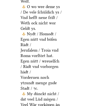
Welt.
O wo wee deme ys
/ De vele ſchuͤldich ys /
Vnd hefft nene friſt /
Weth ock nicht wor
Geldt ys.
Nydt / Homodt /
Egen nuͤtt vnd boͤſen
Raͤdt /
Jeruſalem / Troia vnd
Roma vorſtoͤrt hat.
Egen nuͤtt / wreuelſch
/ Raͤdt vnd vorborgen
haͤdt /
Vorderuen noch
ytzundt menge gude
Stadt / ⁊c.
My duͤnckt nicht /
dat veel Luͤd moͤgen /
Veel Waͤr vorkoͤpen aͤn