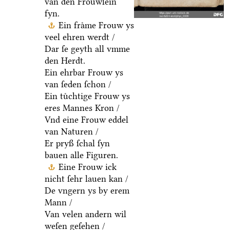
van den Froͤuwlein
fyn.
Ein fraͤme Frouw ys
veel ehren werdt /
Dar ſe geyth all vmme
den Herdt.
Ein ehrbar Frouw ys
van ſeden ſchon /
Ein tuͤchtige Frouw ys
eres Mannes Kron /
Vnd eine Frouw eddel
van Naturen /
Er pryß ſchal ſyn
bauen alle Figuren.
Eine Frouw ick
nicht ſehr lauen kan /
De vngern ys by erem
Mann /
Van velen andern wil
weſen geſehen /