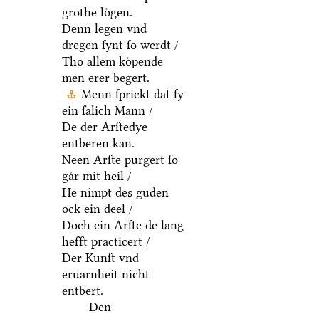
grothe loͤgen.
Denn legen vnd
dregen ſynt ſo werdt /
Tho allem koͤpende
men erer begert.
Menn ſprickt dat ſy
ein ſalich Mann /
De der Arſtedye
entberen kan.
Neen Arſte purgert ſo
gaͤr mit heil /
He nimpt des guden
ock ein deel /
Doch ein Arſte de lang
hefft practicert /
Der Kunſt vnd
eruarnheit nicht
entbert.
Den