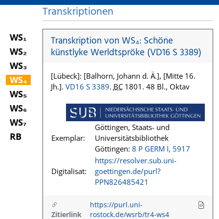
Transkriptionen
WS₁
Transkription von WS₄: Schöne
WS₂
künstlyke Werldtspröke (VD16 S 3389)
WS₃
[Lübeck]: [Balhorn, Johann d. Ä.], [Mitte 16.
WS₄
Jh.].
VD16 S 3389
.
BC
1801. 48 Bl., Oktav
WS₅
WS₆
WS₇
Göttingen, Staats- und
RB
Exemplar:
Universitätsbibliothek
Göttingen:
8 P GERM I, 5917
https://resolver.sub.uni-
Digitalisat:
goettingen.de/purl?
PPN826485421
https://purl.uni-
Zitierlink
rostock.de/wsrb/tr4-ws4