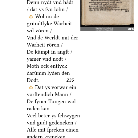
Denn nydt vnd haͤdt
/ dat ys ſyn lohn /
Wol nu de
gruͤndtlyke Warheit
wil voͤren /
Vnd de Werldt mit der
Warheit roͤren /
De kuͤmpt in angſt /
yamer vnd nodt /
Moth ock entlyck
daruͤmm lyden den
Dodt.
235
Dat ys vorwar ein
vorſtendich Mann /
De ſyner Tungen wol
raden kan.
Veel beter ys ſchwygen
vnd gudt gedencken /
Alſe mit ſpreken einen
andern krencken.