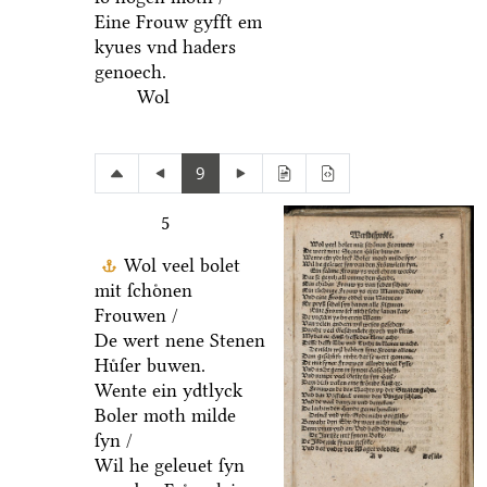
Eine Frouw gyfft em
kyues vnd haders
genoech.
Wol
9
5
Wol veel bolet
mit ſchoͤnen
Frouwen /
De wert nene Stenen
Huͤſer buwen.
Wente ein ydtlyck
Boler moth milde
ſyn /
Wil he geleuet ſyn