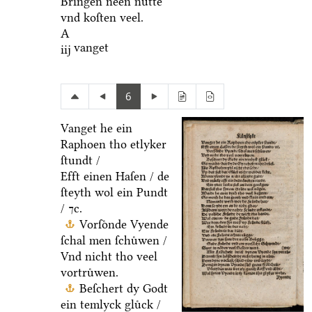
Bringen neen nuͤtte
vnd koſten veel.
A
vanget
iij
6
Vanget he ein
Raphoen tho etlyker
ſtundt /
Efft einen Haſen / de
ſteyth wol ein Pundt
/ ⁊c.
Vorſoͤnde Vyende
ſchal men ſchuͤwen /
Vnd nicht tho veel
vortruͤwen.
Beſchert dy Godt
ein temlyck gluͤck /