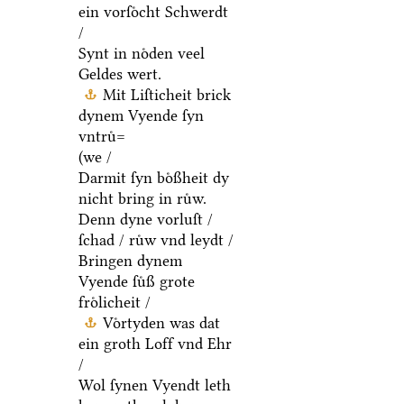
ein vorſoͤcht Schwerdt
/
Synt in noͤden veel
Geldes wert.
Mit Liſticheit brick
dynem Vyende ſyn
vntruͤ=
(we /
Darmit ſyn boͤßheit dy
nicht bring in ruͤw.
Denn dyne vorluſt /
ſchad / ruͤw vnd leydt /
Bringen dynem
Vyende ſuͤß grote
froͤlicheit /
Voͤrtyden was dat
ein groth Loff vnd Ehr
/
Wol ſynen Vyendt leth