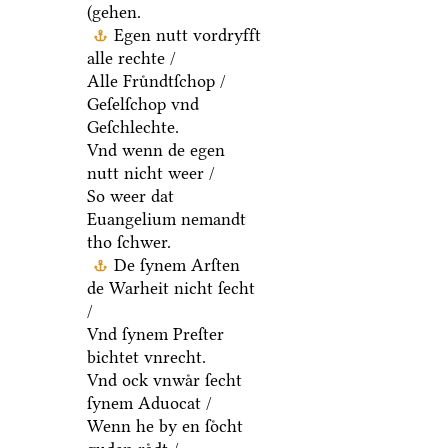
(gehen.
Egen nutt vordryfft
alle rechte /
Alle Fruͤndtſchop /
Geſelſchop vnd
Geſchlechte.
Vnd wenn de egen
nutt nicht weer /
So weer dat
Euangelium nemandt
tho ſchwer.
De ſynem Arſten
de Warheit nicht ſecht
/
Vnd ſynem Preſter
bichtet vnrecht.
Vnd ock vnwaͤr ſecht
ſynem Aduocat /
Wenn he by en ſoͤcht