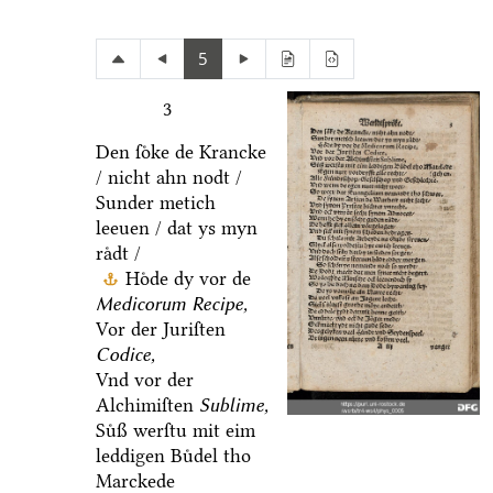
5
3
Den ſoͤke de Krancke
/ nicht ahn nodt /
Sunder metich
leeuen / dat ys myn
raͤdt /
Hoͤde dy vor de
Medicorum Recipe,
Vor der Juriſten
Codice,
Vnd vor der
Alchimiſten
Sublime,
Suͤß werſtu mit eim
leddigen Buͤdel tho
Marckede