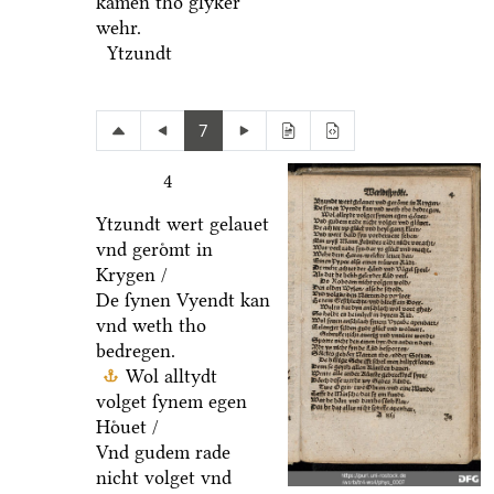
kamen tho glyker
wehr.
Ytzundt
7
4
Ytzundt wert gelauet
vnd geroͤmt in
Krygen /
De ſynen Vyendt kan
vnd weth tho
bedregen.
Wol alltydt
volget ſynem egen
Hoͤuet /
Vnd gudem rade
nicht volget vnd