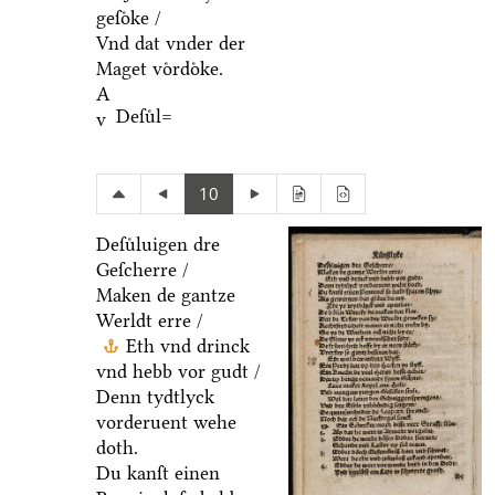
geſoͤke /
Vnd dat vnder der
Maget voͤrdoͤke.
A
Deſuͤl=
v
10
Deſuͤluigen dre
Geſcherre /
Maken de gantze
Werldt erre /
Eth vnd drinck
vnd hebb vor gudt /
Denn tydtlyck
vorderuent wehe
doth.
Du kanſt einen