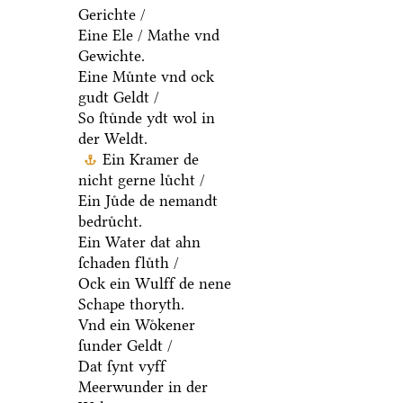
Gerichte /
Eine Ele / Mathe vnd
Gewichte.
Eine Muͤnte vnd ock
gudt Geldt /
So ſtuͤnde ydt wol in
der Weldt.
Ein Kramer de
nicht gerne luͤcht /
Ein Juͤde de nemandt
bedruͤcht.
Ein Water dat ahn
ſchaden fluͤth /
Ock ein Wulff de nene
Schape thoryth.
Vnd ein Woͤkener
ſunder Geldt /
Dat ſynt vyff
Meerwunder in der