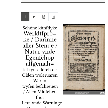
1
Schoͤne kuͤnſtlyke
Werldtſproͤ=
ke / Darinne
aller Stende /
Natur vnde
Egenſchop
affgemah=
let ſyn / doͤrch de
Olden woleruaren
Werlt=
wyſen beſchreuen
/ Allen Minſchen
thor
Lere vnde Warninge