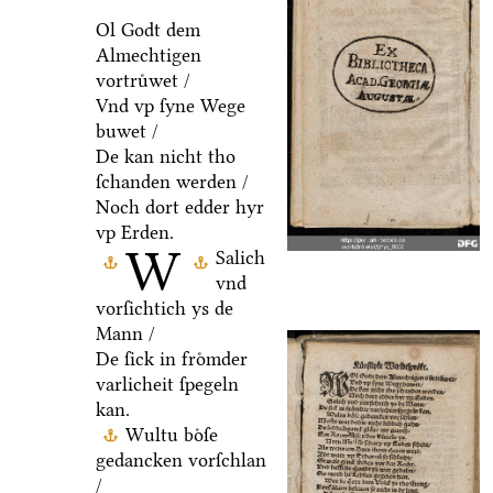
Ol Godt dem
Almechtigen
vortruͤwet /
Vnd vp ſyne Wege
buwet /
De kan nicht tho
ſchanden werden /
Noch dort edder hyr
vp Erden.
W
Salich
vnd
vorſichtich ys de
Mann /
De ſick in froͤmder
varlicheit ſpegeln
kan.
Wultu boͤſe
gedancken vorſchlan
/