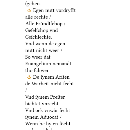
(gehen.
Egen nutt vordryfft
alle rechte /
Alle Fruͤndtſchop /
Geſelſchop vnd
Geſchlechte.
Vnd wenn de egen
nutt nicht weer /
So weer dat
Euangelium nemandt
tho ſchwer.
De ſynem Arſten
de Warheit nicht ſecht
/
Vnd ſynem Preſter
bichtet vnrecht.
Vnd ock vnwaͤr ſecht
ſynem Aduocat /
Wenn he by en ſoͤcht