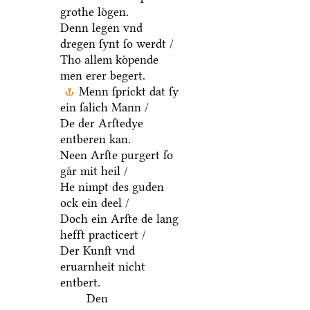
grothe loͤgen.
Denn legen vnd
dregen ſynt ſo werdt /
Tho allem koͤpende
men erer begert.
Menn ſprickt dat ſy
ein ſalich Mann /
De der Arſtedye
entberen kan.
Neen Arſte purgert ſo
gaͤr mit heil /
He nimpt des guden
ock ein deel /
Doch ein Arſte de lang
hefft practicert /
Der Kunſt vnd
eruarnheit nicht
entbert.
Den