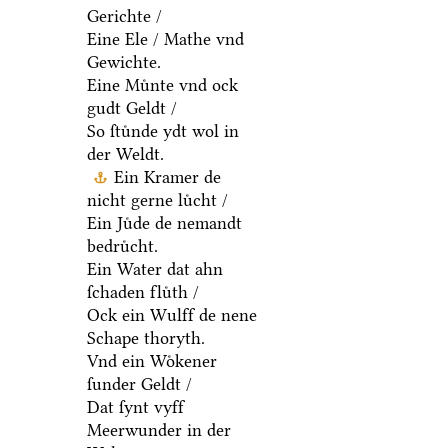
Gerichte /
Eine Ele / Mathe vnd
Gewichte.
Eine Muͤnte vnd ock
gudt Geldt /
So ſtuͤnde ydt wol in
der Weldt.
Ein Kramer de
nicht gerne luͤcht /
Ein Juͤde de nemandt
bedruͤcht.
Ein Water dat ahn
ſchaden fluͤth /
Ock ein Wulff de nene
Schape thoryth.
Vnd ein Woͤkener
ſunder Geldt /
Dat ſynt vyff
Meerwunder in der