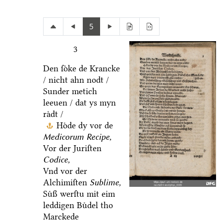
5
3
Den ſoͤke de Krancke
/ nicht ahn nodt /
Sunder metich
leeuen / dat ys myn
raͤdt /
Hoͤde dy vor de
Medicorum Recipe,
Vor der Juriſten
Codice,
Vnd vor der
Alchimiſten
Sublime,
Suͤß werſtu mit eim
leddigen Buͤdel tho
Marckede