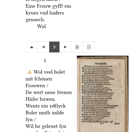
Eine Frouw gyfft em
kyues vnd haders
genoech.
Wol
9
5
Wol veel bolet
mit ſchoͤnen
Frouwen /
De wert nene Stenen
Huͤſer buwen.
Wente ein ydtlyck
Boler moth milde
ſyn /
Wil he geleuet ſyn