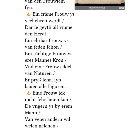
van den Froͤuwlein
fyn.
Ein fraͤme Frouw ys
veel ehren werdt /
Dar ſe geyth all vmme
den Herdt.
Ein ehrbar Frouw ys
van ſeden ſchon /
Ein tuͤchtige Frouw ys
eres Mannes Kron /
Vnd eine Frouw eddel
van Naturen /
Er pryß ſchal ſyn
bauen alle Figuren.
Eine Frouw ick
nicht ſehr lauen kan /
De vngern ys by erem
Mann /
Van velen andern wil
weſen geſehen /