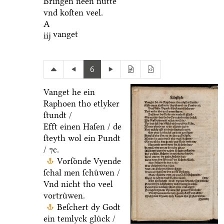
Bringen neen nuͤtte
vnd koſten veel.
A
vanget
iij
6
Vanget he ein
Raphoen tho etlyker
ſtundt /
Efft einen Haſen / de
ſteyth wol ein Pundt
/ ⁊c.
Vorſoͤnde Vyende
ſchal men ſchuͤwen /
Vnd nicht tho veel
vortruͤwen.
Beſchert dy Godt
ein temlyck gluͤck /