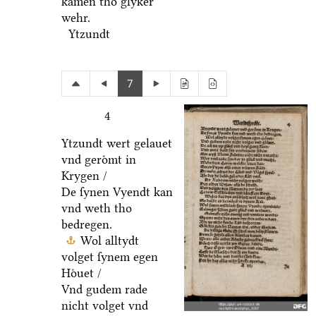
kamen tho glyker
wehr.
Ytzundt
7
4
Ytzundt wert gelauet
vnd geroͤmt in
Krygen /
De ſynen Vyendt kan
vnd weth tho
bedregen.
Wol alltydt
volget ſynem egen
Hoͤuet /
Vnd gudem rade
nicht volget vnd