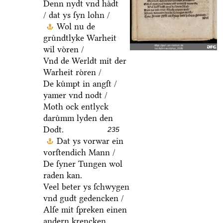
Denn nydt vnd haͤdt
/ dat ys ſyn lohn /
Wol nu de
gruͤndtlyke Warheit
wil voͤren /
Vnd de Werldt mit der
Warheit roͤren /
De kuͤmpt in angſt /
yamer vnd nodt /
Moth ock entlyck
daruͤmm lyden den
Dodt.
235
Dat ys vorwar ein
vorſtendich Mann /
De ſyner Tungen wol
raden kan.
Veel beter ys ſchwygen
vnd gudt gedencken /
Alſe mit ſpreken einen
andern krencken.