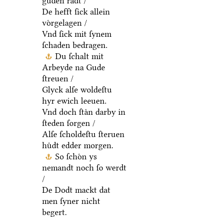
guden raͤdt /
De hefft ſick allein
voͤrgelagen /
Vnd ſick mit ſynem
ſchaden bedragen.
Du ſchalt mit
Arbeyde na Gude
ſtreuen /
Glyck alſe woldeſtu
hyr ewich leeuen.
Vnd doch ſtaͤn darby in
ſteden ſorgen /
Alſe ſcholdeſtu ſteruen
huͤdt edder morgen.
So ſchoͤn ys
nemandt noch ſo werdt
/
De Dodt mackt dat
men ſyner nicht
begert.