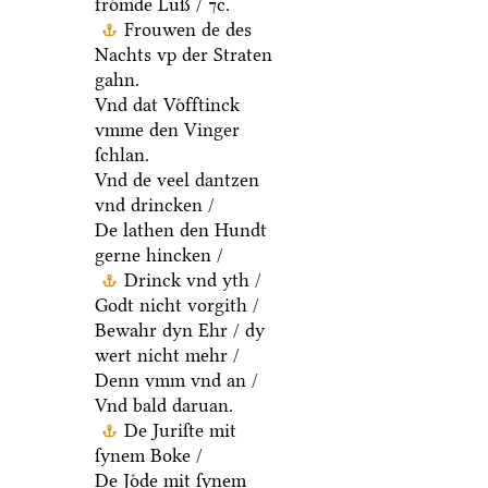
froͤmde Luß / ⁊c.
Frouwen de des
Nachts vp der Straten
gahn.
Vnd dat Voͤfftinck
vmme den Vinger
ſchlan.
Vnd de veel dantzen
vnd drincken /
De lathen den Hundt
gerne hincken /
Drinck vnd yth /
Godt nicht vorgith /
Bewahr dyn Ehr / dy
wert nicht mehr /
Denn vmm vnd an /
Vnd bald daruan.
De Juriſte mit
ſynem Boke /
De Joͤde mit ſynem