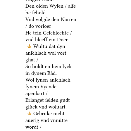
Den olden Wyſen / alſe
he ſchold.
Vnd volgde den Narren
/ do vorloer
He tein Geſchlechte /
vnd bleeff ein Doer.
Wultu dat dyn
anſchlach wol vort
ghat /
So holdt en heimlyck
in dynem Raͤd.
Wol ſynen anſchlach
ſynem Vyende
apenbart /
Erlanget ſelden gudt
gluͤck vnd woluart.
Gebruke nicht
auerig vnd vnnuͤtte
wordt /