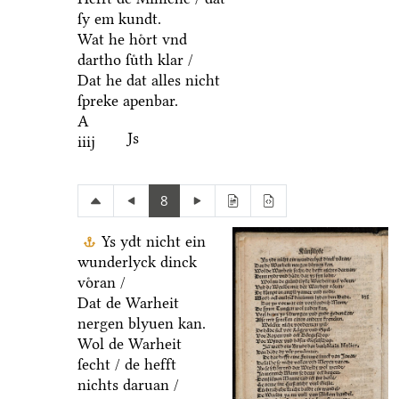
ſy em kundt.
Wat he hoͤrt vnd
dartho ſuͤth klar /
Dat he dat alles nicht
ſpreke apenbar.
A
Js
iiij
8
Ys ydt nicht ein
wunderlyck dinck
voͤran /
Dat de Warheit
nergen blyuen kan.
Wol de Warheit
ſecht / de hefft
nichts daruan /