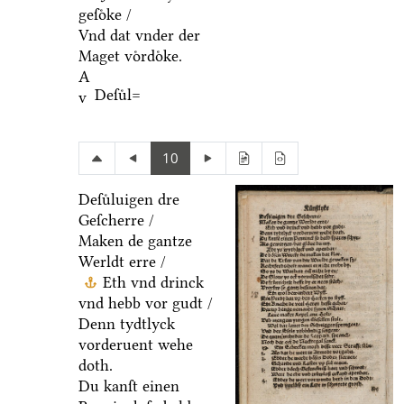
geſoͤke /
Vnd dat vnder der
Maget voͤrdoͤke.
A
Deſuͤl=
v
10
Deſuͤluigen dre
Geſcherre /
Maken de gantze
Werldt erre /
Eth vnd drinck
vnd hebb vor gudt /
Denn tydtlyck
vorderuent wehe
doth.
Du kanſt einen