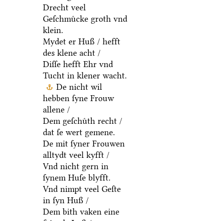
Drecht veel
Geſchmuͤcke groth vnd
klein.
Mydet er Huß / hefft
des klene acht /
Diſſe hefft Ehr vnd
Tucht in klener wacht.
De nicht wil
hebben ſyne Frouw
allene /
Dem geſchuͤth recht /
dat ſe wert gemene.
De mit ſyner Frouwen
alltydt veel kyfft /
Vnd nicht gern in
ſynem Huſe blyfft.
Vnd nimpt veel Geſte
in ſyn Huß /
Dem bith vaken eine