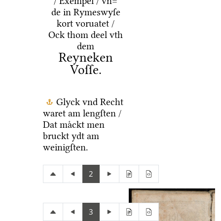
/ Exempel / vn=
de in Rymeswyſe
kort voruatet /
Ock thom deel vth
dem
Reyneken
Voſſe.
Glyck vnd Recht
waret am lengſten /
Dat maͤckt men
bruckt ydt am
weinigſten.
2
3