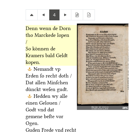
4
Denn wenn de Dorn
tho Marckede lopen
/
So koͤnnen de
Kramers bald Geldt
kopen.
Nemandt vp
Erden ſo recht doth /
Dat allen Minſchen
duͤnckt weſen gudt.
Hedden wy alle
einen Gelouen /
Godt vnd dat
gemene beſte vor
Ogen.
Guden Frede vnd recht