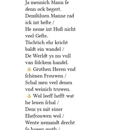
Ja mennich Mann ſe
denn ock begert.
Demſuͤluen Manne rad
ick int beſte /
He neme int Huß nicht
veel Geſte.
Tuͤchtich ehr kricht
baldt ein wandel /
De Werldt ys nu vull
van ſoͤlckem handel.
Grothen Heren vnd
ſchoͤnen Frouwen /
Schal men veel denen
vnd weinich truwen.
Wol leeff hefft wat
he leuen ſchal /
Dem ys mit einer
Ehefrouwen wol /
Wente nemandt drecht
ſo hogen moth /