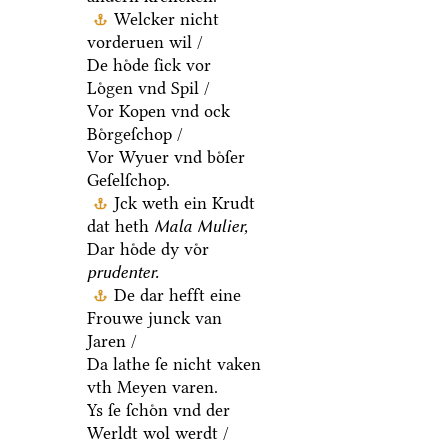
Welcker nicht
vorderuen wil /
De hoͤde ſick vor
Loͤgen vnd Spil /
Vor Kopen vnd ock
Boͤrgeſchop /
Vor Wyuer vnd boͤſer
Geſelſchop.
Jck weth ein Krudt
dat heth
Mala Mulier,
Dar hoͤde dy voͤr
prudenter.
De dar hefft eine
Frouwe junck van
Jaren /
Da lathe ſe nicht vaken
vth Meyen varen.
Ys ſe ſchoͤn vnd der
Werldt wol werdt /