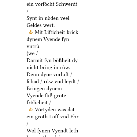
ein vorſoͤcht Schwerdt
/
Synt in noͤden veel
Geldes wert.
Mit Liſticheit brick
dynem Vyende ſyn
vntruͤ=
(we /
Darmit ſyn boͤßheit dy
nicht bring in ruͤw.
Denn dyne vorluſt /
ſchad / ruͤw vnd leydt /
Bringen dynem
Vyende ſuͤß grote
froͤlicheit /
Voͤrtyden was dat
ein groth Loff vnd Ehr
/
Wol ſynen Vyendt leth