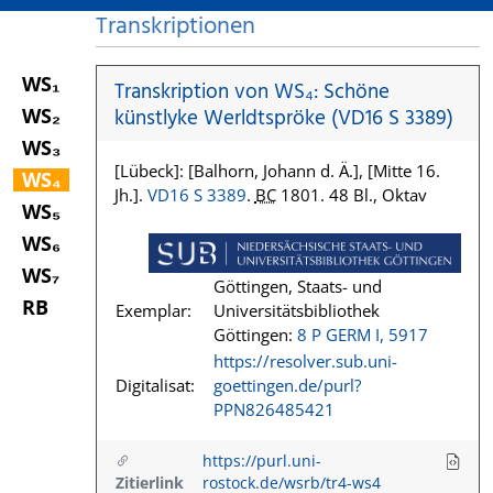
Transkriptionen
WS₁
Transkription von WS₄: Schöne
WS₂
künstlyke Werldtspröke (VD16 S 3389)
WS₃
[Lübeck]: [Balhorn, Johann d. Ä.], [Mitte 16.
WS₄
Jh.].
VD16 S 3389
.
BC
1801. 48 Bl., Oktav
WS₅
WS₆
WS₇
Göttingen, Staats- und
RB
Exemplar:
Universitätsbibliothek
Göttingen:
8 P GERM I, 5917
https://resolver.sub.uni-
Digitalisat:
goettingen.de/purl?
PPN826485421
https://purl.uni-
Zitierlink
rostock.de/wsrb/tr4-ws4