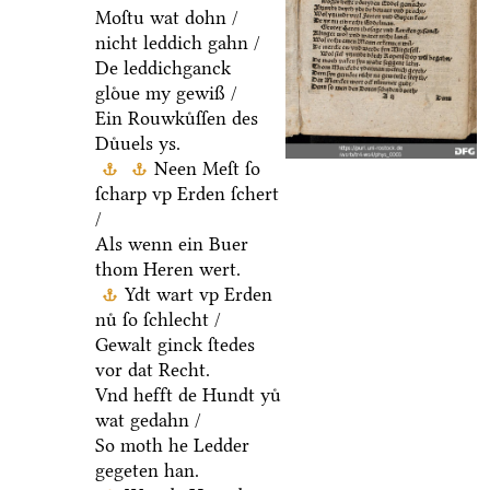
Moſtu wat dohn /
nicht leddich gahn /
De leddichganck
gloͤue my gewiß /
Ein Rouwkuͤſſen des
Duͤuels ys.
Neen Meſt ſo
ſcharp vp Erden ſchert
/
Als wenn ein Buer
thom Heren wert.
Ydt wart vp Erden
nuͤ ſo ſchlecht /
Gewalt ginck ſtedes
vor dat Recht.
Vnd hefft de Hundt yuͤ
wat gedahn /
So moth he Ledder
gegeten han.