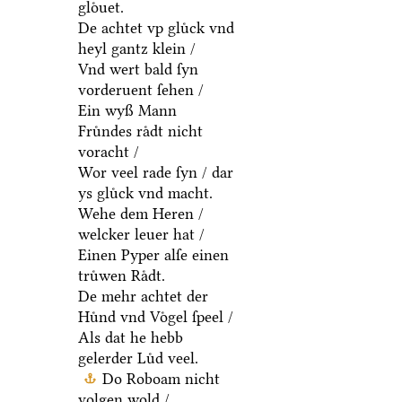
gloͤuet.
De achtet vp gluͤck vnd
heyl gantz klein /
Vnd wert bald ſyn
vorderuent ſehen /
Ein wyß Mann
Fruͤndes raͤdt nicht
voracht /
Wor veel rade ſyn / dar
ys gluͤck vnd macht.
Wehe dem Heren /
welcker leuer hat /
Einen Pyper alſe einen
truͤwen Raͤdt.
De mehr achtet der
Huͤnd vnd Voͤgel ſpeel /
Als dat he hebb
gelerder Luͤd veel.
Do Roboam nicht
volgen wold /