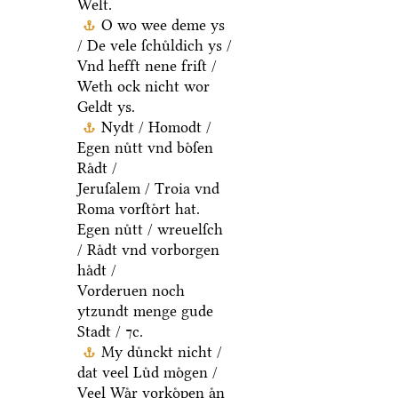
Welt.
O wo wee deme ys
/ De vele ſchuͤldich ys /
Vnd hefft nene friſt /
Weth ock nicht wor
Geldt ys.
Nydt / Homodt /
Egen nuͤtt vnd boͤſen
Raͤdt /
Jeruſalem / Troia vnd
Roma vorſtoͤrt hat.
Egen nuͤtt / wreuelſch
/ Raͤdt vnd vorborgen
haͤdt /
Vorderuen noch
ytzundt menge gude
Stadt / ⁊c.
My duͤnckt nicht /
dat veel Luͤd moͤgen /
Veel Waͤr vorkoͤpen aͤn