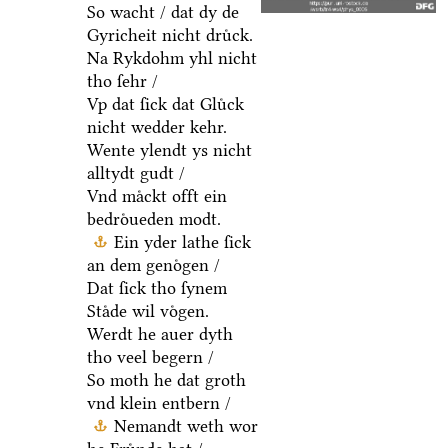
So wacht / dat dy de
Gyricheit nicht druͤck.
Na Rykdohm yhl nicht
tho ſehr /
Vp dat ſick dat Gluͤck
nicht wedder kehr.
Wente ylendt ys nicht
alltydt gudt /
Vnd maͤckt offt ein
bedroͤueden modt.
Ein yder lathe ſick
an dem genoͤgen /
Dat ſick tho ſynem
Staͤde wil voͤgen.
Werdt he auer dyth
tho veel begern /
So moth he dat groth
vnd klein entbern /
Nemandt weth wor