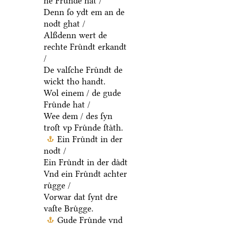
he Fruͤnde hat /
Denn ſo ydt em an de
nodt ghat /
Alßdenn wert de
rechte Fruͤndt erkandt
/
De valſche Fruͤndt de
wickt tho handt.
Wol einem / de gude
Fruͤnde hat /
Wee dem / des ſyn
troſt vp Fruͤnde ſtaͤth.
Ein Fruͤndt in der
nodt /
Ein Fruͤndt in der daͤdt
Vnd ein Fruͤndt achter
ruͤgge /
Vorwar dat ſynt dre
vaſte Bruͤgge.
Gude Fruͤnde vnd