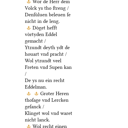
Wor de Herr dem
Volck ys tho ſtreng /
Denſuͤluen beleuen ſe
nicht in de leng.
Doͤget hefft
voͤrtyden Eddel
gemacht /
Ytzundt deyth ydt de
houart vnd pracht /
Wol ytzundt veel
Freten vnd Supen kan
/
De ys nu ein recht
Eddelman.
Groter Heren
thoſage vnd Lercken
geſanck /
Klinget wol vnd waret
nicht lanck.
Wol recht einen