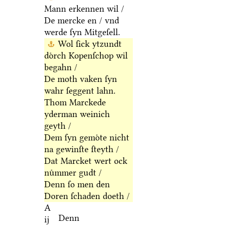
Mann erkennen wil /
De mercke en / vnd
werde ſyn Mitgeſell.
Wol ſick ytzundt
doͤrch Kopenſchop wil
begahn /
De moth vaken ſyn
wahr ſeggent lahn.
Thom Marckede
yderman weinich
geyth /
Dem ſyn gemoͤte nicht
na gewinſte ſteyth /
Dat Marcket wert ock
nuͤmmer gudt /
Denn ſo men den
Doren ſchaden doeth /
A
Denn
ij