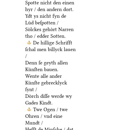
Spotte nicht den einen
hyr / den andern dort.
Ydt ys nicht fyn de
Luͤd beſpotten /
Soͤlckes gehoͤrt Narren
tho / edder Sotten.
De hillige Schrifft
ſchal men billyck lauen
/
Denn ſe geyth allen
Kuͤnſten bauen.
Wente alle ander
Kuͤnſte gebrecklyck
ſynt /
Doͤrch diſſe werde wy
Gades Kindt.
Twe Ogen / twe
Ohren / vnd eine
Mundt /
Hefft de Minſche / dat