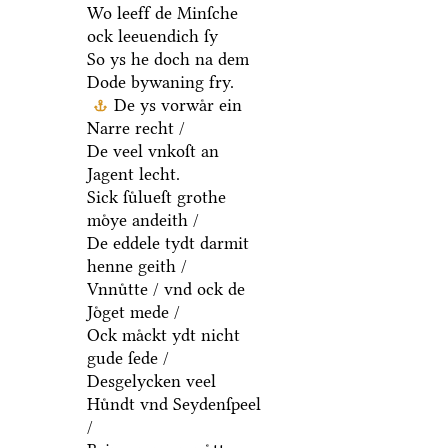
Wo leeff de Minſche
ock leeuendich ſy
So ys he doch na dem
Dode bywaning fry.
De ys vorwaͤr ein
Narre recht /
De veel vnkoſt an
Jagent lecht.
Sick ſuͤlueſt grothe
moͤye andeith /
De eddele tydt darmit
henne geith /
Vnnuͤtte / vnd ock de
Joͤget mede /
Ock maͤckt ydt nicht
gude ſede /
Desgelycken veel
Huͤndt vnd Seydenſpeel
/