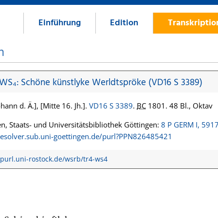
Einführung
Edition
Transkripti
n
 WS₄: Schöne künstlyke Werldtspröke (VD16 S 3389)
hann d. Ä.], [Mitte 16. Jh.].
VD16 S 3389
.
BC
1801. 48 Bl., Oktav
n, Staats- und Universitätsbibliothek Göttingen:
8 P GERM I, 591
/resolver.sub.uni-goettingen.de/purl?PPN826485421
/purl.uni-rostock.de/wsrb/tr4-ws4