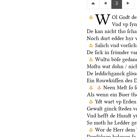
3
W
Ol Godt de
Vnd vp ſy
De kan nicht tho ſch
Noch dort edder hyr 
Salich vnd vorſic
De ſick in froͤmder va
Wultu boͤſe gedan
Moſtu wat dohn / nich
De leddichganck gloͤ
Ein Rouwkuͤſſen des D
Neen Meſt ſo ſ
Als wenn ein Buer th
Ydt wart vp Erden 
Gewalt ginck ſtedes v
Vnd hefft de Hundt yu
So moth he Ledder ge
Wor de Herr dem V
Denſuͤluen beleuen ſe 