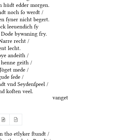
en huͤdt edder morgen.
ndt noch ſo werdt /
n ſyner nicht begert.
ck leeuendich ſy
 Dode bywaning fry.
Narre recht /
nt lecht.
ͤye andeith /
 henne geith /
Joͤget mede /
gude ſede /
dt vnd Seydenſpeel /
nd koſten veel.
vanget
 tho etlyker ſtundt /