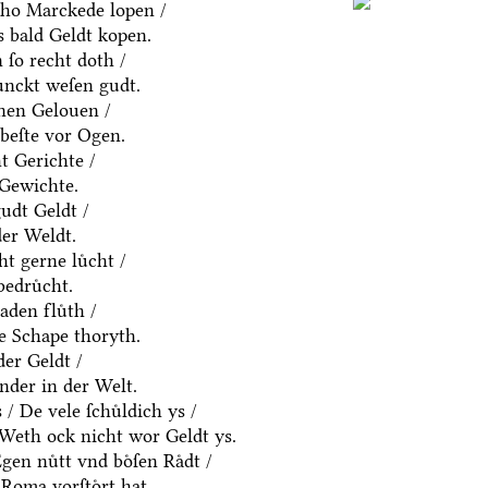
ho Marckede lopen /
 bald Geldt kopen.
ſo recht doth /
ͤnckt weſen gudt.
nen Gelouen /
beſte vor Ogen.
t Gerichte /
 Gewichte.
udt Geldt /
der Weldt.
t gerne luͤcht /
edruͤcht.
den fluͤth /
e Schape thoryth.
er Geldt /
nder in der Welt.
 De vele ſchuͤldich ys /
/ Weth ock nicht wor Geldt ys.
en nuͤtt vnd boͤſen Raͤdt /
Roma vorſtoͤrt hat.