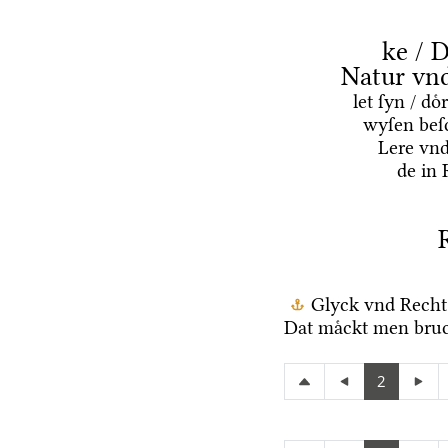
ke / D
Natur vn
let ſyn / d
wyſen beſ
Lere vn
de in 
Glyck vnd Recht
Dat maͤckt men bruc
2