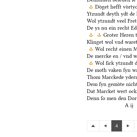
Doͤget hefft voͤrt
Ytzundt deyth ydt de 
Wol ytzundt veel Fre
De ys nu ein recht E
Groter Heren 
Klinget wol vnd waret
Wol recht einen 
De mercke en / vnd we
Wol ſick ytzundt 
De moth vaken ſyn wa
Thom Marckede yderm
Dem ſyn gemoͤte nicht
Dat Marcket wert ock
Denn ſo men den Dore
A ij
4