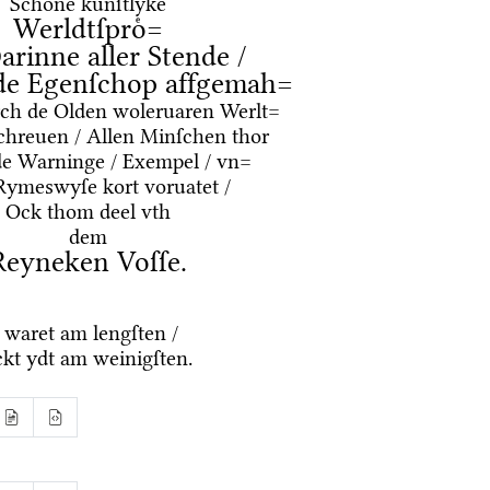
Schoͤne kuͤnſtlyke
Werldtſproͤ=
arinne aller Stende /
de Egenſchop affgemah=
oͤrch de Olden woleruaren Werlt=
chreuen / Allen Minſchen thor
de Warninge / Exempel / vn=
Rymeswyſe kort voruatet /
Ock thom deel vth
dem
Reyneken Voſſe.
 waret am lengſten /
kt ydt am weinigſten.