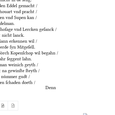
yden Eddel gemacht /
houart vnd pracht /
ten vnd Supen kan /
ddelman.
thoſage vnd Lercken geſanck /
 nicht lanck.
Mann erkennen wil /
rde ſyn Mitgeſell.
doͤrch Kopenſchop wil begahn /
hr ſeggent lahn.
an weinich geyth /
 na gewinſte ſteyth /
 nuͤmmer gudt /
n ſchaden doeth /
Denn