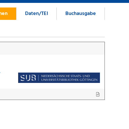
onen
Daten/TEI
Buchausgabe
7