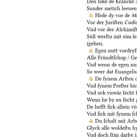
Den ſoͤke de Krancke 
Sunder metich leeuen 
Hoͤde dy vor de
Me
Vor der Juriſten
Codic
Vnd vor der Alchimiſ
Suͤß werſtu mit eim l
(gehen.
Egen nutt vordryff
Alle Fruͤndtſchop / G
Vnd wenn de egen nut
So weer dat Euangeli
De ſynem Arſten d
Vnd ſynem Preſter bic
Vnd ock vnwaͤr ſecht
Wenn he by en ſoͤcht g
De hefft ſick allein vo
Vnd ſick mit ſynem ſ
Du ſchalt mit Arb
Glyck alſe woldeſtu h
Vnd doch ſtaͤn darby i