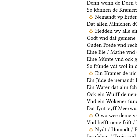
Denn wenn de Dorn t
So koͤnnen de Kramers
Nemandt vp Erden 
Dat allen Minſchen du
Hedden wy alle ei
Godt vnd dat gemene 
Guden Frede vnd rech
Eine Ele / Mathe vnd
Eine Muͤnte vnd ock g
So ſtuͤnde ydt wol in 
Ein Kramer de nich
Ein Juͤde de nemandt b
Ein Water dat ahn ſcha
Ock ein Wulff de nen
Vnd ein Woͤkener ſund
Dat ſynt vyff Meerwu
O wo wee deme ys /
Vnd hefft nene friſt 
Nydt / Homodt / Eg
Jeruſalem / Troia vnd 