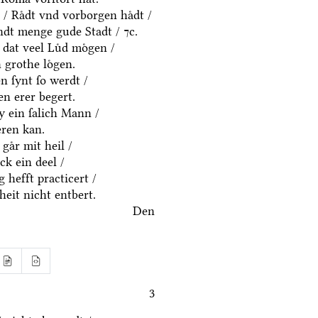
 / Raͤdt vnd vorborgen haͤdt /
dt menge gude Stadt / ⁊c.
 dat veel Luͤd moͤgen /
 grothe loͤgen.
 ſynt ſo werdt /
n erer begert.
y ein ſalich Mann /
eren kan.
gaͤr mit heil /
k ein deel /
 hefft practicert /
eit nicht entbert.
Den
3