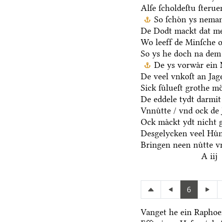
Alſe ſcholdeſtu ſteru
So ſchoͤn ys nema
De Dodt mackt dat me
Wo leeff de Minſche o
So ys he doch na dem
De ys vorwaͤr ein 
De veel vnkoſt an Jage
Sick ſuͤlueſt grothe mo
De eddele tydt darmit
Vnnuͤtte / vnd ock de 
Ock maͤckt ydt nicht 
Desgelycken veel Huͤn
Bringen neen nuͤtte v
A iij
6
Vanget he ein Raphoen