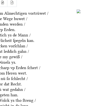
m Almechtigen vortruͤwet /
ne Wege buwet /
anden werden /
vp Erden.
htich ys de Mann /
rlicheit ſpegeln kan.
cken vorſchlan /
t leddich gahn /
ue my gewiß /
uͤuels ys.
charp vp Erden ſchert /
om Heren wert.
nuͤ ſo ſchlecht /
or dat Recht.
ͤ wat gedahn /
geten han.
olck ys tho ſtreng /
nicht in de leng.