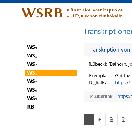
WSRB
Künstlike Werltspröke
Eyn schön rimbökelin
und
Transkriptione
WS₁
Transkription von
WS₂
WS₃
[Lübeck]: [Balhorn, Jo
WS₄
Exemplar:
Göttinge
WS₅
Digitalisat:
https:/
WS₆
Zitierlink
https:/
WS₇
RB
1