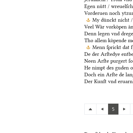
Egen nuͤtt / wreuelſch
Vorderuen noch ytzun
My duͤnckt nicht /
Veel Waͤr vorkoͤpen aͤn
Denn legen vnd dregen
Tho allem koͤpende me
Menn ſprickt dat ſ
De der Arſtedye entb
Neen Arſte purgert ſo 
He nimpt des guden oc
Doch ein Arſte de lang
Der Kunſt vnd eruarnh
5