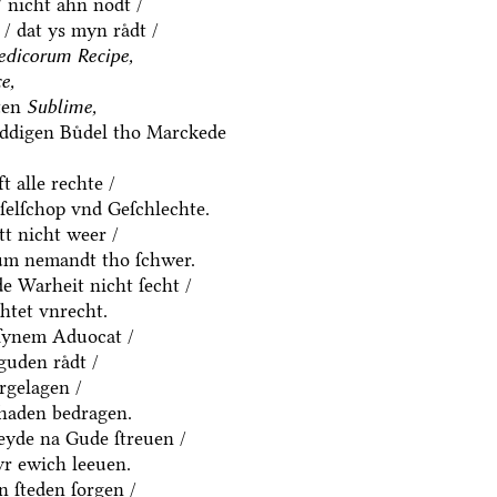
/ nicht ahn nodt /
/ dat ys myn raͤdt /
dicorum Recipe,
e,
ten
Sublime,
eddigen Buͤdel tho Marckede
t alle rechte /
eſelſchop vnd Geſchlechte.
t nicht weer /
um nemandt tho ſchwer.
e Warheit nicht ſecht /
htet vnrecht.
 ſynem Aduocat /
uden raͤdt /
ͤrgelagen /
chaden bedragen.
eyde na Gude ſtreuen /
yr ewich leeuen.
n ſteden ſorgen /