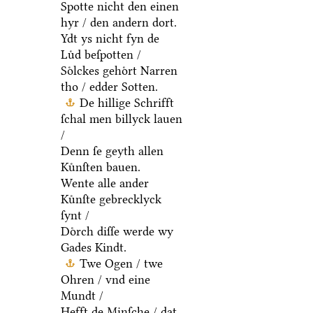
Spotte nicht den einen
hyr / den andern dort.
Ydt ys nicht fyn de
Luͤd beſpotten /
Soͤlckes gehoͤrt Narren
tho / edder Sotten.
De hillige Schrifft
ſchal men billyck lauen
/
Denn ſe geyth allen
Kuͤnſten bauen.
Wente alle ander
Kuͤnſte gebrecklyck
ſynt /
Doͤrch diſſe werde wy
Gades Kindt.
Twe Ogen / twe
Ohren / vnd eine
Mundt /
Hefft de Minſche / dat