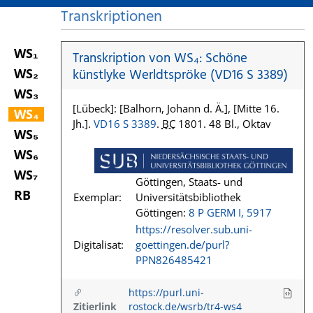
Transkriptionen
WS₁
Transkription von WS₄: Schöne
WS₂
künstlyke Werldtspröke (VD16 S 3389)
WS₃
[Lübeck]: [Balhorn, Johann d. Ä.], [Mitte 16.
WS₄
Jh.].
VD16 S 3389
.
BC
1801. 48 Bl., Oktav
WS₅
WS₆
WS₇
Göttingen, Staats- und
RB
Exemplar:
Universitätsbibliothek
Göttingen:
8 P GERM I, 5917
https://resolver.sub.uni-
Digitalisat:
goettingen.de/purl?
PPN826485421
https://purl.uni-
Zitierlink
rostock.de/wsrb/tr4-ws4