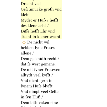
Drecht veel
Geſchmuͤcke groth vnd
klein.
Mydet er Huß / hefft
des klene acht /
Diſſe hefft Ehr vnd
Tucht in klener wacht.
De nicht wil
hebben ſyne Frouw
allene /
Dem geſchuͤth recht /
dat ſe wert gemene.
De mit ſyner Frouwen
alltydt veel kyfft /
Vnd nicht gern in
ſynem Huſe blyfft.
Vnd nimpt veel Geſte
in ſyn Huß /
Dem bith vaken eine