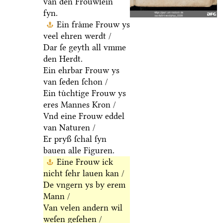
van den Froͤuwlein
fyn.
Ein fraͤme Frouw ys
veel ehren werdt /
Dar ſe geyth all vmme
den Herdt.
Ein ehrbar Frouw ys
van ſeden ſchon /
Ein tuͤchtige Frouw ys
eres Mannes Kron /
Vnd eine Frouw eddel
van Naturen /
Er pryß ſchal ſyn
bauen alle Figuren.
Eine Frouw ick
nicht ſehr lauen kan /
De vngern ys by erem
Mann /
Van velen andern wil
weſen geſehen /