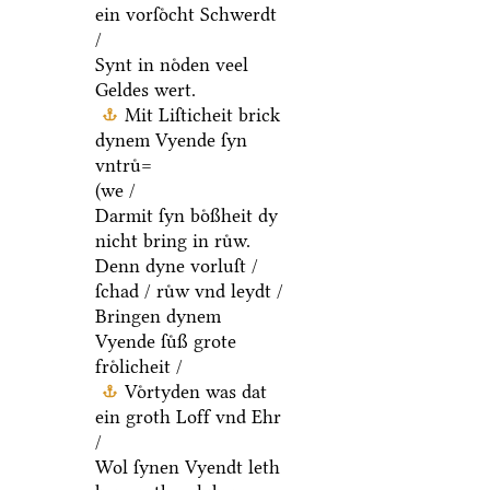
ein vorſoͤcht Schwerdt
/
Synt in noͤden veel
Geldes wert.
Mit Liſticheit brick
dynem Vyende ſyn
vntruͤ=
(we /
Darmit ſyn boͤßheit dy
nicht bring in ruͤw.
Denn dyne vorluſt /
ſchad / ruͤw vnd leydt /
Bringen dynem
Vyende ſuͤß grote
froͤlicheit /
Voͤrtyden was dat
ein groth Loff vnd Ehr
/
Wol ſynen Vyendt leth