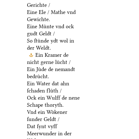
Gerichte /
Eine Ele / Mathe vnd
Gewichte.
Eine Muͤnte vnd ock
gudt Geldt /
So ſtuͤnde ydt wol in
der Weldt.
Ein Kramer de
nicht gerne luͤcht /
Ein Juͤde de nemandt
bedruͤcht.
Ein Water dat ahn
ſchaden fluͤth /
Ock ein Wulff de nene
Schape thoryth.
Vnd ein Woͤkener
ſunder Geldt /
Dat ſynt vyff
Meerwunder in der