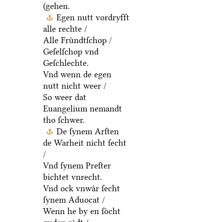
(gehen.
Egen nutt vordryfft
alle rechte /
Alle Fruͤndtſchop /
Geſelſchop vnd
Geſchlechte.
Vnd wenn de egen
nutt nicht weer /
So weer dat
Euangelium nemandt
tho ſchwer.
De ſynem Arſten
de Warheit nicht ſecht
/
Vnd ſynem Preſter
bichtet vnrecht.
Vnd ock vnwaͤr ſecht
ſynem Aduocat /
Wenn he by en ſoͤcht