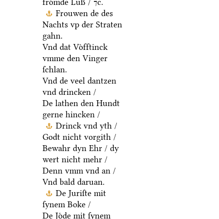
froͤmde Luß / ⁊c.
Frouwen de des
Nachts vp der Straten
gahn.
Vnd dat Voͤfftinck
vmme den Vinger
ſchlan.
Vnd de veel dantzen
vnd drincken /
De lathen den Hundt
gerne hincken /
Drinck vnd yth /
Godt nicht vorgith /
Bewahr dyn Ehr / dy
wert nicht mehr /
Denn vmm vnd an /
Vnd bald daruan.
De Juriſte mit
ſynem Boke /
De Joͤde mit ſynem