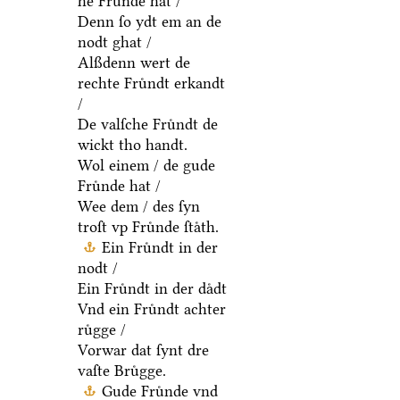
he Fruͤnde hat /
Denn ſo ydt em an de
nodt ghat /
Alßdenn wert de
rechte Fruͤndt erkandt
/
De valſche Fruͤndt de
wickt tho handt.
Wol einem / de gude
Fruͤnde hat /
Wee dem / des ſyn
troſt vp Fruͤnde ſtaͤth.
Ein Fruͤndt in der
nodt /
Ein Fruͤndt in der daͤdt
Vnd ein Fruͤndt achter
ruͤgge /
Vorwar dat ſynt dre
vaſte Bruͤgge.
Gude Fruͤnde vnd