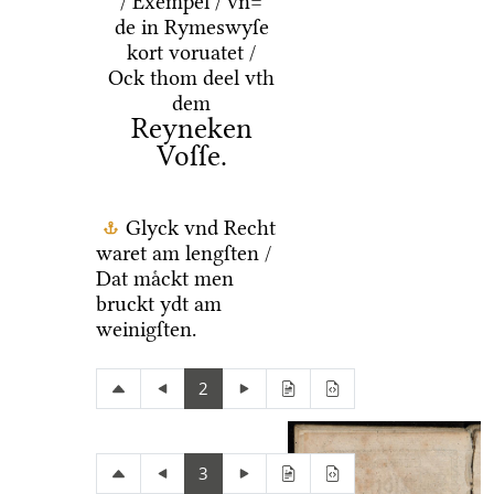
/ Exempel / vn=
de in Rymeswyſe
kort voruatet /
Ock thom deel vth
dem
Reyneken
Voſſe.
Glyck vnd Recht
waret am lengſten /
Dat maͤckt men
bruckt ydt am
weinigſten.
2
3