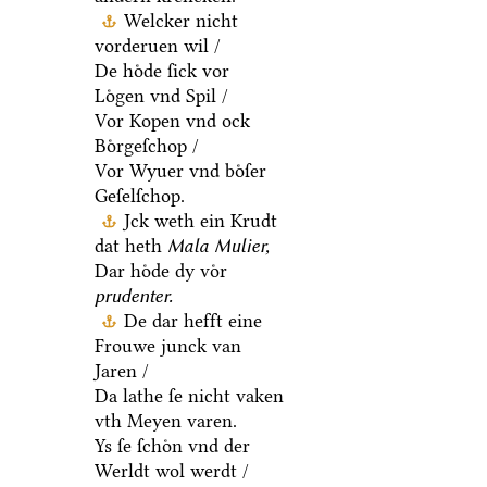
Welcker nicht
vorderuen wil /
De hoͤde ſick vor
Loͤgen vnd Spil /
Vor Kopen vnd ock
Boͤrgeſchop /
Vor Wyuer vnd boͤſer
Geſelſchop.
Jck weth ein Krudt
dat heth
Mala Mulier,
Dar hoͤde dy voͤr
prudenter.
De dar hefft eine
Frouwe junck van
Jaren /
Da lathe ſe nicht vaken
vth Meyen varen.
Ys ſe ſchoͤn vnd der
Werldt wol werdt /