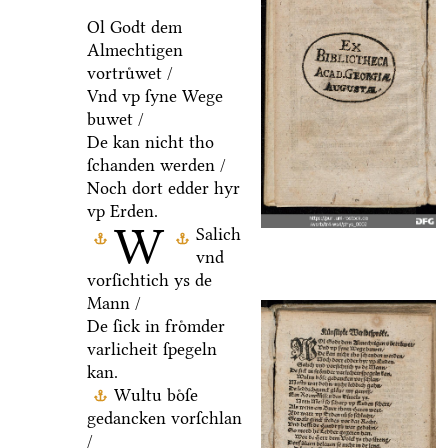
Ol Godt dem
Almechtigen
vortruͤwet /
Vnd vp ſyne Wege
buwet /
De kan nicht tho
ſchanden werden /
Noch dort edder hyr
vp Erden.
W
Salich
vnd
vorſichtich ys de
Mann /
De ſick in froͤmder
varlicheit ſpegeln
kan.
Wultu boͤſe
gedancken vorſchlan
/