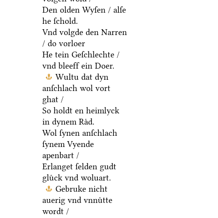
Den olden Wyſen / alſe
he ſchold.
Vnd volgde den Narren
/ do vorloer
He tein Geſchlechte /
vnd bleeff ein Doer.
Wultu dat dyn
anſchlach wol vort
ghat /
So holdt en heimlyck
in dynem Raͤd.
Wol ſynen anſchlach
ſynem Vyende
apenbart /
Erlanget ſelden gudt
gluͤck vnd woluart.
Gebruke nicht
auerig vnd vnnuͤtte
wordt /