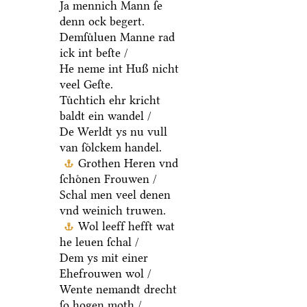
Ja mennich Mann ſe
denn ock begert.
Demſuͤluen Manne rad
ick int beſte /
He neme int Huß nicht
veel Geſte.
Tuͤchtich ehr kricht
baldt ein wandel /
De Werldt ys nu vull
van ſoͤlckem handel.
Grothen Heren vnd
ſchoͤnen Frouwen /
Schal men veel denen
vnd weinich truwen.
Wol leeff hefft wat
he leuen ſchal /
Dem ys mit einer
Ehefrouwen wol /
Wente nemandt drecht
ſo hogen moth /