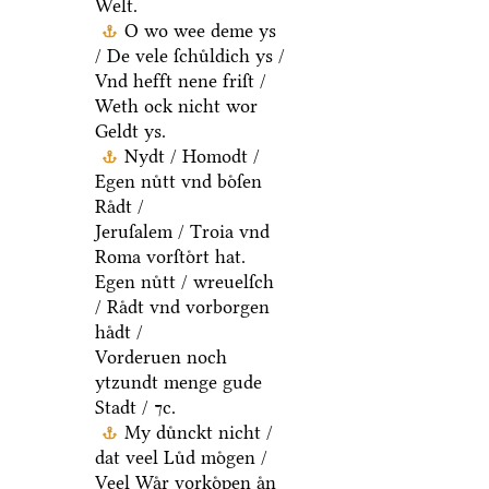
Welt.
O wo wee deme ys
/ De vele ſchuͤldich ys /
Vnd hefft nene friſt /
Weth ock nicht wor
Geldt ys.
Nydt / Homodt /
Egen nuͤtt vnd boͤſen
Raͤdt /
Jeruſalem / Troia vnd
Roma vorſtoͤrt hat.
Egen nuͤtt / wreuelſch
/ Raͤdt vnd vorborgen
haͤdt /
Vorderuen noch
ytzundt menge gude
Stadt / ⁊c.
My duͤnckt nicht /
dat veel Luͤd moͤgen /
Veel Waͤr vorkoͤpen aͤn