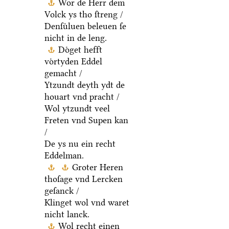
Wor de Herr dem
Volck ys tho ſtreng /
Denſuͤluen beleuen ſe
nicht in de leng.
Doͤget hefft
voͤrtyden Eddel
gemacht /
Ytzundt deyth ydt de
houart vnd pracht /
Wol ytzundt veel
Freten vnd Supen kan
/
De ys nu ein recht
Eddelman.
Groter Heren
thoſage vnd Lercken
geſanck /
Klinget wol vnd waret
nicht lanck.
Wol recht einen