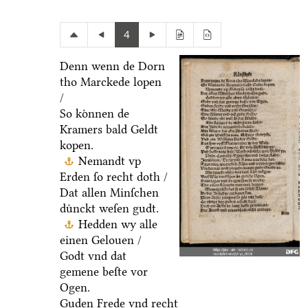
4
Denn wenn de Dorn
tho Marckede lopen
/
So koͤnnen de
Kramers bald Geldt
kopen.
Nemandt vp
Erden ſo recht doth /
Dat allen Minſchen
duͤnckt weſen gudt.
Hedden wy alle
einen Gelouen /
Godt vnd dat
gemene beſte vor
Ogen.
Guden Frede vnd recht