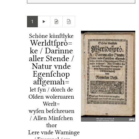
1
Schoͤne kuͤnſtlyke
Werldtſproͤ=
ke / Darinne
aller Stende /
Natur vnde
Egenſchop
affgemah=
let ſyn / doͤrch de
Olden woleruaren
Werlt=
wyſen beſchreuen
/ Allen Minſchen
thor
Lere vnde Warninge