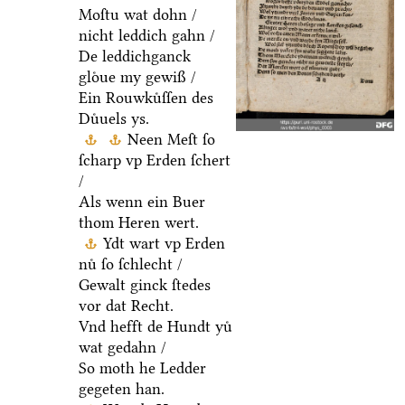
Moſtu wat dohn /
nicht leddich gahn /
De leddichganck
gloͤue my gewiß /
Ein Rouwkuͤſſen des
Duͤuels ys.
Neen Meſt ſo
ſcharp vp Erden ſchert
/
Als wenn ein Buer
thom Heren wert.
Ydt wart vp Erden
nuͤ ſo ſchlecht /
Gewalt ginck ſtedes
vor dat Recht.
Vnd hefft de Hundt yuͤ
wat gedahn /
So moth he Ledder
gegeten han.