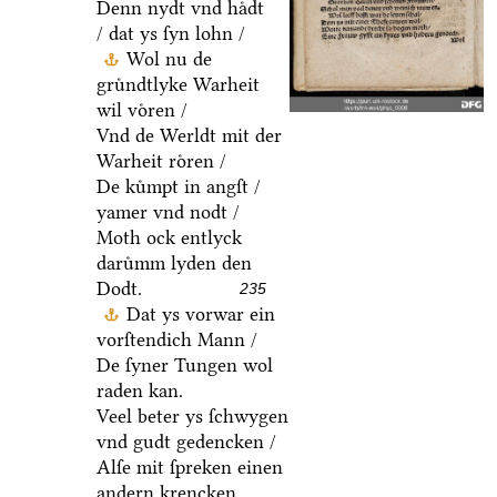
Denn nydt vnd haͤdt
/ dat ys ſyn lohn /
Wol nu de
gruͤndtlyke Warheit
wil voͤren /
Vnd de Werldt mit der
Warheit roͤren /
De kuͤmpt in angſt /
yamer vnd nodt /
Moth ock entlyck
daruͤmm lyden den
Dodt.
235
Dat ys vorwar ein
vorſtendich Mann /
De ſyner Tungen wol
raden kan.
Veel beter ys ſchwygen
vnd gudt gedencken /
Alſe mit ſpreken einen
andern krencken.