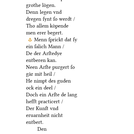
grothe loͤgen.
Denn legen vnd
dregen ſynt ſo werdt /
Tho allem koͤpende
men erer begert.
Menn ſprickt dat ſy
ein ſalich Mann /
De der Arſtedye
entberen kan.
Neen Arſte purgert ſo
gaͤr mit heil /
He nimpt des guden
ock ein deel /
Doch ein Arſte de lang
hefft practicert /
Der Kunſt vnd
eruarnheit nicht
entbert.
Den