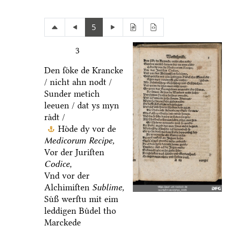
5
3
Den ſoͤke de Krancke
/ nicht ahn nodt /
Sunder metich
leeuen / dat ys myn
raͤdt /
Hoͤde dy vor de
Medicorum Recipe,
Vor der Juriſten
Codice,
Vnd vor der
Alchimiſten
Sublime,
Suͤß werſtu mit eim
leddigen Buͤdel tho
Marckede