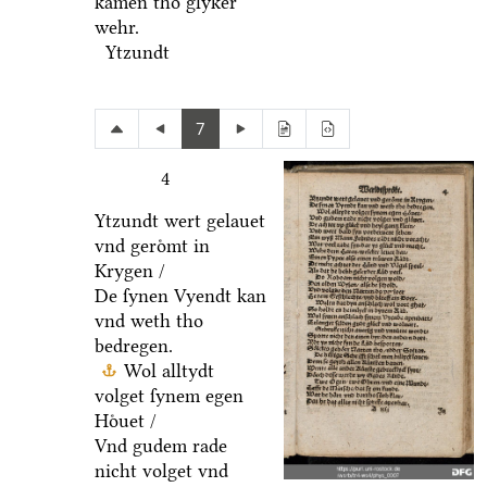
kamen tho glyker
wehr.
Ytzundt
7
4
Ytzundt wert gelauet
vnd geroͤmt in
Krygen /
De ſynen Vyendt kan
vnd weth tho
bedregen.
Wol alltydt
volget ſynem egen
Hoͤuet /
Vnd gudem rade
nicht volget vnd