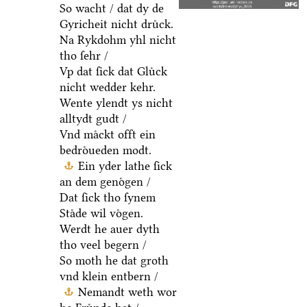
So wacht / dat dy de
Gyricheit nicht druͤck.
Na Rykdohm yhl nicht
tho ſehr /
Vp dat ſick dat Gluͤck
nicht wedder kehr.
Wente ylendt ys nicht
alltydt gudt /
Vnd maͤckt offt ein
bedroͤueden modt.
Ein yder lathe ſick
an dem genoͤgen /
Dat ſick tho ſynem
Staͤde wil voͤgen.
Werdt he auer dyth
tho veel begern /
So moth he dat groth
vnd klein entbern /
Nemandt weth wor