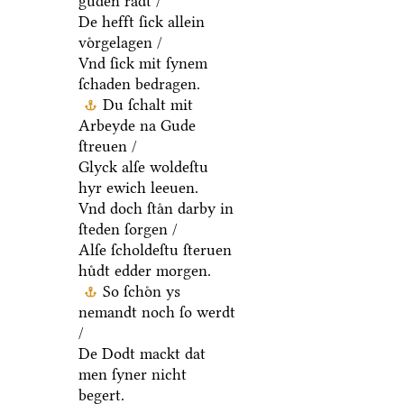
guden raͤdt /
De hefft ſick allein
voͤrgelagen /
Vnd ſick mit ſynem
ſchaden bedragen.
Du ſchalt mit
Arbeyde na Gude
ſtreuen /
Glyck alſe woldeſtu
hyr ewich leeuen.
Vnd doch ſtaͤn darby in
ſteden ſorgen /
Alſe ſcholdeſtu ſteruen
huͤdt edder morgen.
So ſchoͤn ys
nemandt noch ſo werdt
/
De Dodt mackt dat
men ſyner nicht
begert.