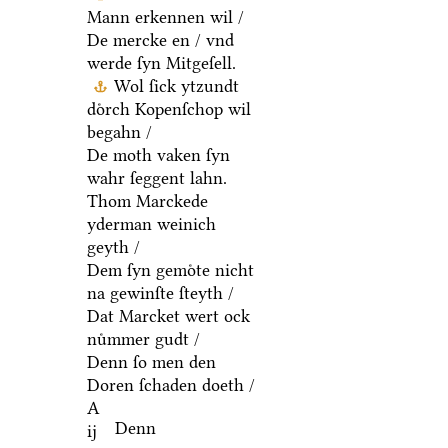
Mann erkennen wil /
De mercke en / vnd
werde ſyn Mitgeſell.
Wol ſick ytzundt
doͤrch Kopenſchop wil
begahn /
De moth vaken ſyn
wahr ſeggent lahn.
Thom Marckede
yderman weinich
geyth /
Dem ſyn gemoͤte nicht
na gewinſte ſteyth /
Dat Marcket wert ock
nuͤmmer gudt /
Denn ſo men den
Doren ſchaden doeth /
A
Denn
ij