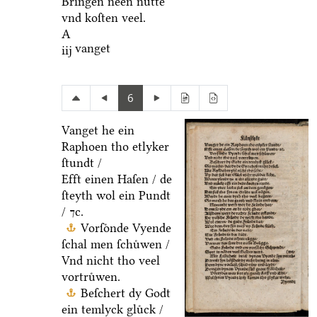
Bringen neen nuͤtte
vnd koſten veel.
A
vanget
iij
6
Vanget he ein
Raphoen tho etlyker
ſtundt /
Efft einen Haſen / de
ſteyth wol ein Pundt
/ ⁊c.
Vorſoͤnde Vyende
ſchal men ſchuͤwen /
Vnd nicht tho veel
vortruͤwen.
Beſchert dy Godt
ein temlyck gluͤck /