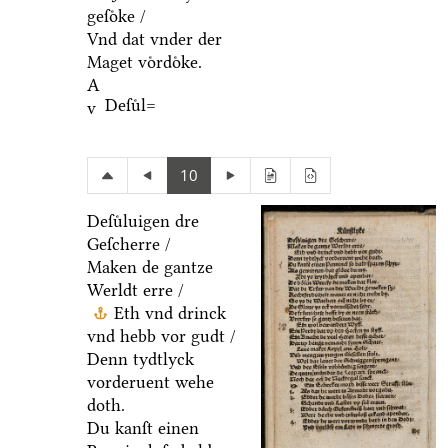
geſoͤke /
Vnd dat vnder der
Maget voͤrdoͤke.
A
Deſuͤl=
v
10
Deſuͤluigen dre
Geſcherre /
Maken de gantze
Werldt erre /
Eth vnd drinck
vnd hebb vor gudt /
Denn tydtlyck
vorderuent wehe
doth.
Du kanſt einen