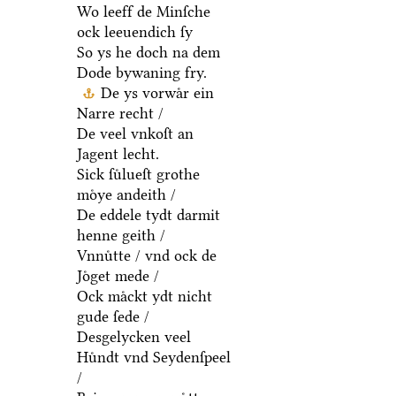
Wo leeff de Minſche
ock leeuendich ſy
So ys he doch na dem
Dode bywaning fry.
De ys vorwaͤr ein
Narre recht /
De veel vnkoſt an
Jagent lecht.
Sick ſuͤlueſt grothe
moͤye andeith /
De eddele tydt darmit
henne geith /
Vnnuͤtte / vnd ock de
Joͤget mede /
Ock maͤckt ydt nicht
gude ſede /
Desgelycken veel
Huͤndt vnd Seydenſpeel
/