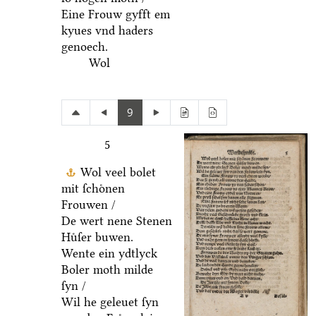
Eine Frouw gyfft em
kyues vnd haders
genoech.
Wol
9
5
Wol veel bolet
mit ſchoͤnen
Frouwen /
De wert nene Stenen
Huͤſer buwen.
Wente ein ydtlyck
Boler moth milde
ſyn /
Wil he geleuet ſyn