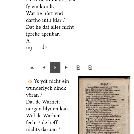
ſy em kundt.
Wat he hoͤrt vnd
dartho ſuͤth klar /
Dat he dat alles nicht
ſpreke apenbar.
A
Js
iiij
8
Ys ydt nicht ein
wunderlyck dinck
voͤran /
Dat de Warheit
nergen blyuen kan.
Wol de Warheit
ſecht / de hefft
nichts daruan /