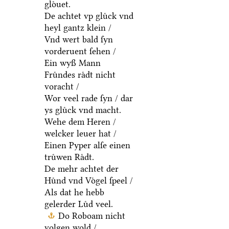
gloͤuet.
De achtet vp gluͤck vnd
heyl gantz klein /
Vnd wert bald ſyn
vorderuent ſehen /
Ein wyß Mann
Fruͤndes raͤdt nicht
voracht /
Wor veel rade ſyn / dar
ys gluͤck vnd macht.
Wehe dem Heren /
welcker leuer hat /
Einen Pyper alſe einen
truͤwen Raͤdt.
De mehr achtet der
Huͤnd vnd Voͤgel ſpeel /
Als dat he hebb
gelerder Luͤd veel.
Do Roboam nicht
volgen wold /