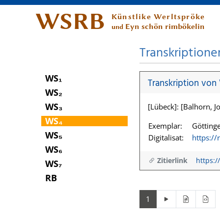
WSRB
Künstlike Werltspröke
Eyn schön rimbökelin
und
Transkriptione
WS₁
Transkription von
WS₂
WS₃
[Lübeck]: [Balhorn, Jo
WS₄
Exemplar:
Göttinge
WS₅
Digitalisat:
https:/
WS₆
Zitierlink
https:/
WS₇
RB
1