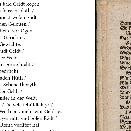
 bald Geldt kopen.
ſo recht doth /
ͤnckt weſen gudt.
nen Gelouen /
beſte vor Ogen.
t Gerichte /
 Gewichte.
udt Geldt /
der Weldt.
t gerne luͤcht /
edruͤcht.
den fluͤth /
e Schape thoryth.
er Geldt /
nder in der Welt.
 De vele ſchuͤldich ys /
/ Weth ock nicht wor Geldt ys.
en nuͤtt vnd boͤſen Raͤdt /
Roma vorſtoͤrt hat.