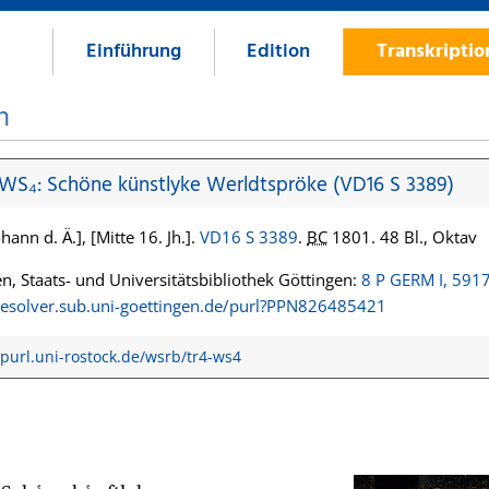
Einführung
Edition
Transkripti
n
 WS₄: Schöne künstlyke Werldtspröke (VD16 S 3389)
hann d. Ä.], [Mitte 16. Jh.].
VD16 S 3389
.
BC
1801. 48 Bl., Oktav
n, Staats- und Universitätsbibliothek Göttingen:
8 P GERM I, 591
/resolver.sub.uni-goettingen.de/purl?PPN826485421
/purl.uni-rostock.de/wsrb/tr4-ws4