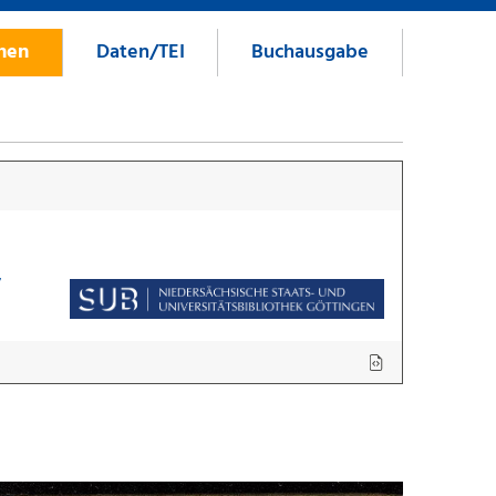
onen
Daten/TEI
Buchausgabe
7