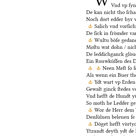
W
Vnd vp ſy
De kan nicht tho ſch
Noch dort edder hyr 
Salich vnd vorſic
De ſick in froͤmder va
Wultu boͤſe gedan
Moſtu wat dohn / nich
De leddichganck gloͤ
Ein Rouwkuͤſſen des D
Neen Meſt ſo ſ
Als wenn ein Buer th
Ydt wart vp Erden 
Gewalt ginck ſtedes v
Vnd hefft de Hundt yu
So moth he Ledder ge
Wor de Herr dem V
Denſuͤluen beleuen ſe 
Doͤget hefft voͤrt
Ytzundt deyth ydt de 