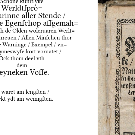
Schoͤne kuͤnſtlyke
Werldtſproͤ=
arinne aller Stende /
e Egenſchop affgemah=
ͤrch de Olden woleruaren Werlt=
hreuen / Allen Minſchen thor
e Warninge / Exempel / vn=
Rymeswyſe kort voruatet /
Ock thom deel vth
dem
eyneken Voſſe.
 waret am lengſten /
kt ydt am weinigſten.