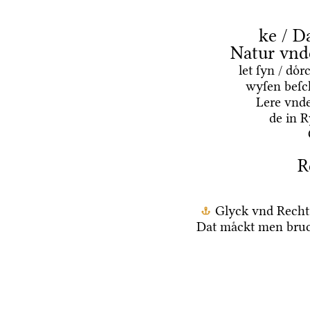
ke / D
Natur vnd
let ſyn / do
wyſen beſc
Lere vnd
de in 
R
Glyck vnd Recht
Dat maͤckt men bruc