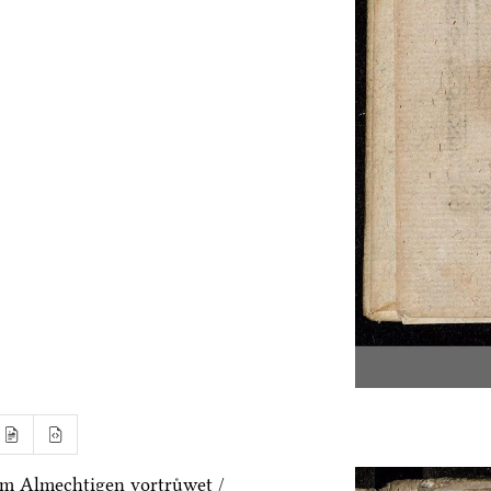
m Almechtigen vortruͤwet /