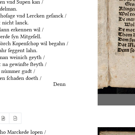
ten vnd Supen kan /
ddelman.
thoſage vnd Lercken geſanck /
 nicht lanck.
Mann erkennen wil /
rde ſyn Mitgeſell.
doͤrch Kopenſchop wil begahn /
hr ſeggent lahn.
an weinich geyth /
 na gewinſte ſteyth /
 nuͤmmer gudt /
n ſchaden doeth /
Denn
ho Marckede lopen /