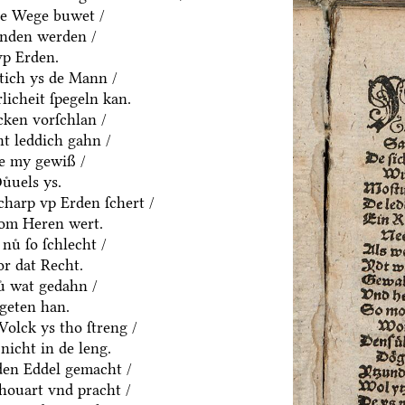
ne Wege buwet /
anden werden /
vp Erden.
htich ys de Mann /
rlicheit ſpegeln kan.
cken vorſchlan /
t leddich gahn /
ue my gewiß /
uͤuels ys.
charp vp Erden ſchert /
om Heren wert.
nuͤ ſo ſchlecht /
or dat Recht.
ͤ wat gedahn /
geten han.
olck ys tho ſtreng /
nicht in de leng.
yden Eddel gemacht /
houart vnd pracht /