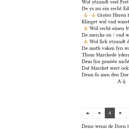
Wol ytzundt veel Fre
De ys nu ein recht E
Groter Heren 
Klinget wol vnd waret
Wol recht einen 
De mercke en / vnd we
Wol ſick ytzundt 
De moth vaken ſyn wa
Thom Marckede yderm
Dem ſyn gemoͤte nicht
Dat Marcket wert ock
Denn ſo men den Dore
A ij
4
Denn wenn de Dorn t