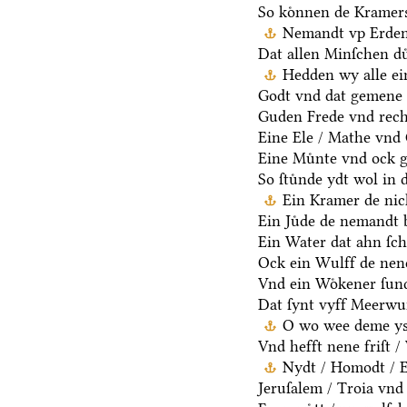
So koͤnnen de Kramers
Nemandt vp Erden 
Dat allen Minſchen du
Hedden wy alle ei
Godt vnd dat gemene 
Guden Frede vnd rech
Eine Ele / Mathe vnd
Eine Muͤnte vnd ock g
So ſtuͤnde ydt wol in 
Ein Kramer de nich
Ein Juͤde de nemandt b
Ein Water dat ahn ſcha
Ock ein Wulff de nen
Vnd ein Woͤkener ſund
Dat ſynt vyff Meerwu
O wo wee deme ys /
Vnd hefft nene friſt 
Nydt / Homodt / Eg
Jeruſalem / Troia vnd 