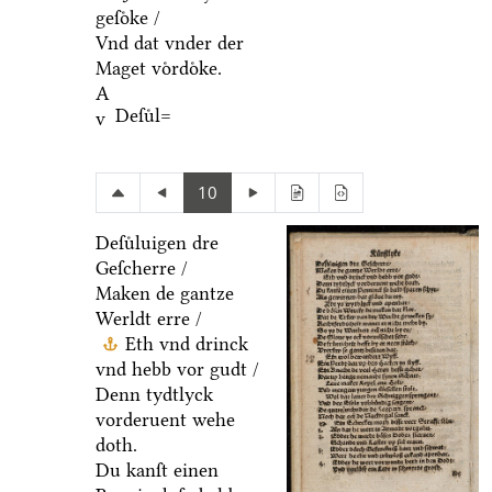
geſoͤke /
Vnd dat vnder der
Maget voͤrdoͤke.
A
Deſuͤl=
v
10
Deſuͤluigen dre
Geſcherre /
Maken de gantze
Werldt erre /
Eth vnd drinck
vnd hebb vor gudt /
Denn tydtlyck
vorderuent wehe
doth.
Du kanſt einen