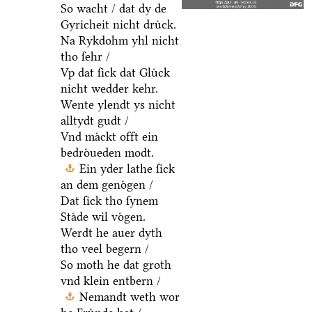
So wacht / dat dy de
Gyricheit nicht druͤck.
Na Rykdohm yhl nicht
tho ſehr /
Vp dat ſick dat Gluͤck
nicht wedder kehr.
Wente ylendt ys nicht
alltydt gudt /
Vnd maͤckt offt ein
bedroͤueden modt.
Ein yder lathe ſick
an dem genoͤgen /
Dat ſick tho ſynem
Staͤde wil voͤgen.
Werdt he auer dyth
tho veel begern /
So moth he dat groth
vnd klein entbern /
Nemandt weth wor