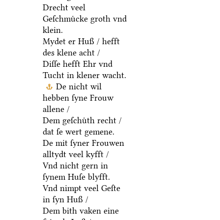
Drecht veel
Geſchmuͤcke groth vnd
klein.
Mydet er Huß / hefft
des klene acht /
Diſſe hefft Ehr vnd
Tucht in klener wacht.
De nicht wil
hebben ſyne Frouw
allene /
Dem geſchuͤth recht /
dat ſe wert gemene.
De mit ſyner Frouwen
alltydt veel kyfft /
Vnd nicht gern in
ſynem Huſe blyfft.
Vnd nimpt veel Geſte
in ſyn Huß /
Dem bith vaken eine