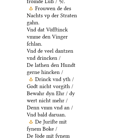
froͤmde Luß / ⁊c.
Frouwen de des
Nachts vp der Straten
gahn.
Vnd dat Voͤfftinck
vmme den Vinger
ſchlan.
Vnd de veel dantzen
vnd drincken /
De lathen den Hundt
gerne hincken /
Drinck vnd yth /
Godt nicht vorgith /
Bewahr dyn Ehr / dy
wert nicht mehr /
Denn vmm vnd an /
Vnd bald daruan.
De Juriſte mit
ſynem Boke /
De Joͤde mit ſynem