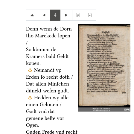
4
Denn wenn de Dorn
tho Marckede lopen
/
So koͤnnen de
Kramers bald Geldt
kopen.
Nemandt vp
Erden ſo recht doth /
Dat allen Minſchen
duͤnckt weſen gudt.
Hedden wy alle
einen Gelouen /
Godt vnd dat
gemene beſte vor
Ogen.
Guden Frede vnd recht