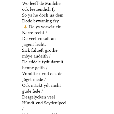
Wo leeff de Minſche
ock leeuendich ſy
So ys he doch na dem
Dode bywaning fry.
De ys vorwaͤr ein
Narre recht /
De veel vnkoſt an
Jagent lecht.
Sick ſuͤlueſt grothe
moͤye andeith /
De eddele tydt darmit
henne geith /
Vnnuͤtte / vnd ock de
Joͤget mede /
Ock maͤckt ydt nicht
gude ſede /
Desgelycken veel
Huͤndt vnd Seydenſpeel
/