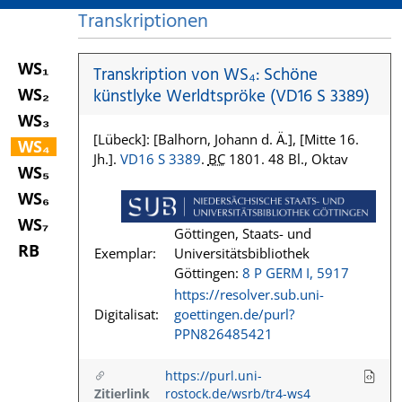
Transkriptionen
WS₁
Transkription von WS₄: Schöne
WS₂
künstlyke Werldtspröke (VD16 S 3389)
WS₃
[Lübeck]: [Balhorn, Johann d. Ä.], [Mitte 16.
WS₄
Jh.].
VD16 S 3389
.
BC
1801. 48 Bl., Oktav
WS₅
WS₆
WS₇
Göttingen, Staats- und
RB
Exemplar:
Universitätsbibliothek
Göttingen:
8 P GERM I, 5917
https://resolver.sub.uni-
Digitalisat:
goettingen.de/purl?
PPN826485421
https://purl.uni-
Zitierlink
rostock.de/wsrb/tr4-ws4