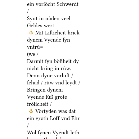
ein vorſoͤcht Schwerdt
/
Synt in noͤden veel
Geldes wert.
Mit Liſticheit brick
dynem Vyende ſyn
vntruͤ=
(we /
Darmit ſyn boͤßheit dy
nicht bring in ruͤw.
Denn dyne vorluſt /
ſchad / ruͤw vnd leydt /
Bringen dynem
Vyende ſuͤß grote
froͤlicheit /
Voͤrtyden was dat
ein groth Loff vnd Ehr
/
Wol ſynen Vyendt leth