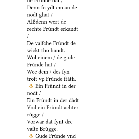
he Fruͤnde hat /
Denn ſo ydt em an de
nodt ghat /
Alßdenn wert de
rechte Fruͤndt erkandt
/
De valſche Fruͤndt de
wickt tho handt.
Wol einem / de gude
Fruͤnde hat /
Wee dem / des ſyn
troſt vp Fruͤnde ſtaͤth.
Ein Fruͤndt in der
nodt /
Ein Fruͤndt in der daͤdt
Vnd ein Fruͤndt achter
ruͤgge /
Vorwar dat ſynt dre
vaſte Bruͤgge.
Gude Fruͤnde vnd