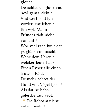
gloͤuet.
De achtet vp gluͤck vnd
heyl gantz klein /
Vnd wert bald ſyn
vorderuent ſehen /
Ein wyß Mann
Fruͤndes raͤdt nicht
voracht /
Wor veel rade ſyn / dar
ys gluͤck vnd macht.
Wehe dem Heren /
welcker leuer hat /
Einen Pyper alſe einen
truͤwen Raͤdt.
De mehr achtet der
Huͤnd vnd Voͤgel ſpeel /
Als dat he hebb
gelerder Luͤd veel.
Do Roboam nicht
volgen wold /