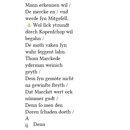
Mann erkennen wil /
De mercke en / vnd
werde ſyn Mitgeſell.
Wol ſick ytzundt
doͤrch Kopenſchop wil
begahn /
De moth vaken ſyn
wahr ſeggent lahn.
Thom Marckede
yderman weinich
geyth /
Dem ſyn gemoͤte nicht
na gewinſte ſteyth /
Dat Marcket wert ock
nuͤmmer gudt /
Denn ſo men den
Doren ſchaden doeth /
A
Denn
ij