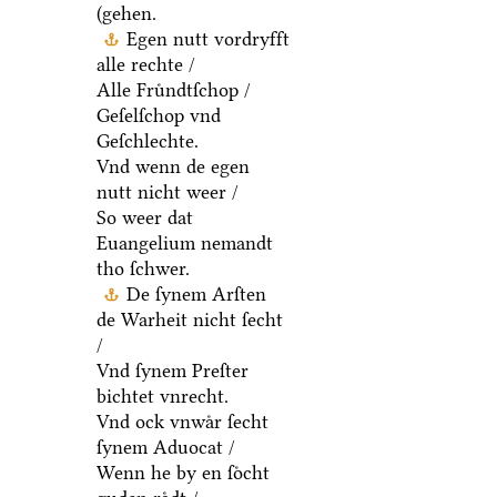
(gehen.
Egen nutt vordryfft
alle rechte /
Alle Fruͤndtſchop /
Geſelſchop vnd
Geſchlechte.
Vnd wenn de egen
nutt nicht weer /
So weer dat
Euangelium nemandt
tho ſchwer.
De ſynem Arſten
de Warheit nicht ſecht
/
Vnd ſynem Preſter
bichtet vnrecht.
Vnd ock vnwaͤr ſecht
ſynem Aduocat /
Wenn he by en ſoͤcht