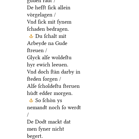
guden raͤdt /
De hefft ſick allein
voͤrgelagen /
Vnd ſick mit ſynem
ſchaden bedragen.
Du ſchalt mit
Arbeyde na Gude
ſtreuen /
Glyck alſe woldeſtu
hyr ewich leeuen.
Vnd doch ſtaͤn darby in
ſteden ſorgen /
Alſe ſcholdeſtu ſteruen
huͤdt edder morgen.
So ſchoͤn ys
nemandt noch ſo werdt
/
De Dodt mackt dat
men ſyner nicht
begert.