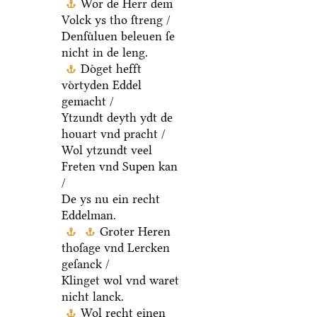
Wor de Herr dem
Volck ys tho ſtreng /
Denſuͤluen beleuen ſe
nicht in de leng.
Doͤget hefft
voͤrtyden Eddel
gemacht /
Ytzundt deyth ydt de
houart vnd pracht /
Wol ytzundt veel
Freten vnd Supen kan
/
De ys nu ein recht
Eddelman.
Groter Heren
thoſage vnd Lercken
geſanck /
Klinget wol vnd waret
nicht lanck.
Wol recht einen