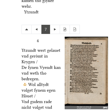
kamen tho glyker
wehr.
Ytzundt
7
4
Ytzundt wert gelauet
vnd geroͤmt in
Krygen /
De ſynen Vyendt kan
vnd weth tho
bedregen.
Wol alltydt
volget ſynem egen
Hoͤuet /
Vnd gudem rade
nicht volget vnd