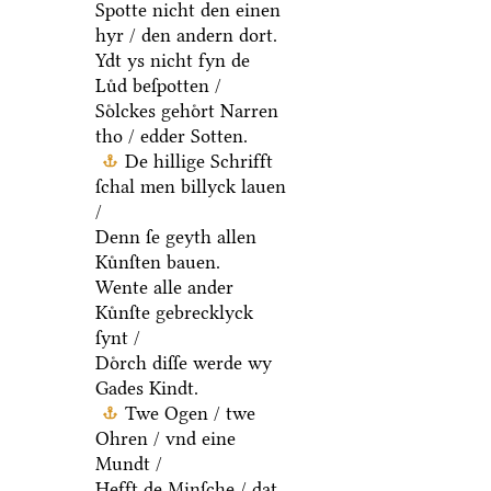
Spotte nicht den einen
hyr / den andern dort.
Ydt ys nicht fyn de
Luͤd beſpotten /
Soͤlckes gehoͤrt Narren
tho / edder Sotten.
De hillige Schrifft
ſchal men billyck lauen
/
Denn ſe geyth allen
Kuͤnſten bauen.
Wente alle ander
Kuͤnſte gebrecklyck
ſynt /
Doͤrch diſſe werde wy
Gades Kindt.
Twe Ogen / twe
Ohren / vnd eine
Mundt /
Hefft de Minſche / dat