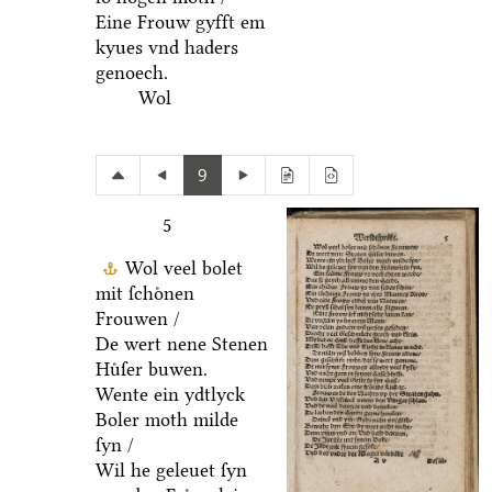
Eine Frouw gyfft em
kyues vnd haders
genoech.
Wol
9
5
Wol veel bolet
mit ſchoͤnen
Frouwen /
De wert nene Stenen
Huͤſer buwen.
Wente ein ydtlyck
Boler moth milde
ſyn /
Wil he geleuet ſyn