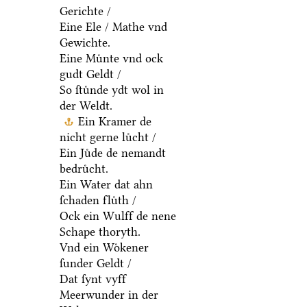
Gerichte /
Eine Ele / Mathe vnd
Gewichte.
Eine Muͤnte vnd ock
gudt Geldt /
So ſtuͤnde ydt wol in
der Weldt.
Ein Kramer de
nicht gerne luͤcht /
Ein Juͤde de nemandt
bedruͤcht.
Ein Water dat ahn
ſchaden fluͤth /
Ock ein Wulff de nene
Schape thoryth.
Vnd ein Woͤkener
ſunder Geldt /
Dat ſynt vyff
Meerwunder in der