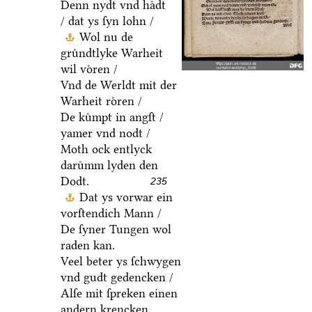
Denn nydt vnd haͤdt
/ dat ys ſyn lohn /
Wol nu de
gruͤndtlyke Warheit
wil voͤren /
Vnd de Werldt mit der
Warheit roͤren /
De kuͤmpt in angſt /
yamer vnd nodt /
Moth ock entlyck
daruͤmm lyden den
Dodt.
235
Dat ys vorwar ein
vorſtendich Mann /
De ſyner Tungen wol
raden kan.
Veel beter ys ſchwygen
vnd gudt gedencken /
Alſe mit ſpreken einen
andern krencken.