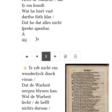
ſy em kundt.
Wat he hoͤrt vnd
dartho ſuͤth klar /
Dat he dat alles nicht
ſpreke apenbar.
A
Js
iiij
8
Ys ydt nicht ein
wunderlyck dinck
voͤran /
Dat de Warheit
nergen blyuen kan.
Wol de Warheit
ſecht / de hefft
nichts daruan /