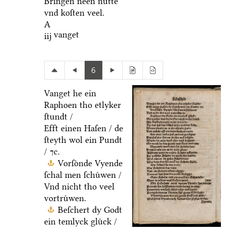
Bringen neen nuͤtte
vnd koſten veel.
A
vanget
iij
6
Vanget he ein
Raphoen tho etlyker
ſtundt /
Efft einen Haſen / de
ſteyth wol ein Pundt
/ ⁊c.
Vorſoͤnde Vyende
ſchal men ſchuͤwen /
Vnd nicht tho veel
vortruͤwen.
Beſchert dy Godt
ein temlyck gluͤck /