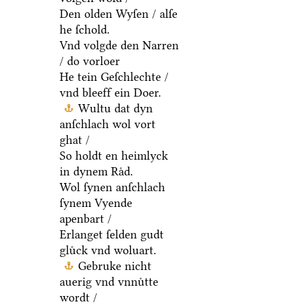
Den olden Wyſen / alſe
he ſchold.
Vnd volgde den Narren
/ do vorloer
He tein Geſchlechte /
vnd bleeff ein Doer.
Wultu dat dyn
anſchlach wol vort
ghat /
So holdt en heimlyck
in dynem Raͤd.
Wol ſynen anſchlach
ſynem Vyende
apenbart /
Erlanget ſelden gudt
gluͤck vnd woluart.
Gebruke nicht
auerig vnd vnnuͤtte
wordt /