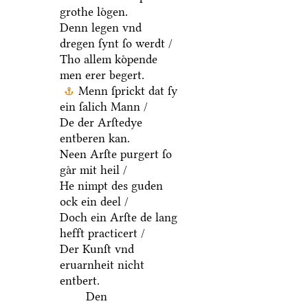
grothe loͤgen.
Denn legen vnd
dregen ſynt ſo werdt /
Tho allem koͤpende
men erer begert.
Menn ſprickt dat ſy
ein ſalich Mann /
De der Arſtedye
entberen kan.
Neen Arſte purgert ſo
gaͤr mit heil /
He nimpt des guden
ock ein deel /
Doch ein Arſte de lang
hefft practicert /
Der Kunſt vnd
eruarnheit nicht
entbert.
Den