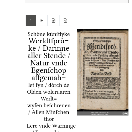
1
Schoͤne kuͤnſtlyke
Werldtſproͤ=
ke / Darinne
aller Stende /
Natur vnde
Egenſchop
affgemah=
let ſyn / doͤrch de
Olden woleruaren
Werlt=
wyſen beſchreuen
/ Allen Minſchen
thor
Lere vnde Warninge