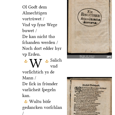
Ol Godt dem
Almechtigen
vortruͤwet /
Vnd vp ſyne Wege
buwet /
De kan nicht tho
ſchanden werden /
Noch dort edder hyr
vp Erden.
W
Salich
vnd
vorſichtich ys de
Mann /
De ſick in froͤmder
varlicheit ſpegeln
kan.
Wultu boͤſe
gedancken vorſchlan
/