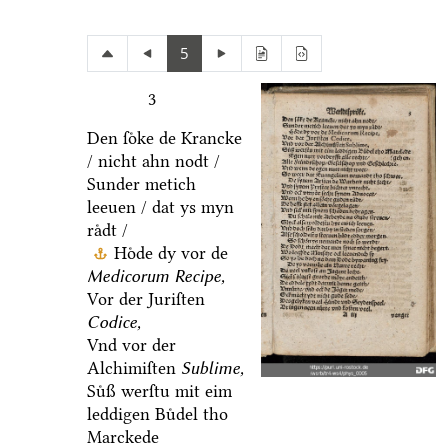
5
3
Den ſoͤke de Krancke
/ nicht ahn nodt /
Sunder metich
leeuen / dat ys myn
raͤdt /
Hoͤde dy vor de
Medicorum Recipe,
Vor der Juriſten
Codice,
Vnd vor der
Alchimiſten
Sublime,
Suͤß werſtu mit eim
leddigen Buͤdel tho
Marckede