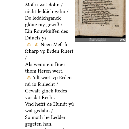
Moſtu wat dohn /
nicht leddich gahn /
De leddichganck
gloͤue my gewiß /
Ein Rouwkuͤſſen des
Duͤuels ys.
Neen Meſt ſo
ſcharp vp Erden ſchert
/
Als wenn ein Buer
thom Heren wert.
Ydt wart vp Erden
nuͤ ſo ſchlecht /
Gewalt ginck ſtedes
vor dat Recht.
Vnd hefft de Hundt yuͤ
wat gedahn /
So moth he Ledder
gegeten han.