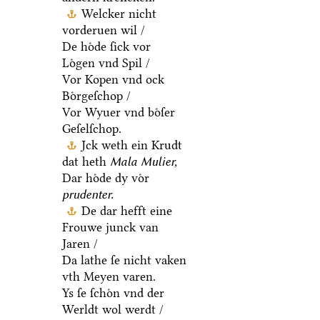
Welcker nicht
vorderuen wil /
De hoͤde ſick vor
Loͤgen vnd Spil /
Vor Kopen vnd ock
Boͤrgeſchop /
Vor Wyuer vnd boͤſer
Geſelſchop.
Jck weth ein Krudt
dat heth
Mala Mulier,
Dar hoͤde dy voͤr
prudenter.
De dar hefft eine
Frouwe junck van
Jaren /
Da lathe ſe nicht vaken
vth Meyen varen.
Ys ſe ſchoͤn vnd der
Werldt wol werdt /