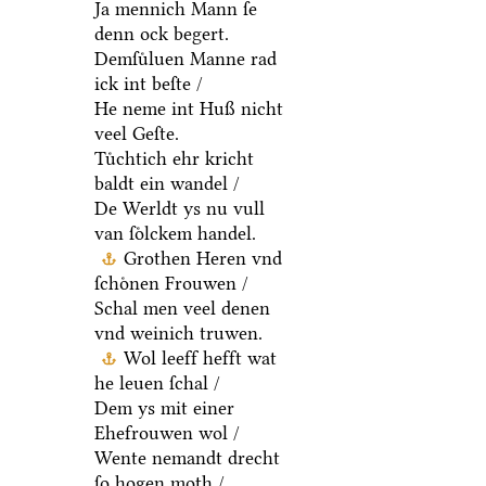
Ja mennich Mann ſe
denn ock begert.
Demſuͤluen Manne rad
ick int beſte /
He neme int Huß nicht
veel Geſte.
Tuͤchtich ehr kricht
baldt ein wandel /
De Werldt ys nu vull
van ſoͤlckem handel.
Grothen Heren vnd
ſchoͤnen Frouwen /
Schal men veel denen
vnd weinich truwen.
Wol leeff hefft wat
he leuen ſchal /
Dem ys mit einer
Ehefrouwen wol /
Wente nemandt drecht
ſo hogen moth /