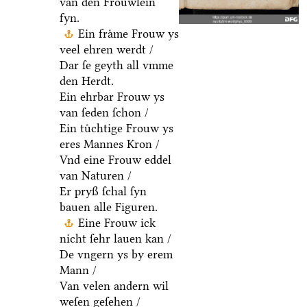
van den Froͤuwlein
fyn.
Ein fraͤme Frouw ys
veel ehren werdt /
Dar ſe geyth all vmme
den Herdt.
Ein ehrbar Frouw ys
van ſeden ſchon /
Ein tuͤchtige Frouw ys
eres Mannes Kron /
Vnd eine Frouw eddel
van Naturen /
Er pryß ſchal ſyn
bauen alle Figuren.
Eine Frouw ick
nicht ſehr lauen kan /
De vngern ys by erem
Mann /
Van velen andern wil
weſen geſehen /