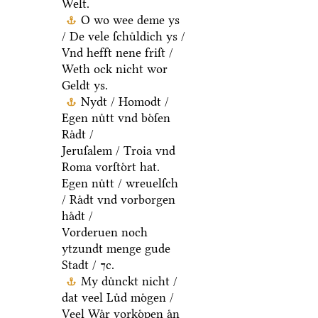
Welt.
O wo wee deme ys
/ De vele ſchuͤldich ys /
Vnd hefft nene friſt /
Weth ock nicht wor
Geldt ys.
Nydt / Homodt /
Egen nuͤtt vnd boͤſen
Raͤdt /
Jeruſalem / Troia vnd
Roma vorſtoͤrt hat.
Egen nuͤtt / wreuelſch
/ Raͤdt vnd vorborgen
haͤdt /
Vorderuen noch
ytzundt menge gude
Stadt / ⁊c.
My duͤnckt nicht /
dat veel Luͤd moͤgen /
Veel Waͤr vorkoͤpen aͤn