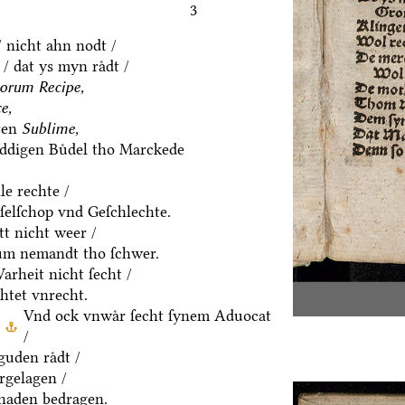
3
/ nicht ahn nodt /
/ dat ys myn raͤdt /
orum Recipe,
e,
ten
Sublime,
eddigen Buͤdel tho Marckede
le rechte /
eſelſchop vnd Geſchlechte.
t nicht weer /
um nemandt tho ſchwer.
rheit nicht ſecht /
htet vnrecht.
Vnd ock vnwaͤr ſecht ſynem Aduocat
/
uden raͤdt /
ͤrgelagen /
chaden bedragen.