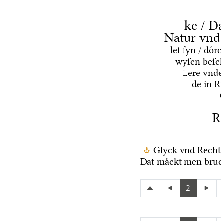
ke / D
Natur vnd
let ſyn / do
wyſen beſc
Lere vnd
de in 
R
Glyck vnd Recht
Dat maͤckt men bruc
2