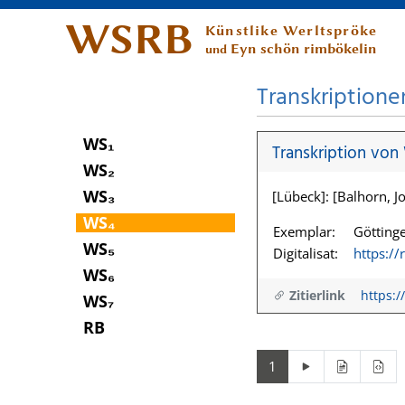
WSRB
Künstlike Werltspröke
Eyn schön rimbökelin
und
Transkriptione
WS₁
Transkription von
WS₂
WS₃
[Lübeck]: [Balhorn, Jo
WS₄
Exemplar:
Göttinge
WS₅
Digitalisat:
https:/
WS₆
Zitierlink
https:/
WS₇
RB
1