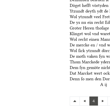
Doͤget hefft voͤrtyden
Ytzundt deyth ydt de 
Wol ytzundt veel Fre
De ys nu ein recht E
Groter Heren thoſage
Klinget wol vnd waret
Wol recht einen Mann
De mercke en / vnd we
Wol ſick ytzundt doͤr
De moth vaken ſyn wa
Thom Marckede yderm
Dem ſyn gemoͤte nicht
Dat Marcket wert ock
Denn ſo men den Dore
A ij
4