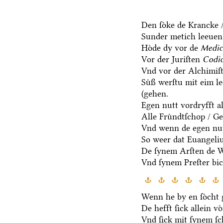
Den ſoͤke de Krancke 
Sunder metich leeuen 
Hoͤde dy vor de
Medic
Vor der Juriſten
Codic
Vnd vor der Alchimiſ
Suͤß werſtu mit eim l
(gehen.
Egen nutt vordryfft al
Alle Fruͤndtſchop / G
Vnd wenn de egen nut
So weer dat Euangeli
De ſynem Arſten de Wa
Vnd ſynem Preſter bic
Wenn he by en ſoͤcht g
De hefft ſick allein vo
Vnd ſick mit ſynem ſ