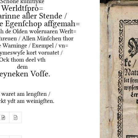
Schoͤne kuͤnſtlyke
Werldtſproͤ=
arinne aller Stende /
e Egenſchop affgemah=
ͤrch de Olden woleruaren Werlt=
hreuen / Allen Minſchen thor
e Warninge / Exempel / vn=
Rymeswyſe kort voruatet /
Ock thom deel vth
dem
eyneken Voſſe.
 waret am lengſten /
kt ydt am weinigſten.