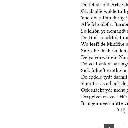
Du ſchalt mit Arbeyd
Glyck alſe woldeſtu h
Vnd doch ſtaͤn darby i
Alſe ſcholdeſtu ſteru
So ſchoͤn ys nemandt 
De Dodt mackt dat me
Wo leeff de Minſche o
So ys he doch na dem
De ys vorwaͤr ein Narr
De veel vnkoſt an Jage
Sick ſuͤlueſt grothe mo
De eddele tydt darmit
Vnnuͤtte / vnd ock de 
Ock maͤckt ydt nicht 
Desgelycken veel Huͤn
Bringen neen nuͤtte v
A iij