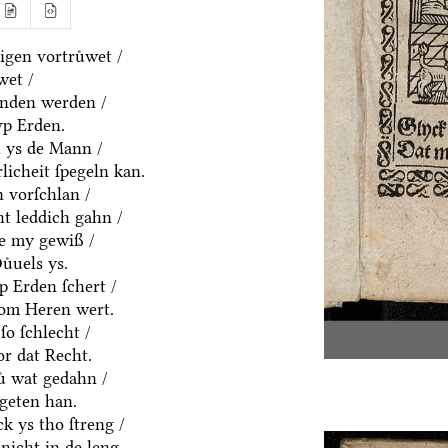
gen vortruͤwet /
wet /
anden werden /
vp Erden.
h ys de Mann /
rlicheit ſpegeln kan.
 vorſchlan /
t leddich gahn /
ue my gewiß /
uͤuels ys.
p Erden ſchert /
om Heren wert.
ſo ſchlecht /
or dat Recht.
ͤ wat gedahn /
geten han.
k ys tho ſtreng /
nicht in de leng.