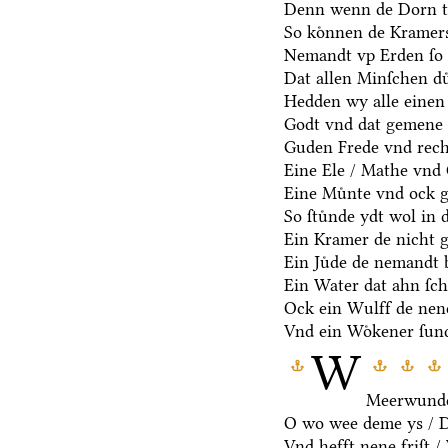
Denn wenn de Dorn t
So koͤnnen de Kramers
Nemandt vp Erden ſo 
Dat allen Minſchen du
Hedden wy alle einen
Godt vnd dat gemene 
Guden Frede vnd rech
Eine Ele / Mathe vnd
Eine Muͤnte vnd ock g
So ſtuͤnde ydt wol in 
Ein Kramer de nicht ge
Ein Juͤde de nemandt b
Ein Water dat ahn ſcha
Ock ein Wulff de nen
Vnd ein Woͤkener ſund
W
Meerwunde
O wo wee deme ys / De
Vnd hefft nene friſt 