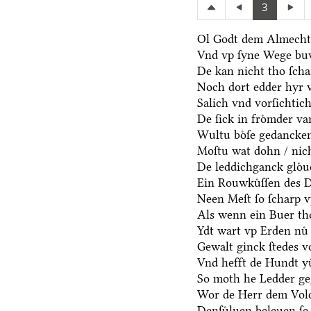
3
Ol Godt dem Almechti
Vnd vp ſyne Wege bu
De kan nicht tho ſch
Noch dort edder hyr 
Salich vnd vorſichtic
De ſick in froͤmder va
Wultu boͤſe gedancken
Moſtu wat dohn / nich
De leddichganck gloͤ
Ein Rouwkuͤſſen des D
Neen Meſt ſo ſcharp v
Als wenn ein Buer th
Ydt wart vp Erden nuͤ 
Gewalt ginck ſtedes v
Vnd hefft de Hundt yu
So moth he Ledder ge
Wor de Herr dem Volc
Denſuͤluen beleuen ſe 