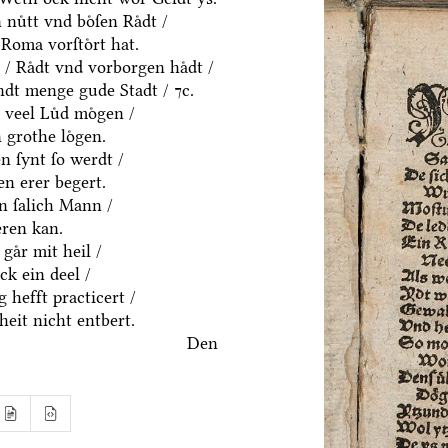
uͤtt vnd boͤſen Raͤdt /
Roma vorſtoͤrt hat.
 / Raͤdt vnd vorborgen haͤdt /
dt menge gude Stadt / ⁊c.
 veel Luͤd moͤgen /
 grothe loͤgen.
 ſynt ſo werdt /
n erer begert.
in ſalich Mann /
eren kan.
gaͤr mit heil /
k ein deel /
 hefft practicert /
eit nicht entbert.
Den