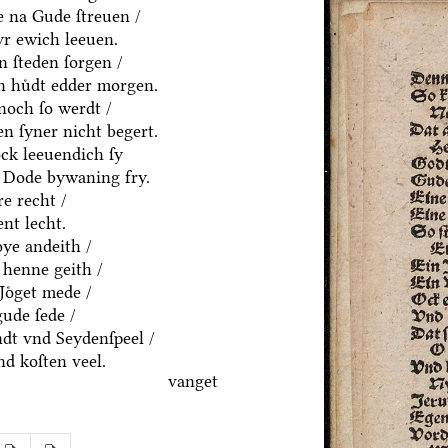
e na Gude ſtreuen /
yr ewich leeuen.
n ſteden ſorgen /
en huͤdt edder morgen.
noch ſo werdt /
n ſyner nicht begert.
ck leeuendich ſy
 Dode bywaning fry.
e recht /
nt lecht.
ͤye andeith /
 henne geith /
Joͤget mede /
gude ſede /
dt vnd Seydenſpeel /
nd koſten veel.
vanget