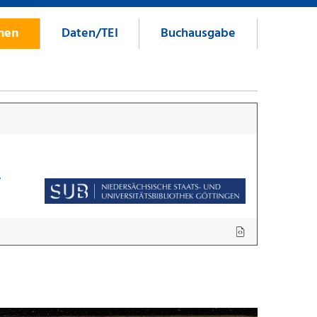
onen
Daten/TEI
Buchausgabe
7