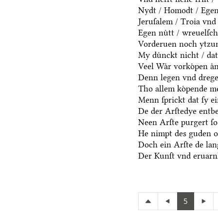
Nydt / Homodt / Egen n
Jeruſalem / Troia vnd 
Egen nuͤtt / wreuelſch
Vorderuen noch ytzun
My duͤnckt nicht / dat
Veel Waͤr vorkoͤpen aͤn
Denn legen vnd dregen
Tho allem koͤpende me
Menn ſprickt dat ſy e
De der Arſtedye entb
Neen Arſte purgert ſo 
He nimpt des guden oc
Doch ein Arſte de lang
Der Kunſt vnd eruarnh
5