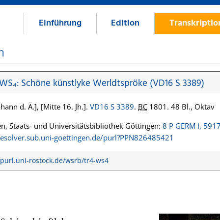
Einführung
Edition
Transkripti
n
 WS₄: Schöne künstlyke Werldtspröke (VD16 S 3389)
hann d. Ä.], [Mitte 16. Jh.].
VD16 S 3389
.
BC
1801. 48 Bl., Oktav
n, Staats- und Universitätsbibliothek Göttingen:
8 P GERM I, 591
/resolver.sub.uni-goettingen.de/purl?PPN826485421
/purl.uni-rostock.de/wsrb/tr4-ws4