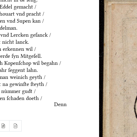
 Eddel gemacht /
houart vnd pracht /
ten vnd Supen kan /
ddelman.
 vnd Lercken geſanck /
 nicht lanck.
 erkennen wil /
rde ſyn Mitgeſell.
ch Kopenſchop wil begahn /
hr ſeggent lahn.
an weinich geyth /
 na gewinſte ſteyth /
 nuͤmmer gudt /
n ſchaden doeth /
Denn