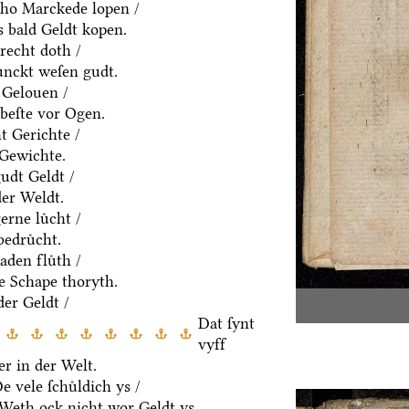
ho Marckede lopen /
 bald Geldt kopen.
recht doth /
ͤnckt weſen gudt.
 Gelouen /
beſte vor Ogen.
t Gerichte /
 Gewichte.
udt Geldt /
der Weldt.
rne luͤcht /
edruͤcht.
den fluͤth /
e Schape thoryth.
er Geldt /
Dat ſynt
vyff
r in der Welt.
 vele ſchuͤldich ys /
/ Weth ock nicht wor Geldt ys.