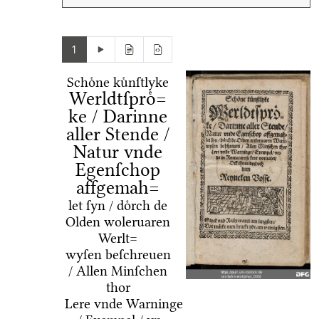
1
Schoͤne kuͤnſtlyke
Werldtſproͤ=
ke / Darinne
aller Stende /
Natur vnde
Egenſchop
affgemah=
let ſyn / doͤrch de
Olden woleruaren
Werlt=
wyſen beſchreuen
/ Allen Minſchen
thor
Lere vnde Warninge