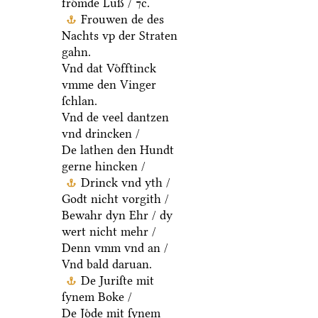
froͤmde Luß / ⁊c.
Frouwen de des
Nachts vp der Straten
gahn.
Vnd dat Voͤfftinck
vmme den Vinger
ſchlan.
Vnd de veel dantzen
vnd drincken /
De lathen den Hundt
gerne hincken /
Drinck vnd yth /
Godt nicht vorgith /
Bewahr dyn Ehr / dy
wert nicht mehr /
Denn vmm vnd an /
Vnd bald daruan.
De Juriſte mit
ſynem Boke /
De Joͤde mit ſynem