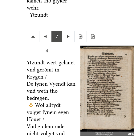
kamen tho glyker
wehr.
Ytzundt
7
4
Ytzundt wert gelauet
vnd geroͤmt in
Krygen /
De ſynen Vyendt kan
vnd weth tho
bedregen.
Wol alltydt
volget ſynem egen
Hoͤuet /
Vnd gudem rade
nicht volget vnd