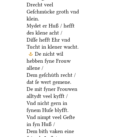
Drecht veel
Geſchmuͤcke groth vnd
klein.
Mydet er Huß / hefft
des klene acht /
Diſſe hefft Ehr vnd
Tucht in klener wacht.
De nicht wil
hebben ſyne Frouw
allene /
Dem geſchuͤth recht /
dat ſe wert gemene.
De mit ſyner Frouwen
alltydt veel kyfft /
Vnd nicht gern in
ſynem Huſe blyfft.
Vnd nimpt veel Geſte
in ſyn Huß /
Dem bith vaken eine