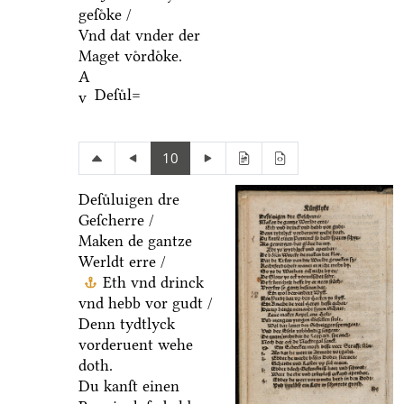
geſoͤke /
Vnd dat vnder der
Maget voͤrdoͤke.
A
Deſuͤl=
v
10
Deſuͤluigen dre
Geſcherre /
Maken de gantze
Werldt erre /
Eth vnd drinck
vnd hebb vor gudt /
Denn tydtlyck
vorderuent wehe
doth.
Du kanſt einen