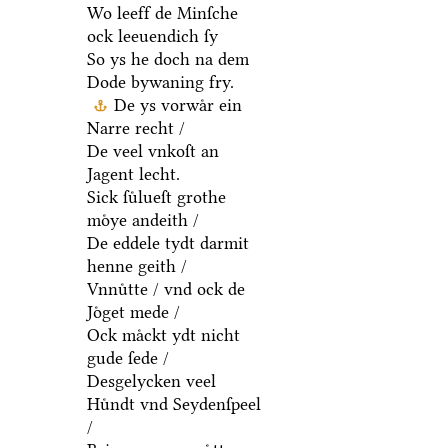
Wo leeff de Minſche
ock leeuendich ſy
So ys he doch na dem
Dode bywaning fry.
De ys vorwaͤr ein
Narre recht /
De veel vnkoſt an
Jagent lecht.
Sick ſuͤlueſt grothe
moͤye andeith /
De eddele tydt darmit
henne geith /
Vnnuͤtte / vnd ock de
Joͤget mede /
Ock maͤckt ydt nicht
gude ſede /
Desgelycken veel
Huͤndt vnd Seydenſpeel
/