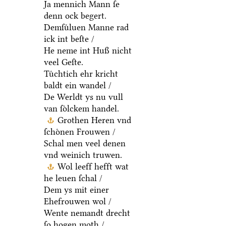
Ja mennich Mann ſe
denn ock begert.
Demſuͤluen Manne rad
ick int beſte /
He neme int Huß nicht
veel Geſte.
Tuͤchtich ehr kricht
baldt ein wandel /
De Werldt ys nu vull
van ſoͤlckem handel.
Grothen Heren vnd
ſchoͤnen Frouwen /
Schal men veel denen
vnd weinich truwen.
Wol leeff hefft wat
he leuen ſchal /
Dem ys mit einer
Ehefrouwen wol /
Wente nemandt drecht
ſo hogen moth /