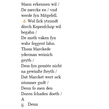
Mann erkennen wil /
De mercke en / vnd
werde ſyn Mitgeſell.
Wol ſick ytzundt
doͤrch Kopenſchop wil
begahn /
De moth vaken ſyn
wahr ſeggent lahn.
Thom Marckede
yderman weinich
geyth /
Dem ſyn gemoͤte nicht
na gewinſte ſteyth /
Dat Marcket wert ock
nuͤmmer gudt /
Denn ſo men den
Doren ſchaden doeth /
A
Denn
ij