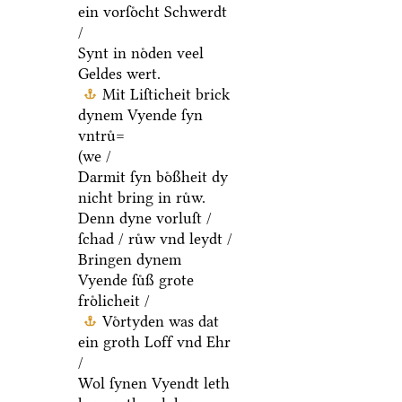
ein vorſoͤcht Schwerdt
/
Synt in noͤden veel
Geldes wert.
Mit Liſticheit brick
dynem Vyende ſyn
vntruͤ=
(we /
Darmit ſyn boͤßheit dy
nicht bring in ruͤw.
Denn dyne vorluſt /
ſchad / ruͤw vnd leydt /
Bringen dynem
Vyende ſuͤß grote
froͤlicheit /
Voͤrtyden was dat
ein groth Loff vnd Ehr
/
Wol ſynen Vyendt leth