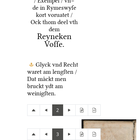
/ Exempel / vn=
de in Rymeswyſe
kort voruatet /
Ock thom deel vth
dem
Reyneken
Voſſe.
Glyck vnd Recht
waret am lengſten /
Dat maͤckt men
bruckt ydt am
weinigſten.
2
3