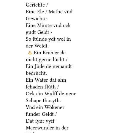
Gerichte /
Eine Ele / Mathe vnd
Gewichte.
Eine Muͤnte vnd ock
gudt Geldt /
So ſtuͤnde ydt wol in
der Weldt.
Ein Kramer de
nicht gerne luͤcht /
Ein Juͤde de nemandt
bedruͤcht.
Ein Water dat ahn
ſchaden fluͤth /
Ock ein Wulff de nene
Schape thoryth.
Vnd ein Woͤkener
ſunder Geldt /
Dat ſynt vyff
Meerwunder in der