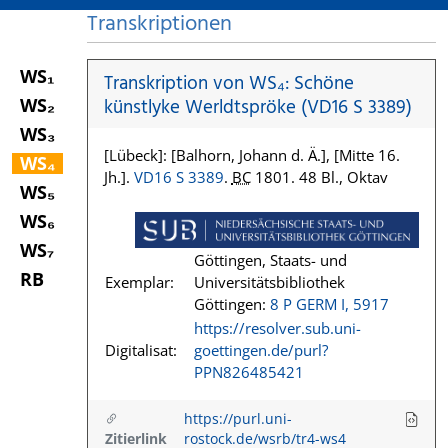
Transkriptionen
WS₁
Transkription von WS₄: Schöne
WS₂
künstlyke Werldtspröke (VD16 S 3389)
WS₃
[Lübeck]: [Balhorn, Johann d. Ä.], [Mitte 16.
WS₄
Jh.].
VD16 S 3389
.
BC
1801. 48 Bl., Oktav
WS₅
WS₆
WS₇
Göttingen, Staats- und
RB
Exemplar:
Universitätsbibliothek
Göttingen:
8 P GERM I, 5917
https://resolver.sub.uni-
Digitalisat:
goettingen.de/purl?
PPN826485421
https://purl.uni-
Zitierlink
rostock.de/wsrb/tr4-ws4