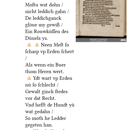
Moſtu wat dohn /
nicht leddich gahn /
De leddichganck
gloͤue my gewiß /
Ein Rouwkuͤſſen des
Duͤuels ys.
Neen Meſt ſo
ſcharp vp Erden ſchert
/
Als wenn ein Buer
thom Heren wert.
Ydt wart vp Erden
nuͤ ſo ſchlecht /
Gewalt ginck ſtedes
vor dat Recht.
Vnd hefft de Hundt yuͤ
wat gedahn /
So moth he Ledder
gegeten han.