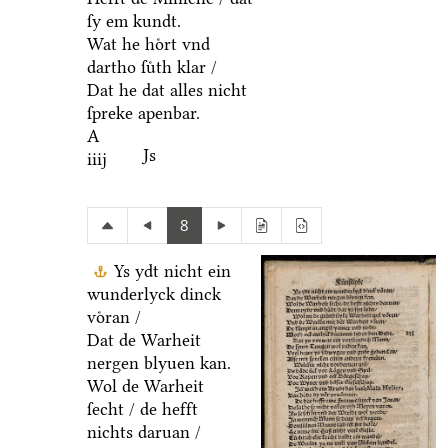
ſy em kundt.
Wat he hoͤrt vnd
dartho ſuͤth klar /
Dat he dat alles nicht
ſpreke apenbar.
A
Js
iiij
8
Ys ydt nicht ein
wunderlyck dinck
voͤran /
Dat de Warheit
nergen blyuen kan.
Wol de Warheit
ſecht / de hefft
nichts daruan /