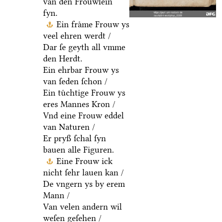
van den Froͤuwlein
fyn.
Ein fraͤme Frouw ys
veel ehren werdt /
Dar ſe geyth all vmme
den Herdt.
Ein ehrbar Frouw ys
van ſeden ſchon /
Ein tuͤchtige Frouw ys
eres Mannes Kron /
Vnd eine Frouw eddel
van Naturen /
Er pryß ſchal ſyn
bauen alle Figuren.
Eine Frouw ick
nicht ſehr lauen kan /
De vngern ys by erem
Mann /
Van velen andern wil
weſen geſehen /