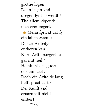
grothe loͤgen.
Denn legen vnd
dregen ſynt ſo werdt /
Tho allem koͤpende
men erer begert.
Menn ſprickt dat ſy
ein ſalich Mann /
De der Arſtedye
entberen kan.
Neen Arſte purgert ſo
gaͤr mit heil /
He nimpt des guden
ock ein deel /
Doch ein Arſte de lang
hefft practicert /
Der Kunſt vnd
eruarnheit nicht
entbert.
Den