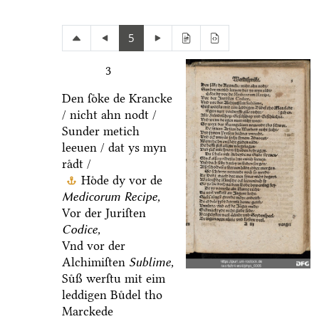
5
3
Den ſoͤke de Krancke
/ nicht ahn nodt /
Sunder metich
leeuen / dat ys myn
raͤdt /
Hoͤde dy vor de
Medicorum Recipe,
Vor der Juriſten
Codice,
Vnd vor der
Alchimiſten
Sublime,
Suͤß werſtu mit eim
leddigen Buͤdel tho
Marckede