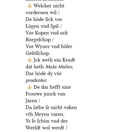
Welcker nicht
vorderuen wil /
De hoͤde ſick vor
Loͤgen vnd Spil /
Vor Kopen vnd ock
Boͤrgeſchop /
Vor Wyuer vnd boͤſer
Geſelſchop.
Jck weth ein Krudt
dat heth
Mala Mulier,
Dar hoͤde dy voͤr
prudenter.
De dar hefft eine
Frouwe junck van
Jaren /
Da lathe ſe nicht vaken
vth Meyen varen.
Ys ſe ſchoͤn vnd der
Werldt wol werdt /