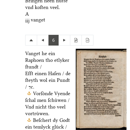
Bringen neen nuͤtte
vnd koſten veel.
A
vanget
iij
6
Vanget he ein
Raphoen tho etlyker
ſtundt /
Efft einen Haſen / de
ſteyth wol ein Pundt
/ ⁊c.
Vorſoͤnde Vyende
ſchal men ſchuͤwen /
Vnd nicht tho veel
vortruͤwen.
Beſchert dy Godt
ein temlyck gluͤck /