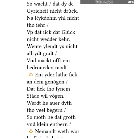
So wacht / dat dy de
Gyricheit nicht druͤck.
Na Rykdohm yhl nicht
tho ſehr /
Vp dat ſick dat Gluͤck
nicht wedder kehr.
Wente ylendt ys nicht
alltydt gudt /
Vnd maͤckt offt ein
bedroͤueden modt.
Ein yder lathe ſick
an dem genoͤgen /
Dat ſick tho ſynem
Staͤde wil voͤgen.
Werdt he auer dyth
tho veel begern /
So moth he dat groth
vnd klein entbern /
Nemandt weth wor