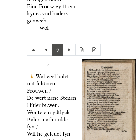
Eine Frouw gyfft em
kyues vnd haders
genoech.
Wol
9
5
Wol veel bolet
mit ſchoͤnen
Frouwen /
De wert nene Stenen
Huͤſer buwen.
Wente ein ydtlyck
Boler moth milde
ſyn /
Wil he geleuet ſyn