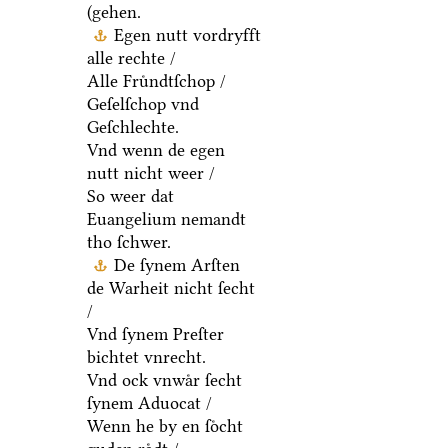
(gehen.
Egen nutt vordryfft
alle rechte /
Alle Fruͤndtſchop /
Geſelſchop vnd
Geſchlechte.
Vnd wenn de egen
nutt nicht weer /
So weer dat
Euangelium nemandt
tho ſchwer.
De ſynem Arſten
de Warheit nicht ſecht
/
Vnd ſynem Preſter
bichtet vnrecht.
Vnd ock vnwaͤr ſecht
ſynem Aduocat /
Wenn he by en ſoͤcht