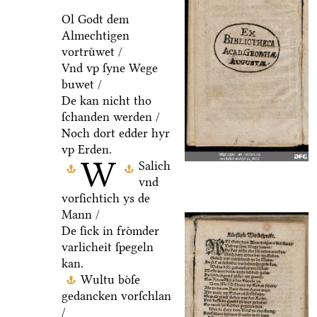
Ol Godt dem
Almechtigen
vortruͤwet /
Vnd vp ſyne Wege
buwet /
De kan nicht tho
ſchanden werden /
Noch dort edder hyr
vp Erden.
W
Salich
vnd
vorſichtich ys de
Mann /
De ſick in froͤmder
varlicheit ſpegeln
kan.
Wultu boͤſe
gedancken vorſchlan
/