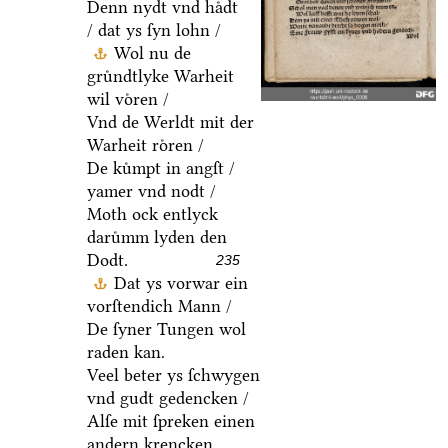
Denn nydt vnd haͤdt
/ dat ys ſyn lohn /
Wol nu de
gruͤndtlyke Warheit
wil voͤren /
Vnd de Werldt mit der
Warheit roͤren /
De kuͤmpt in angſt /
yamer vnd nodt /
Moth ock entlyck
daruͤmm lyden den
Dodt.
235
Dat ys vorwar ein
vorſtendich Mann /
De ſyner Tungen wol
raden kan.
Veel beter ys ſchwygen
vnd gudt gedencken /
Alſe mit ſpreken einen
andern krencken.