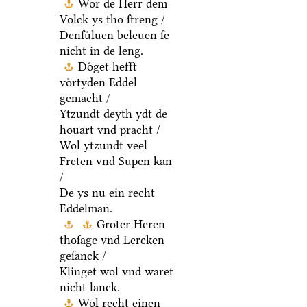
Wor de Herr dem
Volck ys tho ſtreng /
Denſuͤluen beleuen ſe
nicht in de leng.
Doͤget hefft
voͤrtyden Eddel
gemacht /
Ytzundt deyth ydt de
houart vnd pracht /
Wol ytzundt veel
Freten vnd Supen kan
/
De ys nu ein recht
Eddelman.
Groter Heren
thoſage vnd Lercken
geſanck /
Klinget wol vnd waret
nicht lanck.
Wol recht einen