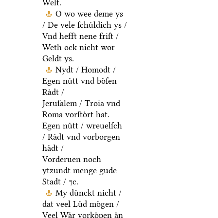
Welt.
O wo wee deme ys
/ De vele ſchuͤldich ys /
Vnd hefft nene friſt /
Weth ock nicht wor
Geldt ys.
Nydt / Homodt /
Egen nuͤtt vnd boͤſen
Raͤdt /
Jeruſalem / Troia vnd
Roma vorſtoͤrt hat.
Egen nuͤtt / wreuelſch
/ Raͤdt vnd vorborgen
haͤdt /
Vorderuen noch
ytzundt menge gude
Stadt / ⁊c.
My duͤnckt nicht /
dat veel Luͤd moͤgen /
Veel Waͤr vorkoͤpen aͤn