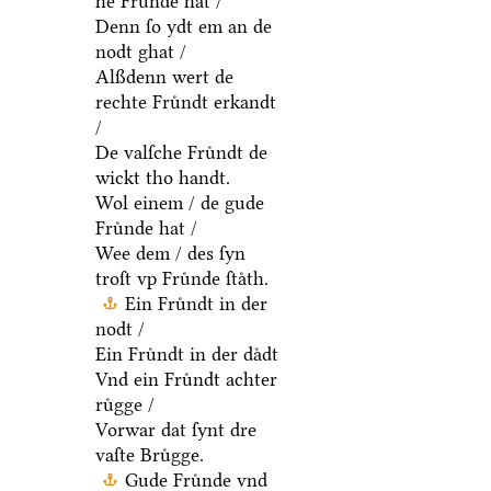
he Fruͤnde hat /
Denn ſo ydt em an de
nodt ghat /
Alßdenn wert de
rechte Fruͤndt erkandt
/
De valſche Fruͤndt de
wickt tho handt.
Wol einem / de gude
Fruͤnde hat /
Wee dem / des ſyn
troſt vp Fruͤnde ſtaͤth.
Ein Fruͤndt in der
nodt /
Ein Fruͤndt in der daͤdt
Vnd ein Fruͤndt achter
ruͤgge /
Vorwar dat ſynt dre
vaſte Bruͤgge.
Gude Fruͤnde vnd