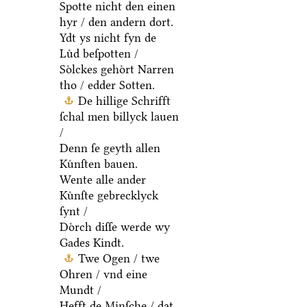
Spotte nicht den einen
hyr / den andern dort.
Ydt ys nicht fyn de
Luͤd beſpotten /
Soͤlckes gehoͤrt Narren
tho / edder Sotten.
De hillige Schrifft
ſchal men billyck lauen
/
Denn ſe geyth allen
Kuͤnſten bauen.
Wente alle ander
Kuͤnſte gebrecklyck
ſynt /
Doͤrch diſſe werde wy
Gades Kindt.
Twe Ogen / twe
Ohren / vnd eine
Mundt /
Hefft de Minſche / dat