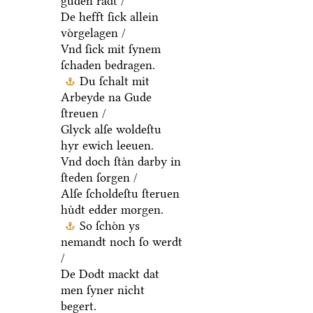
guden raͤdt /
De hefft ſick allein
voͤrgelagen /
Vnd ſick mit ſynem
ſchaden bedragen.
Du ſchalt mit
Arbeyde na Gude
ſtreuen /
Glyck alſe woldeſtu
hyr ewich leeuen.
Vnd doch ſtaͤn darby in
ſteden ſorgen /
Alſe ſcholdeſtu ſteruen
huͤdt edder morgen.
So ſchoͤn ys
nemandt noch ſo werdt
/
De Dodt mackt dat
men ſyner nicht
begert.