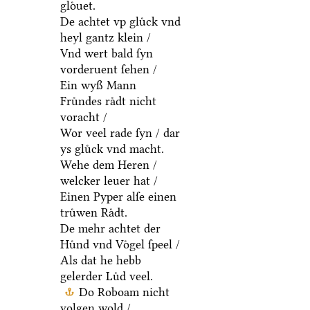
gloͤuet.
De achtet vp gluͤck vnd
heyl gantz klein /
Vnd wert bald ſyn
vorderuent ſehen /
Ein wyß Mann
Fruͤndes raͤdt nicht
voracht /
Wor veel rade ſyn / dar
ys gluͤck vnd macht.
Wehe dem Heren /
welcker leuer hat /
Einen Pyper alſe einen
truͤwen Raͤdt.
De mehr achtet der
Huͤnd vnd Voͤgel ſpeel /
Als dat he hebb
gelerder Luͤd veel.
Do Roboam nicht
volgen wold /