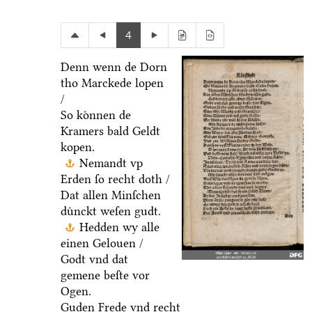
4
Denn wenn de Dorn
tho Marckede lopen
/
So koͤnnen de
Kramers bald Geldt
kopen.
Nemandt vp
Erden ſo recht doth /
Dat allen Minſchen
duͤnckt weſen gudt.
Hedden wy alle
einen Gelouen /
Godt vnd dat
gemene beſte vor
Ogen.
Guden Frede vnd recht