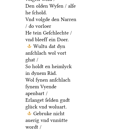
Den olden Wyſen / alſe
he ſchold.
Vnd volgde den Narren
/ do vorloer
He tein Geſchlechte /
vnd bleeff ein Doer.
Wultu dat dyn
anſchlach wol vort
ghat /
So holdt en heimlyck
in dynem Raͤd.
Wol ſynen anſchlach
ſynem Vyende
apenbart /
Erlanget ſelden gudt
gluͤck vnd woluart.
Gebruke nicht
auerig vnd vnnuͤtte
wordt /