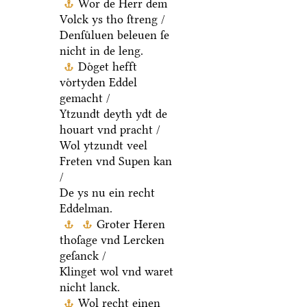
Wor de Herr dem
Volck ys tho ſtreng /
Denſuͤluen beleuen ſe
nicht in de leng.
Doͤget hefft
voͤrtyden Eddel
gemacht /
Ytzundt deyth ydt de
houart vnd pracht /
Wol ytzundt veel
Freten vnd Supen kan
/
De ys nu ein recht
Eddelman.
Groter Heren
thoſage vnd Lercken
geſanck /
Klinget wol vnd waret
nicht lanck.
Wol recht einen