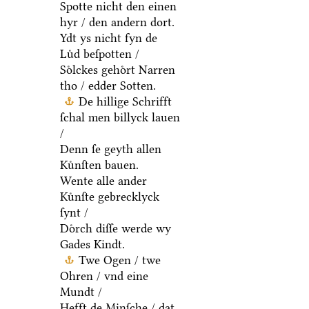
Spotte nicht den einen
hyr / den andern dort.
Ydt ys nicht fyn de
Luͤd beſpotten /
Soͤlckes gehoͤrt Narren
tho / edder Sotten.
De hillige Schrifft
ſchal men billyck lauen
/
Denn ſe geyth allen
Kuͤnſten bauen.
Wente alle ander
Kuͤnſte gebrecklyck
ſynt /
Doͤrch diſſe werde wy
Gades Kindt.
Twe Ogen / twe
Ohren / vnd eine
Mundt /
Hefft de Minſche / dat