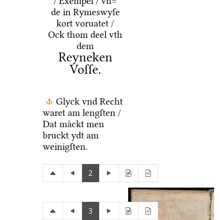
/ Exempel / vn=
de in Rymeswyſe
kort voruatet /
Ock thom deel vth
dem
Reyneken
Voſſe.
Glyck vnd Recht
waret am lengſten /
Dat maͤckt men
bruckt ydt am
weinigſten.
2
3