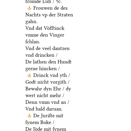
froͤmde Luß / ⁊c.
Frouwen de des
Nachts vp der Straten
gahn.
Vnd dat Voͤfftinck
vmme den Vinger
ſchlan.
Vnd de veel dantzen
vnd drincken /
De lathen den Hundt
gerne hincken /
Drinck vnd yth /
Godt nicht vorgith /
Bewahr dyn Ehr / dy
wert nicht mehr /
Denn vmm vnd an /
Vnd bald daruan.
De Juriſte mit
ſynem Boke /
De Joͤde mit ſynem