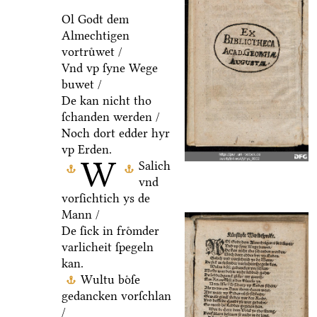
Ol Godt dem
Almechtigen
vortruͤwet /
Vnd vp ſyne Wege
buwet /
De kan nicht tho
ſchanden werden /
Noch dort edder hyr
vp Erden.
W
Salich
vnd
vorſichtich ys de
Mann /
De ſick in froͤmder
varlicheit ſpegeln
kan.
Wultu boͤſe
gedancken vorſchlan
/