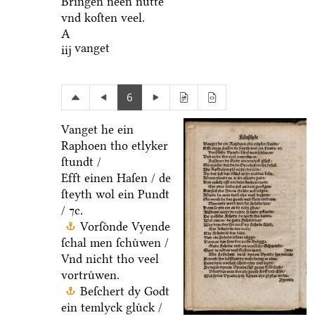
Bringen neen nuͤtte
vnd koſten veel.
A
vanget
iij
6
Vanget he ein
Raphoen tho etlyker
ſtundt /
Efft einen Haſen / de
ſteyth wol ein Pundt
/ ⁊c.
Vorſoͤnde Vyende
ſchal men ſchuͤwen /
Vnd nicht tho veel
vortruͤwen.
Beſchert dy Godt
ein temlyck gluͤck /