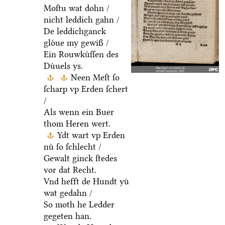
Moſtu wat dohn /
nicht leddich gahn /
De leddichganck
gloͤue my gewiß /
Ein Rouwkuͤſſen des
Duͤuels ys.
Neen Meſt ſo
ſcharp vp Erden ſchert
/
Als wenn ein Buer
thom Heren wert.
Ydt wart vp Erden
nuͤ ſo ſchlecht /
Gewalt ginck ſtedes
vor dat Recht.
Vnd hefft de Hundt yuͤ
wat gedahn /
So moth he Ledder
gegeten han.