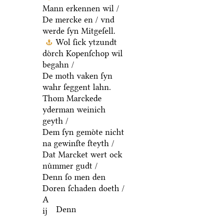
Mann erkennen wil /
De mercke en / vnd
werde ſyn Mitgeſell.
Wol ſick ytzundt
doͤrch Kopenſchop wil
begahn /
De moth vaken ſyn
wahr ſeggent lahn.
Thom Marckede
yderman weinich
geyth /
Dem ſyn gemoͤte nicht
na gewinſte ſteyth /
Dat Marcket wert ock
nuͤmmer gudt /
Denn ſo men den
Doren ſchaden doeth /
A
Denn
ij