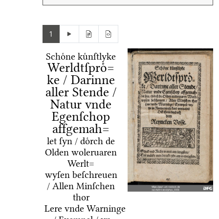
1
Schoͤne kuͤnſtlyke
Werldtſproͤ=
ke / Darinne
aller Stende /
Natur vnde
Egenſchop
affgemah=
let ſyn / doͤrch de
Olden woleruaren
Werlt=
wyſen beſchreuen
/ Allen Minſchen
thor
Lere vnde Warninge