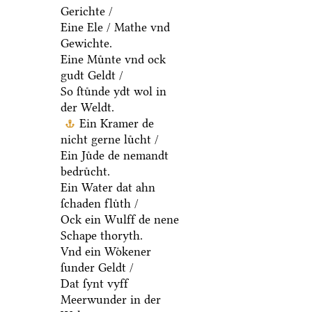
Gerichte /
Eine Ele / Mathe vnd
Gewichte.
Eine Muͤnte vnd ock
gudt Geldt /
So ſtuͤnde ydt wol in
der Weldt.
Ein Kramer de
nicht gerne luͤcht /
Ein Juͤde de nemandt
bedruͤcht.
Ein Water dat ahn
ſchaden fluͤth /
Ock ein Wulff de nene
Schape thoryth.
Vnd ein Woͤkener
ſunder Geldt /
Dat ſynt vyff
Meerwunder in der