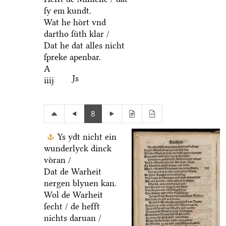
ſy em kundt.
Wat he hoͤrt vnd
dartho ſuͤth klar /
Dat he dat alles nicht
ſpreke apenbar.
A
Js
iiij
8
Ys ydt nicht ein
wunderlyck dinck
voͤran /
Dat de Warheit
nergen blyuen kan.
Wol de Warheit
ſecht / de hefft
nichts daruan /