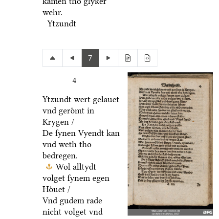
kamen tho glyker
wehr.
Ytzundt
7
4
Ytzundt wert gelauet
vnd geroͤmt in
Krygen /
De ſynen Vyendt kan
vnd weth tho
bedregen.
Wol alltydt
volget ſynem egen
Hoͤuet /
Vnd gudem rade
nicht volget vnd