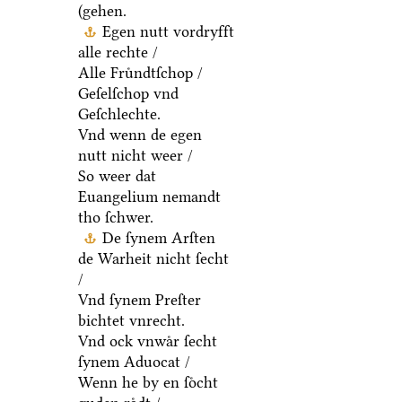
(gehen.
Egen nutt vordryfft
alle rechte /
Alle Fruͤndtſchop /
Geſelſchop vnd
Geſchlechte.
Vnd wenn de egen
nutt nicht weer /
So weer dat
Euangelium nemandt
tho ſchwer.
De ſynem Arſten
de Warheit nicht ſecht
/
Vnd ſynem Preſter
bichtet vnrecht.
Vnd ock vnwaͤr ſecht
ſynem Aduocat /
Wenn he by en ſoͤcht