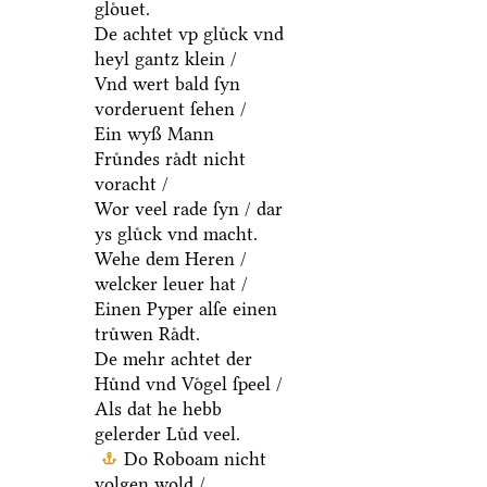
gloͤuet.
De achtet vp gluͤck vnd
heyl gantz klein /
Vnd wert bald ſyn
vorderuent ſehen /
Ein wyß Mann
Fruͤndes raͤdt nicht
voracht /
Wor veel rade ſyn / dar
ys gluͤck vnd macht.
Wehe dem Heren /
welcker leuer hat /
Einen Pyper alſe einen
truͤwen Raͤdt.
De mehr achtet der
Huͤnd vnd Voͤgel ſpeel /
Als dat he hebb
gelerder Luͤd veel.
Do Roboam nicht
volgen wold /