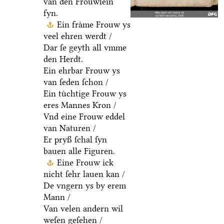
van den Froͤuwlein
fyn.
Ein fraͤme Frouw ys
veel ehren werdt /
Dar ſe geyth all vmme
den Herdt.
Ein ehrbar Frouw ys
van ſeden ſchon /
Ein tuͤchtige Frouw ys
eres Mannes Kron /
Vnd eine Frouw eddel
van Naturen /
Er pryß ſchal ſyn
bauen alle Figuren.
Eine Frouw ick
nicht ſehr lauen kan /
De vngern ys by erem
Mann /
Van velen andern wil
weſen geſehen /