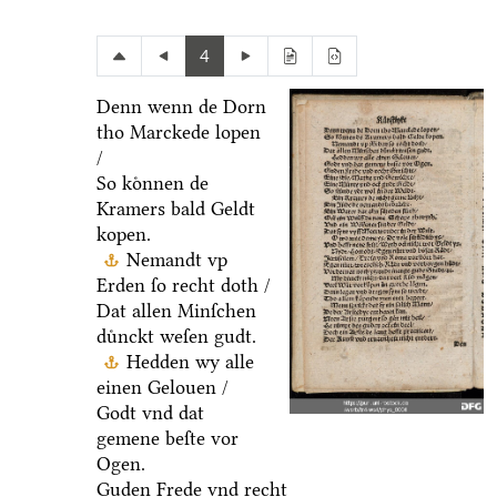
4
Denn wenn de Dorn
tho Marckede lopen
/
So koͤnnen de
Kramers bald Geldt
kopen.
Nemandt vp
Erden ſo recht doth /
Dat allen Minſchen
duͤnckt weſen gudt.
Hedden wy alle
einen Gelouen /
Godt vnd dat
gemene beſte vor
Ogen.
Guden Frede vnd recht