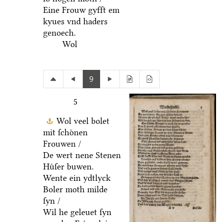
Eine Frouw gyfft em
kyues vnd haders
genoech.
Wol
9
5
Wol veel bolet
mit ſchoͤnen
Frouwen /
De wert nene Stenen
Huͤſer buwen.
Wente ein ydtlyck
Boler moth milde
ſyn /
Wil he geleuet ſyn