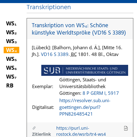
Transkriptionen
WS₁
Transkription von WS₄: Schöne
WS₂
künstlyke Werldtspröke (VD16 S 3389)
WS₃
[Lübeck]: [Balhorn, Johann d. Ä.], [Mitte 16.
WS₄
Jh.].
VD16 S 3389
.
BC
1801. 48 Bl., Oktav
WS₅
WS₆
WS₇
Göttingen, Staats- und
RB
Exemplar:
Universitätsbibliothek
Göttingen:
8 P GERM I, 5917
https://resolver.sub.uni-
Digitalisat:
goettingen.de/purl?
PPN826485421
https://purl.uni-
Zitierlink
rostock.de/wsrb/tr4-ws4