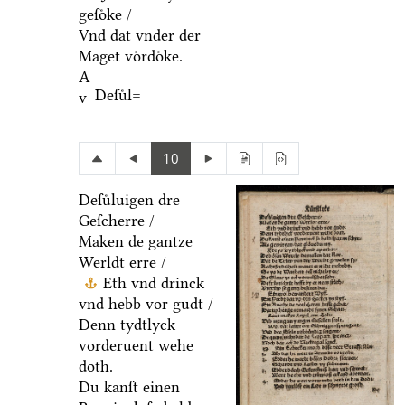
geſoͤke /
Vnd dat vnder der
Maget voͤrdoͤke.
A
Deſuͤl=
v
10
Deſuͤluigen dre
Geſcherre /
Maken de gantze
Werldt erre /
Eth vnd drinck
vnd hebb vor gudt /
Denn tydtlyck
vorderuent wehe
doth.
Du kanſt einen