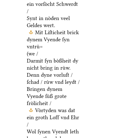
ein vorſoͤcht Schwerdt
/
Synt in noͤden veel
Geldes wert.
Mit Liſticheit brick
dynem Vyende ſyn
vntruͤ=
(we /
Darmit ſyn boͤßheit dy
nicht bring in ruͤw.
Denn dyne vorluſt /
ſchad / ruͤw vnd leydt /
Bringen dynem
Vyende ſuͤß grote
froͤlicheit /
Voͤrtyden was dat
ein groth Loff vnd Ehr
/
Wol ſynen Vyendt leth