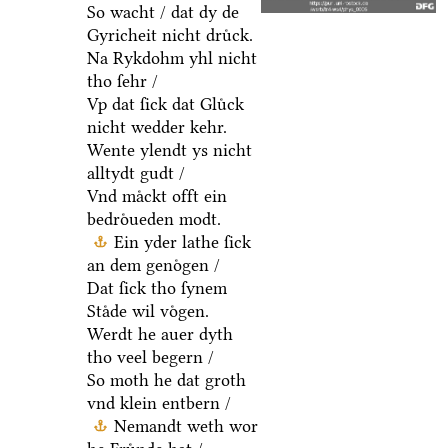
So wacht / dat dy de
Gyricheit nicht druͤck.
Na Rykdohm yhl nicht
tho ſehr /
Vp dat ſick dat Gluͤck
nicht wedder kehr.
Wente ylendt ys nicht
alltydt gudt /
Vnd maͤckt offt ein
bedroͤueden modt.
Ein yder lathe ſick
an dem genoͤgen /
Dat ſick tho ſynem
Staͤde wil voͤgen.
Werdt he auer dyth
tho veel begern /
So moth he dat groth
vnd klein entbern /
Nemandt weth wor