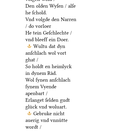
Den olden Wyſen / alſe
he ſchold.
Vnd volgde den Narren
/ do vorloer
He tein Geſchlechte /
vnd bleeff ein Doer.
Wultu dat dyn
anſchlach wol vort
ghat /
So holdt en heimlyck
in dynem Raͤd.
Wol ſynen anſchlach
ſynem Vyende
apenbart /
Erlanget ſelden gudt
gluͤck vnd woluart.
Gebruke nicht
auerig vnd vnnuͤtte
wordt /