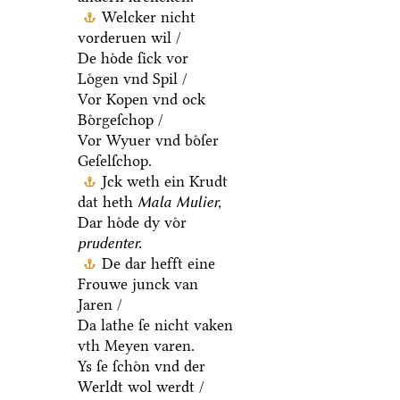
Welcker nicht
vorderuen wil /
De hoͤde ſick vor
Loͤgen vnd Spil /
Vor Kopen vnd ock
Boͤrgeſchop /
Vor Wyuer vnd boͤſer
Geſelſchop.
Jck weth ein Krudt
dat heth
Mala Mulier,
Dar hoͤde dy voͤr
prudenter.
De dar hefft eine
Frouwe junck van
Jaren /
Da lathe ſe nicht vaken
vth Meyen varen.
Ys ſe ſchoͤn vnd der
Werldt wol werdt /