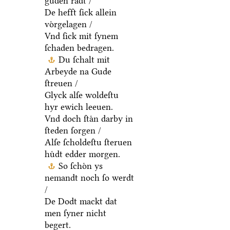
guden raͤdt /
De hefft ſick allein
voͤrgelagen /
Vnd ſick mit ſynem
ſchaden bedragen.
Du ſchalt mit
Arbeyde na Gude
ſtreuen /
Glyck alſe woldeſtu
hyr ewich leeuen.
Vnd doch ſtaͤn darby in
ſteden ſorgen /
Alſe ſcholdeſtu ſteruen
huͤdt edder morgen.
So ſchoͤn ys
nemandt noch ſo werdt
/
De Dodt mackt dat
men ſyner nicht
begert.