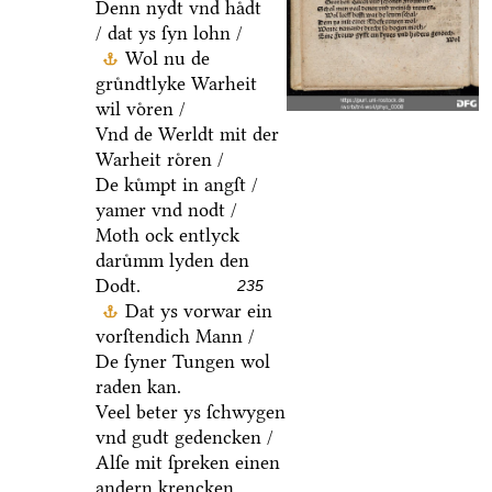
Denn nydt vnd haͤdt
/ dat ys ſyn lohn /
Wol nu de
gruͤndtlyke Warheit
wil voͤren /
Vnd de Werldt mit der
Warheit roͤren /
De kuͤmpt in angſt /
yamer vnd nodt /
Moth ock entlyck
daruͤmm lyden den
Dodt.
235
Dat ys vorwar ein
vorſtendich Mann /
De ſyner Tungen wol
raden kan.
Veel beter ys ſchwygen
vnd gudt gedencken /
Alſe mit ſpreken einen
andern krencken.