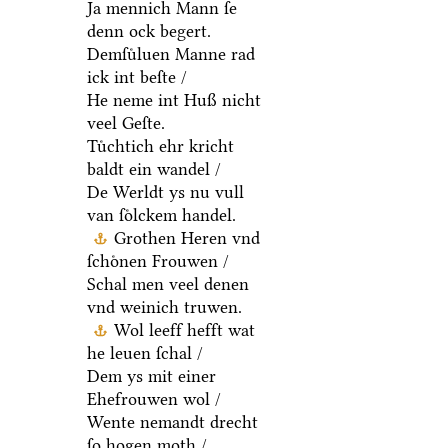
Ja mennich Mann ſe
denn ock begert.
Demſuͤluen Manne rad
ick int beſte /
He neme int Huß nicht
veel Geſte.
Tuͤchtich ehr kricht
baldt ein wandel /
De Werldt ys nu vull
van ſoͤlckem handel.
Grothen Heren vnd
ſchoͤnen Frouwen /
Schal men veel denen
vnd weinich truwen.
Wol leeff hefft wat
he leuen ſchal /
Dem ys mit einer
Ehefrouwen wol /
Wente nemandt drecht
ſo hogen moth /