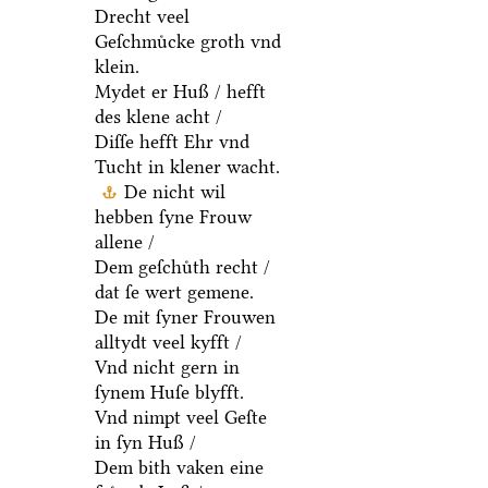
Drecht veel
Geſchmuͤcke groth vnd
klein.
Mydet er Huß / hefft
des klene acht /
Diſſe hefft Ehr vnd
Tucht in klener wacht.
De nicht wil
hebben ſyne Frouw
allene /
Dem geſchuͤth recht /
dat ſe wert gemene.
De mit ſyner Frouwen
alltydt veel kyfft /
Vnd nicht gern in
ſynem Huſe blyfft.
Vnd nimpt veel Geſte
in ſyn Huß /
Dem bith vaken eine