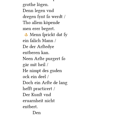
grothe loͤgen.
Denn legen vnd
dregen ſynt ſo werdt /
Tho allem koͤpende
men erer begert.
Menn ſprickt dat ſy
ein ſalich Mann /
De der Arſtedye
entberen kan.
Neen Arſte purgert ſo
gaͤr mit heil /
He nimpt des guden
ock ein deel /
Doch ein Arſte de lang
hefft practicert /
Der Kunſt vnd
eruarnheit nicht
entbert.
Den