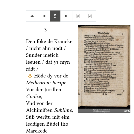
5
3
Den ſoͤke de Krancke
/ nicht ahn nodt /
Sunder metich
leeuen / dat ys myn
raͤdt /
Hoͤde dy vor de
Medicorum Recipe,
Vor der Juriſten
Codice,
Vnd vor der
Alchimiſten
Sublime,
Suͤß werſtu mit eim
leddigen Buͤdel tho
Marckede