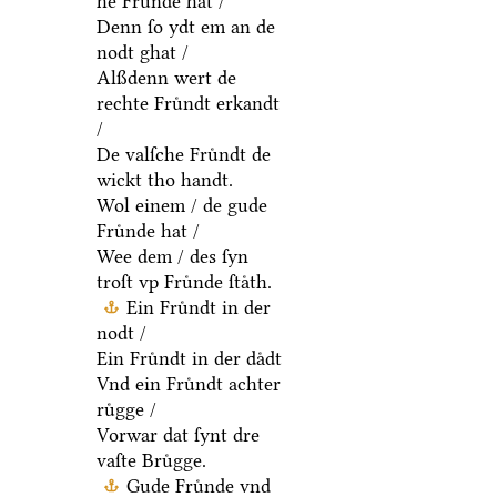
he Fruͤnde hat /
Denn ſo ydt em an de
nodt ghat /
Alßdenn wert de
rechte Fruͤndt erkandt
/
De valſche Fruͤndt de
wickt tho handt.
Wol einem / de gude
Fruͤnde hat /
Wee dem / des ſyn
troſt vp Fruͤnde ſtaͤth.
Ein Fruͤndt in der
nodt /
Ein Fruͤndt in der daͤdt
Vnd ein Fruͤndt achter
ruͤgge /
Vorwar dat ſynt dre
vaſte Bruͤgge.
Gude Fruͤnde vnd