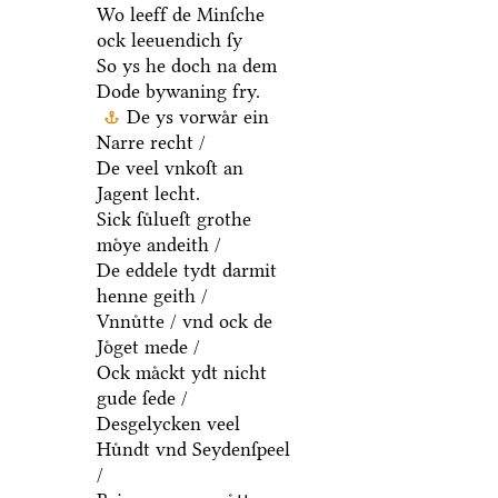
Wo leeff de Minſche
ock leeuendich ſy
So ys he doch na dem
Dode bywaning fry.
De ys vorwaͤr ein
Narre recht /
De veel vnkoſt an
Jagent lecht.
Sick ſuͤlueſt grothe
moͤye andeith /
De eddele tydt darmit
henne geith /
Vnnuͤtte / vnd ock de
Joͤget mede /
Ock maͤckt ydt nicht
gude ſede /
Desgelycken veel
Huͤndt vnd Seydenſpeel
/