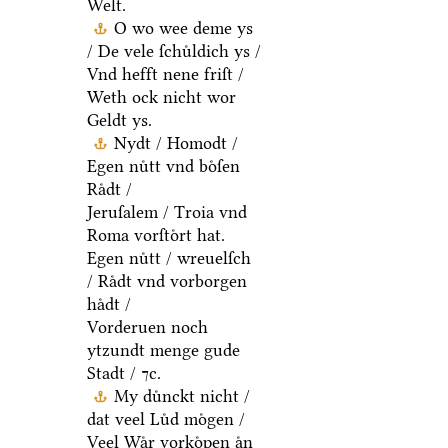
Welt.
O wo wee deme ys
/ De vele ſchuͤldich ys /
Vnd hefft nene friſt /
Weth ock nicht wor
Geldt ys.
Nydt / Homodt /
Egen nuͤtt vnd boͤſen
Raͤdt /
Jeruſalem / Troia vnd
Roma vorſtoͤrt hat.
Egen nuͤtt / wreuelſch
/ Raͤdt vnd vorborgen
haͤdt /
Vorderuen noch
ytzundt menge gude
Stadt / ⁊c.
My duͤnckt nicht /
dat veel Luͤd moͤgen /
Veel Waͤr vorkoͤpen aͤn