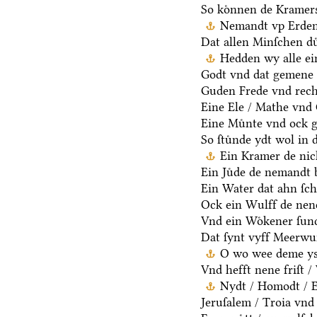
So koͤnnen de Kramers
Nemandt vp Erden 
Dat allen Minſchen du
Hedden wy alle ei
Godt vnd dat gemene 
Guden Frede vnd rech
Eine Ele / Mathe vnd
Eine Muͤnte vnd ock g
So ſtuͤnde ydt wol in 
Ein Kramer de nich
Ein Juͤde de nemandt b
Ein Water dat ahn ſcha
Ock ein Wulff de nen
Vnd ein Woͤkener ſund
Dat ſynt vyff Meerwu
O wo wee deme ys /
Vnd hefft nene friſt 
Nydt / Homodt / Eg
Jeruſalem / Troia vnd 