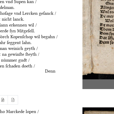
ten vnd Supen kan /
ddelman.
thoſage vnd Lercken geſanck /
 nicht lanck.
Mann erkennen wil /
rde ſyn Mitgeſell.
doͤrch Kopenſchop wil begahn /
hr ſeggent lahn.
an weinich geyth /
 na gewinſte ſteyth /
 nuͤmmer gudt /
n ſchaden doeth /
Denn
ho Marckede lopen /