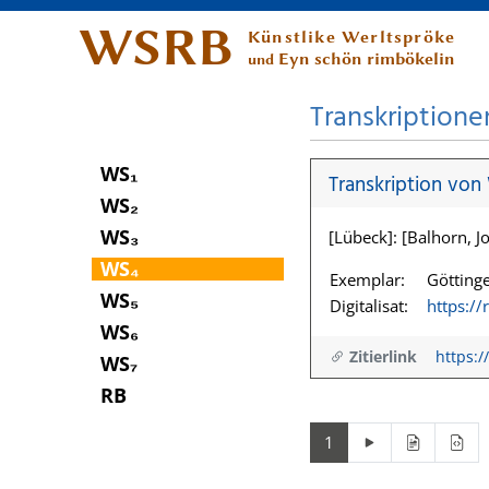
WSRB
Künstlike Werltspröke
Eyn schön rimbökelin
und
Transkriptione
WS₁
Transkription von
WS₂
WS₃
[Lübeck]: [Balhorn, Jo
WS₄
Exemplar:
Göttinge
WS₅
Digitalisat:
https:/
WS₆
Zitierlink
https:/
WS₇
RB
1