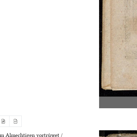
m Almechtigen vortruͤwet /