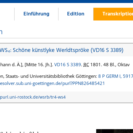
Einführung
Edition
Transkripti
n
 WS₄: Schöne künstlyke Werldtspröke (VD16 S 3389)
hann d. Ä.], [Mitte 16. Jh.].
VD16 S 3389
.
BC
1801. 48 Bl., Oktav
n, Staats- und Universitätsbibliothek Göttingen:
8 P GERM I, 591
/resolver.sub.uni-goettingen.de/purl?PPN826485421
/purl.uni-rostock.de/wsrb/tr4-ws4