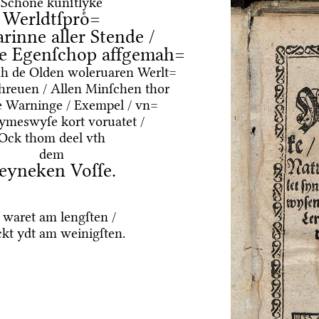
Schoͤne kuͤnſtlyke
Werldtſproͤ=
arinne aller Stende /
e Egenſchop affgemah=
ͤrch de Olden woleruaren Werlt=
hreuen / Allen Minſchen thor
e Warninge / Exempel / vn=
Rymeswyſe kort voruatet /
Ock thom deel vth
dem
eyneken Voſſe.
 waret am lengſten /
kt ydt am weinigſten.