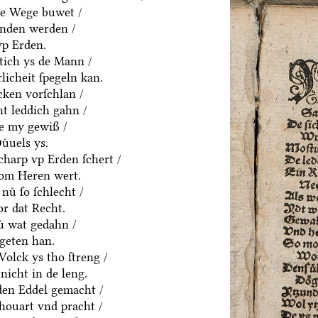
ne Wege buwet /
anden werden /
vp Erden.
htich ys de Mann /
rlicheit ſpegeln kan.
cken vorſchlan /
t leddich gahn /
ue my gewiß /
uͤuels ys.
charp vp Erden ſchert /
om Heren wert.
nuͤ ſo ſchlecht /
or dat Recht.
ͤ wat gedahn /
geten han.
olck ys tho ſtreng /
nicht in de leng.
yden Eddel gemacht /
houart vnd pracht /