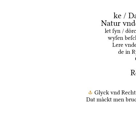
ke / D
Natur vnd
let ſyn / do
wyſen beſc
Lere vnd
de in 
R
Glyck vnd Recht
Dat maͤckt men bruc