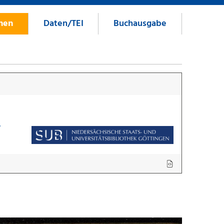
onen
Daten/TEI
Buchausgabe
7