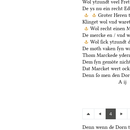
Wol ytzundt veel Fre
De ys nu ein recht E
Groter Heren 
Klinget wol vnd waret
Wol recht einen 
De mercke en / vnd we
Wol ſick ytzundt 
De moth vaken ſyn wa
Thom Marckede yderm
Dem ſyn gemoͤte nicht
Dat Marcket wert ock
Denn ſo men den Dore
A ij
4
Denn wenn de Dorn t