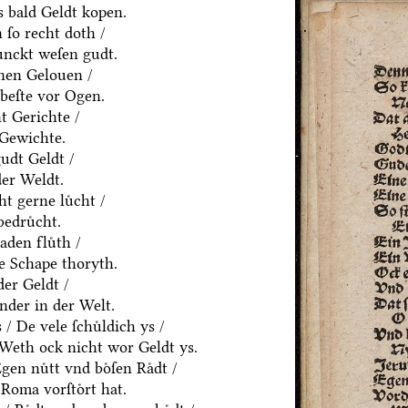
 bald Geldt kopen.
ſo recht doth /
ͤnckt weſen gudt.
nen Gelouen /
beſte vor Ogen.
t Gerichte /
 Gewichte.
udt Geldt /
der Weldt.
t gerne luͤcht /
edruͤcht.
den fluͤth /
e Schape thoryth.
er Geldt /
nder in der Welt.
 De vele ſchuͤldich ys /
/ Weth ock nicht wor Geldt ys.
en nuͤtt vnd boͤſen Raͤdt /
Roma vorſtoͤrt hat.