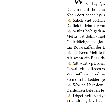
W
Vnd vp ſy
De kan nicht tho ſch
Noch dort edder hyr 
Salich vnd vorſic
De ſick in froͤmder va
Wultu boͤſe gedan
Moſtu wat dohn / nich
De leddichganck gloͤ
Ein Rouwkuͤſſen des D
Neen Meſt ſo ſ
Als wenn ein Buer th
Ydt wart vp Erden 
Gewalt ginck ſtedes v
Vnd hefft de Hundt yu
So moth he Ledder ge
Wor de Herr dem V
Denſuͤluen beleuen ſe 
Doͤget hefft voͤrt
Ytzundt deyth ydt de 